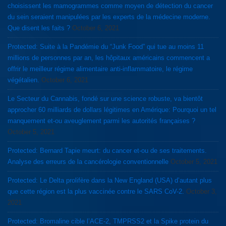
choisissent les mamogrammes comme moyen de détection du cancer
du sein seraient manipulées par les experts de la médecine moderne.
Que disent les faits ?
October 6, 2021
Protected: Suite à la Pandémie du “Junk Food” qui tue au moins 11
millions de personnes par an, les hôpitaux américains commencent a
offrir le meilleur régime alimentaire anti-inflammatoire, le régime
végétalien.
October 6, 2021
Le Secteur du Cannabis, fondé sur une science robuste, va bientôt
approcher 60 milliards de dollars légitimes en Amérique: Pourquoi un tel
manquement et-ou aveuglement parmi les autorités françaises ?
October 5, 2021
Protected: Bernard Tapie meurt: du cancer et-ou de ses traitements.
Analyse des erreurs de la cancérologie conventionnelle
October 5, 2021
Protected: Le Delta prolifère dans la New England (USA) d’autant plus
que cette région est la plus vaccinée contre le SARS CoV-2.
October 3,
2021
Protected: Bromaline cible l’ACE-2, TMPRSS2 et la Spike protein du