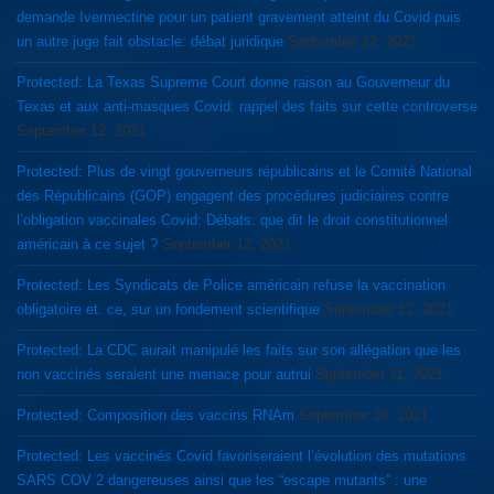
demande Ivermectine pour un patient gravement atteint du Covid puis
un autre juge fait obstacle: débat juridique
September 12, 2021
Protected: La Texas Supreme Court donne raison au Gouverneur du
Texas et aux anti-masques Covid: rappel des faits sur cette controverse
September 12, 2021
Protected: Plus de vingt gouverneurs républicains et le Comité National
des Républicains (GOP) engagent des procédures judiciaires contre
l’obligation vaccinales Covid: Débats: que dit le droit constitutionnel
américain à ce sujet ?
September 12, 2021
Protected: Les Syndicats de Police américain refuse la vaccination
obligatoire et. ce, sur un fondement scientifique
September 12, 2021
Protected: La CDC aurait manipulé les faits sur son allégation que les
non vaccinés seraient une menace pour autrui
September 11, 2021
Protected: Composition des vaccins RNAm
September 10, 2021
Protected: Les vaccinés Covid favoriseraient l’évolution des mutations
SARS COV 2 dangereuses ainsi que les “escape mutants” : une