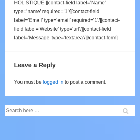
HOLISTIQUE’][contact-field label=’Name’
type=’name’ required=’1’/][contact-field
label=’Email’ type=’email’ required=’1’/][contact-
field label=’Website’ type=’url’/][contact-field
label=’Message’ type=’textarea’/][/contact-form]
Leave a Reply
You must be
logged in
to post a comment.
Search
for: