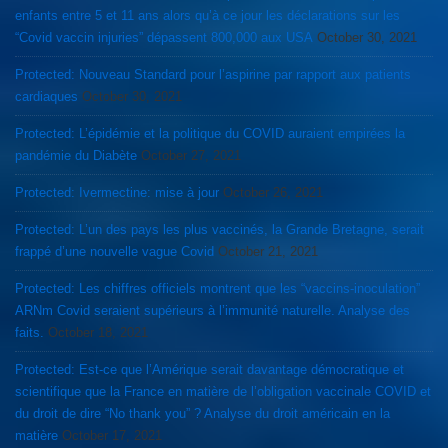
enfants entre 5 et 11 ans alors qu’à ce jour les déclarations sur les
“Covid vaccin injuries” dépassent 800,000 aux USA
October 30, 2021
Protected: Nouveau Standard pour l’aspirine par rapport aux patients
cardiaques
October 30, 2021
Protected: L’épidémie et la politique du COVID auraient empirées la
pandémie du Diabète
October 27, 2021
Protected: Ivermectine: mise à jour
October 26, 2021
Protected: L’un des pays les plus vaccinés, la Grande Bretagne, serait
frappé d’une nouvelle vague Covid
October 21, 2021
Protected: Les chiffres officiels montrent que les “vaccins-inoculation”
ARNm Covid seraient supérieurs à l’immunité naturelle. Analyse des
faits.
October 18, 2021
Protected: Est-ce que l’Amérique serait davantage démocratique et
scientifique que la France en matière de l’obligation vaccinale COVID et
du droit de dire “No thank you” ? Analyse du droit américain en la
matière
October 17, 2021