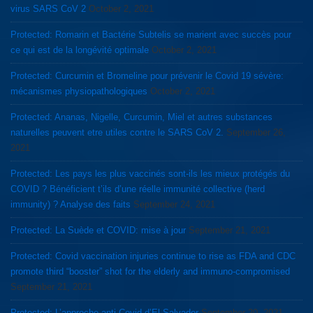
virus SARS CoV 2
October 2, 2021
Protected: Romarin et Bactérie Subtelis se marient avec succès pour
ce qui est de la longévité optimale
October 2, 2021
Protected: Curcumin et Bromeline pour prévenir le Covid 19 sévère:
mécanismes physiopathologiques
October 2, 2021
Protected: Ananas, Nigelle, Curcumin, Miel et autres substances
naturelles peuvent etre utiles contre le SARS CoV 2.
September 26,
2021
Protected: Les pays les plus vaccinés sont-ils les mieux protégés du
COVID ? Bénéficient t’ils d’une réelle immunité collective (herd
immunity) ? Analyse des faits
September 24, 2021
Protected: La Suède et COVID: mise à jour
September 21, 2021
Protected: Covid vaccination injuries continue to rise as FDA and CDC
promote third “booster” shot for the elderly and immuno-compromised
September 21, 2021
Protected: L’approche anti-Covid d’El Salvador
September 20, 2021