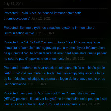
July 14, 2021
Protected: Covid “vaccine-induced immune thrombotic
thrombocytopenia”
July 12, 2021
Protected: Sommeil, rythmes circadien, système immunitaire et
l’immunisation active
July 10, 2021
Protected: Le SARS CoV 2 et ses mutants “hijack” le sous-sytème
immunitaire “complement” aggravant par là meme l’hyper-inflammation,
ce qui produit “acute organ failure” et arrêt cardiaque alors que le patient
ne souffre pas d’hypoxie, ni de pneumonie
July 10, 2021
Protected: Interferon et heat shock protein sont ciblés et inhibés par le
SARS CoV 2 et ses mutants: les limites des antipyrétiques et la force
de la médecine holistique et thermale : leçon de la chauve souris et de
l’air conditionné
July 10, 2021
Protected: Les virus du “common cold” (les “human rhinoviruses
(HRVs)) peuvent t’ils activer le système immunitaire innée pour qu’il soit
plus efficace contre le SARS CoV 2 et ses variants ?
July 10, 2021