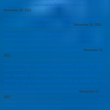
overdose” lors de la crise Covid en Amérique: nouveau record
November 19, 2021
Protected: Nouvelle étude indiquant que COVID 19 aurait sa source
dans le marché de produits d’animaux de Wuhan
November 19, 2021
Protected: La Cour Fédérale d’appel américaine du 5ieme circuit
confirme que l’obligation vaccinale COVID fédérale pour les entreprises
de plus de 100 travailleurs est prima facie illégale et nécessite une “full
judicial review”: exégèse et le point sur le front juridique
November 13,
2021
Protected: A l’instar de plusieurs Pays européens, plusieurs des Etats
américains les plus vaccinés cassent les records en infection Covid-
Delta. Meanwhile, un cardiologue très pro-industrie pharmaceutique
vient d’être nommé commissaire de la FDA alors que presque rien n’est
déclaré sur l’efficacité anti-Covid et anti-maladies chroniques de la
médecine holistique ainsi que de l’immunité naturelle
November 12,
2021
Protected: Le point sur plusieurs immuno-modulateurs naturels et leur