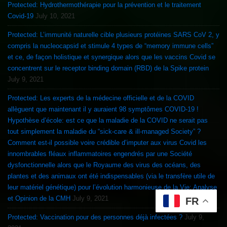
Protected: Hydrothermothérapie pour la prévention et le traitement
Covid-19
July 10, 2021
Protected: L’immunité naturelle cible plusieurs protéines SARS CoV 2, y
compris la nucleocapsid et stimule 4 types de “memory immune cells”
et ce, de façon holistique et synergique alors que les vaccins Covid se
concentrent sur le receptor binding domain (RBD) de la Spike protein
July 9, 2021
Protected: Les experts de la médecine officielle et de la COVID
allèguent que maintenant il y auraient 98 symptômes COVID-19 !
Hypothèse d’école: est ce que la maladie de la COVID ne serait pas
tout simplement la maladie du “sick-care & ill-managed Society” ?
Comment est-il possible voire crédible d’imputer aux virus Covid les
innombrables fléaux inflammatoires engendrés par une Société
dysfonctionnelle alors que le Royaume des virus des océans, des
plantes et des animaux ont été indispensables (via le transfère utile de
leur matériel génétique) pour l’évolution harmonieuse de la Vie: Analyse
et Opinion de la CMH
July 9, 2021
FR
Protected: Vaccination pour des personnes déjà infectées ?
July 9,