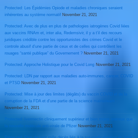
Protected: Les Épidémies Opiode et maladies chroniques seraient
inhérentes au système normatif
November 21, 2021
Protected: Avec de plus en plus de pathologies iatrogènes Covid liées
aux vaccins RNAm et, inter alia, Redemsivir, il y a t’il des recours
juridiques crédible contre les opportunistes des crimes Covid et le
controle abusif d’une partie de ceux et de celles qui contrôlent les
rouages “santé publique” du Governement ?
November 21, 2021
Protected: Approche Holistique pour le Covid Long
November 21, 2021
Protected: LDN par rapport aux maladies auto-immunes, cancer, COVID
et PTSD
November 21, 2021
Protected: Mise à jour des limites (dégâts) du vaccin COVID et de la
corruption de la FDA et d’une partie de la science mainstream
November 21, 2021
Protected: Ivermectin cliniquement supérieur et bien moins onéreux que
la nouvelle molécule anti-virale de Pfizer
November 21, 2021
Protected: Plus de cent mille décès liés à la sur-médicalisation et “drug