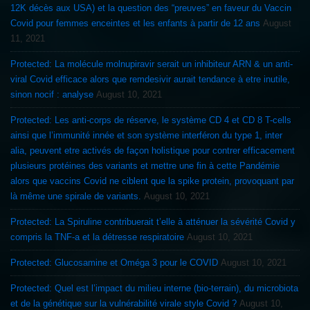
12K décès aux USA) et la question des “preuves” en faveur du Vaccin
Covid pour femmes enceintes et les enfants à partir de 12 ans
August
11, 2021
Protected: La molécule molnupiravir serait un inhibiteur ARN & un anti-
viral Covid efficace alors que remdesivir aurait tendance à etre inutile,
sinon nocif : analyse
August 10, 2021
Protected: Les anti-corps de réserve, le système CD 4 et CD 8 T-cells
ainsi que l’immunité innée et son système interféron du type 1, inter
alia, peuvent etre activés de façon holistique pour contrer efficacement
plusieurs protéines des variants et mettre une fin à cette Pandémie
alors que vaccins Covid ne ciblent que la spike protein, provoquant par
là même une spirale de variants.
August 10, 2021
Protected: La Spiruline contribuerait t’elle à atténuer la sévérité Covid y
compris la TNF-a et la détresse respiratoire
August 10, 2021
Protected: Glucosamine et Oméga 3 pour le COVID
August 10, 2021
Protected: Quel est l’impact du milieu interne (bio-terrain), du microbiota
et de la génétique sur la vulnérabilité virale style Covid ?
August 10,