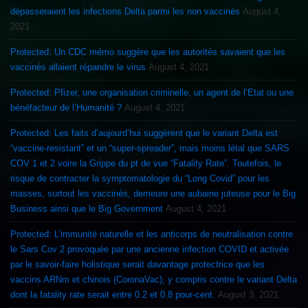
dépasseraient les infections Delta parmi les non vaccinés
August 4,
2021
Protected: Un CDC mémo suggère que les autorités savaient que les
vaccinés allaient répandre le virus
August 4, 2021
Protected: Pfizer, une organisation criminelle, un agent de l’Etat ou une
bénéfacteur de l’Humanité ?
August 4, 2021
Protected: Les faits d’aujourd’hui suggèrent que le variant Delta est
“vaccine-resistant” et un “super-spreader”, mais moins létal que SARS
COV 1 et 2 voire la Grippe du pt de vue “Fatality Rate”. Toutefois, le
risque de contracter la symptomatologie du “Long Covid” pour les
masses, surtout les vaccinés, demeure une aubaine juteuse pour le Big
Business ainsi que le Big Government
August 4, 2021
Protected: L’immunité naturelle et les anticorps de neutralisation contre
le Sars Cov 2 provoquée par une ancienne infection COVID et activée
par le savoir-faire holistique serait davantage protectrice que les
vaccins ARNm et chinois (CoronaVac), y compris contre le variant Delta
dont la fatality rate serait entre 0.2 et 0.8 pour-cent.
August 3, 2021