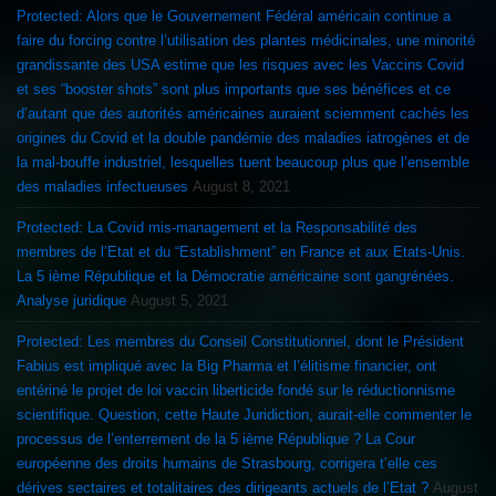
Protected: Alors que le Gouvernement Fédéral américain continue a
faire du forcing contre l’utilisation des plantes médicinales, une minorité
grandissante des USA estime que les risques avec les Vaccins Covid
et ses “booster shots” sont plus importants que ses bénéfices et ce
d’autant que des autorités américaines auraient sciemment cachés les
origines du Covid et la double pandémie des maladies iatrogènes et de
la mal-bouffe industriel, lesquelles tuent beaucoup plus que l’ensemble
des maladies infectueuses
August 8, 2021
Protected: La Covid mis-management et la Responsabilité des
membres de l’Etat et du “Establishment” en France et aux Etats-Unis.
La 5 ième République et la Démocratie américaine sont gangrénées.
Analyse juridique
August 5, 2021
Protected: Les membres du Conseil Constitutionnel, dont le Président
Fabius est impliqué avec la Big Pharma et l’élitisme financier, ont
entériné le projet de loi vaccin liberticide fondé sur le réductionnisme
scientifique. Question, cette Haute Juridiction, aurait-elle commenter le
processus de l’enterrement de la 5 ième République ? La Cour
européenne des droits humains de Strasbourg, corrigera t’elle ces
dérives sectaires et totalitaires des dirigeants actuels de l’Etat ?
August