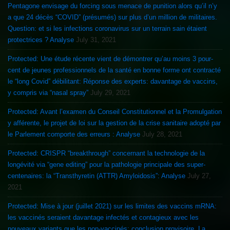
Pentagone envisage du forcing sous menace de punition alors qu’il n’y
a que 24 décès “COVID” (présumés) sur plus d’un million de militaires.
Question: et si les infections coronavirus sur un terrain sain étaient
protectrices ? Analyse
July 31, 2021
Protected: Une étude récente vient de démontrer qu’au moins 3 pour-
cent de jeunes professionnels de la santé en bonne forme ont contracté
le “long Covid” débilitant: Réponse des experts: davantage de vaccins,
y compris via “nasal spray”
July 29, 2021
Protected: Avant l’examen du Conseil Constitutionnel et la Promulgation
y afférente, le projet de loi sur la gestion de la crise sanitaire adopté par
le Parlement comporte des erreurs : Analyse
July 28, 2021
Protected: CRISPR “breakthrough” concernant la technologie de la
longévité via “gene editing” pour la pathologie principale des super-
centenaires: la “Transthyretin (ATTR) Amyloidosis”: Analyse
July 27,
2021
Protected: Mise à jour (juillet 2021) sur les limites des vaccins mRNA:
les vaccinés seraient davantage infectés et contagieux avec les
nouveaux variants que les non-vaccinés: conclusion provisoire. La