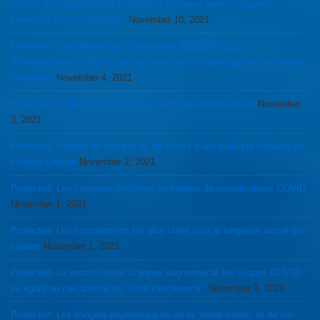
actions thérapeutique sur le Covid et plusieurs autres maladies
chronique et auto-immunes.
November 10, 2021
Protected: L’antidepresseur fluvoxamine réduirait le taux
d’hospitalisation. Mais la Joie de vivre encore davantage et sans effets
iatrogènes
November 4, 2021
Protected: Voilier propulsé via énergie Hydro-électro-solaire
November
3, 2021
Protected: Pétition de Greta et al, en faveur d’une politique sérieuse du
Climate Change
November 2, 2021
Protected: Les carences décisives en matière de complications COVID
November 1, 2021
Protected: Les compléments les plus utiles pour la longévité active des
séniors
November 1, 2021
Protected: Le vaccin contre la grippe augmenterait les risques COVID
eu égard au mécanisme du “virus interference”.
November 1, 2021
Protected: Les dangers physiologiques de la “metal music” et de son