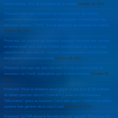
“head-banging”. État de la science en la matière
October 31, 2021
Protected: Alors que l’incidence du Covid diminue, les experts
mainstream américains annoncent une probable recrudescence de
nouveaux variants COVID, d’ou la nécessité des boosters en masse.
October 30, 2021
Protected: Les preuves qui montrent pourquoi l’immunité des humains
en bonne santé ainsi que les enfants peuvent avoir raison du Covid
naturellement alors que les “vaccins” Covid pourraient compromettre
leur réponse immunitaire à terme
October 30, 2021
Protected: Les pays les plus vaccinés (Covid) auraient le plus de
nouveaux cas Covid: implications pour la Herd Immunity
October 30,
2021
Protected: Pfizer et Moderna aurait gagné un peu plus de 90 milliards
de dollars pour les vaccins Covid et il y aurait eu 130 nouveaux
“billionnaires” grace au business Covid alors que 2.1 trillions de dollars
auraient étés générés de la crise Covid
October 30, 2021
Protected: La FDA donne le feu vert pour les “vaccins” Pfizer pour les