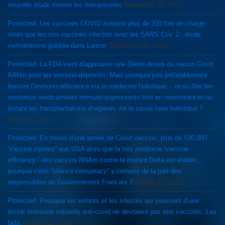
nouvelle étude montre les mécanismes
September 10, 2021
Protected: Les vaccinés COVID auraient plus de 200 fois de charge
virale que les non vaccinés infectés avec les SARS CoV 2 : étude
vietnamienne publiée dans Lancet
September 10, 2021
Protected: La FDA vient d’approuver une 3ième doses du vaccin Covid
ARNm pour les immuno-déprimés. Mais pourquoi pas prélalablement
booster l’immuno-déficience via la médecine holistique….et-ou ôter les
nombreux médicaments immuno-supressants tout en minimisant et-ou
évitant les transplantations d’organes via le savoir-faire holistique ?
August 13, 2021
Protected: En moins d’une année de Covid vaccins, plus de 500,000
“vaccine injuries” aux USA alors que la très médiocre “vaccine
efficiency ” des vaccins RNAm contre le mutant Delta est établie…
pourquoi cette “silence conspiracy” y compris de la part des
responsables du Gouvernement Francais ?
August 12, 2021
Protected: Pourquoi les enfants et les infectés qui jouissent d’une
bonne immunité naturelle anti-covid ne devraient pas etre vaccinés. Les
faits.
August 12, 2021