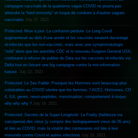
campagne vaccinale de la quatrième vague COVID ne pourra pas
atteindre la “herd immunity” et risque de conduire à d’autres vagues
vaccinales
July 27, 2021
Protected: Mise à jour: La confusion perdure: Le Long Covid
augmenterait au delà d’une année et les vaccinés seraient davantage
ré-infectés que les non-vaccinés, mais avec une symptomatologie
“mild” alors que les autorités CDC et le nouveau Surgeon General USA,
continuent à refuser de publier du Data sur les vaccinés ré-infectés via
Delta tout en faisant une big campagne contre la mis-information
tueuse.
July 22, 2021
Protected: Le Sex Faible: Pourquoi les Hommes sont beaucoup plus
vulnérables au COVID sévère que les femmes ? ACE2, Hormones, CD
4, IL6, genes, neuro-peptides, menstruation, comportement à risque,
why why why ?
July 16, 2021
Protected: Secrets de la Super-Longévité: La Frailty (faiblesse via
sarcopenia) des vieux (y compris des biologiquement vieux de 35 ans)
et liée au COVID, mais la vitalité des centenaires est liée à leur
immunité contre Covid et autres infections
July 16, 2021