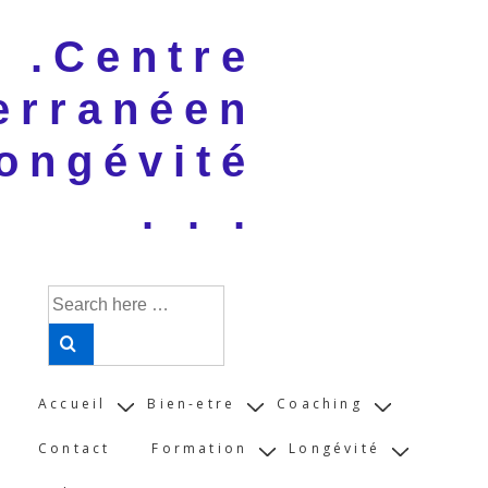
↓
 . .Centre
Skip
to
erranéen
Main
Content
ongévité
. . .
Search
for:
Main
Accueil
Bien-etre
Coaching
Navigation
Contact
Formation
Longévité