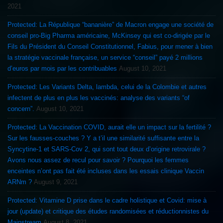
2021
Protected: La République “bananière” de Macron engage une société de
conseil pro-Big Pharma américaine, McKinsey qui est co-dirigée par le
Fils du Président du Conseil Constitutionnel, Fabius, pour mener à bien
la stratégie vaccinale française, un service “conseil” payé 2 millions
d’euros par mois par les contribuables
August 10, 2021
Protected: Les Variants Delta, lambda, celui de la Colombie et autres
infectent de plus en plus les vaccinés: analyse des variants “of
concern”.
August 10, 2021
Protected: La Vaccination COVID, aurait elle un impact sur la fertilité ?
Sur les fausses-couches ? Y a t’il une similarité suffisante entre la
Syncytine-1 et SARS-Cov 2, qui sont tout deux d’origine retrovirale ?
Avons nous assez de recul pour savoir ? Pourquoi les femmes
enceintes n’ont pas fait été incluses dans les essais clinique Vaccin
ARNm ?
August 9, 2021
Protected: Vitamine D prise dans le cadre holistique et Covid: mise à
jour (update) et critique des études randomisées et réductionnistes du
Mainstream
August 8, 2021