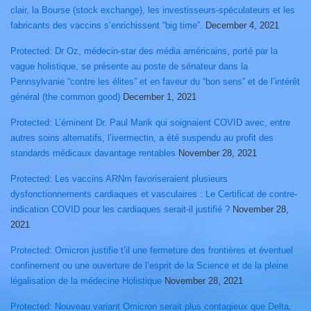
clair, la Bourse (stock exchange), les investisseurs-spéculateurs et les
fabricants des vaccins s’enrichissent “big time”.
December 4, 2021
Protected: Dr Oz, médecin-star des média américains, porté par la
vague holistique, se présente au poste de sénateur dans la
Pennsylvanie “contre les élites” et en faveur du “bon sens” et de l’intérêt
général (the common good)
December 1, 2021
Protected: L’éminent Dr. Paul Marik qui soignaient COVID avec, entre
autres soins alternatifs, l’ivermectin, a été suspendu au profit des
standards médicaux davantage rentables
November 28, 2021
Protected: Les vaccins ARNm favoriseraient plusieurs
dysfonctionnements cardiaques et vasculaires : Le Certificat de contre-
indication COVID pour les cardiaques serait-il justifié ?
November 28,
2021
Protected: Omicron justifie t’il une fermeture des frontières et éventuel
confinement ou une ouverture de l’esprit de la Science et de la pleine
légalisation de la médecine Holistique
November 28, 2021
Protected: Nouveau variant Omicron serait plus contagieux que Delta,