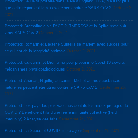
Protected: Le Delta prolifère dans la New England (USA) d’autant plus
que cette région est la plus vaccinée contre le SARS CoV-2.
October 3,
2021
Protected: Bromaline cible l’ACE-2, TMPRSS2 et la Spike protein du
virus SARS CoV 2
October 2, 2021
Protected: Romarin et Bactérie Subtelis se marient avec succès pour
ce qui est de la longévité optimale
October 2, 2021
Protected: Curcumin et Bromeline pour prévenir le Covid 19 sévère:
mécanismes physiopathologiques
October 2, 2021
Protected: Ananas, Nigelle, Curcumin, Miel et autres substances
naturelles peuvent etre utiles contre le SARS CoV 2.
September 26,
2021
Protected: Les pays les plus vaccinés sont-ils les mieux protégés du
COVID ? Bénéficient t’ils d’une réelle immunité collective (herd
immunity) ? Analyse des faits
September 24, 2021
Protected: La Suède et COVID: mise à jour
September 21, 2021