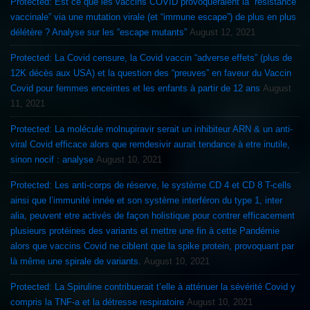
Protected: Est ce que les vaccins COVID provoqueraient la “résistance
vaccinale” via une mutation virale (et “immune escape”) de plus en plus
délétère ? Analyse sur les “escape mutants”
August 12, 2021
Protected: La Covid censure, la Covid vaccin “adverse effets” (plus de
12K décès aux USA) et la question des “preuves” en faveur du Vaccin
Covid pour femmes enceintes et les enfants à partir de 12 ans
August
11, 2021
Protected: La molécule molnupiravir serait un inhibiteur ARN & un anti-
viral Covid efficace alors que remdesivir aurait tendance à etre inutile,
sinon nocif : analyse
August 10, 2021
Protected: Les anti-corps de réserve, le système CD 4 et CD 8 T-cells
ainsi que l’immunité innée et son système interféron du type 1, inter
alia, peuvent etre activés de façon holistique pour contrer efficacement
plusieurs protéines des variants et mettre une fin à cette Pandémie
alors que vaccins Covid ne ciblent que la spike protein, provoquant par
là même une spirale de variants.
August 10, 2021
Protected: La Spiruline contribuerait t’elle à atténuer la sévérité Covid y
compris la TNF-a et la détresse respiratoire
August 10, 2021