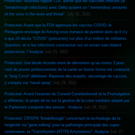
Protected: Nouveau rapport CDC admet que les vaccinés infectés (ie
“breakthrough infections) avec Delta avaient un ” tremendous amounts
of the virus in the nose and throat”.
July 31, 2021
Protected: Avant que la FDA approuve les vaccins COVID, le
Pentagone envisage du forcing sous menace de punition alors qu’il n’y
a que 24 décès “COVID” (présumés) sur plus d’un million de militaires.
Question: et si les infections coronavirus sur un terrain sain étaient
protectrices ? Analyse
July 31, 2021
Protected: Une étude récente vient de démontrer qu’au moins 3 pour-
cent de jeunes professionnels de la santé en bonne forme ont contracté
le “long Covid” débilitant: Réponse des experts: davantage de vaccins,
y compris via “nasal spray”
July 29, 2021
Protected: Avant l’examen du Conseil Constitutionnel et la Promulgation
y afférente, le projet de loi sur la gestion de la crise sanitaire adopté par
le Parlement comporte des erreurs : Analyse
July 28, 2021
Protected: CRISPR “breakthrough” concernant la technologie de la
longévité via “gene editing” pour la pathologie principale des super-
centenaires: la “Transthyretin (ATTR) Amyloidosis”: Analyse
July 27,