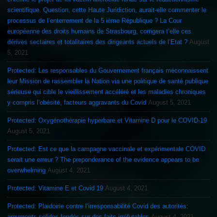
scientifique. Question, cette Haute Juridiction, aurait-elle commenter le
processus de l’enterrement de la 5 ième République ? La Cour
européenne des droits humains de Strasbourg, corrigera t’elle ces
dérives sectaires et totalitaires des dirigeants actuels de l’Etat ?
August
5, 2021
Protected: Les responsables du Gouvernement français méconnaissent
leur Mission de rassembler la Nation via une politique de santé publique
sérieuse qui cible le vieillissement accéléré et les maladies chroniques
y compris l’obésité, facteurs aggravants du Covid
August 5, 2021
Protected: Oxygénothérapie hyperbare et Vitamine D pour le COVID-19
August 5, 2021
Protected: Est ce que la campagne vaccinale et expérimentale COVID
serait une erreur ? The preponderance of the evidence appears to be
overwhelming
August 4, 2021
Protected: Vitamine E et Covid 19
August 4, 2021
Protected: Plaidoirie contre l’irresponsabilité Covid des autorités:
arguments solides fondés sur des faits irréfutables
August 4, 2021