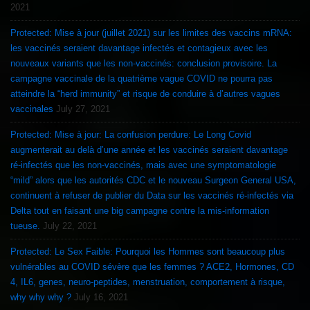
2021
Protected: Mise à jour (juillet 2021) sur les limites des vaccins mRNA:
les vaccinés seraient davantage infectés et contagieux avec les
nouveaux variants que les non-vaccinés: conclusion provisoire. La
campagne vaccinale de la quatrième vague COVID ne pourra pas
atteindre la “herd immunity” et risque de conduire à d’autres vagues
vaccinales
July 27, 2021
Protected: Mise à jour: La confusion perdure: Le Long Covid
augmenterait au delà d’une année et les vaccinés seraient davantage
ré-infectés que les non-vaccinés, mais avec une symptomatologie
“mild” alors que les autorités CDC et le nouveau Surgeon General USA,
continuent à refuser de publier du Data sur les vaccinés ré-infectés via
Delta tout en faisant une big campagne contre la mis-information
tueuse.
July 22, 2021
Protected: Le Sex Faible: Pourquoi les Hommes sont beaucoup plus
vulnérables au COVID sévère que les femmes ? ACE2, Hormones, CD
4, IL6, genes, neuro-peptides, menstruation, comportement à risque,
why why why ?
July 16, 2021