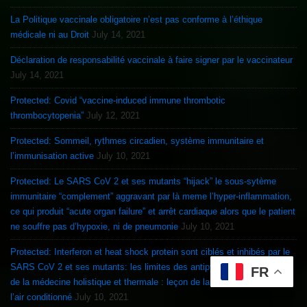
La Politique vaccinale obligatoire n’est pas conforme à l’éthique
médicale ni au Droit
July 14, 2021
Déclaration de responsabilité vaccinale à faire signer par le vaccinateur
July 14, 2021
Protected: Covid “vaccine-induced immune thrombotic
thrombocytopenia”
July 12, 2021
Protected: Sommeil, rythmes circadien, système immunitaire et
l’immunisation active
July 10, 2021
Protected: Le SARS CoV 2 et ses mutants “hijack” le sous-sytème
immunitaire “complement” aggravant par là meme l’hyper-inflammation,
ce qui produit “acute organ failure” et arrêt cardiaque alors que le patient
ne souffre pas d’hypoxie, ni de pneumonie
July 10, 2021
Protected: Interferon et heat shock protein sont ciblés et inhibés par le
SARS CoV 2 et ses mutants: les limites des antipyrétiques et la force
FR
de la médecine holistique et thermale : leçon de la chauve souris et de
l’air conditionné
July 10, 2021