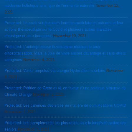
médecine holistique ainsi que de l’immunité naturelle
November 12,
2021
Protected: Le point sur plusieurs immuno-modulateurs naturels et leur
actions thérapeutique sur le Covid et plusieurs autres maladies
chronique et auto-immunes.
November 10, 2021
Protected: L’antidepresseur fluvoxamine réduirait le taux
d’hospitalisation. Mais la Joie de vivre encore davantage et sans effets
iatrogènes
November 4, 2021
Protected: Voilier propulsé via énergie Hydro-électro-solaire
November
3, 2021
Protected: Pétition de Greta et al, en faveur d’une politique sérieuse du
Climate Change
November 2, 2021
Protected: Les carences décisives en matière de complications COVID
November 1, 2021
Protected: Les compléments les plus utiles pour la longévité active des
séniors
November 1, 2021