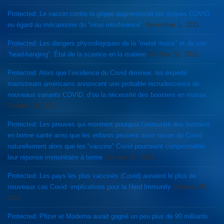
Protected: Le vaccin contre la grippe augmenterait les risques COVID
eu égard au mécanisme du “virus interference”.
November 1, 2021
Protected: Les dangers physiologiques de la “metal music” et de son
“head-banging”. État de la science en la matière
October 31, 2021
Protected: Alors que l’incidence du Covid diminue, les experts
mainstream américains annoncent une probable recrudescence de
nouveaux variants COVID, d’ou la nécessité des boosters en masse.
October 30, 2021
Protected: Les preuves qui montrent pourquoi l’immunité des humains
en bonne santé ainsi que les enfants peuvent avoir raison du Covid
naturellement alors que les “vaccins” Covid pourraient compromettre
leur réponse immunitaire à terme
October 30, 2021
Protected: Les pays les plus vaccinés (Covid) auraient le plus de
nouveaux cas Covid: implications pour la Herd Immunity
October 30,
2021
Protected: Pfizer et Moderna aurait gagné un peu plus de 90 milliards