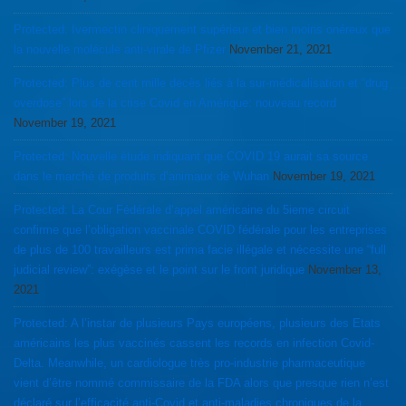
Protected: Ivermectin cliniquement supérieur et bien moins onéreux que
la nouvelle molécule anti-virale de Pfizer
November 21, 2021
Protected: Plus de cent mille décès liés à la sur-médicalisation et “drug
overdose” lors de la crise Covid en Amérique: nouveau record
November 19, 2021
Protected: Nouvelle étude indiquant que COVID 19 aurait sa source
dans le marché de produits d’animaux de Wuhan
November 19, 2021
Protected: La Cour Fédérale d’appel américaine du 5ieme circuit
confirme que l’obligation vaccinale COVID fédérale pour les entreprises
de plus de 100 travailleurs est prima facie illégale et nécessite une “full
judicial review”: exégèse et le point sur le front juridique
November 13,
2021
Protected: A l’instar de plusieurs Pays européens, plusieurs des Etats
américains les plus vaccinés cassent les records en infection Covid-
Delta. Meanwhile, un cardiologue très pro-industrie pharmaceutique
vient d’être nommé commissaire de la FDA alors que presque rien n’est
déclaré sur l’efficacité anti-Covid et anti-maladies chroniques de la