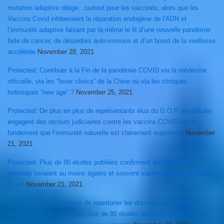
mutation adaptive oblige…surtout pour les vaccinés, alors que les
Vaccins Covid inhiberaient la réparation endogène de l’ADN et
l’immunité adaptive faisant par la même le lit d’une nouvelle pandémie
faite de cancer, de désordres auto-immuns et d’un boost de la vieillesse
accélérée
November 28, 2021
Protected: Contibuer à la Fin de la pandémie COVID via la médecine
officielle, via les “fever clinics” de la Chine ou via les cliniques
holistiques “new age” ?
November 25, 2021
Protected: De plus en plus de représentants élus du G.O.P républicain
engagent des recours judiciaires contre les vaccins COVID sur le
fondement que l’immunité naturelle est clairement supérieure
November
21, 2021
Protected: Plus de 80 études publiées confirment que l’immunité
naturelle seraient au moins égales et souvent supérieures aux vaccins
Covid
November 21, 2021
Protected: La CDC refuse de repertorier les données sur l’immunité
naturelle COVID, alors que plus de 80 études publiées montrent que