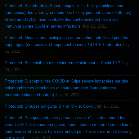
Protected: Secrets de la Super-Longévité: La Frailty (faiblesse via
sarcopenia) des vieux (y compris des biologiquement vieux de 35 ans)
et liée au COVID, mais la vitalité des centenaires est liée à leur
immunité contre Covid et autres infections
July 16, 2021
Protected: Mécanismes biologiques de protection anti-Covid pour les
super-âgés (centenaires et supercentenaires): CD 4 + T inter alia
July
16, 2021
Protected: Baricitinib en associant remdesivir pour le Covid 19 ?
July
16, 2021
Protected: Susceptibilités COVID et Gripe sévère impactées par des
polymorphismes génétiques et l’auto-immunité (auto-anticorps
prothrombotiques et autres)
July 16, 2021
Protected: Groupes sanguins B + et O – et Covid
July 16, 2021
Protected: Pourquoi certaines personnes sont résiliantes contre les
virus COVID et demeure négative, sans infection meme dans un lieu à
haut risques et ce sans faire des anticorps ! The answer is not blowing
in the wind.
July 16, 2021