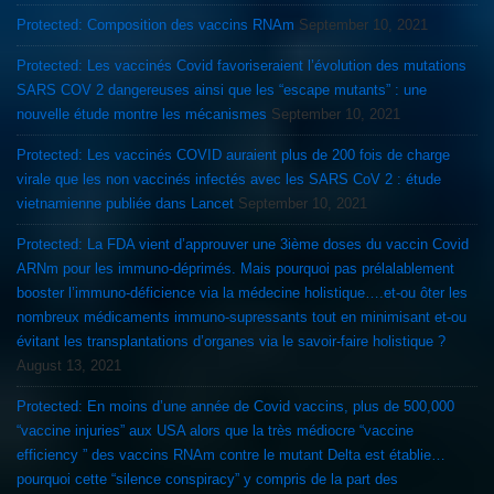
Protected: Composition des vaccins RNAm
September 10, 2021
Protected: Les vaccinés Covid favoriseraient l’évolution des mutations
SARS COV 2 dangereuses ainsi que les “escape mutants” : une
nouvelle étude montre les mécanismes
September 10, 2021
Protected: Les vaccinés COVID auraient plus de 200 fois de charge
virale que les non vaccinés infectés avec les SARS CoV 2 : étude
vietnamienne publiée dans Lancet
September 10, 2021
Protected: La FDA vient d’approuver une 3ième doses du vaccin Covid
ARNm pour les immuno-déprimés. Mais pourquoi pas prélalablement
booster l’immuno-déficience via la médecine holistique….et-ou ôter les
nombreux médicaments immuno-supressants tout en minimisant et-ou
évitant les transplantations d’organes via le savoir-faire holistique ?
August 13, 2021
Protected: En moins d’une année de Covid vaccins, plus de 500,000
“vaccine injuries” aux USA alors que la très médiocre “vaccine
efficiency ” des vaccins RNAm contre le mutant Delta est établie…
pourquoi cette “silence conspiracy” y compris de la part des