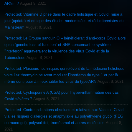
ARNm ?
August 9, 2021
Protected: Vitamine D prise dans le cadre holistique et Covid: mise à
jour (update) et critique des études randomisées et réductionnistes du
Mainstream
August 8, 2021
Protected: Le Groupe sanguin O – bénéficierait d’anti-corps Covid alors
qu’un “genetic loss of function” et SNP concernant le système
“interferon” aggraveraient la virulence des virus Covid et de la
Tuberculose
August 8, 2021
Protected: Plusieurs techniques qui relèvent de la médecine holistique
voire l’azithromycin peuvent moduler l’interferon du type 1 et par là
même contribuer à mieux cibler les virus du type ARN
August 8, 2021
Protected: Cyclosporine A (CSA) pour l’hyper-inflammation des cas
Covid sévères ?
August 8, 2021
Protected: Contre-indications absolues et relatives aux Vaccins Covid
via les risques d’allergies et anaphylaxie au polyéthylène glycol (PEG
ou macrogol), polysorbitol, trométamol et autres molécules
August 8,
2021