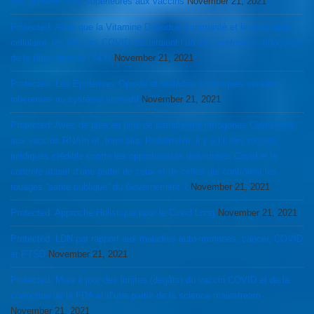
ces données sont supérieures aux vaccins
November 21, 2021
Protected: Alors que la Vitamine D module l’immunité et la réparation
cellulaire, les Vaccins COVID détruiraient l’un des systèmes endogènes
de la réparation de l’ADN
November 21, 2021
Protected: Les Épidémies Opiode et maladies chroniques seraient
inhérentes au système normatif
November 21, 2021
Protected: Avec de plus en plus de pathologies iatrogènes Covid liées
aux vaccins RNAm et, inter alia, Redemsivir, il y a t’il des recours
juridiques crédible contre les opportunistes des crimes Covid et le
controle abusif d’une partie de ceux et de celles qui contrôlent les
rouages “santé publique” du Governement ?
November 21, 2021
Protected: Approche Holistique pour le Covid Long
November 21, 2021
Protected: LDN par rapport aux maladies auto-immunes, cancer, COVID
et PTSD
November 21, 2021
Protected: Mise à jour des limites (dégâts) du vaccin COVID et de la
corruption de la FDA et d’une partie de la science mainstream
November 21, 2021