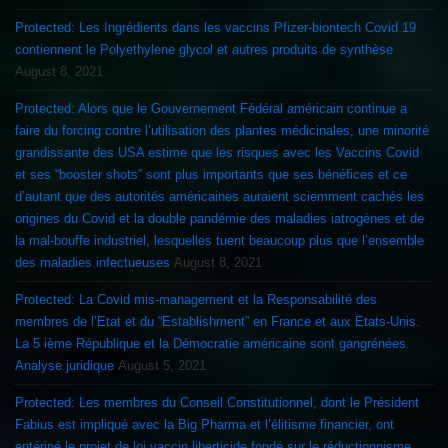
Protected: Les Ingrédients dans les vaccins Pfizer-biontech Covid 19
contiennent le Polyethylene glycol et autres produits de synthèse
August 8, 2021
Protected: Alors que le Gouvernement Fédéral américain continue a
faire du forcing contre l’utilisation des plantes médicinales, une minorité
grandissante des USA estime que les risques avec les Vaccins Covid
et ses “booster shots” sont plus importants que ses bénéfices et ce
d’autant que des autorités américaines auraient sciemment cachés les
origines du Covid et la double pandémie des maladies iatrogènes et de
la mal-bouffe industriel, lesquelles tuent beaucoup plus que l’ensemble
des maladies infectueuses
August 8, 2021
Protected: La Covid mis-management et la Responsabilité des
membres de l’Etat et du “Establishment” en France et aux Etats-Unis.
La 5 ième République et la Démocratie américaine sont gangrénées.
Analyse juridique
August 5, 2021
Protected: Les membres du Conseil Constitutionnel, dont le Président
Fabius est impliqué avec la Big Pharma et l’élitisme financier, ont
entériné le projet de loi vaccin liberticide fondé sur le réductionnisme