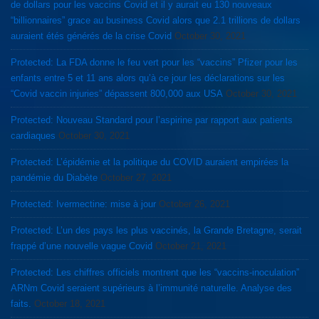
de dollars pour les vaccins Covid et il y aurait eu 130 nouveaux
“billionnaires” grace au business Covid alors que 2.1 trillions de dollars
auraient étés générés de la crise Covid
October 30, 2021
Protected: La FDA donne le feu vert pour les “vaccins” Pfizer pour les
enfants entre 5 et 11 ans alors qu’à ce jour les déclarations sur les
“Covid vaccin injuries” dépassent 800,000 aux USA
October 30, 2021
Protected: Nouveau Standard pour l’aspirine par rapport aux patients
cardiaques
October 30, 2021
Protected: L’épidémie et la politique du COVID auraient empirées la
pandémie du Diabète
October 27, 2021
Protected: Ivermectine: mise à jour
October 26, 2021
Protected: L’un des pays les plus vaccinés, la Grande Bretagne, serait
frappé d’une nouvelle vague Covid
October 21, 2021
Protected: Les chiffres officiels montrent que les “vaccins-inoculation”
ARNm Covid seraient supérieurs à l’immunité naturelle. Analyse des
faits.
October 18, 2021