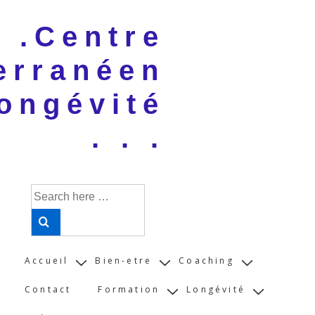
↓
 . .Centre
Skip
to
erranéen
Main
Content
ongévité
. . .
Search
for:
Main
Accueil
Bien-etre
Coaching
Navigation
Contact
Formation
Longévité