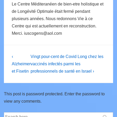
Le Centre Méditeranéen de bien-etre holistique et
de Longévité Optimale était fermé pendant
plusieurs années. Nous redonnons Vie à ce
Centre qui est actuellement en reconstruction.
Merci. iuscogens@aol.com
Post
Previous
Next
‹
Vingt pour-cent de Covid Long chez les
Post
Post
navigation
Alzheimer
vaccinés infectés parmi les
is
is
et Fisetin
professionnels de santé en Israel ›
This post is password protected. Enter the password to
view any comments.
Search