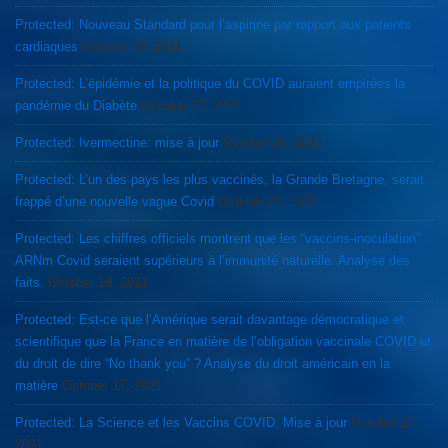
Protected: Nouveau Standard pour l’aspirine par rapport aux patients
cardiaques
October 30, 2021
Protected: L’épidémie et la politique du COVID auraient empirées la
pandémie du Diabète
October 27, 2021
Protected: Ivermectine: mise à jour
October 26, 2021
Protected: L’un des pays les plus vaccinés, la Grande Bretagne, serait
frappé d’une nouvelle vague Covid
October 21, 2021
Protected: Les chiffres officiels montrent que les “vaccins-inoculation”
ARNm Covid seraient supérieurs à l’immunité naturelle. Analyse des
faits.
October 18, 2021
Protected: Est-ce que l’Amérique serait davantage démocratique et
scientifique que la France en matière de l’obligation vaccinale COVID et
du droit de dire “No thank you” ? Analyse du droit américain en la
matière
October 17, 2021
Protected: La Science et les Vaccins COVID. Mise à jour
October 17,
2021