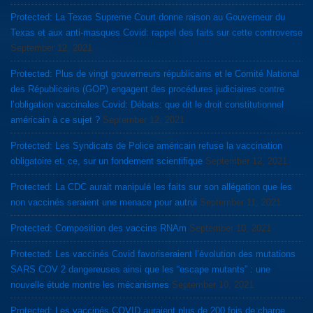
Protected: La Texas Supreme Court donne raison au Gouverneur du
Texas et aux anti-masques Covid: rappel des faits sur cette controverse
September 12, 2021
Protected: Plus de vingt gouverneurs républicains et le Comité National
des Républicains (GOP) engagent des procédures judiciaires contre
l’obligation vaccinales Covid: Débats: que dit le droit constitutionnel
américain à ce sujet ?
September 12, 2021
Protected: Les Syndicats de Police américain refuse la vaccination
obligatoire et. ce, sur un fondement scientifique
September 12, 2021
Protected: La CDC aurait manipulé les faits sur son allégation que les
non vaccinés seraient une menace pour autrui
September 11, 2021
Protected: Composition des vaccins RNAm
September 10, 2021
Protected: Les vaccinés Covid favoriseraient l’évolution des mutations
SARS COV 2 dangereuses ainsi que les “escape mutants” : une
nouvelle étude montre les mécanismes
September 10, 2021
Protected: Les vaccinés COVID auraient plus de 200 fois de charge