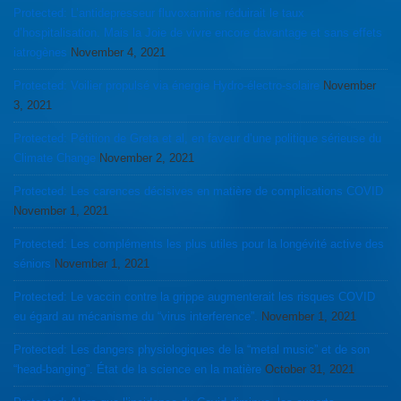
Protected: L’antidepresseur fluvoxamine réduirait le taux
d’hospitalisation. Mais la Joie de vivre encore davantage et sans effets
iatrogènes
November 4, 2021
Protected: Voilier propulsé via énergie Hydro-électro-solaire
November
3, 2021
Protected: Pétition de Greta et al, en faveur d’une politique sérieuse du
Climate Change
November 2, 2021
Protected: Les carences décisives en matière de complications COVID
November 1, 2021
Protected: Les compléments les plus utiles pour la longévité active des
séniors
November 1, 2021
Protected: Le vaccin contre la grippe augmenterait les risques COVID
eu égard au mécanisme du “virus interference”.
November 1, 2021
Protected: Les dangers physiologiques de la “metal music” et de son
“head-banging”. État de la science en la matière
October 31, 2021