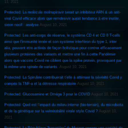
11, 2021
Protected: La molécule molnupiravir serait un inhibiteur ARN & un anti-
viral Covid efficace alors que remdesivir aurait tendance à etre inutile,
sinon nocif : analyse
August 10, 2021
Protected: Les anti-corps de réserve, le système CD 4 et CD 8 T-cells
ainsi que l’immunité innée et son système interféron du type 1, inter
alia, peuvent etre activés de façon holistique pour contrer efficacement
plusieurs protéines des variants et mettre une fin à cette Pandémie
alors que vaccins Covid ne ciblent que la spike protein, provoquant par
là même une spirale de variants.
August 10, 2021
Protected: La Spiruline contribuerait t’elle à atténuer la sévérité Covid y
compris la TNF-a et la détresse respiratoire
August 10, 2021
Protected: Glucosamine et Oméga 3 pour le COVID
August 10, 2021
Protected: Quel est l’impact du milieu interne (bio-terrain), du microbiota
et de la génétique sur la vulnérabilité virale style Covid ?
August 10,
2021
Protected: La République “bananière” de Macron engage une société de