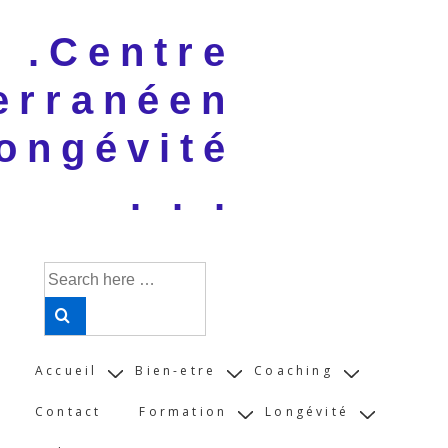
↓
 . .Centre
Skip
to
erranéen
Main
Content
ongévité
. . .
Search
for:
Main
Accueil
Bien-etre
Coaching
Navigation
Contact
Formation
Longévité