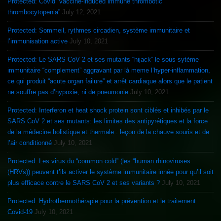
Protected: Covid “vaccine-induced immune thrombotic
thrombocytopenia”
July 12, 2021
Protected: Sommeil, rythmes circadien, système immunitaire et
l’immunisation active
July 10, 2021
Protected: Le SARS CoV 2 et ses mutants “hijack” le sous-sytème
immunitaire “complement” aggravant par là meme l’hyper-inflammation,
ce qui produit “acute organ failure” et arrêt cardiaque alors que le patient
ne souffre pas d’hypoxie, ni de pneumonie
July 10, 2021
Protected: Interferon et heat shock protein sont ciblés et inhibés par le
SARS CoV 2 et ses mutants: les limites des antipyrétiques et la force
de la médecine holistique et thermale : leçon de la chauve souris et de
l’air conditionné
July 10, 2021
Protected: Les virus du “common cold” (les “human rhinoviruses
(HRVs)) peuvent t’ils activer le système immunitaire innée pour qu’il soit
plus efficace contre le SARS CoV 2 et ses variants ?
July 10, 2021
Protected: Hydrothermothérapie pour la prévention et le traitement
Covid-19
July 10, 2021