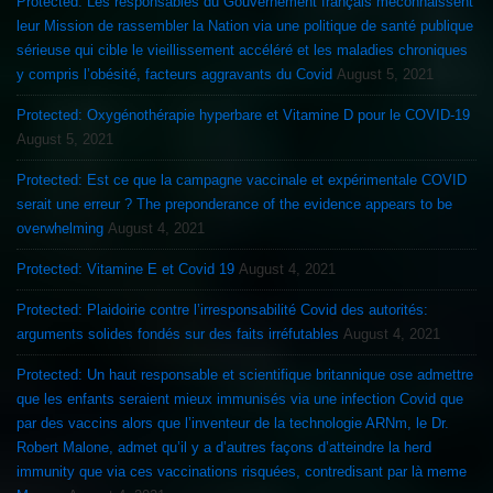
Protected: Les responsables du Gouvernement français méconnaissent
leur Mission de rassembler la Nation via une politique de santé publique
sérieuse qui cible le vieillissement accéléré et les maladies chroniques
y compris l’obésité, facteurs aggravants du Covid
August 5, 2021
Protected: Oxygénothérapie hyperbare et Vitamine D pour le COVID-19
August 5, 2021
Protected: Est ce que la campagne vaccinale et expérimentale COVID
serait une erreur ? The preponderance of the evidence appears to be
overwhelming
August 4, 2021
Protected: Vitamine E et Covid 19
August 4, 2021
Protected: Plaidoirie contre l’irresponsabilité Covid des autorités:
arguments solides fondés sur des faits irréfutables
August 4, 2021
Protected: Un haut responsable et scientifique britannique ose admettre
que les enfants seraient mieux immunisés via une infection Covid que
par des vaccins alors que l’inventeur de la technologie ARNm, le Dr.
Robert Malone, admet qu’il y a d’autres façons d’atteindre la herd
immunity que via ces vaccinations risquées, contredisant par là meme