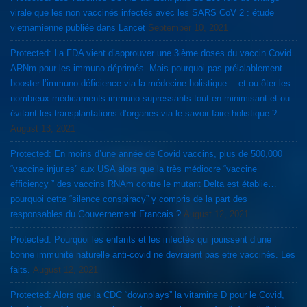
virale que les non vaccinés infectés avec les SARS CoV 2 : étude
vietnamienne publiée dans Lancet
September 10, 2021
Protected: La FDA vient d’approuver une 3ième doses du vaccin Covid
ARNm pour les immuno-déprimés. Mais pourquoi pas prélalablement
booster l’immuno-déficience via la médecine holistique….et-ou ôter les
nombreux médicaments immuno-supressants tout en minimisant et-ou
évitant les transplantations d’organes via le savoir-faire holistique ?
August 13, 2021
Protected: En moins d’une année de Covid vaccins, plus de 500,000
“vaccine injuries” aux USA alors que la très médiocre “vaccine
efficiency ” des vaccins RNAm contre le mutant Delta est établie…
pourquoi cette “silence conspiracy” y compris de la part des
responsables du Gouvernement Francais ?
August 12, 2021
Protected: Pourquoi les enfants et les infectés qui jouissent d’une
bonne immunité naturelle anti-covid ne devraient pas etre vaccinés. Les
faits.
August 12, 2021
Protected: Alors que la CDC “downplays” la vitamine D pour le Covid,