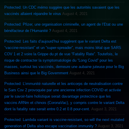
Protected: Un CDC mémo suggère que les autorités savaient que les
vaccinés allaient répandre le virus
August 4, 2021
Protected: Pfizer, une organisation criminelle, un agent de l’Etat ou une
bénéfacteur de l’Humanité ?
August 4, 2021
Protected: Les faits d’aujourd’hui suggèrent que le variant Delta est
“vaccine-resistant” et un “super-spreader”, mais moins létal que SARS
COV 1 et 2 voire la Grippe du pt de vue “Fatality Rate”. Toutefois, le
risque de contracter la symptomatologie du “Long Covid” pour les
masses, surtout les vaccinés, demeure une aubaine juteuse pour le Big
Business ainsi que le Big Government
August 4, 2021
Protected: L’immunité naturelle et les anticorps de neutralisation contre
le Sars Cov 2 provoquée par une ancienne infection COVID et activée
par le savoir-faire holistique serait davantage protectrice que les
vaccins ARNm et chinois (CoronaVac), y compris contre le variant Delta
dont la fatality rate serait entre 0.2 et 0.8 pour-cent.
August 3, 2021
Protected: Lambda variant is vaccine-resistant, so will the next mutated
generation of Delta also escape vaccination immunity ?
August 3, 2021