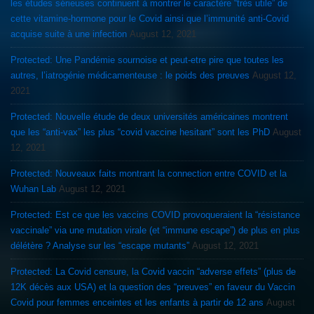
les études sérieuses continuent à montrer le caractère “très utile” de
cette vitamine-hormone pour le Covid ainsi que l’immunité anti-Covid
acquise suite à une infection
August 12, 2021
Protected: Une Pandémie sournoise et peut-etre pire que toutes les
autres, l’iatrogénie médicamenteuse : le poids des preuves
August 12,
2021
Protected: Nouvelle étude de deux universités américaines montrent
que les “anti-vax” les plus “covid vaccine hesitant” sont les PhD
August
12, 2021
Protected: Nouveaux faits montrant la connection entre COVID et la
Wuhan Lab
August 12, 2021
Protected: Est ce que les vaccins COVID provoqueraient la “résistance
vaccinale” via une mutation virale (et “immune escape”) de plus en plus
délétère ? Analyse sur les “escape mutants”
August 12, 2021
Protected: La Covid censure, la Covid vaccin “adverse effets” (plus de
12K décès aux USA) et la question des “preuves” en faveur du Vaccin
Covid pour femmes enceintes et les enfants à partir de 12 ans
August