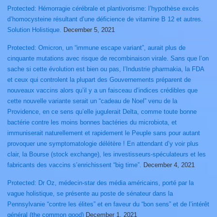
Protected: Hémorragie cérébrale et plantivorisme: l’hypothèse excès
d’homocysteine résultant d’une déficience de vitamine B 12 et autres.
Solution Holistique.
December 5, 2021
Protected: Omicron, un “immune escape variant”, aurait plus de
cinquante mutations avec risque de recombinaison virale. Sans que l’on
sache si cette évolution est bien ou pas, l’Industrie pharmakia, la FDA
et ceux qui controlent la plupart des Gouvernements préparent de
nouveaux vaccins alors qu’il y a un faisceau d’indices crédibles que
cette nouvelle variante serait un “cadeau de Noel” venu de la
Providence, en ce sens qu’elle jugulerait Delta, comme toute bonne
bactérie contre les moins bonnes bactéries du microbiota, et
immuniserait naturellement et rapidement le Peuple sans pour autant
provoquer une symptomatologie délétère ! En attendant d’y voir plus
clair, la Bourse (stock exchange), les investisseurs-spéculateurs et les
fabricants des vaccins s’enrichissent “big time”.
December 4, 2021
Protected: Dr Oz, médecin-star des média américains, porté par la
vague holistique, se présente au poste de sénateur dans la
Pennsylvanie “contre les élites” et en faveur du “bon sens” et de l’intérêt
général (the common good)
December 1, 2021