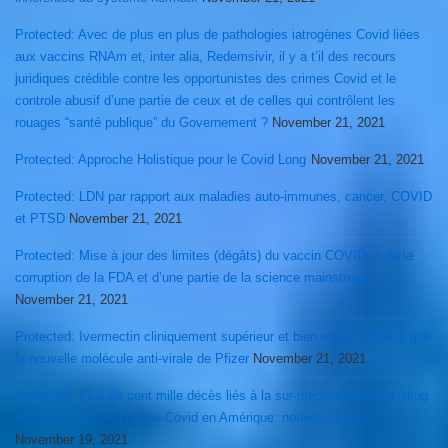
Protected: Avec de plus en plus de pathologies iatrogènes Covid liées
aux vaccins RNAm et, inter alia, Redemsivir, il y a t’il des recours
juridiques crédible contre les opportunistes des crimes Covid et le
controle abusif d’une partie de ceux et de celles qui contrôlent les
rouages “santé publique” du Governement ?
November 21, 2021
Protected: Approche Holistique pour le Covid Long
November 21, 2021
Protected: LDN par rapport aux maladies auto-immunes, cancer, COVID
et PTSD
November 21, 2021
Protected: Mise à jour des limites (dégâts) du vaccin COVID et de la
corruption de la FDA et d’une partie de la science mainstream
November 21, 2021
Protected: Ivermectin cliniquement supérieur et bien moins onéreux que
la nouvelle molécule anti-virale de Pfizer
November 21, 2021
Protected: Plus de cent mille décès liés à la sur-médicalisation et “drug
overdose” lors de la crise Covid en Amérique: nouveau record
November 19, 2021