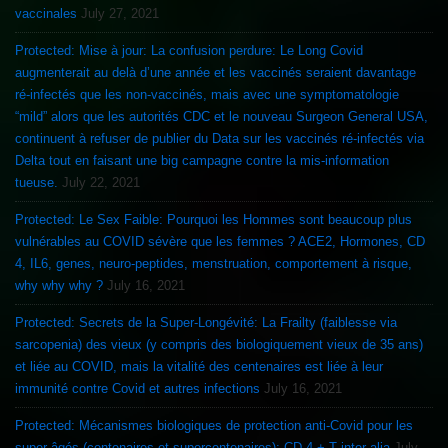
vaccinales
July 27, 2021
Protected: Mise à jour: La confusion perdure: Le Long Covid
augmenterait au delà d’une année et les vaccinés seraient davantage
ré-infectés que les non-vaccinés, mais avec une symptomatologie
“mild” alors que les autorités CDC et le nouveau Surgeon General USA,
continuent à refuser de publier du Data sur les vaccinés ré-infectés via
Delta tout en faisant une big campagne contre la mis-information
tueuse.
July 22, 2021
Protected: Le Sex Faible: Pourquoi les Hommes sont beaucoup plus
vulnérables au COVID sévère que les femmes ? ACE2, Hormones, CD
4, IL6, genes, neuro-peptides, menstruation, comportement à risque,
why why why ?
July 16, 2021
Protected: Secrets de la Super-Longévité: La Frailty (faiblesse via
sarcopenia) des vieux (y compris des biologiquement vieux de 35 ans)
et liée au COVID, mais la vitalité des centenaires est liée à leur
immunité contre Covid et autres infections
July 16, 2021
Protected: Mécanismes biologiques de protection anti-Covid pour les
super-âgés (centenaires et supercentenaires): CD 4 + T inter alia
July