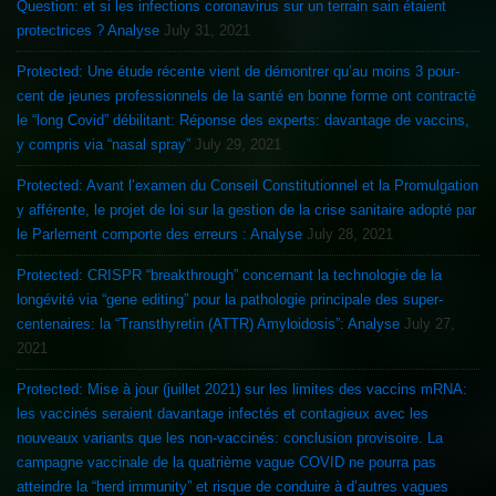
Question: et si les infections coronavirus sur un terrain sain étaient
protectrices ? Analyse
July 31, 2021
Protected: Une étude récente vient de démontrer qu’au moins 3 pour-
cent de jeunes professionnels de la santé en bonne forme ont contracté
le “long Covid” débilitant: Réponse des experts: davantage de vaccins,
y compris via “nasal spray”
July 29, 2021
Protected: Avant l’examen du Conseil Constitutionnel et la Promulgation
y afférente, le projet de loi sur la gestion de la crise sanitaire adopté par
le Parlement comporte des erreurs : Analyse
July 28, 2021
Protected: CRISPR “breakthrough” concernant la technologie de la
longévité via “gene editing” pour la pathologie principale des super-
centenaires: la “Transthyretin (ATTR) Amyloidosis”: Analyse
July 27,
2021
Protected: Mise à jour (juillet 2021) sur les limites des vaccins mRNA:
les vaccinés seraient davantage infectés et contagieux avec les
nouveaux variants que les non-vaccinés: conclusion provisoire. La
campagne vaccinale de la quatrième vague COVID ne pourra pas
atteindre la “herd immunity” et risque de conduire à d’autres vagues