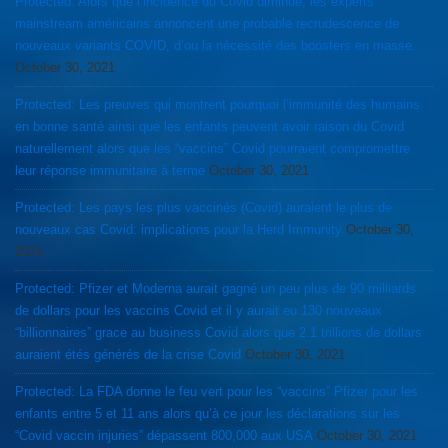
Protected: Alors que l’incidence du Covid diminue, les experts
mainstream américains annoncent une probable recrudescence de
nouveaux variants COVID, d’ou la nécessité des boosters en masse.
October 30, 2021
Protected: Les preuves qui montrent pourquoi l’immunité des humains
en bonne santé ainsi que les enfants peuvent avoir raison du Covid
naturellement alors que les “vaccins” Covid pourraient compromettre
leur réponse immunitaire à terme
October 30, 2021
Protected: Les pays les plus vaccinés (Covid) auraient le plus de
nouveaux cas Covid: implications pour la Herd Immunity
October 30,
2021
Protected: Pfizer et Moderna aurait gagné un peu plus de 90 milliards
de dollars pour les vaccins Covid et il y aurait eu 130 nouveaux
“billionnaires” grace au business Covid alors que 2.1 trillions de dollars
auraient étés générés de la crise Covid
October 30, 2021
Protected: La FDA donne le feu vert pour les “vaccins” Pfizer pour les
enfants entre 5 et 11 ans alors qu’à ce jour les déclarations sur les
“Covid vaccin injuries” dépassent 800,000 aux USA
October 30, 2021