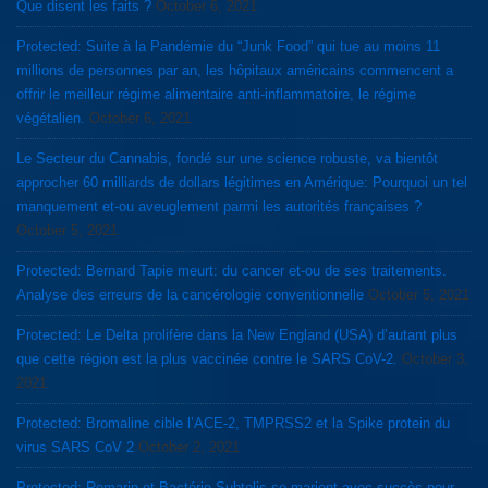
Que disent les faits ?
October 6, 2021
Protected: Suite à la Pandémie du “Junk Food” qui tue au moins 11
millions de personnes par an, les hôpitaux américains commencent a
offrir le meilleur régime alimentaire anti-inflammatoire, le régime
végétalien.
October 6, 2021
Le Secteur du Cannabis, fondé sur une science robuste, va bientôt
approcher 60 milliards de dollars légitimes en Amérique: Pourquoi un tel
manquement et-ou aveuglement parmi les autorités françaises ?
October 5, 2021
Protected: Bernard Tapie meurt: du cancer et-ou de ses traitements.
Analyse des erreurs de la cancérologie conventionnelle
October 5, 2021
Protected: Le Delta prolifère dans la New England (USA) d’autant plus
que cette région est la plus vaccinée contre le SARS CoV-2.
October 3,
2021
Protected: Bromaline cible l’ACE-2, TMPRSS2 et la Spike protein du
virus SARS CoV 2
October 2, 2021
Protected: Romarin et Bactérie Subtelis se marient avec succès pour