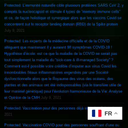
Protected: L’immunité naturelle cible plusieurs protéines SARS CoV 2, y
compris la nucleocapsid et stimule 4 types de “memory immune cells”
et ce, de façon holistique et synergique alors que les vaccins Covid se
concentrent sur le receptor binding domain (RBD) de la Spike protein
July 9, 2021
Protected: Les experts de la médecine officielle et de la COVID
allèguent que maintenant il y auraient 98 symptômes COVID-19 !
Hypothèse d’école: est ce que la maladie de la COVID ne serait pas
tout simplement la maladie du “sick-care & ill-managed Society” ?
Comment est-il possible voire crédible d’imputer aux virus Covid les
innombrables fléaux inflammatoires engendrés par une Société
dysfonctionnelle alors que le Royaume des virus des océans, des
plantes et des animaux ont été indispensables (via le transfère utile de
leur matériel génétique) pour l’évolution harmonieuse de la Vie: Analyse
et Opinion de la CMH
July 9, 2021
Protected: Vaccination pour des personnes déjà infectées ?
July 9,
FR
2021
Protected: Vaccination COVID pour des personnes souffrant d’une ou