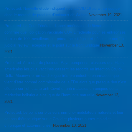
Protected: Nouvelle étude indiquant que COVID 19 aurait sa source
dans le marché de produits d’animaux de Wuhan
November 19, 2021
Protected: La Cour Fédérale d’appel américaine du 5ieme circuit
confirme que l’obligation vaccinale COVID fédérale pour les entreprises
de plus de 100 travailleurs est prima facie illégale et nécessite une “full
judicial review”: exégèse et le point sur le front juridique
November 13,
2021
Protected: A l’instar de plusieurs Pays européens, plusieurs des Etats
américains les plus vaccinés cassent les records en infection Covid-
Delta. Meanwhile, un cardiologue très pro-industrie pharmaceutique
vient d’être nommé commissaire de la FDA alors que presque rien n’est
déclaré sur l’efficacité anti-Covid et anti-maladies chroniques de la
médecine holistique ainsi que de l’immunité naturelle
November 12,
2021
Protected: Le point sur plusieurs immuno-modulateurs naturels et leur
actions thérapeutique sur le Covid et plusieurs autres maladies
chronique et auto-immunes.
November 10, 2021