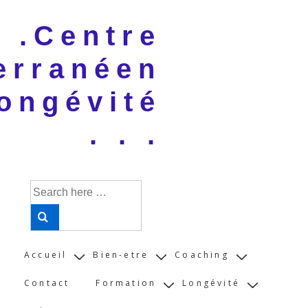
↓
 . .Centre
Skip
to
erranéen
Main
Content
ongévité
. . .
Search
for:
Main
Accueil
Bien-etre
Coaching
Navigation
Contact
Formation
Longévité