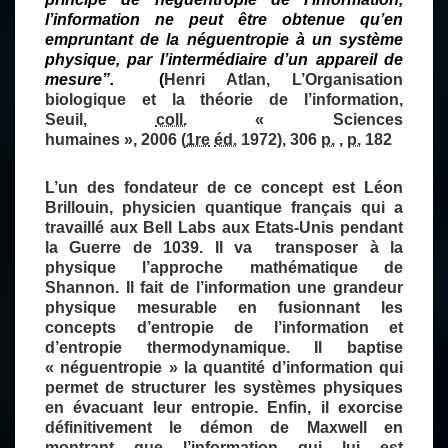
l’information ne peut être obtenue qu’en
empruntant de la néguentropie à un système
physique, par l’intermédiaire d’un appareil de
mesure”.
(
Henri Atlan,
L’Organisation
biologique et la théorie de l’information
,
Seuil,
coll.
« Sciences
humaines »,
2006
(
1re
éd.
1972), 306
p.
,
p.
182
L’un des fondateur de ce concept est Léon
Brillouin, physicien quantique français qui a
travaillé aux Bell Labs aux Etats-Unis pendant
la Guerre de 1039. Il va transposer à la
physique l’approche mathématique de
Shannon. Il fait de l’information une grandeur
physique mesurable en fusionnant les
concepts d’entropie de l’information et
d’entropie thermodynamique. Il baptise
« néguentropie » la quantité d’information qui
permet de structurer les systèmes physiques
en évacuant leur entropie. Enfin, il exorcise
définitivement le démon de Maxwell en
montrant que l’information qui lui est