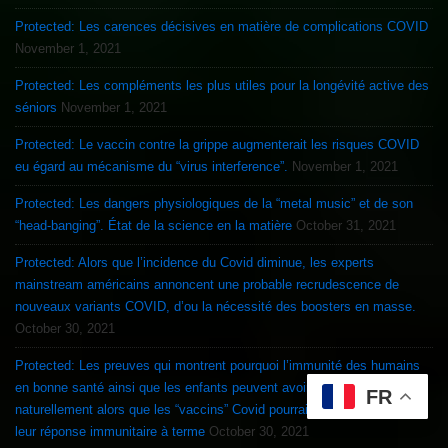
Protected: Les carences décisives en matière de complications COVID
November 1, 2021
Protected: Les compléments les plus utiles pour la longévité active des
séniors
November 1, 2021
Protected: Le vaccin contre la grippe augmenterait les risques COVID
eu égard au mécanisme du “virus interference”.
November 1, 2021
Protected: Les dangers physiologiques de la “metal music” et de son
“head-banging”. État de la science en la matière
October 31, 2021
Protected: Alors que l’incidence du Covid diminue, les experts
mainstream américains annoncent une probable recrudescence de
nouveaux variants COVID, d’ou la nécessité des boosters en masse.
October 30, 2021
Protected: Les preuves qui montrent pourquoi l’immunité des humains
en bonne santé ainsi que les enfants peuvent avoir raison du Covid
FR
naturellement alors que les “vaccins” Covid pourraient compromettre
leur réponse immunitaire à terme
October 30, 2021