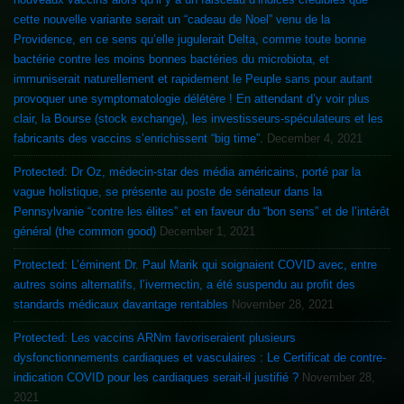
cette nouvelle variante serait un “cadeau de Noel” venu de la
Providence, en ce sens qu’elle jugulerait Delta, comme toute bonne
bactérie contre les moins bonnes bactéries du microbiota, et
immuniserait naturellement et rapidement le Peuple sans pour autant
provoquer une symptomatologie délétère ! En attendant d’y voir plus
clair, la Bourse (stock exchange), les investisseurs-spéculateurs et les
fabricants des vaccins s’enrichissent “big time”.
December 4, 2021
Protected: Dr Oz, médecin-star des média américains, porté par la
vague holistique, se présente au poste de sénateur dans la
Pennsylvanie “contre les élites” et en faveur du “bon sens” et de l’intérêt
général (the common good)
December 1, 2021
Protected: L’éminent Dr. Paul Marik qui soignaient COVID avec, entre
autres soins alternatifs, l’ivermectin, a été suspendu au profit des
standards médicaux davantage rentables
November 28, 2021
Protected: Les vaccins ARNm favoriseraient plusieurs
dysfonctionnements cardiaques et vasculaires : Le Certificat de contre-
indication COVID pour les cardiaques serait-il justifié ?
November 28,
2021