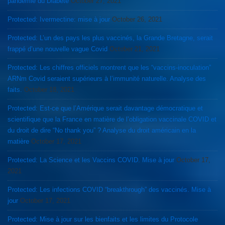
pandémie du Diabète
October 27, 2021
Protected: Ivermectine: mise à jour
October 26, 2021
Protected: L’un des pays les plus vaccinés, la Grande Bretagne, serait
frappé d’une nouvelle vague Covid
October 21, 2021
Protected: Les chiffres officiels montrent que les “vaccins-inoculation”
ARNm Covid seraient supérieurs à l’immunité naturelle. Analyse des
faits.
October 18, 2021
Protected: Est-ce que l’Amérique serait davantage démocratique et
scientifique que la France en matière de l’obligation vaccinale COVID et
du droit de dire “No thank you” ? Analyse du droit américain en la
matière
October 17, 2021
Protected: La Science et les Vaccins COVID. Mise à jour
October 17,
2021
Protected: Les infections COVID “breakthrough” des vaccinés. Mise à
jour
October 17, 2021
Protected: Mise à jour sur les bienfaits et les limites du Protocole