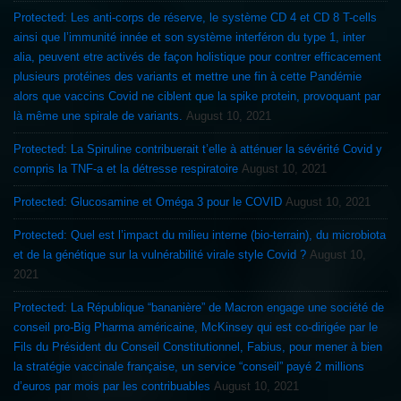
Protected: Les anti-corps de réserve, le système CD 4 et CD 8 T-cells
ainsi que l’immunité innée et son système interféron du type 1, inter
alia, peuvent etre activés de façon holistique pour contrer efficacement
plusieurs protéines des variants et mettre une fin à cette Pandémie
alors que vaccins Covid ne ciblent que la spike protein, provoquant par
là même une spirale de variants.
August 10, 2021
Protected: La Spiruline contribuerait t’elle à atténuer la sévérité Covid y
compris la TNF-a et la détresse respiratoire
August 10, 2021
Protected: Glucosamine et Oméga 3 pour le COVID
August 10, 2021
Protected: Quel est l’impact du milieu interne (bio-terrain), du microbiota
et de la génétique sur la vulnérabilité virale style Covid ?
August 10,
2021
Protected: La République “bananière” de Macron engage une société de
conseil pro-Big Pharma américaine, McKinsey qui est co-dirigée par le
Fils du Président du Conseil Constitutionnel, Fabius, pour mener à bien
la stratégie vaccinale française, un service “conseil” payé 2 millions
d’euros par mois par les contribuables
August 10, 2021