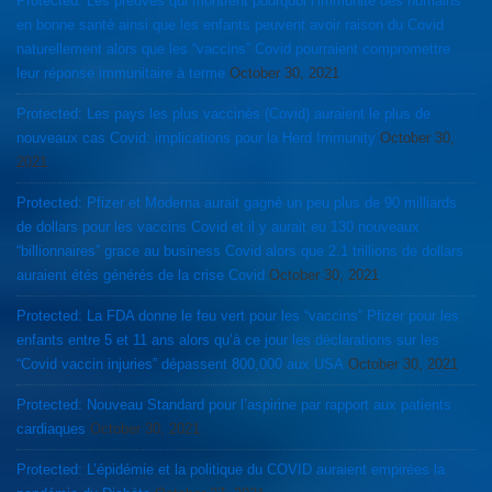
Protected: Les preuves qui montrent pourquoi l’immunité des humains
en bonne santé ainsi que les enfants peuvent avoir raison du Covid
naturellement alors que les “vaccins” Covid pourraient compromettre
leur réponse immunitaire à terme
October 30, 2021
Protected: Les pays les plus vaccinés (Covid) auraient le plus de
nouveaux cas Covid: implications pour la Herd Immunity
October 30,
2021
Protected: Pfizer et Moderna aurait gagné un peu plus de 90 milliards
de dollars pour les vaccins Covid et il y aurait eu 130 nouveaux
“billionnaires” grace au business Covid alors que 2.1 trillions de dollars
auraient étés générés de la crise Covid
October 30, 2021
Protected: La FDA donne le feu vert pour les “vaccins” Pfizer pour les
enfants entre 5 et 11 ans alors qu’à ce jour les déclarations sur les
“Covid vaccin injuries” dépassent 800,000 aux USA
October 30, 2021
Protected: Nouveau Standard pour l’aspirine par rapport aux patients
cardiaques
October 30, 2021
Protected: L’épidémie et la politique du COVID auraient empirées la