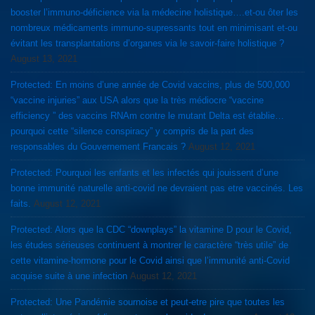
booster l’immuno-déficience via la médecine holistique….et-ou ôter les
nombreux médicaments immuno-supressants tout en minimisant et-ou
évitant les transplantations d’organes via le savoir-faire holistique ?
August 13, 2021
Protected: En moins d’une année de Covid vaccins, plus de 500,000
“vaccine injuries” aux USA alors que la très médiocre “vaccine
efficiency ” des vaccins RNAm contre le mutant Delta est établie…
pourquoi cette “silence conspiracy” y compris de la part des
responsables du Gouvernement Francais ?
August 12, 2021
Protected: Pourquoi les enfants et les infectés qui jouissent d’une
bonne immunité naturelle anti-covid ne devraient pas etre vaccinés. Les
faits.
August 12, 2021
Protected: Alors que la CDC “downplays” la vitamine D pour le Covid,
les études sérieuses continuent à montrer le caractère “très utile” de
cette vitamine-hormone pour le Covid ainsi que l’immunité anti-Covid
acquise suite à une infection
August 12, 2021
Protected: Une Pandémie sournoise et peut-etre pire que toutes les