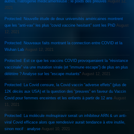
autres, l’iatrogénie médicamenteuse : le poids des preuves
August 12,
2021
Protected: Nouvelle étude de deux universités américaines montrent
que les “anti-vax” les plus “covid vaccine hesitant” sont les PhD
August
12, 2021
Protected: Nouveaux faits montrant la connection entre COVID et la
Wuhan Lab
August 12, 2021
Protected: Est ce que les vaccins COVID provoqueraient la “résistance
vaccinale” via une mutation virale (et “immune escape”) de plus en plus
délétère ? Analyse sur les “escape mutants”
August 12, 2021
Protected: La Covid censure, la Covid vaccin “adverse effets” (plus de
12K décès aux USA) et la question des “preuves” en faveur du Vaccin
Covid pour femmes enceintes et les enfants à partir de 12 ans
August
11, 2021
Protected: La molécule molnupiravir serait un inhibiteur ARN & un anti-
viral Covid efficace alors que remdesivir aurait tendance à etre inutile,
sinon nocif : analyse
August 10, 2021