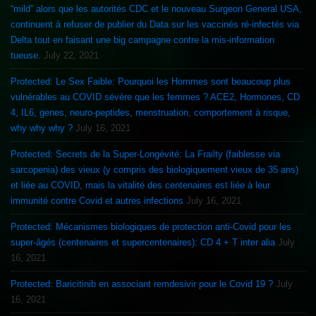
“mild” alors que les autorités CDC et le nouveau Surgeon General USA,
continuent à refuser de publier du Data sur les vaccinés ré-infectés via
Delta tout en faisant une big campagne contre la mis-information
tueuse.
July 22, 2021
Protected: Le Sex Faible: Pourquoi les Hommes sont beaucoup plus
vulnérables au COVID sévère que les femmes ? ACE2, Hormones, CD
4, IL6, genes, neuro-peptides, menstruation, comportement à risque,
why why why ?
July 16, 2021
Protected: Secrets de la Super-Longévité: La Frailty (faiblesse via
sarcopenia) des vieux (y compris des biologiquement vieux de 35 ans)
et liée au COVID, mais la vitalité des centenaires est liée à leur
immunité contre Covid et autres infections
July 16, 2021
Protected: Mécanismes biologiques de protection anti-Covid pour les
super-âgés (centenaires et supercentenaires): CD 4 + T inter alia
July
16, 2021
Protected: Baricitinib en associant remdesivir pour le Covid 19 ?
July
16, 2021