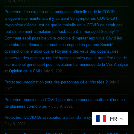
July 9, 2021
Protected: Les experts de la médecine officielle et de la COVID
allèguent que maintenant il y auraient 98 symptômes COVID-19 !
Hypothèse d’école: est ce que la maladie de la COVID ne serait pas
tout simplement la maladie du “sick-care & ill-managed Society” ?
Comment est-il possible voire crédible d’imputer aux virus Covid les
innombrables fléaux inflammatoires engendrés par une Société
dysfonctionnelle alors que le Royaume des virus des océans, des
plantes et des animaux ont été indispensables (via le transfère utile de
leur matériel génétique) pour l’évolution harmonieuse de la Vie: Analyse
et Opinion de la CMH
July 9, 2021
Protected: Vaccination pour des personnes déjà infectées ?
July 9,
2021
Protected: Vaccination COVID pour des personnes souffrant d’une ou
de plusieurs co-morbités ?
July 9, 2021
Protected: COVID-19-associated Guillain-Barré syndrome & Vaccination
FR
July 9, 2021