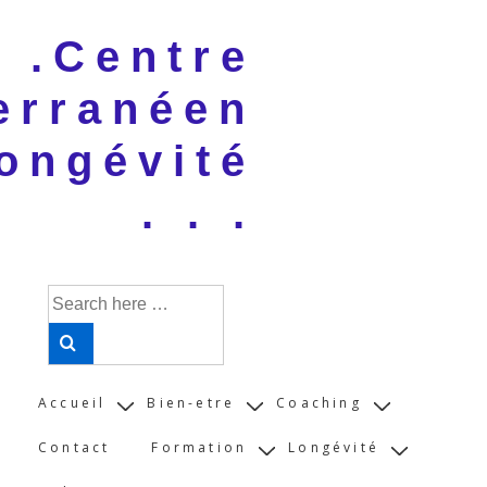
↓
 . .Centre
Skip
to
erranéen
Main
Content
ongévité
. . .
Search
for:
Main
Accueil
Bien-etre
Coaching
Navigation
Contact
Formation
Longévité