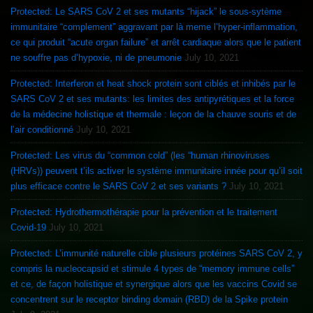
Protected: Le SARS CoV 2 et ses mutants “hijack” le sous-sytème
immunitaire “complement” aggravant par là meme l’hyper-inflammation,
ce qui produit “acute organ failure” et arrêt cardiaque alors que le patient
ne souffre pas d’hypoxie, ni de pneumonie
July 10, 2021
Protected: Interferon et heat shock protein sont ciblés et inhibés par le
SARS CoV 2 et ses mutants: les limites des antipyrétiques et la force
de la médecine holistique et thermale : leçon de la chauve souris et de
l’air conditionné
July 10, 2021
Protected: Les virus du “common cold” (les “human rhinoviruses
(HRVs)) peuvent t’ils activer le système immunitaire innée pour qu’il soit
plus efficace contre le SARS CoV 2 et ses variants ?
July 10, 2021
Protected: Hydrothermothérapie pour la prévention et le traitement
Covid-19
July 10, 2021
Protected: L’immunité naturelle cible plusieurs protéines SARS CoV 2, y
compris la nucleocapsid et stimule 4 types de “memory immune cells”
et ce, de façon holistique et synergique alors que les vaccins Covid se
concentrent sur le receptor binding domain (RBD) de la Spike protein