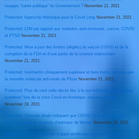
rouages “santé publique” du Governement ?
November 21, 2021
Protected: Approche Holistique pour le Covid Long
November 21, 2021
Protected: LDN par rapport aux maladies auto-immunes, cancer, COVID
et PTSD
November 21, 2021
Protected: Mise à jour des limites (dégâts) du vaccin COVID et de la
corruption de la FDA et d’une partie de la science mainstream
November 21, 2021
Protected: Ivermectin cliniquement supérieur et bien moins onéreux que
la nouvelle molécule anti-virale de Pfizer
November 21, 2021
Protected: Plus de cent mille décès liés à la sur-médicalisation et “drug
overdose” lors de la crise Covid en Amérique: nouveau record
November 19, 2021
Protected: Nouvelle étude indiquant que COVID 19 aurait sa source
dans le marché de produits d’animaux de Wuhan
November 19, 2021
Protected: La Cour Fédérale d’appel américaine du 5ieme circuit