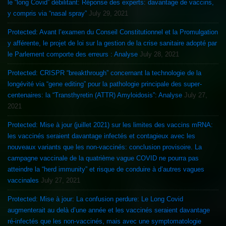
le “long Covid” débilitant: Réponse des experts: davantage de vaccins,
y compris via “nasal spray”
July 29, 2021
Protected: Avant l’examen du Conseil Constitutionnel et la Promulgation
y afférente, le projet de loi sur la gestion de la crise sanitaire adopté par
le Parlement comporte des erreurs : Analyse
July 28, 2021
Protected: CRISPR “breakthrough” concernant la technologie de la
longévité via “gene editing” pour la pathologie principale des super-
centenaires: la “Transthyretin (ATTR) Amyloidosis”: Analyse
July 27,
2021
Protected: Mise à jour (juillet 2021) sur les limites des vaccins mRNA:
les vaccinés seraient davantage infectés et contagieux avec les
nouveaux variants que les non-vaccinés: conclusion provisoire. La
campagne vaccinale de la quatrième vague COVID ne pourra pas
atteindre la “herd immunity” et risque de conduire à d’autres vagues
vaccinales
July 27, 2021
Protected: Mise à jour: La confusion perdure: Le Long Covid
augmenterait au delà d’une année et les vaccinés seraient davantage
ré-infectés que les non-vaccinés, mais avec une symptomatologie