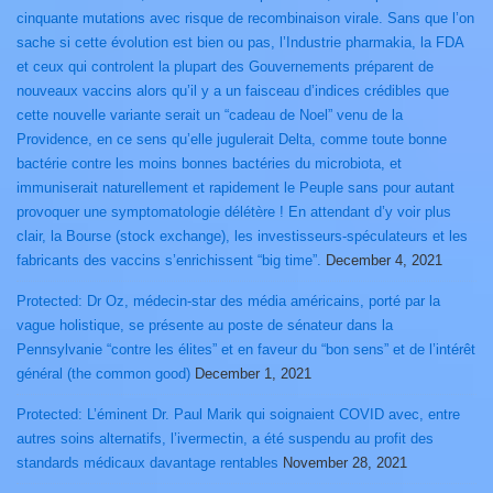
cinquante mutations avec risque de recombinaison virale. Sans que l’on
sache si cette évolution est bien ou pas, l’Industrie pharmakia, la FDA
et ceux qui controlent la plupart des Gouvernements préparent de
nouveaux vaccins alors qu’il y a un faisceau d’indices crédibles que
cette nouvelle variante serait un “cadeau de Noel” venu de la
Providence, en ce sens qu’elle jugulerait Delta, comme toute bonne
bactérie contre les moins bonnes bactéries du microbiota, et
immuniserait naturellement et rapidement le Peuple sans pour autant
provoquer une symptomatologie délétère ! En attendant d’y voir plus
clair, la Bourse (stock exchange), les investisseurs-spéculateurs et les
fabricants des vaccins s’enrichissent “big time”.
December 4, 2021
Protected: Dr Oz, médecin-star des média américains, porté par la
vague holistique, se présente au poste de sénateur dans la
Pennsylvanie “contre les élites” et en faveur du “bon sens” et de l’intérêt
général (the common good)
December 1, 2021
Protected: L’éminent Dr. Paul Marik qui soignaient COVID avec, entre
autres soins alternatifs, l’ivermectin, a été suspendu au profit des
standards médicaux davantage rentables
November 28, 2021