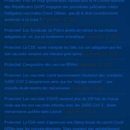
Protected: Plus de vingt gouverneurs républicains et le Comité National
des Républicains (GOP) engagent des procédures judiciaires contre
l’obligation vaccinales Covid: Débats: que dit le droit constitutionnel
américain à ce sujet ?
September 12, 2021
Protected: Les Syndicats de Police américain refuse la vaccination
obligatoire et. ce, sur un fondement scientifique
September 12, 2021
Protected: La CDC aurait manipulé les faits sur son allégation que les
non vaccinés seraient une menace pour autrui
September 11, 2021
Protected: Composition des vaccins RNAm
September 10, 2021
Protected: Les vaccinés Covid favoriseraient l’évolution des mutations
SARS COV 2 dangereuses ainsi que les “escape mutants” : une
nouvelle étude montre les mécanismes
September 10, 2021
Protected: Les vaccinés COVID auraient plus de 200 fois de charge
virale que les non vaccinés infectés avec les SARS CoV 2 : étude
vietnamienne publiée dans Lancet
September 10, 2021
Protected: La FDA vient d’approuver une 3ième doses du vaccin Covid
ARNm pour les immuno-déprimés. Mais pourquoi pas prélalablement