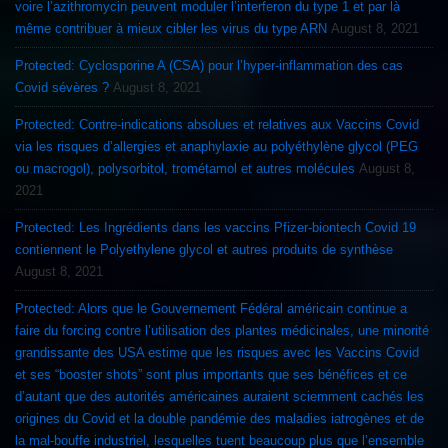
voire l’azithromycin peuvent moduler l’interferon du type 1 et par là
même contribuer à mieux cibler les virus du type ARN
August 8, 2021
Protected: Cyclosporine A (CSA) pour l’hyper-inflammation des cas
Covid sévères ?
August 8, 2021
Protected: Contre-indications absolues et relatives aux Vaccins Covid
via les risques d’allergies et anaphylaxie au polyéthylène glycol (PEG
ou macrogol), polysorbitol, trométamol et autres molécules
August 8,
2021
Protected: Les Ingrédients dans les vaccins Pfizer-biontech Covid 19
contiennent le Polyethylene glycol et autres produits de synthèse
August 8, 2021
Protected: Alors que le Gouvernement Fédéral américain continue a
faire du forcing contre l’utilisation des plantes médicinales, une minorité
grandissante des USA estime que les risques avec les Vaccins Covid
et ses “booster shots” sont plus importants que ses bénéfices et ce
d’autant que des autorités américaines auraient sciemment cachés les
origines du Covid et la double pandémie des maladies iatrogènes et de
la mal-bouffe industriel, lesquelles tuent beaucoup plus que l’ensemble