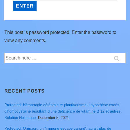
This post is password protected. Enter the password to
view any comments.
Search
for:
RECENT POSTS
Protected: Hémorragie cérébrale et plantivorisme: l’hypothèse excès
d’homocysteine résultant d’une déficience de vitamine B 12 et autres.
Solution Holistique.
December 5, 2021
Protected: Omicron, un “immune escape variant”, aurait plus de