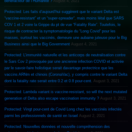
bénéfacteur de l’Humanité ?
August 4, 2021
Protected: Les faits d’aujourd’hui suggèrent que le variant Delta est
“vaccine-resistant” et un “super-spreader”, mais moins létal que SARS
COV 1 et 2 voire la Grippe du pt de vue “Fatality Rate”. Toutefois, le
risque de contracter la symptomatologie du “Long Covid” pour les
masses, surtout les vaccinés, demeure une aubaine juteuse pour le Big
Business ainsi que le Big Government
August 4, 2021
Protected: L’immunité naturelle et les anticorps de neutralisation contre
le Sars Cov 2 provoquée par une ancienne infection COVID et activée
par le savoir-faire holistique serait davantage protectrice que les
vaccins ARNm et chinois (CoronaVac), y compris contre le variant Delta
dont la fatality rate serait entre 0.2 et 0.8 pour-cent.
August 3, 2021
Protected: Lambda variant is vaccine-resistant, so will the next mutated
generation of Delta also escape vaccination immunity ?
August 3, 2021
Protected: Vingt pour-cent de Covid Long chez les vaccinés infectés
parmi les professionnels de santé en Israel
August 2, 2021
Protected: Nouvelles données et nouvelle compréhension des