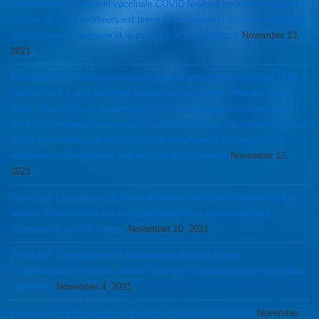
confirme que l’obligation vaccinale COVID fédérale pour les entreprises
de plus de 100 travailleurs est prima facie illégale et nécessite une “full
judicial review”: exégèse et le point sur le front juridique
November 13,
2021
Protected: A l’instar de plusieurs Pays européens, plusieurs des Etats
américains les plus vaccinés cassent les records en infection Covid-
Delta. Meanwhile, un cardiologue très pro-industrie pharmaceutique
vient d’être nommé commissaire de la FDA alors que presque rien n’est
déclaré sur l’efficacité anti-Covid et anti-maladies chroniques de la
médecine holistique ainsi que de l’immunité naturelle
November 12,
2021
Protected: Le point sur plusieurs immuno-modulateurs naturels et leur
actions thérapeutique sur le Covid et plusieurs autres maladies
chronique et auto-immunes.
November 10, 2021
Protected: L’antidepresseur fluvoxamine réduirait le taux
d’hospitalisation. Mais la Joie de vivre encore davantage et sans effets
iatrogènes
November 4, 2021
Protected: Voilier propulsé via énergie Hydro-électro-solaire
November