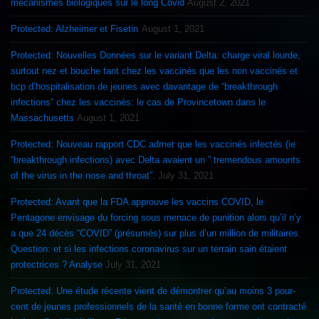
mécanismes biologiques sur le long Covid
August 2, 2021
Protected: Alzheimer et Fisetin
August 1, 2021
Protected: Nouvelles Données sur le variant Delta: charge viral lourde,
surtout nez et bouche tant chez les vaccinés que les non vaccinés et
bcp d’hospitalisation de jeunes avec davantage de “breakthrough
infections” chez les vaccinés: le cas de Provincetown dans le
Massachusetts
August 1, 2021
Protected: Nouveau rapport CDC admet que les vaccinés infectés (ie
“breakthrough infections) avec Delta avaient un ” tremendous amounts
of the virus in the nose and throat”.
July 31, 2021
Protected: Avant que la FDA approuve les vaccins COVID, le
Pentagone envisage du forcing sous menace de punition alors qu’il n’y
a que 24 décès “COVID” (présumés) sur plus d’un million de militaires.
Question: et si les infections coronavirus sur un terrain sain étaient
protectrices ? Analyse
July 31, 2021
Protected: Une étude récente vient de démontrer qu’au moins 3 pour-
cent de jeunes professionnels de la santé en bonne forme ont contracté