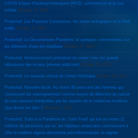
COVID à base d’hydroxychloroquine (HCQ), azithromycin et le zinc
sulfate
October 17, 2021
Protected: Les Patentes Coronavirus, les armes biologiques et le Droit
public
October 17, 2021
Protected: Le Documentaire Plandemic et quelques commentaires sur
les éléments d’une ère totalitaire
October 17, 2021
Protected: Amincissement prématuré du cortex chez les grands
utilisateurs des écrans (internet addiction)
October 16, 2021
Protected: Le nouveau cheval du Centre Holistique
October 15, 2021
Protected: Nouvelle étude: Au moins 90 pour-cent des femmes qui
choisissent les mamogrammes comme moyen de détection du cancer
du sein seraient manipulées par les experts de la médecine moderne.
Que disent les faits ?
October 6, 2021
Protected: Suite à la Pandémie du “Junk Food” qui tue au moins 11
millions de personnes par an, les hôpitaux américains commencent a
offrir le meilleur régime alimentaire anti-inflammatoire, le régime