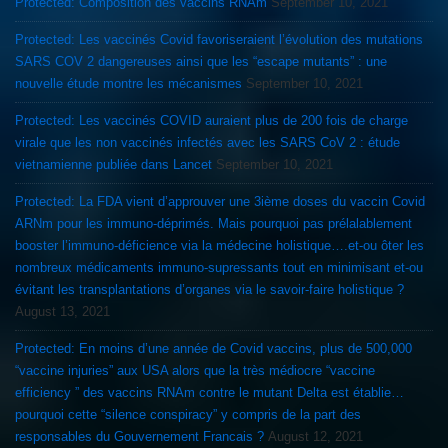
Protected: Composition des vaccins RNAm
September 10, 2021
Protected: Les vaccinés Covid favoriseraient l’évolution des mutations
SARS COV 2 dangereuses ainsi que les “escape mutants” : une
nouvelle étude montre les mécanismes
September 10, 2021
Protected: Les vaccinés COVID auraient plus de 200 fois de charge
virale que les non vaccinés infectés avec les SARS CoV 2 : étude
vietnamienne publiée dans Lancet
September 10, 2021
Protected: La FDA vient d’approuver une 3ième doses du vaccin Covid
ARNm pour les immuno-déprimés. Mais pourquoi pas prélalablement
booster l’immuno-déficience via la médecine holistique….et-ou ôter les
nombreux médicaments immuno-supressants tout en minimisant et-ou
évitant les transplantations d’organes via le savoir-faire holistique ?
August 13, 2021
Protected: En moins d’une année de Covid vaccins, plus de 500,000
“vaccine injuries” aux USA alors que la très médiocre “vaccine
efficiency ” des vaccins RNAm contre le mutant Delta est établie…
pourquoi cette “silence conspiracy” y compris de la part des
responsables du Gouvernement Francais ?
August 12, 2021