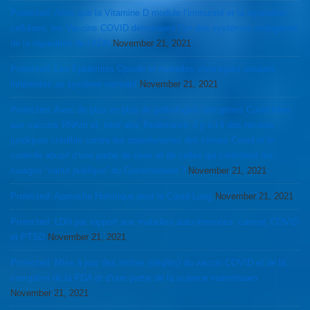
Protected: Alors que la Vitamine D module l’immunité et la réparation
cellulaire, les Vaccins COVID détruiraient l’un des systèmes endogènes
de la réparation de l’ADN
November 21, 2021
Protected: Les Épidémies Opiode et maladies chroniques seraient
inhérentes au système normatif
November 21, 2021
Protected: Avec de plus en plus de pathologies iatrogènes Covid liées
aux vaccins RNAm et, inter alia, Redemsivir, il y a t’il des recours
juridiques crédible contre les opportunistes des crimes Covid et le
controle abusif d’une partie de ceux et de celles qui contrôlent les
rouages “santé publique” du Governement ?
November 21, 2021
Protected: Approche Holistique pour le Covid Long
November 21, 2021
Protected: LDN par rapport aux maladies auto-immunes, cancer, COVID
et PTSD
November 21, 2021
Protected: Mise à jour des limites (dégâts) du vaccin COVID et de la
corruption de la FDA et d’une partie de la science mainstream
November 21, 2021