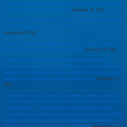
Protected: Ivermectin cliniquement supérieur et bien moins onéreux que
la nouvelle molécule anti-virale de Pfizer
November 21, 2021
Protected: Plus de cent mille décès liés à la sur-médicalisation et “drug
overdose” lors de la crise Covid en Amérique: nouveau record
November 19, 2021
Protected: Nouvelle étude indiquant que COVID 19 aurait sa source
dans le marché de produits d’animaux de Wuhan
November 19, 2021
Protected: La Cour Fédérale d’appel américaine du 5ieme circuit
confirme que l’obligation vaccinale COVID fédérale pour les entreprises
de plus de 100 travailleurs est prima facie illégale et nécessite une “full
judicial review”: exégèse et le point sur le front juridique
November 13,
2021
Protected: A l’instar de plusieurs Pays européens, plusieurs des Etats
américains les plus vaccinés cassent les records en infection Covid-
Delta. Meanwhile, un cardiologue très pro-industrie pharmaceutique
vient d’être nommé commissaire de la FDA alors que presque rien n’est
déclaré sur l’efficacité anti-Covid et anti-maladies chroniques de la
médecine holistique ainsi que de l’immunité naturelle
November 12,