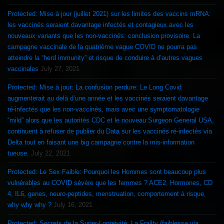
Protected: Mise à jour (juillet 2021) sur les limites des vaccins mRNA:
les vaccinés seraient davantage infectés et contagieux avec les
nouveaux variants que les non-vaccinés: conclusion provisoire. La
campagne vaccinale de la quatrième vague COVID ne pourra pas
atteindre la “herd immunity” et risque de conduire à d’autres vagues
vaccinales
July 27, 2021
Protected: Mise à jour: La confusion perdure: Le Long Covid
augmenterait au delà d’une année et les vaccinés seraient davantage
ré-infectés que les non-vaccinés, mais avec une symptomatologie
“mild” alors que les autorités CDC et le nouveau Surgeon General USA,
continuent à refuser de publier du Data sur les vaccinés ré-infectés via
Delta tout en faisant une big campagne contre la mis-information
tueuse.
July 22, 2021
Protected: Le Sex Faible: Pourquoi les Hommes sont beaucoup plus
vulnérables au COVID sévère que les femmes ? ACE2, Hormones, CD
4, IL6, genes, neuro-peptides, menstruation, comportement à risque,
why why why ?
July 16, 2021
Protected: Secrets de la Super-Longévité: La Frailty (faiblesse via