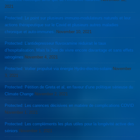
2021
Protected: Le point sur plusieurs immuno-modulateurs naturels et leur
actions thérapeutique sur le Covid et plusieurs autres maladies
chronique et auto-immunes.
November 10, 2021
Protected: L’antidepresseur fluvoxamine réduirait le taux
d’hospitalisation. Mais la Joie de vivre encore davantage et sans effets
iatrogènes
November 4, 2021
Protected: Voilier propulsé via énergie Hydro-électro-solaire
November
3, 2021
Protected: Pétition de Greta et al, en faveur d’une politique sérieuse du
Climate Change
November 2, 2021
Protected: Les carences décisives en matière de complications COVID
November 1, 2021
Protected: Les compléments les plus utiles pour la longévité active des
séniors
November 1, 2021