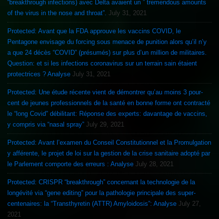
“breakthrough infections) avec Delta avaient un ” tremendous amounts
of the virus in the nose and throat”.
July 31, 2021
Protected: Avant que la FDA approuve les vaccins COVID, le
Pentagone envisage du forcing sous menace de punition alors qu’il n’y
a que 24 décès “COVID” (présumés) sur plus d’un million de militaires.
Question: et si les infections coronavirus sur un terrain sain étaient
protectrices ? Analyse
July 31, 2021
Protected: Une étude récente vient de démontrer qu’au moins 3 pour-
cent de jeunes professionnels de la santé en bonne forme ont contracté
le “long Covid” débilitant: Réponse des experts: davantage de vaccins,
y compris via “nasal spray”
July 29, 2021
Protected: Avant l’examen du Conseil Constitutionnel et la Promulgation
y afférente, le projet de loi sur la gestion de la crise sanitaire adopté par
le Parlement comporte des erreurs : Analyse
July 28, 2021
Protected: CRISPR “breakthrough” concernant la technologie de la
longévité via “gene editing” pour la pathologie principale des super-
centenaires: la “Transthyretin (ATTR) Amyloidosis”: Analyse
July 27,
2021