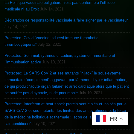
La Politique vaccinale obligatoire n’est pas conforme à l’éthique
médicale ni au Droit
July 14, 2021
Déclaration de responsabilité vaccinale à faire signer par le vaccinateur
July 14, 2021
Protected: Covid “vaccine-induced immune thrombotic
thrombocytopenia”
July 12, 2021
Protected: Sommeil, rythmes circadien, système immunitaire et
l’immunisation active
July 10, 2021
Protected: Le SARS CoV 2 et ses mutants “hijack” le sous-sytème
immunitaire “complement” aggravant par là meme l’hyper-inflammation,
ce qui produit “acute organ failure” et arrêt cardiaque alors que le patient
ne souffre pas d’hypoxie, ni de pneumonie
July 10, 2021
Protected: Interferon et heat shock protein sont ciblés et inhibés par le
SARS CoV 2 et ses mutants: les limites des antipyrétiques et la force
de la médecine holistique et thermale : leçon de la chauve souris et de
FR
l’air conditionné
July 10, 2021