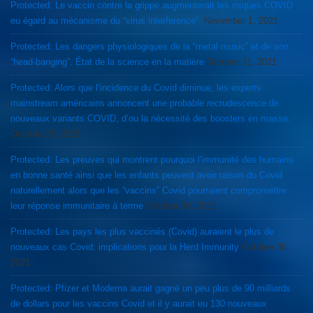
Protected: Le vaccin contre la grippe augmenterait les risques COVID
eu égard au mécanisme du “virus interference”.
November 1, 2021
Protected: Les dangers physiologiques de la “metal music” et de son
“head-banging”. État de la science en la matière
October 31, 2021
Protected: Alors que l’incidence du Covid diminue, les experts
mainstream américains annoncent une probable recrudescence de
nouveaux variants COVID, d’ou la nécessité des boosters en masse.
October 30, 2021
Protected: Les preuves qui montrent pourquoi l’immunité des humains
en bonne santé ainsi que les enfants peuvent avoir raison du Covid
naturellement alors que les “vaccins” Covid pourraient compromettre
leur réponse immunitaire à terme
October 30, 2021
Protected: Les pays les plus vaccinés (Covid) auraient le plus de
nouveaux cas Covid: implications pour la Herd Immunity
October 30,
2021
Protected: Pfizer et Moderna aurait gagné un peu plus de 90 milliards
de dollars pour les vaccins Covid et il y aurait eu 130 nouveaux