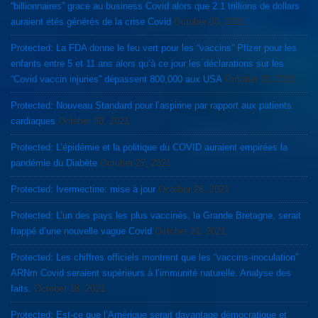
“billionnaires” grace au business Covid alors que 2.1 trillions de dollars
auraient étés générés de la crise Covid
October 30, 2021
Protected: La FDA donne le feu vert pour les “vaccins” Pfizer pour les
enfants entre 5 et 11 ans alors qu’à ce jour les déclarations sur les
“Covid vaccin injuries” dépassent 800,000 aux USA
October 30, 2021
Protected: Nouveau Standard pour l’aspirine par rapport aux patients
cardiaques
October 30, 2021
Protected: L’épidémie et la politique du COVID auraient empirées la
pandémie du Diabète
October 27, 2021
Protected: Ivermectine: mise à jour
October 26, 2021
Protected: L’un des pays les plus vaccinés, la Grande Bretagne, serait
frappé d’une nouvelle vague Covid
October 21, 2021
Protected: Les chiffres officiels montrent que les “vaccins-inoculation”
ARNm Covid seraient supérieurs à l’immunité naturelle. Analyse des
faits.
October 18, 2021
Protected: Est-ce que l’Amérique serait davantage démocratique et