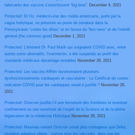
fabricants des vaccins s’enrichissent “big time”.
December 4, 2021
Protected: Dr Oz, médecin-star des média américains, porté par la
vague holistique, se présente au poste de sénateur dans la
Pennsylvanie “contre les élites” et en faveur du “bon sens” et de l’intérêt
général (the common good)
December 1, 2021
Protected: L’éminent Dr. Paul Marik qui soignaient COVID avec, entre
autres soins alternatifs, l’ivermectin, a été suspendu au profit des
standards médicaux davantage rentables
November 28, 2021
Protected: Les vaccins ARNm favoriseraient plusieurs
dysfonctionnements cardiaques et vasculaires : Le Certificat de contre-
indication COVID pour les cardiaques serait-il justifié ?
November 28,
2021
Protected: Omicron justifie t’il une fermeture des frontières et éventuel
confinement ou une ouverture de l’esprit de la Science et de la pleine
légalisation de la médecine Holistique
November 28, 2021
Protected: Nouveau variant Omicron serait plus contagieux que Delta,
mutation adaptive oblige…surtout pour les vaccinés, alors que les