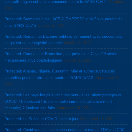
que cette région est la plus vaccinée contre le SARS CoV-2.
October 3,
2021
Protected: Bromaline cible l’ACE-2, TMPRSS2 et la Spike protein du
virus SARS CoV 2
October 2, 2021
Protected: Romarin et Bactérie Subtelis se marient avec succès pour
ce qui est de la longévité optimale
October 2, 2021
Protected: Curcumin et Bromeline pour prévenir le Covid 19 sévère:
mécanismes physiopathologiques
October 2, 2021
Protected: Ananas, Nigelle, Curcumin, Miel et autres substances
naturelles peuvent etre utiles contre le SARS CoV 2.
September 26,
2021
Protected: Les pays les plus vaccinés sont-ils les mieux protégés du
COVID ? Bénéficient t’ils d’une réelle immunité collective (herd
immunity) ? Analyse des faits
September 24, 2021
Protected: La Suède et COVID: mise à jour
September 21, 2021
Protected: Covid vaccination injuries continue to rise as FDA and CDC