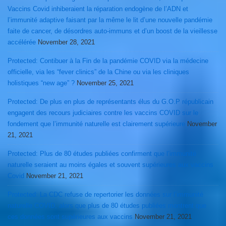
Vaccins Covid inhiberaient la réparation endogène de l’ADN et
l’immunité adaptive faisant par la même le lit d’une nouvelle pandémie
faite de cancer, de désordres auto-immuns et d’un boost de la vieillesse
accélérée
November 28, 2021
Protected: Contibuer à la Fin de la pandémie COVID via la médecine
officielle, via les “fever clinics” de la Chine ou via les cliniques
holistiques “new age” ?
November 25, 2021
Protected: De plus en plus de représentants élus du G.O.P républicain
engagent des recours judiciaires contre les vaccins COVID sur le
fondement que l’immunité naturelle est clairement supérieure
November
21, 2021
Protected: Plus de 80 études publiées confirment que l’immunité
naturelle seraient au moins égales et souvent supérieures aux vaccins
Covid
November 21, 2021
Protected: La CDC refuse de repertorier les données sur l’immunité
naturelle COVID, alors que plus de 80 études publiées montrent que
ces données sont supérieures aux vaccins
November 21, 2021