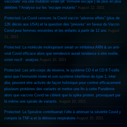
vaccinale” via une mutation virale (et “immune escape”) de plus en plus
délétère ? Analyse sur les “escape mutants”
August 12, 2021
Protected: La Covid censure, la Covid vaccin “adverse effets” (plus de
12K décès aux USA) et la question des “preuves” en faveur du Vaccin
Covid pour femmes enceintes et les enfants à partir de 12 ans
August
11, 2021
Protected: La molécule molnupiravir serait un inhibiteur ARN & un anti-
viral Covid efficace alors que remdesivir aurait tendance à etre inutile,
sinon nocif : analyse
August 10, 2021
Protected: Les anti-corps de réserve, le système CD 4 et CD 8 T-cells
ainsi que l’immunité innée et son système interféron du type 1, inter
alia, peuvent etre activés de façon holistique pour contrer efficacement
plusieurs protéines des variants et mettre une fin à cette Pandémie
alors que vaccins Covid ne ciblent que la spike protein, provoquant par
là même une spirale de variants.
August 10, 2021
Protected: La Spiruline contribuerait t’elle à atténuer la sévérité Covid y
compris la TNF-a et la détresse respiratoire
August 10, 2021