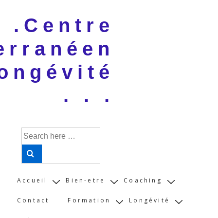
↓
 . .Centre
Skip
to
erranéen
Main
Content
ongévité
. . .
Search
for:
Main
Accueil
Bien-etre
Coaching
Navigation
Contact
Formation
Longévité