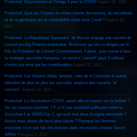
Protected: Glucosamine et Oméga 3 pour le COVID
August 10, 2021
Protected: Quel est l’impact du milieu interne (bio-terrain), du microbiota
et de la génétique sur la vulnérabilité virale style Covid ?
August 10,
2021
Protected: La République “bananière” de Macron engage une société de
conseil pro-Big Pharma américaine, McKinsey qui est co-dirigée par le
Fils du Président du Conseil Constitutionnel, Fabius, pour mener à bien
la stratégie vaccinale française, un service “conseil” payé 2 millions
d’euros par mois par les contribuables
August 10, 2021
Protected: Les Variants Delta, lambda, celui de la Colombie et autres
infectent de plus en plus les vaccinés: analyse des variants “of
concern”.
August 10, 2021
Protected: La Vaccination COVID, aurait elle un impact sur la fertilité ?
Sur les fausses-couches ? Y a t’il une similarité suffisante entre la
Syncytine-1 et SARS-Cov 2, qui sont tout deux d’origine retrovirale ?
Avons nous assez de recul pour savoir ? Pourquoi les femmes
enceintes n’ont pas fait été incluses dans les essais clinique Vaccin
ARNm ?
August 9, 2021