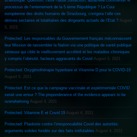
scientifique. Question, cette Haute Juridiction, aurait-elle commenter le
processus de l’enterrement de la 5 ième République ? La Cour
européenne des droits humains de Strasbourg, corrigera t’elle ces
dérives sectaires et totalitaires des dirigeants actuels de l’Etat ?
August
5, 2021
Protected: Les responsables du Gouvernement français méconnaissent
leur Mission de rassembler la Nation via une politique de santé publique
sérieuse qui cible le vieillissement accéléré et les maladies chroniques
y compris l’obésité, facteurs aggravants du Covid
August 5, 2021
Protected: Oxygénothérapie hyperbare et Vitamine D pour le COVID-19
August 5, 2021
Protected: Est ce que la campagne vaccinale et expérimentale COVID
serait une erreur ? The preponderance of the evidence appears to be
overwhelming
August 4, 2021
Protected: Vitamine E et Covid 19
August 4, 2021
Protected: Plaidoirie contre l’irresponsabilité Covid des autorités:
arguments solides fondés sur des faits irréfutables
August 4, 2021