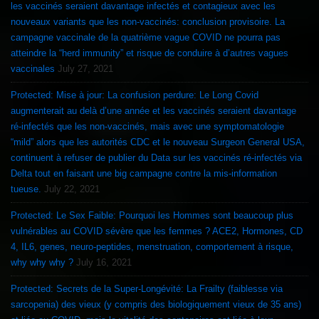
les vaccinés seraient davantage infectés et contagieux avec les
nouveaux variants que les non-vaccinés: conclusion provisoire. La
campagne vaccinale de la quatrième vague COVID ne pourra pas
atteindre la “herd immunity” et risque de conduire à d’autres vagues
vaccinales
July 27, 2021
Protected: Mise à jour: La confusion perdure: Le Long Covid
augmenterait au delà d’une année et les vaccinés seraient davantage
ré-infectés que les non-vaccinés, mais avec une symptomatologie
“mild” alors que les autorités CDC et le nouveau Surgeon General USA,
continuent à refuser de publier du Data sur les vaccinés ré-infectés via
Delta tout en faisant une big campagne contre la mis-information
tueuse.
July 22, 2021
Protected: Le Sex Faible: Pourquoi les Hommes sont beaucoup plus
vulnérables au COVID sévère que les femmes ? ACE2, Hormones, CD
4, IL6, genes, neuro-peptides, menstruation, comportement à risque,
why why why ?
July 16, 2021
Protected: Secrets de la Super-Longévité: La Frailty (faiblesse via
sarcopenia) des vieux (y compris des biologiquement vieux de 35 ans)