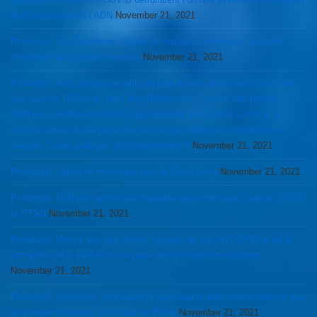
de la réparation de l’ADN
November 21, 2021
Protected: Les Épidémies Opiode et maladies chroniques seraient
inhérentes au système normatif
November 21, 2021
Protected: Avec de plus en plus de pathologies iatrogènes Covid liées
aux vaccins RNAm et, inter alia, Redemsivir, il y a t’il des recours
juridiques crédible contre les opportunistes des crimes Covid et le
controle abusif d’une partie de ceux et de celles qui contrôlent les
rouages “santé publique” du Governement ?
November 21, 2021
Protected: Approche Holistique pour le Covid Long
November 21, 2021
Protected: LDN par rapport aux maladies auto-immunes, cancer, COVID
et PTSD
November 21, 2021
Protected: Mise à jour des limites (dégâts) du vaccin COVID et de la
corruption de la FDA et d’une partie de la science mainstream
November 21, 2021
Protected: Ivermectin cliniquement supérieur et bien moins onéreux que
la nouvelle molécule anti-virale de Pfizer
November 21, 2021