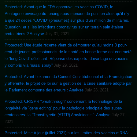
Protected: Avant que la FDA approuve les vaccins COVID, le
Pentagone envisage du forcing sous menace de punition alors qu’il n’y
a que 24 décès “COVID” (présumés) sur plus d’un million de militaires.
Question: et si les infections coronavirus sur un terrain sain étaient
protectrices ? Analyse
July 31, 2021
Protected: Une étude récente vient de démontrer qu’au moins 3 pour-
cent de jeunes professionnels de la santé en bonne forme ont contracté
le “long Covid” débilitant: Réponse des experts: davantage de vaccins,
y compris via “nasal spray”
July 29, 2021
Protected: Avant l’examen du Conseil Constitutionnel et la Promulgation
y afférente, le projet de loi sur la gestion de la crise sanitaire adopté par
le Parlement comporte des erreurs : Analyse
July 28, 2021
Protected: CRISPR “breakthrough” concernant la technologie de la
longévité via “gene editing” pour la pathologie principale des super-
centenaires: la “Transthyretin (ATTR) Amyloidosis”: Analyse
July 27,
2021
Protected: Mise à jour (juillet 2021) sur les limites des vaccins mRNA: