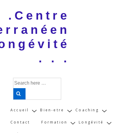
↓
 . .Centre
Skip
to
erranéen
Main
Content
ongévité
. . .
Search
for:
Main
Accueil
Bien-etre
Coaching
Navigation
Contact
Formation
Longévité