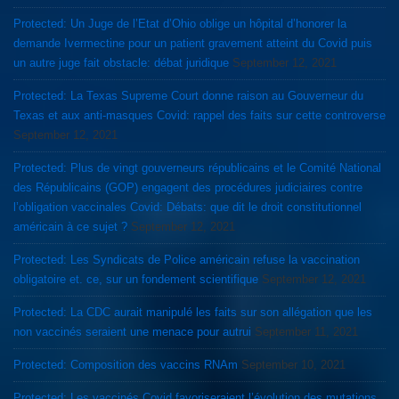
Protected: Un Juge de l’Etat d’Ohio oblige un hôpital d’honorer la
demande Ivermectine pour un patient gravement atteint du Covid puis
un autre juge fait obstacle: débat juridique
September 12, 2021
Protected: La Texas Supreme Court donne raison au Gouverneur du
Texas et aux anti-masques Covid: rappel des faits sur cette controverse
September 12, 2021
Protected: Plus de vingt gouverneurs républicains et le Comité National
des Républicains (GOP) engagent des procédures judiciaires contre
l’obligation vaccinales Covid: Débats: que dit le droit constitutionnel
américain à ce sujet ?
September 12, 2021
Protected: Les Syndicats de Police américain refuse la vaccination
obligatoire et. ce, sur un fondement scientifique
September 12, 2021
Protected: La CDC aurait manipulé les faits sur son allégation que les
non vaccinés seraient une menace pour autrui
September 11, 2021
Protected: Composition des vaccins RNAm
September 10, 2021
Protected: Les vaccinés Covid favoriseraient l’évolution des mutations