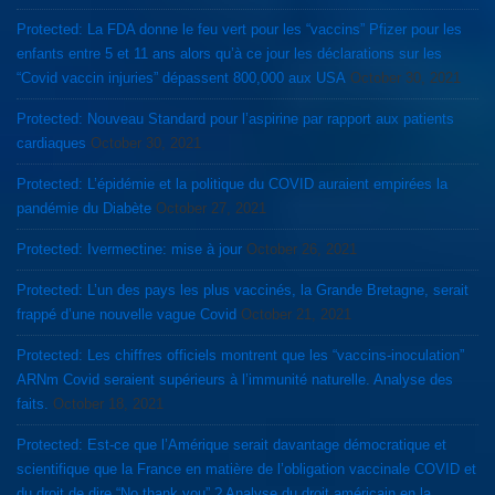
Protected: La FDA donne le feu vert pour les “vaccins” Pfizer pour les
enfants entre 5 et 11 ans alors qu’à ce jour les déclarations sur les
“Covid vaccin injuries” dépassent 800,000 aux USA
October 30, 2021
Protected: Nouveau Standard pour l’aspirine par rapport aux patients
cardiaques
October 30, 2021
Protected: L’épidémie et la politique du COVID auraient empirées la
pandémie du Diabète
October 27, 2021
Protected: Ivermectine: mise à jour
October 26, 2021
Protected: L’un des pays les plus vaccinés, la Grande Bretagne, serait
frappé d’une nouvelle vague Covid
October 21, 2021
Protected: Les chiffres officiels montrent que les “vaccins-inoculation”
ARNm Covid seraient supérieurs à l’immunité naturelle. Analyse des
faits.
October 18, 2021
Protected: Est-ce que l’Amérique serait davantage démocratique et
scientifique que la France en matière de l’obligation vaccinale COVID et
du droit de dire “No thank you” ? Analyse du droit américain en la