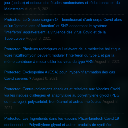
jour (update) et critique des études randomisées et réductionnistes du
Mainstream
August 8, 2021
Protected: Le Groupe sanguin O – bénéficierait d’anti-corps Covid alors
qu’un “genetic loss of function” et SNP concernant le système
“interferon” aggraveraient la virulence des virus Covid et de la
Tuberculose
August 8, 2021
Protected: Plusieurs techniques qui relèvent de la médecine holistique
voire l’azithromycin peuvent moduler l’interferon du type 1 et par là
même contribuer à mieux cibler les virus du type ARN
August 8, 2021
Protected: Cyclosporine A (CSA) pour l’hyper-inflammation des cas
Covid sévères ?
August 8, 2021
Protected: Contre-indications absolues et relatives aux Vaccins Covid
via les risques d’allergies et anaphylaxie au polyéthylène glycol (PEG
ou macrogol), polysorbitol, trométamol et autres molécules
August 8,
2021
Protected: Les Ingrédients dans les vaccins Pfizer-biontech Covid 19
contiennent le Polyethylene glycol et autres produits de synthèse