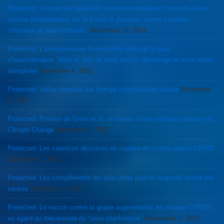
Protected: Le point sur plusieurs immuno-modulateurs naturels et leur
actions thérapeutique sur le Covid et plusieurs autres maladies
chronique et auto-immunes.
November 10, 2021
Protected: L’antidepresseur fluvoxamine réduirait le taux
d’hospitalisation. Mais la Joie de vivre encore davantage et sans effets
iatrogènes
November 4, 2021
Protected: Voilier propulsé via énergie Hydro-électro-solaire
November
3, 2021
Protected: Pétition de Greta et al, en faveur d’une politique sérieuse du
Climate Change
November 2, 2021
Protected: Les carences décisives en matière de complications COVID
November 1, 2021
Protected: Les compléments les plus utiles pour la longévité active des
séniors
November 1, 2021
Protected: Le vaccin contre la grippe augmenterait les risques COVID
eu égard au mécanisme du “virus interference”.
November 1, 2021