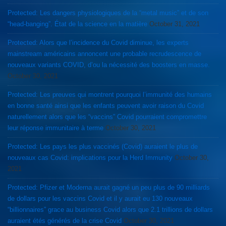
Protected: Les dangers physiologiques de la “metal music” et de son
“head-banging”. État de la science en la matière
October 31, 2021
Protected: Alors que l’incidence du Covid diminue, les experts
mainstream américains annoncent une probable recrudescence de
nouveaux variants COVID, d’ou la nécessité des boosters en masse.
October 30, 2021
Protected: Les preuves qui montrent pourquoi l’immunité des humains
en bonne santé ainsi que les enfants peuvent avoir raison du Covid
naturellement alors que les “vaccins” Covid pourraient compromettre
leur réponse immunitaire à terme
October 30, 2021
Protected: Les pays les plus vaccinés (Covid) auraient le plus de
nouveaux cas Covid: implications pour la Herd Immunity
October 30,
2021
Protected: Pfizer et Moderna aurait gagné un peu plus de 90 milliards
de dollars pour les vaccins Covid et il y aurait eu 130 nouveaux
“billionnaires” grace au business Covid alors que 2.1 trillions de dollars
auraient étés générés de la crise Covid
October 30, 2021