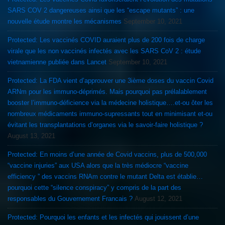
SARS COV 2 dangereuses ainsi que les “escape mutants” : une
nouvelle étude montre les mécanismes
September 10, 2021
Protected: Les vaccinés COVID auraient plus de 200 fois de charge
virale que les non vaccinés infectés avec les SARS CoV 2 : étude
vietnamienne publiée dans Lancet
September 10, 2021
Protected: La FDA vient d’approuver une 3ième doses du vaccin Covid
ARNm pour les immuno-déprimés. Mais pourquoi pas prélalablement
booster l’immuno-déficience via la médecine holistique….et-ou ôter les
nombreux médicaments immuno-supressants tout en minimisant et-ou
évitant les transplantations d’organes via le savoir-faire holistique ?
August 13, 2021
Protected: En moins d’une année de Covid vaccins, plus de 500,000
“vaccine injuries” aux USA alors que la très médiocre “vaccine
efficiency ” des vaccins RNAm contre le mutant Delta est établie…
pourquoi cette “silence conspiracy” y compris de la part des
responsables du Gouvernement Francais ?
August 12, 2021
Protected: Pourquoi les enfants et les infectés qui jouissent d’une