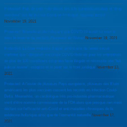
Protected: Plus de cent mille décès liés à la sur-médicalisation et “drug
overdose” lors de la crise Covid en Amérique: nouveau record
November 19, 2021
Protected: Nouvelle étude indiquant que COVID 19 aurait sa source
dans le marché de produits d’animaux de Wuhan
November 19, 2021
Protected: La Cour Fédérale d’appel américaine du 5ieme circuit
confirme que l’obligation vaccinale COVID fédérale pour les entreprises
de plus de 100 travailleurs est prima facie illégale et nécessite une “full
judicial review”: exégèse et le point sur le front juridique
November 13,
2021
Protected: A l’instar de plusieurs Pays européens, plusieurs des Etats
américains les plus vaccinés cassent les records en infection Covid-
Delta. Meanwhile, un cardiologue très pro-industrie pharmaceutique
vient d’être nommé commissaire de la FDA alors que presque rien n’est
déclaré sur l’efficacité anti-Covid et anti-maladies chroniques de la
médecine holistique ainsi que de l’immunité naturelle
November 12,
2021