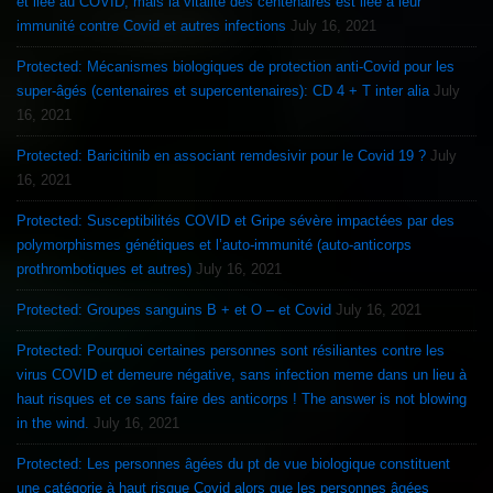
et liée au COVID, mais la vitalité des centenaires est liée à leur
immunité contre Covid et autres infections
July 16, 2021
Protected: Mécanismes biologiques de protection anti-Covid pour les
super-âgés (centenaires et supercentenaires): CD 4 + T inter alia
July
16, 2021
Protected: Baricitinib en associant remdesivir pour le Covid 19 ?
July
16, 2021
Protected: Susceptibilités COVID et Gripe sévère impactées par des
polymorphismes génétiques et l’auto-immunité (auto-anticorps
prothrombotiques et autres)
July 16, 2021
Protected: Groupes sanguins B + et O – et Covid
July 16, 2021
Protected: Pourquoi certaines personnes sont résiliantes contre les
virus COVID et demeure négative, sans infection meme dans un lieu à
haut risques et ce sans faire des anticorps ! The answer is not blowing
in the wind.
July 16, 2021
Protected: Les personnes âgées du pt de vue biologique constituent
une catégorie à haut risque Covid alors que les personnes âgées