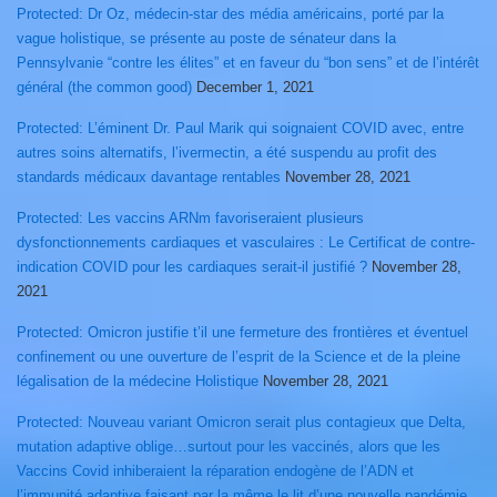
Protected: Dr Oz, médecin-star des média américains, porté par la
vague holistique, se présente au poste de sénateur dans la
Pennsylvanie “contre les élites” et en faveur du “bon sens” et de l’intérêt
général (the common good)
December 1, 2021
Protected: L’éminent Dr. Paul Marik qui soignaient COVID avec, entre
autres soins alternatifs, l’ivermectin, a été suspendu au profit des
standards médicaux davantage rentables
November 28, 2021
Protected: Les vaccins ARNm favoriseraient plusieurs
dysfonctionnements cardiaques et vasculaires : Le Certificat de contre-
indication COVID pour les cardiaques serait-il justifié ?
November 28,
2021
Protected: Omicron justifie t’il une fermeture des frontières et éventuel
confinement ou une ouverture de l’esprit de la Science et de la pleine
légalisation de la médecine Holistique
November 28, 2021
Protected: Nouveau variant Omicron serait plus contagieux que Delta,
mutation adaptive oblige…surtout pour les vaccinés, alors que les
Vaccins Covid inhiberaient la réparation endogène de l’ADN et
l’immunité adaptive faisant par la même le lit d’une nouvelle pandémie