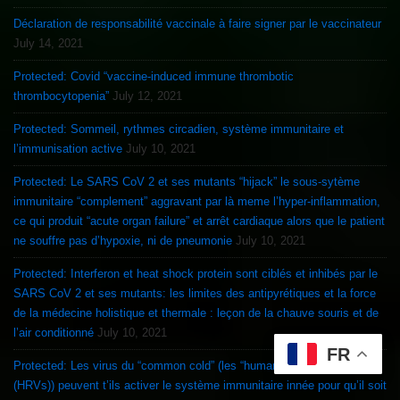
Déclaration de responsabilité vaccinale à faire signer par le vaccinateur
July 14, 2021
Protected: Covid “vaccine-induced immune thrombotic
thrombocytopenia”
July 12, 2021
Protected: Sommeil, rythmes circadien, système immunitaire et
l’immunisation active
July 10, 2021
Protected: Le SARS CoV 2 et ses mutants “hijack” le sous-sytème
immunitaire “complement” aggravant par là meme l’hyper-inflammation,
ce qui produit “acute organ failure” et arrêt cardiaque alors que le patient
ne souffre pas d’hypoxie, ni de pneumonie
July 10, 2021
Protected: Interferon et heat shock protein sont ciblés et inhibés par le
SARS CoV 2 et ses mutants: les limites des antipyrétiques et la force
de la médecine holistique et thermale : leçon de la chauve souris et de
l’air conditionné
July 10, 2021
FR
Protected: Les virus du “common cold” (les “human rhinoviruses
(HRVs)) peuvent t’ils activer le système immunitaire innée pour qu’il soit