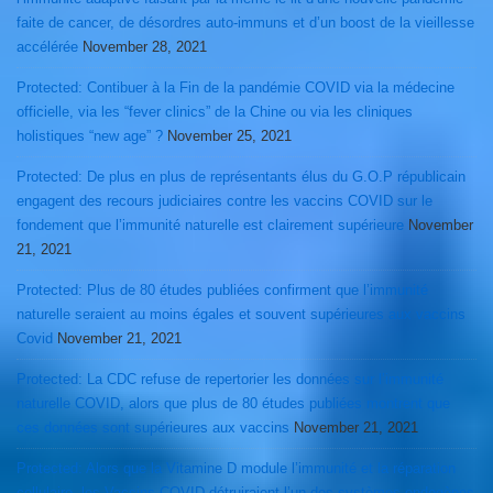
faite de cancer, de désordres auto-immuns et d’un boost de la vieillesse
accélérée
November 28, 2021
Protected: Contibuer à la Fin de la pandémie COVID via la médecine
officielle, via les “fever clinics” de la Chine ou via les cliniques
holistiques “new age” ?
November 25, 2021
Protected: De plus en plus de représentants élus du G.O.P républicain
engagent des recours judiciaires contre les vaccins COVID sur le
fondement que l’immunité naturelle est clairement supérieure
November
21, 2021
Protected: Plus de 80 études publiées confirment que l’immunité
naturelle seraient au moins égales et souvent supérieures aux vaccins
Covid
November 21, 2021
Protected: La CDC refuse de repertorier les données sur l’immunité
naturelle COVID, alors que plus de 80 études publiées montrent que
ces données sont supérieures aux vaccins
November 21, 2021
Protected: Alors que la Vitamine D module l’immunité et la réparation
cellulaire, les Vaccins COVID détruiraient l’un des systèmes endogènes