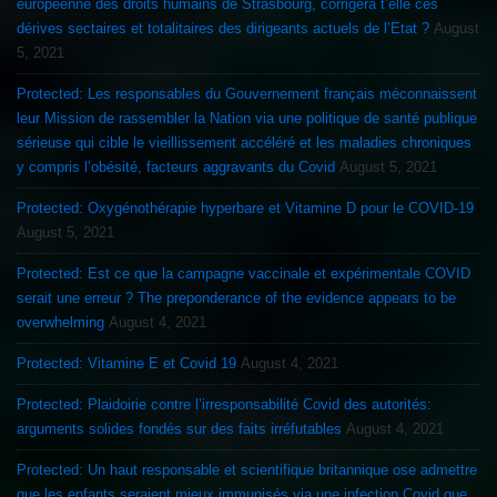
européenne des droits humains de Strasbourg, corrigera t’elle ces
dérives sectaires et totalitaires des dirigeants actuels de l’Etat ?
August
5, 2021
Protected: Les responsables du Gouvernement français méconnaissent
leur Mission de rassembler la Nation via une politique de santé publique
sérieuse qui cible le vieillissement accéléré et les maladies chroniques
y compris l’obésité, facteurs aggravants du Covid
August 5, 2021
Protected: Oxygénothérapie hyperbare et Vitamine D pour le COVID-19
August 5, 2021
Protected: Est ce que la campagne vaccinale et expérimentale COVID
serait une erreur ? The preponderance of the evidence appears to be
overwhelming
August 4, 2021
Protected: Vitamine E et Covid 19
August 4, 2021
Protected: Plaidoirie contre l’irresponsabilité Covid des autorités:
arguments solides fondés sur des faits irréfutables
August 4, 2021
Protected: Un haut responsable et scientifique britannique ose admettre
que les enfants seraient mieux immunisés via une infection Covid que