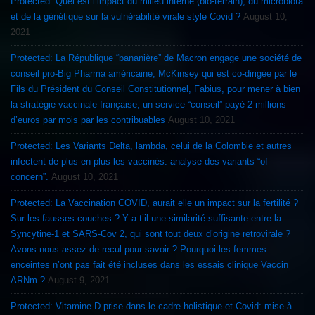
Protected: Quel est l’impact du milieu interne (bio-terrain), du microbiota
et de la génétique sur la vulnérabilité virale style Covid ?
August 10,
2021
Protected: La République “bananière” de Macron engage une société de
conseil pro-Big Pharma américaine, McKinsey qui est co-dirigée par le
Fils du Président du Conseil Constitutionnel, Fabius, pour mener à bien
la stratégie vaccinale française, un service “conseil” payé 2 millions
d’euros par mois par les contribuables
August 10, 2021
Protected: Les Variants Delta, lambda, celui de la Colombie et autres
infectent de plus en plus les vaccinés: analyse des variants “of
concern”.
August 10, 2021
Protected: La Vaccination COVID, aurait elle un impact sur la fertilité ?
Sur les fausses-couches ? Y a t’il une similarité suffisante entre la
Syncytine-1 et SARS-Cov 2, qui sont tout deux d’origine retrovirale ?
Avons nous assez de recul pour savoir ? Pourquoi les femmes
enceintes n’ont pas fait été incluses dans les essais clinique Vaccin
ARNm ?
August 9, 2021
Protected: Vitamine D prise dans le cadre holistique et Covid: mise à