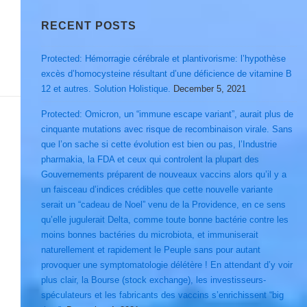
RECENT POSTS
Protected: Hémorragie cérébrale et plantivorisme: l’hypothèse
excès d’homocysteine résultant d’une déficience de vitamine B
12 et autres. Solution Holistique.
December 5, 2021
Protected: Omicron, un “immune escape variant”, aurait plus de
cinquante mutations avec risque de recombinaison virale. Sans
que l’on sache si cette évolution est bien ou pas, l’Industrie
pharmakia, la FDA et ceux qui controlent la plupart des
Gouvernements préparent de nouveaux vaccins alors qu’il y a
un faisceau d’indices crédibles que cette nouvelle variante
serait un “cadeau de Noel” venu de la Providence, en ce sens
qu’elle jugulerait Delta, comme toute bonne bactérie contre les
moins bonnes bactéries du microbiota, et immuniserait
naturellement et rapidement le Peuple sans pour autant
provoquer une symptomatologie délétère ! En attendant d’y voir
plus clair, la Bourse (stock exchange), les investisseurs-
spéculateurs et les fabricants des vaccins s’enrichissent “big