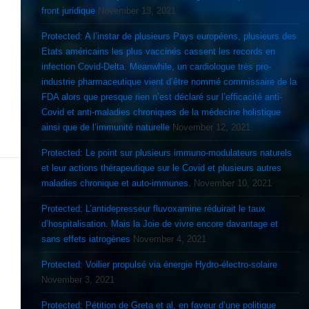
front juridique
November 13, 2021
Protected: A l’instar de plusieurs Pays européens, plusieurs des
Etats américains les plus vaccinés cassent les records en
infection Covid-Delta. Meanwhile, un cardiologue très pro-
industrie pharmaceutique vient d’être nommé commissaire de la
FDA alors que presque rien n’est déclaré sur l’efficacité anti-
Covid et anti-maladies chroniques de la médecine holistique
ainsi que de l’immunité naturelle
November 12, 2021
Protected: Le point sur plusieurs immuno-modulateurs naturels
et leur actions thérapeutique sur le Covid et plusieurs autres
maladies chronique et auto-immunes.
November 10, 2021
Protected: L’antidepresseur fluvoxamine réduirait le taux
d’hospitalisation. Mais la Joie de vivre encore davantage et
sans effets iatrogènes
November 4, 2021
Protected: Voilier propulsé via énergie Hydro-électro-solaire
November 3, 2021
Protected: Pétition de Greta et al, en faveur d’une politique