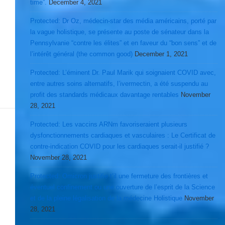
time”.
December 4, 2021
Protected: Dr Oz, médecin-star des média américains, porté par
la vague holistique, se présente au poste de sénateur dans la
Pennsylvanie “contre les élites” et en faveur du “bon sens” et de
l’intérêt général (the common good)
December 1, 2021
Protected: L’éminent Dr. Paul Marik qui soignaient COVID avec,
entre autres soins alternatifs, l’ivermectin, a été suspendu au
profit des standards médicaux davantage rentables
November
28, 2021
Protected: Les vaccins ARNm favoriseraient plusieurs
dysfonctionnements cardiaques et vasculaires : Le Certificat de
contre-indication COVID pour les cardiaques serait-il justifié ?
November 28, 2021
Protected: Omicron justifie t’il une fermeture des frontières et
éventuel confinement ou une ouverture de l’esprit de la Science
et de la pleine légalisation de la médecine Holistique
November
28, 2021