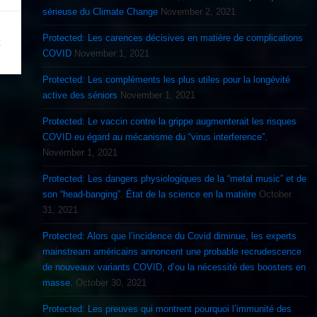
sérieuse du Climate Change
November 2, 2021
Protected: Les carences décisives en matière de complications
COVID
November 1, 2021
Protected: Les compléments les plus utiles pour la longévité
active des séniors
November 1, 2021
Protected: Le vaccin contre la grippe augmenterait les risques
COVID eu égard au mécanisme du “virus interference”.
November 1, 2021
Protected: Les dangers physiologiques de la “metal music” et de
son “head-banging”. État de la science en la matière
October
31, 2021
Protected: Alors que l’incidence du Covid diminue, les experts
mainstream américains annoncent une probable recrudescence
de nouveaux variants COVID, d’ou la nécessité des boosters en
masse.
October 30, 2021
Protected: Les preuves qui montrent pourquoi l’immunité des