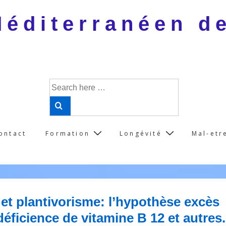
 Méditerranéen d
Search
for:
ontact
Formation
Longévité
Mal-etr
et plantivorisme: l’hypothèse excès
éficience de vitamine B 12 et autres.