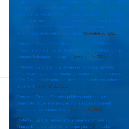
Protected: Nouveau variant Omicron serait plus contagieux que
Delta, mutation adaptive oblige…surtout pour les vaccinés,
alors que les Vaccins Covid inhiberaient la réparation endogène
de l’ADN et l’immunité adaptive faisant par la même le lit d’une
nouvelle pandémie faite de cancer, de désordres auto-immuns
et d’un boost de la vieillesse accélérée
November 28, 2021
Protected: Contibuer à la Fin de la pandémie COVID via la
médecine officielle, via les “fever clinics” de la Chine ou via les
cliniques holistiques “new age” ?
November 25, 2021
Protected: De plus en plus de représentants élus du G.O.P
républicain engagent des recours judiciaires contre les vaccins
COVID sur le fondement que l’immunité naturelle est clairement
supérieure
November 21, 2021
Protected: Plus de 80 études publiées confirment que
l’immunité naturelle seraient au moins égales et souvent
supérieures aux vaccins Covid
November 21, 2021
Protected: La CDC refuse de repertorier les données sur
l’immunité naturelle COVID, alors que plus de 80 études