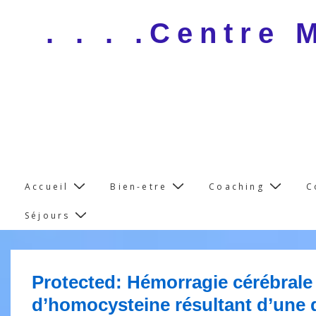
↓
. . . .Centre
Skip
to
Main
Content
Main
Accueil
Bien-etre
Coaching
C
Navigation
Séjours
Protected: Hémorragie cérébrale 
d’homocysteine résultant d’une d