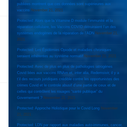
publiées montrent que ces données sont supérieures aux
vaccins
November 21, 2021
Protected: Alors que la Vitamine D module l’immunité et la
réparation cellulaire, les Vaccins COVID détruiraient l’un des
systèmes endogènes de la réparation de l’ADN
November 21,
2021
Protected: Les Épidémies Opiode et maladies chroniques
seraient inhérentes au système normatif
November 21, 2021
Protected: Avec de plus en plus de pathologies iatrogènes
Covid liées aux vaccins RNAm et, inter alia, Redemsivir, il y a
t’il des recours juridiques crédible contre les opportunistes des
crimes Covid et le controle abusif d’une partie de ceux et de
celles qui contrôlent les rouages “santé publique” du
Governement ?
November 21, 2021
Protected: Approche Holistique pour le Covid Long
November
21, 2021
Protected: LDN par rapport aux maladies auto-immunes, cancer,