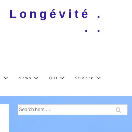
e Longévité .
. .
e
News
Qui
Science
Search
for: