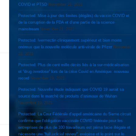
COVID et PTSD
November 21, 2021
Protected: Mise à jour des limites (dégâts) du vaccin COVID et
de la corruption de la FDA et d’une partie de la science
mainstream
November 21, 2021
Protected: Ivermectin cliniquement supérieur et bien moins
onéreux que la nouvelle molécule anti-virale de Pfizer
November
21, 2021
Protected: Plus de cent mille décès liés à la sur-médicalisation
et “drug overdose” lors de la crise Covid en Amérique: nouveau
record
November 19, 2021
Protected: Nouvelle étude indiquant que COVID 19 aurait sa
source dans le marché de produits d’animaux de Wuhan
November 19, 2021
Protected: La Cour Fédérale d’appel américaine du 5ieme circuit
confirme que l’obligation vaccinale COVID fédérale pour les
entreprises de plus de 100 travailleurs est prima facie illégale et
nécessite une “full judicial review”: exégèse et le point sur le