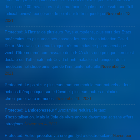
de plus de 100 travailleurs est prima facie illégale et nécessite une “full
judicial review”: exégèse et le point sur le front juridique
November 13,
2021
Protected: A l’instar de plusieurs Pays européens, plusieurs des Etats
américains les plus vaccinés cassent les records en infection Covid-
Delta. Meanwhile, un cardiologue très pro-industrie pharmaceutique
vient d’être nommé commissaire de la FDA alors que presque rien n’est
déclaré sur l’efficacité anti-Covid et anti-maladies chroniques de la
médecine holistique ainsi que de l’immunité naturelle
November 12,
2021
Protected: Le point sur plusieurs immuno-modulateurs naturels et leur
actions thérapeutique sur le Covid et plusieurs autres maladies
chronique et auto-immunes.
November 10, 2021
Protected: L’antidepresseur fluvoxamine réduirait le taux
d’hospitalisation. Mais la Joie de vivre encore davantage et sans effets
iatrogènes
November 4, 2021
Protected: Voilier propulsé via énergie Hydro-électro-solaire
November