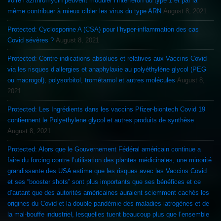
voire l’azithromycin peuvent moduler l’interferon du type 1 et par là
même contribuer à mieux cibler les virus du type ARN
August 8, 2021
Protected: Cyclosporine A (CSA) pour l’hyper-inflammation des cas
Covid sévères ?
August 8, 2021
Protected: Contre-indications absolues et relatives aux Vaccins Covid
via les risques d’allergies et anaphylaxie au polyéthylène glycol (PEG
ou macrogol), polysorbitol, trométamol et autres molécules
August 8,
2021
Protected: Les Ingrédients dans les vaccins Pfizer-biontech Covid 19
contiennent le Polyethylene glycol et autres produits de synthèse
August 8, 2021
Protected: Alors que le Gouvernement Fédéral américain continue a
faire du forcing contre l’utilisation des plantes médicinales, une minorité
grandissante des USA estime que les risques avec les Vaccins Covid
et ses “booster shots” sont plus importants que ses bénéfices et ce
d’autant que des autorités américaines auraient sciemment cachés les
origines du Covid et la double pandémie des maladies iatrogènes et de
la mal-bouffe industriel, lesquelles tuent beaucoup plus que l’ensemble