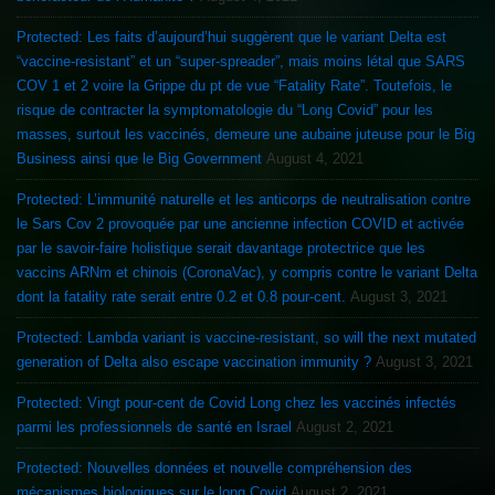
Protected: Les faits d’aujourd’hui suggèrent que le variant Delta est
“vaccine-resistant” et un “super-spreader”, mais moins létal que SARS
COV 1 et 2 voire la Grippe du pt de vue “Fatality Rate”. Toutefois, le
risque de contracter la symptomatologie du “Long Covid” pour les
masses, surtout les vaccinés, demeure une aubaine juteuse pour le Big
Business ainsi que le Big Government
August 4, 2021
Protected: L’immunité naturelle et les anticorps de neutralisation contre
le Sars Cov 2 provoquée par une ancienne infection COVID et activée
par le savoir-faire holistique serait davantage protectrice que les
vaccins ARNm et chinois (CoronaVac), y compris contre le variant Delta
dont la fatality rate serait entre 0.2 et 0.8 pour-cent.
August 3, 2021
Protected: Lambda variant is vaccine-resistant, so will the next mutated
generation of Delta also escape vaccination immunity ?
August 3, 2021
Protected: Vingt pour-cent de Covid Long chez les vaccinés infectés
parmi les professionnels de santé en Israel
August 2, 2021
Protected: Nouvelles données et nouvelle compréhension des
mécanismes biologiques sur le long Covid
August 2, 2021