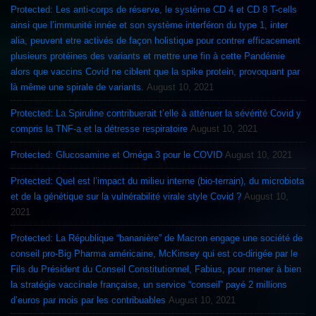
Protected: Les anti-corps de réserve, le système CD 4 et CD 8 T-cells
ainsi que l’immunité innée et son système interféron du type 1, inter
alia, peuvent etre activés de façon holistique pour contrer efficacement
plusieurs protéines des variants et mettre une fin à cette Pandémie
alors que vaccins Covid ne ciblent que la spike protein, provoquant par
là même une spirale de variants.
August 10, 2021
Protected: La Spiruline contribuerait t’elle à atténuer la sévérité Covid y
compris la TNF-a et la détresse respiratoire
August 10, 2021
Protected: Glucosamine et Oméga 3 pour le COVID
August 10, 2021
Protected: Quel est l’impact du milieu interne (bio-terrain), du microbiota
et de la génétique sur la vulnérabilité virale style Covid ?
August 10,
2021
Protected: La République “bananière” de Macron engage une société de
conseil pro-Big Pharma américaine, McKinsey qui est co-dirigée par le
Fils du Président du Conseil Constitutionnel, Fabius, pour mener à bien
la stratégie vaccinale française, un service “conseil” payé 2 millions
d’euros par mois par les contribuables
August 10, 2021