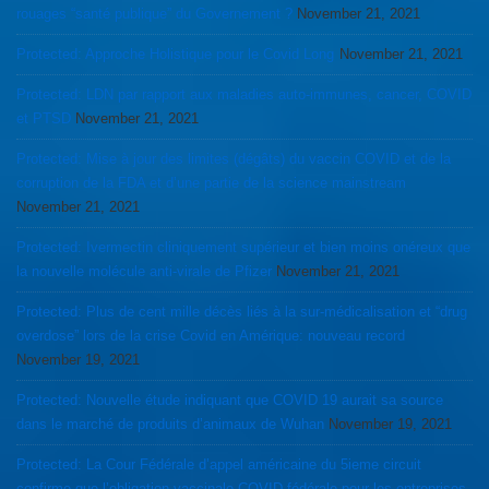
rouages “santé publique” du Governement ?
November 21, 2021
Protected: Approche Holistique pour le Covid Long
November 21, 2021
Protected: LDN par rapport aux maladies auto-immunes, cancer, COVID
et PTSD
November 21, 2021
Protected: Mise à jour des limites (dégâts) du vaccin COVID et de la
corruption de la FDA et d’une partie de la science mainstream
November 21, 2021
Protected: Ivermectin cliniquement supérieur et bien moins onéreux que
la nouvelle molécule anti-virale de Pfizer
November 21, 2021
Protected: Plus de cent mille décès liés à la sur-médicalisation et “drug
overdose” lors de la crise Covid en Amérique: nouveau record
November 19, 2021
Protected: Nouvelle étude indiquant que COVID 19 aurait sa source
dans le marché de produits d’animaux de Wuhan
November 19, 2021
Protected: La Cour Fédérale d’appel américaine du 5ieme circuit
confirme que l’obligation vaccinale COVID fédérale pour les entreprises