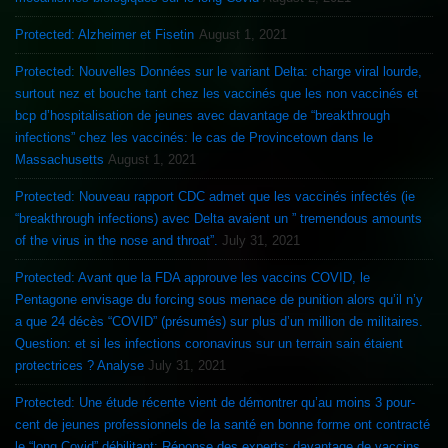
Protected: Alzheimer et Fisetin
August 1, 2021
Protected: Nouvelles Données sur le variant Delta: charge viral lourde,
surtout nez et bouche tant chez les vaccinés que les non vaccinés et
bcp d’hospitalisation de jeunes avec davantage de “breakthrough
infections” chez les vaccinés: le cas de Provincetown dans le
Massachusetts
August 1, 2021
Protected: Nouveau rapport CDC admet que les vaccinés infectés (ie
“breakthrough infections) avec Delta avaient un ” tremendous amounts
of the virus in the nose and throat”.
July 31, 2021
Protected: Avant que la FDA approuve les vaccins COVID, le
Pentagone envisage du forcing sous menace de punition alors qu’il n’y
a que 24 décès “COVID” (présumés) sur plus d’un million de militaires.
Question: et si les infections coronavirus sur un terrain sain étaient
protectrices ? Analyse
July 31, 2021
Protected: Une étude récente vient de démontrer qu’au moins 3 pour-
cent de jeunes professionnels de la santé en bonne forme ont contracté
le “long Covid” débilitant: Réponse des experts: davantage de vaccins,