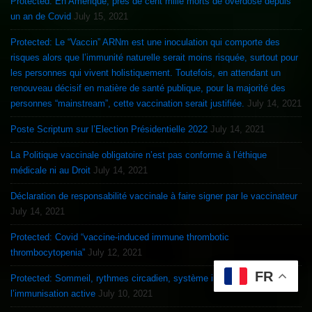
Protected: En Amérique, près de cent mille morts de overdose depuis
un an de Covid
July 15, 2021
Protected: Le “Vaccin” ARNm est une inoculation qui comporte des
risques alors que l’immunité naturelle serait moins risquée, surtout pour
les personnes qui vivent holistiquement. Toutefois, en attendant un
renouveau décisif en matière de santé publique, pour la majorité des
personnes “mainstream”, cette vaccination serait justifiée.
July 14, 2021
Poste Scriptum sur l’Election Présidentielle 2022
July 14, 2021
La Politique vaccinale obligatoire n’est pas conforme à l’éthique
médicale ni au Droit
July 14, 2021
Déclaration de responsabilité vaccinale à faire signer par le vaccinateur
July 14, 2021
Protected: Covid “vaccine-induced immune thrombotic
thrombocytopenia”
July 12, 2021
FR
Protected: Sommeil, rythmes circadien, système immunitaire et
l’immunisation active
July 10, 2021