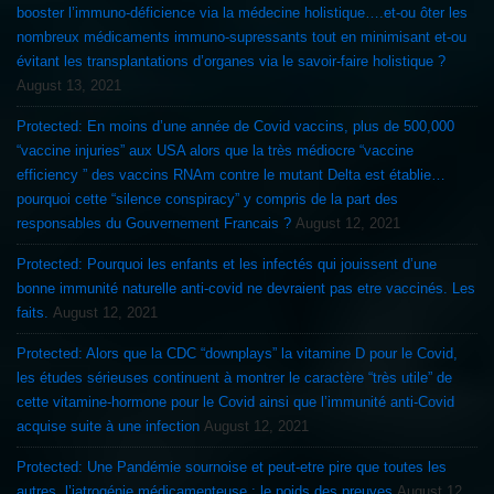
booster l’immuno-déficience via la médecine holistique….et-ou ôter les
nombreux médicaments immuno-supressants tout en minimisant et-ou
évitant les transplantations d’organes via le savoir-faire holistique ?
August 13, 2021
Protected: En moins d’une année de Covid vaccins, plus de 500,000
“vaccine injuries” aux USA alors que la très médiocre “vaccine
efficiency ” des vaccins RNAm contre le mutant Delta est établie…
pourquoi cette “silence conspiracy” y compris de la part des
responsables du Gouvernement Francais ?
August 12, 2021
Protected: Pourquoi les enfants et les infectés qui jouissent d’une
bonne immunité naturelle anti-covid ne devraient pas etre vaccinés. Les
faits.
August 12, 2021
Protected: Alors que la CDC “downplays” la vitamine D pour le Covid,
les études sérieuses continuent à montrer le caractère “très utile” de
cette vitamine-hormone pour le Covid ainsi que l’immunité anti-Covid
acquise suite à une infection
August 12, 2021
Protected: Une Pandémie sournoise et peut-etre pire que toutes les
autres, l’iatrogénie médicamenteuse : le poids des preuves
August 12,