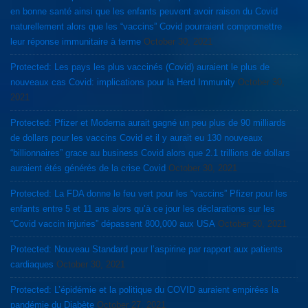
en bonne santé ainsi que les enfants peuvent avoir raison du Covid
naturellement alors que les “vaccins” Covid pourraient compromettre
leur réponse immunitaire à terme
October 30, 2021
Protected: Les pays les plus vaccinés (Covid) auraient le plus de
nouveaux cas Covid: implications pour la Herd Immunity
October 30,
2021
Protected: Pfizer et Moderna aurait gagné un peu plus de 90 milliards
de dollars pour les vaccins Covid et il y aurait eu 130 nouveaux
“billionnaires” grace au business Covid alors que 2.1 trillions de dollars
auraient étés générés de la crise Covid
October 30, 2021
Protected: La FDA donne le feu vert pour les “vaccins” Pfizer pour les
enfants entre 5 et 11 ans alors qu’à ce jour les déclarations sur les
“Covid vaccin injuries” dépassent 800,000 aux USA
October 30, 2021
Protected: Nouveau Standard pour l’aspirine par rapport aux patients
cardiaques
October 30, 2021
Protected: L’épidémie et la politique du COVID auraient empirées la
pandémie du Diabète
October 27, 2021