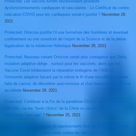
Protected: Les vaccins ARNm favoriseraient plusieurs
dysfonctionnements cardiaques et vasculaires : Le Certificat de contre-
indication COVID pour les cardiaques serait-il justifié ?
November 28,
2021
Protected: Omicron justifie t’il une fermeture des frontières et éventuel
confinement ou une ouverture de l’esprit de la Science et de la pleine
légalisation de la médecine Holistique
November 28, 2021
Protected: Nouveau variant Omicron serait plus contagieux que Delta,
mutation adaptive oblige…surtout pour les vaccinés, alors que les
Vaccins Covid inhiberaient la réparation endogène de l’ADN et
l’immunité adaptive faisant par la même le lit d’une nouvelle pandémie
faite de cancer, de désordres auto-immuns et d’un boost de la vieillesse
accélérée
November 28, 2021
Protected: Contibuer à la Fin de la pandémie COVID via la médecine
officielle, via les “fever clinics” de la Chine ou via les cliniques
holistiques “new age” ?
November 25, 2021
Protected: De plus en plus de représentants élus du G.O.P républicain
engagent des recours judiciaires contre les vaccins COVID sur le