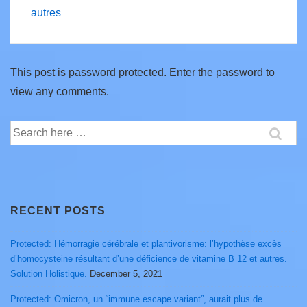
autres
This post is password protected. Enter the password to
view any comments.
Search
for:
RECENT POSTS
Protected: Hémorragie cérébrale et plantivorisme: l’hypothèse excès
d’homocysteine résultant d’une déficience de vitamine B 12 et autres.
Solution Holistique.
December 5, 2021
Protected: Omicron, un “immune escape variant”, aurait plus de