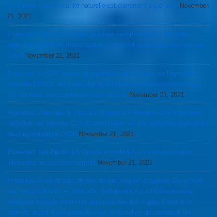
fondement que l’immunité naturelle est clairement supérieure
November
21, 2021
Protected: Plus de 80 études publiées confirment que l’immunité
naturelle seraient au moins égales et souvent supérieures aux vaccins
Covid
November 21, 2021
Protected: La CDC refuse de repertorier les données sur l’immunité
naturelle COVID, alors que plus de 80 études publiées montrent que
ces données sont supérieures aux vaccins
November 21, 2021
Protected: Alors que la Vitamine D module l’immunité et la réparation
cellulaire, les Vaccins COVID détruiraient l’un des systèmes endogènes
de la réparation de l’ADN
November 21, 2021
Protected: Les Épidémies Opiode et maladies chroniques seraient
inhérentes au système normatif
November 21, 2021
Protected: Avec de plus en plus de pathologies iatrogènes Covid liées
aux vaccins RNAm et, inter alia, Redemsivir, il y a t’il des recours
juridiques crédible contre les opportunistes des crimes Covid et le
controle abusif d’une partie de ceux et de celles qui contrôlent les