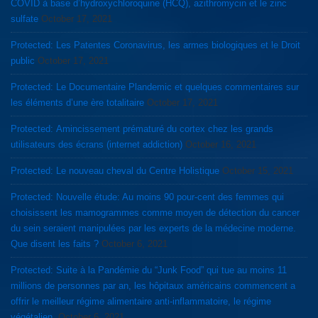
COVID à base d’hydroxychloroquine (HCQ), azithromycin et le zinc
sulfate
October 17, 2021
Protected: Les Patentes Coronavirus, les armes biologiques et le Droit
public
October 17, 2021
Protected: Le Documentaire Plandemic et quelques commentaires sur
les éléments d’une ère totalitaire
October 17, 2021
Protected: Amincissement prématuré du cortex chez les grands
utilisateurs des écrans (internet addiction)
October 16, 2021
Protected: Le nouveau cheval du Centre Holistique
October 15, 2021
Protected: Nouvelle étude: Au moins 90 pour-cent des femmes qui
choisissent les mamogrammes comme moyen de détection du cancer
du sein seraient manipulées par les experts de la médecine moderne.
Que disent les faits ?
October 6, 2021
Protected: Suite à la Pandémie du “Junk Food” qui tue au moins 11
millions de personnes par an, les hôpitaux américains commencent a
offrir le meilleur régime alimentaire anti-inflammatoire, le régime
végétalien.
October 6, 2021