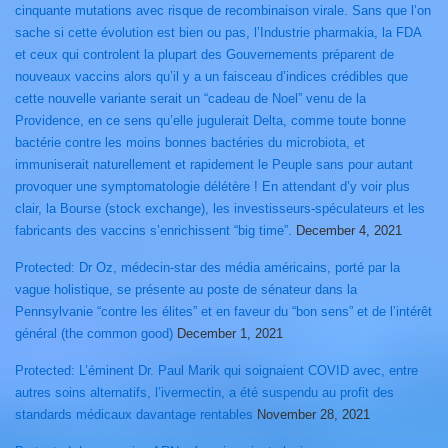
cinquante mutations avec risque de recombinaison virale. Sans que l’on
sache si cette évolution est bien ou pas, l’Industrie pharmakia, la FDA
et ceux qui controlent la plupart des Gouvernements préparent de
nouveaux vaccins alors qu’il y a un faisceau d’indices crédibles que
cette nouvelle variante serait un “cadeau de Noel” venu de la
Providence, en ce sens qu’elle jugulerait Delta, comme toute bonne
bactérie contre les moins bonnes bactéries du microbiota, et
immuniserait naturellement et rapidement le Peuple sans pour autant
provoquer une symptomatologie délétère ! En attendant d’y voir plus
clair, la Bourse (stock exchange), les investisseurs-spéculateurs et les
fabricants des vaccins s’enrichissent “big time”.
December 4, 2021
Protected: Dr Oz, médecin-star des média américains, porté par la
vague holistique, se présente au poste de sénateur dans la
Pennsylvanie “contre les élites” et en faveur du “bon sens” et de l’intérêt
général (the common good)
December 1, 2021
Protected: L’éminent Dr. Paul Marik qui soignaient COVID avec, entre
autres soins alternatifs, l’ivermectin, a été suspendu au profit des
standards médicaux davantage rentables
November 28, 2021