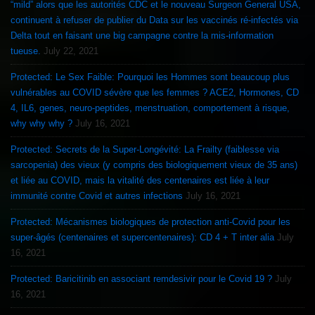
“mild” alors que les autorités CDC et le nouveau Surgeon General USA,
continuent à refuser de publier du Data sur les vaccinés ré-infectés via
Delta tout en faisant une big campagne contre la mis-information
tueuse.
July 22, 2021
Protected: Le Sex Faible: Pourquoi les Hommes sont beaucoup plus
vulnérables au COVID sévère que les femmes ? ACE2, Hormones, CD
4, IL6, genes, neuro-peptides, menstruation, comportement à risque,
why why why ?
July 16, 2021
Protected: Secrets de la Super-Longévité: La Frailty (faiblesse via
sarcopenia) des vieux (y compris des biologiquement vieux de 35 ans)
et liée au COVID, mais la vitalité des centenaires est liée à leur
immunité contre Covid et autres infections
July 16, 2021
Protected: Mécanismes biologiques de protection anti-Covid pour les
super-âgés (centenaires et supercentenaires): CD 4 + T inter alia
July
16, 2021
Protected: Baricitinib en associant remdesivir pour le Covid 19 ?
July
16, 2021