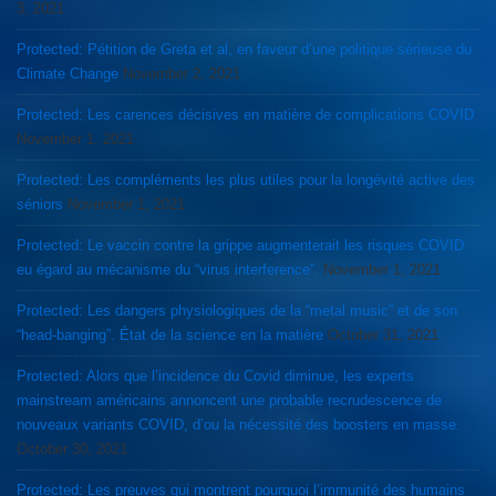
3, 2021
Protected: Pétition de Greta et al, en faveur d’une politique sérieuse du
Climate Change
November 2, 2021
Protected: Les carences décisives en matière de complications COVID
November 1, 2021
Protected: Les compléments les plus utiles pour la longévité active des
séniors
November 1, 2021
Protected: Le vaccin contre la grippe augmenterait les risques COVID
eu égard au mécanisme du “virus interference”.
November 1, 2021
Protected: Les dangers physiologiques de la “metal music” et de son
“head-banging”. État de la science en la matière
October 31, 2021
Protected: Alors que l’incidence du Covid diminue, les experts
mainstream américains annoncent une probable recrudescence de
nouveaux variants COVID, d’ou la nécessité des boosters en masse.
October 30, 2021
Protected: Les preuves qui montrent pourquoi l’immunité des humains