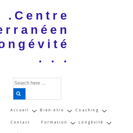
↓
 . .Centre
Skip
to
erranéen
Main
Content
ongévité
. . .
Search
for:
Main
Accueil
Bien-etre
Coaching
Navigation
Contact
Formation
Longévité