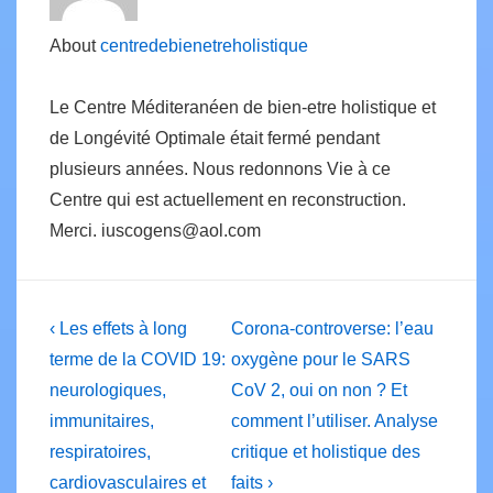
About
centredebienetreholistique
Le Centre Méditeranéen de bien-etre holistique et
de Longévité Optimale était fermé pendant
plusieurs années. Nous redonnons Vie à ce
Centre qui est actuellement en reconstruction.
Merci. iuscogens@aol.com
Post
Previous
Next
‹ Les effets à long
Corona-controverse: l’eau
Post
Post
navigation
terme de la COVID 19:
oxygène pour le SARS
is
is
neurologiques,
CoV 2, oui on non ? Et
immunitaires,
comment l’utiliser. Analyse
respiratoires,
critique et holistique des
cardiovasculaires et
faits ›