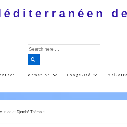
 Méditerranéen d
Search
for:
ontact
Formation
Longévité
Mal-etr
 Musico et Djembé Thérapie