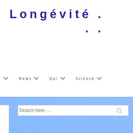
e Longévité .
. .
e
News
Qui
Science
Search
for: