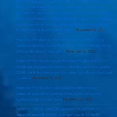
Protected: Nouveau variant Omicron serait plus contagieux que
Delta, mutation adaptive oblige…surtout pour les vaccinés,
alors que les Vaccins Covid inhiberaient la réparation endogène
de l’ADN et l’immunité adaptive faisant par la même le lit d’une
nouvelle pandémie faite de cancer, de désordres auto-immuns
et d’un boost de la vieillesse accélérée
November 28, 2021
Protected: Contibuer à la Fin de la pandémie COVID via la
médecine officielle, via les “fever clinics” de la Chine ou via les
cliniques holistiques “new age” ?
November 25, 2021
Protected: De plus en plus de représentants élus du G.O.P
républicain engagent des recours judiciaires contre les vaccins
COVID sur le fondement que l’immunité naturelle est clairement
supérieure
November 21, 2021
Protected: Plus de 80 études publiées confirment que
l’immunité naturelle seraient au moins égales et souvent
supérieures aux vaccins Covid
November 21, 2021
Protected: La CDC refuse de repertorier les données sur
l’immunité naturelle COVID, alors que plus de 80 études