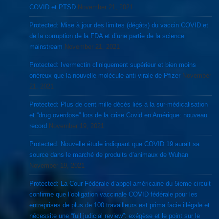
COVID et PTSD
November 21, 2021
Protected: Mise à jour des limites (dégâts) du vaccin COVID et
de la corruption de la FDA et d’une partie de la science
mainstream
November 21, 2021
Protected: Ivermectin cliniquement supérieur et bien moins
onéreux que la nouvelle molécule anti-virale de Pfizer
November
21, 2021
Protected: Plus de cent mille décès liés à la sur-médicalisation
et “drug overdose” lors de la crise Covid en Amérique: nouveau
record
November 19, 2021
Protected: Nouvelle étude indiquant que COVID 19 aurait sa
source dans le marché de produits d’animaux de Wuhan
November 19, 2021
Protected: La Cour Fédérale d’appel américaine du 5ieme circuit
confirme que l’obligation vaccinale COVID fédérale pour les
entreprises de plus de 100 travailleurs est prima facie illégale et
nécessite une “full judicial review”: exégèse et le point sur le