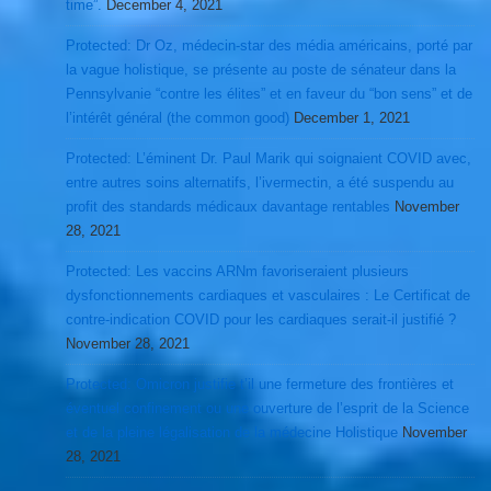
time”.
December 4, 2021
Protected: Dr Oz, médecin-star des média américains, porté par
la vague holistique, se présente au poste de sénateur dans la
Pennsylvanie “contre les élites” et en faveur du “bon sens” et de
l’intérêt général (the common good)
December 1, 2021
Protected: L’éminent Dr. Paul Marik qui soignaient COVID avec,
entre autres soins alternatifs, l’ivermectin, a été suspendu au
profit des standards médicaux davantage rentables
November
28, 2021
Protected: Les vaccins ARNm favoriseraient plusieurs
dysfonctionnements cardiaques et vasculaires : Le Certificat de
contre-indication COVID pour les cardiaques serait-il justifié ?
November 28, 2021
Protected: Omicron justifie t’il une fermeture des frontières et
éventuel confinement ou une ouverture de l’esprit de la Science
et de la pleine légalisation de la médecine Holistique
November
28, 2021