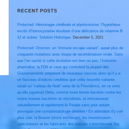
RECENT POSTS
Protected: Hémorragie cérébrale et plantivorisme: l’hypothèse
excès d’homocysteine résultant d’une déficience de vitamine B
12 et autres. Solution Holistique.
December 5, 2021
Protected: Omicron, un “immune escape variant”, aurait plus de
cinquante mutations avec risque de recombinaison virale. Sans
que l’on sache si cette évolution est bien ou pas, l’Industrie
pharmakia, la FDA et ceux qui controlent la plupart des
Gouvernements préparent de nouveaux vaccins alors qu’il y a
un faisceau d’indices crédibles que cette nouvelle variante
serait un “cadeau de Noel” venu de la Providence, en ce sens
qu’elle jugulerait Delta, comme toute bonne bactérie contre les
moins bonnes bactéries du microbiota, et immuniserait
naturellement et rapidement le Peuple sans pour autant
provoquer une symptomatologie délétère ! En attendant d’y voir
plus clair, la Bourse (stock exchange), les investisseurs-
spéculateurs et les fabricants des vaccins s’enrichissent “big