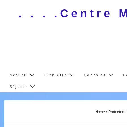
↓
. . . .Centre
Skip
to
Main
Content
Main
Accueil
Bien-etre
Coaching
C
Navigation
Séjours
Home
›
Protected: