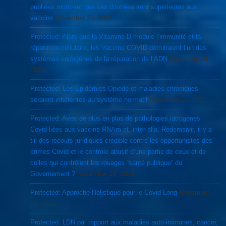
publiées montrent que ces données sont supérieures aux
vaccins
November 21, 2021
Protected: Alors que la Vitamine D module l’immunité et la
réparation cellulaire, les Vaccins COVID détruiraient l’un des
systèmes endogènes de la réparation de l’ADN
November 21,
2021
Protected: Les Épidémies Opiode et maladies chroniques
seraient inhérentes au système normatif
November 21, 2021
Protected: Avec de plus en plus de pathologies iatrogènes
Covid liées aux vaccins RNAm et, inter alia, Redemsivir, il y a
t’il des recours juridiques crédible contre les opportunistes des
crimes Covid et le controle abusif d’une partie de ceux et de
celles qui contrôlent les rouages “santé publique” du
Governement ?
November 21, 2021
Protected: Approche Holistique pour le Covid Long
November
21, 2021
Protected: LDN par rapport aux maladies auto-immunes, cancer,