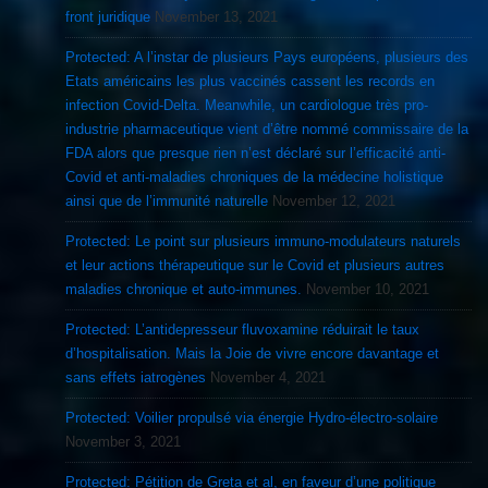
front juridique
November 13, 2021
Protected: A l’instar de plusieurs Pays européens, plusieurs des
Etats américains les plus vaccinés cassent les records en
infection Covid-Delta. Meanwhile, un cardiologue très pro-
industrie pharmaceutique vient d’être nommé commissaire de la
FDA alors que presque rien n’est déclaré sur l’efficacité anti-
Covid et anti-maladies chroniques de la médecine holistique
ainsi que de l’immunité naturelle
November 12, 2021
Protected: Le point sur plusieurs immuno-modulateurs naturels
et leur actions thérapeutique sur le Covid et plusieurs autres
maladies chronique et auto-immunes.
November 10, 2021
Protected: L’antidepresseur fluvoxamine réduirait le taux
d’hospitalisation. Mais la Joie de vivre encore davantage et
sans effets iatrogènes
November 4, 2021
Protected: Voilier propulsé via énergie Hydro-électro-solaire
November 3, 2021
Protected: Pétition de Greta et al, en faveur d’une politique