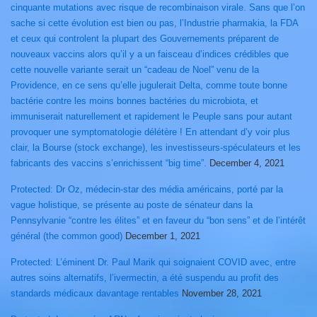
cinquante mutations avec risque de recombinaison virale. Sans que l’on
sache si cette évolution est bien ou pas, l’Industrie pharmakia, la FDA
et ceux qui controlent la plupart des Gouvernements préparent de
nouveaux vaccins alors qu’il y a un faisceau d’indices crédibles que
cette nouvelle variante serait un “cadeau de Noel” venu de la
Providence, en ce sens qu’elle jugulerait Delta, comme toute bonne
bactérie contre les moins bonnes bactéries du microbiota, et
immuniserait naturellement et rapidement le Peuple sans pour autant
provoquer une symptomatologie délétère ! En attendant d’y voir plus
clair, la Bourse (stock exchange), les investisseurs-spéculateurs et les
fabricants des vaccins s’enrichissent “big time”.
December 4, 2021
Protected: Dr Oz, médecin-star des média américains, porté par la
vague holistique, se présente au poste de sénateur dans la
Pennsylvanie “contre les élites” et en faveur du “bon sens” et de l’intérêt
général (the common good)
December 1, 2021
Protected: L’éminent Dr. Paul Marik qui soignaient COVID avec, entre
autres soins alternatifs, l’ivermectin, a été suspendu au profit des
standards médicaux davantage rentables
November 28, 2021