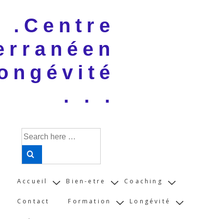
↓
 . .Centre
Skip
to
erranéen
Main
Content
ongévité
. . .
Search
for:
Main
Accueil
Bien-etre
Coaching
Navigation
Contact
Formation
Longévité