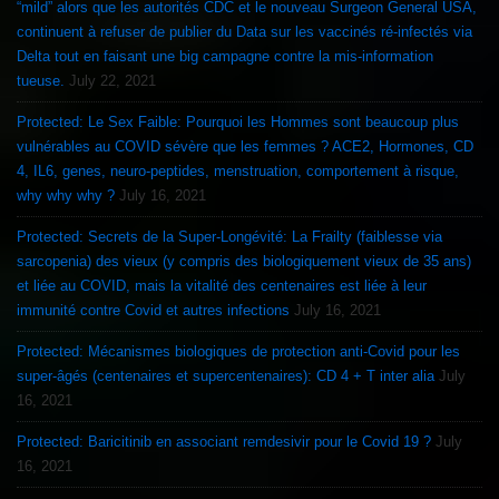
“mild” alors que les autorités CDC et le nouveau Surgeon General USA,
continuent à refuser de publier du Data sur les vaccinés ré-infectés via
Delta tout en faisant une big campagne contre la mis-information
tueuse.
July 22, 2021
Protected: Le Sex Faible: Pourquoi les Hommes sont beaucoup plus
vulnérables au COVID sévère que les femmes ? ACE2, Hormones, CD
4, IL6, genes, neuro-peptides, menstruation, comportement à risque,
why why why ?
July 16, 2021
Protected: Secrets de la Super-Longévité: La Frailty (faiblesse via
sarcopenia) des vieux (y compris des biologiquement vieux de 35 ans)
et liée au COVID, mais la vitalité des centenaires est liée à leur
immunité contre Covid et autres infections
July 16, 2021
Protected: Mécanismes biologiques de protection anti-Covid pour les
super-âgés (centenaires et supercentenaires): CD 4 + T inter alia
July
16, 2021
Protected: Baricitinib en associant remdesivir pour le Covid 19 ?
July
16, 2021