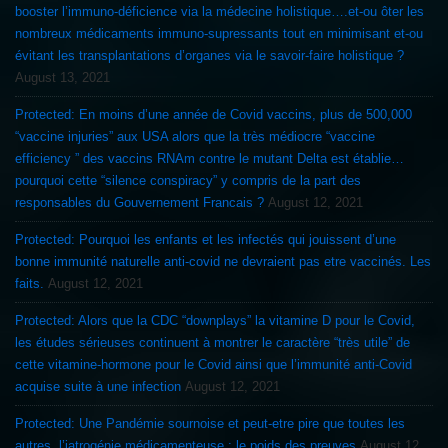
booster l’immuno-déficience via la médecine holistique….et-ou ôter les
nombreux médicaments immuno-supressants tout en minimisant et-ou
évitant les transplantations d’organes via le savoir-faire holistique ?
August 13, 2021
Protected: En moins d’une année de Covid vaccins, plus de 500,000
“vaccine injuries” aux USA alors que la très médiocre “vaccine
efficiency ” des vaccins RNAm contre le mutant Delta est établie…
pourquoi cette “silence conspiracy” y compris de la part des
responsables du Gouvernement Francais ?
August 12, 2021
Protected: Pourquoi les enfants et les infectés qui jouissent d’une
bonne immunité naturelle anti-covid ne devraient pas etre vaccinés. Les
faits.
August 12, 2021
Protected: Alors que la CDC “downplays” la vitamine D pour le Covid,
les études sérieuses continuent à montrer le caractère “très utile” de
cette vitamine-hormone pour le Covid ainsi que l’immunité anti-Covid
acquise suite à une infection
August 12, 2021
Protected: Une Pandémie sournoise et peut-etre pire que toutes les
autres, l’iatrogénie médicamenteuse : le poids des preuves
August 12,