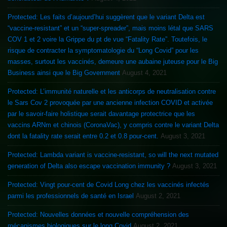
Protected: Les faits d’aujourd’hui suggèrent que le variant Delta est
“vaccine-resistant” et un “super-spreader”, mais moins létal que SARS
COV 1 et 2 voire la Grippe du pt de vue “Fatality Rate”. Toutefois, le
risque de contracter la symptomatologie du “Long Covid” pour les
masses, surtout les vaccinés, demeure une aubaine juteuse pour le Big
Business ainsi que le Big Government
August 4, 2021
Protected: L’immunité naturelle et les anticorps de neutralisation contre
le Sars Cov 2 provoquée par une ancienne infection COVID et activée
par le savoir-faire holistique serait davantage protectrice que les
vaccins ARNm et chinois (CoronaVac), y compris contre le variant Delta
dont la fatality rate serait entre 0.2 et 0.8 pour-cent.
August 3, 2021
Protected: Lambda variant is vaccine-resistant, so will the next mutated
generation of Delta also escape vaccination immunity ?
August 3, 2021
Protected: Vingt pour-cent de Covid Long chez les vaccinés infectés
parmi les professionnels de santé en Israel
August 2, 2021
Protected: Nouvelles données et nouvelle compréhension des
mécanismes biologiques sur le long Covid
August 2, 2021