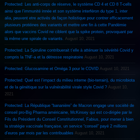
Protected: Les anti-corps de réserve, le système CD 4 et CD 8 T-cells
ainsi que l’immunité innée et son système interféron du type 1, inter
alia, peuvent etre activés de façon holistique pour contrer efficacement
plusieurs protéines des variants et mettre une fin à cette Pandémie
alors que vaccins Covid ne ciblent que la spike protein, provoquant par
là même une spirale de variants.
August 10, 2021
Protected: La Spiruline contribuerait t’elle à atténuer la sévérité Covid y
compris la TNF-a et la détresse respiratoire
August 10, 2021
Protected: Glucosamine et Oméga 3 pour le COVID
August 10, 2021
Protected: Quel est l’impact du milieu interne (bio-terrain), du microbiota
et de la génétique sur la vulnérabilité virale style Covid ?
August 10,
2021
Protected: La République “bananière” de Macron engage une société de
conseil pro-Big Pharma américaine, McKinsey qui est co-dirigée par le
Fils du Président du Conseil Constitutionnel, Fabius, pour mener à bien
la stratégie vaccinale française, un service “conseil” payé 2 millions
d’euros par mois par les contribuables
August 10, 2021