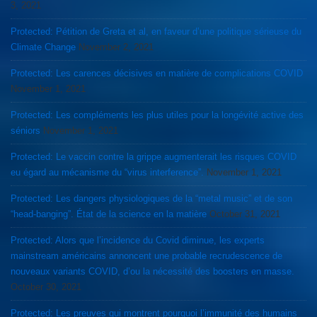
3, 2021
Protected: Pétition de Greta et al, en faveur d’une politique sérieuse du
Climate Change
November 2, 2021
Protected: Les carences décisives en matière de complications COVID
November 1, 2021
Protected: Les compléments les plus utiles pour la longévité active des
séniors
November 1, 2021
Protected: Le vaccin contre la grippe augmenterait les risques COVID
eu égard au mécanisme du “virus interference”.
November 1, 2021
Protected: Les dangers physiologiques de la “metal music” et de son
“head-banging”. État de la science en la matière
October 31, 2021
Protected: Alors que l’incidence du Covid diminue, les experts
mainstream américains annoncent une probable recrudescence de
nouveaux variants COVID, d’ou la nécessité des boosters en masse.
October 30, 2021
Protected: Les preuves qui montrent pourquoi l’immunité des humains