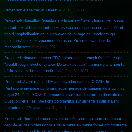
Protected: Alzheimer et Fisetin
August 1, 2021
Protected: Nouvelles Données sur le variant Delta: charge viral lourde,
surtout nez et bouche tant chez les vaccinés que les non vaccinés et
bcp d’hospitalisation de jeunes avec davantage de “breakthrough
infections” chez les vaccinés: le cas de Provincetown dans le
Massachusetts
August 1, 2021
Protected: Nouveau rapport CDC admet que les vaccinés infectés (ie
“breakthrough infections) avec Delta avaient un ” tremendous amounts
of the virus in the nose and throat”.
July 31, 2021
Protected: Avant que la FDA approuve les vaccins COVID, le
Pentagone envisage du forcing sous menace de punition alors qu’il n’y
a que 24 décès “COVID” (présumés) sur plus d’un million de militaires.
Question: et si les infections coronavirus sur un terrain sain étaient
protectrices ? Analyse
July 31, 2021
Protected: Une étude récente vient de démontrer qu’au moins 3 pour-
cent de jeunes professionnels de la santé en bonne forme ont contracté
le “long Covid” débilitant: Réponse des experts: davantage de vaccins,