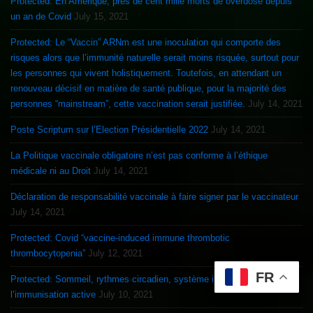
Protected: En Amérique, près de cent mille morts de overdose depuis
un an de Covid
July 15, 2021
Protected: Le “Vaccin” ARNm est une inoculation qui comporte des
risques alors que l’immunité naturelle serait moins risquée, surtout pour
les personnes qui vivent holistiquement. Toutefois, en attendant un
renouveau décisif en matière de santé publique, pour la majorité des
personnes “mainstream”, cette vaccination serait justifiée.
July 14, 2021
Poste Scriptum sur l’Election Présidentielle 2022
July 14, 2021
La Politique vaccinale obligatoire n’est pas conforme à l’éthique
médicale ni au Droit
July 14, 2021
Déclaration de responsabilité vaccinale à faire signer par le vaccinateur
July 14, 2021
Protected: Covid “vaccine-induced immune thrombotic
thrombocytopenia”
July 12, 2021
FR
Protected: Sommeil, rythmes circadien, système immunitaire et
l’immunisation active
July 10, 2021