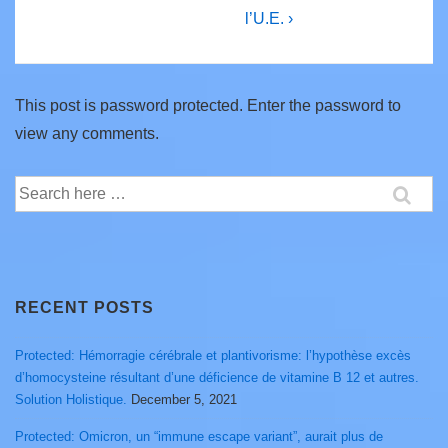
l’U.E. ›
This post is password protected. Enter the password to
view any comments.
Search
for:
RECENT POSTS
Protected: Hémorragie cérébrale et plantivorisme: l’hypothèse excès
d’homocysteine résultant d’une déficience de vitamine B 12 et autres.
Solution Holistique.
December 5, 2021
Protected: Omicron, un “immune escape variant”, aurait plus de