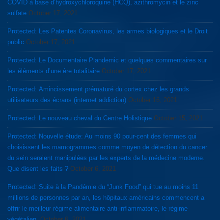
COVID à base d’hydroxychloroquine (HCQ), azithromycin et le zinc
sulfate
October 17, 2021
Protected: Les Patentes Coronavirus, les armes biologiques et le Droit
public
October 17, 2021
Protected: Le Documentaire Plandemic et quelques commentaires sur
les éléments d’une ère totalitaire
October 17, 2021
Protected: Amincissement prématuré du cortex chez les grands
utilisateurs des écrans (internet addiction)
October 16, 2021
Protected: Le nouveau cheval du Centre Holistique
October 15, 2021
Protected: Nouvelle étude: Au moins 90 pour-cent des femmes qui
choisissent les mamogrammes comme moyen de détection du cancer
du sein seraient manipulées par les experts de la médecine moderne.
Que disent les faits ?
October 6, 2021
Protected: Suite à la Pandémie du “Junk Food” qui tue au moins 11
millions de personnes par an, les hôpitaux américains commencent a
offrir le meilleur régime alimentaire anti-inflammatoire, le régime
végétalien.
October 6, 2021