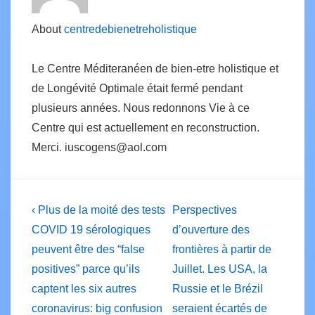
About
centredebienetreholistique
Le Centre Méditeranéen de bien-etre holistique et
de Longévité Optimale était fermé pendant
plusieurs années. Nous redonnons Vie à ce
Centre qui est actuellement en reconstruction.
Merci. iuscogens@aol.com
Post
Previous
Next
‹ Plus de la moité des tests
Perspectives
Post
Post
navigation
COVID 19 sérologiques
d’ouverture des
is
is
peuvent être des “false
frontières à partir de
positives” parce qu’ils
Juillet. Les USA, la
captent les six autres
Russie et le Brézil
coronavirus: big confusion
seraient écartés de