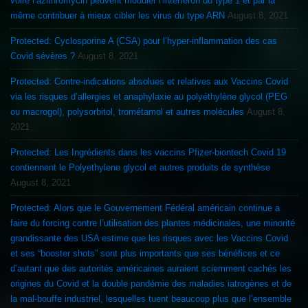
voire l’azithromycin peuvent moduler l’interferon du type 1 et par là
même contribuer à mieux cibler les virus du type ARN
August 8, 2021
Protected: Cyclosporine A (CSA) pour l’hyper-inflammation des cas
Covid sévères ?
August 8, 2021
Protected: Contre-indications absolues et relatives aux Vaccins Covid
via les risques d’allergies et anaphylaxie au polyéthylène glycol (PEG
ou macrogol), polysorbitol, trométamol et autres molécules
August 8,
2021
Protected: Les Ingrédients dans les vaccins Pfizer-biontech Covid 19
contiennent le Polyethylene glycol et autres produits de synthèse
August 8, 2021
Protected: Alors que le Gouvernement Fédéral américain continue a
faire du forcing contre l’utilisation des plantes médicinales, une minorité
grandissante des USA estime que les risques avec les Vaccins Covid
et ses “booster shots” sont plus importants que ses bénéfices et ce
d’autant que des autorités américaines auraient sciemment cachés les
origines du Covid et la double pandémie des maladies iatrogènes et de
la mal-bouffe industriel, lesquelles tuent beaucoup plus que l’ensemble