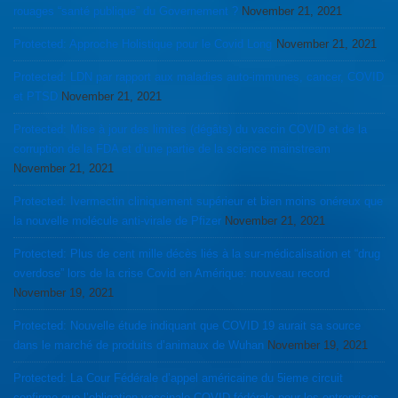
rouages “santé publique” du Governement ?
November 21, 2021
Protected: Approche Holistique pour le Covid Long
November 21, 2021
Protected: LDN par rapport aux maladies auto-immunes, cancer, COVID
et PTSD
November 21, 2021
Protected: Mise à jour des limites (dégâts) du vaccin COVID et de la
corruption de la FDA et d’une partie de la science mainstream
November 21, 2021
Protected: Ivermectin cliniquement supérieur et bien moins onéreux que
la nouvelle molécule anti-virale de Pfizer
November 21, 2021
Protected: Plus de cent mille décès liés à la sur-médicalisation et “drug
overdose” lors de la crise Covid en Amérique: nouveau record
November 19, 2021
Protected: Nouvelle étude indiquant que COVID 19 aurait sa source
dans le marché de produits d’animaux de Wuhan
November 19, 2021
Protected: La Cour Fédérale d’appel américaine du 5ieme circuit
confirme que l’obligation vaccinale COVID fédérale pour les entreprises