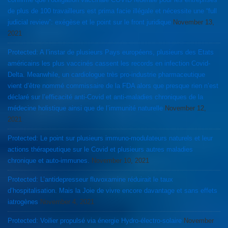
de plus de 100 travailleurs est prima facie illégale et nécessite une “full
judicial review”: exégèse et le point sur le front juridique
November 13,
2021
Protected: A l’instar de plusieurs Pays européens, plusieurs des Etats
américains les plus vaccinés cassent les records en infection Covid-
Delta. Meanwhile, un cardiologue très pro-industrie pharmaceutique
vient d’être nommé commissaire de la FDA alors que presque rien n’est
déclaré sur l’efficacité anti-Covid et anti-maladies chroniques de la
médecine holistique ainsi que de l’immunité naturelle
November 12,
2021
Protected: Le point sur plusieurs immuno-modulateurs naturels et leur
actions thérapeutique sur le Covid et plusieurs autres maladies
chronique et auto-immunes.
November 10, 2021
Protected: L’antidepresseur fluvoxamine réduirait le taux
d’hospitalisation. Mais la Joie de vivre encore davantage et sans effets
iatrogènes
November 4, 2021
Protected: Voilier propulsé via énergie Hydro-électro-solaire
November