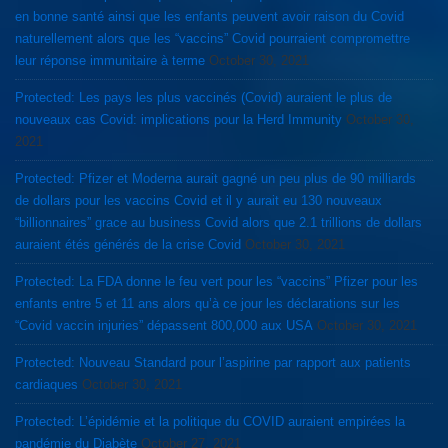
en bonne santé ainsi que les enfants peuvent avoir raison du Covid
naturellement alors que les “vaccins” Covid pourraient compromettre
leur réponse immunitaire à terme
October 30, 2021
Protected: Les pays les plus vaccinés (Covid) auraient le plus de
nouveaux cas Covid: implications pour la Herd Immunity
October 30,
2021
Protected: Pfizer et Moderna aurait gagné un peu plus de 90 milliards
de dollars pour les vaccins Covid et il y aurait eu 130 nouveaux
“billionnaires” grace au business Covid alors que 2.1 trillions de dollars
auraient étés générés de la crise Covid
October 30, 2021
Protected: La FDA donne le feu vert pour les “vaccins” Pfizer pour les
enfants entre 5 et 11 ans alors qu’à ce jour les déclarations sur les
“Covid vaccin injuries” dépassent 800,000 aux USA
October 30, 2021
Protected: Nouveau Standard pour l’aspirine par rapport aux patients
cardiaques
October 30, 2021
Protected: L’épidémie et la politique du COVID auraient empirées la
pandémie du Diabète
October 27, 2021