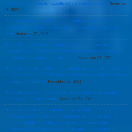
fondement que l’immunité naturelle est clairement supérieure
November
21, 2021
Protected: Plus de 80 études publiées confirment que l’immunité
naturelle seraient au moins égales et souvent supérieures aux vaccins
Covid
November 21, 2021
Protected: La CDC refuse de repertorier les données sur l’immunité
naturelle COVID, alors que plus de 80 études publiées montrent que
ces données sont supérieures aux vaccins
November 21, 2021
Protected: Alors que la Vitamine D module l’immunité et la réparation
cellulaire, les Vaccins COVID détruiraient l’un des systèmes endogènes
de la réparation de l’ADN
November 21, 2021
Protected: Les Épidémies Opiode et maladies chroniques seraient
inhérentes au système normatif
November 21, 2021
Protected: Avec de plus en plus de pathologies iatrogènes Covid liées
aux vaccins RNAm et, inter alia, Redemsivir, il y a t’il des recours
juridiques crédible contre les opportunistes des crimes Covid et le
controle abusif d’une partie de ceux et de celles qui contrôlent les