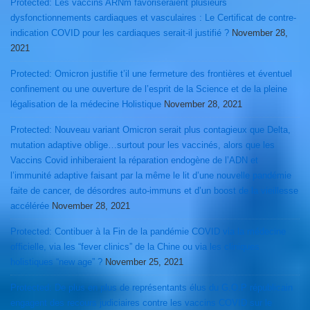
Protected: Les vaccins ARNm favoriseraient plusieurs
dysfonctionnements cardiaques et vasculaires : Le Certificat de contre-
indication COVID pour les cardiaques serait-il justifié ?
November 28,
2021
Protected: Omicron justifie t’il une fermeture des frontières et éventuel
confinement ou une ouverture de l’esprit de la Science et de la pleine
légalisation de la médecine Holistique
November 28, 2021
Protected: Nouveau variant Omicron serait plus contagieux que Delta,
mutation adaptive oblige…surtout pour les vaccinés, alors que les
Vaccins Covid inhiberaient la réparation endogène de l’ADN et
l’immunité adaptive faisant par la même le lit d’une nouvelle pandémie
faite de cancer, de désordres auto-immuns et d’un boost de la vieillesse
accélérée
November 28, 2021
Protected: Contibuer à la Fin de la pandémie COVID via la médecine
officielle, via les “fever clinics” de la Chine ou via les cliniques
holistiques “new age” ?
November 25, 2021
Protected: De plus en plus de représentants élus du G.O.P républicain
engagent des recours judiciaires contre les vaccins COVID sur le