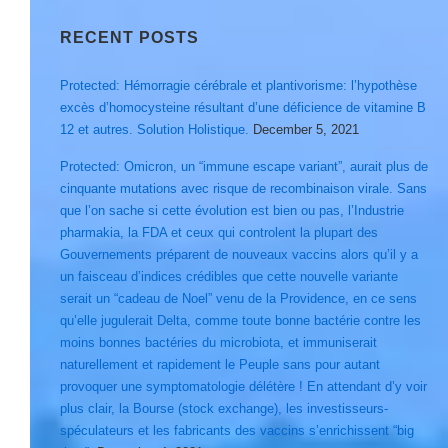
RECENT POSTS
Protected: Hémorragie cérébrale et plantivorisme: l’hypothèse
excès d’homocysteine résultant d’une déficience de vitamine B
12 et autres. Solution Holistique.
December 5, 2021
Protected: Omicron, un “immune escape variant”, aurait plus de
cinquante mutations avec risque de recombinaison virale. Sans
que l’on sache si cette évolution est bien ou pas, l’Industrie
pharmakia, la FDA et ceux qui controlent la plupart des
Gouvernements préparent de nouveaux vaccins alors qu’il y a
un faisceau d’indices crédibles que cette nouvelle variante
serait un “cadeau de Noel” venu de la Providence, en ce sens
qu’elle jugulerait Delta, comme toute bonne bactérie contre les
moins bonnes bactéries du microbiota, et immuniserait
naturellement et rapidement le Peuple sans pour autant
provoquer une symptomatologie délétère ! En attendant d’y voir
plus clair, la Bourse (stock exchange), les investisseurs-
spéculateurs et les fabricants des vaccins s’enrichissent “big