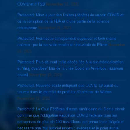
COVID et PTSD
November 21, 2021
Protected: Mise à jour des limites (dégâts) du vaccin COVID et
de la corruption de la FDA et d’une partie de la science
mainstream
November 21, 2021
Protected: Ivermectin cliniquement supérieur et bien moins
onéreux que la nouvelle molécule anti-virale de Pfizer
November
21, 2021
Protected: Plus de cent mille décès liés à la sur-médicalisation
et “drug overdose” lors de la crise Covid en Amérique: nouveau
record
November 19, 2021
Protected: Nouvelle étude indiquant que COVID 19 aurait sa
source dans le marché de produits d’animaux de Wuhan
November 19, 2021
Protected: La Cour Fédérale d’appel américaine du 5ieme circuit
confirme que l’obligation vaccinale COVID fédérale pour les
entreprises de plus de 100 travailleurs est prima facie illégale et
nécessite une “full judicial review”: exégèse et le point sur le