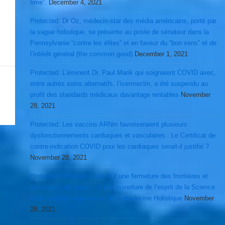
time”.
December 4, 2021
Protected: Dr Oz, médecin-star des média américains, porté par
la vague holistique, se présente au poste de sénateur dans la
Pennsylvanie “contre les élites” et en faveur du “bon sens” et de
l’intérêt général (the common good)
December 1, 2021
Protected: L’éminent Dr. Paul Marik qui soignaient COVID avec,
entre autres soins alternatifs, l’ivermectin, a été suspendu au
profit des standards médicaux davantage rentables
November
28, 2021
Protected: Les vaccins ARNm favoriseraient plusieurs
dysfonctionnements cardiaques et vasculaires : Le Certificat de
contre-indication COVID pour les cardiaques serait-il justifié ?
November 28, 2021
Protected: Omicron justifie t’il une fermeture des frontières et
éventuel confinement ou une ouverture de l’esprit de la Science
et de la pleine légalisation de la médecine Holistique
November
28, 2021