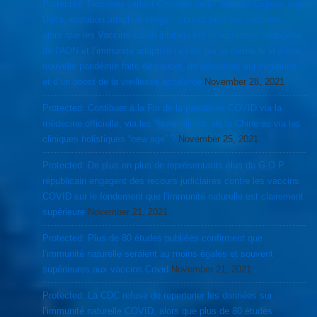
Protected: Nouveau variant Omicron serait plus contagieux que
Delta, mutation adaptive oblige…surtout pour les vaccinés,
alors que les Vaccins Covid inhiberaient la réparation endogène
de l’ADN et l’immunité adaptive faisant par la même le lit d’une
nouvelle pandémie faite de cancer, de désordres auto-immuns
et d’un boost de la vieillesse accélérée
November 28, 2021
Protected: Contibuer à la Fin de la pandémie COVID via la
médecine officielle, via les “fever clinics” de la Chine ou via les
cliniques holistiques “new age” ?
November 25, 2021
Protected: De plus en plus de représentants élus du G.O.P
républicain engagent des recours judiciaires contre les vaccins
COVID sur le fondement que l’immunité naturelle est clairement
supérieure
November 21, 2021
Protected: Plus de 80 études publiées confirment que
l’immunité naturelle seraient au moins égales et souvent
supérieures aux vaccins Covid
November 21, 2021
Protected: La CDC refuse de repertorier les données sur
l’immunité naturelle COVID, alors que plus de 80 études