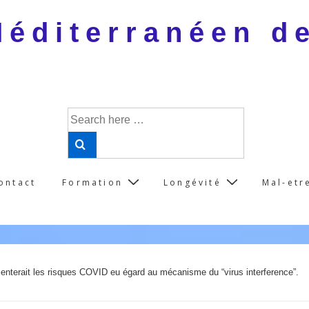
 Méditerranéen d
Search
for:
ontact
Formation
Longévité
Mal-etr
menterait les risques COVID eu égard au mécanisme du “virus interference”.