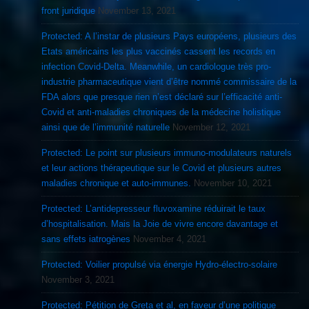
front juridique
November 13, 2021
Protected: A l’instar de plusieurs Pays européens, plusieurs des
Etats américains les plus vaccinés cassent les records en
infection Covid-Delta. Meanwhile, un cardiologue très pro-
industrie pharmaceutique vient d’être nommé commissaire de la
FDA alors que presque rien n’est déclaré sur l’efficacité anti-
Covid et anti-maladies chroniques de la médecine holistique
ainsi que de l’immunité naturelle
November 12, 2021
Protected: Le point sur plusieurs immuno-modulateurs naturels
et leur actions thérapeutique sur le Covid et plusieurs autres
maladies chronique et auto-immunes.
November 10, 2021
Protected: L’antidepresseur fluvoxamine réduirait le taux
d’hospitalisation. Mais la Joie de vivre encore davantage et
sans effets iatrogènes
November 4, 2021
Protected: Voilier propulsé via énergie Hydro-électro-solaire
November 3, 2021
Protected: Pétition de Greta et al, en faveur d’une politique