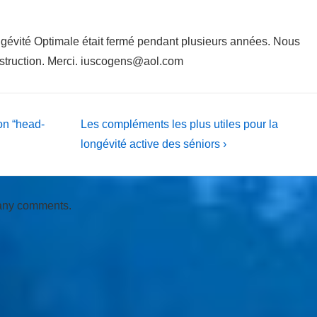
ngévité Optimale était fermé pendant plusieurs années. Nous
nstruction. Merci. iuscogens@aol.com
Next
on “head-
Les compléments les plus utiles pour la
Post
longévité active des séniors ›
is
 any comments.