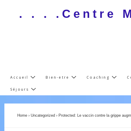
↓
. . . .Centre
Skip
to
Main
Content
Main
Accueil
Bien-etre
Coaching
C
Navigation
Séjours
Home
›
Uncategorized
›
Protected: Le vaccin contre la grippe aug