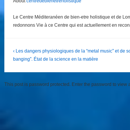
About
centredebienetreholistique
Le Centre Méditeranéen de bien-etre holistique et de Lo
redonnons Vie à ce Centre qui est actuellement en reco
Post
Previous
‹ Les dangers physiologiques de la “metal music” et de s
Post
navigation
banging”. État de la science en la matière
is
This post is password protected. Enter the password to view