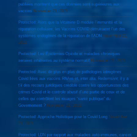
publiées montrent que ces données sont supérieures aux
vaccins
November 21, 2021
Protected: Alors que la Vitamine D module l’immunité et la
réparation cellulaire, les Vaccins COVID détruiraient l’un des
systèmes endogènes de la réparation de l’ADN
November 21,
2021
Protected: Les Épidémies Opiode et maladies chroniques
seraient inhérentes au système normatif
November 21, 2021
Protected: Avec de plus en plus de pathologies iatrogènes
Covid liées aux vaccins RNAm et, inter alia, Redemsivir, il y a
t’il des recours juridiques crédible contre les opportunistes des
crimes Covid et le controle abusif d’une partie de ceux et de
celles qui contrôlent les rouages “santé publique” du
Governement ?
November 21, 2021
Protected: Approche Holistique pour le Covid Long
November
21, 2021
Protected: LDN par rapport aux maladies auto-immunes, cancer,