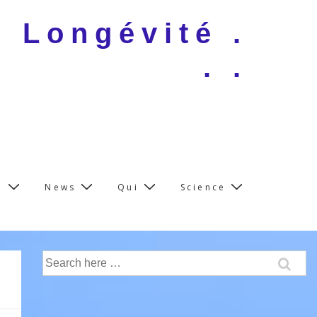
e Longévité .
. .
e
News
Qui
Science
Search
for: