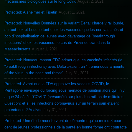
mécanismes biologiques sur le long Covid
August 2, 2021
Protected: Alzheimer et Fisetin
August 1, 2021
Protected: Nouvelles Données sur le variant Delta: charge viral lourde,
surtout nez et bouche tant chez les vaccinés que les non vaccinés et
bcp d’hospitalisation de jeunes avec davantage de “breakthrough
infections” chez les vaccinés: le cas de Provincetown dans le
Massachusetts
August 1, 2021
Protected: Nouveau rapport CDC admet que les vaccinés infectés (ie
“breakthrough infections) avec Delta avaient un ” tremendous amounts
of the virus in the nose and throat”.
July 31, 2021
Protected: Avant que la FDA approuve les vaccins COVID, le
Pentagone envisage du forcing sous menace de punition alors qu’il n’y
a que 24 décès “COVID” (présumés) sur plus d’un million de militaires.
Question: et si les infections coronavirus sur un terrain sain étaient
protectrices ? Analyse
July 31, 2021
Protected: Une étude récente vient de démontrer qu’au moins 3 pour-
cent de jeunes professionnels de la santé en bonne forme ont contracté