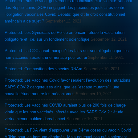
Protected: Plus de vingt gouverneurs républicains et le Comité National
des Républicains (GOP) engagent des procédures judiciaires contre
l’obligation vaccinales Covid: Débats: que dit le droit constitutionnel
américain à ce sujet ?
September 12, 2021
Protected: Les Syndicats de Police américain refuse la vaccination
obligatoire et. ce, sur un fondement scientifique
September 12, 2021
Protected: La CDC aurait manipulé les faits sur son allégation que les
non vaccinés seraient une menace pour autrui
September 11, 2021
Protected: Composition des vaccins RNAm
September 10, 2021
Protected: Les vaccinés Covid favoriseraient l’évolution des mutations
SARS COV 2 dangereuses ainsi que les “escape mutants” : une
nouvelle étude montre les mécanismes
September 10, 2021
Protected: Les vaccinés COVID auraient plus de 200 fois de charge
virale que les non vaccinés infectés avec les SARS CoV 2 : étude
vietnamienne publiée dans Lancet
September 10, 2021
Protected: La FDA vient d’approuver une 3ième doses du vaccin Covid
ARNm pour les immuno-déprimés. Mais pourquoi pas prélalablement