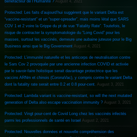
bénéfacteur de l’Humanité ?
August 4, 2021
Protected: Les faits d’aujourd’hui suggèrent que le variant Delta est
“vaccine-resistant” et un “super-spreader”, mais moins létal que SARS
COV 1 et 2 voire la Grippe du pt de vue “Fatality Rate”. Toutefois, le
risque de contracter la symptomatologie du “Long Covid” pour les
masses, surtout les vaccinés, demeure une aubaine juteuse pour le Big
Business ainsi que le Big Government
August 4, 2021
Protected: L’immunité naturelle et les anticorps de neutralisation contre
le Sars Cov 2 provoquée par une ancienne infection COVID et activée
par le savoir-faire holistique serait davantage protectrice que les
vaccins ARNm et chinois (CoronaVac), y compris contre le variant Delta
dont la fatality rate serait entre 0.2 et 0.8 pour-cent.
August 3, 2021
Protected: Lambda variant is vaccine-resistant, so will the next mutated
generation of Delta also escape vaccination immunity ?
August 3, 2021
Protected: Vingt pour-cent de Covid Long chez les vaccinés infectés
parmi les professionnels de santé en Israel
August 2, 2021
Protected: Nouvelles données et nouvelle compréhension des