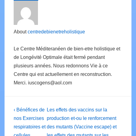
About
centredebienetreholistique
Le Centre Méditeranéen de bien-etre holistique et
de Longévité Optimale était fermé pendant
plusieurs années. Nous redonnons Vie à ce
Centre qui est actuellement en reconstruction.
Merci. iuscogens@aol.com
Post
Previous
Next
‹ Bénéfices de
Les effets des vaccins sur la
Post
Post
navigation
nos Exercises
production et-ou le renforcement
is
is
respiratoires et
des mutants (Vaccine escape) et
cellules
les effets des mutants sur les