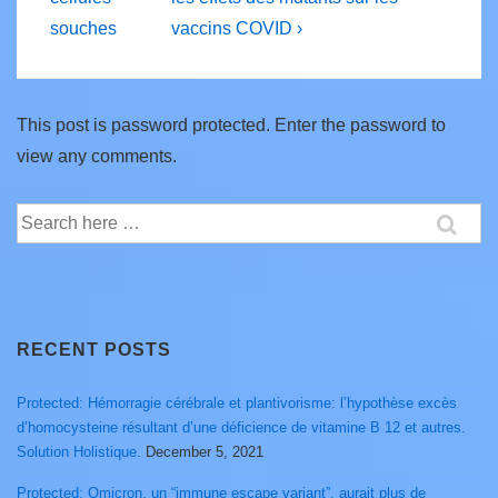
souches
vaccins COVID ›
This post is password protected. Enter the password to
view any comments.
Search
for:
RECENT POSTS
Protected: Hémorragie cérébrale et plantivorisme: l’hypothèse excès
d’homocysteine résultant d’une déficience de vitamine B 12 et autres.
Solution Holistique.
December 5, 2021
Protected: Omicron, un “immune escape variant”, aurait plus de