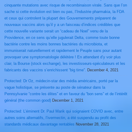
cinquante mutations avec risque de recombinaison virale. Sans que l’on
sache si cette évolution est bien ou pas, l’Industrie pharmakia, la FDA
et ceux qui controlent la plupart des Gouvernements préparent de
nouveaux vaccins alors qu’il y a un faisceau d’indices crédibles que
cette nouvelle variante serait un “cadeau de Noel” venu de la
Providence, en ce sens qu’elle jugulerait Delta, comme toute bonne
bactérie contre les moins bonnes bactéries du microbiota, et
immuniserait naturellement et rapidement le Peuple sans pour autant
provoquer une symptomatologie délétère ! En attendant d’y voir plus
clair, la Bourse (stock exchange), les investisseurs-spéculateurs et les
fabricants des vaccins s’enrichissent “big time”.
December 4, 2021
Protected: Dr Oz, médecin-star des média américains, porté par la
vague holistique, se présente au poste de sénateur dans la
Pennsylvanie “contre les élites” et en faveur du “bon sens” et de l’intérêt
général (the common good)
December 1, 2021
Protected: L’éminent Dr. Paul Marik qui soignaient COVID avec, entre
autres soins alternatifs, l’ivermectin, a été suspendu au profit des
standards médicaux davantage rentables
November 28, 2021