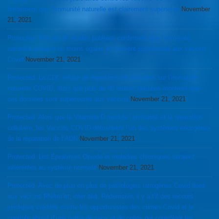
fondement que l’immunité naturelle est clairement supérieure
November
21, 2021
Protected: Plus de 80 études publiées confirment que l’immunité
naturelle seraient au moins égales et souvent supérieures aux vaccins
Covid
November 21, 2021
Protected: La CDC refuse de repertorier les données sur l’immunité
naturelle COVID, alors que plus de 80 études publiées montrent que
ces données sont supérieures aux vaccins
November 21, 2021
Protected: Alors que la Vitamine D module l’immunité et la réparation
cellulaire, les Vaccins COVID détruiraient l’un des systèmes endogènes
de la réparation de l’ADN
November 21, 2021
Protected: Les Épidémies Opiode et maladies chroniques seraient
inhérentes au système normatif
November 21, 2021
Protected: Avec de plus en plus de pathologies iatrogènes Covid liées
aux vaccins RNAm et, inter alia, Redemsivir, il y a t’il des recours
juridiques crédible contre les opportunistes des crimes Covid et le
controle abusif d’une partie de ceux et de celles qui contrôlent les