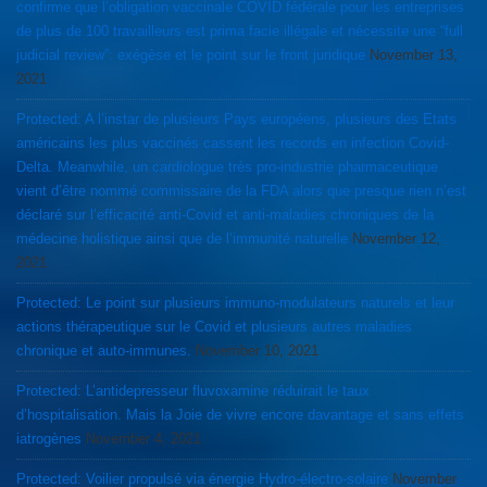
confirme que l’obligation vaccinale COVID fédérale pour les entreprises
de plus de 100 travailleurs est prima facie illégale et nécessite une “full
judicial review”: exégèse et le point sur le front juridique
November 13,
2021
Protected: A l’instar de plusieurs Pays européens, plusieurs des Etats
américains les plus vaccinés cassent les records en infection Covid-
Delta. Meanwhile, un cardiologue très pro-industrie pharmaceutique
vient d’être nommé commissaire de la FDA alors que presque rien n’est
déclaré sur l’efficacité anti-Covid et anti-maladies chroniques de la
médecine holistique ainsi que de l’immunité naturelle
November 12,
2021
Protected: Le point sur plusieurs immuno-modulateurs naturels et leur
actions thérapeutique sur le Covid et plusieurs autres maladies
chronique et auto-immunes.
November 10, 2021
Protected: L’antidepresseur fluvoxamine réduirait le taux
d’hospitalisation. Mais la Joie de vivre encore davantage et sans effets
iatrogènes
November 4, 2021
Protected: Voilier propulsé via énergie Hydro-électro-solaire
November