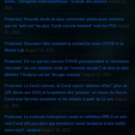
autres, l’iatrogénie médicamenteuse : le poids des preuves
August 12,
2021
Protected: Nouvelle étude de deux universités américaines montrent
que les “anti-vax” les plus “covid vaccine hesitant” sont les PhD
August
12, 2021
Protected: Nouveaux faits montrant la connection entre COVID et la
Wuhan Lab
August 12, 2021
Protected: Est ce que les vaccins COVID provoqueraient la “résistance
vaccinale” via une mutation virale (et “immune escape”) de plus en plus
délétère ? Analyse sur les “escape mutants”
August 12, 2021
Protected: La Covid censure, la Covid vaccin “adverse effets” (plus de
12K décès aux USA) et la question des “preuves” en faveur du Vaccin
Covid pour femmes enceintes et les enfants à partir de 12 ans
August
11, 2021
Protected: La molécule molnupiravir serait un inhibiteur ARN & un anti-
viral Covid efficace alors que remdesivir aurait tendance à etre inutile,
sinon nocif : analyse
August 10, 2021