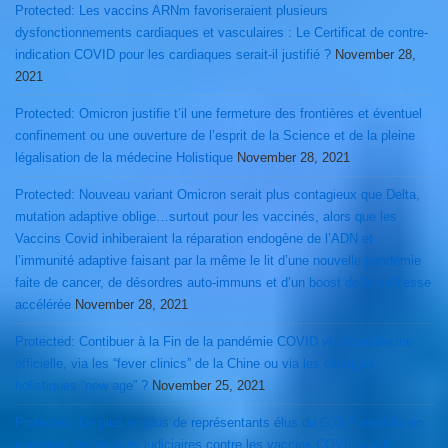
Protected: Les vaccins ARNm favoriseraient plusieurs
dysfonctionnements cardiaques et vasculaires : Le Certificat de contre-
indication COVID pour les cardiaques serait-il justifié ?
November 28,
2021
Protected: Omicron justifie t’il une fermeture des frontières et éventuel
confinement ou une ouverture de l’esprit de la Science et de la pleine
légalisation de la médecine Holistique
November 28, 2021
Protected: Nouveau variant Omicron serait plus contagieux que Delta,
mutation adaptive oblige…surtout pour les vaccinés, alors que les
Vaccins Covid inhiberaient la réparation endogène de l’ADN et
l’immunité adaptive faisant par la même le lit d’une nouvelle pandémie
faite de cancer, de désordres auto-immuns et d’un boost de la vieillesse
accélérée
November 28, 2021
Protected: Contibuer à la Fin de la pandémie COVID via la médecine
officielle, via les “fever clinics” de la Chine ou via les cliniques
holistiques “new age” ?
November 25, 2021
Protected: De plus en plus de représentants élus du G.O.P républicain
engagent des recours judiciaires contre les vaccins COVID sur le