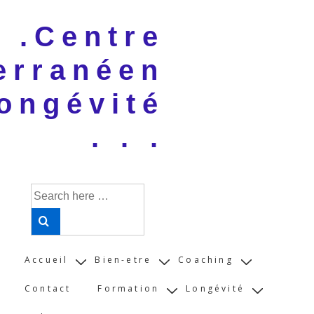
↓
 . .Centre
Skip
to
erranéen
Main
Content
ongévité
. . .
Search
for:
Main
Accueil
Bien-etre
Coaching
Navigation
Contact
Formation
Longévité