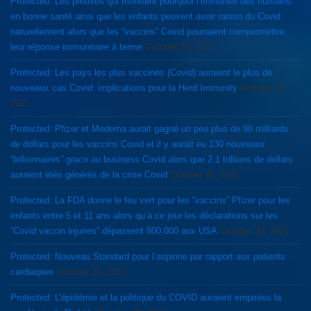
Protected: Les preuves qui montrent pourquoi l’immunité des humains
en bonne santé ainsi que les enfants peuvent avoir raison du Covid
naturellement alors que les “vaccins” Covid pourraient compromettre
leur réponse immunitaire à terme
October 30, 2021
Protected: Les pays les plus vaccinés (Covid) auraient le plus de
nouveaux cas Covid: implications pour la Herd Immunity
October 30,
2021
Protected: Pfizer et Moderna aurait gagné un peu plus de 90 milliards
de dollars pour les vaccins Covid et il y aurait eu 130 nouveaux
“billionnaires” grace au business Covid alors que 2.1 trillions de dollars
auraient étés générés de la crise Covid
October 30, 2021
Protected: La FDA donne le feu vert pour les “vaccins” Pfizer pour les
enfants entre 5 et 11 ans alors qu’à ce jour les déclarations sur les
“Covid vaccin injuries” dépassent 800,000 aux USA
October 30, 2021
Protected: Nouveau Standard pour l’aspirine par rapport aux patients
cardiaques
October 30, 2021
Protected: L’épidémie et la politique du COVID auraient empirées la