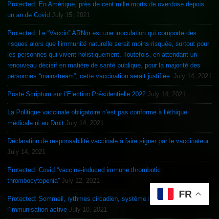
Protected: En Amérique, près de cent mille morts de overdose depuis
un an de Covid
July 15, 2021
Protected: Le “Vaccin” ARNm est une inoculation qui comporte des
risques alors que l’immunité naturelle serait moins risquée, surtout pour
les personnes qui vivent holistiquement. Toutefois, en attendant un
renouveau décisif en matière de santé publique, pour la majorité des
personnes “mainstream”, cette vaccination serait justifiée.
July 14, 2021
Poste Scriptum sur l’Election Présidentielle 2022
July 14, 2021
La Politique vaccinale obligatoire n’est pas conforme à l’éthique
médicale ni au Droit
July 14, 2021
Déclaration de responsabilité vaccinale à faire signer par le vaccinateur
July 14, 2021
Protected: Covid “vaccine-induced immune thrombotic
thrombocytopenia”
July 12, 2021
FR
Protected: Sommeil, rythmes circadien, système immunitaire et
l’immunisation active
July 10, 2021