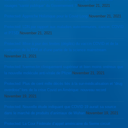
rouages “santé publique” du Governement ?
November 21, 2021
Protected: Approche Holistique pour le Covid Long
November 21, 2021
Protected: LDN par rapport aux maladies auto-immunes, cancer, COVID
et PTSD
November 21, 2021
Protected: Mise à jour des limites (dégâts) du vaccin COVID et de la
corruption de la FDA et d’une partie de la science mainstream
November 21, 2021
Protected: Ivermectin cliniquement supérieur et bien moins onéreux que
la nouvelle molécule anti-virale de Pfizer
November 21, 2021
Protected: Plus de cent mille décès liés à la sur-médicalisation et “drug
overdose” lors de la crise Covid en Amérique: nouveau record
November 19, 2021
Protected: Nouvelle étude indiquant que COVID 19 aurait sa source
dans le marché de produits d’animaux de Wuhan
November 19, 2021
Protected: La Cour Fédérale d’appel américaine du 5ieme circuit