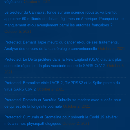
végétalien.
October 6, 2021
Le Secteur du Cannabis, fondé sur une science robuste, va bientôt
approcher 60 milliards de dollars légitimes en Amérique: Pourquoi un tel
manquement et-ou aveuglement parmi les autorités françaises ?
October 5, 2021
Protected: Bernard Tapie meurt: du cancer et-ou de ses traitements.
Analyse des erreurs de la cancérologie conventionnelle
October 5, 2021
Protected: Le Delta prolifère dans la New England (USA) d’autant plus
que cette région est la plus vaccinée contre le SARS CoV-2.
October 3,
2021
Protected: Bromaline cible l’ACE-2, TMPRSS2 et la Spike protein du
virus SARS CoV 2
October 2, 2021
Protected: Romarin et Bactérie Subtelis se marient avec succès pour
ce qui est de la longévité optimale
October 2, 2021
Protected: Curcumin et Bromeline pour prévenir le Covid 19 sévère:
mécanismes physiopathologiques
October 2, 2021