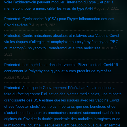
voire l’azithromycin peuvent moduler l’interferon du type 1 et par là
même contribuer à mieux cibler les virus du type ARN
August 8, 2021
Protected: Cyclosporine A (CSA) pour l’hyper-inflammation des cas
Covid sévères ?
August 8, 2021
Protected: Contre-indications absolues et relatives aux Vaccins Covid
via les risques d’allergies et anaphylaxie au polyéthylène glycol (PEG
ou macrogol), polysorbitol, trométamol et autres molécules
August 8,
2021
Protected: Les Ingrédients dans les vaccins Pfizer-biontech Covid 19
contiennent le Polyethylene glycol et autres produits de synthèse
August 8, 2021
Protected: Alors que le Gouvernement Fédéral américain continue a
faire du forcing contre l’utilisation des plantes médicinales, une minorité
grandissante des USA estime que les risques avec les Vaccins Covid
et ses “booster shots” sont plus importants que ses bénéfices et ce
d’autant que des autorités américaines auraient sciemment cachés les
origines du Covid et la double pandémie des maladies iatrogènes et de
la mal-bouffe industriel, lesquelles tuent beaucoup plus que l’ensemble