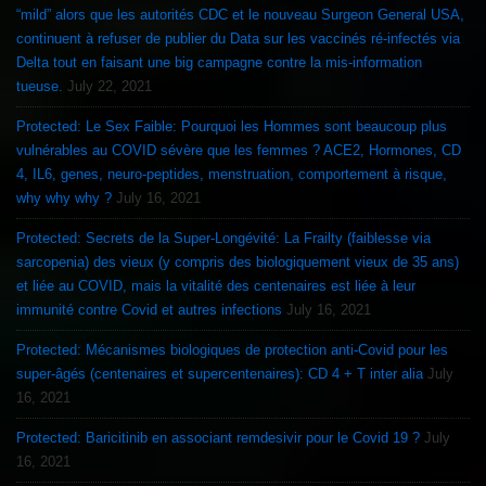
“mild” alors que les autorités CDC et le nouveau Surgeon General USA,
continuent à refuser de publier du Data sur les vaccinés ré-infectés via
Delta tout en faisant une big campagne contre la mis-information
tueuse.
July 22, 2021
Protected: Le Sex Faible: Pourquoi les Hommes sont beaucoup plus
vulnérables au COVID sévère que les femmes ? ACE2, Hormones, CD
4, IL6, genes, neuro-peptides, menstruation, comportement à risque,
why why why ?
July 16, 2021
Protected: Secrets de la Super-Longévité: La Frailty (faiblesse via
sarcopenia) des vieux (y compris des biologiquement vieux de 35 ans)
et liée au COVID, mais la vitalité des centenaires est liée à leur
immunité contre Covid et autres infections
July 16, 2021
Protected: Mécanismes biologiques de protection anti-Covid pour les
super-âgés (centenaires et supercentenaires): CD 4 + T inter alia
July
16, 2021
Protected: Baricitinib en associant remdesivir pour le Covid 19 ?
July
16, 2021