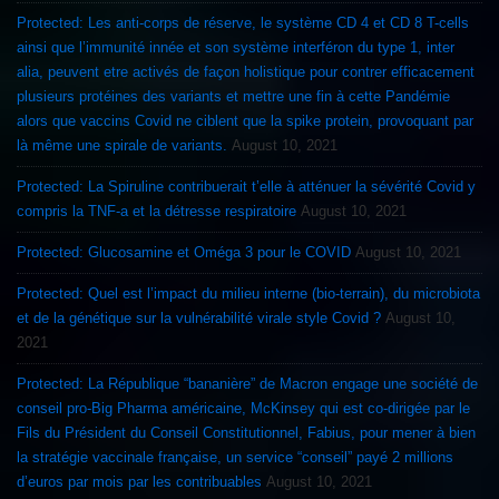
Protected: Les anti-corps de réserve, le système CD 4 et CD 8 T-cells
ainsi que l’immunité innée et son système interféron du type 1, inter
alia, peuvent etre activés de façon holistique pour contrer efficacement
plusieurs protéines des variants et mettre une fin à cette Pandémie
alors que vaccins Covid ne ciblent que la spike protein, provoquant par
là même une spirale de variants.
August 10, 2021
Protected: La Spiruline contribuerait t’elle à atténuer la sévérité Covid y
compris la TNF-a et la détresse respiratoire
August 10, 2021
Protected: Glucosamine et Oméga 3 pour le COVID
August 10, 2021
Protected: Quel est l’impact du milieu interne (bio-terrain), du microbiota
et de la génétique sur la vulnérabilité virale style Covid ?
August 10,
2021
Protected: La République “bananière” de Macron engage une société de
conseil pro-Big Pharma américaine, McKinsey qui est co-dirigée par le
Fils du Président du Conseil Constitutionnel, Fabius, pour mener à bien
la stratégie vaccinale française, un service “conseil” payé 2 millions
d’euros par mois par les contribuables
August 10, 2021