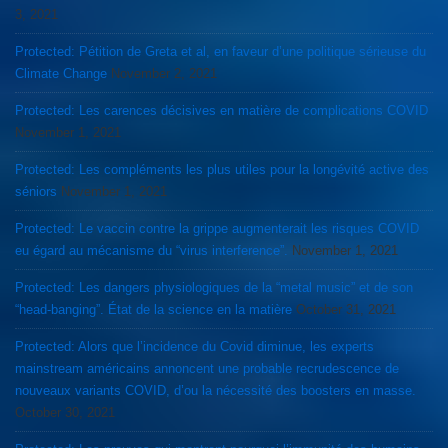
3, 2021
Protected: Pétition de Greta et al, en faveur d’une politique sérieuse du
Climate Change
November 2, 2021
Protected: Les carences décisives en matière de complications COVID
November 1, 2021
Protected: Les compléments les plus utiles pour la longévité active des
séniors
November 1, 2021
Protected: Le vaccin contre la grippe augmenterait les risques COVID
eu égard au mécanisme du “virus interference”.
November 1, 2021
Protected: Les dangers physiologiques de la “metal music” et de son
“head-banging”. État de la science en la matière
October 31, 2021
Protected: Alors que l’incidence du Covid diminue, les experts
mainstream américains annoncent une probable recrudescence de
nouveaux variants COVID, d’ou la nécessité des boosters en masse.
October 30, 2021