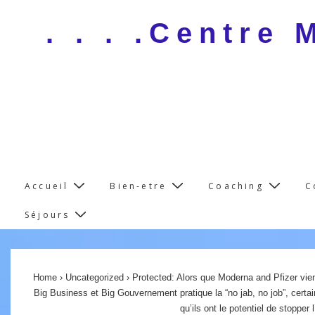
↓
. . . .Centre
Skip
to
Main
Content
Main
Accueil
Bien-etre
Coaching
C
Navigation
Séjours
Home
›
Uncategorized
›
Protected: Alors que Moderna and Pfizer vien
Big Business et Big Gouvernement pratique la “no jab, no job”, certa
qu’ils ont le potentiel de stopper