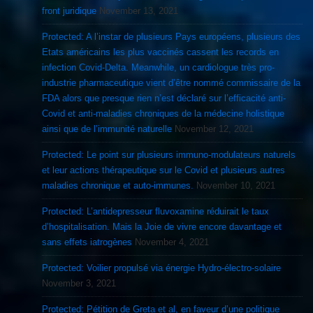
front juridique
November 13, 2021
Protected: A l’instar de plusieurs Pays européens, plusieurs des
Etats américains les plus vaccinés cassent les records en
infection Covid-Delta. Meanwhile, un cardiologue très pro-
industrie pharmaceutique vient d’être nommé commissaire de la
FDA alors que presque rien n’est déclaré sur l’efficacité anti-
Covid et anti-maladies chroniques de la médecine holistique
ainsi que de l’immunité naturelle
November 12, 2021
Protected: Le point sur plusieurs immuno-modulateurs naturels
et leur actions thérapeutique sur le Covid et plusieurs autres
maladies chronique et auto-immunes.
November 10, 2021
Protected: L’antidepresseur fluvoxamine réduirait le taux
d’hospitalisation. Mais la Joie de vivre encore davantage et
sans effets iatrogènes
November 4, 2021
Protected: Voilier propulsé via énergie Hydro-électro-solaire
November 3, 2021
Protected: Pétition de Greta et al, en faveur d’une politique