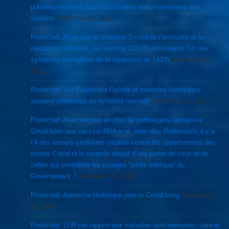
publiées montrent que ces données sont supérieures aux
vaccins
November 21, 2021
Protected: Alors que la Vitamine D module l’immunité et la
réparation cellulaire, les Vaccins COVID détruiraient l’un des
systèmes endogènes de la réparation de l’ADN
November 21,
2021
Protected: Les Épidémies Opiode et maladies chroniques
seraient inhérentes au système normatif
November 21, 2021
Protected: Avec de plus en plus de pathologies iatrogènes
Covid liées aux vaccins RNAm et, inter alia, Redemsivir, il y a
t’il des recours juridiques crédible contre les opportunistes des
crimes Covid et le controle abusif d’une partie de ceux et de
celles qui contrôlent les rouages “santé publique” du
Governement ?
November 21, 2021
Protected: Approche Holistique pour le Covid Long
November
21, 2021
Protected: LDN par rapport aux maladies auto-immunes, cancer,