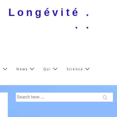
e Longévité .
. .
e
News
Qui
Science
Search
for: