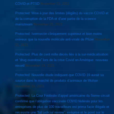
COVID et PTSD
November 21, 2021
Protected: Mise à jour des limites (dégâts) du vaccin COVID et
de la corruption de la FDA et d’une partie de la science
mainstream
November 21, 2021
Protected: Ivermectin cliniquement supérieur et bien moins
onéreux que la nouvelle molécule anti-virale de Pfizer
November
21, 2021
Protected: Plus de cent mille décès liés à la sur-médicalisation
et “drug overdose” lors de la crise Covid en Amérique: nouveau
record
November 19, 2021
Protected: Nouvelle étude indiquant que COVID 19 aurait sa
source dans le marché de produits d’animaux de Wuhan
November 19, 2021
Protected: La Cour Fédérale d’appel américaine du 5ieme circuit
confirme que l’obligation vaccinale COVID fédérale pour les
entreprises de plus de 100 travailleurs est prima facie illégale et
nécessite une “full judicial review”: exégèse et le point sur le