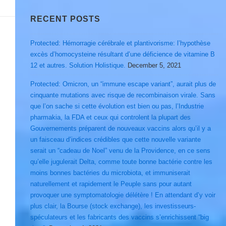
RECENT POSTS
Protected: Hémorragie cérébrale et plantivorisme: l’hypothèse
excès d’homocysteine résultant d’une déficience de vitamine B
12 et autres. Solution Holistique.
December 5, 2021
Protected: Omicron, un “immune escape variant”, aurait plus de
cinquante mutations avec risque de recombinaison virale. Sans
que l’on sache si cette évolution est bien ou pas, l’Industrie
pharmakia, la FDA et ceux qui controlent la plupart des
Gouvernements préparent de nouveaux vaccins alors qu’il y a
un faisceau d’indices crédibles que cette nouvelle variante
serait un “cadeau de Noel” venu de la Providence, en ce sens
qu’elle jugulerait Delta, comme toute bonne bactérie contre les
moins bonnes bactéries du microbiota, et immuniserait
naturellement et rapidement le Peuple sans pour autant
provoquer une symptomatologie délétère ! En attendant d’y voir
plus clair, la Bourse (stock exchange), les investisseurs-
spéculateurs et les fabricants des vaccins s’enrichissent “big