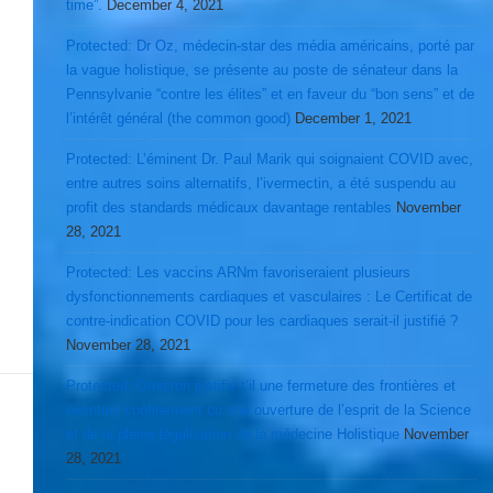
time”.
December 4, 2021
Protected: Dr Oz, médecin-star des média américains, porté par
la vague holistique, se présente au poste de sénateur dans la
Pennsylvanie “contre les élites” et en faveur du “bon sens” et de
l’intérêt général (the common good)
December 1, 2021
Protected: L’éminent Dr. Paul Marik qui soignaient COVID avec,
entre autres soins alternatifs, l’ivermectin, a été suspendu au
profit des standards médicaux davantage rentables
November
28, 2021
Protected: Les vaccins ARNm favoriseraient plusieurs
dysfonctionnements cardiaques et vasculaires : Le Certificat de
contre-indication COVID pour les cardiaques serait-il justifié ?
November 28, 2021
Protected: Omicron justifie t’il une fermeture des frontières et
éventuel confinement ou une ouverture de l’esprit de la Science
et de la pleine légalisation de la médecine Holistique
November
28, 2021