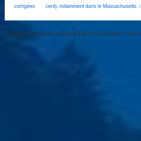
corrigées
cent), notamment dans le Massachusetts. ›
This post is password protected. Enter the password to view