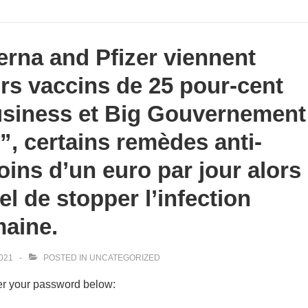
erna and Pfizer viennent
urs vaccins de 25 pour-cent
Business et Big Gouvernement
b”, certains remèdes anti-
oins d’un euro par jour alors
el de stopper l’infection
maine.
021
POSTED IN
UNCATEGORIZED
ter your password below: