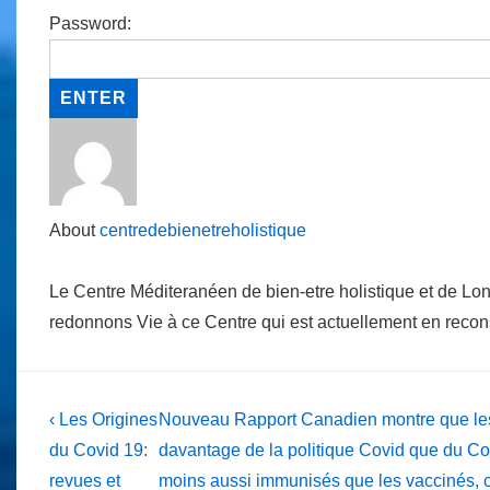
Password:
About
centredebienetreholistique
Le Centre Méditeranéen de bien-etre holistique et de Lo
redonnons Vie à ce Centre qui est actuellement en reco
Post
Previous
Next
‹ Les Origines
Nouveau Rapport Canadien montre que les 
Post
Post
navigation
du Covid 19:
davantage de la politique Covid que du Cov
is
is
revues et
moins aussi immunisés que les vaccinés, ce