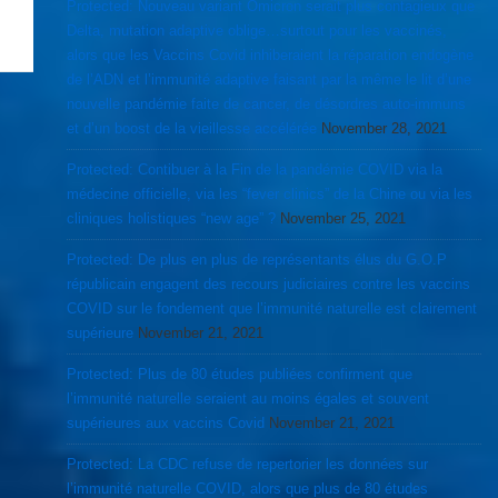
Protected: Nouveau variant Omicron serait plus contagieux que
Delta, mutation adaptive oblige…surtout pour les vaccinés,
alors que les Vaccins Covid inhiberaient la réparation endogène
de l’ADN et l’immunité adaptive faisant par la même le lit d’une
nouvelle pandémie faite de cancer, de désordres auto-immuns
et d’un boost de la vieillesse accélérée
November 28, 2021
Protected: Contibuer à la Fin de la pandémie COVID via la
médecine officielle, via les “fever clinics” de la Chine ou via les
cliniques holistiques “new age” ?
November 25, 2021
Protected: De plus en plus de représentants élus du G.O.P
républicain engagent des recours judiciaires contre les vaccins
COVID sur le fondement que l’immunité naturelle est clairement
supérieure
November 21, 2021
Protected: Plus de 80 études publiées confirment que
l’immunité naturelle seraient au moins égales et souvent
supérieures aux vaccins Covid
November 21, 2021
Protected: La CDC refuse de repertorier les données sur
l’immunité naturelle COVID, alors que plus de 80 études