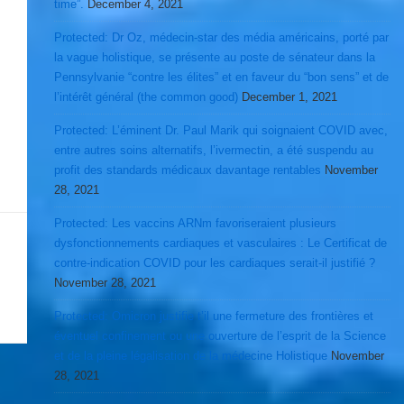
time”.
December 4, 2021
Protected: Dr Oz, médecin-star des média américains, porté par
la vague holistique, se présente au poste de sénateur dans la
Pennsylvanie “contre les élites” et en faveur du “bon sens” et de
l’intérêt général (the common good)
December 1, 2021
Protected: L’éminent Dr. Paul Marik qui soignaient COVID avec,
entre autres soins alternatifs, l’ivermectin, a été suspendu au
profit des standards médicaux davantage rentables
November
28, 2021
Protected: Les vaccins ARNm favoriseraient plusieurs
dysfonctionnements cardiaques et vasculaires : Le Certificat de
contre-indication COVID pour les cardiaques serait-il justifié ?
November 28, 2021
Protected: Omicron justifie t’il une fermeture des frontières et
éventuel confinement ou une ouverture de l’esprit de la Science
et de la pleine légalisation de la médecine Holistique
November
28, 2021