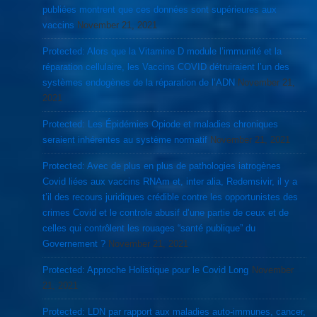
publiées montrent que ces données sont supérieures aux
vaccins
November 21, 2021
Protected: Alors que la Vitamine D module l’immunité et la
réparation cellulaire, les Vaccins COVID détruiraient l’un des
systèmes endogènes de la réparation de l’ADN
November 21,
2021
Protected: Les Épidémies Opiode et maladies chroniques
seraient inhérentes au système normatif
November 21, 2021
Protected: Avec de plus en plus de pathologies iatrogènes
Covid liées aux vaccins RNAm et, inter alia, Redemsivir, il y a
t’il des recours juridiques crédible contre les opportunistes des
crimes Covid et le controle abusif d’une partie de ceux et de
celles qui contrôlent les rouages “santé publique” du
Governement ?
November 21, 2021
Protected: Approche Holistique pour le Covid Long
November
21, 2021
Protected: LDN par rapport aux maladies auto-immunes, cancer,