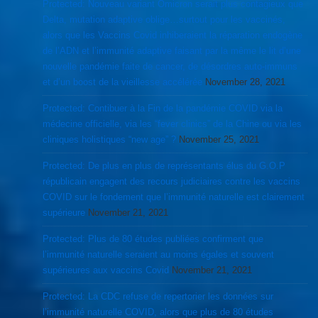
Protected: Nouveau variant Omicron serait plus contagieux que
Delta, mutation adaptive oblige…surtout pour les vaccinés,
alors que les Vaccins Covid inhiberaient la réparation endogène
de l’ADN et l’immunité adaptive faisant par la même le lit d’une
nouvelle pandémie faite de cancer, de désordres auto-immuns
et d’un boost de la vieillesse accélérée
November 28, 2021
Protected: Contibuer à la Fin de la pandémie COVID via la
médecine officielle, via les “fever clinics” de la Chine ou via les
cliniques holistiques “new age” ?
November 25, 2021
Protected: De plus en plus de représentants élus du G.O.P
républicain engagent des recours judiciaires contre les vaccins
COVID sur le fondement que l’immunité naturelle est clairement
supérieure
November 21, 2021
Protected: Plus de 80 études publiées confirment que
l’immunité naturelle seraient au moins égales et souvent
supérieures aux vaccins Covid
November 21, 2021
Protected: La CDC refuse de repertorier les données sur
l’immunité naturelle COVID, alors que plus de 80 études