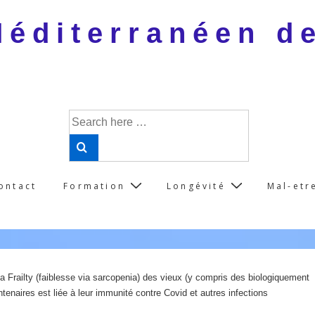
 Méditerranéen d
Search
for:
ontact
Formation
Longévité
Mal-etr
a Frailty (faiblesse via sarcopenia) des vieux (y compris des biologiquement
tenaires est liée à leur immunité contre Covid et autres infections