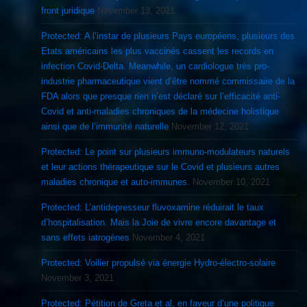
front juridique
November 13, 2021
Protected: A l’instar de plusieurs Pays européens, plusieurs des
Etats américains les plus vaccinés cassent les records en
infection Covid-Delta. Meanwhile, un cardiologue très pro-
industrie pharmaceutique vient d’être nommé commissaire de la
FDA alors que presque rien n’est déclaré sur l’efficacité anti-
Covid et anti-maladies chroniques de la médecine holistique
ainsi que de l’immunité naturelle
November 12, 2021
Protected: Le point sur plusieurs immuno-modulateurs naturels
et leur actions thérapeutique sur le Covid et plusieurs autres
maladies chronique et auto-immunes.
November 10, 2021
Protected: L’antidepresseur fluvoxamine réduirait le taux
d’hospitalisation. Mais la Joie de vivre encore davantage et
sans effets iatrogènes
November 4, 2021
Protected: Voilier propulsé via énergie Hydro-électro-solaire
November 3, 2021
Protected: Pétition de Greta et al, en faveur d’une politique