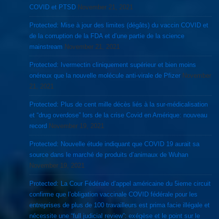
COVID et PTSD
November 21, 2021
Protected: Mise à jour des limites (dégâts) du vaccin COVID et
de la corruption de la FDA et d’une partie de la science
mainstream
November 21, 2021
Protected: Ivermectin cliniquement supérieur et bien moins
onéreux que la nouvelle molécule anti-virale de Pfizer
November
21, 2021
Protected: Plus de cent mille décès liés à la sur-médicalisation
et “drug overdose” lors de la crise Covid en Amérique: nouveau
record
November 19, 2021
Protected: Nouvelle étude indiquant que COVID 19 aurait sa
source dans le marché de produits d’animaux de Wuhan
November 19, 2021
Protected: La Cour Fédérale d’appel américaine du 5ieme circuit
confirme que l’obligation vaccinale COVID fédérale pour les
entreprises de plus de 100 travailleurs est prima facie illégale et
nécessite une “full judicial review”: exégèse et le point sur le