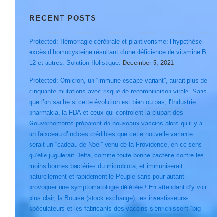
RECENT POSTS
Protected: Hémorragie cérébrale et plantivorisme: l’hypothèse
excès d’homocysteine résultant d’une déficience de vitamine B
12 et autres. Solution Holistique.
December 5, 2021
Protected: Omicron, un “immune escape variant”, aurait plus de
cinquante mutations avec risque de recombinaison virale. Sans
que l’on sache si cette évolution est bien ou pas, l’Industrie
pharmakia, la FDA et ceux qui controlent la plupart des
Gouvernements préparent de nouveaux vaccins alors qu’il y a
un faisceau d’indices crédibles que cette nouvelle variante
serait un “cadeau de Noel” venu de la Providence, en ce sens
qu’elle jugulerait Delta, comme toute bonne bactérie contre les
moins bonnes bactéries du microbiota, et immuniserait
naturellement et rapidement le Peuple sans pour autant
provoquer une symptomatologie délétère ! En attendant d’y voir
plus clair, la Bourse (stock exchange), les investisseurs-
spéculateurs et les fabricants des vaccins s’enrichissent “big