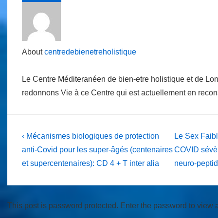
About
centredebienetreholistique
Le Centre Méditeranéen de bien-etre holistique et de Lo
redonnons Vie à ce Centre qui est actuellement en reco
Post
Previous
Next
‹ Mécanismes biologiques de protection
Le Sex Faib
Post
Post
navigation
anti-Covid pour les super-âgés (centenaires
COVID sévèr
is
is
et supercentenaires): CD 4 + T inter alia
neuro-peptid
This post is password protected. Enter the password to view