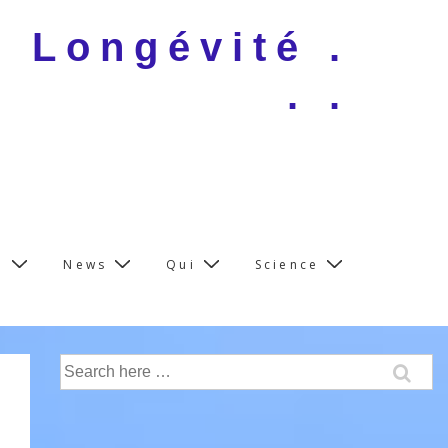
e Longévité .
. .
e
News
Qui
Science
Search
for: