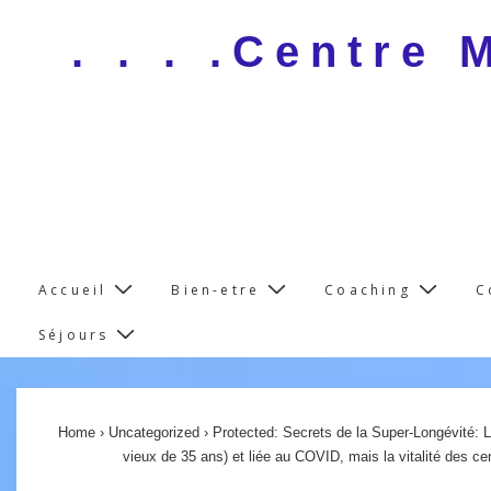
↓
. . . .Centre
Skip
to
Main
Content
Main
Accueil
Bien-etre
Coaching
C
Navigation
Séjours
Home
›
Uncategorized
›
Protected: Secrets de la Super-Longévité: L
vieux de 35 ans) et liée au COVID, mais la vitalité des cen