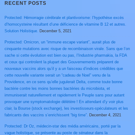
RECENT POSTS
Protected: Hémorragie cérébrale et plantivorisme: l’hypothèse excès
d’homocysteine résultant d’une déficience de vitamine B 12 et autres.
Solution Holistique.
December 5, 2021
Protected: Omicron, un “immune escape variant”, aurait plus de
cinquante mutations avec risque de recombinaison virale. Sans que l’on
sache si cette évolution est bien ou pas, l’Industrie pharmakia, la FDA
et ceux qui controlent la plupart des Gouvernements préparent de
nouveaux vaccins alors qu’il y a un faisceau d’indices crédibles que
cette nouvelle variante serait un “cadeau de Noel” venu de la
Providence, en ce sens qu’elle jugulerait Delta, comme toute bonne
bactérie contre les moins bonnes bactéries du microbiota, et
immuniserait naturellement et rapidement le Peuple sans pour autant
provoquer une symptomatologie délétère ! En attendant d’y voir plus
clair, la Bourse (stock exchange), les investisseurs-spéculateurs et les
fabricants des vaccins s’enrichissent “big time”.
December 4, 2021
Protected: Dr Oz, médecin-star des média américains, porté par la
vague holistique, se présente au poste de sénateur dans la