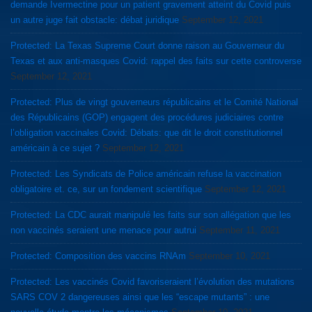
demande Ivermectine pour un patient gravement atteint du Covid puis
un autre juge fait obstacle: débat juridique
September 12, 2021
Protected: La Texas Supreme Court donne raison au Gouverneur du
Texas et aux anti-masques Covid: rappel des faits sur cette controverse
September 12, 2021
Protected: Plus de vingt gouverneurs républicains et le Comité National
des Républicains (GOP) engagent des procédures judiciaires contre
l’obligation vaccinales Covid: Débats: que dit le droit constitutionnel
américain à ce sujet ?
September 12, 2021
Protected: Les Syndicats de Police américain refuse la vaccination
obligatoire et. ce, sur un fondement scientifique
September 12, 2021
Protected: La CDC aurait manipulé les faits sur son allégation que les
non vaccinés seraient une menace pour autrui
September 11, 2021
Protected: Composition des vaccins RNAm
September 10, 2021
Protected: Les vaccinés Covid favoriseraient l’évolution des mutations
SARS COV 2 dangereuses ainsi que les “escape mutants” : une