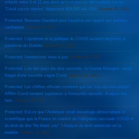
enfants entre 5 et 11 ans alors qu’à ce jour les déclarations sur les
“Covid vaccin injuries” dépassent 800,000 aux USA
October 30, 2021
Protected: Nouveau Standard pour l’aspirine par rapport aux patients
cardiaques
October 30, 2021
Protected: L’épidémie et la politique du COVID auraient empirées la
pandémie du Diabète
October 27, 2021
Protected: Ivermectine: mise à jour
October 26, 2021
Protected: L’un des pays les plus vaccinés, la Grande Bretagne, serait
frappé d’une nouvelle vague Covid
October 21, 2021
Protected: Les chiffres officiels montrent que les “vaccins-inoculation”
ARNm Covid seraient supérieurs à l’immunité naturelle. Analyse des
faits.
October 18, 2021
Protected: Est-ce que l’Amérique serait davantage démocratique et
scientifique que la France en matière de l’obligation vaccinale COVID et
du droit de dire “No thank you” ? Analyse du droit américain en la
matière
October 17, 2021