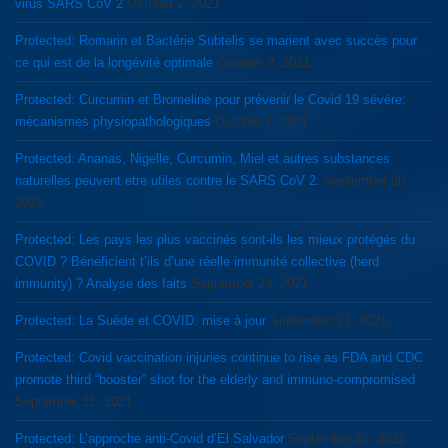
virus SARS CoV 2
October 2, 2021
Protected: Romarin et Bactérie Subtelis se marient avec succès pour
ce qui est de la longévité optimale
October 2, 2021
Protected: Curcumin et Bromeline pour prévenir le Covid 19 sévère:
mécanismes physiopathologiques
October 2, 2021
Protected: Ananas, Nigelle, Curcumin, Miel et autres substances
naturelles peuvent etre utiles contre le SARS CoV 2.
September 26,
2021
Protected: Les pays les plus vaccinés sont-ils les mieux protégés du
COVID ? Bénéficient t’ils d’une réelle immunité collective (herd
immunity) ? Analyse des faits
September 24, 2021
Protected: La Suède et COVID: mise à jour
September 21, 2021
Protected: Covid vaccination injuries continue to rise as FDA and CDC
promote third “booster” shot for the elderly and immuno-compromised
September 21, 2021
Protected: L’approche anti-Covid d’El Salvador
September 20, 2021