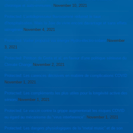
chronique et auto-immunes.
November 10, 2021
Protected: L’antidepresseur fluvoxamine réduirait le taux
d’hospitalisation. Mais la Joie de vivre encore davantage et sans effets
iatrogènes
November 4, 2021
Protected: Voilier propulsé via énergie Hydro-électro-solaire
November
3, 2021
Protected: Pétition de Greta et al, en faveur d’une politique sérieuse du
Climate Change
November 2, 2021
Protected: Les carences décisives en matière de complications COVID
November 1, 2021
Protected: Les compléments les plus utiles pour la longévité active des
séniors
November 1, 2021
Protected: Le vaccin contre la grippe augmenterait les risques COVID
eu égard au mécanisme du “virus interference”.
November 1, 2021
Protected: Les dangers physiologiques de la “metal music” et de son