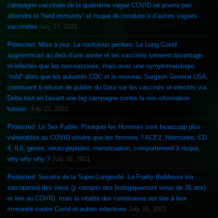
campagne vaccinale de la quatrième vague COVID ne pourra pas
atteindre la “herd immunity” et risque de conduire à d’autres vagues
vaccinales
July 27, 2021
Protected: Mise à jour: La confusion perdure: Le Long Covid
augmenterait au delà d’une année et les vaccinés seraient davantage
ré-infectés que les non-vaccinés, mais avec une symptomatologie
“mild” alors que les autorités CDC et le nouveau Surgeon General USA,
continuent à refuser de publier du Data sur les vaccinés ré-infectés via
Delta tout en faisant une big campagne contre la mis-information
tueuse.
July 22, 2021
Protected: Le Sex Faible: Pourquoi les Hommes sont beaucoup plus
vulnérables au COVID sévère que les femmes ? ACE2, Hormones, CD
4, IL6, genes, neuro-peptides, menstruation, comportement à risque,
why why why ?
July 16, 2021
Protected: Secrets de la Super-Longévité: La Frailty (faiblesse via
sarcopenia) des vieux (y compris des biologiquement vieux de 35 ans)
et liée au COVID, mais la vitalité des centenaires est liée à leur
immunité contre Covid et autres infections
July 16, 2021