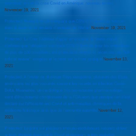
overdose” lors de la crise Covid en Amérique: nouveau record
November 19, 2021
Protected: Nouvelle étude indiquant que COVID 19 aurait sa source
dans le marché de produits d’animaux de Wuhan
November 19, 2021
Protected: La Cour Fédérale d’appel américaine du 5ieme circuit
confirme que l’obligation vaccinale COVID fédérale pour les entreprises
de plus de 100 travailleurs est prima facie illégale et nécessite une “full
judicial review”: exégèse et le point sur le front juridique
November 13,
2021
Protected: A l’instar de plusieurs Pays européens, plusieurs des Etats
américains les plus vaccinés cassent les records en infection Covid-
Delta. Meanwhile, un cardiologue très pro-industrie pharmaceutique
vient d’être nommé commissaire de la FDA alors que presque rien n’est
déclaré sur l’efficacité anti-Covid et anti-maladies chroniques de la
médecine holistique ainsi que de l’immunité naturelle
November 12,
2021
Protected: Le point sur plusieurs immuno-modulateurs naturels et leur
actions thérapeutique sur le Covid et plusieurs autres maladies