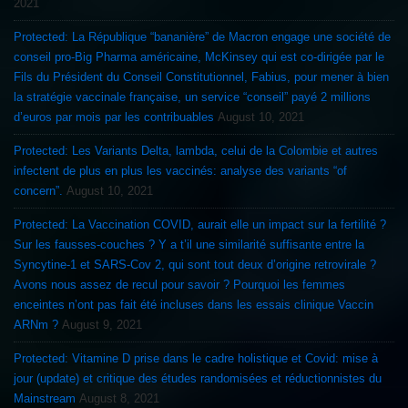
2021
Protected: La République “bananière” de Macron engage une société de
conseil pro-Big Pharma américaine, McKinsey qui est co-dirigée par le
Fils du Président du Conseil Constitutionnel, Fabius, pour mener à bien
la stratégie vaccinale française, un service “conseil” payé 2 millions
d’euros par mois par les contribuables
August 10, 2021
Protected: Les Variants Delta, lambda, celui de la Colombie et autres
infectent de plus en plus les vaccinés: analyse des variants “of
concern”.
August 10, 2021
Protected: La Vaccination COVID, aurait elle un impact sur la fertilité ?
Sur les fausses-couches ? Y a t’il une similarité suffisante entre la
Syncytine-1 et SARS-Cov 2, qui sont tout deux d’origine retrovirale ?
Avons nous assez de recul pour savoir ? Pourquoi les femmes
enceintes n’ont pas fait été incluses dans les essais clinique Vaccin
ARNm ?
August 9, 2021
Protected: Vitamine D prise dans le cadre holistique et Covid: mise à
jour (update) et critique des études randomisées et réductionnistes du
Mainstream
August 8, 2021