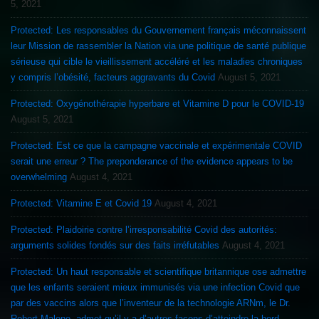
5, 2021
Protected: Les responsables du Gouvernement français méconnaissent
leur Mission de rassembler la Nation via une politique de santé publique
sérieuse qui cible le vieillissement accéléré et les maladies chroniques
y compris l’obésité, facteurs aggravants du Covid
August 5, 2021
Protected: Oxygénothérapie hyperbare et Vitamine D pour le COVID-19
August 5, 2021
Protected: Est ce que la campagne vaccinale et expérimentale COVID
serait une erreur ? The preponderance of the evidence appears to be
overwhelming
August 4, 2021
Protected: Vitamine E et Covid 19
August 4, 2021
Protected: Plaidoirie contre l’irresponsabilité Covid des autorités:
arguments solides fondés sur des faits irréfutables
August 4, 2021
Protected: Un haut responsable et scientifique britannique ose admettre
que les enfants seraient mieux immunisés via une infection Covid que
par des vaccins alors que l’inventeur de la technologie ARNm, le Dr.
Robert Malone, admet qu’il y a d’autres façons d’atteindre la herd