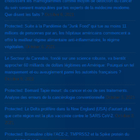
choisissent les mamogrammes comme moyen de détection du cancer
du sein seraient manipulées par les experts de la médecine moderne.
Que disent les faits ?
October 6, 2021
Protected: Suite à la Pandémie du “Junk Food” qui tue au moins 11
millions de personnes par an, les hôpitaux américains commencent a
offrir le meilleur régime alimentaire anti-inflammatoire, le régime
végétalien.
October 6, 2021
Le Secteur du Cannabis, fondé sur une science robuste, va bientôt
approcher 60 milliards de dollars légitimes en Amérique: Pourquoi un tel
manquement et-ou aveuglement parmi les autorités françaises ?
October 5, 2021
Protected: Bernard Tapie meurt: du cancer et-ou de ses traitements.
Analyse des erreurs de la cancérologie conventionnelle
October 5, 2021
Protected: Le Delta prolifère dans la New England (USA) d’autant plus
que cette région est la plus vaccinée contre le SARS CoV-2.
October 3,
2021
Protected: Bromaline cible l’ACE-2, TMPRSS2 et la Spike protein du