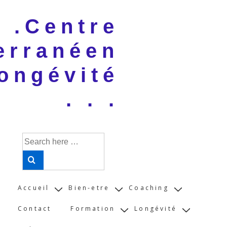
↓
 . .Centre
Skip
to
erranéen
Main
Content
ongévité
. . .
Search
for:
Main
Accueil
Bien-etre
Coaching
Navigation
Contact
Formation
Longévité