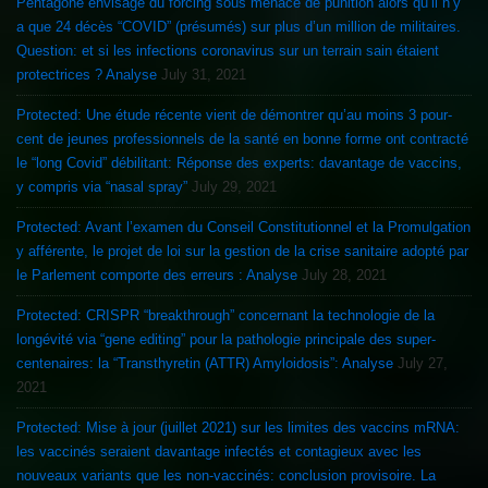
Pentagone envisage du forcing sous menace de punition alors qu’il n’y
a que 24 décès “COVID” (présumés) sur plus d’un million de militaires.
Question: et si les infections coronavirus sur un terrain sain étaient
protectrices ? Analyse
July 31, 2021
Protected: Une étude récente vient de démontrer qu’au moins 3 pour-
cent de jeunes professionnels de la santé en bonne forme ont contracté
le “long Covid” débilitant: Réponse des experts: davantage de vaccins,
y compris via “nasal spray”
July 29, 2021
Protected: Avant l’examen du Conseil Constitutionnel et la Promulgation
y afférente, le projet de loi sur la gestion de la crise sanitaire adopté par
le Parlement comporte des erreurs : Analyse
July 28, 2021
Protected: CRISPR “breakthrough” concernant la technologie de la
longévité via “gene editing” pour la pathologie principale des super-
centenaires: la “Transthyretin (ATTR) Amyloidosis”: Analyse
July 27,
2021
Protected: Mise à jour (juillet 2021) sur les limites des vaccins mRNA:
les vaccinés seraient davantage infectés et contagieux avec les
nouveaux variants que les non-vaccinés: conclusion provisoire. La