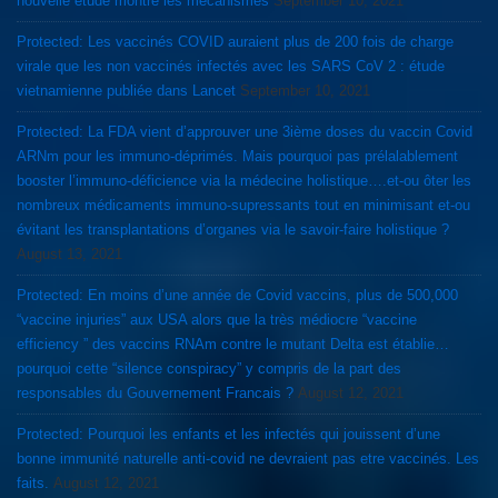
nouvelle étude montre les mécanismes
September 10, 2021
Protected: Les vaccinés COVID auraient plus de 200 fois de charge
virale que les non vaccinés infectés avec les SARS CoV 2 : étude
vietnamienne publiée dans Lancet
September 10, 2021
Protected: La FDA vient d’approuver une 3ième doses du vaccin Covid
ARNm pour les immuno-déprimés. Mais pourquoi pas prélalablement
booster l’immuno-déficience via la médecine holistique….et-ou ôter les
nombreux médicaments immuno-supressants tout en minimisant et-ou
évitant les transplantations d’organes via le savoir-faire holistique ?
August 13, 2021
Protected: En moins d’une année de Covid vaccins, plus de 500,000
“vaccine injuries” aux USA alors que la très médiocre “vaccine
efficiency ” des vaccins RNAm contre le mutant Delta est établie…
pourquoi cette “silence conspiracy” y compris de la part des
responsables du Gouvernement Francais ?
August 12, 2021
Protected: Pourquoi les enfants et les infectés qui jouissent d’une
bonne immunité naturelle anti-covid ne devraient pas etre vaccinés. Les
faits.
August 12, 2021