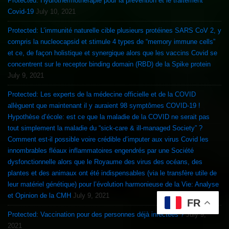
Protected: Hydrothermothérapie pour la prévention et le traitement
Covid-19
July 10, 2021
Protected: L’immunité naturelle cible plusieurs protéines SARS CoV 2, y
compris la nucleocapsid et stimule 4 types de “memory immune cells”
et ce, de façon holistique et synergique alors que les vaccins Covid se
concentrent sur le receptor binding domain (RBD) de la Spike protein
July 9, 2021
Protected: Les experts de la médecine officielle et de la COVID
allèguent que maintenant il y auraient 98 symptômes COVID-19 !
Hypothèse d’école: est ce que la maladie de la COVID ne serait pas
tout simplement la maladie du “sick-care & ill-managed Society” ?
Comment est-il possible voire crédible d’imputer aux virus Covid les
innombrables fléaux inflammatoires engendrés par une Société
dysfonctionnelle alors que le Royaume des virus des océans, des
plantes et des animaux ont été indispensables (via le transfère utile de
leur matériel génétique) pour l’évolution harmonieuse de la Vie: Analyse
et Opinion de la CMH
July 9, 2021
FR
Protected: Vaccination pour des personnes déjà infectées ?
July 9,
2021