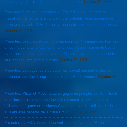
“head-banging”. État de la science en la matière
October 31, 2021
Protected: Alors que l’incidence du Covid diminue, les experts
mainstream américains annoncent une probable recrudescence de
nouveaux variants COVID, d’ou la nécessité des boosters en masse.
October 30, 2021
Protected: Les preuves qui montrent pourquoi l’immunité des humains
en bonne santé ainsi que les enfants peuvent avoir raison du Covid
naturellement alors que les “vaccins” Covid pourraient compromettre
leur réponse immunitaire à terme
October 30, 2021
Protected: Les pays les plus vaccinés (Covid) auraient le plus de
nouveaux cas Covid: implications pour la Herd Immunity
October 30,
2021
Protected: Pfizer et Moderna aurait gagné un peu plus de 90 milliards
de dollars pour les vaccins Covid et il y aurait eu 130 nouveaux
“billionnaires” grace au business Covid alors que 2.1 trillions de dollars
auraient étés générés de la crise Covid
October 30, 2021
Protected: La FDA donne le feu vert pour les “vaccins” Pfizer pour les