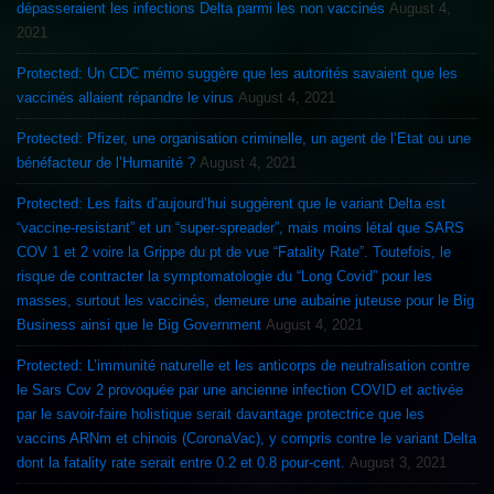
dépasseraient les infections Delta parmi les non vaccinés
August 4,
2021
Protected: Un CDC mémo suggère que les autorités savaient que les
vaccinés allaient répandre le virus
August 4, 2021
Protected: Pfizer, une organisation criminelle, un agent de l’Etat ou une
bénéfacteur de l’Humanité ?
August 4, 2021
Protected: Les faits d’aujourd’hui suggèrent que le variant Delta est
“vaccine-resistant” et un “super-spreader”, mais moins létal que SARS
COV 1 et 2 voire la Grippe du pt de vue “Fatality Rate”. Toutefois, le
risque de contracter la symptomatologie du “Long Covid” pour les
masses, surtout les vaccinés, demeure une aubaine juteuse pour le Big
Business ainsi que le Big Government
August 4, 2021
Protected: L’immunité naturelle et les anticorps de neutralisation contre
le Sars Cov 2 provoquée par une ancienne infection COVID et activée
par le savoir-faire holistique serait davantage protectrice que les
vaccins ARNm et chinois (CoronaVac), y compris contre le variant Delta
dont la fatality rate serait entre 0.2 et 0.8 pour-cent.
August 3, 2021