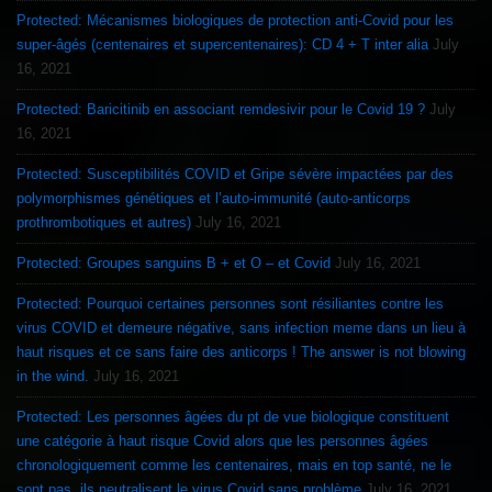
Protected: Mécanismes biologiques de protection anti-Covid pour les
super-âgés (centenaires et supercentenaires): CD 4 + T inter alia
July
16, 2021
Protected: Baricitinib en associant remdesivir pour le Covid 19 ?
July
16, 2021
Protected: Susceptibilités COVID et Gripe sévère impactées par des
polymorphismes génétiques et l’auto-immunité (auto-anticorps
prothrombotiques et autres)
July 16, 2021
Protected: Groupes sanguins B + et O – et Covid
July 16, 2021
Protected: Pourquoi certaines personnes sont résiliantes contre les
virus COVID et demeure négative, sans infection meme dans un lieu à
haut risques et ce sans faire des anticorps ! The answer is not blowing
in the wind.
July 16, 2021
Protected: Les personnes âgées du pt de vue biologique constituent
une catégorie à haut risque Covid alors que les personnes âgées
chronologiquement comme les centenaires, mais en top santé, ne le
sont pas, ils neutralisent le virus Covid sans problème
July 16, 2021