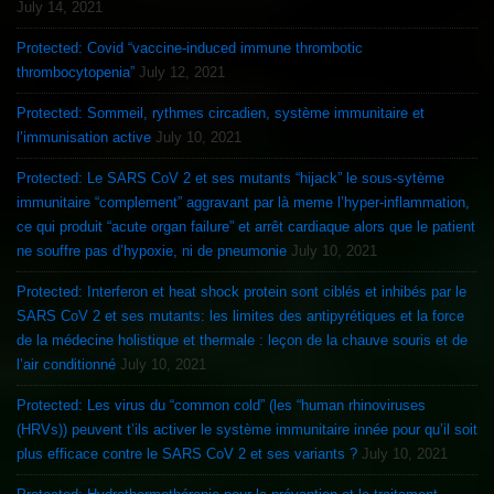
July 14, 2021
Protected: Covid “vaccine-induced immune thrombotic
thrombocytopenia”
July 12, 2021
Protected: Sommeil, rythmes circadien, système immunitaire et
l’immunisation active
July 10, 2021
Protected: Le SARS CoV 2 et ses mutants “hijack” le sous-sytème
immunitaire “complement” aggravant par là meme l’hyper-inflammation,
ce qui produit “acute organ failure” et arrêt cardiaque alors que le patient
ne souffre pas d’hypoxie, ni de pneumonie
July 10, 2021
Protected: Interferon et heat shock protein sont ciblés et inhibés par le
SARS CoV 2 et ses mutants: les limites des antipyrétiques et la force
de la médecine holistique et thermale : leçon de la chauve souris et de
l’air conditionné
July 10, 2021
Protected: Les virus du “common cold” (les “human rhinoviruses
(HRVs)) peuvent t’ils activer le système immunitaire innée pour qu’il soit
plus efficace contre le SARS CoV 2 et ses variants ?
July 10, 2021