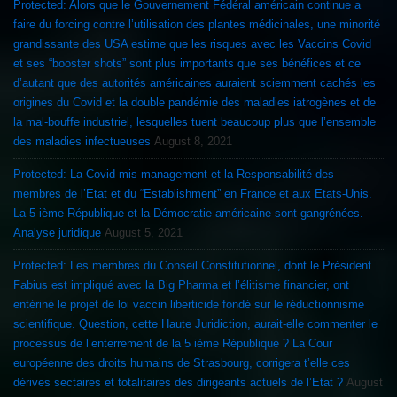
Protected: Alors que le Gouvernement Fédéral américain continue a
faire du forcing contre l’utilisation des plantes médicinales, une minorité
grandissante des USA estime que les risques avec les Vaccins Covid
et ses “booster shots” sont plus importants que ses bénéfices et ce
d’autant que des autorités américaines auraient sciemment cachés les
origines du Covid et la double pandémie des maladies iatrogènes et de
la mal-bouffe industriel, lesquelles tuent beaucoup plus que l’ensemble
des maladies infectueuses
August 8, 2021
Protected: La Covid mis-management et la Responsabilité des
membres de l’Etat et du “Establishment” en France et aux Etats-Unis.
La 5 ième République et la Démocratie américaine sont gangrénées.
Analyse juridique
August 5, 2021
Protected: Les membres du Conseil Constitutionnel, dont le Président
Fabius est impliqué avec la Big Pharma et l’élitisme financier, ont
entériné le projet de loi vaccin liberticide fondé sur le réductionnisme
scientifique. Question, cette Haute Juridiction, aurait-elle commenter le
processus de l’enterrement de la 5 ième République ? La Cour
européenne des droits humains de Strasbourg, corrigera t’elle ces
dérives sectaires et totalitaires des dirigeants actuels de l’Etat ?
August