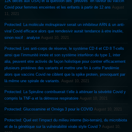
12K décès aux USA) et la question des “preuves” en faveur du Vaccin
Covid pour femmes enceintes et les enfants à partir de 12 ans
August
11, 2021
Protected: La molécule molnupiravir serait un inhibiteur ARN & un anti-
viral Covid efficace alors que remdesivir aurait tendance à etre inutile,
sinon nocif : analyse
August 10, 2021
Protected: Les anti-corps de réserve, le système CD 4 et CD 8 T-cells
ainsi que l’immunité innée et son système interféron du type 1, inter
alia, peuvent etre activés de façon holistique pour contrer efficacement
plusieurs protéines des variants et mettre une fin à cette Pandémie
alors que vaccins Covid ne ciblent que la spike protein, provoquant par
là même une spirale de variants.
August 10, 2021
Protected: La Spiruline contribuerait t’elle à atténuer la sévérité Covid y
compris la TNF-a et la détresse respiratoire
August 10, 2021
Protected: Glucosamine et Oméga 3 pour le COVID
August 10, 2021
Protected: Quel est l’impact du milieu interne (bio-terrain), du microbiota
et de la génétique sur la vulnérabilité virale style Covid ?
August 10,