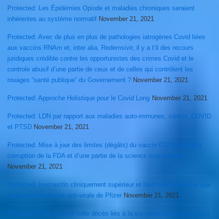
Protected: Les Épidémies Opiode et maladies chroniques seraient
inhérentes au système normatif
November 21, 2021
Protected: Avec de plus en plus de pathologies iatrogènes Covid liées
aux vaccins RNAm et, inter alia, Redemsivir, il y a t’il des recours
juridiques crédible contre les opportunistes des crimes Covid et le
controle abusif d’une partie de ceux et de celles qui contrôlent les
rouages “santé publique” du Governement ?
November 21, 2021
Protected: Approche Holistique pour le Covid Long
November 21, 2021
Protected: LDN par rapport aux maladies auto-immunes, cancer, COVID
et PTSD
November 21, 2021
Protected: Mise à jour des limites (dégâts) du vaccin COVID et de la
corruption de la FDA et d’une partie de la science mainstream
November 21, 2021
Protected: Ivermectin cliniquement supérieur et bien moins onéreux que
la nouvelle molécule anti-virale de Pfizer
November 21, 2021
Protected: Plus de cent mille décès liés à la sur-médicalisation et “drug