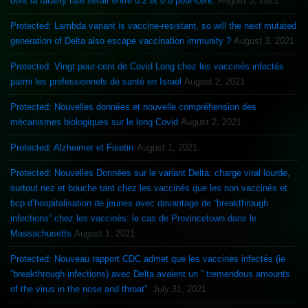
dont la fatality rate serait entre 0.2 et 0.8 pour-cent.
August 3, 2021
Protected: Lambda variant is vaccine-resistant, so will the next mutated
generation of Delta also escape vaccination immunity ?
August 3, 2021
Protected: Vingt pour-cent de Covid Long chez les vaccinés infectés
parmi les professionnels de santé en Israel
August 2, 2021
Protected: Nouvelles données et nouvelle compréhension des
mécanismes biologiques sur le long Covid
August 2, 2021
Protected: Alzheimer et Fisetin
August 1, 2021
Protected: Nouvelles Données sur le variant Delta: charge viral lourde,
surtout nez et bouche tant chez les vaccinés que les non vaccinés et
bcp d’hospitalisation de jeunes avec davantage de “breakthrough
infections” chez les vaccinés: le cas de Provincetown dans le
Massachusetts
August 1, 2021
Protected: Nouveau rapport CDC admet que les vaccinés infectés (ie
“breakthrough infections) avec Delta avaient un ” tremendous amounts
of the virus in the nose and throat”.
July 31, 2021