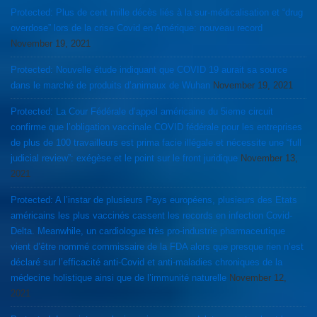
Protected: Plus de cent mille décès liés à la sur-médicalisation et “drug
overdose” lors de la crise Covid en Amérique: nouveau record
November 19, 2021
Protected: Nouvelle étude indiquant que COVID 19 aurait sa source
dans le marché de produits d’animaux de Wuhan
November 19, 2021
Protected: La Cour Fédérale d’appel américaine du 5ieme circuit
confirme que l’obligation vaccinale COVID fédérale pour les entreprises
de plus de 100 travailleurs est prima facie illégale et nécessite une “full
judicial review”: exégèse et le point sur le front juridique
November 13,
2021
Protected: A l’instar de plusieurs Pays européens, plusieurs des Etats
américains les plus vaccinés cassent les records en infection Covid-
Delta. Meanwhile, un cardiologue très pro-industrie pharmaceutique
vient d’être nommé commissaire de la FDA alors que presque rien n’est
déclaré sur l’efficacité anti-Covid et anti-maladies chroniques de la
médecine holistique ainsi que de l’immunité naturelle
November 12,
2021