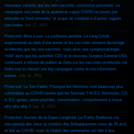
nouveaux variants que les non-vaccinés: conclusion provisoire. La
campagne vaccinale de la quatrième vague COVID ne pourra pas
atteindre la “herd immunity” et risque de conduire à d’autres vagues
vaccinales
July 27, 2021
Protected: Mise à jour: La confusion perdure: Le Long Covid
augmenterait au delà d’une année et les vaccinés seraient davantage
ré-infectés que les non-vaccinés, mais avec une symptomatologie
“mild” alors que les autorités CDC et le nouveau Surgeon General USA,
continuent à refuser de publier du Data sur les vaccinés ré-infectés via
Delta tout en faisant une big campagne contre la mis-information
tueuse.
July 22, 2021
Protected: Le Sex Faible: Pourquoi les Hommes sont beaucoup plus
vulnérables au COVID sévère que les femmes ? ACE2, Hormones, CD
4, IL6, genes, neuro-peptides, menstruation, comportement à risque,
why why why ?
July 16, 2021
Protected: Secrets de la Super-Longévité: La Frailty (faiblesse via
sarcopenia) des vieux (y compris des biologiquement vieux de 35 ans)
et liée au COVID, mais la vitalité des centenaires est liée à leur