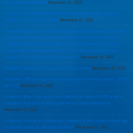
de la réparation de l’ADN
November 21, 2021
Protected: Les Épidémies Opiode et maladies chroniques seraient
inhérentes au système normatif
November 21, 2021
Protected: Avec de plus en plus de pathologies iatrogènes Covid liées
aux vaccins RNAm et, inter alia, Redemsivir, il y a t’il des recours
juridiques crédible contre les opportunistes des crimes Covid et le
controle abusif d’une partie de ceux et de celles qui contrôlent les
rouages “santé publique” du Governement ?
November 21, 2021
Protected: Approche Holistique pour le Covid Long
November 21, 2021
Protected: LDN par rapport aux maladies auto-immunes, cancer, COVID
et PTSD
November 21, 2021
Protected: Mise à jour des limites (dégâts) du vaccin COVID et de la
corruption de la FDA et d’une partie de la science mainstream
November 21, 2021
Protected: Ivermectin cliniquement supérieur et bien moins onéreux que
la nouvelle molécule anti-virale de Pfizer
November 21, 2021