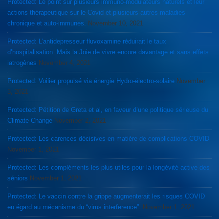
Protected: Le point sur plusieurs immuno-modulateurs naturels et leur
actions thérapeutique sur le Covid et plusieurs autres maladies
chronique et auto-immunes.
November 10, 2021
Protected: L’antidepresseur fluvoxamine réduirait le taux
d’hospitalisation. Mais la Joie de vivre encore davantage et sans effets
iatrogènes
November 4, 2021
Protected: Voilier propulsé via énergie Hydro-électro-solaire
November
3, 2021
Protected: Pétition de Greta et al, en faveur d’une politique sérieuse du
Climate Change
November 2, 2021
Protected: Les carences décisives en matière de complications COVID
November 1, 2021
Protected: Les compléments les plus utiles pour la longévité active des
séniors
November 1, 2021
Protected: Le vaccin contre la grippe augmenterait les risques COVID
eu égard au mécanisme du “virus interference”.
November 1, 2021