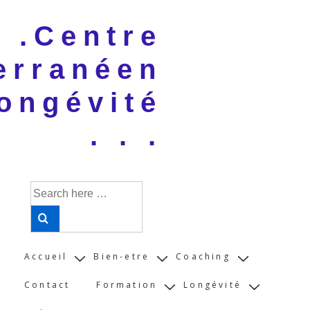
↓
 . .Centre
Skip
to
erranéen
Main
Content
ongévité
. . .
Search
for:
Main
Accueil
Bien-etre
Coaching
Navigation
Contact
Formation
Longévité