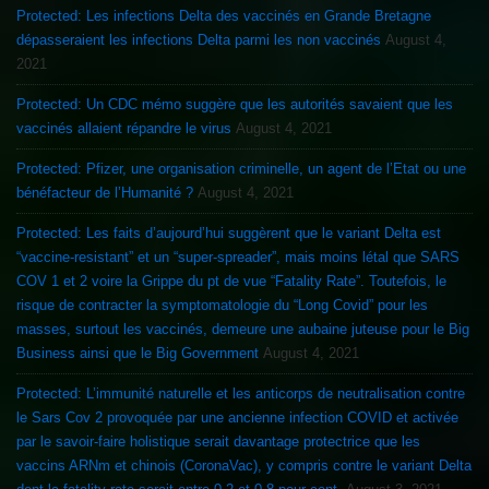
Protected: Les infections Delta des vaccinés en Grande Bretagne
dépasseraient les infections Delta parmi les non vaccinés
August 4,
2021
Protected: Un CDC mémo suggère que les autorités savaient que les
vaccinés allaient répandre le virus
August 4, 2021
Protected: Pfizer, une organisation criminelle, un agent de l’Etat ou une
bénéfacteur de l’Humanité ?
August 4, 2021
Protected: Les faits d’aujourd’hui suggèrent que le variant Delta est
“vaccine-resistant” et un “super-spreader”, mais moins létal que SARS
COV 1 et 2 voire la Grippe du pt de vue “Fatality Rate”. Toutefois, le
risque de contracter la symptomatologie du “Long Covid” pour les
masses, surtout les vaccinés, demeure une aubaine juteuse pour le Big
Business ainsi que le Big Government
August 4, 2021
Protected: L’immunité naturelle et les anticorps de neutralisation contre
le Sars Cov 2 provoquée par une ancienne infection COVID et activée
par le savoir-faire holistique serait davantage protectrice que les
vaccins ARNm et chinois (CoronaVac), y compris contre le variant Delta