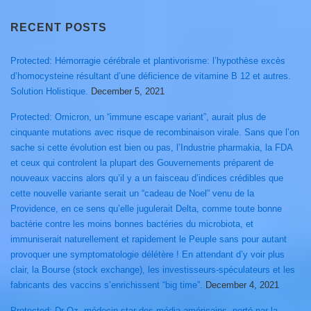
RECENT POSTS
Protected: Hémorragie cérébrale et plantivorisme: l’hypothèse excès
d’homocysteine résultant d’une déficience de vitamine B 12 et autres.
Solution Holistique.
December 5, 2021
Protected: Omicron, un “immune escape variant”, aurait plus de
cinquante mutations avec risque de recombinaison virale. Sans que l’on
sache si cette évolution est bien ou pas, l’Industrie pharmakia, la FDA
et ceux qui controlent la plupart des Gouvernements préparent de
nouveaux vaccins alors qu’il y a un faisceau d’indices crédibles que
cette nouvelle variante serait un “cadeau de Noel” venu de la
Providence, en ce sens qu’elle jugulerait Delta, comme toute bonne
bactérie contre les moins bonnes bactéries du microbiota, et
immuniserait naturellement et rapidement le Peuple sans pour autant
provoquer une symptomatologie délétère ! En attendant d’y voir plus
clair, la Bourse (stock exchange), les investisseurs-spéculateurs et les
fabricants des vaccins s’enrichissent “big time”.
December 4, 2021
Protected: Dr Oz, médecin-star des média américains, porté par la