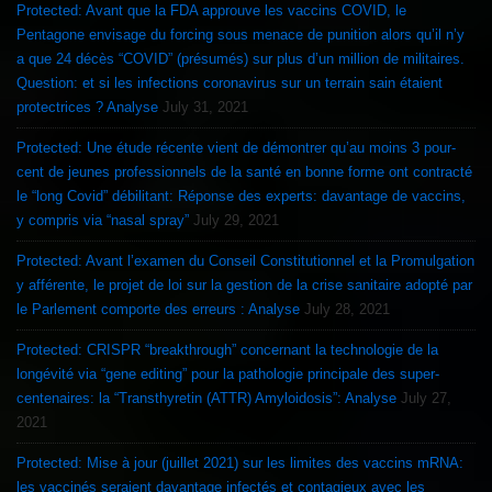
Protected: Avant que la FDA approuve les vaccins COVID, le
Pentagone envisage du forcing sous menace de punition alors qu’il n’y
a que 24 décès “COVID” (présumés) sur plus d’un million de militaires.
Question: et si les infections coronavirus sur un terrain sain étaient
protectrices ? Analyse
July 31, 2021
Protected: Une étude récente vient de démontrer qu’au moins 3 pour-
cent de jeunes professionnels de la santé en bonne forme ont contracté
le “long Covid” débilitant: Réponse des experts: davantage de vaccins,
y compris via “nasal spray”
July 29, 2021
Protected: Avant l’examen du Conseil Constitutionnel et la Promulgation
y afférente, le projet de loi sur la gestion de la crise sanitaire adopté par
le Parlement comporte des erreurs : Analyse
July 28, 2021
Protected: CRISPR “breakthrough” concernant la technologie de la
longévité via “gene editing” pour la pathologie principale des super-
centenaires: la “Transthyretin (ATTR) Amyloidosis”: Analyse
July 27,
2021
Protected: Mise à jour (juillet 2021) sur les limites des vaccins mRNA:
les vaccinés seraient davantage infectés et contagieux avec les