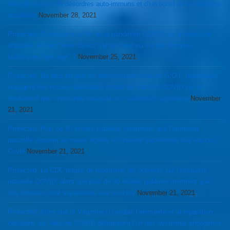
faite de cancer, de désordres auto-immuns et d’un boost de la vieillesse
accélérée
November 28, 2021
Protected: Contibuer à la Fin de la pandémie COVID via la médecine
officielle, via les “fever clinics” de la Chine ou via les cliniques
holistiques “new age” ?
November 25, 2021
Protected: De plus en plus de représentants élus du G.O.P républicain
engagent des recours judiciaires contre les vaccins COVID sur le
fondement que l’immunité naturelle est clairement supérieure
November
21, 2021
Protected: Plus de 80 études publiées confirment que l’immunité
naturelle seraient au moins égales et souvent supérieures aux vaccins
Covid
November 21, 2021
Protected: La CDC refuse de repertorier les données sur l’immunité
naturelle COVID, alors que plus de 80 études publiées montrent que
ces données sont supérieures aux vaccins
November 21, 2021
Protected: Alors que la Vitamine D module l’immunité et la réparation
cellulaire, les Vaccins COVID détruiraient l’un des systèmes endogènes