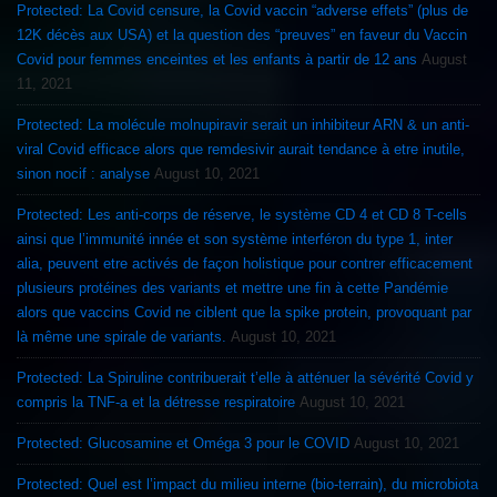
Protected: La Covid censure, la Covid vaccin “adverse effets” (plus de
12K décès aux USA) et la question des “preuves” en faveur du Vaccin
Covid pour femmes enceintes et les enfants à partir de 12 ans
August
11, 2021
Protected: La molécule molnupiravir serait un inhibiteur ARN & un anti-
viral Covid efficace alors que remdesivir aurait tendance à etre inutile,
sinon nocif : analyse
August 10, 2021
Protected: Les anti-corps de réserve, le système CD 4 et CD 8 T-cells
ainsi que l’immunité innée et son système interféron du type 1, inter
alia, peuvent etre activés de façon holistique pour contrer efficacement
plusieurs protéines des variants et mettre une fin à cette Pandémie
alors que vaccins Covid ne ciblent que la spike protein, provoquant par
là même une spirale de variants.
August 10, 2021
Protected: La Spiruline contribuerait t’elle à atténuer la sévérité Covid y
compris la TNF-a et la détresse respiratoire
August 10, 2021
Protected: Glucosamine et Oméga 3 pour le COVID
August 10, 2021
Protected: Quel est l’impact du milieu interne (bio-terrain), du microbiota