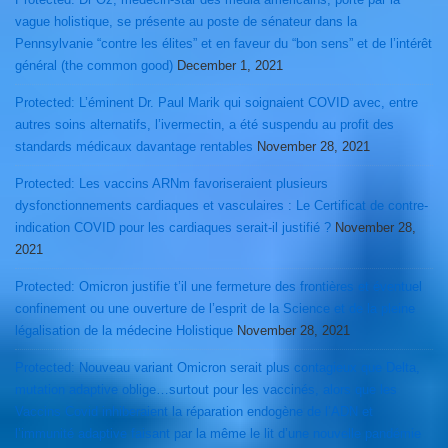
vague holistique, se présente au poste de sénateur dans la
Pennsylvanie “contre les élites” et en faveur du “bon sens” et de l’intérêt
général (the common good)
December 1, 2021
Protected: L’éminent Dr. Paul Marik qui soignaient COVID avec, entre
autres soins alternatifs, l’ivermectin, a été suspendu au profit des
standards médicaux davantage rentables
November 28, 2021
Protected: Les vaccins ARNm favoriseraient plusieurs
dysfonctionnements cardiaques et vasculaires : Le Certificat de contre-
indication COVID pour les cardiaques serait-il justifié ?
November 28,
2021
Protected: Omicron justifie t’il une fermeture des frontières et éventuel
confinement ou une ouverture de l’esprit de la Science et de la pleine
légalisation de la médecine Holistique
November 28, 2021
Protected: Nouveau variant Omicron serait plus contagieux que Delta,
mutation adaptive oblige…surtout pour les vaccinés, alors que les
Vaccins Covid inhiberaient la réparation endogène de l’ADN et
l’immunité adaptive faisant par la même le lit d’une nouvelle pandémie