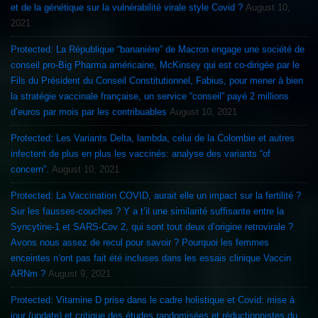
et de la génétique sur la vulnérabilité virale style Covid ?
August 10,
2021
Protected: La République “bananière” de Macron engage une société de
conseil pro-Big Pharma américaine, McKinsey qui est co-dirigée par le
Fils du Président du Conseil Constitutionnel, Fabius, pour mener à bien
la stratégie vaccinale française, un service “conseil” payé 2 millions
d’euros par mois par les contribuables
August 10, 2021
Protected: Les Variants Delta, lambda, celui de la Colombie et autres
infectent de plus en plus les vaccinés: analyse des variants “of
concern”.
August 10, 2021
Protected: La Vaccination COVID, aurait elle un impact sur la fertilité ?
Sur les fausses-couches ? Y a t’il une similarité suffisante entre la
Syncytine-1 et SARS-Cov 2, qui sont tout deux d’origine retrovirale ?
Avons nous assez de recul pour savoir ? Pourquoi les femmes
enceintes n’ont pas fait été incluses dans les essais clinique Vaccin
ARNm ?
August 9, 2021
Protected: Vitamine D prise dans le cadre holistique et Covid: mise à
jour (update) et critique des études randomisées et réductionnistes du