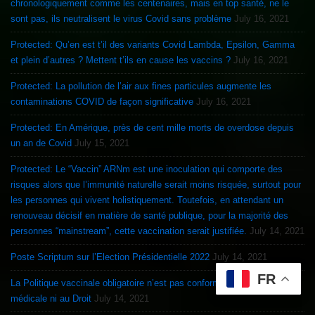
chronologiquement comme les centenaires, mais en top santé, ne le
sont pas, ils neutralisent le virus Covid sans problème
July 16, 2021
Protected: Qu’en est t’il des variants Covid Lambda, Epsilon, Gamma
et plein d’autres ? Mettent t’ils en cause les vaccins ?
July 16, 2021
Protected: La pollution de l’air aux fines particules augmente les
contaminations COVID de façon significative
July 16, 2021
Protected: En Amérique, près de cent mille morts de overdose depuis
un an de Covid
July 15, 2021
Protected: Le “Vaccin” ARNm est une inoculation qui comporte des
risques alors que l’immunité naturelle serait moins risquée, surtout pour
les personnes qui vivent holistiquement. Toutefois, en attendant un
renouveau décisif en matière de santé publique, pour la majorité des
personnes “mainstream”, cette vaccination serait justifiée.
July 14, 2021
Poste Scriptum sur l’Election Présidentielle 2022
July 14, 2021
FR
La Politique vaccinale obligatoire n’est pas conforme à l’éthique
médicale ni au Droit
July 14, 2021