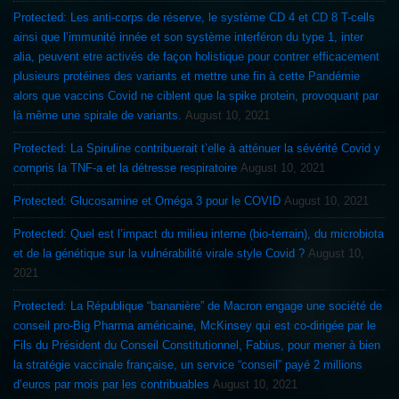
Protected: Les anti-corps de réserve, le système CD 4 et CD 8 T-cells
ainsi que l’immunité innée et son système interféron du type 1, inter
alia, peuvent etre activés de façon holistique pour contrer efficacement
plusieurs protéines des variants et mettre une fin à cette Pandémie
alors que vaccins Covid ne ciblent que la spike protein, provoquant par
là même une spirale de variants.
August 10, 2021
Protected: La Spiruline contribuerait t’elle à atténuer la sévérité Covid y
compris la TNF-a et la détresse respiratoire
August 10, 2021
Protected: Glucosamine et Oméga 3 pour le COVID
August 10, 2021
Protected: Quel est l’impact du milieu interne (bio-terrain), du microbiota
et de la génétique sur la vulnérabilité virale style Covid ?
August 10,
2021
Protected: La République “bananière” de Macron engage une société de
conseil pro-Big Pharma américaine, McKinsey qui est co-dirigée par le
Fils du Président du Conseil Constitutionnel, Fabius, pour mener à bien
la stratégie vaccinale française, un service “conseil” payé 2 millions
d’euros par mois par les contribuables
August 10, 2021