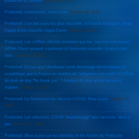
pandémie du Diabète
October 27, 2021
Protected: Ivermectine: mise à jour
October 26, 2021
Protected: L’un des pays les plus vaccinés, la Grande Bretagne, serait
frappé d’une nouvelle vague Covid
October 21, 2021
Protected: Les chiffres officiels montrent que les “vaccins-inoculation”
ARNm Covid seraient supérieurs à l’immunité naturelle. Analyse des
faits.
October 18, 2021
Protected: Est-ce que l’Amérique serait davantage démocratique et
scientifique que la France en matière de l’obligation vaccinale COVID et
du droit de dire “No thank you” ? Analyse du droit américain en la
matière
October 17, 2021
Protected: La Science et les Vaccins COVID. Mise à jour
October 17,
2021
Protected: Les infections COVID “breakthrough” des vaccinés. Mise à
jour
October 17, 2021
Protected: Mise à jour sur les bienfaits et les limites du Protocole