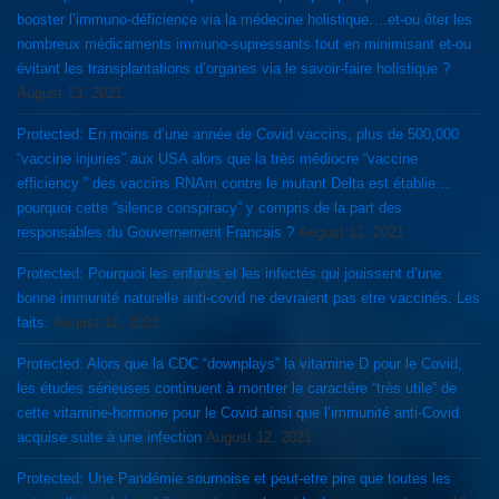
booster l’immuno-déficience via la médecine holistique….et-ou ôter les
nombreux médicaments immuno-supressants tout en minimisant et-ou
évitant les transplantations d’organes via le savoir-faire holistique ?
August 13, 2021
Protected: En moins d’une année de Covid vaccins, plus de 500,000
“vaccine injuries” aux USA alors que la très médiocre “vaccine
efficiency ” des vaccins RNAm contre le mutant Delta est établie…
pourquoi cette “silence conspiracy” y compris de la part des
responsables du Gouvernement Francais ?
August 12, 2021
Protected: Pourquoi les enfants et les infectés qui jouissent d’une
bonne immunité naturelle anti-covid ne devraient pas etre vaccinés. Les
faits.
August 12, 2021
Protected: Alors que la CDC “downplays” la vitamine D pour le Covid,
les études sérieuses continuent à montrer le caractère “très utile” de
cette vitamine-hormone pour le Covid ainsi que l’immunité anti-Covid
acquise suite à une infection
August 12, 2021
Protected: Une Pandémie sournoise et peut-etre pire que toutes les