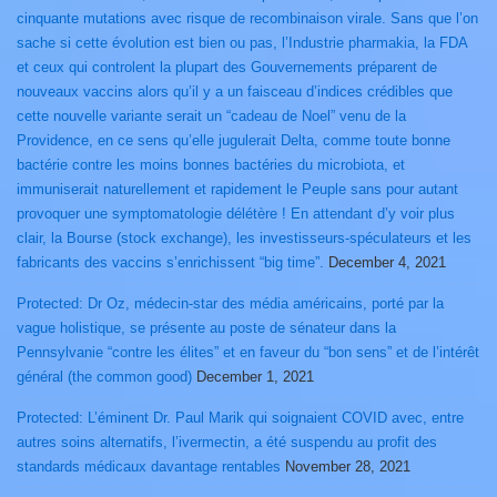
cinquante mutations avec risque de recombinaison virale. Sans que l’on
sache si cette évolution est bien ou pas, l’Industrie pharmakia, la FDA
et ceux qui controlent la plupart des Gouvernements préparent de
nouveaux vaccins alors qu’il y a un faisceau d’indices crédibles que
cette nouvelle variante serait un “cadeau de Noel” venu de la
Providence, en ce sens qu’elle jugulerait Delta, comme toute bonne
bactérie contre les moins bonnes bactéries du microbiota, et
immuniserait naturellement et rapidement le Peuple sans pour autant
provoquer une symptomatologie délétère ! En attendant d’y voir plus
clair, la Bourse (stock exchange), les investisseurs-spéculateurs et les
fabricants des vaccins s’enrichissent “big time”.
December 4, 2021
Protected: Dr Oz, médecin-star des média américains, porté par la
vague holistique, se présente au poste de sénateur dans la
Pennsylvanie “contre les élites” et en faveur du “bon sens” et de l’intérêt
général (the common good)
December 1, 2021
Protected: L’éminent Dr. Paul Marik qui soignaient COVID avec, entre
autres soins alternatifs, l’ivermectin, a été suspendu au profit des
standards médicaux davantage rentables
November 28, 2021