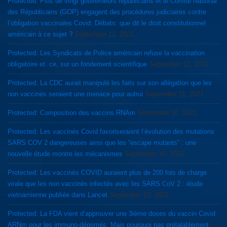
Protected: Plus de vingt gouverneurs républicains et le Comité National
des Républicains (GOP) engagent des procédures judiciaires contre
l’obligation vaccinales Covid: Débats: que dit le droit constitutionnel
américain à ce sujet ?
September 12, 2021
Protected: Les Syndicats de Police américain refuse la vaccination
obligatoire et. ce, sur un fondement scientifique
September 12, 2021
Protected: La CDC aurait manipulé les faits sur son allégation que les
non vaccinés seraient une menace pour autrui
September 11, 2021
Protected: Composition des vaccins RNAm
September 10, 2021
Protected: Les vaccinés Covid favoriseraient l’évolution des mutations
SARS COV 2 dangereuses ainsi que les “escape mutants” : une
nouvelle étude montre les mécanismes
September 10, 2021
Protected: Les vaccinés COVID auraient plus de 200 fois de charge
virale que les non vaccinés infectés avec les SARS CoV 2 : étude
vietnamienne publiée dans Lancet
September 10, 2021
Protected: La FDA vient d’approuver une 3ième doses du vaccin Covid
ARNm pour les immuno-déprimés. Mais pourquoi pas prélalablement