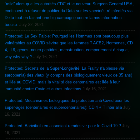
“mild” alors que les autorités CDC et le nouveau Surgeon General USA,
continuent à refuser de publier du Data sur les vaccinés ré-infectés via
Delta tout en faisant une big campagne contre la mis-information
tueuse.
July 22, 2021
Protected: Le Sex Faible: Pourquoi les Hommes sont beaucoup plus
vulnérables au COVID sévère que les femmes ? ACE2, Hormones, CD
4, IL6, genes, neuro-peptides, menstruation, comportement à risque,
why why why ?
July 16, 2021
Protected: Secrets de la Super-Longévité: La Frailty (faiblesse via
sarcopenia) des vieux (y compris des biologiquement vieux de 35 ans)
et liée au COVID, mais la vitalité des centenaires est liée à leur
immunité contre Covid et autres infections
July 16, 2021
Protected: Mécanismes biologiques de protection anti-Covid pour les
super-âgés (centenaires et supercentenaires): CD 4 + T inter alia
July
16, 2021
Protected: Baricitinib en associant remdesivir pour le Covid 19 ?
July
16, 2021