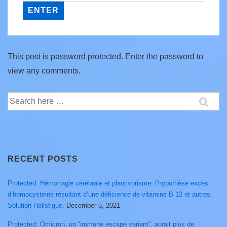
This post is password protected. Enter the password to
view any comments.
Search
for:
RECENT POSTS
Protected: Hémorragie cérébrale et plantivorisme: l’hypothèse excès
d’homocysteine résultant d’une déficience de vitamine B 12 et autres.
Solution Holistique.
December 5, 2021
Protected: Omicron, un “immune escape variant”, aurait plus de