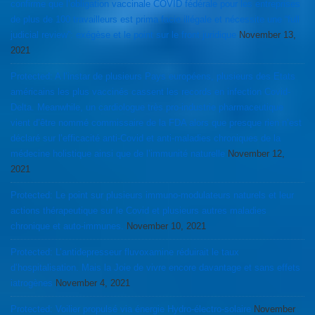
confirme que l’obligation vaccinale COVID fédérale pour les entreprises
de plus de 100 travailleurs est prima facie illégale et nécessite une “full
judicial review”: exégèse et le point sur le front juridique
November 13,
2021
Protected: A l’instar de plusieurs Pays européens, plusieurs des Etats
américains les plus vaccinés cassent les records en infection Covid-
Delta. Meanwhile, un cardiologue très pro-industrie pharmaceutique
vient d’être nommé commissaire de la FDA alors que presque rien n’est
déclaré sur l’efficacité anti-Covid et anti-maladies chroniques de la
médecine holistique ainsi que de l’immunité naturelle
November 12,
2021
Protected: Le point sur plusieurs immuno-modulateurs naturels et leur
actions thérapeutique sur le Covid et plusieurs autres maladies
chronique et auto-immunes.
November 10, 2021
Protected: L’antidepresseur fluvoxamine réduirait le taux
d’hospitalisation. Mais la Joie de vivre encore davantage et sans effets
iatrogènes
November 4, 2021
Protected: Voilier propulsé via énergie Hydro-électro-solaire
November