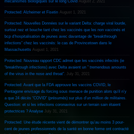
mécanismes biologiques sur le long Covid
August 2, 2021
Protected: Alzheimer et Fisetin
August 1, 2021
Protected: Nouvelles Données sur le variant Delta: charge viral lourde,
surtout nez et bouche tant chez les vaccinés que les non vaccinés et
bcp d’hospitalisation de jeunes avec davantage de “breakthrough
infections” chez les vaccinés: le cas de Provincetown dans le
Massachusetts
August 1, 2021
Protected: Nouveau rapport CDC admet que les vaccinés infectés (ie
“breakthrough infections) avec Delta avaient un ” tremendous amounts
of the virus in the nose and throat”.
July 31, 2021
Protected: Avant que la FDA approuve les vaccins COVID, le
Pentagone envisage du forcing sous menace de punition alors qu’il n’y
a que 24 décès “COVID” (présumés) sur plus d’un million de militaires.
Question: et si les infections coronavirus sur un terrain sain étaient
protectrices ? Analyse
July 31, 2021
Protected: Une étude récente vient de démontrer qu’au moins 3 pour-
cent de jeunes professionnels de la santé en bonne forme ont contracté