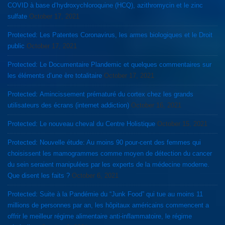
COVID à base d’hydroxychloroquine (HCQ), azithromycin et le zinc
sulfate
October 17, 2021
Protected: Les Patentes Coronavirus, les armes biologiques et le Droit
public
October 17, 2021
Protected: Le Documentaire Plandemic et quelques commentaires sur
les éléments d’une ère totalitaire
October 17, 2021
Protected: Amincissement prématuré du cortex chez les grands
utilisateurs des écrans (internet addiction)
October 16, 2021
Protected: Le nouveau cheval du Centre Holistique
October 15, 2021
Protected: Nouvelle étude: Au moins 90 pour-cent des femmes qui
choisissent les mamogrammes comme moyen de détection du cancer
du sein seraient manipulées par les experts de la médecine moderne.
Que disent les faits ?
October 6, 2021
Protected: Suite à la Pandémie du “Junk Food” qui tue au moins 11
millions de personnes par an, les hôpitaux américains commencent a
offrir le meilleur régime alimentaire anti-inflammatoire, le régime