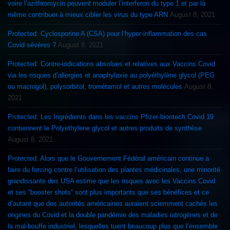
voire l’azithromycin peuvent moduler l’interferon du type 1 et par là
même contribuer à mieux cibler les virus du type ARN
August 8, 2021
Protected: Cyclosporine A (CSA) pour l’hyper-inflammation des cas
Covid sévères ?
August 8, 2021
Protected: Contre-indications absolues et relatives aux Vaccins Covid
via les risques d’allergies et anaphylaxie au polyéthylène glycol (PEG
ou macrogol), polysorbitol, trométamol et autres molécules
August 8,
2021
Protected: Les Ingrédients dans les vaccins Pfizer-biontech Covid 19
contiennent le Polyethylene glycol et autres produits de synthèse
August 8, 2021
Protected: Alors que le Gouvernement Fédéral américain continue a
faire du forcing contre l’utilisation des plantes médicinales, une minorité
grandissante des USA estime que les risques avec les Vaccins Covid
et ses “booster shots” sont plus importants que ses bénéfices et ce
d’autant que des autorités américaines auraient sciemment cachés les
origines du Covid et la double pandémie des maladies iatrogènes et de
la mal-bouffe industriel, lesquelles tuent beaucoup plus que l’ensemble