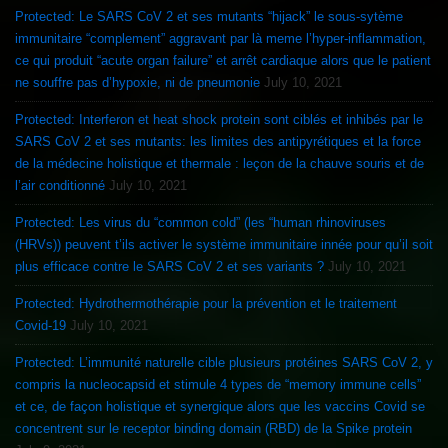
Protected: Le SARS CoV 2 et ses mutants “hijack” le sous-sytème
immunitaire “complement” aggravant par là meme l’hyper-inflammation,
ce qui produit “acute organ failure” et arrêt cardiaque alors que le patient
ne souffre pas d’hypoxie, ni de pneumonie
July 10, 2021
Protected: Interferon et heat shock protein sont ciblés et inhibés par le
SARS CoV 2 et ses mutants: les limites des antipyrétiques et la force
de la médecine holistique et thermale : leçon de la chauve souris et de
l’air conditionné
July 10, 2021
Protected: Les virus du “common cold” (les “human rhinoviruses
(HRVs)) peuvent t’ils activer le système immunitaire innée pour qu’il soit
plus efficace contre le SARS CoV 2 et ses variants ?
July 10, 2021
Protected: Hydrothermothérapie pour la prévention et le traitement
Covid-19
July 10, 2021
Protected: L’immunité naturelle cible plusieurs protéines SARS CoV 2, y
compris la nucleocapsid et stimule 4 types de “memory immune cells”
et ce, de façon holistique et synergique alors que les vaccins Covid se
concentrent sur le receptor binding domain (RBD) de la Spike protein