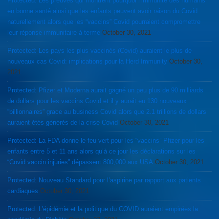
Protected: Les preuves qui montrent pourquoi l’immunité des humains
en bonne santé ainsi que les enfants peuvent avoir raison du Covid
naturellement alors que les “vaccins” Covid pourraient compromettre
leur réponse immunitaire à terme
October 30, 2021
Protected: Les pays les plus vaccinés (Covid) auraient le plus de
nouveaux cas Covid: implications pour la Herd Immunity
October 30,
2021
Protected: Pfizer et Moderna aurait gagné un peu plus de 90 milliards
de dollars pour les vaccins Covid et il y aurait eu 130 nouveaux
“billionnaires” grace au business Covid alors que 2.1 trillions de dollars
auraient étés générés de la crise Covid
October 30, 2021
Protected: La FDA donne le feu vert pour les “vaccins” Pfizer pour les
enfants entre 5 et 11 ans alors qu’à ce jour les déclarations sur les
“Covid vaccin injuries” dépassent 800,000 aux USA
October 30, 2021
Protected: Nouveau Standard pour l’aspirine par rapport aux patients
cardiaques
October 30, 2021
Protected: L’épidémie et la politique du COVID auraient empirées la