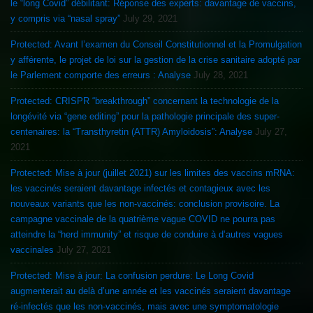
le “long Covid” débilitant: Réponse des experts: davantage de vaccins,
y compris via “nasal spray”
July 29, 2021
Protected: Avant l’examen du Conseil Constitutionnel et la Promulgation
y afférente, le projet de loi sur la gestion de la crise sanitaire adopté par
le Parlement comporte des erreurs : Analyse
July 28, 2021
Protected: CRISPR “breakthrough” concernant la technologie de la
longévité via “gene editing” pour la pathologie principale des super-
centenaires: la “Transthyretin (ATTR) Amyloidosis”: Analyse
July 27,
2021
Protected: Mise à jour (juillet 2021) sur les limites des vaccins mRNA:
les vaccinés seraient davantage infectés et contagieux avec les
nouveaux variants que les non-vaccinés: conclusion provisoire. La
campagne vaccinale de la quatrième vague COVID ne pourra pas
atteindre la “herd immunity” et risque de conduire à d’autres vagues
vaccinales
July 27, 2021
Protected: Mise à jour: La confusion perdure: Le Long Covid
augmenterait au delà d’une année et les vaccinés seraient davantage
ré-infectés que les non-vaccinés, mais avec une symptomatologie