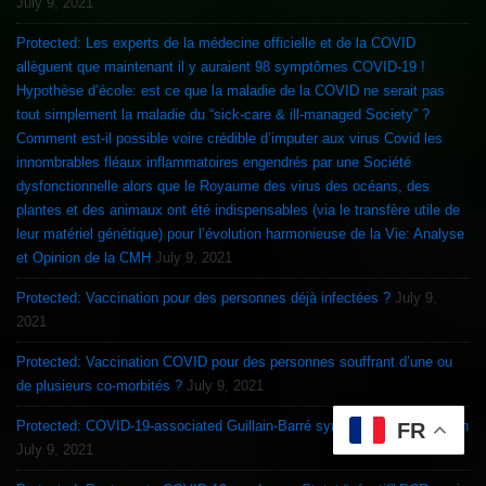
July 9, 2021
Protected: Les experts de la médecine officielle et de la COVID
allèguent que maintenant il y auraient 98 symptômes COVID-19 !
Hypothèse d’école: est ce que la maladie de la COVID ne serait pas
tout simplement la maladie du “sick-care & ill-managed Society” ?
Comment est-il possible voire crédible d’imputer aux virus Covid les
innombrables fléaux inflammatoires engendrés par une Société
dysfonctionnelle alors que le Royaume des virus des océans, des
plantes et des animaux ont été indispensables (via le transfère utile de
leur matériel génétique) pour l’évolution harmonieuse de la Vie: Analyse
et Opinion de la CMH
July 9, 2021
Protected: Vaccination pour des personnes déjà infectées ?
July 9,
2021
Protected: Vaccination COVID pour des personnes souffrant d’une ou
de plusieurs co-morbités ?
July 9, 2021
Protected: COVID-19-associated Guillain-Barré syndrome & Vaccination
FR
July 9, 2021