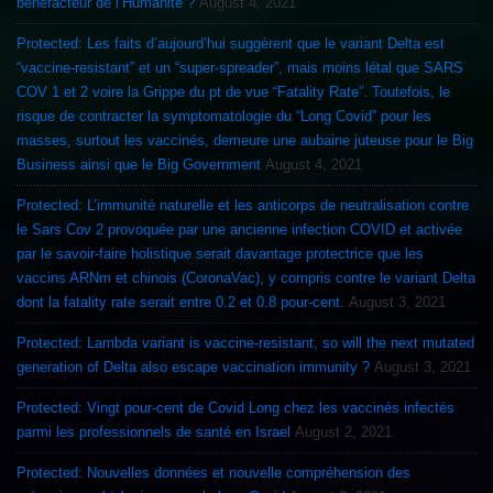
bénéfacteur de l’Humanité ?
August 4, 2021
Protected: Les faits d’aujourd’hui suggèrent que le variant Delta est
“vaccine-resistant” et un “super-spreader”, mais moins létal que SARS
COV 1 et 2 voire la Grippe du pt de vue “Fatality Rate”. Toutefois, le
risque de contracter la symptomatologie du “Long Covid” pour les
masses, surtout les vaccinés, demeure une aubaine juteuse pour le Big
Business ainsi que le Big Government
August 4, 2021
Protected: L’immunité naturelle et les anticorps de neutralisation contre
le Sars Cov 2 provoquée par une ancienne infection COVID et activée
par le savoir-faire holistique serait davantage protectrice que les
vaccins ARNm et chinois (CoronaVac), y compris contre le variant Delta
dont la fatality rate serait entre 0.2 et 0.8 pour-cent.
August 3, 2021
Protected: Lambda variant is vaccine-resistant, so will the next mutated
generation of Delta also escape vaccination immunity ?
August 3, 2021
Protected: Vingt pour-cent de Covid Long chez les vaccinés infectés
parmi les professionnels de santé en Israel
August 2, 2021
Protected: Nouvelles données et nouvelle compréhension des