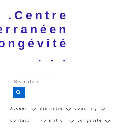
↓
 . .Centre
Skip
to
erranéen
Main
Content
ongévité
. . .
Search
for:
Main
Accueil
Bien-etre
Coaching
Navigation
Contact
Formation
Longévité