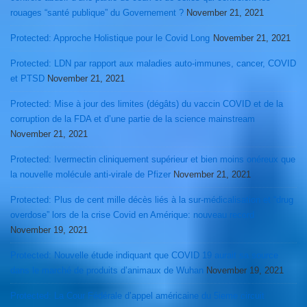
rouages “santé publique” du Governement ?
November 21, 2021
Protected: Approche Holistique pour le Covid Long
November 21, 2021
Protected: LDN par rapport aux maladies auto-immunes, cancer, COVID
et PTSD
November 21, 2021
Protected: Mise à jour des limites (dégâts) du vaccin COVID et de la
corruption de la FDA et d’une partie de la science mainstream
November 21, 2021
Protected: Ivermectin cliniquement supérieur et bien moins onéreux que
la nouvelle molécule anti-virale de Pfizer
November 21, 2021
Protected: Plus de cent mille décès liés à la sur-médicalisation et “drug
overdose” lors de la crise Covid en Amérique: nouveau record
November 19, 2021
Protected: Nouvelle étude indiquant que COVID 19 aurait sa source
dans le marché de produits d’animaux de Wuhan
November 19, 2021
Protected: La Cour Fédérale d’appel américaine du 5ieme circuit