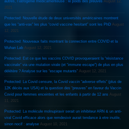
autres, l’iatrogénie médicamenteuse : le poids des preuves
August 12,
2021
Protected: Nouvelle étude de deux universités américaines montrent
que les “anti-vax” les plus “covid vaccine hesitant” sont les PhD
August
12, 2021
Protected: Nouveaux faits montrant la connection entre COVID et la
Wuhan Lab
August 12, 2021
Protected: Est ce que les vaccins COVID provoqueraient la “résistance
vaccinale” via une mutation virale (et “immune escape”) de plus en plus
délétère ? Analyse sur les “escape mutants”
August 12, 2021
Protected: La Covid censure, la Covid vaccin “adverse effets” (plus de
12K décès aux USA) et la question des “preuves” en faveur du Vaccin
Covid pour femmes enceintes et les enfants à partir de 12 ans
August
11, 2021
Protected: La molécule molnupiravir serait un inhibiteur ARN & un anti-
viral Covid efficace alors que remdesivir aurait tendance à etre inutile,
sinon nocif : analyse
August 10, 2021