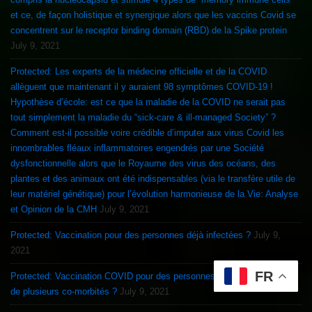
et ce, de façon holistique et synergique alors que les vaccins Covid se
concentrent sur le receptor binding domain (RBD) de la Spike protein
July 9, 2021
Protected: Les experts de la médecine officielle et de la COVID
allèguent que maintenant il y auraient 98 symptômes COVID-19 !
Hypothèse d’école: est ce que la maladie de la COVID ne serait pas
tout simplement la maladie du “sick-care & ill-managed Society” ?
Comment est-il possible voire crédible d’imputer aux virus Covid les
innombrables fléaux inflammatoires engendrés par une Société
dysfonctionnelle alors que le Royaume des virus des océans, des
plantes et des animaux ont été indispensables (via le transfère utile de
leur matériel génétique) pour l’évolution harmonieuse de la Vie: Analyse
et Opinion de la CMH
July 9, 2021
Protected: Vaccination pour des personnes déjà infectées ?
July 9,
2021
FR
Protected: Vaccination COVID pour des personnes souffrant d’une ou
de plusieurs co-morbités ?
July 9, 2021