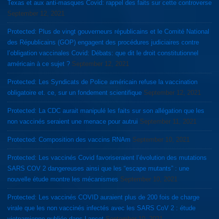
Texas et aux anti-masques Covid: rappel des faits sur cette controverse
September 12, 2021
Protected: Plus de vingt gouverneurs républicains et le Comité National
des Républicains (GOP) engagent des procédures judiciaires contre
l’obligation vaccinales Covid: Débats: que dit le droit constitutionnel
américain à ce sujet ?
September 12, 2021
Protected: Les Syndicats de Police américain refuse la vaccination
obligatoire et. ce, sur un fondement scientifique
September 12, 2021
Protected: La CDC aurait manipulé les faits sur son allégation que les
non vaccinés seraient une menace pour autrui
September 11, 2021
Protected: Composition des vaccins RNAm
September 10, 2021
Protected: Les vaccinés Covid favoriseraient l’évolution des mutations
SARS COV 2 dangereuses ainsi que les “escape mutants” : une
nouvelle étude montre les mécanismes
September 10, 2021
Protected: Les vaccinés COVID auraient plus de 200 fois de charge
virale que les non vaccinés infectés avec les SARS CoV 2 : étude
vietnamienne publiée dans Lancet
September 10, 2021