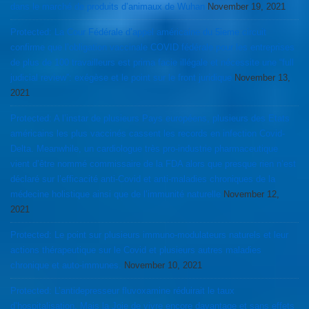
dans le marché de produits d’animaux de Wuhan
November 19, 2021
Protected: La Cour Fédérale d’appel américaine du 5ieme circuit
confirme que l’obligation vaccinale COVID fédérale pour les entreprises
de plus de 100 travailleurs est prima facie illégale et nécessite une “full
judicial review”: exégèse et le point sur le front juridique
November 13,
2021
Protected: A l’instar de plusieurs Pays européens, plusieurs des Etats
américains les plus vaccinés cassent les records en infection Covid-
Delta. Meanwhile, un cardiologue très pro-industrie pharmaceutique
vient d’être nommé commissaire de la FDA alors que presque rien n’est
déclaré sur l’efficacité anti-Covid et anti-maladies chroniques de la
médecine holistique ainsi que de l’immunité naturelle
November 12,
2021
Protected: Le point sur plusieurs immuno-modulateurs naturels et leur
actions thérapeutique sur le Covid et plusieurs autres maladies
chronique et auto-immunes.
November 10, 2021
Protected: L’antidepresseur fluvoxamine réduirait le taux
d’hospitalisation. Mais la Joie de vivre encore davantage et sans effets