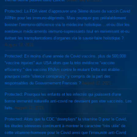
Protected: La FDA vient d’approuver une 3ième doses du vaccin Covid
ARNm pour les immuno-déprimés. Mais pourquoi pas prélalablement
booster l’immuno-déficience via la médecine holistique….et-ou ôter les
nombreux médicaments immuno-supressants tout en minimisant et-ou
évitant les transplantations d’organes via le savoir-faire holistique ?
August 13, 2021
Protected: En moins d’une année de Covid vaccins, plus de 500,000
“vaccine injuries” aux USA alors que la très médiocre “vaccine
efficiency ” des vaccins RNAm contre le mutant Delta est établie…
pourquoi cette “silence conspiracy” y compris de la part des
responsables du Gouvernement Francais ?
August 12, 2021
Protected: Pourquoi les enfants et les infectés qui jouissent d’une
bonne immunité naturelle anti-covid ne devraient pas etre vaccinés. Les
faits.
August 12, 2021
Protected: Alors que la CDC “downplays” la vitamine D pour le Covid,
les études sérieuses continuent à montrer le caractère “très utile” de
cette vitamine-hormone pour le Covid ainsi que l’immunité anti-Covid