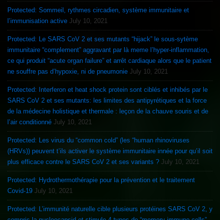
Protected: Sommeil, rythmes circadien, système immunitaire et
l’immunisation active
July 10, 2021
Protected: Le SARS CoV 2 et ses mutants “hijack” le sous-sytème
immunitaire “complement” aggravant par là meme l’hyper-inflammation,
ce qui produit “acute organ failure” et arrêt cardiaque alors que le patient
ne souffre pas d’hypoxie, ni de pneumonie
July 10, 2021
Protected: Interferon et heat shock protein sont ciblés et inhibés par le
SARS CoV 2 et ses mutants: les limites des antipyrétiques et la force
de la médecine holistique et thermale : leçon de la chauve souris et de
l’air conditionné
July 10, 2021
Protected: Les virus du “common cold” (les “human rhinoviruses
(HRVs)) peuvent t’ils activer le système immunitaire innée pour qu’il soit
plus efficace contre le SARS CoV 2 et ses variants ?
July 10, 2021
Protected: Hydrothermothérapie pour la prévention et le traitement
Covid-19
July 10, 2021
Protected: L’immunité naturelle cible plusieurs protéines SARS CoV 2, y
compris la nucleocapsid et stimule 4 types de “memory immune cells”