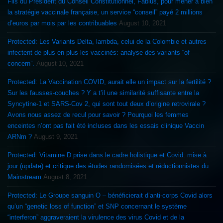
Fils du Président du Conseil Constitutionnel, Fabius, pour mener à bien
la stratégie vaccinale française, un service “conseil” payé 2 millions
d’euros par mois par les contribuables
August 10, 2021
Protected: Les Variants Delta, lambda, celui de la Colombie et autres
infectent de plus en plus les vaccinés: analyse des variants “of
concern”.
August 10, 2021
Protected: La Vaccination COVID, aurait elle un impact sur la fertilité ?
Sur les fausses-couches ? Y a t’il une similarité suffisante entre la
Syncytine-1 et SARS-Cov 2, qui sont tout deux d’origine retrovirale ?
Avons nous assez de recul pour savoir ? Pourquoi les femmes
enceintes n’ont pas fait été incluses dans les essais clinique Vaccin
ARNm ?
August 9, 2021
Protected: Vitamine D prise dans le cadre holistique et Covid: mise à
jour (update) et critique des études randomisées et réductionnistes du
Mainstream
August 8, 2021
Protected: Le Groupe sanguin O – bénéficierait d’anti-corps Covid alors
qu’un “genetic loss of function” et SNP concernant le système
“interferon” aggraveraient la virulence des virus Covid et de la