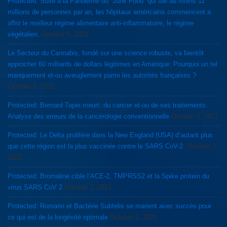
Protected: Suite à la Pandémie du “Junk Food” qui tue au moins 11
millions de personnes par an, les hôpitaux américains commencent a
offrir le meilleur régime alimentaire anti-inflammatoire, le régime
végétalien.
October 6, 2021
Le Secteur du Cannabis, fondé sur une science robuste, va bientôt
approcher 60 milliards de dollars légitimes en Amérique: Pourquoi un tel
manquement et-ou aveuglement parmi les autorités françaises ?
October 5, 2021
Protected: Bernard Tapie meurt: du cancer et-ou de ses traitements.
Analyse des erreurs de la cancérologie conventionnelle
October 5, 2021
Protected: Le Delta prolifère dans la New England (USA) d’autant plus
que cette région est la plus vaccinée contre le SARS CoV-2.
October 3,
2021
Protected: Bromaline cible l’ACE-2, TMPRSS2 et la Spike protein du
virus SARS CoV 2
October 2, 2021
Protected: Romarin et Bactérie Subtelis se marient avec succès pour
ce qui est de la longévité optimale
October 2, 2021