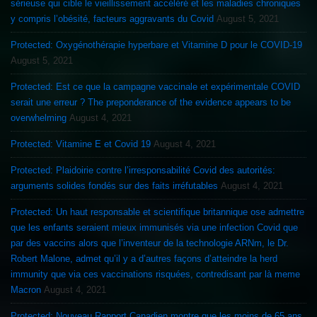
sérieuse qui cible le vieillissement accéléré et les maladies chroniques
y compris l’obésité, facteurs aggravants du Covid
August 5, 2021
Protected: Oxygénothérapie hyperbare et Vitamine D pour le COVID-19
August 5, 2021
Protected: Est ce que la campagne vaccinale et expérimentale COVID
serait une erreur ? The preponderance of the evidence appears to be
overwhelming
August 4, 2021
Protected: Vitamine E et Covid 19
August 4, 2021
Protected: Plaidoirie contre l’irresponsabilité Covid des autorités:
arguments solides fondés sur des faits irréfutables
August 4, 2021
Protected: Un haut responsable et scientifique britannique ose admettre
que les enfants seraient mieux immunisés via une infection Covid que
par des vaccins alors que l’inventeur de la technologie ARNm, le Dr.
Robert Malone, admet qu’il y a d’autres façons d’atteindre la herd
immunity que via ces vaccinations risquées, contredisant par là meme
Macron
August 4, 2021
Protected: Nouveau Rapport Canadien montre que les moins de 65 ans