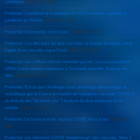
cardiaques
October 30, 2021
Protected: L’épidémie et la politique du COVID auraient empirées la
pandémie du Diabète
October 27, 2021
Protected: Ivermectine: mise à jour
October 26, 2021
Protected: L’un des pays les plus vaccinés, la Grande Bretagne, serait
frappé d’une nouvelle vague Covid
October 21, 2021
Protected: Les chiffres officiels montrent que les “vaccins-inoculation”
ARNm Covid seraient supérieurs à l’immunité naturelle. Analyse des
faits.
October 18, 2021
Protected: Est-ce que l’Amérique serait davantage démocratique et
scientifique que la France en matière de l’obligation vaccinale COVID et
du droit de dire “No thank you” ? Analyse du droit américain en la
matière
October 17, 2021
Protected: La Science et les Vaccins COVID. Mise à jour
October 17,
2021
Protected: Les infections COVID “breakthrough” des vaccinés. Mise à