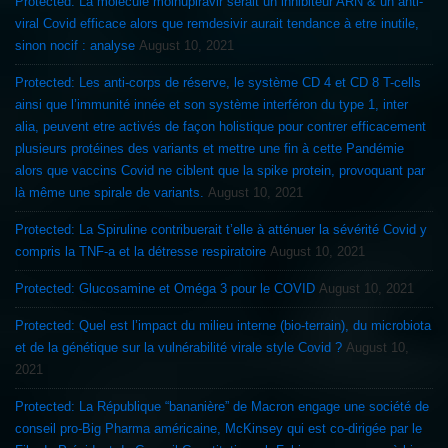
Protected: La molécule molnupiravir serait un inhibiteur ARN & un anti-
viral Covid efficace alors que remdesivir aurait tendance à etre inutile,
sinon nocif : analyse
August 10, 2021
Protected: Les anti-corps de réserve, le système CD 4 et CD 8 T-cells
ainsi que l’immunité innée et son système interféron du type 1, inter
alia, peuvent etre activés de façon holistique pour contrer efficacement
plusieurs protéines des variants et mettre une fin à cette Pandémie
alors que vaccins Covid ne ciblent que la spike protein, provoquant par
là même une spirale de variants.
August 10, 2021
Protected: La Spiruline contribuerait t’elle à atténuer la sévérité Covid y
compris la TNF-a et la détresse respiratoire
August 10, 2021
Protected: Glucosamine et Oméga 3 pour le COVID
August 10, 2021
Protected: Quel est l’impact du milieu interne (bio-terrain), du microbiota
et de la génétique sur la vulnérabilité virale style Covid ?
August 10,
2021
Protected: La République “bananière” de Macron engage une société de
conseil pro-Big Pharma américaine, McKinsey qui est co-dirigée par le