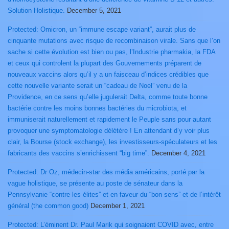
Solution Holistique.
December 5, 2021
Protected: Omicron, un “immune escape variant”, aurait plus de
cinquante mutations avec risque de recombinaison virale. Sans que l’on
sache si cette évolution est bien ou pas, l’Industrie pharmakia, la FDA
et ceux qui controlent la plupart des Gouvernements préparent de
nouveaux vaccins alors qu’il y a un faisceau d’indices crédibles que
cette nouvelle variante serait un “cadeau de Noel” venu de la
Providence, en ce sens qu’elle jugulerait Delta, comme toute bonne
bactérie contre les moins bonnes bactéries du microbiota, et
immuniserait naturellement et rapidement le Peuple sans pour autant
provoquer une symptomatologie délétère ! En attendant d’y voir plus
clair, la Bourse (stock exchange), les investisseurs-spéculateurs et les
fabricants des vaccins s’enrichissent “big time”.
December 4, 2021
Protected: Dr Oz, médecin-star des média américains, porté par la
vague holistique, se présente au poste de sénateur dans la
Pennsylvanie “contre les élites” et en faveur du “bon sens” et de l’intérêt
général (the common good)
December 1, 2021
Protected: L’éminent Dr. Paul Marik qui soignaient COVID avec, entre