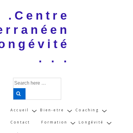
↓
 . .Centre
Skip
to
erranéen
Main
Content
ongévité
. . .
Search
for:
Main
Accueil
Bien-etre
Coaching
Navigation
Contact
Formation
Longévité