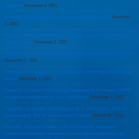
iatrogènes
November 4, 2021
Protected: Voilier propulsé via énergie Hydro-électro-solaire
November
3, 2021
Protected: Pétition de Greta et al, en faveur d’une politique sérieuse du
Climate Change
November 2, 2021
Protected: Les carences décisives en matière de complications COVID
November 1, 2021
Protected: Les compléments les plus utiles pour la longévité active des
séniors
November 1, 2021
Protected: Le vaccin contre la grippe augmenterait les risques COVID
eu égard au mécanisme du “virus interference”.
November 1, 2021
Protected: Les dangers physiologiques de la “metal music” et de son
“head-banging”. État de la science en la matière
October 31, 2021
Protected: Alors que l’incidence du Covid diminue, les experts
mainstream américains annoncent une probable recrudescence de