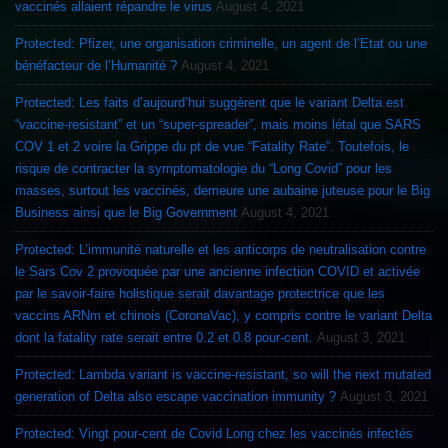
vaccinés allaient répandre le virus
August 4, 2021
Protected: Pfizer, une organisation criminelle, un agent de l’Etat ou une
bénéfacteur de l’Humanité ?
August 4, 2021
Protected: Les faits d’aujourd’hui suggèrent que le variant Delta est
“vaccine-resistant” et un “super-spreader”, mais moins létal que SARS
COV 1 et 2 voire la Grippe du pt de vue “Fatality Rate”. Toutefois, le
risque de contracter la symptomatologie du “Long Covid” pour les
masses, surtout les vaccinés, demeure une aubaine juteuse pour le Big
Business ainsi que le Big Government
August 4, 2021
Protected: L’immunité naturelle et les anticorps de neutralisation contre
le Sars Cov 2 provoquée par une ancienne infection COVID et activée
par le savoir-faire holistique serait davantage protectrice que les
vaccins ARNm et chinois (CoronaVac), y compris contre le variant Delta
dont la fatality rate serait entre 0.2 et 0.8 pour-cent.
August 3, 2021
Protected: Lambda variant is vaccine-resistant, so will the next mutated
generation of Delta also escape vaccination immunity ?
August 3, 2021
Protected: Vingt pour-cent de Covid Long chez les vaccinés infectés