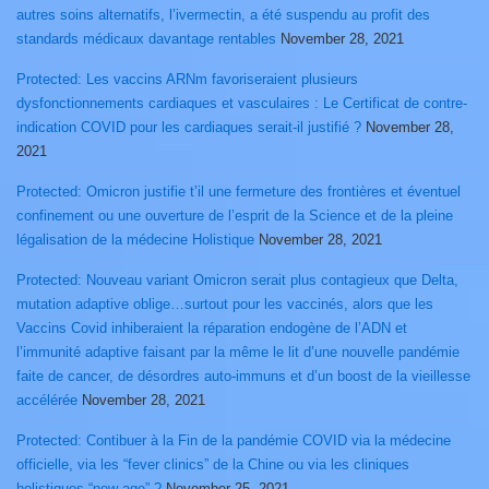
autres soins alternatifs, l’ivermectin, a été suspendu au profit des
standards médicaux davantage rentables
November 28, 2021
Protected: Les vaccins ARNm favoriseraient plusieurs
dysfonctionnements cardiaques et vasculaires : Le Certificat de contre-
indication COVID pour les cardiaques serait-il justifié ?
November 28,
2021
Protected: Omicron justifie t’il une fermeture des frontières et éventuel
confinement ou une ouverture de l’esprit de la Science et de la pleine
légalisation de la médecine Holistique
November 28, 2021
Protected: Nouveau variant Omicron serait plus contagieux que Delta,
mutation adaptive oblige…surtout pour les vaccinés, alors que les
Vaccins Covid inhiberaient la réparation endogène de l’ADN et
l’immunité adaptive faisant par la même le lit d’une nouvelle pandémie
faite de cancer, de désordres auto-immuns et d’un boost de la vieillesse
accélérée
November 28, 2021
Protected: Contibuer à la Fin de la pandémie COVID via la médecine
officielle, via les “fever clinics” de la Chine ou via les cliniques
holistiques “new age” ?
November 25, 2021