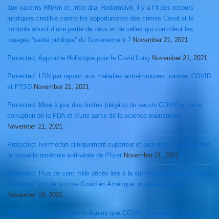
aux vaccins RNAm et, inter alia, Redemsivir, il y a t’il des recours
juridiques crédible contre les opportunistes des crimes Covid et le
controle abusif d’une partie de ceux et de celles qui contrôlent les
rouages “santé publique” du Governement ?
November 21, 2021
Protected: Approche Holistique pour le Covid Long
November 21, 2021
Protected: LDN par rapport aux maladies auto-immunes, cancer, COVID
et PTSD
November 21, 2021
Protected: Mise à jour des limites (dégâts) du vaccin COVID et de la
corruption de la FDA et d’une partie de la science mainstream
November 21, 2021
Protected: Ivermectin cliniquement supérieur et bien moins onéreux que
la nouvelle molécule anti-virale de Pfizer
November 21, 2021
Protected: Plus de cent mille décès liés à la sur-médicalisation et “drug
overdose” lors de la crise Covid en Amérique: nouveau record
November 19, 2021
Protected: Nouvelle étude indiquant que COVID 19 aurait sa source