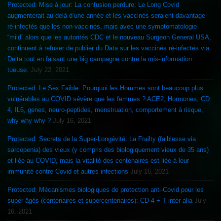
Protected: Mise à jour: La confusion perdure: Le Long Covid
augmenterait au delà d’une année et les vaccinés seraient davantage
ré-infectés que les non-vaccinés, mais avec une symptomatologie
“mild” alors que les autorités CDC et le nouveau Surgeon General USA,
continuent à refuser de publier du Data sur les vaccinés ré-infectés via
Delta tout en faisant une big campagne contre la mis-information
tueuse.
July 22, 2021
Protected: Le Sex Faible: Pourquoi les Hommes sont beaucoup plus
vulnérables au COVID sévère que les femmes ? ACE2, Hormones, CD
4, IL6, genes, neuro-peptides, menstruation, comportement à risque,
why why why ?
July 16, 2021
Protected: Secrets de la Super-Longévité: La Frailty (faiblesse via
sarcopenia) des vieux (y compris des biologiquement vieux de 35 ans)
et liée au COVID, mais la vitalité des centenaires est liée à leur
immunité contre Covid et autres infections
July 16, 2021
Protected: Mécanismes biologiques de protection anti-Covid pour les
super-âgés (centenaires et supercentenaires): CD 4 + T inter alia
July
16, 2021