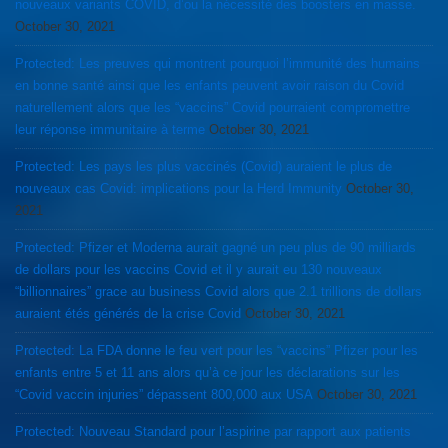
nouveaux variants COVID, d’ou la nécessité des boosters en masse.
October 30, 2021
Protected: Les preuves qui montrent pourquoi l’immunité des humains
en bonne santé ainsi que les enfants peuvent avoir raison du Covid
naturellement alors que les “vaccins” Covid pourraient compromettre
leur réponse immunitaire à terme
October 30, 2021
Protected: Les pays les plus vaccinés (Covid) auraient le plus de
nouveaux cas Covid: implications pour la Herd Immunity
October 30,
2021
Protected: Pfizer et Moderna aurait gagné un peu plus de 90 milliards
de dollars pour les vaccins Covid et il y aurait eu 130 nouveaux
“billionnaires” grace au business Covid alors que 2.1 trillions de dollars
auraient étés générés de la crise Covid
October 30, 2021
Protected: La FDA donne le feu vert pour les “vaccins” Pfizer pour les
enfants entre 5 et 11 ans alors qu’à ce jour les déclarations sur les
“Covid vaccin injuries” dépassent 800,000 aux USA
October 30, 2021
Protected: Nouveau Standard pour l’aspirine par rapport aux patients