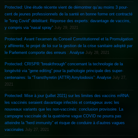
Protected: Une étude récente vient de démontrer qu’au moins 3 pour-
cent de jeunes professionnels de la santé en bonne forme ont contracté
le “long Covid” débilitant: Réponse des experts: davantage de vaccins,
y compris via “nasal spray”
July 29, 2021
Protected: Avant l’examen du Conseil Constitutionnel et la Promulgation
y afférente, le projet de loi sur la gestion de la crise sanitaire adopté par
le Parlement comporte des erreurs : Analyse
July 28, 2021
Protected: CRISPR “breakthrough” concernant la technologie de la
longévité via “gene editing” pour la pathologie principale des super-
centenaires: la “Transthyretin (ATTR) Amyloidosis”: Analyse
July 27,
2021
Protected: Mise à jour (juillet 2021) sur les limites des vaccins mRNA:
les vaccinés seraient davantage infectés et contagieux avec les
nouveaux variants que les non-vaccinés: conclusion provisoire. La
campagne vaccinale de la quatrième vague COVID ne pourra pas
atteindre la “herd immunity” et risque de conduire à d’autres vagues
vaccinales
July 27, 2021