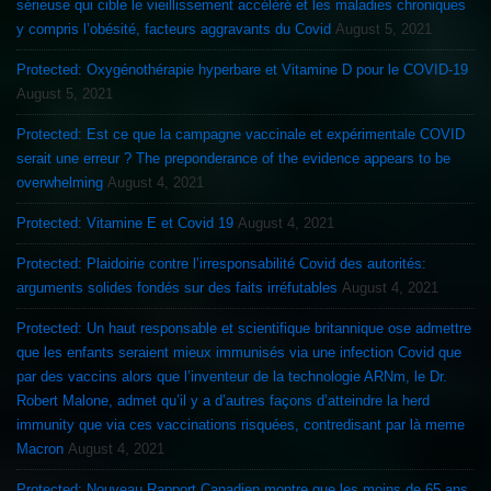
sérieuse qui cible le vieillissement accéléré et les maladies chroniques
y compris l’obésité, facteurs aggravants du Covid
August 5, 2021
Protected: Oxygénothérapie hyperbare et Vitamine D pour le COVID-19
August 5, 2021
Protected: Est ce que la campagne vaccinale et expérimentale COVID
serait une erreur ? The preponderance of the evidence appears to be
overwhelming
August 4, 2021
Protected: Vitamine E et Covid 19
August 4, 2021
Protected: Plaidoirie contre l’irresponsabilité Covid des autorités:
arguments solides fondés sur des faits irréfutables
August 4, 2021
Protected: Un haut responsable et scientifique britannique ose admettre
que les enfants seraient mieux immunisés via une infection Covid que
par des vaccins alors que l’inventeur de la technologie ARNm, le Dr.
Robert Malone, admet qu’il y a d’autres façons d’atteindre la herd
immunity que via ces vaccinations risquées, contredisant par là meme
Macron
August 4, 2021
Protected: Nouveau Rapport Canadien montre que les moins de 65 ans