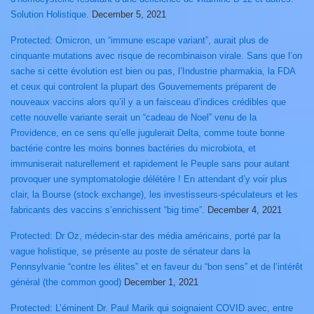
Solution Holistique.
December 5, 2021
Protected: Omicron, un “immune escape variant”, aurait plus de
cinquante mutations avec risque de recombinaison virale. Sans que l’on
sache si cette évolution est bien ou pas, l’Industrie pharmakia, la FDA
et ceux qui controlent la plupart des Gouvernements préparent de
nouveaux vaccins alors qu’il y a un faisceau d’indices crédibles que
cette nouvelle variante serait un “cadeau de Noel” venu de la
Providence, en ce sens qu’elle jugulerait Delta, comme toute bonne
bactérie contre les moins bonnes bactéries du microbiota, et
immuniserait naturellement et rapidement le Peuple sans pour autant
provoquer une symptomatologie délétère ! En attendant d’y voir plus
clair, la Bourse (stock exchange), les investisseurs-spéculateurs et les
fabricants des vaccins s’enrichissent “big time”.
December 4, 2021
Protected: Dr Oz, médecin-star des média américains, porté par la
vague holistique, se présente au poste de sénateur dans la
Pennsylvanie “contre les élites” et en faveur du “bon sens” et de l’intérêt
général (the common good)
December 1, 2021
Protected: L’éminent Dr. Paul Marik qui soignaient COVID avec, entre