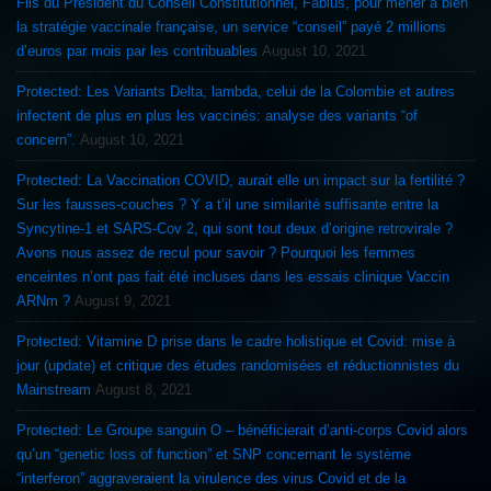
Fils du Président du Conseil Constitutionnel, Fabius, pour mener à bien
la stratégie vaccinale française, un service “conseil” payé 2 millions
d’euros par mois par les contribuables
August 10, 2021
Protected: Les Variants Delta, lambda, celui de la Colombie et autres
infectent de plus en plus les vaccinés: analyse des variants “of
concern”.
August 10, 2021
Protected: La Vaccination COVID, aurait elle un impact sur la fertilité ?
Sur les fausses-couches ? Y a t’il une similarité suffisante entre la
Syncytine-1 et SARS-Cov 2, qui sont tout deux d’origine retrovirale ?
Avons nous assez de recul pour savoir ? Pourquoi les femmes
enceintes n’ont pas fait été incluses dans les essais clinique Vaccin
ARNm ?
August 9, 2021
Protected: Vitamine D prise dans le cadre holistique et Covid: mise à
jour (update) et critique des études randomisées et réductionnistes du
Mainstream
August 8, 2021
Protected: Le Groupe sanguin O – bénéficierait d’anti-corps Covid alors
qu’un “genetic loss of function” et SNP concernant le système
“interferon” aggraveraient la virulence des virus Covid et de la