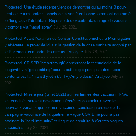
Protected: Une étude récente vient de démontrer qu’au moins 3 pour-
cent de jeunes professionnels de la santé en bonne forme ont contracté
le “long Covid” débilitant: Réponse des experts: davantage de vaccins,
y compris via “nasal spray”
July 29, 2021
Protected: Avant l’examen du Conseil Constitutionnel et la Promulgation
y afférente, le projet de loi sur la gestion de la crise sanitaire adopté par
le Parlement comporte des erreurs : Analyse
July 28, 2021
Protected: CRISPR “breakthrough” concernant la technologie de la
longévité via “gene editing” pour la pathologie principale des super-
centenaires: la “Transthyretin (ATTR) Amyloidosis”: Analyse
July 27,
2021
Protected: Mise à jour (juillet 2021) sur les limites des vaccins mRNA:
les vaccinés seraient davantage infectés et contagieux avec les
nouveaux variants que les non-vaccinés: conclusion provisoire. La
campagne vaccinale de la quatrième vague COVID ne pourra pas
atteindre la “herd immunity” et risque de conduire à d’autres vagues
vaccinales
July 27, 2021