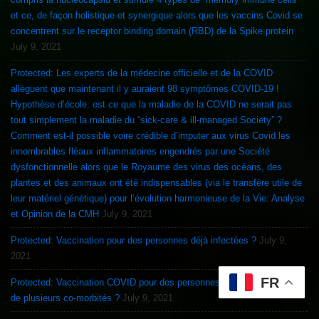
et ce, de façon holistique et synergique alors que les vaccins Covid se
concentrent sur le receptor binding domain (RBD) de la Spike protein
July 9, 2021
Protected: Les experts de la médecine officielle et de la COVID
allèguent que maintenant il y auraient 98 symptômes COVID-19 !
Hypothèse d’école: est ce que la maladie de la COVID ne serait pas
tout simplement la maladie du “sick-care & ill-managed Society” ?
Comment est-il possible voire crédible d’imputer aux virus Covid les
innombrables fléaux inflammatoires engendrés par une Société
dysfonctionnelle alors que le Royaume des virus des océans, des
plantes et des animaux ont été indispensables (via le transfère utile de
leur matériel génétique) pour l’évolution harmonieuse de la Vie: Analyse
et Opinion de la CMH
July 9, 2021
Protected: Vaccination pour des personnes déjà infectées ?
July 9,
2021
FR
Protected: Vaccination COVID pour des personnes souffrant d’une ou
de plusieurs co-morbités ?
July 9, 2021