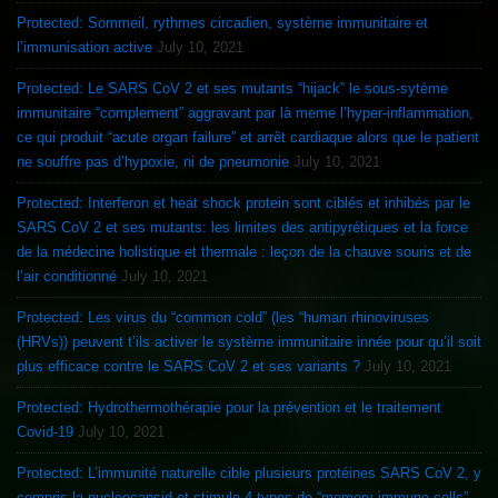
Protected: Sommeil, rythmes circadien, système immunitaire et
l’immunisation active
July 10, 2021
Protected: Le SARS CoV 2 et ses mutants “hijack” le sous-sytème
immunitaire “complement” aggravant par là meme l’hyper-inflammation,
ce qui produit “acute organ failure” et arrêt cardiaque alors que le patient
ne souffre pas d’hypoxie, ni de pneumonie
July 10, 2021
Protected: Interferon et heat shock protein sont ciblés et inhibés par le
SARS CoV 2 et ses mutants: les limites des antipyrétiques et la force
de la médecine holistique et thermale : leçon de la chauve souris et de
l’air conditionné
July 10, 2021
Protected: Les virus du “common cold” (les “human rhinoviruses
(HRVs)) peuvent t’ils activer le système immunitaire innée pour qu’il soit
plus efficace contre le SARS CoV 2 et ses variants ?
July 10, 2021
Protected: Hydrothermothérapie pour la prévention et le traitement
Covid-19
July 10, 2021
Protected: L’immunité naturelle cible plusieurs protéines SARS CoV 2, y
compris la nucleocapsid et stimule 4 types de “memory immune cells”