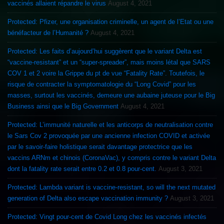
vaccinés allaient répandre le virus
August 4, 2021
Protected: Pfizer, une organisation criminelle, un agent de l’Etat ou une
bénéfacteur de l’Humanité ?
August 4, 2021
Protected: Les faits d’aujourd’hui suggèrent que le variant Delta est
“vaccine-resistant” et un “super-spreader”, mais moins létal que SARS
COV 1 et 2 voire la Grippe du pt de vue “Fatality Rate”. Toutefois, le
risque de contracter la symptomatologie du “Long Covid” pour les
masses, surtout les vaccinés, demeure une aubaine juteuse pour le Big
Business ainsi que le Big Government
August 4, 2021
Protected: L’immunité naturelle et les anticorps de neutralisation contre
le Sars Cov 2 provoquée par une ancienne infection COVID et activée
par le savoir-faire holistique serait davantage protectrice que les
vaccins ARNm et chinois (CoronaVac), y compris contre le variant Delta
dont la fatality rate serait entre 0.2 et 0.8 pour-cent.
August 3, 2021
Protected: Lambda variant is vaccine-resistant, so will the next mutated
generation of Delta also escape vaccination immunity ?
August 3, 2021
Protected: Vingt pour-cent de Covid Long chez les vaccinés infectés