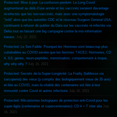
Protected: Mise à jour: La confusion perdure: Le Long Covid
augmenterait au delà d’une année et les vaccinés seraient davantage
ré-infectés que les non-vaccinés, mais avec une symptomatologie
“mild” alors que les autorités CDC et le nouveau Surgeon General USA,
continuent à refuser de publier du Data sur les vaccinés ré-infectés via
Delta tout en faisant une big campagne contre la mis-information
tueuse.
July 22, 2021
Protected: Le Sex Faible: Pourquoi les Hommes sont beaucoup plus
vulnérables au COVID sévère que les femmes ? ACE2, Hormones, CD
4, IL6, genes, neuro-peptides, menstruation, comportement à risque,
why why why ?
July 16, 2021
Protected: Secrets de la Super-Longévité: La Frailty (faiblesse via
sarcopenia) des vieux (y compris des biologiquement vieux de 35 ans)
et liée au COVID, mais la vitalité des centenaires est liée à leur
immunité contre Covid et autres infections
July 16, 2021
Protected: Mécanismes biologiques de protection anti-Covid pour les
super-âgés (centenaires et supercentenaires): CD 4 + T inter alia
July
16, 2021