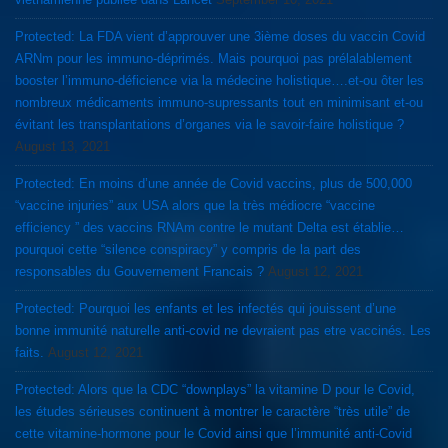
Protected: La FDA vient d’approuver une 3ième doses du vaccin Covid
ARNm pour les immuno-déprimés. Mais pourquoi pas prélalablement
booster l’immuno-déficience via la médecine holistique….et-ou ôter les
nombreux médicaments immuno-supressants tout en minimisant et-ou
évitant les transplantations d’organes via le savoir-faire holistique ?
August 13, 2021
Protected: En moins d’une année de Covid vaccins, plus de 500,000
“vaccine injuries” aux USA alors que la très médiocre “vaccine
efficiency ” des vaccins RNAm contre le mutant Delta est établie…
pourquoi cette “silence conspiracy” y compris de la part des
responsables du Gouvernement Francais ?
August 12, 2021
Protected: Pourquoi les enfants et les infectés qui jouissent d’une
bonne immunité naturelle anti-covid ne devraient pas etre vaccinés. Les
faits.
August 12, 2021
Protected: Alors que la CDC “downplays” la vitamine D pour le Covid,
les études sérieuses continuent à montrer le caractère “très utile” de
cette vitamine-hormone pour le Covid ainsi que l’immunité anti-Covid