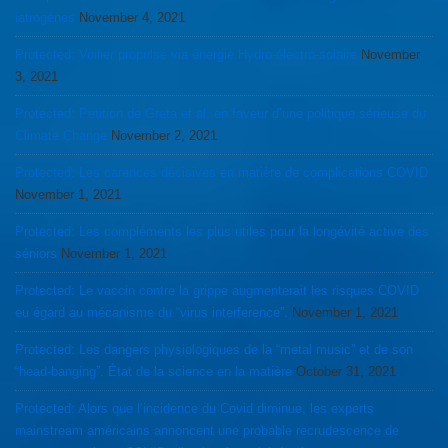
iatrogènes
November 4, 2021
Protected: Voilier propulsé via énergie Hydro-électro-solaire
November
3, 2021
Protected: Pétition de Greta et al, en faveur d’une politique sérieuse du
Climate Change
November 2, 2021
Protected: Les carences décisives en matière de complications COVID
November 1, 2021
Protected: Les compléments les plus utiles pour la longévité active des
séniors
November 1, 2021
Protected: Le vaccin contre la grippe augmenterait les risques COVID
eu égard au mécanisme du “virus interference”.
November 1, 2021
Protected: Les dangers physiologiques de la “metal music” et de son
“head-banging”. État de la science en la matière
October 31, 2021
Protected: Alors que l’incidence du Covid diminue, les experts
mainstream américains annoncent une probable recrudescence de