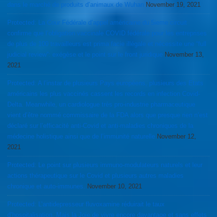
dans le marché de produits d’animaux de Wuhan
November 19, 2021
Protected: La Cour Fédérale d’appel américaine du 5ieme circuit
confirme que l’obligation vaccinale COVID fédérale pour les entreprises
de plus de 100 travailleurs est prima facie illégale et nécessite une “full
judicial review”: exégèse et le point sur le front juridique
November 13,
2021
Protected: A l’instar de plusieurs Pays européens, plusieurs des Etats
américains les plus vaccinés cassent les records en infection Covid-
Delta. Meanwhile, un cardiologue très pro-industrie pharmaceutique
vient d’être nommé commissaire de la FDA alors que presque rien n’est
déclaré sur l’efficacité anti-Covid et anti-maladies chroniques de la
médecine holistique ainsi que de l’immunité naturelle
November 12,
2021
Protected: Le point sur plusieurs immuno-modulateurs naturels et leur
actions thérapeutique sur le Covid et plusieurs autres maladies
chronique et auto-immunes.
November 10, 2021
Protected: L’antidepresseur fluvoxamine réduirait le taux
d’hospitalisation. Mais la Joie de vivre encore davantage et sans effets