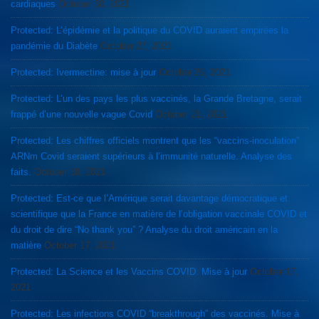
cardiaques
October 30, 2021
Protected: L’épidémie et la politique du COVID auraient empirées la
pandémie du Diabète
October 27, 2021
Protected: Ivermectine: mise à jour
October 26, 2021
Protected: L’un des pays les plus vaccinés, la Grande Bretagne, serait
frappé d’une nouvelle vague Covid
October 21, 2021
Protected: Les chiffres officiels montrent que les “vaccins-inoculation”
ARNm Covid seraient supérieurs à l’immunité naturelle. Analyse des
faits.
October 18, 2021
Protected: Est-ce que l’Amérique serait davantage démocratique et
scientifique que la France en matière de l’obligation vaccinale COVID et
du droit de dire “No thank you” ? Analyse du droit américain en la
matière
October 17, 2021
Protected: La Science et les Vaccins COVID. Mise à jour
October 17,
2021
Protected: Les infections COVID “breakthrough” des vaccinés. Mise à