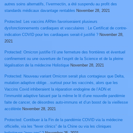
autres soins alternatifs, l’ivermectin, a été suspendu au profit des
standards médicaux davantage rentables
November 28, 2021
Protected: Les vaccins ARNm favoriseraient plusieurs
dysfonctionnements cardiaques et vasculaires : Le Certificat de contre-
indication COVID pour les cardiaques serait-il justifié ?
November 28,
2021
Protected: Omicron justifie t’il une fermeture des frontières et éventuel
confinement ou une ouverture de l’esprit de la Science et de la pleine
légalisation de la médecine Holistique
November 28, 2021
Protected: Nouveau variant Omicron serait plus contagieux que Delta,
mutation adaptive oblige…surtout pour les vaccinés, alors que les
Vaccins Covid inhiberaient la réparation endogène de l’ADN et
l’immunité adaptive faisant par la même le lit d’une nouvelle pandémie
faite de cancer, de désordres auto-immuns et d’un boost de la vieillesse
accélérée
November 28, 2021
Protected: Contibuer à la Fin de la pandémie COVID via la médecine
officielle, via les “fever clinics” de la Chine ou via les cliniques
holistiques “new age” ?
November 25, 2021