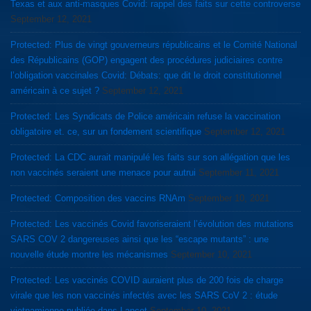
Texas et aux anti-masques Covid: rappel des faits sur cette controverse
September 12, 2021
Protected: Plus de vingt gouverneurs républicains et le Comité National
des Républicains (GOP) engagent des procédures judiciaires contre
l’obligation vaccinales Covid: Débats: que dit le droit constitutionnel
américain à ce sujet ?
September 12, 2021
Protected: Les Syndicats de Police américain refuse la vaccination
obligatoire et. ce, sur un fondement scientifique
September 12, 2021
Protected: La CDC aurait manipulé les faits sur son allégation que les
non vaccinés seraient une menace pour autrui
September 11, 2021
Protected: Composition des vaccins RNAm
September 10, 2021
Protected: Les vaccinés Covid favoriseraient l’évolution des mutations
SARS COV 2 dangereuses ainsi que les “escape mutants” : une
nouvelle étude montre les mécanismes
September 10, 2021
Protected: Les vaccinés COVID auraient plus de 200 fois de charge
virale que les non vaccinés infectés avec les SARS CoV 2 : étude
vietnamienne publiée dans Lancet
September 10, 2021