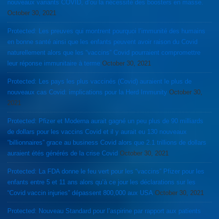
nouveaux variants COVID, d’ou la nécessité des boosters en masse.
October 30, 2021
Protected: Les preuves qui montrent pourquoi l’immunité des humains
en bonne santé ainsi que les enfants peuvent avoir raison du Covid
naturellement alors que les “vaccins” Covid pourraient compromettre
leur réponse immunitaire à terme
October 30, 2021
Protected: Les pays les plus vaccinés (Covid) auraient le plus de
nouveaux cas Covid: implications pour la Herd Immunity
October 30,
2021
Protected: Pfizer et Moderna aurait gagné un peu plus de 90 milliards
de dollars pour les vaccins Covid et il y aurait eu 130 nouveaux
“billionnaires” grace au business Covid alors que 2.1 trillions de dollars
auraient étés générés de la crise Covid
October 30, 2021
Protected: La FDA donne le feu vert pour les “vaccins” Pfizer pour les
enfants entre 5 et 11 ans alors qu’à ce jour les déclarations sur les
“Covid vaccin injuries” dépassent 800,000 aux USA
October 30, 2021
Protected: Nouveau Standard pour l’aspirine par rapport aux patients