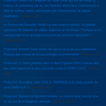
Protected: Suite à la Pandémie du “Junk Food” qui tue au moins 11
millions de personnes par an, les hôpitaux américains commencent a
offrir le meilleur régime alimentaire anti-inflammatoire, le régime
végétalien.
October 6, 2021
Le Secteur du Cannabis, fondé sur une science robuste, va bientôt
approcher 60 milliards de dollars légitimes en Amérique: Pourquoi un tel
manquement et-ou aveuglement parmi les autorités françaises ?
October 5, 2021
Protected: Bernard Tapie meurt: du cancer et-ou de ses traitements.
Analyse des erreurs de la cancérologie conventionnelle
October 5, 2021
Protected: Le Delta prolifère dans la New England (USA) d’autant plus
que cette région est la plus vaccinée contre le SARS CoV-2.
October 3,
2021
Protected: Bromaline cible l’ACE-2, TMPRSS2 et la Spike protein du
virus SARS CoV 2
October 2, 2021
Protected: Romarin et Bactérie Subtelis se marient avec succès pour
ce qui est de la longévité optimale
October 2, 2021