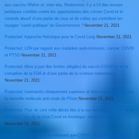
aux vaccins RNAm et, inter alia, Redemsivir, il y a t’il des recours
juridiques crédible contre les opportunistes des crimes Covid et le
controle abusif d’une partie de ceux et de celles qui contrôlent les
rouages “santé publique” du Governement ?
November 21, 2021
Protected: Approche Holistique pour le Covid Long
November 21, 2021
Protected: LDN par rapport aux maladies auto-immunes, cancer, COVID
et PTSD
November 21, 2021
Protected: Mise à jour des limites (dégâts) du vaccin COVID et de la
corruption de la FDA et d’une partie de la science mainstream
November 21, 2021
Protected: Ivermectin cliniquement supérieur et bien moins onéreux que
la nouvelle molécule anti-virale de Pfizer
November 21, 2021
Protected: Plus de cent mille décès liés à la sur-médicalisation et “drug
overdose” lors de la crise Covid en Amérique: nouveau record
November 19, 2021
Protected: Nouvelle étude indiquant que COVID 19 aurait sa source