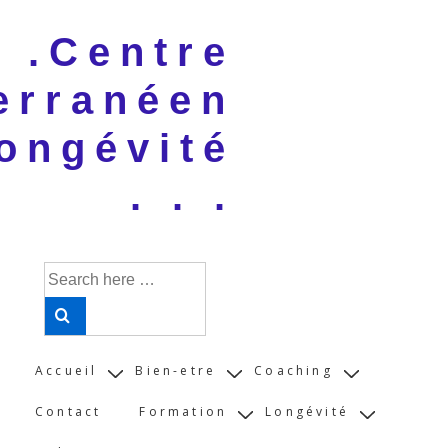
↓
 . .Centre
Skip
to
erranéen
Main
Content
ongévité
. . .
Search
for:
Main
Accueil
Bien-etre
Coaching
Navigation
Contact
Formation
Longévité