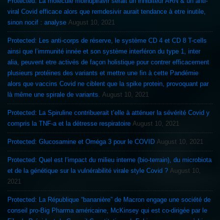
Protected: La molécule molnupiravir serait un inhibiteur ARN & un anti-
viral Covid efficace alors que remdesivir aurait tendance à etre inutile,
sinon nocif : analyse
August 10, 2021
Protected: Les anti-corps de réserve, le système CD 4 et CD 8 T-cells
ainsi que l’immunité innée et son système interféron du type 1, inter
alia, peuvent etre activés de façon holistique pour contrer efficacement
plusieurs protéines des variants et mettre une fin à cette Pandémie
alors que vaccins Covid ne ciblent que la spike protein, provoquant par
là même une spirale de variants.
August 10, 2021
Protected: La Spiruline contribuerait t’elle à atténuer la sévérité Covid y
compris la TNF-a et la détresse respiratoire
August 10, 2021
Protected: Glucosamine et Oméga 3 pour le COVID
August 10, 2021
Protected: Quel est l’impact du milieu interne (bio-terrain), du microbiota
et de la génétique sur la vulnérabilité virale style Covid ?
August 10,
2021
Protected: La République “bananière” de Macron engage une société de
conseil pro-Big Pharma américaine, McKinsey qui est co-dirigée par le