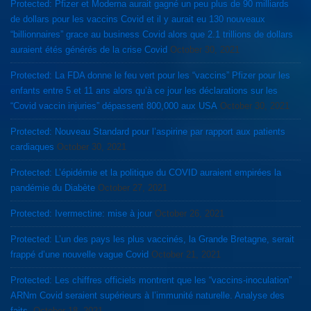
Protected: Pfizer et Moderna aurait gagné un peu plus de 90 milliards
de dollars pour les vaccins Covid et il y aurait eu 130 nouveaux
“billionnaires” grace au business Covid alors que 2.1 trillions de dollars
auraient étés générés de la crise Covid
October 30, 2021
Protected: La FDA donne le feu vert pour les “vaccins” Pfizer pour les
enfants entre 5 et 11 ans alors qu’à ce jour les déclarations sur les
“Covid vaccin injuries” dépassent 800,000 aux USA
October 30, 2021
Protected: Nouveau Standard pour l’aspirine par rapport aux patients
cardiaques
October 30, 2021
Protected: L’épidémie et la politique du COVID auraient empirées la
pandémie du Diabète
October 27, 2021
Protected: Ivermectine: mise à jour
October 26, 2021
Protected: L’un des pays les plus vaccinés, la Grande Bretagne, serait
frappé d’une nouvelle vague Covid
October 21, 2021
Protected: Les chiffres officiels montrent que les “vaccins-inoculation”
ARNm Covid seraient supérieurs à l’immunité naturelle. Analyse des
faits.
October 18, 2021