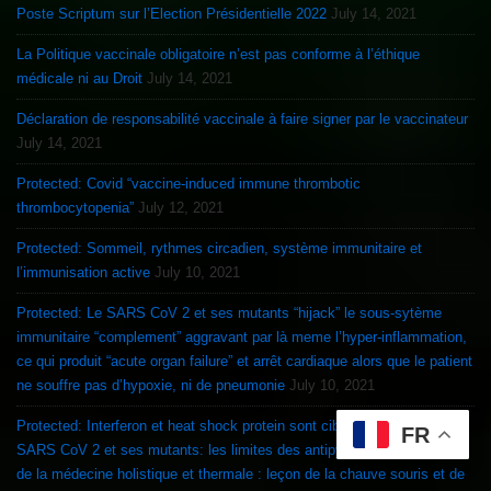
Poste Scriptum sur l’Election Présidentielle 2022
July 14, 2021
La Politique vaccinale obligatoire n’est pas conforme à l’éthique
médicale ni au Droit
July 14, 2021
Déclaration de responsabilité vaccinale à faire signer par le vaccinateur
July 14, 2021
Protected: Covid “vaccine-induced immune thrombotic
thrombocytopenia”
July 12, 2021
Protected: Sommeil, rythmes circadien, système immunitaire et
l’immunisation active
July 10, 2021
Protected: Le SARS CoV 2 et ses mutants “hijack” le sous-sytème
immunitaire “complement” aggravant par là meme l’hyper-inflammation,
ce qui produit “acute organ failure” et arrêt cardiaque alors que le patient
ne souffre pas d’hypoxie, ni de pneumonie
July 10, 2021
Protected: Interferon et heat shock protein sont ciblés et inhibés par le
FR
SARS CoV 2 et ses mutants: les limites des antipyrétiques et la force
de la médecine holistique et thermale : leçon de la chauve souris et de