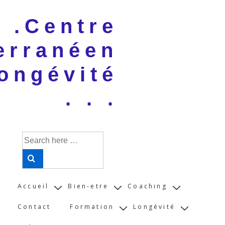
↓
 . .Centre
Skip
to
erranéen
Main
Content
ongévité
. . .
Search
for:
Main
Accueil
Bien-etre
Coaching
Navigation
Contact
Formation
Longévité