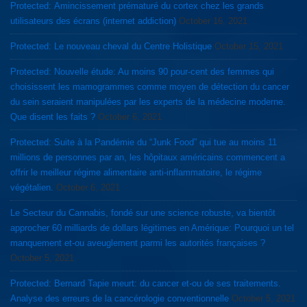
Protected: Amincissement prématuré du cortex chez les grands
utilisateurs des écrans (internet addiction)
October 16, 2021
Protected: Le nouveau cheval du Centre Holistique
October 15, 2021
Protected: Nouvelle étude: Au moins 90 pour-cent des femmes qui
choisissent les mamogrammes comme moyen de détection du cancer
du sein seraient manipulées par les experts de la médecine moderne.
Que disent les faits ?
October 6, 2021
Protected: Suite à la Pandémie du “Junk Food” qui tue au moins 11
millions de personnes par an, les hôpitaux américains commencent a
offrir le meilleur régime alimentaire anti-inflammatoire, le régime
végétalien.
October 6, 2021
Le Secteur du Cannabis, fondé sur une science robuste, va bientôt
approcher 60 milliards de dollars légitimes en Amérique: Pourquoi un tel
manquement et-ou aveuglement parmi les autorités françaises ?
October 5, 2021
Protected: Bernard Tapie meurt: du cancer et-ou de ses traitements.
Analyse des erreurs de la cancérologie conventionnelle
October 5, 2021