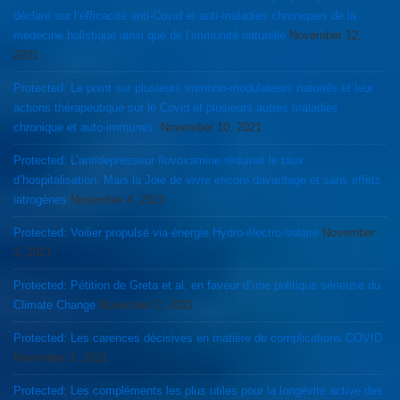
déclaré sur l’efficacité anti-Covid et anti-maladies chroniques de la
médecine holistique ainsi que de l’immunité naturelle
November 12,
2021
Protected: Le point sur plusieurs immuno-modulateurs naturels et leur
actions thérapeutique sur le Covid et plusieurs autres maladies
chronique et auto-immunes.
November 10, 2021
Protected: L’antidepresseur fluvoxamine réduirait le taux
d’hospitalisation. Mais la Joie de vivre encore davantage et sans effets
iatrogènes
November 4, 2021
Protected: Voilier propulsé via énergie Hydro-électro-solaire
November
3, 2021
Protected: Pétition de Greta et al, en faveur d’une politique sérieuse du
Climate Change
November 2, 2021
Protected: Les carences décisives en matière de complications COVID
November 1, 2021
Protected: Les compléments les plus utiles pour la longévité active des