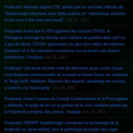
Protected: Nouveau rapport CDC admet que les vaccinés infectés (ie
“breakthrough infections) avec Delta avaient un ” tremendous amounts
of the virus in the nose and throat”.
July 31, 2021
Protected: Avant que la FDA approuve les vaccins COVID, le
Pentagone envisage du forcing sous menace de punition alors qu’il n’y
a que 24 décès “COVID” (présumés) sur plus d’un million de militaires.
Question: et si les infections coronavirus sur un terrain sain étaient
protectrices ? Analyse
July 31, 2021
Protected: Une étude récente vient de démontrer qu’au moins 3 pour-
cent de jeunes professionnels de la santé en bonne forme ont contracté
le “long Covid” débilitant: Réponse des experts: davantage de vaccins,
y compris via “nasal spray”
July 29, 2021
Protected: Avant l’examen du Conseil Constitutionnel et la Promulgation
y afférente, le projet de loi sur la gestion de la crise sanitaire adopté par
le Parlement comporte des erreurs : Analyse
July 28, 2021
Protected: CRISPR “breakthrough” concernant la technologie de la
longévité via “gene editing” pour la pathologie principale des super-