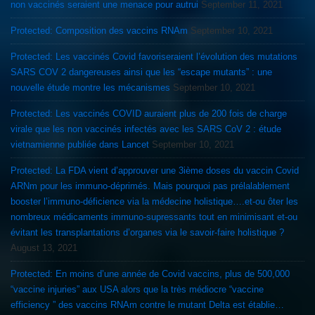
non vaccinés seraient une menace pour autrui
September 11, 2021
Protected: Composition des vaccins RNAm
September 10, 2021
Protected: Les vaccinés Covid favoriseraient l’évolution des mutations
SARS COV 2 dangereuses ainsi que les “escape mutants” : une
nouvelle étude montre les mécanismes
September 10, 2021
Protected: Les vaccinés COVID auraient plus de 200 fois de charge
virale que les non vaccinés infectés avec les SARS CoV 2 : étude
vietnamienne publiée dans Lancet
September 10, 2021
Protected: La FDA vient d’approuver une 3ième doses du vaccin Covid
ARNm pour les immuno-déprimés. Mais pourquoi pas prélalablement
booster l’immuno-déficience via la médecine holistique….et-ou ôter les
nombreux médicaments immuno-supressants tout en minimisant et-ou
évitant les transplantations d’organes via le savoir-faire holistique ?
August 13, 2021
Protected: En moins d’une année de Covid vaccins, plus de 500,000
“vaccine injuries” aux USA alors que la très médiocre “vaccine
efficiency ” des vaccins RNAm contre le mutant Delta est établie…