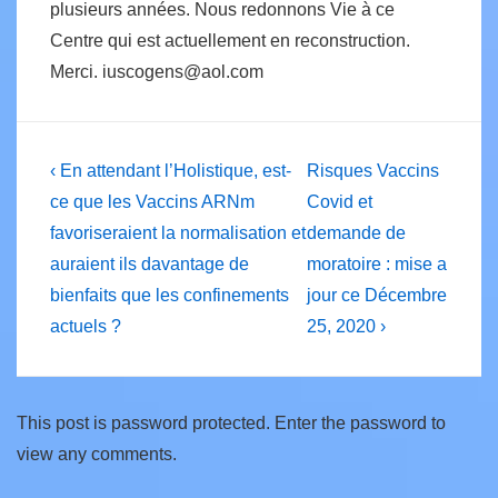
plusieurs années. Nous redonnons Vie à ce
Centre qui est actuellement en reconstruction.
Merci. iuscogens@aol.com
Post
Previous
Next
‹ En attendant l’Holistique, est-
Risques Vaccins
Post
Post
navigation
ce que les Vaccins ARNm
Covid et
is
is
favoriseraient la normalisation et
demande de
auraient ils davantage de
moratoire : mise a
bienfaits que les confinements
jour ce Décembre
actuels ?
25, 2020 ›
This post is password protected. Enter the password to
view any comments.