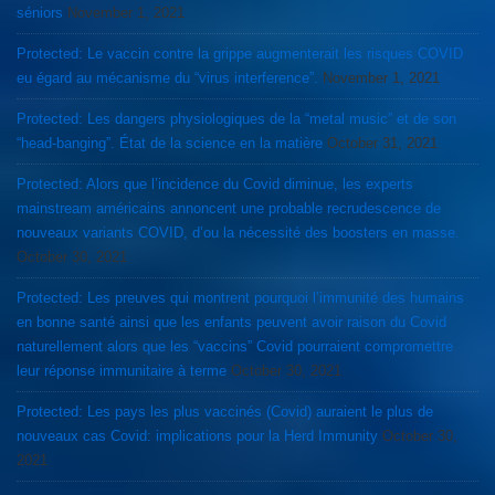
séniors
November 1, 2021
Protected: Le vaccin contre la grippe augmenterait les risques COVID
eu égard au mécanisme du “virus interference”.
November 1, 2021
Protected: Les dangers physiologiques de la “metal music” et de son
“head-banging”. État de la science en la matière
October 31, 2021
Protected: Alors que l’incidence du Covid diminue, les experts
mainstream américains annoncent une probable recrudescence de
nouveaux variants COVID, d’ou la nécessité des boosters en masse.
October 30, 2021
Protected: Les preuves qui montrent pourquoi l’immunité des humains
en bonne santé ainsi que les enfants peuvent avoir raison du Covid
naturellement alors que les “vaccins” Covid pourraient compromettre
leur réponse immunitaire à terme
October 30, 2021
Protected: Les pays les plus vaccinés (Covid) auraient le plus de
nouveaux cas Covid: implications pour la Herd Immunity
October 30,
2021