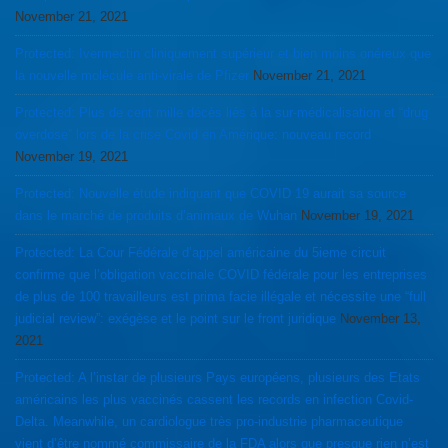
November 21, 2021
Protected: Ivermectin cliniquement supérieur et bien moins onéreux que
la nouvelle molécule anti-virale de Pfizer
November 21, 2021
Protected: Plus de cent mille décès liés à la sur-médicalisation et “drug
overdose” lors de la crise Covid en Amérique: nouveau record
November 19, 2021
Protected: Nouvelle étude indiquant que COVID 19 aurait sa source
dans le marché de produits d’animaux de Wuhan
November 19, 2021
Protected: La Cour Fédérale d’appel américaine du 5ieme circuit
confirme que l’obligation vaccinale COVID fédérale pour les entreprises
de plus de 100 travailleurs est prima facie illégale et nécessite une “full
judicial review”: exégèse et le point sur le front juridique
November 13,
2021
Protected: A l’instar de plusieurs Pays européens, plusieurs des Etats
américains les plus vaccinés cassent les records en infection Covid-
Delta. Meanwhile, un cardiologue très pro-industrie pharmaceutique
vient d’être nommé commissaire de la FDA alors que presque rien n’est