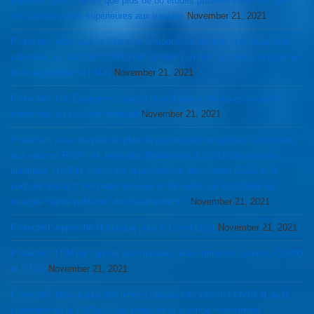
naturelle COVID, alors que plus de 80 études publiées montrent que
ces données sont supérieures aux vaccins
November 21, 2021
Protected: Alors que la Vitamine D module l’immunité et la réparation
cellulaire, les Vaccins COVID détruiraient l’un des systèmes endogènes
de la réparation de l’ADN
November 21, 2021
Protected: Les Épidémies Opiode et maladies chroniques seraient
inhérentes au système normatif
November 21, 2021
Protected: Avec de plus en plus de pathologies iatrogènes Covid liées
aux vaccins RNAm et, inter alia, Redemsivir, il y a t’il des recours
juridiques crédible contre les opportunistes des crimes Covid et le
controle abusif d’une partie de ceux et de celles qui contrôlent les
rouages “santé publique” du Governement ?
November 21, 2021
Protected: Approche Holistique pour le Covid Long
November 21, 2021
Protected: LDN par rapport aux maladies auto-immunes, cancer, COVID
et PTSD
November 21, 2021
Protected: Mise à jour des limites (dégâts) du vaccin COVID et de la
corruption de la FDA et d’une partie de la science mainstream