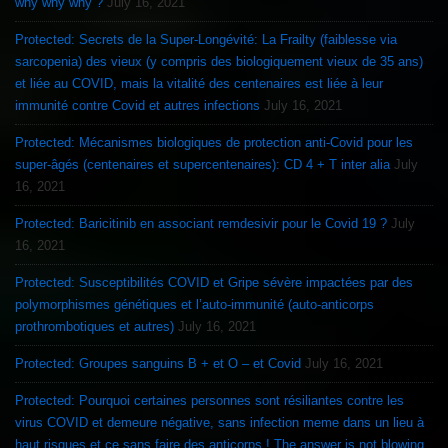
why why why ?
July 16, 2021
Protected: Secrets de la Super-Longévité: La Frailty (faiblesse via
sarcopenia) des vieux (y compris des biologiquement vieux de 35 ans)
et liée au COVID, mais la vitalité des centenaires est liée à leur
immunité contre Covid et autres infections
July 16, 2021
Protected: Mécanismes biologiques de protection anti-Covid pour les
super-âgés (centenaires et supercentenaires): CD 4 + T inter alia
July
16, 2021
Protected: Baricitinib en associant remdesivir pour le Covid 19 ?
July
16, 2021
Protected: Susceptibilités COVID et Gripe sévère impactées par des
polymorphismes génétiques et l’auto-immunité (auto-anticorps
prothrombotiques et autres)
July 16, 2021
Protected: Groupes sanguins B + et O – et Covid
July 16, 2021
Protected: Pourquoi certaines personnes sont résiliantes contre les
virus COVID et demeure négative, sans infection meme dans un lieu à
haut risques et ce sans faire des anticorps ! The answer is not blowing