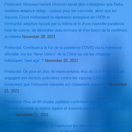
Protected: Nouveau variant Omicron serait plus contagieux que Delta,
mutation adaptive oblige…surtout pour les vaccinés, alors que les
Vaccins Covid inhiberaient la réparation endogène de l’ADN et
l’immunité adaptive faisant par la même le lit d’une nouvelle pandémie
faite de cancer, de désordres auto-immuns et d’un boost de la vieillesse
accélérée
November 28, 2021
Protected: Contibuer à la Fin de la pandémie COVID via la médecine
officielle, via les “fever clinics” de la Chine ou via les cliniques
holistiques “new age” ?
November 25, 2021
Protected: De plus en plus de représentants élus du G.O.P républicain
engagent des recours judiciaires contre les vaccins COVID sur le
fondement que l’immunité naturelle est clairement supérieure
November
21, 2021
Protected: Plus de 80 études publiées confirment que l’immunité
naturelle seraient au moins égales et souvent supérieures aux vaccins
Covid
November 21, 2021
Protected: La CDC refuse de repertorier les données sur l’immunité