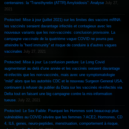
centenaires: la “Transthyretin (ATTR) Amyloidosis”: Analyse
July 27,
2021
Protected: Mise à jour (juillet 2021) sur les limites des vaccins mRNA:
les vaccinés seraient davantage infectés et contagieux avec les
nouveaux variants que les non-vaccinés: conclusion provisoire. La
campagne vaccinale de la quatrième vague COVID ne pourra pas
atteindre la “herd immunity” et risque de conduire à d’autres vagues
vaccinales
July 27, 2021
Protected: Mise à jour: La confusion perdure: Le Long Covid
augmenterait au delà d’une année et les vaccinés seraient davantage
ré-infectés que les non-vaccinés, mais avec une symptomatologie
“mild” alors que les autorités CDC et le nouveau Surgeon General USA,
continuent à refuser de publier du Data sur les vaccinés ré-infectés via
Delta tout en faisant une big campagne contre la mis-information
tueuse.
July 22, 2021
Protected: Le Sex Faible: Pourquoi les Hommes sont beaucoup plus
vulnérables au COVID sévère que les femmes ? ACE2, Hormones, CD
4, IL6, genes, neuro-peptides, menstruation, comportement à risque,