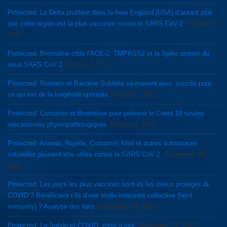
Protected: Le Delta prolifère dans la New England (USA) d’autant plus
que cette région est la plus vaccinée contre le SARS CoV-2.
October 3,
2021
Protected: Bromaline cible l’ACE-2, TMPRSS2 et la Spike protein du
virus SARS CoV 2
October 2, 2021
Protected: Romarin et Bactérie Subtelis se marient avec succès pour
ce qui est de la longévité optimale
October 2, 2021
Protected: Curcumin et Bromeline pour prévenir le Covid 19 sévère:
mécanismes physiopathologiques
October 2, 2021
Protected: Ananas, Nigelle, Curcumin, Miel et autres substances
naturelles peuvent etre utiles contre le SARS CoV 2.
September 26,
2021
Protected: Les pays les plus vaccinés sont-ils les mieux protégés du
COVID ? Bénéficient t’ils d’une réelle immunité collective (herd
immunity) ? Analyse des faits
September 24, 2021
Protected: La Suède et COVID: mise à jour
September 21, 2021