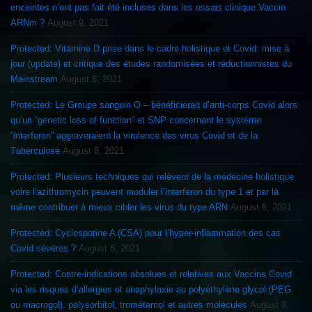
enceintes n’ont pas fait été incluses dans les essais clinique Vaccin
ARNm ?
August 9, 2021
Protected: Vitamine D prise dans le cadre holistique et Covid: mise à
jour (update) et critique des études randomisées et réductionnistes du
Mainstream
August 8, 2021
Protected: Le Groupe sanguin O – bénéficierait d’anti-corps Covid alors
qu’un “genetic loss of function” et SNP concernant le système
“interferon” aggraveraient la virulence des virus Covid et de la
Tuberculose
August 8, 2021
Protected: Plusieurs techniques qui relèvent de la médecine holistique
voire l’azithromycin peuvent moduler l’interferon du type 1 et par là
même contribuer à mieux cibler les virus du type ARN
August 8, 2021
Protected: Cyclosporine A (CSA) pour l’hyper-inflammation des cas
Covid sévères ?
August 8, 2021
Protected: Contre-indications absolues et relatives aux Vaccins Covid
via les risques d’allergies et anaphylaxie au polyéthylène glycol (PEG
ou macrogol), polysorbitol, trométamol et autres molécules
August 8,