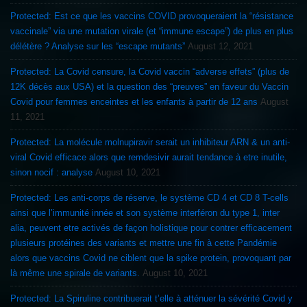
Protected: Est ce que les vaccins COVID provoqueraient la “résistance
vaccinale” via une mutation virale (et “immune escape”) de plus en plus
délétère ? Analyse sur les “escape mutants”
August 12, 2021
Protected: La Covid censure, la Covid vaccin “adverse effets” (plus de
12K décès aux USA) et la question des “preuves” en faveur du Vaccin
Covid pour femmes enceintes et les enfants à partir de 12 ans
August
11, 2021
Protected: La molécule molnupiravir serait un inhibiteur ARN & un anti-
viral Covid efficace alors que remdesivir aurait tendance à etre inutile,
sinon nocif : analyse
August 10, 2021
Protected: Les anti-corps de réserve, le système CD 4 et CD 8 T-cells
ainsi que l’immunité innée et son système interféron du type 1, inter
alia, peuvent etre activés de façon holistique pour contrer efficacement
plusieurs protéines des variants et mettre une fin à cette Pandémie
alors que vaccins Covid ne ciblent que la spike protein, provoquant par
là même une spirale de variants.
August 10, 2021
Protected: La Spiruline contribuerait t’elle à atténuer la sévérité Covid y