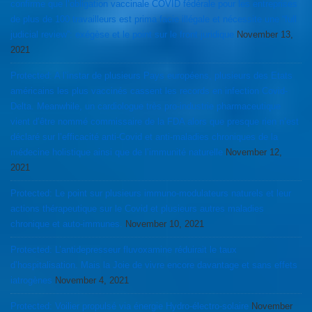
confirme que l’obligation vaccinale COVID fédérale pour les entreprises
de plus de 100 travailleurs est prima facie illégale et nécessite une “full
judicial review”: exégèse et le point sur le front juridique
November 13,
2021
Protected: A l’instar de plusieurs Pays européens, plusieurs des Etats
américains les plus vaccinés cassent les records en infection Covid-
Delta. Meanwhile, un cardiologue très pro-industrie pharmaceutique
vient d’être nommé commissaire de la FDA alors que presque rien n’est
déclaré sur l’efficacité anti-Covid et anti-maladies chroniques de la
médecine holistique ainsi que de l’immunité naturelle
November 12,
2021
Protected: Le point sur plusieurs immuno-modulateurs naturels et leur
actions thérapeutique sur le Covid et plusieurs autres maladies
chronique et auto-immunes.
November 10, 2021
Protected: L’antidepresseur fluvoxamine réduirait le taux
d’hospitalisation. Mais la Joie de vivre encore davantage et sans effets
iatrogènes
November 4, 2021
Protected: Voilier propulsé via énergie Hydro-électro-solaire
November