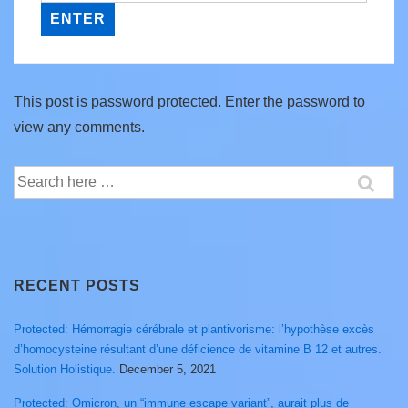
This post is password protected. Enter the password to
view any comments.
Search
for:
RECENT POSTS
Protected: Hémorragie cérébrale et plantivorisme: l’hypothèse excès
d’homocysteine résultant d’une déficience de vitamine B 12 et autres.
Solution Holistique.
December 5, 2021
Protected: Omicron, un “immune escape variant”, aurait plus de