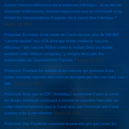
booster l’immuno-déficience via la médecine holistique….et-ou ôter les
nombreux médicaments immuno-supressants tout en minimisant et-ou
évitant les transplantations d’organes via le savoir-faire holistique ?
August 13, 2021
Protected: En moins d’une année de Covid vaccins, plus de 500,000
“vaccine injuries” aux USA alors que la très médiocre “vaccine
efficiency ” des vaccins RNAm contre le mutant Delta est établie…
pourquoi cette “silence conspiracy” y compris de la part des
responsables du Gouvernement Francais ?
August 12, 2021
Protected: Pourquoi les enfants et les infectés qui jouissent d’une
bonne immunité naturelle anti-covid ne devraient pas etre vaccinés. Les
faits.
August 12, 2021
Protected: Alors que la CDC “downplays” la vitamine D pour le Covid,
les études sérieuses continuent à montrer le caractère “très utile” de
cette vitamine-hormone pour le Covid ainsi que l’immunité anti-Covid
acquise suite à une infection
August 12, 2021
Protected: Une Pandémie sournoise et peut-etre pire que toutes les