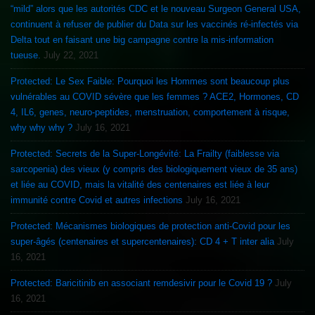
“mild” alors que les autorités CDC et le nouveau Surgeon General USA,
continuent à refuser de publier du Data sur les vaccinés ré-infectés via
Delta tout en faisant une big campagne contre la mis-information
tueuse.
July 22, 2021
Protected: Le Sex Faible: Pourquoi les Hommes sont beaucoup plus
vulnérables au COVID sévère que les femmes ? ACE2, Hormones, CD
4, IL6, genes, neuro-peptides, menstruation, comportement à risque,
why why why ?
July 16, 2021
Protected: Secrets de la Super-Longévité: La Frailty (faiblesse via
sarcopenia) des vieux (y compris des biologiquement vieux de 35 ans)
et liée au COVID, mais la vitalité des centenaires est liée à leur
immunité contre Covid et autres infections
July 16, 2021
Protected: Mécanismes biologiques de protection anti-Covid pour les
super-âgés (centenaires et supercentenaires): CD 4 + T inter alia
July
16, 2021
Protected: Baricitinib en associant remdesivir pour le Covid 19 ?
July
16, 2021