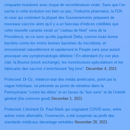
cinquante mutations avec risque de recombinaison virale. Sans que l’on
sache si cette évolution est bien ou pas, l’Industrie pharmakia, la FDA
et ceux qui controlent la plupart des Gouvernements préparent de
nouveaux vaccins alors qu’il y a un faisceau d’indices crédibles que
cette nouvelle variante serait un “cadeau de Noel” venu de la
Providence, en ce sens qu’elle jugulerait Delta, comme toute bonne
bactérie contre les moins bonnes bactéries du microbiota, et
immuniserait naturellement et rapidement le Peuple sans pour autant
provoquer une symptomatologie délétère ! En attendant d’y voir plus
clair, la Bourse (stock exchange), les investisseurs-spéculateurs et les
fabricants des vaccins s’enrichissent “big time”.
December 4, 2021
Protected: Dr Oz, médecin-star des média américains, porté par la
vague holistique, se présente au poste de sénateur dans la
Pennsylvanie “contre les élites” et en faveur du “bon sens” et de l’intérêt
général (the common good)
December 1, 2021
Protected: L’éminent Dr. Paul Marik qui soignaient COVID avec, entre
autres soins alternatifs, l’ivermectin, a été suspendu au profit des
standards médicaux davantage rentables
November 28, 2021