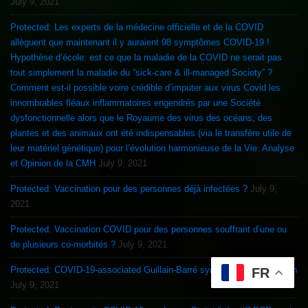
July 9, 2021
Protected: Les experts de la médecine officielle et de la COVID
allèguent que maintenant il y auraient 98 symptômes COVID-19 !
Hypothèse d’école: est ce que la maladie de la COVID ne serait pas
tout simplement la maladie du “sick-care & ill-managed Society” ?
Comment est-il possible voire crédible d’imputer aux virus Covid les
innombrables fléaux inflammatoires engendrés par une Société
dysfonctionnelle alors que le Royaume des virus des océans, des
plantes et des animaux ont été indispensables (via le transfère utile de
leur matériel génétique) pour l’évolution harmonieuse de la Vie: Analyse
et Opinion de la CMH
July 9, 2021
Protected: Vaccination pour des personnes déjà infectées ?
July 9,
2021
Protected: Vaccination COVID pour des personnes souffrant d’une ou
de plusieurs co-morbités ?
July 9, 2021
Protected: COVID-19-associated Guillain-Barré syndrome & Vaccination
FR
July 9, 2021