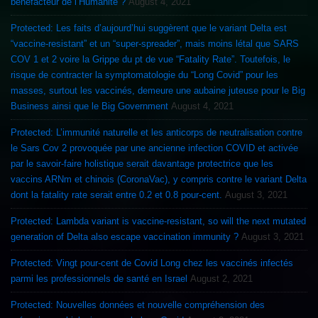
bénéfacteur de l’Humanité ?
August 4, 2021
Protected: Les faits d’aujourd’hui suggèrent que le variant Delta est
“vaccine-resistant” et un “super-spreader”, mais moins létal que SARS
COV 1 et 2 voire la Grippe du pt de vue “Fatality Rate”. Toutefois, le
risque de contracter la symptomatologie du “Long Covid” pour les
masses, surtout les vaccinés, demeure une aubaine juteuse pour le Big
Business ainsi que le Big Government
August 4, 2021
Protected: L’immunité naturelle et les anticorps de neutralisation contre
le Sars Cov 2 provoquée par une ancienne infection COVID et activée
par le savoir-faire holistique serait davantage protectrice que les
vaccins ARNm et chinois (CoronaVac), y compris contre le variant Delta
dont la fatality rate serait entre 0.2 et 0.8 pour-cent.
August 3, 2021
Protected: Lambda variant is vaccine-resistant, so will the next mutated
generation of Delta also escape vaccination immunity ?
August 3, 2021
Protected: Vingt pour-cent de Covid Long chez les vaccinés infectés
parmi les professionnels de santé en Israel
August 2, 2021
Protected: Nouvelles données et nouvelle compréhension des