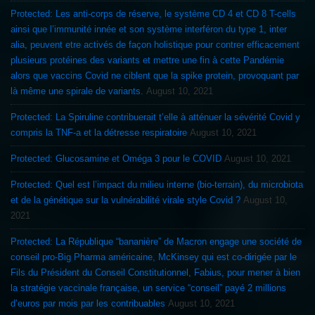
Protected: Les anti-corps de réserve, le système CD 4 et CD 8 T-cells
ainsi que l’immunité innée et son système interféron du type 1, inter
alia, peuvent etre activés de façon holistique pour contrer efficacement
plusieurs protéines des variants et mettre une fin à cette Pandémie
alors que vaccins Covid ne ciblent que la spike protein, provoquant par
là même une spirale de variants.
August 10, 2021
Protected: La Spiruline contribuerait t’elle à atténuer la sévérité Covid y
compris la TNF-a et la détresse respiratoire
August 10, 2021
Protected: Glucosamine et Oméga 3 pour le COVID
August 10, 2021
Protected: Quel est l’impact du milieu interne (bio-terrain), du microbiota
et de la génétique sur la vulnérabilité virale style Covid ?
August 10,
2021
Protected: La République “bananière” de Macron engage une société de
conseil pro-Big Pharma américaine, McKinsey qui est co-dirigée par le
Fils du Président du Conseil Constitutionnel, Fabius, pour mener à bien
la stratégie vaccinale française, un service “conseil” payé 2 millions
d’euros par mois par les contribuables
August 10, 2021