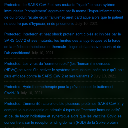
Protected: Le SARS CoV 2 et ses mutants “hijack” le sous-sytème
immunitaire “complement” aggravant par là meme l’hyper-inflammation,
ce qui produit “acute organ failure” et arrêt cardiaque alors que le patient
ne souffre pas d’hypoxie, ni de pneumonie
July 10, 2021
Protected: Interferon et heat shock protein sont ciblés et inhibés par le
SARS CoV 2 et ses mutants: les limites des antipyrétiques et la force
de la médecine holistique et thermale : leçon de la chauve souris et de
l’air conditionné
July 10, 2021
Protected: Les virus du “common cold” (les “human rhinoviruses
(HRVs)) peuvent t’ils activer le système immunitaire innée pour qu’il soit
plus efficace contre le SARS CoV 2 et ses variants ?
July 10, 2021
Protected: Hydrothermothérapie pour la prévention et le traitement
Covid-19
July 10, 2021
Protected: L’immunité naturelle cible plusieurs protéines SARS CoV 2, y
compris la nucleocapsid et stimule 4 types de “memory immune cells”
et ce, de façon holistique et synergique alors que les vaccins Covid se
concentrent sur le receptor binding domain (RBD) de la Spike protein