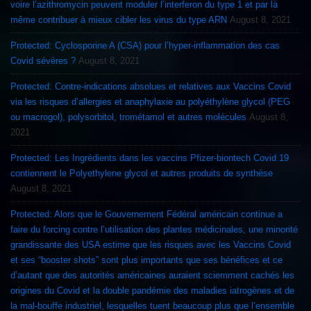
voire l’azithromycin peuvent moduler l’interferon du type 1 et par là
même contribuer à mieux cibler les virus du type ARN
August 8, 2021
Protected: Cyclosporine A (CSA) pour l’hyper-inflammation des cas
Covid sévères ?
August 8, 2021
Protected: Contre-indications absolues et relatives aux Vaccins Covid
via les risques d’allergies et anaphylaxie au polyéthylène glycol (PEG
ou macrogol), polysorbitol, trométamol et autres molécules
August 8,
2021
Protected: Les Ingrédients dans les vaccins Pfizer-biontech Covid 19
contiennent le Polyethylene glycol et autres produits de synthèse
August 8, 2021
Protected: Alors que le Gouvernement Fédéral américain continue a
faire du forcing contre l’utilisation des plantes médicinales, une minorité
grandissante des USA estime que les risques avec les Vaccins Covid
et ses “booster shots” sont plus importants que ses bénéfices et ce
d’autant que des autorités américaines auraient sciemment cachés les
origines du Covid et la double pandémie des maladies iatrogènes et de
la mal-bouffe industriel, lesquelles tuent beaucoup plus que l’ensemble