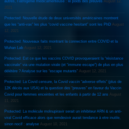
autres, l’iatrogénie médicamenteuse : le poids des preuves
August 12,
2021
Protected: Nouvelle étude de deux universités américaines montrent
que les “anti-vax” les plus “covid vaccine hesitant” sont les PhD
August
12, 2021
Protected: Nouveaux faits montrant la connection entre COVID et la
Wuhan Lab
August 12, 2021
Protected: Est ce que les vaccins COVID provoqueraient la “résistance
vaccinale” via une mutation virale (et “immune escape”) de plus en plus
délétère ? Analyse sur les “escape mutants”
August 12, 2021
Protected: La Covid censure, la Covid vaccin “adverse effets” (plus de
12K décès aux USA) et la question des “preuves” en faveur du Vaccin
Covid pour femmes enceintes et les enfants à partir de 12 ans
August
11, 2021
Protected: La molécule molnupiravir serait un inhibiteur ARN & un anti-
viral Covid efficace alors que remdesivir aurait tendance à etre inutile,
sinon nocif : analyse
August 10, 2021