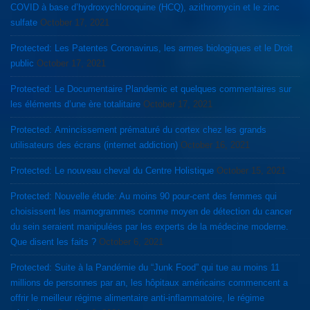
COVID à base d’hydroxychloroquine (HCQ), azithromycin et le zinc
sulfate
October 17, 2021
Protected: Les Patentes Coronavirus, les armes biologiques et le Droit
public
October 17, 2021
Protected: Le Documentaire Plandemic et quelques commentaires sur
les éléments d’une ère totalitaire
October 17, 2021
Protected: Amincissement prématuré du cortex chez les grands
utilisateurs des écrans (internet addiction)
October 16, 2021
Protected: Le nouveau cheval du Centre Holistique
October 15, 2021
Protected: Nouvelle étude: Au moins 90 pour-cent des femmes qui
choisissent les mamogrammes comme moyen de détection du cancer
du sein seraient manipulées par les experts de la médecine moderne.
Que disent les faits ?
October 6, 2021
Protected: Suite à la Pandémie du “Junk Food” qui tue au moins 11
millions de personnes par an, les hôpitaux américains commencent a
offrir le meilleur régime alimentaire anti-inflammatoire, le régime