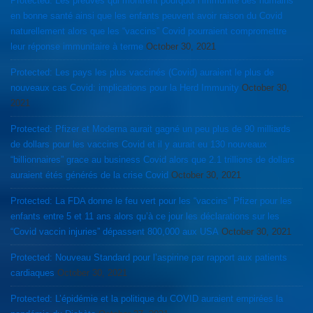
Protected: Les preuves qui montrent pourquoi l’immunité des humains
en bonne santé ainsi que les enfants peuvent avoir raison du Covid
naturellement alors que les “vaccins” Covid pourraient compromettre
leur réponse immunitaire à terme
October 30, 2021
Protected: Les pays les plus vaccinés (Covid) auraient le plus de
nouveaux cas Covid: implications pour la Herd Immunity
October 30,
2021
Protected: Pfizer et Moderna aurait gagné un peu plus de 90 milliards
de dollars pour les vaccins Covid et il y aurait eu 130 nouveaux
“billionnaires” grace au business Covid alors que 2.1 trillions de dollars
auraient étés générés de la crise Covid
October 30, 2021
Protected: La FDA donne le feu vert pour les “vaccins” Pfizer pour les
enfants entre 5 et 11 ans alors qu’à ce jour les déclarations sur les
“Covid vaccin injuries” dépassent 800,000 aux USA
October 30, 2021
Protected: Nouveau Standard pour l’aspirine par rapport aux patients
cardiaques
October 30, 2021
Protected: L’épidémie et la politique du COVID auraient empirées la