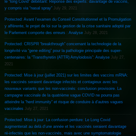
le “long Covid” débilitant: Réponse des experts: davantage de vaccins,
y compris via “nasal spray”
July 29, 2021
Protected: Avant l’examen du Conseil Constitutionnel et la Promulgation
y afférente, le projet de loi sur la gestion de la crise sanitaire adopté par
le Parlement comporte des erreurs : Analyse
July 28, 2021
Protected: CRISPR “breakthrough” concernant la technologie de la
longévité via “gene editing” pour la pathologie principale des super-
centenaires: la “Transthyretin (ATTR) Amyloidosis”: Analyse
July 27,
2021
Protected: Mise à jour (juillet 2021) sur les limites des vaccins mRNA:
les vaccinés seraient davantage infectés et contagieux avec les
nouveaux variants que les non-vaccinés: conclusion provisoire. La
campagne vaccinale de la quatrième vague COVID ne pourra pas
atteindre la “herd immunity” et risque de conduire à d’autres vagues
vaccinales
July 27, 2021
Protected: Mise à jour: La confusion perdure: Le Long Covid
augmenterait au delà d’une année et les vaccinés seraient davantage
ré-infectés que les non-vaccinés, mais avec une symptomatologie