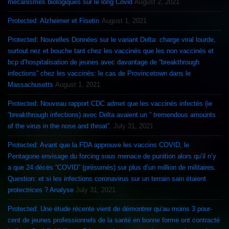
mécanismes biologiques sur le long Covid
August 2, 2021
Protected: Alzheimer et Fisetin
August 1, 2021
Protected: Nouvelles Données sur le variant Delta: charge viral lourde,
surtout nez et bouche tant chez les vaccinés que les non vaccinés et
bcp d’hospitalisation de jeunes avec davantage de “breakthrough
infections” chez les vaccinés: le cas de Provincetown dans le
Massachusetts
August 1, 2021
Protected: Nouveau rapport CDC admet que les vaccinés infectés (ie
“breakthrough infections) avec Delta avaient un ” tremendous amounts
of the virus in the nose and throat”.
July 31, 2021
Protected: Avant que la FDA approuve les vaccins COVID, le
Pentagone envisage du forcing sous menace de punition alors qu’il n’y
a que 24 décès “COVID” (présumés) sur plus d’un million de militaires.
Question: et si les infections coronavirus sur un terrain sain étaient
protectrices ? Analyse
July 31, 2021
Protected: Une étude récente vient de démontrer qu’au moins 3 pour-
cent de jeunes professionnels de la santé en bonne forme ont contracté