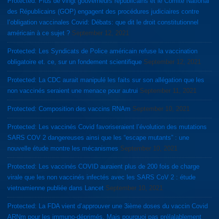
Protected: Plus de vingt gouverneurs républicains et le Comité National
des Républicains (GOP) engagent des procédures judiciaires contre
l’obligation vaccinales Covid: Débats: que dit le droit constitutionnel
américain à ce sujet ?
September 12, 2021
Protected: Les Syndicats de Police américain refuse la vaccination
obligatoire et. ce, sur un fondement scientifique
September 12, 2021
Protected: La CDC aurait manipulé les faits sur son allégation que les
non vaccinés seraient une menace pour autrui
September 11, 2021
Protected: Composition des vaccins RNAm
September 10, 2021
Protected: Les vaccinés Covid favoriseraient l’évolution des mutations
SARS COV 2 dangereuses ainsi que les “escape mutants” : une
nouvelle étude montre les mécanismes
September 10, 2021
Protected: Les vaccinés COVID auraient plus de 200 fois de charge
virale que les non vaccinés infectés avec les SARS CoV 2 : étude
vietnamienne publiée dans Lancet
September 10, 2021
Protected: La FDA vient d’approuver une 3ième doses du vaccin Covid
ARNm pour les immuno-déprimés. Mais pourquoi pas prélalablement