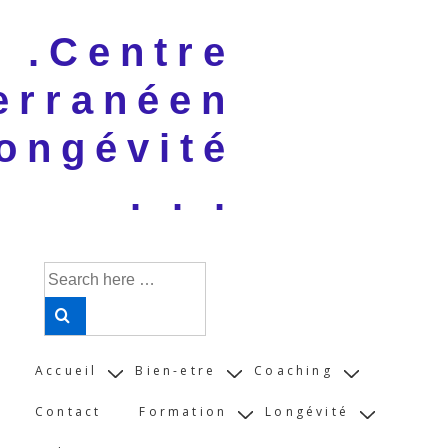
↓
 . .Centre
Skip
to
erranéen
Main
Content
ongévité
. . .
Search
for:
Main
Accueil
Bien-etre
Coaching
Navigation
Contact
Formation
Longévité