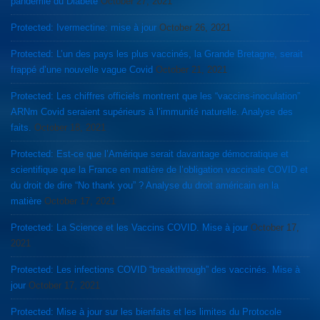
pandémie du Diabète
October 27, 2021
Protected: Ivermectine: mise à jour
October 26, 2021
Protected: L’un des pays les plus vaccinés, la Grande Bretagne, serait
frappé d’une nouvelle vague Covid
October 21, 2021
Protected: Les chiffres officiels montrent que les “vaccins-inoculation”
ARNm Covid seraient supérieurs à l’immunité naturelle. Analyse des
faits.
October 18, 2021
Protected: Est-ce que l’Amérique serait davantage démocratique et
scientifique que la France en matière de l’obligation vaccinale COVID et
du droit de dire “No thank you” ? Analyse du droit américain en la
matière
October 17, 2021
Protected: La Science et les Vaccins COVID. Mise à jour
October 17,
2021
Protected: Les infections COVID “breakthrough” des vaccinés. Mise à
jour
October 17, 2021
Protected: Mise à jour sur les bienfaits et les limites du Protocole