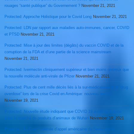
rouages “santé publique” du Governement ?
November 21, 2021
Protected: Approche Holistique pour le Covid Long
November 21, 2021
Protected: LDN par rapport aux maladies auto-immunes, cancer, COVID
et PTSD
November 21, 2021
Protected: Mise à jour des limites (dégâts) du vaccin COVID et de la
corruption de la FDA et d’une partie de la science mainstream
November 21, 2021
Protected: Ivermectin cliniquement supérieur et bien moins onéreux que
la nouvelle molécule anti-virale de Pfizer
November 21, 2021
Protected: Plus de cent mille décès liés à la sur-médicalisation et “drug
overdose” lors de la crise Covid en Amérique: nouveau record
November 19, 2021
Protected: Nouvelle étude indiquant que COVID 19 aurait sa source
dans le marché de produits d’animaux de Wuhan
November 19, 2021
Protected: La Cour Fédérale d’appel américaine du 5ieme circuit