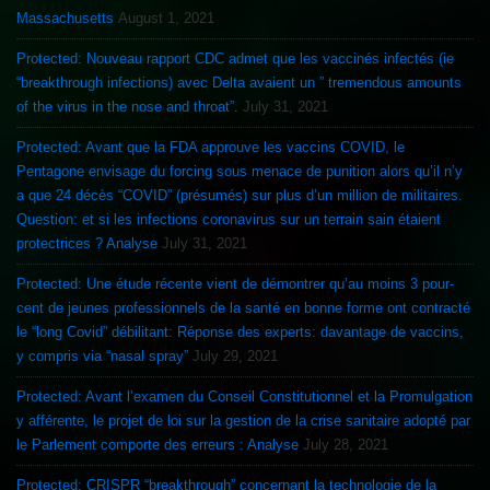
Massachusetts
August 1, 2021
Protected: Nouveau rapport CDC admet que les vaccinés infectés (ie
“breakthrough infections) avec Delta avaient un ” tremendous amounts
of the virus in the nose and throat”.
July 31, 2021
Protected: Avant que la FDA approuve les vaccins COVID, le
Pentagone envisage du forcing sous menace de punition alors qu’il n’y
a que 24 décès “COVID” (présumés) sur plus d’un million de militaires.
Question: et si les infections coronavirus sur un terrain sain étaient
protectrices ? Analyse
July 31, 2021
Protected: Une étude récente vient de démontrer qu’au moins 3 pour-
cent de jeunes professionnels de la santé en bonne forme ont contracté
le “long Covid” débilitant: Réponse des experts: davantage de vaccins,
y compris via “nasal spray”
July 29, 2021
Protected: Avant l’examen du Conseil Constitutionnel et la Promulgation
y afférente, le projet de loi sur la gestion de la crise sanitaire adopté par
le Parlement comporte des erreurs : Analyse
July 28, 2021
Protected: CRISPR “breakthrough” concernant la technologie de la