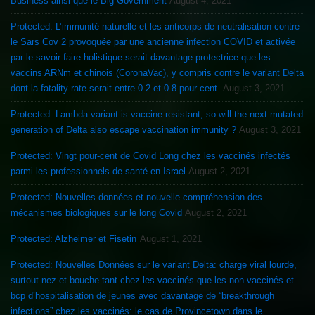
Business ainsi que le Big Government
August 4, 2021
Protected: L’immunité naturelle et les anticorps de neutralisation contre
le Sars Cov 2 provoquée par une ancienne infection COVID et activée
par le savoir-faire holistique serait davantage protectrice que les
vaccins ARNm et chinois (CoronaVac), y compris contre le variant Delta
dont la fatality rate serait entre 0.2 et 0.8 pour-cent.
August 3, 2021
Protected: Lambda variant is vaccine-resistant, so will the next mutated
generation of Delta also escape vaccination immunity ?
August 3, 2021
Protected: Vingt pour-cent de Covid Long chez les vaccinés infectés
parmi les professionnels de santé en Israel
August 2, 2021
Protected: Nouvelles données et nouvelle compréhension des
mécanismes biologiques sur le long Covid
August 2, 2021
Protected: Alzheimer et Fisetin
August 1, 2021
Protected: Nouvelles Données sur le variant Delta: charge viral lourde,
surtout nez et bouche tant chez les vaccinés que les non vaccinés et
bcp d’hospitalisation de jeunes avec davantage de “breakthrough
infections” chez les vaccinés: le cas de Provincetown dans le