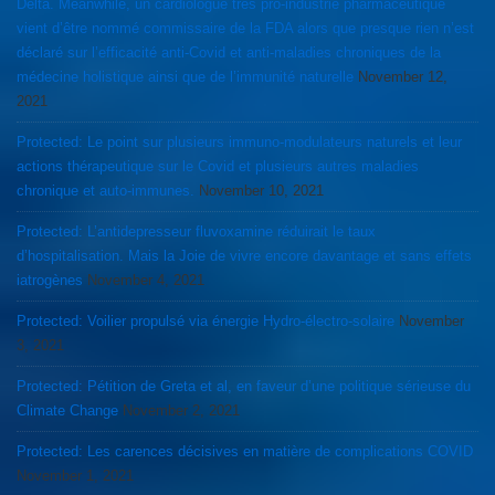
Delta. Meanwhile, un cardiologue très pro-industrie pharmaceutique
vient d’être nommé commissaire de la FDA alors que presque rien n’est
déclaré sur l’efficacité anti-Covid et anti-maladies chroniques de la
médecine holistique ainsi que de l’immunité naturelle
November 12,
2021
Protected: Le point sur plusieurs immuno-modulateurs naturels et leur
actions thérapeutique sur le Covid et plusieurs autres maladies
chronique et auto-immunes.
November 10, 2021
Protected: L’antidepresseur fluvoxamine réduirait le taux
d’hospitalisation. Mais la Joie de vivre encore davantage et sans effets
iatrogènes
November 4, 2021
Protected: Voilier propulsé via énergie Hydro-électro-solaire
November
3, 2021
Protected: Pétition de Greta et al, en faveur d’une politique sérieuse du
Climate Change
November 2, 2021
Protected: Les carences décisives en matière de complications COVID
November 1, 2021