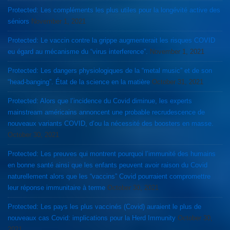
Protected: Les compléments les plus utiles pour la longévité active des
séniors
November 1, 2021
Protected: Le vaccin contre la grippe augmenterait les risques COVID
eu égard au mécanisme du “virus interference”.
November 1, 2021
Protected: Les dangers physiologiques de la “metal music” et de son
“head-banging”. État de la science en la matière
October 31, 2021
Protected: Alors que l’incidence du Covid diminue, les experts
mainstream américains annoncent une probable recrudescence de
nouveaux variants COVID, d’ou la nécessité des boosters en masse.
October 30, 2021
Protected: Les preuves qui montrent pourquoi l’immunité des humains
en bonne santé ainsi que les enfants peuvent avoir raison du Covid
naturellement alors que les “vaccins” Covid pourraient compromettre
leur réponse immunitaire à terme
October 30, 2021
Protected: Les pays les plus vaccinés (Covid) auraient le plus de
nouveaux cas Covid: implications pour la Herd Immunity
October 30,
2021