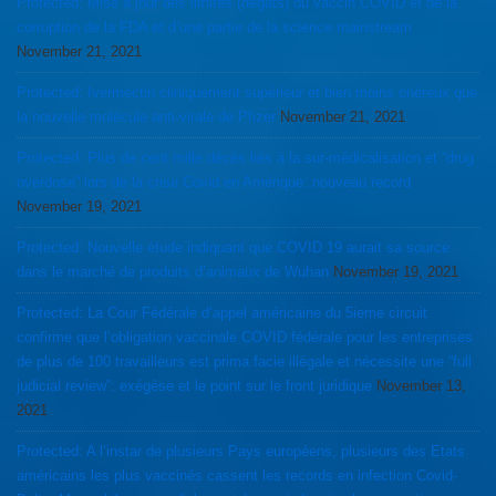
Protected: Mise à jour des limites (dégâts) du vaccin COVID et de la
corruption de la FDA et d’une partie de la science mainstream
November 21, 2021
Protected: Ivermectin cliniquement supérieur et bien moins onéreux que
la nouvelle molécule anti-virale de Pfizer
November 21, 2021
Protected: Plus de cent mille décès liés à la sur-médicalisation et “drug
overdose” lors de la crise Covid en Amérique: nouveau record
November 19, 2021
Protected: Nouvelle étude indiquant que COVID 19 aurait sa source
dans le marché de produits d’animaux de Wuhan
November 19, 2021
Protected: La Cour Fédérale d’appel américaine du 5ieme circuit
confirme que l’obligation vaccinale COVID fédérale pour les entreprises
de plus de 100 travailleurs est prima facie illégale et nécessite une “full
judicial review”: exégèse et le point sur le front juridique
November 13,
2021
Protected: A l’instar de plusieurs Pays européens, plusieurs des Etats
américains les plus vaccinés cassent les records en infection Covid-