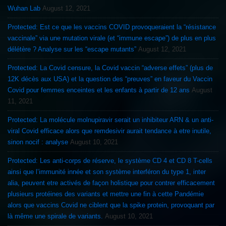
Wuhan Lab
August 12, 2021
Protected: Est ce que les vaccins COVID provoqueraient la “résistance
vaccinale” via une mutation virale (et “immune escape”) de plus en plus
délétère ? Analyse sur les “escape mutants”
August 12, 2021
Protected: La Covid censure, la Covid vaccin “adverse effets” (plus de
12K décès aux USA) et la question des “preuves” en faveur du Vaccin
Covid pour femmes enceintes et les enfants à partir de 12 ans
August
11, 2021
Protected: La molécule molnupiravir serait un inhibiteur ARN & un anti-
viral Covid efficace alors que remdesivir aurait tendance à etre inutile,
sinon nocif : analyse
August 10, 2021
Protected: Les anti-corps de réserve, le système CD 4 et CD 8 T-cells
ainsi que l’immunité innée et son système interféron du type 1, inter
alia, peuvent etre activés de façon holistique pour contrer efficacement
plusieurs protéines des variants et mettre une fin à cette Pandémie
alors que vaccins Covid ne ciblent que la spike protein, provoquant par
là même une spirale de variants.
August 10, 2021