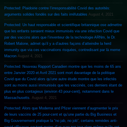
Protected: Plaidoirie contre l’irresponsabilité Covid des autorités:
arguments solides fondés sur des faits irréfutables
August 4, 2021
Protected: Un haut responsable et scientifique britannique ose admettre
que les enfants seraient mieux immunisés via une infection Covid que
par des vaccins alors que l’inventeur de la technologie ARNm, le Dr.
Robert Malone, admet qu’il y a d’autres façons d’atteindre la herd
immunity que via ces vaccinations risquées, contredisant par là meme
Macron
August 4, 2021
Protected: Nouveau Rapport Canadien montre que les moins de 65 ans
entre Janvier 2020 et Avril 2021 sont mort davantage de la politique
Covid que du Covid alors qu’une autre étude montre que les infectés
sont au moins aussi immunisés que les vaccinés, ces derniers étant de
plus en plus contagieux (environ 43 pour-cent), notamment dans le
Massachusetts.
August 4, 2021
Protected: Alors que Moderna and Pfizer viennent d’augmenter le prix
de leurs vaccins de 25 pour-cent et qu’une partie du Big Business et
Big Gouvernement pratique la “no jab, no job”, certains remèdes anti-
covid efficaces coutent moins d’un euro par jour alors même qu’ils ont