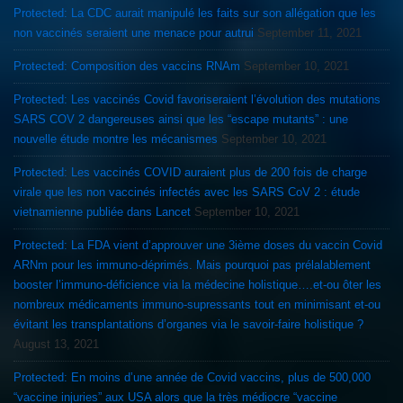
Protected: La CDC aurait manipulé les faits sur son allégation que les
non vaccinés seraient une menace pour autrui
September 11, 2021
Protected: Composition des vaccins RNAm
September 10, 2021
Protected: Les vaccinés Covid favoriseraient l’évolution des mutations
SARS COV 2 dangereuses ainsi que les “escape mutants” : une
nouvelle étude montre les mécanismes
September 10, 2021
Protected: Les vaccinés COVID auraient plus de 200 fois de charge
virale que les non vaccinés infectés avec les SARS CoV 2 : étude
vietnamienne publiée dans Lancet
September 10, 2021
Protected: La FDA vient d’approuver une 3ième doses du vaccin Covid
ARNm pour les immuno-déprimés. Mais pourquoi pas prélalablement
booster l’immuno-déficience via la médecine holistique….et-ou ôter les
nombreux médicaments immuno-supressants tout en minimisant et-ou
évitant les transplantations d’organes via le savoir-faire holistique ?
August 13, 2021
Protected: En moins d’une année de Covid vaccins, plus de 500,000
“vaccine injuries” aux USA alors que la très médiocre “vaccine