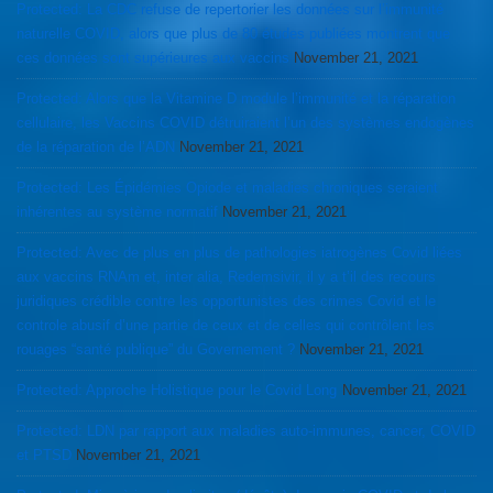
Protected: La CDC refuse de repertorier les données sur l’immunité
naturelle COVID, alors que plus de 80 études publiées montrent que
ces données sont supérieures aux vaccins
November 21, 2021
Protected: Alors que la Vitamine D module l’immunité et la réparation
cellulaire, les Vaccins COVID détruiraient l’un des systèmes endogènes
de la réparation de l’ADN
November 21, 2021
Protected: Les Épidémies Opiode et maladies chroniques seraient
inhérentes au système normatif
November 21, 2021
Protected: Avec de plus en plus de pathologies iatrogènes Covid liées
aux vaccins RNAm et, inter alia, Redemsivir, il y a t’il des recours
juridiques crédible contre les opportunistes des crimes Covid et le
controle abusif d’une partie de ceux et de celles qui contrôlent les
rouages “santé publique” du Governement ?
November 21, 2021
Protected: Approche Holistique pour le Covid Long
November 21, 2021
Protected: LDN par rapport aux maladies auto-immunes, cancer, COVID
et PTSD
November 21, 2021