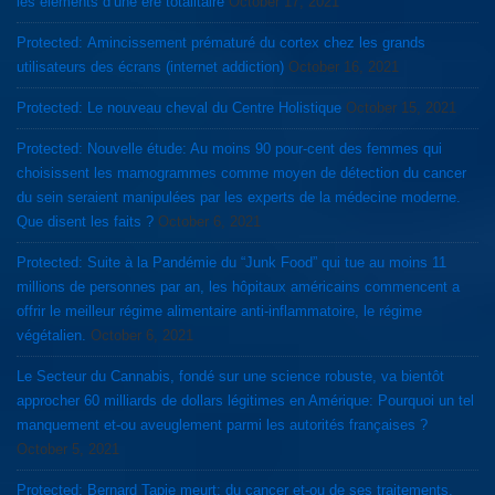
les éléments d’une ère totalitaire
October 17, 2021
Protected: Amincissement prématuré du cortex chez les grands
utilisateurs des écrans (internet addiction)
October 16, 2021
Protected: Le nouveau cheval du Centre Holistique
October 15, 2021
Protected: Nouvelle étude: Au moins 90 pour-cent des femmes qui
choisissent les mamogrammes comme moyen de détection du cancer
du sein seraient manipulées par les experts de la médecine moderne.
Que disent les faits ?
October 6, 2021
Protected: Suite à la Pandémie du “Junk Food” qui tue au moins 11
millions de personnes par an, les hôpitaux américains commencent a
offrir le meilleur régime alimentaire anti-inflammatoire, le régime
végétalien.
October 6, 2021
Le Secteur du Cannabis, fondé sur une science robuste, va bientôt
approcher 60 milliards de dollars légitimes en Amérique: Pourquoi un tel
manquement et-ou aveuglement parmi les autorités françaises ?
October 5, 2021
Protected: Bernard Tapie meurt: du cancer et-ou de ses traitements.