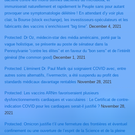
immuniserait naturellement et rapidement le Peuple sans pour autant
provoquer une symptomatologie délétère ! En attendant d’y voir plus
clair, la Bourse (stock exchange), les investisseurs-spéculateurs et les
fabricants des vaccins s’enrichissent “big time”.
December 4, 2021
Protected: Dr Oz, médecin-star des média américains, porté par la
vague holistique, se présente au poste de sénateur dans la
Pennsylvanie “contre les élites” et en faveur du “bon sens” et de l’intérêt
général (the common good)
December 1, 2021
Protected: L’éminent Dr. Paul Marik qui soignaient COVID avec, entre
autres soins alternatifs, l’ivermectin, a été suspendu au profit des
standards médicaux davantage rentables
November 28, 2021
Protected: Les vaccins ARNm favoriseraient plusieurs
dysfonctionnements cardiaques et vasculaires : Le Certificat de contre-
indication COVID pour les cardiaques serait-il justifié ?
November 28,
2021
Protected: Omicron justifie t’il une fermeture des frontières et éventuel
confinement ou une ouverture de l’esprit de la Science et de la pleine