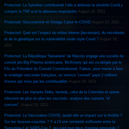
Protected: La Spiruline contribuerait t’elle à atténuer la sévérité Covid y
compris la TNF-a et la détresse respiratoire
August 10, 2021
Protected: Glucosamine et Oméga 3 pour le COVID
August 10, 2021
Protected: Quel est l’impact du milieu interne (bio-terrain), du microbiota
et de la génétique sur la vulnérabilité virale style Covid ?
August 10,
2021
Protected: La République “bananière” de Macron engage une société de
conseil pro-Big Pharma américaine, McKinsey qui est co-dirigée par le
Fils du Président du Conseil Constitutionnel, Fabius, pour mener à bien
la stratégie vaccinale française, un service “conseil” payé 2 millions
d’euros par mois par les contribuables
August 10, 2021
Protected: Les Variants Delta, lambda, celui de la Colombie et autres
infectent de plus en plus les vaccinés: analyse des variants “of
concern”.
August 10, 2021
Protected: La Vaccination COVID, aurait elle un impact sur la fertilité ?
Sur les fausses-couches ? Y a t’il une similarité suffisante entre la
Syncytine-1 et SARS-Cov 2, qui sont tout deux d’origine retrovirale ?