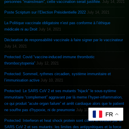
personnes “mainstream”, cette vaccination serait justifiée.
July 14, 2021
Poste Scriptum sur l’Election Présidentielle 2022
July 14, 2021
La Politique vaccinale obligatoire n’est pas conforme à l’éthique
médicale ni au Droit
July 14, 2021
Déclaration de responsabilité vaccinale à faire signer par le vaccinateur
July 14, 2021
Protected: Covid “vaccine-induced immune thrombotic
thrombocytopenia”
July 12, 2021
Protected: Sommeil, rythmes circadien, système immunitaire et
l’immunisation active
July 10, 2021
Protected: Le SARS CoV 2 et ses mutants “hijack” le sous-sytème
immunitaire “complement” aggravant par là meme l’hyper-inflammation,
ce qui produit “acute organ failure” et arrêt cardiaque alors que le patient
ne souffre pas d’hypoxie, ni de pneumonie
July 10, 2021
FR
Protected: Interferon et heat shock protein sont ciblés et inhibés par le
SARS CoV 2 et ses mutants: les limites des antipyrétiques et la force