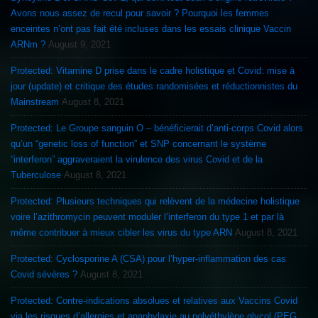
Avons nous assez de recul pour savoir ? Pourquoi les femmes
enceintes n’ont pas fait été incluses dans les essais clinique Vaccin
ARNm ?
August 9, 2021
Protected: Vitamine D prise dans le cadre holistique et Covid: mise à
jour (update) et critique des études randomisées et réductionnistes du
Mainstream
August 8, 2021
Protected: Le Groupe sanguin O – bénéficierait d’anti-corps Covid alors
qu’un “genetic loss of function” et SNP concernant le système
“interferon” aggraveraient la virulence des virus Covid et de la
Tuberculose
August 8, 2021
Protected: Plusieurs techniques qui relèvent de la médecine holistique
voire l’azithromycin peuvent moduler l’interferon du type 1 et par là
même contribuer à mieux cibler les virus du type ARN
August 8, 2021
Protected: Cyclosporine A (CSA) pour l’hyper-inflammation des cas
Covid sévères ?
August 8, 2021
Protected: Contre-indications absolues et relatives aux Vaccins Covid
via les risques d’allergies et anaphylaxie au polyéthylène glycol (PEG