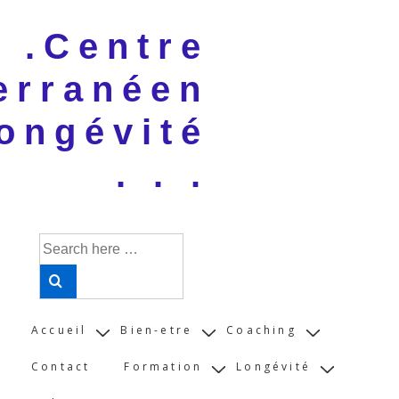
↓
 . .Centre
Skip
to
erranéen
Main
Content
ongévité
. . .
Search
for:
Main
Accueil
Bien-etre
Coaching
Navigation
Contact
Formation
Longévité