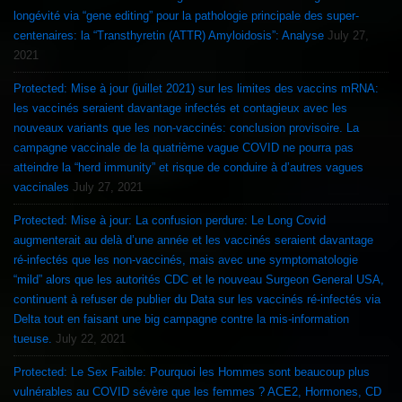
longévité via “gene editing” pour la pathologie principale des super-
centenaires: la “Transthyretin (ATTR) Amyloidosis”: Analyse
July 27,
2021
Protected: Mise à jour (juillet 2021) sur les limites des vaccins mRNA:
les vaccinés seraient davantage infectés et contagieux avec les
nouveaux variants que les non-vaccinés: conclusion provisoire. La
campagne vaccinale de la quatrième vague COVID ne pourra pas
atteindre la “herd immunity” et risque de conduire à d’autres vagues
vaccinales
July 27, 2021
Protected: Mise à jour: La confusion perdure: Le Long Covid
augmenterait au delà d’une année et les vaccinés seraient davantage
ré-infectés que les non-vaccinés, mais avec une symptomatologie
“mild” alors que les autorités CDC et le nouveau Surgeon General USA,
continuent à refuser de publier du Data sur les vaccinés ré-infectés via
Delta tout en faisant une big campagne contre la mis-information
tueuse.
July 22, 2021
Protected: Le Sex Faible: Pourquoi les Hommes sont beaucoup plus
vulnérables au COVID sévère que les femmes ? ACE2, Hormones, CD