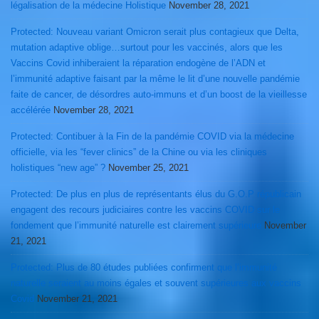
légalisation de la médecine Holistique
November 28, 2021
Protected: Nouveau variant Omicron serait plus contagieux que Delta,
mutation adaptive oblige…surtout pour les vaccinés, alors que les
Vaccins Covid inhiberaient la réparation endogène de l’ADN et
l’immunité adaptive faisant par la même le lit d’une nouvelle pandémie
faite de cancer, de désordres auto-immuns et d’un boost de la vieillesse
accélérée
November 28, 2021
Protected: Contibuer à la Fin de la pandémie COVID via la médecine
officielle, via les “fever clinics” de la Chine ou via les cliniques
holistiques “new age” ?
November 25, 2021
Protected: De plus en plus de représentants élus du G.O.P républicain
engagent des recours judiciaires contre les vaccins COVID sur le
fondement que l’immunité naturelle est clairement supérieure
November
21, 2021
Protected: Plus de 80 études publiées confirment que l’immunité
naturelle seraient au moins égales et souvent supérieures aux vaccins
Covid
November 21, 2021