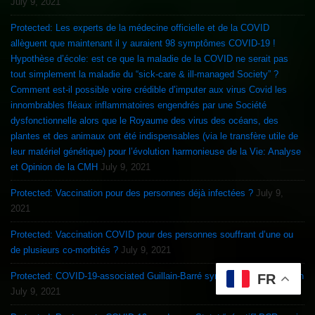
July 9, 2021
Protected: Les experts de la médecine officielle et de la COVID
allèguent que maintenant il y auraient 98 symptômes COVID-19 !
Hypothèse d’école: est ce que la maladie de la COVID ne serait pas
tout simplement la maladie du “sick-care & ill-managed Society” ?
Comment est-il possible voire crédible d’imputer aux virus Covid les
innombrables fléaux inflammatoires engendrés par une Société
dysfonctionnelle alors que le Royaume des virus des océans, des
plantes et des animaux ont été indispensables (via le transfère utile de
leur matériel génétique) pour l’évolution harmonieuse de la Vie: Analyse
et Opinion de la CMH
July 9, 2021
Protected: Vaccination pour des personnes déjà infectées ?
July 9,
2021
Protected: Vaccination COVID pour des personnes souffrant d’une ou
de plusieurs co-morbités ?
July 9, 2021
Protected: COVID-19-associated Guillain-Barré syndrome & Vaccination
FR
July 9, 2021