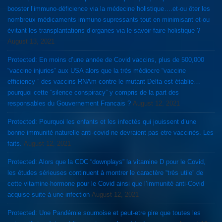
booster l’immuno-déficience via la médecine holistique….et-ou ôter les
nombreux médicaments immuno-supressants tout en minimisant et-ou
évitant les transplantations d’organes via le savoir-faire holistique ?
August 13, 2021
Protected: En moins d’une année de Covid vaccins, plus de 500,000
“vaccine injuries” aux USA alors que la très médiocre “vaccine
efficiency ” des vaccins RNAm contre le mutant Delta est établie…
pourquoi cette “silence conspiracy” y compris de la part des
responsables du Gouvernement Francais ?
August 12, 2021
Protected: Pourquoi les enfants et les infectés qui jouissent d’une
bonne immunité naturelle anti-covid ne devraient pas etre vaccinés. Les
faits.
August 12, 2021
Protected: Alors que la CDC “downplays” la vitamine D pour le Covid,
les études sérieuses continuent à montrer le caractère “très utile” de
cette vitamine-hormone pour le Covid ainsi que l’immunité anti-Covid
acquise suite à une infection
August 12, 2021
Protected: Une Pandémie sournoise et peut-etre pire que toutes les