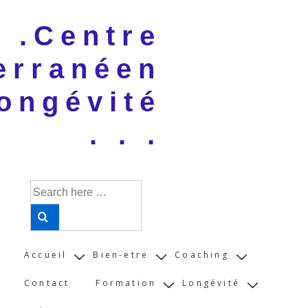
↓
 . .Centre
Skip
to
erranéen
Main
Content
ongévité
. . .
Search
for:
Main
Accueil
Bien-etre
Coaching
Navigation
Contact
Formation
Longévité