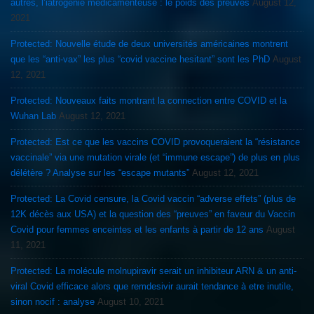
autres, l’iatrogénie médicamenteuse : le poids des preuves
August 12,
2021
Protected: Nouvelle étude de deux universités américaines montrent
que les “anti-vax” les plus “covid vaccine hesitant” sont les PhD
August
12, 2021
Protected: Nouveaux faits montrant la connection entre COVID et la
Wuhan Lab
August 12, 2021
Protected: Est ce que les vaccins COVID provoqueraient la “résistance
vaccinale” via une mutation virale (et “immune escape”) de plus en plus
délétère ? Analyse sur les “escape mutants”
August 12, 2021
Protected: La Covid censure, la Covid vaccin “adverse effets” (plus de
12K décès aux USA) et la question des “preuves” en faveur du Vaccin
Covid pour femmes enceintes et les enfants à partir de 12 ans
August
11, 2021
Protected: La molécule molnupiravir serait un inhibiteur ARN & un anti-
viral Covid efficace alors que remdesivir aurait tendance à etre inutile,
sinon nocif : analyse
August 10, 2021