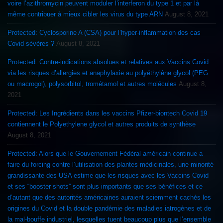
voire l’azithromycin peuvent moduler l’interferon du type 1 et par là
même contribuer à mieux cibler les virus du type ARN
August 8, 2021
Protected: Cyclosporine A (CSA) pour l’hyper-inflammation des cas
Covid sévères ?
August 8, 2021
Protected: Contre-indications absolues et relatives aux Vaccins Covid
via les risques d’allergies et anaphylaxie au polyéthylène glycol (PEG
ou macrogol), polysorbitol, trométamol et autres molécules
August 8,
2021
Protected: Les Ingrédients dans les vaccins Pfizer-biontech Covid 19
contiennent le Polyethylene glycol et autres produits de synthèse
August 8, 2021
Protected: Alors que le Gouvernement Fédéral américain continue a
faire du forcing contre l’utilisation des plantes médicinales, une minorité
grandissante des USA estime que les risques avec les Vaccins Covid
et ses “booster shots” sont plus importants que ses bénéfices et ce
d’autant que des autorités américaines auraient sciemment cachés les
origines du Covid et la double pandémie des maladies iatrogènes et de
la mal-bouffe industriel, lesquelles tuent beaucoup plus que l’ensemble