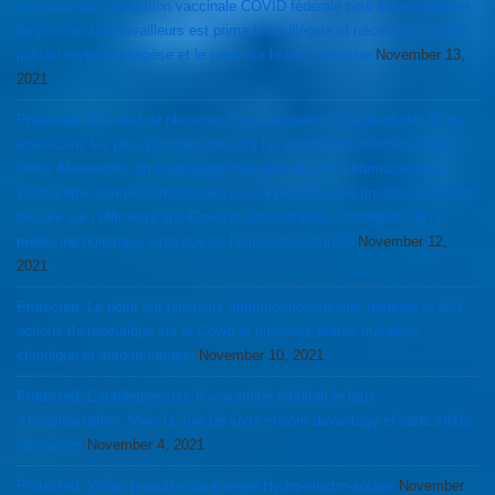
confirme que l’obligation vaccinale COVID fédérale pour les entreprises
de plus de 100 travailleurs est prima facie illégale et nécessite une “full
judicial review”: exégèse et le point sur le front juridique
November 13,
2021
Protected: A l’instar de plusieurs Pays européens, plusieurs des Etats
américains les plus vaccinés cassent les records en infection Covid-
Delta. Meanwhile, un cardiologue très pro-industrie pharmaceutique
vient d’être nommé commissaire de la FDA alors que presque rien n’est
déclaré sur l’efficacité anti-Covid et anti-maladies chroniques de la
médecine holistique ainsi que de l’immunité naturelle
November 12,
2021
Protected: Le point sur plusieurs immuno-modulateurs naturels et leur
actions thérapeutique sur le Covid et plusieurs autres maladies
chronique et auto-immunes.
November 10, 2021
Protected: L’antidepresseur fluvoxamine réduirait le taux
d’hospitalisation. Mais la Joie de vivre encore davantage et sans effets
iatrogènes
November 4, 2021
Protected: Voilier propulsé via énergie Hydro-électro-solaire
November