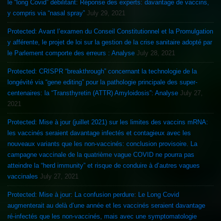
le “long Covid” débilitant: Réponse des experts: davantage de vaccins,
y compris via “nasal spray”
July 29, 2021
Protected: Avant l’examen du Conseil Constitutionnel et la Promulgation
y afférente, le projet de loi sur la gestion de la crise sanitaire adopté par
le Parlement comporte des erreurs : Analyse
July 28, 2021
Protected: CRISPR “breakthrough” concernant la technologie de la
longévité via “gene editing” pour la pathologie principale des super-
centenaires: la “Transthyretin (ATTR) Amyloidosis”: Analyse
July 27,
2021
Protected: Mise à jour (juillet 2021) sur les limites des vaccins mRNA:
les vaccinés seraient davantage infectés et contagieux avec les
nouveaux variants que les non-vaccinés: conclusion provisoire. La
campagne vaccinale de la quatrième vague COVID ne pourra pas
atteindre la “herd immunity” et risque de conduire à d’autres vagues
vaccinales
July 27, 2021
Protected: Mise à jour: La confusion perdure: Le Long Covid
augmenterait au delà d’une année et les vaccinés seraient davantage
ré-infectés que les non-vaccinés, mais avec une symptomatologie