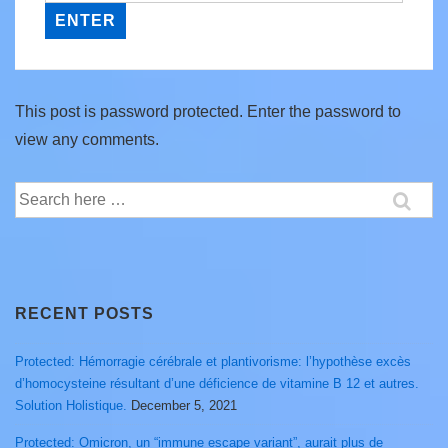
This post is password protected. Enter the password to
view any comments.
Search
for:
RECENT POSTS
Protected: Hémorragie cérébrale et plantivorisme: l’hypothèse excès
d’homocysteine résultant d’une déficience de vitamine B 12 et autres.
Solution Holistique.
December 5, 2021
Protected: Omicron, un “immune escape variant”, aurait plus de