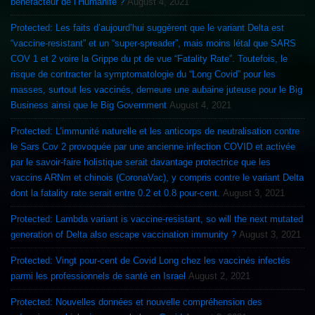
bénéfacteur de l’Humanité ?
August 4, 2021
Protected: Les faits d’aujourd’hui suggèrent que le variant Delta est
“vaccine-resistant” et un “super-spreader”, mais moins létal que SARS
COV 1 et 2 voire la Grippe du pt de vue “Fatality Rate”. Toutefois, le
risque de contracter la symptomatologie du “Long Covid” pour les
masses, surtout les vaccinés, demeure une aubaine juteuse pour le Big
Business ainsi que le Big Government
August 4, 2021
Protected: L’immunité naturelle et les anticorps de neutralisation contre
le Sars Cov 2 provoquée par une ancienne infection COVID et activée
par le savoir-faire holistique serait davantage protectrice que les
vaccins ARNm et chinois (CoronaVac), y compris contre le variant Delta
dont la fatality rate serait entre 0.2 et 0.8 pour-cent.
August 3, 2021
Protected: Lambda variant is vaccine-resistant, so will the next mutated
generation of Delta also escape vaccination immunity ?
August 3, 2021
Protected: Vingt pour-cent de Covid Long chez les vaccinés infectés
parmi les professionnels de santé en Israel
August 2, 2021
Protected: Nouvelles données et nouvelle compréhension des