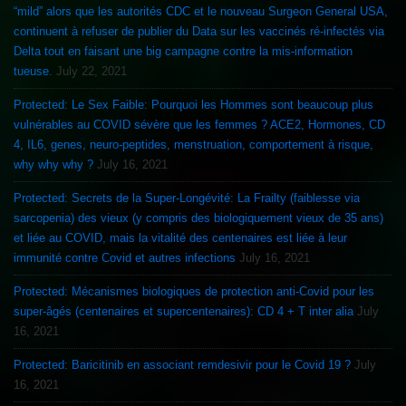
“mild” alors que les autorités CDC et le nouveau Surgeon General USA,
continuent à refuser de publier du Data sur les vaccinés ré-infectés via
Delta tout en faisant une big campagne contre la mis-information
tueuse.
July 22, 2021
Protected: Le Sex Faible: Pourquoi les Hommes sont beaucoup plus
vulnérables au COVID sévère que les femmes ? ACE2, Hormones, CD
4, IL6, genes, neuro-peptides, menstruation, comportement à risque,
why why why ?
July 16, 2021
Protected: Secrets de la Super-Longévité: La Frailty (faiblesse via
sarcopenia) des vieux (y compris des biologiquement vieux de 35 ans)
et liée au COVID, mais la vitalité des centenaires est liée à leur
immunité contre Covid et autres infections
July 16, 2021
Protected: Mécanismes biologiques de protection anti-Covid pour les
super-âgés (centenaires et supercentenaires): CD 4 + T inter alia
July
16, 2021
Protected: Baricitinib en associant remdesivir pour le Covid 19 ?
July
16, 2021