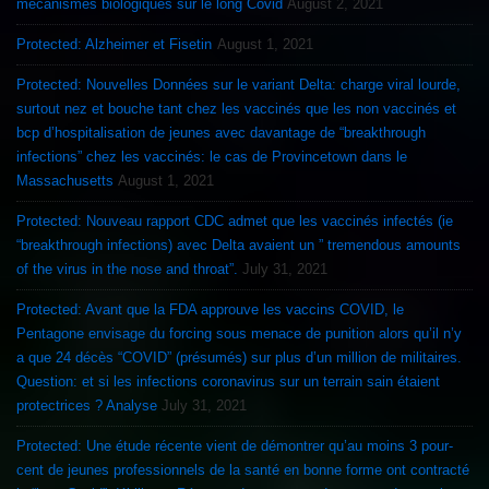
mécanismes biologiques sur le long Covid
August 2, 2021
Protected: Alzheimer et Fisetin
August 1, 2021
Protected: Nouvelles Données sur le variant Delta: charge viral lourde,
surtout nez et bouche tant chez les vaccinés que les non vaccinés et
bcp d’hospitalisation de jeunes avec davantage de “breakthrough
infections” chez les vaccinés: le cas de Provincetown dans le
Massachusetts
August 1, 2021
Protected: Nouveau rapport CDC admet que les vaccinés infectés (ie
“breakthrough infections) avec Delta avaient un ” tremendous amounts
of the virus in the nose and throat”.
July 31, 2021
Protected: Avant que la FDA approuve les vaccins COVID, le
Pentagone envisage du forcing sous menace de punition alors qu’il n’y
a que 24 décès “COVID” (présumés) sur plus d’un million de militaires.
Question: et si les infections coronavirus sur un terrain sain étaient
protectrices ? Analyse
July 31, 2021
Protected: Une étude récente vient de démontrer qu’au moins 3 pour-
cent de jeunes professionnels de la santé en bonne forme ont contracté