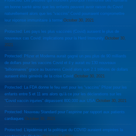
Protected: Les preuves qui montrent pourquoi l’immunité des humains
en bonne santé ainsi que les enfants peuvent avoir raison du Covid
naturellement alors que les “vaccins” Covid pourraient compromettre
leur réponse immunitaire à terme
October 30, 2021
Protected: Les pays les plus vaccinés (Covid) auraient le plus de
nouveaux cas Covid: implications pour la Herd Immunity
October 30,
2021
Protected: Pfizer et Moderna aurait gagné un peu plus de 90 milliards
de dollars pour les vaccins Covid et il y aurait eu 130 nouveaux
“billionnaires” grace au business Covid alors que 2.1 trillions de dollars
auraient étés générés de la crise Covid
October 30, 2021
Protected: La FDA donne le feu vert pour les “vaccins” Pfizer pour les
enfants entre 5 et 11 ans alors qu’à ce jour les déclarations sur les
“Covid vaccin injuries” dépassent 800,000 aux USA
October 30, 2021
Protected: Nouveau Standard pour l’aspirine par rapport aux patients
cardiaques
October 30, 2021
Protected: L’épidémie et la politique du COVID auraient empirées la