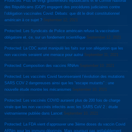
Protected: Plus de vingt gouverneurs républicains et le Comité National
des Républicains (GOP) engagent des procédures judiciaires contre
l’obligation vaccinales Covid: Débats: que dit le droit constitutionnel
américain à ce sujet ?
September 12, 2021
Protected: Les Syndicats de Police américain refuse la vaccination
obligatoire et. ce, sur un fondement scientifique
September 12, 2021
Protected: La CDC aurait manipulé les faits sur son allégation que les
non vaccinés seraient une menace pour autrui
September 11, 2021
Protected: Composition des vaccins RNAm
September 10, 2021
Protected: Les vaccinés Covid favoriseraient l’évolution des mutations
SARS COV 2 dangereuses ainsi que les “escape mutants” : une
nouvelle étude montre les mécanismes
September 10, 2021
Protected: Les vaccinés COVID auraient plus de 200 fois de charge
virale que les non vaccinés infectés avec les SARS CoV 2 : étude
vietnamienne publiée dans Lancet
September 10, 2021
Protected: La FDA vient d’approuver une 3ième doses du vaccin Covid
ARNm pour les immuno-déprimés. Mais pourquoi pas prélalablement