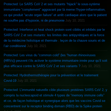
Protected: Le SARS CoV 2 et ses mutants “hijack” le sous-sytème
immunitaire “complement” aggravant par là meme l’hyper-inflammation,
ce qui produit “acute organ failure” et arrêt cardiaque alors que le patient
ne souffre pas d’hypoxie, ni de pneumonie
July 10, 2021
Protected: Interferon et heat shock protein sont ciblés et inhibés par le
SARS CoV 2 et ses mutants: les limites des antipyrétiques et la force
de la médecine holistique et thermale : leçon de la chauve souris et de
l’air conditionné
July 10, 2021
Protected: Les virus du “common cold” (les “human rhinoviruses
(HRVs)) peuvent t’ils activer le système immunitaire innée pour qu’il soit
plus efficace contre le SARS CoV 2 et ses variants ?
July 10, 2021
Protected: Hydrothermothérapie pour la prévention et le traitement
Covid-19
July 10, 2021
Protected: L’immunité naturelle cible plusieurs protéines SARS CoV 2, y
compris la nucleocapsid et stimule 4 types de “memory immune cells”
et ce, de façon holistique et synergique alors que les vaccins Covid se
concentrent sur le receptor binding domain (RBD) de la Spike protein