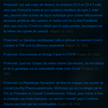
Protected: Les anti-corps de réserve, le système CD 4 et CD 8 T-cells
ainsi que l’immunité innée et son système interféron du type 1, inter
alia, peuvent etre activés de façon holistique pour contrer efficacement
plusieurs protéines des variants et mettre une fin à cette Pandémie
alors que vaccins Covid ne ciblent que la spike protein, provoquant par
là même une spirale de variants.
August 10, 2021
Protected: La Spiruline contribuerait t’elle à atténuer la sévérité Covid y
compris la TNF-a et la détresse respiratoire
August 10, 2021
Protected: Glucosamine et Oméga 3 pour le COVID
August 10, 2021
Protected: Quel est l’impact du milieu interne (bio-terrain), du microbiota
et de la génétique sur la vulnérabilité virale style Covid ?
August 10,
2021
Protected: La République “bananière” de Macron engage une société de
conseil pro-Big Pharma américaine, McKinsey qui est co-dirigée par le
Fils du Président du Conseil Constitutionnel, Fabius, pour mener à bien
la stratégie vaccinale française, un service “conseil” payé 2 millions
d’euros par mois par les contribuables
August 10, 2021