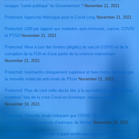
rouages “santé publique” du Governement ?
November 21, 2021
Protected: Approche Holistique pour le Covid Long
November 21, 2021
Protected: LDN par rapport aux maladies auto-immunes, cancer, COVID
et PTSD
November 21, 2021
Protected: Mise à jour des limites (dégâts) du vaccin COVID et de la
corruption de la FDA et d’une partie de la science mainstream
November 21, 2021
Protected: Ivermectin cliniquement supérieur et bien moins onéreux que
la nouvelle molécule anti-virale de Pfizer
November 21, 2021
Protected: Plus de cent mille décès liés à la sur-médicalisation et “drug
overdose” lors de la crise Covid en Amérique: nouveau record
November 19, 2021
Protected: Nouvelle étude indiquant que COVID 19 aurait sa source
dans le marché de produits d’animaux de Wuhan
November 19, 2021
Protected: La Cour Fédérale d’appel américaine du 5ieme circuit