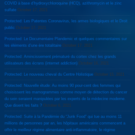
COVID à base d’hydroxychloroquine (HCQ), azithromycin et le zinc
sulfate
October 17, 2021
Protected: Les Patentes Coronavirus, les armes biologiques et le Droit
public
October 17, 2021
Protected: Le Documentaire Plandemic et quelques commentaires sur
les éléments d’une ère totalitaire
October 17, 2021
Protected: Amincissement prématuré du cortex chez les grands
utilisateurs des écrans (internet addiction)
October 16, 2021
Protected: Le nouveau cheval du Centre Holistique
October 15, 2021
Protected: Nouvelle étude: Au moins 90 pour-cent des femmes qui
choisissent les mamogrammes comme moyen de détection du cancer
du sein seraient manipulées par les experts de la médecine moderne.
Que disent les faits ?
October 6, 2021
Protected: Suite à la Pandémie du “Junk Food” qui tue au moins 11
millions de personnes par an, les hôpitaux américains commencent a
offrir le meilleur régime alimentaire anti-inflammatoire, le régime