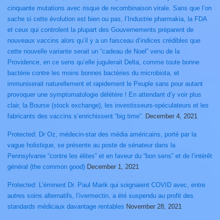
cinquante mutations avec risque de recombinaison virale. Sans que l’on
sache si cette évolution est bien ou pas, l’Industrie pharmakia, la FDA
et ceux qui controlent la plupart des Gouvernements préparent de
nouveaux vaccins alors qu’il y a un faisceau d’indices crédibles que
cette nouvelle variante serait un “cadeau de Noel” venu de la
Providence, en ce sens qu’elle jugulerait Delta, comme toute bonne
bactérie contre les moins bonnes bactéries du microbiota, et
immuniserait naturellement et rapidement le Peuple sans pour autant
provoquer une symptomatologie délétère ! En attendant d’y voir plus
clair, la Bourse (stock exchange), les investisseurs-spéculateurs et les
fabricants des vaccins s’enrichissent “big time”.
December 4, 2021
Protected: Dr Oz, médecin-star des média américains, porté par la
vague holistique, se présente au poste de sénateur dans la
Pennsylvanie “contre les élites” et en faveur du “bon sens” et de l’intérêt
général (the common good)
December 1, 2021
Protected: L’éminent Dr. Paul Marik qui soignaient COVID avec, entre
autres soins alternatifs, l’ivermectin, a été suspendu au profit des
standards médicaux davantage rentables
November 28, 2021