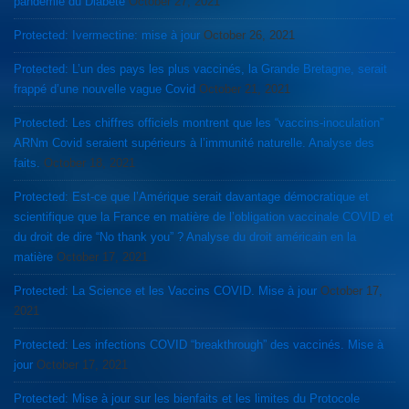
pandémie du Diabète
October 27, 2021
Protected: Ivermectine: mise à jour
October 26, 2021
Protected: L’un des pays les plus vaccinés, la Grande Bretagne, serait
frappé d’une nouvelle vague Covid
October 21, 2021
Protected: Les chiffres officiels montrent que les “vaccins-inoculation”
ARNm Covid seraient supérieurs à l’immunité naturelle. Analyse des
faits.
October 18, 2021
Protected: Est-ce que l’Amérique serait davantage démocratique et
scientifique que la France en matière de l’obligation vaccinale COVID et
du droit de dire “No thank you” ? Analyse du droit américain en la
matière
October 17, 2021
Protected: La Science et les Vaccins COVID. Mise à jour
October 17,
2021
Protected: Les infections COVID “breakthrough” des vaccinés. Mise à
jour
October 17, 2021
Protected: Mise à jour sur les bienfaits et les limites du Protocole