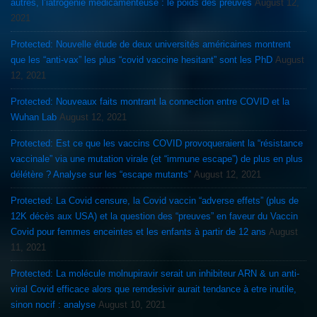
autres, l’iatrogénie médicamenteuse : le poids des preuves
August 12,
2021
Protected: Nouvelle étude de deux universités américaines montrent
que les “anti-vax” les plus “covid vaccine hesitant” sont les PhD
August
12, 2021
Protected: Nouveaux faits montrant la connection entre COVID et la
Wuhan Lab
August 12, 2021
Protected: Est ce que les vaccins COVID provoqueraient la “résistance
vaccinale” via une mutation virale (et “immune escape”) de plus en plus
délétère ? Analyse sur les “escape mutants”
August 12, 2021
Protected: La Covid censure, la Covid vaccin “adverse effets” (plus de
12K décès aux USA) et la question des “preuves” en faveur du Vaccin
Covid pour femmes enceintes et les enfants à partir de 12 ans
August
11, 2021
Protected: La molécule molnupiravir serait un inhibiteur ARN & un anti-
viral Covid efficace alors que remdesivir aurait tendance à etre inutile,
sinon nocif : analyse
August 10, 2021