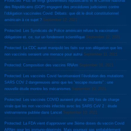
Protected: Plus de vingt gouverneurs républicains et le Comité National
des Républicains (GOP) engagent des procédures judiciaires contre
l’obligation vaccinales Covid: Débats: que dit le droit constitutionnel
américain à ce sujet ?
September 12, 2021
Protected: Les Syndicats de Police américain refuse la vaccination
obligatoire et. ce, sur un fondement scientifique
September 12, 2021
Protected: La CDC aurait manipulé les faits sur son allégation que les
non vaccinés seraient une menace pour autrui
September 11, 2021
Protected: Composition des vaccins RNAm
September 10, 2021
Protected: Les vaccinés Covid favoriseraient l’évolution des mutations
SARS COV 2 dangereuses ainsi que les “escape mutants” : une
nouvelle étude montre les mécanismes
September 10, 2021
Protected: Les vaccinés COVID auraient plus de 200 fois de charge
virale que les non vaccinés infectés avec les SARS CoV 2 : étude
vietnamienne publiée dans Lancet
September 10, 2021
Protected: La FDA vient d’approuver une 3ième doses du vaccin Covid
ARNm pour les immuno-déprimés. Mais pourquoi pas prélalablement