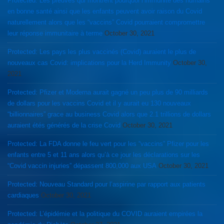
Protected: Les preuves qui montrent pourquoi l’immunité des humains
en bonne santé ainsi que les enfants peuvent avoir raison du Covid
naturellement alors que les “vaccins” Covid pourraient compromettre
leur réponse immunitaire à terme
October 30, 2021
Protected: Les pays les plus vaccinés (Covid) auraient le plus de
nouveaux cas Covid: implications pour la Herd Immunity
October 30,
2021
Protected: Pfizer et Moderna aurait gagné un peu plus de 90 milliards
de dollars pour les vaccins Covid et il y aurait eu 130 nouveaux
“billionnaires” grace au business Covid alors que 2.1 trillions de dollars
auraient étés générés de la crise Covid
October 30, 2021
Protected: La FDA donne le feu vert pour les “vaccins” Pfizer pour les
enfants entre 5 et 11 ans alors qu’à ce jour les déclarations sur les
“Covid vaccin injuries” dépassent 800,000 aux USA
October 30, 2021
Protected: Nouveau Standard pour l’aspirine par rapport aux patients
cardiaques
October 30, 2021
Protected: L’épidémie et la politique du COVID auraient empirées la