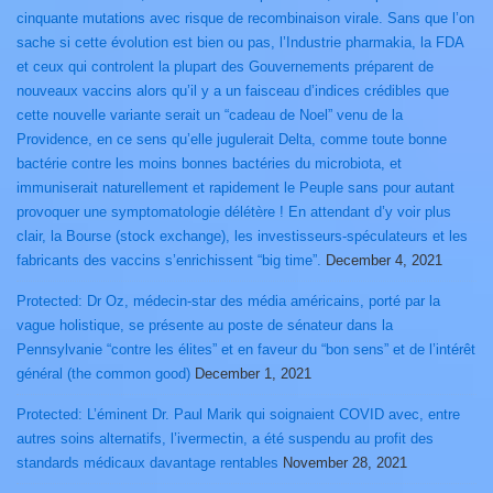
cinquante mutations avec risque de recombinaison virale. Sans que l’on
sache si cette évolution est bien ou pas, l’Industrie pharmakia, la FDA
et ceux qui controlent la plupart des Gouvernements préparent de
nouveaux vaccins alors qu’il y a un faisceau d’indices crédibles que
cette nouvelle variante serait un “cadeau de Noel” venu de la
Providence, en ce sens qu’elle jugulerait Delta, comme toute bonne
bactérie contre les moins bonnes bactéries du microbiota, et
immuniserait naturellement et rapidement le Peuple sans pour autant
provoquer une symptomatologie délétère ! En attendant d’y voir plus
clair, la Bourse (stock exchange), les investisseurs-spéculateurs et les
fabricants des vaccins s’enrichissent “big time”.
December 4, 2021
Protected: Dr Oz, médecin-star des média américains, porté par la
vague holistique, se présente au poste de sénateur dans la
Pennsylvanie “contre les élites” et en faveur du “bon sens” et de l’intérêt
général (the common good)
December 1, 2021
Protected: L’éminent Dr. Paul Marik qui soignaient COVID avec, entre
autres soins alternatifs, l’ivermectin, a été suspendu au profit des
standards médicaux davantage rentables
November 28, 2021