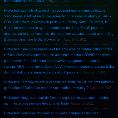
bénéfacteur de l’Humanité ?
August 4, 2021
Protected: Les faits d’aujourd’hui suggèrent que le variant Delta est
“vaccine-resistant” et un “super-spreader”, mais moins létal que SARS
COV 1 et 2 voire la Grippe du pt de vue “Fatality Rate”. Toutefois, le
risque de contracter la symptomatologie du “Long Covid” pour les
masses, surtout les vaccinés, demeure une aubaine juteuse pour le Big
Business ainsi que le Big Government
August 4, 2021
Protected: L’immunité naturelle et les anticorps de neutralisation contre
le Sars Cov 2 provoquée par une ancienne infection COVID et activée
par le savoir-faire holistique serait davantage protectrice que les
vaccins ARNm et chinois (CoronaVac), y compris contre le variant Delta
dont la fatality rate serait entre 0.2 et 0.8 pour-cent.
August 3, 2021
Protected: Lambda variant is vaccine-resistant, so will the next mutated
generation of Delta also escape vaccination immunity ?
August 3, 2021
Protected: Vingt pour-cent de Covid Long chez les vaccinés infectés
parmi les professionnels de santé en Israel
August 2, 2021
Protected: Nouvelles données et nouvelle compréhension des