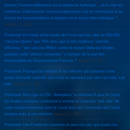
booster l’immuno-déficience via la médecine holistique….et-ou ôter les
nombreux médicaments immuno-supressants tout en minimisant et-ou
évitant les transplantations d’organes via le savoir-faire holistique ?
August 13, 2021
Protected: En moins d’une année de Covid vaccins, plus de 500,000
“vaccine injuries” aux USA alors que la très médiocre “vaccine
efficiency ” des vaccins RNAm contre le mutant Delta est établie…
pourquoi cette “silence conspiracy” y compris de la part des
responsables du Gouvernement Francais ?
August 12, 2021
Protected: Pourquoi les enfants et les infectés qui jouissent d’une
bonne immunité naturelle anti-covid ne devraient pas etre vaccinés. Les
faits.
August 12, 2021
Protected: Alors que la CDC “downplays” la vitamine D pour le Covid,
les études sérieuses continuent à montrer le caractère “très utile” de
cette vitamine-hormone pour le Covid ainsi que l’immunité anti-Covid
acquise suite à une infection
August 12, 2021
Protected: Une Pandémie sournoise et peut-etre pire que toutes les