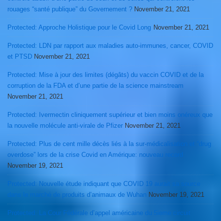
rouages “santé publique” du Governement ?
November 21, 2021
Protected: Approche Holistique pour le Covid Long
November 21, 2021
Protected: LDN par rapport aux maladies auto-immunes, cancer, COVID
et PTSD
November 21, 2021
Protected: Mise à jour des limites (dégâts) du vaccin COVID et de la
corruption de la FDA et d’une partie de la science mainstream
November 21, 2021
Protected: Ivermectin cliniquement supérieur et bien moins onéreux que
la nouvelle molécule anti-virale de Pfizer
November 21, 2021
Protected: Plus de cent mille décès liés à la sur-médicalisation et “drug
overdose” lors de la crise Covid en Amérique: nouveau record
November 19, 2021
Protected: Nouvelle étude indiquant que COVID 19 aurait sa source
dans le marché de produits d’animaux de Wuhan
November 19, 2021
Protected: La Cour Fédérale d’appel américaine du 5ieme circuit