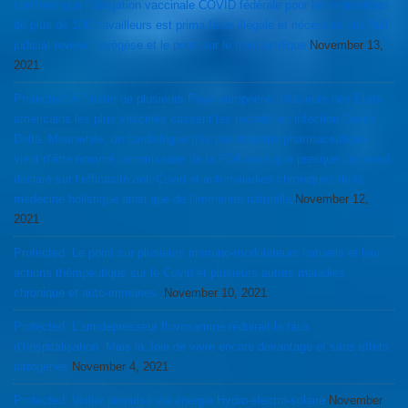
confirme que l’obligation vaccinale COVID fédérale pour les entreprises
de plus de 100 travailleurs est prima facie illégale et nécessite une “full
judicial review”: exégèse et le point sur le front juridique
November 13,
2021
Protected: A l’instar de plusieurs Pays européens, plusieurs des Etats
américains les plus vaccinés cassent les records en infection Covid-
Delta. Meanwhile, un cardiologue très pro-industrie pharmaceutique
vient d’être nommé commissaire de la FDA alors que presque rien n’est
déclaré sur l’efficacité anti-Covid et anti-maladies chroniques de la
médecine holistique ainsi que de l’immunité naturelle
November 12,
2021
Protected: Le point sur plusieurs immuno-modulateurs naturels et leur
actions thérapeutique sur le Covid et plusieurs autres maladies
chronique et auto-immunes.
November 10, 2021
Protected: L’antidepresseur fluvoxamine réduirait le taux
d’hospitalisation. Mais la Joie de vivre encore davantage et sans effets
iatrogènes
November 4, 2021
Protected: Voilier propulsé via énergie Hydro-électro-solaire
November