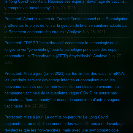
le “long Covid” débilitant: Réponse des experts: davantage de vaccins,
y compris via “nasal spray”
July 29, 2021
Protected: Avant l’examen du Conseil Constitutionnel et la Promulgation
y afférente, le projet de loi sur la gestion de la crise sanitaire adopté par
le Parlement comporte des erreurs : Analyse
July 28, 2021
Protected: CRISPR “breakthrough” concernant la technologie de la
longévité via “gene editing” pour la pathologie principale des super-
centenaires: la “Transthyretin (ATTR) Amyloidosis”: Analyse
July 27,
2021
Protected: Mise à jour (juillet 2021) sur les limites des vaccins mRNA:
les vaccinés seraient davantage infectés et contagieux avec les
nouveaux variants que les non-vaccinés: conclusion provisoire. La
campagne vaccinale de la quatrième vague COVID ne pourra pas
atteindre la “herd immunity” et risque de conduire à d’autres vagues
vaccinales
July 27, 2021
Protected: Mise à jour: La confusion perdure: Le Long Covid
augmenterait au delà d’une année et les vaccinés seraient davantage
ré-infectés que les non-vaccinés, mais avec une symptomatologie