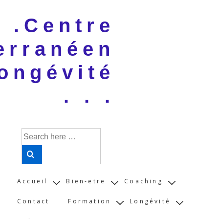
↓
 . .Centre
Skip
to
erranéen
Main
Content
ongévité
. . .
Search
for:
Main
Accueil
Bien-etre
Coaching
Navigation
Contact
Formation
Longévité