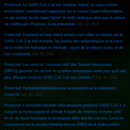
Protected: Le SARS CoV 2 et ses mutants “hijack” le sous-sytème
immunitaire “complement” aggravant par là meme l’hyper-inflammation,
ce qui produit “acute organ failure” et arrêt cardiaque alors que le patient
ne souffre pas d’hypoxie, ni de pneumonie
July 10, 2021
Protected: Interferon et heat shock protein sont ciblés et inhibés par le
SARS CoV 2 et ses mutants: les limites des antipyrétiques et la force
de la médecine holistique et thermale : leçon de la chauve souris et de
l’air conditionné
July 10, 2021
Protected: Les virus du “common cold” (les “human rhinoviruses
(HRVs)) peuvent t’ils activer le système immunitaire innée pour qu’il soit
plus efficace contre le SARS CoV 2 et ses variants ?
July 10, 2021
Protected: Hydrothermothérapie pour la prévention et le traitement
Covid-19
July 10, 2021
Protected: L’immunité naturelle cible plusieurs protéines SARS CoV 2, y
compris la nucleocapsid et stimule 4 types de “memory immune cells”
et ce, de façon holistique et synergique alors que les vaccins Covid se
concentrent sur le receptor binding domain (RBD) de la Spike protein