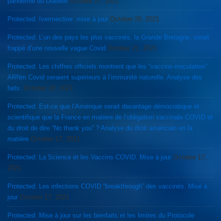
pandémie du Diabète
October 27, 2021
Protected: Ivermectine: mise à jour
October 26, 2021
Protected: L’un des pays les plus vaccinés, la Grande Bretagne, serait
frappé d’une nouvelle vague Covid
October 21, 2021
Protected: Les chiffres officiels montrent que les “vaccins-inoculation”
ARNm Covid seraient supérieurs à l’immunité naturelle. Analyse des
faits.
October 18, 2021
Protected: Est-ce que l’Amérique serait davantage démocratique et
scientifique que la France en matière de l’obligation vaccinale COVID et
du droit de dire “No thank you” ? Analyse du droit américain en la
matière
October 17, 2021
Protected: La Science et les Vaccins COVID. Mise à jour
October 17,
2021
Protected: Les infections COVID “breakthrough” des vaccinés. Mise à
jour
October 17, 2021
Protected: Mise à jour sur les bienfaits et les limites du Protocole