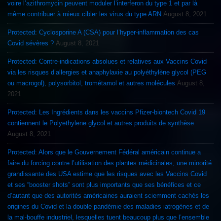
voire l’azithromycin peuvent moduler l’interferon du type 1 et par là
même contribuer à mieux cibler les virus du type ARN
August 8, 2021
Protected: Cyclosporine A (CSA) pour l’hyper-inflammation des cas
Covid sévères ?
August 8, 2021
Protected: Contre-indications absolues et relatives aux Vaccins Covid
via les risques d’allergies et anaphylaxie au polyéthylène glycol (PEG
ou macrogol), polysorbitol, trométamol et autres molécules
August 8,
2021
Protected: Les Ingrédients dans les vaccins Pfizer-biontech Covid 19
contiennent le Polyethylene glycol et autres produits de synthèse
August 8, 2021
Protected: Alors que le Gouvernement Fédéral américain continue a
faire du forcing contre l’utilisation des plantes médicinales, une minorité
grandissante des USA estime que les risques avec les Vaccins Covid
et ses “booster shots” sont plus importants que ses bénéfices et ce
d’autant que des autorités américaines auraient sciemment cachés les
origines du Covid et la double pandémie des maladies iatrogènes et de
la mal-bouffe industriel, lesquelles tuent beaucoup plus que l’ensemble