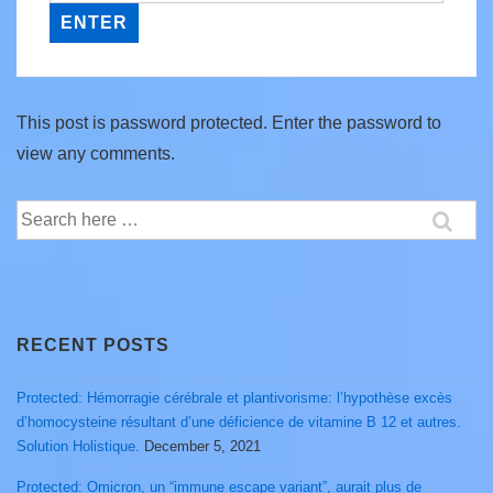
This post is password protected. Enter the password to
view any comments.
Search
for:
RECENT POSTS
Protected: Hémorragie cérébrale et plantivorisme: l’hypothèse excès
d’homocysteine résultant d’une déficience de vitamine B 12 et autres.
Solution Holistique.
December 5, 2021
Protected: Omicron, un “immune escape variant”, aurait plus de