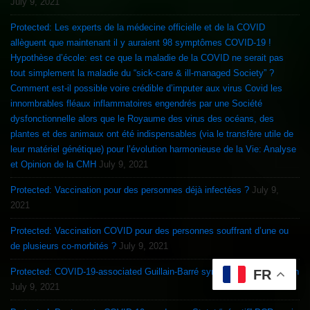
July 9, 2021
Protected: Les experts de la médecine officielle et de la COVID
allèguent que maintenant il y auraient 98 symptômes COVID-19 !
Hypothèse d’école: est ce que la maladie de la COVID ne serait pas
tout simplement la maladie du “sick-care & ill-managed Society” ?
Comment est-il possible voire crédible d’imputer aux virus Covid les
innombrables fléaux inflammatoires engendrés par une Société
dysfonctionnelle alors que le Royaume des virus des océans, des
plantes et des animaux ont été indispensables (via le transfère utile de
leur matériel génétique) pour l’évolution harmonieuse de la Vie: Analyse
et Opinion de la CMH
July 9, 2021
Protected: Vaccination pour des personnes déjà infectées ?
July 9,
2021
Protected: Vaccination COVID pour des personnes souffrant d’une ou
de plusieurs co-morbités ?
July 9, 2021
Protected: COVID-19-associated Guillain-Barré syndrome & Vaccination
FR
July 9, 2021