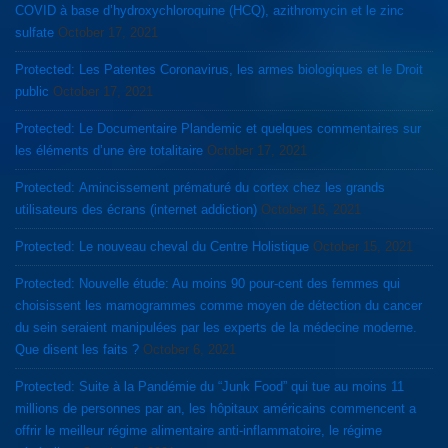
COVID à base d’hydroxychloroquine (HCQ), azithromycin et le zinc
sulfate
October 17, 2021
Protected: Les Patentes Coronavirus, les armes biologiques et le Droit
public
October 17, 2021
Protected: Le Documentaire Plandemic et quelques commentaires sur
les éléments d’une ère totalitaire
October 17, 2021
Protected: Amincissement prématuré du cortex chez les grands
utilisateurs des écrans (internet addiction)
October 16, 2021
Protected: Le nouveau cheval du Centre Holistique
October 15, 2021
Protected: Nouvelle étude: Au moins 90 pour-cent des femmes qui
choisissent les mamogrammes comme moyen de détection du cancer
du sein seraient manipulées par les experts de la médecine moderne.
Que disent les faits ?
October 6, 2021
Protected: Suite à la Pandémie du “Junk Food” qui tue au moins 11
millions de personnes par an, les hôpitaux américains commencent a
offrir le meilleur régime alimentaire anti-inflammatoire, le régime