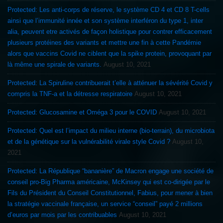
Protected: Les anti-corps de réserve, le système CD 4 et CD 8 T-cells
ainsi que l’immunité innée et son système interféron du type 1, inter
alia, peuvent etre activés de façon holistique pour contrer efficacement
plusieurs protéines des variants et mettre une fin à cette Pandémie
alors que vaccins Covid ne ciblent que la spike protein, provoquant par
là même une spirale de variants.
August 10, 2021
Protected: La Spiruline contribuerait t’elle à atténuer la sévérité Covid y
compris la TNF-a et la détresse respiratoire
August 10, 2021
Protected: Glucosamine et Oméga 3 pour le COVID
August 10, 2021
Protected: Quel est l’impact du milieu interne (bio-terrain), du microbiota
et de la génétique sur la vulnérabilité virale style Covid ?
August 10,
2021
Protected: La République “bananière” de Macron engage une société de
conseil pro-Big Pharma américaine, McKinsey qui est co-dirigée par le
Fils du Président du Conseil Constitutionnel, Fabius, pour mener à bien
la stratégie vaccinale française, un service “conseil” payé 2 millions
d’euros par mois par les contribuables
August 10, 2021