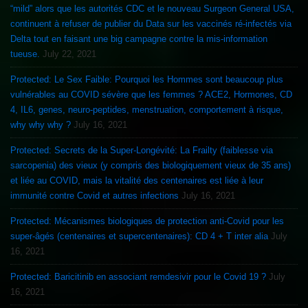
“mild” alors que les autorités CDC et le nouveau Surgeon General USA,
continuent à refuser de publier du Data sur les vaccinés ré-infectés via
Delta tout en faisant une big campagne contre la mis-information
tueuse.
July 22, 2021
Protected: Le Sex Faible: Pourquoi les Hommes sont beaucoup plus
vulnérables au COVID sévère que les femmes ? ACE2, Hormones, CD
4, IL6, genes, neuro-peptides, menstruation, comportement à risque,
why why why ?
July 16, 2021
Protected: Secrets de la Super-Longévité: La Frailty (faiblesse via
sarcopenia) des vieux (y compris des biologiquement vieux de 35 ans)
et liée au COVID, mais la vitalité des centenaires est liée à leur
immunité contre Covid et autres infections
July 16, 2021
Protected: Mécanismes biologiques de protection anti-Covid pour les
super-âgés (centenaires et supercentenaires): CD 4 + T inter alia
July
16, 2021
Protected: Baricitinib en associant remdesivir pour le Covid 19 ?
July
16, 2021