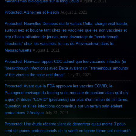
mécanismes biologiques sur le long Covid
August 2, 2021
Protected: Alzheimer et Fisetin
August 1, 2021
Protected: Nouvelles Données sur le variant Delta: charge viral lourde,
surtout nez et bouche tant chez les vaccinés que les non vaccinés et
bcp d’hospitalisation de jeunes avec davantage de “breakthrough
infections” chez les vaccinés: le cas de Provincetown dans le
Massachusetts
August 1, 2021
Protected: Nouveau rapport CDC admet que les vaccinés infectés (ie
“breakthrough infections) avec Delta avaient un ” tremendous amounts
of the virus in the nose and throat”.
July 31, 2021
Protected: Avant que la FDA approuve les vaccins COVID, le
Pentagone envisage du forcing sous menace de punition alors qu’il n’y
a que 24 décès “COVID” (présumés) sur plus d’un million de militaires.
Question: et si les infections coronavirus sur un terrain sain étaient
protectrices ? Analyse
July 31, 2021
Protected: Une étude récente vient de démontrer qu’au moins 3 pour-
cent de jeunes professionnels de la santé en bonne forme ont contracté