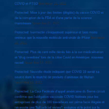
COVID et PTSD
November 21, 2021
Protected: Mise à jour des limites (dégâts) du vaccin COVID et
de la corruption de la FDA et d’une partie de la science
mainstream
November 21, 2021
Protected: Ivermectin cliniquement supérieur et bien moins
onéreux que la nouvelle molécule anti-virale de Pfizer
November
21, 2021
Protected: Plus de cent mille décès liés à la sur-médicalisation
et “drug overdose” lors de la crise Covid en Amérique: nouveau
record
November 19, 2021
Protected: Nouvelle étude indiquant que COVID 19 aurait sa
source dans le marché de produits d’animaux de Wuhan
November 19, 2021
Protected: La Cour Fédérale d’appel américaine du 5ieme circuit
confirme que l’obligation vaccinale COVID fédérale pour les
entreprises de plus de 100 travailleurs est prima facie illégale et
nécessite une “full judicial review”: exégèse et le point sur le