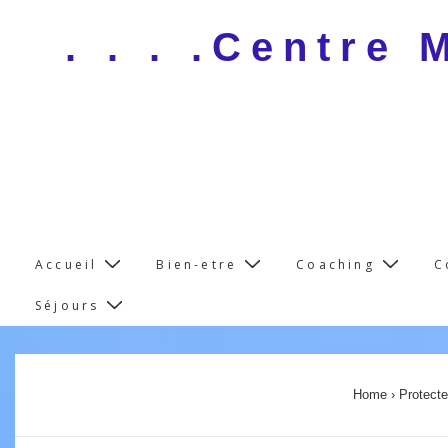
↓
. . . .Centre
Skip
to
Main
Content
Main
Accueil
Bien-etre
Coaching
C
Navigation
Séjours
Home
›
Protecte