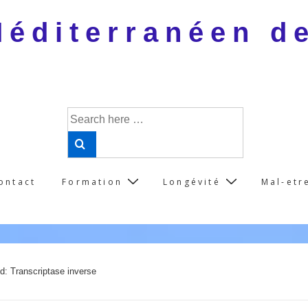
 Méditerranéen d
Search
for:
ontact
Formation
Longévité
Mal-etr
d: Transcriptase inverse