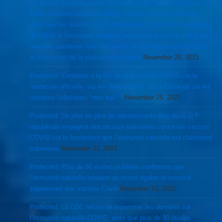
Protected: Nouveau variant Omicron serait plus contagieux que
Delta, mutation adaptive oblige…surtout pour les vaccinés,
alors que les Vaccins Covid inhiberaient la réparation endogène
de l’ADN et l’immunité adaptive faisant par la même le lit d’une
nouvelle pandémie faite de cancer, de désordres auto-immuns
et d’un boost de la vieillesse accélérée
November 28, 2021
Protected: Contibuer à la Fin de la pandémie COVID via la
médecine officielle, via les “fever clinics” de la Chine ou via les
cliniques holistiques “new age” ?
November 25, 2021
Protected: De plus en plus de représentants élus du G.O.P
républicain engagent des recours judiciaires contre les vaccins
COVID sur le fondement que l’immunité naturelle est clairement
supérieure
November 21, 2021
Protected: Plus de 80 études publiées confirment que
l’immunité naturelle seraient au moins égales et souvent
supérieures aux vaccins Covid
November 21, 2021
Protected: La CDC refuse de repertorier les données sur
l’immunité naturelle COVID, alors que plus de 80 études