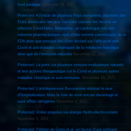
front juridique
November 13, 2021
Protected: A l’instar de plusieurs Pays européens, plusieurs des
Etats américains les plus vaccinés cassent les records en
infection Covid-Delta. Meanwhile, un cardiologue très pro-
industrie pharmaceutique vient d’être nommé commissaire de la
FDA alors que presque rien n’est déclaré sur l’efficacité anti-
Covid et anti-maladies chroniques de la médecine holistique
ainsi que de l’immunité naturelle
November 12, 2021
Protected: Le point sur plusieurs immuno-modulateurs naturels
et leur actions thérapeutique sur le Covid et plusieurs autres
maladies chronique et auto-immunes.
November 10, 2021
Protected: L’antidepresseur fluvoxamine réduirait le taux
d’hospitalisation. Mais la Joie de vivre encore davantage et
sans effets iatrogènes
November 4, 2021
Protected: Voilier propulsé via énergie Hydro-électro-solaire
November 3, 2021
Protected: Pétition de Greta et al, en faveur d’une politique