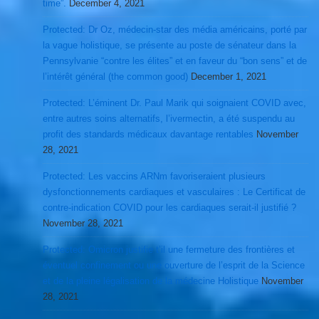
time”.
December 4, 2021
Protected: Dr Oz, médecin-star des média américains, porté par
la vague holistique, se présente au poste de sénateur dans la
Pennsylvanie “contre les élites” et en faveur du “bon sens” et de
l’intérêt général (the common good)
December 1, 2021
Protected: L’éminent Dr. Paul Marik qui soignaient COVID avec,
entre autres soins alternatifs, l’ivermectin, a été suspendu au
profit des standards médicaux davantage rentables
November
28, 2021
Protected: Les vaccins ARNm favoriseraient plusieurs
dysfonctionnements cardiaques et vasculaires : Le Certificat de
contre-indication COVID pour les cardiaques serait-il justifié ?
November 28, 2021
Protected: Omicron justifie t’il une fermeture des frontières et
éventuel confinement ou une ouverture de l’esprit de la Science
et de la pleine légalisation de la médecine Holistique
November
28, 2021