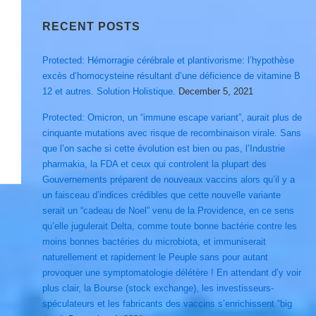
RECENT POSTS
Protected: Hémorragie cérébrale et plantivorisme: l’hypothèse
excès d’homocysteine résultant d’une déficience de vitamine B
12 et autres. Solution Holistique.
December 5, 2021
Protected: Omicron, un “immune escape variant”, aurait plus de
cinquante mutations avec risque de recombinaison virale. Sans
que l’on sache si cette évolution est bien ou pas, l’Industrie
pharmakia, la FDA et ceux qui controlent la plupart des
Gouvernements préparent de nouveaux vaccins alors qu’il y a
un faisceau d’indices crédibles que cette nouvelle variante
serait un “cadeau de Noel” venu de la Providence, en ce sens
qu’elle jugulerait Delta, comme toute bonne bactérie contre les
moins bonnes bactéries du microbiota, et immuniserait
naturellement et rapidement le Peuple sans pour autant
provoquer une symptomatologie délétère ! En attendant d’y voir
plus clair, la Bourse (stock exchange), les investisseurs-
spéculateurs et les fabricants des vaccins s’enrichissent “big