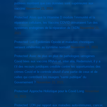
publiées montrent que ces données sont supérieures aux
vaccins
November 21, 2021
Protected: Alors que la Vitamine D module l’immunité et la
réparation cellulaire, les Vaccins COVID détruiraient l’un des
systèmes endogènes de la réparation de l’ADN
November 21,
2021
Protected: Les Épidémies Opiode et maladies chroniques
seraient inhérentes au système normatif
November 21, 2021
Protected: Avec de plus en plus de pathologies iatrogènes
Covid liées aux vaccins RNAm et, inter alia, Redemsivir, il y a
t’il des recours juridiques crédible contre les opportunistes des
crimes Covid et le controle abusif d’une partie de ceux et de
celles qui contrôlent les rouages “santé publique” du
Governement ?
November 21, 2021
Protected: Approche Holistique pour le Covid Long
November
21, 2021
Protected: LDN par rapport aux maladies auto-immunes, cancer,