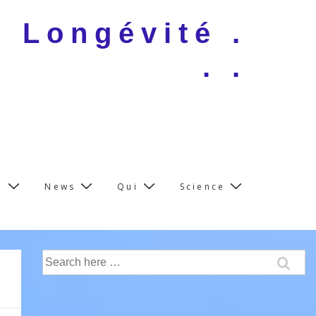
e Longévité .
. .
e
News
Qui
Science
Search
for: