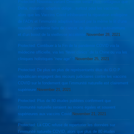
Protected: Nouveau variant Omicron serait plus contagieux que
Delta, mutation adaptive oblige…surtout pour les vaccinés,
alors que les Vaccins Covid inhiberaient la réparation endogène
de l’ADN et l’immunité adaptive faisant par la même le lit d’une
nouvelle pandémie faite de cancer, de désordres auto-immuns
et d’un boost de la vieillesse accélérée
November 28, 2021
Protected: Contibuer à la Fin de la pandémie COVID via la
médecine officielle, via les “fever clinics” de la Chine ou via les
cliniques holistiques “new age” ?
November 25, 2021
Protected: De plus en plus de représentants élus du G.O.P
républicain engagent des recours judiciaires contre les vaccins
COVID sur le fondement que l’immunité naturelle est clairement
supérieure
November 21, 2021
Protected: Plus de 80 études publiées confirment que
l’immunité naturelle seraient au moins égales et souvent
supérieures aux vaccins Covid
November 21, 2021
Protected: La CDC refuse de repertorier les données sur
l’immunité naturelle COVID, alors que plus de 80 études