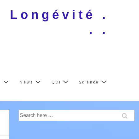
e Longévité .
. .
e
News
Qui
Science
Search
for: