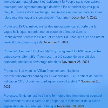
immuniserait naturellement et rapidement le Peuple sans pour autant
provoquer une symptomatologie délétère ! En attendant d’y voir plus
clair, la Bourse (stock exchange), les investisseurs-spéculateurs et les
fabricants des vaccins s’enrichissent “big time”.
December 4, 2021
Protected: Dr Oz, médecin-star des média américains, porté par la
vague holistique, se présente au poste de sénateur dans la
Pennsylvanie “contre les élites” et en faveur du “bon sens” et de l’intérêt
général (the common good)
December 1, 2021
Protected: L’éminent Dr. Paul Marik qui soignaient COVID avec, entre
autres soins alternatifs, l’ivermectin, a été suspendu au profit des
standards médicaux davantage rentables
November 28, 2021
Protected: Les vaccins ARNm favoriseraient plusieurs
dysfonctionnements cardiaques et vasculaires : Le Certificat de contre-
indication COVID pour les cardiaques serait-il justifié ?
November 28,
2021
Protected: Omicron justifie t’il une fermeture des frontières et éventuel
confinement ou une ouverture de l’esprit de la Science et de la pleine
légalisation de la médecine Holistique
November 28, 2021