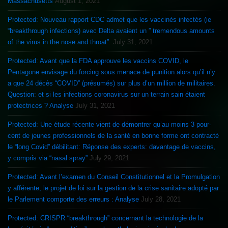
Massachusetts
August 1, 2021
Protected: Nouveau rapport CDC admet que les vaccinés infectés (ie
“breakthrough infections) avec Delta avaient un ” tremendous amounts
of the virus in the nose and throat”.
July 31, 2021
Protected: Avant que la FDA approuve les vaccins COVID, le
Pentagone envisage du forcing sous menace de punition alors qu’il n’y
a que 24 décès “COVID” (présumés) sur plus d’un million de militaires.
Question: et si les infections coronavirus sur un terrain sain étaient
protectrices ? Analyse
July 31, 2021
Protected: Une étude récente vient de démontrer qu’au moins 3 pour-
cent de jeunes professionnels de la santé en bonne forme ont contracté
le “long Covid” débilitant: Réponse des experts: davantage de vaccins,
y compris via “nasal spray”
July 29, 2021
Protected: Avant l’examen du Conseil Constitutionnel et la Promulgation
y afférente, le projet de loi sur la gestion de la crise sanitaire adopté par
le Parlement comporte des erreurs : Analyse
July 28, 2021
Protected: CRISPR “breakthrough” concernant la technologie de la