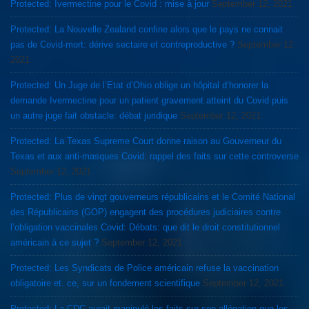
Protected: Ivermectine pour le Covid : mise à jour
September 12, 2021
Protected: La Nouvelle Zealand confine alors que le pays ne connait
pas de Covid-mort: dérive sectaire et contreproductive ?
September 12,
2021
Protected: Un Juge de l’Etat d’Ohio oblige un hôpital d’honorer la
demande Ivermectine pour un patient gravement atteint du Covid puis
un autre juge fait obstacle: débat juridique
September 12, 2021
Protected: La Texas Supreme Court donne raison au Gouverneur du
Texas et aux anti-masques Covid: rappel des faits sur cette controverse
September 12, 2021
Protected: Plus de vingt gouverneurs républicains et le Comité National
des Républicains (GOP) engagent des procédures judiciaires contre
l’obligation vaccinales Covid: Débats: que dit le droit constitutionnel
américain à ce sujet ?
September 12, 2021
Protected: Les Syndicats de Police américain refuse la vaccination
obligatoire et. ce, sur un fondement scientifique
September 12, 2021
Protected: La CDC aurait manipulé les faits sur son allégation que les