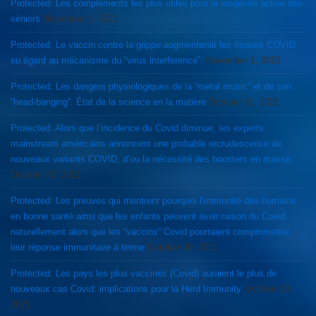
Protected: Les compléments les plus utiles pour la longévité active des
séniors
November 1, 2021
Protected: Le vaccin contre la grippe augmenterait les risques COVID
eu égard au mécanisme du “virus interference”.
November 1, 2021
Protected: Les dangers physiologiques de la “metal music” et de son
“head-banging”. État de la science en la matière
October 31, 2021
Protected: Alors que l’incidence du Covid diminue, les experts
mainstream américains annoncent une probable recrudescence de
nouveaux variants COVID, d’ou la nécessité des boosters en masse.
October 30, 2021
Protected: Les preuves qui montrent pourquoi l’immunité des humains
en bonne santé ainsi que les enfants peuvent avoir raison du Covid
naturellement alors que les “vaccins” Covid pourraient compromettre
leur réponse immunitaire à terme
October 30, 2021
Protected: Les pays les plus vaccinés (Covid) auraient le plus de
nouveaux cas Covid: implications pour la Herd Immunity
October 30,
2021