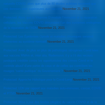
naturelle COVID, alors que plus de 80 études publiées montrent que
ces données sont supérieures aux vaccins
November 21, 2021
Protected: Alors que la Vitamine D module l’immunité et la réparation
cellulaire, les Vaccins COVID détruiraient l’un des systèmes endogènes
de la réparation de l’ADN
November 21, 2021
Protected: Les Épidémies Opiode et maladies chroniques seraient
inhérentes au système normatif
November 21, 2021
Protected: Avec de plus en plus de pathologies iatrogènes Covid liées
aux vaccins RNAm et, inter alia, Redemsivir, il y a t’il des recours
juridiques crédible contre les opportunistes des crimes Covid et le
controle abusif d’une partie de ceux et de celles qui contrôlent les
rouages “santé publique” du Governement ?
November 21, 2021
Protected: Approche Holistique pour le Covid Long
November 21, 2021
Protected: LDN par rapport aux maladies auto-immunes, cancer, COVID
et PTSD
November 21, 2021
Protected: Mise à jour des limites (dégâts) du vaccin COVID et de la