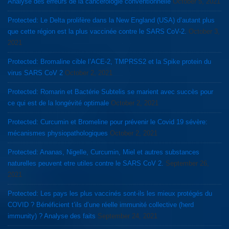
Analyse des erreurs de la cancérologie conventionnelle
October 5, 2021
Protected: Le Delta prolifère dans la New England (USA) d’autant plus
que cette région est la plus vaccinée contre le SARS CoV-2.
October 3,
2021
Protected: Bromaline cible l’ACE-2, TMPRSS2 et la Spike protein du
virus SARS CoV 2
October 2, 2021
Protected: Romarin et Bactérie Subtelis se marient avec succès pour
ce qui est de la longévité optimale
October 2, 2021
Protected: Curcumin et Bromeline pour prévenir le Covid 19 sévère:
mécanismes physiopathologiques
October 2, 2021
Protected: Ananas, Nigelle, Curcumin, Miel et autres substances
naturelles peuvent etre utiles contre le SARS CoV 2.
September 26,
2021
Protected: Les pays les plus vaccinés sont-ils les mieux protégés du
COVID ? Bénéficient t’ils d’une réelle immunité collective (herd
immunity) ? Analyse des faits
September 24, 2021