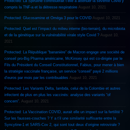
Protected: La Spiruline contribuerait t’elle à atténuer la sévérité Covid y
compris la TNF-a et la détresse respiratoire
August 10, 2021
Protected: Glucosamine et Oméga 3 pour le COVID
August 10, 2021
Protected: Quel est l’impact du milieu interne (bio-terrain), du microbiota
et de la génétique sur la vulnérabilité virale style Covid ?
August 10,
2021
Protected: La République “bananière” de Macron engage une société de
conseil pro-Big Pharma américaine, McKinsey qui est co-dirigée par le
Fils du Président du Conseil Constitutionnel, Fabius, pour mener à bien
la stratégie vaccinale française, un service “conseil” payé 2 millions
d’euros par mois par les contribuables
August 10, 2021
Protected: Les Variants Delta, lambda, celui de la Colombie et autres
infectent de plus en plus les vaccinés: analyse des variants “of
concern”.
August 10, 2021
Protected: La Vaccination COVID, aurait elle un impact sur la fertilité ?
Sur les fausses-couches ? Y a t’il une similarité suffisante entre la
Syncytine-1 et SARS-Cov 2, qui sont tout deux d’origine retrovirale ?