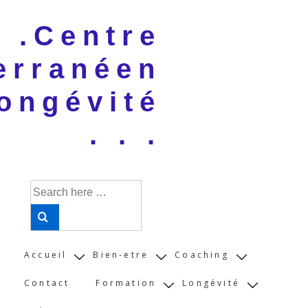
↓
 . .Centre
Skip
to
erranéen
Main
Content
ongévité
. . .
Search
for:
Main
Accueil
Bien-etre
Coaching
Navigation
Contact
Formation
Longévité