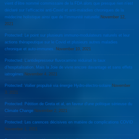
vient d’être nommé commissaire de la FDA alors que presque rien n’est
déclaré sur l’efficacité anti-Covid et anti-maladies chroniques de la
médecine holistique ainsi que de l’immunité naturelle
November 12,
2021
Protected: Le point sur plusieurs immuno-modulateurs naturels et leur
actions thérapeutique sur le Covid et plusieurs autres maladies
chronique et auto-immunes.
November 10, 2021
Protected: L’antidepresseur fluvoxamine réduirait le taux
d’hospitalisation. Mais la Joie de vivre encore davantage et sans effets
iatrogènes
November 4, 2021
Protected: Voilier propulsé via énergie Hydro-électro-solaire
November
3, 2021
Protected: Pétition de Greta et al, en faveur d’une politique sérieuse du
Climate Change
November 2, 2021
Protected: Les carences décisives en matière de complications COVID
November 1, 2021