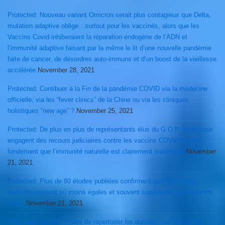
Protected: Nouveau variant Omicron serait plus contagieux que Delta,
mutation adaptive oblige…surtout pour les vaccinés, alors que les
Vaccins Covid inhiberaient la réparation endogène de l’ADN et
l’immunité adaptive faisant par la même le lit d’une nouvelle pandémie
faite de cancer, de désordres auto-immuns et d’un boost de la vieillesse
accélérée
November 28, 2021
Protected: Contibuer à la Fin de la pandémie COVID via la médecine
officielle, via les “fever clinics” de la Chine ou via les cliniques
holistiques “new age” ?
November 25, 2021
Protected: De plus en plus de représentants élus du G.O.P républicain
engagent des recours judiciaires contre les vaccins COVID sur le
fondement que l’immunité naturelle est clairement supérieure
November
21, 2021
Protected: Plus de 80 études publiées confirment que l’immunité
naturelle seraient au moins égales et souvent supérieures aux vaccins
Covid
November 21, 2021
Protected: La CDC refuse de repertorier les données sur l’immunité