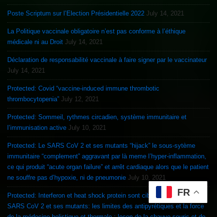
Poste Scriptum sur l’Election Présidentielle 2022
July 14, 2021
La Politique vaccinale obligatoire n’est pas conforme à l’éthique
médicale ni au Droit
July 14, 2021
Déclaration de responsabilité vaccinale à faire signer par le vaccinateur
July 14, 2021
Protected: Covid “vaccine-induced immune thrombotic
thrombocytopenia”
July 12, 2021
Protected: Sommeil, rythmes circadien, système immunitaire et
l’immunisation active
July 10, 2021
Protected: Le SARS CoV 2 et ses mutants “hijack” le sous-sytème
immunitaire “complement” aggravant par là meme l’hyper-inflammation,
ce qui produit “acute organ failure” et arrêt cardiaque alors que le patient
ne souffre pas d’hypoxie, ni de pneumonie
July 10, 2021
FR
Protected: Interferon et heat shock protein sont ciblés et inhibés par le
SARS CoV 2 et ses mutants: les limites des antipyrétiques et la force
de la médecine holistique et thermale : leçon de la chauve souris et de