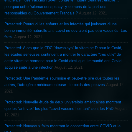
efficiency ” des vaccins RNAm contre le mutant Delta est établie…
pourquoi cette “silence conspiracy” y compris de la part des
responsables du Gouvernement Francais ?
August 12, 2021
Protected: Pourquoi les enfants et les infectés qui jouissent d’une
bonne immunité naturelle anti-covid ne devraient pas etre vaccinés. Les
faits.
August 12, 2021
Protected: Alors que la CDC “downplays” la vitamine D pour le Covid,
les études sérieuses continuent à montrer le caractère “très utile” de
cette vitamine-hormone pour le Covid ainsi que l’immunité anti-Covid
acquise suite à une infection
August 12, 2021
Protected: Une Pandémie sournoise et peut-etre pire que toutes les
autres, l’iatrogénie médicamenteuse : le poids des preuves
August 12,
2021
Protected: Nouvelle étude de deux universités américaines montrent
que les “anti-vax” les plus “covid vaccine hesitant” sont les PhD
August
12, 2021
Protected: Nouveaux faits montrant la connection entre COVID et la