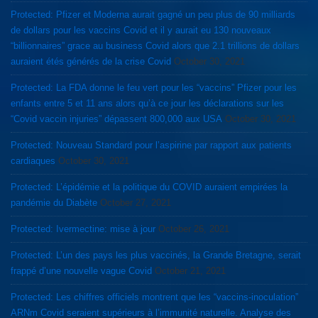
Protected: Pfizer et Moderna aurait gagné un peu plus de 90 milliards
de dollars pour les vaccins Covid et il y aurait eu 130 nouveaux
“billionnaires” grace au business Covid alors que 2.1 trillions de dollars
auraient étés générés de la crise Covid
October 30, 2021
Protected: La FDA donne le feu vert pour les “vaccins” Pfizer pour les
enfants entre 5 et 11 ans alors qu’à ce jour les déclarations sur les
“Covid vaccin injuries” dépassent 800,000 aux USA
October 30, 2021
Protected: Nouveau Standard pour l’aspirine par rapport aux patients
cardiaques
October 30, 2021
Protected: L’épidémie et la politique du COVID auraient empirées la
pandémie du Diabète
October 27, 2021
Protected: Ivermectine: mise à jour
October 26, 2021
Protected: L’un des pays les plus vaccinés, la Grande Bretagne, serait
frappé d’une nouvelle vague Covid
October 21, 2021
Protected: Les chiffres officiels montrent que les “vaccins-inoculation”
ARNm Covid seraient supérieurs à l’immunité naturelle. Analyse des