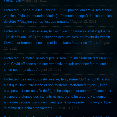
Wuhan Lab
August 12, 2021
Protected: Est ce que les vaccins COVID provoqueraient la “résistance
vaccinale” via une mutation virale (et “immune escape”) de plus en plus
délétère ? Analyse sur les “escape mutants”
August 12, 2021
Protected: La Covid censure, la Covid vaccin “adverse effets” (plus de
12K décès aux USA) et la question des “preuves” en faveur du Vaccin
Covid pour femmes enceintes et les enfants à partir de 12 ans
August
11, 2021
Protected: La molécule molnupiravir serait un inhibiteur ARN & un anti-
viral Covid efficace alors que remdesivir aurait tendance à etre inutile,
sinon nocif : analyse
August 10, 2021
Protected: Les anti-corps de réserve, le système CD 4 et CD 8 T-cells
ainsi que l’immunité innée et son système interféron du type 1, inter
alia, peuvent etre activés de façon holistique pour contrer efficacement
plusieurs protéines des variants et mettre une fin à cette Pandémie
alors que vaccins Covid ne ciblent que la spike protein, provoquant par
là même une spirale de variants.
August 10, 2021