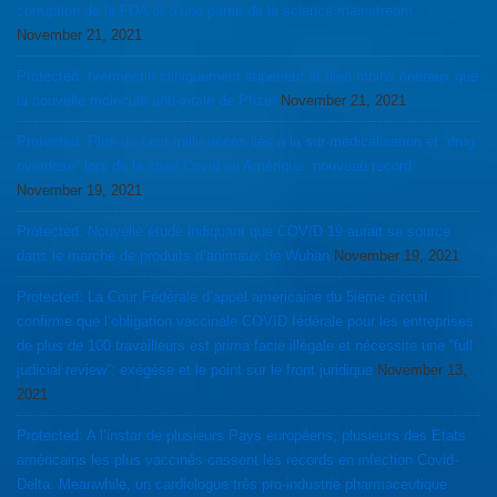
corruption de la FDA et d’une partie de la science mainstream
November 21, 2021
Protected: Ivermectin cliniquement supérieur et bien moins onéreux que
la nouvelle molécule anti-virale de Pfizer
November 21, 2021
Protected: Plus de cent mille décès liés à la sur-médicalisation et “drug
overdose” lors de la crise Covid en Amérique: nouveau record
November 19, 2021
Protected: Nouvelle étude indiquant que COVID 19 aurait sa source
dans le marché de produits d’animaux de Wuhan
November 19, 2021
Protected: La Cour Fédérale d’appel américaine du 5ieme circuit
confirme que l’obligation vaccinale COVID fédérale pour les entreprises
de plus de 100 travailleurs est prima facie illégale et nécessite une “full
judicial review”: exégèse et le point sur le front juridique
November 13,
2021
Protected: A l’instar de plusieurs Pays européens, plusieurs des Etats
américains les plus vaccinés cassent les records en infection Covid-
Delta. Meanwhile, un cardiologue très pro-industrie pharmaceutique