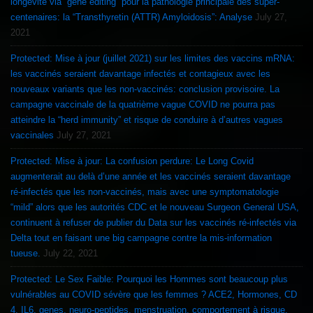
longévité via “gene editing” pour la pathologie principale des super-
centenaires: la “Transthyretin (ATTR) Amyloidosis”: Analyse
July 27,
2021
Protected: Mise à jour (juillet 2021) sur les limites des vaccins mRNA:
les vaccinés seraient davantage infectés et contagieux avec les
nouveaux variants que les non-vaccinés: conclusion provisoire. La
campagne vaccinale de la quatrième vague COVID ne pourra pas
atteindre la “herd immunity” et risque de conduire à d’autres vagues
vaccinales
July 27, 2021
Protected: Mise à jour: La confusion perdure: Le Long Covid
augmenterait au delà d’une année et les vaccinés seraient davantage
ré-infectés que les non-vaccinés, mais avec une symptomatologie
“mild” alors que les autorités CDC et le nouveau Surgeon General USA,
continuent à refuser de publier du Data sur les vaccinés ré-infectés via
Delta tout en faisant une big campagne contre la mis-information
tueuse.
July 22, 2021
Protected: Le Sex Faible: Pourquoi les Hommes sont beaucoup plus
vulnérables au COVID sévère que les femmes ? ACE2, Hormones, CD
4, IL6, genes, neuro-peptides, menstruation, comportement à risque,