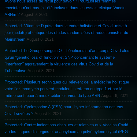
Avons nous assez de recul pour savoir ? Pourquoi les femmes
enceintes n’ont pas fait été incluses dans les essais clinique Vaccin
ARNm ?
August 9, 2021
Protected: Vitamine D prise dans le cadre holistique et Covid: mise à
jour (update) et critique des études randomisées et réductionnistes du
Mainstream
August 8, 2021
Protected: Le Groupe sanguin O – bénéficierait d’anti-corps Covid alors
qu’un “genetic loss of function” et SNP concernant le système
“interferon” aggraveraient la virulence des virus Covid et de la
Tuberculose
August 8, 2021
Protected: Plusieurs techniques qui relèvent de la médecine holistique
voire l’azithromycin peuvent moduler l’interferon du type 1 et par là
même contribuer à mieux cibler les virus du type ARN
August 8, 2021
Protected: Cyclosporine A (CSA) pour l’hyper-inflammation des cas
Covid sévères ?
August 8, 2021
Protected: Contre-indications absolues et relatives aux Vaccins Covid
via les risques d’allergies et anaphylaxie au polyéthylène glycol (PEG