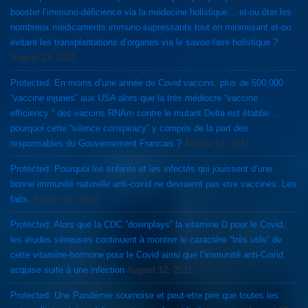
booster l’immuno-déficience via la médecine holistique….et-ou ôter les
nombreux médicaments immuno-supressants tout en minimisant et-ou
évitant les transplantations d’organes via le savoir-faire holistique ?
August 13, 2021
Protected: En moins d’une année de Covid vaccins, plus de 500,000
“vaccine injuries” aux USA alors que la très médiocre “vaccine
efficiency ” des vaccins RNAm contre le mutant Delta est établie…
pourquoi cette “silence conspiracy” y compris de la part des
responsables du Gouvernement Francais ?
August 12, 2021
Protected: Pourquoi les enfants et les infectés qui jouissent d’une
bonne immunité naturelle anti-covid ne devraient pas etre vaccinés. Les
faits.
August 12, 2021
Protected: Alors que la CDC “downplays” la vitamine D pour le Covid,
les études sérieuses continuent à montrer le caractère “très utile” de
cette vitamine-hormone pour le Covid ainsi que l’immunité anti-Covid
acquise suite à une infection
August 12, 2021
Protected: Une Pandémie sournoise et peut-etre pire que toutes les