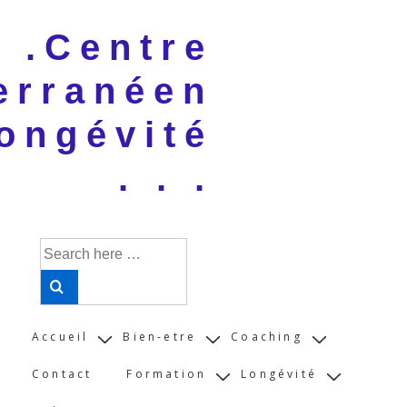
↓
 . .Centre
Skip
to
erranéen
Main
Content
ongévité
. . .
Search
for:
Main
Accueil
Bien-etre
Coaching
Navigation
Contact
Formation
Longévité