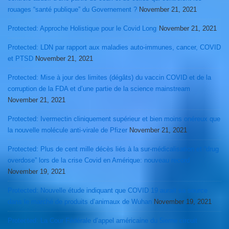
rouages “santé publique” du Governement ?
November 21, 2021
Protected: Approche Holistique pour le Covid Long
November 21, 2021
Protected: LDN par rapport aux maladies auto-immunes, cancer, COVID
et PTSD
November 21, 2021
Protected: Mise à jour des limites (dégâts) du vaccin COVID et de la
corruption de la FDA et d’une partie de la science mainstream
November 21, 2021
Protected: Ivermectin cliniquement supérieur et bien moins onéreux que
la nouvelle molécule anti-virale de Pfizer
November 21, 2021
Protected: Plus de cent mille décès liés à la sur-médicalisation et “drug
overdose” lors de la crise Covid en Amérique: nouveau record
November 19, 2021
Protected: Nouvelle étude indiquant que COVID 19 aurait sa source
dans le marché de produits d’animaux de Wuhan
November 19, 2021
Protected: La Cour Fédérale d’appel américaine du 5ieme circuit