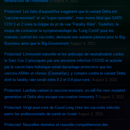
bénéfacteur de l’Humanité ?
August 4, 2021
Protected: Les faits d’aujourd’hui suggèrent que le variant Delta est
“vaccine-resistant” et un “super-spreader”, mais moins létal que SARS
COV 1 et 2 voire la Grippe du pt de vue “Fatality Rate”. Toutefois, le
risque de contracter la symptomatologie du “Long Covid” pour les
masses, surtout les vaccinés, demeure une aubaine juteuse pour le Big
Business ainsi que le Big Government
August 4, 2021
Protected: L’immunité naturelle et les anticorps de neutralisation contre
le Sars Cov 2 provoquée par une ancienne infection COVID et activée
par le savoir-faire holistique serait davantage protectrice que les
vaccins ARNm et chinois (CoronaVac), y compris contre le variant Delta
dont la fatality rate serait entre 0.2 et 0.8 pour-cent.
August 3, 2021
Protected: Lambda variant is vaccine-resistant, so will the next mutated
generation of Delta also escape vaccination immunity ?
August 3, 2021
Protected: Vingt pour-cent de Covid Long chez les vaccinés infectés
parmi les professionnels de santé en Israel
August 2, 2021
Protected: Nouvelles données et nouvelle compréhension des