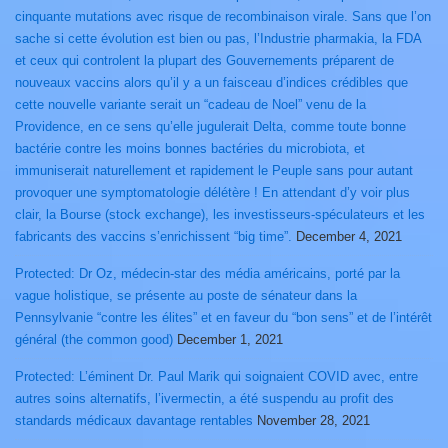
cinquante mutations avec risque de recombinaison virale. Sans que l’on
sache si cette évolution est bien ou pas, l’Industrie pharmakia, la FDA
et ceux qui controlent la plupart des Gouvernements préparent de
nouveaux vaccins alors qu’il y a un faisceau d’indices crédibles que
cette nouvelle variante serait un “cadeau de Noel” venu de la
Providence, en ce sens qu’elle jugulerait Delta, comme toute bonne
bactérie contre les moins bonnes bactéries du microbiota, et
immuniserait naturellement et rapidement le Peuple sans pour autant
provoquer une symptomatologie délétère ! En attendant d’y voir plus
clair, la Bourse (stock exchange), les investisseurs-spéculateurs et les
fabricants des vaccins s’enrichissent “big time”.
December 4, 2021
Protected: Dr Oz, médecin-star des média américains, porté par la
vague holistique, se présente au poste de sénateur dans la
Pennsylvanie “contre les élites” et en faveur du “bon sens” et de l’intérêt
général (the common good)
December 1, 2021
Protected: L’éminent Dr. Paul Marik qui soignaient COVID avec, entre
autres soins alternatifs, l’ivermectin, a été suspendu au profit des
standards médicaux davantage rentables
November 28, 2021