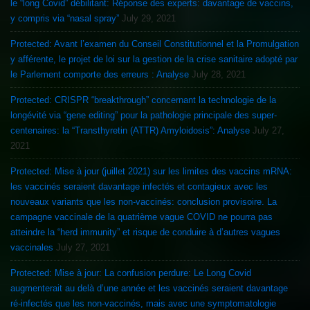
le “long Covid” débilitant: Réponse des experts: davantage de vaccins,
y compris via “nasal spray”
July 29, 2021
Protected: Avant l’examen du Conseil Constitutionnel et la Promulgation
y afférente, le projet de loi sur la gestion de la crise sanitaire adopté par
le Parlement comporte des erreurs : Analyse
July 28, 2021
Protected: CRISPR “breakthrough” concernant la technologie de la
longévité via “gene editing” pour la pathologie principale des super-
centenaires: la “Transthyretin (ATTR) Amyloidosis”: Analyse
July 27,
2021
Protected: Mise à jour (juillet 2021) sur les limites des vaccins mRNA:
les vaccinés seraient davantage infectés et contagieux avec les
nouveaux variants que les non-vaccinés: conclusion provisoire. La
campagne vaccinale de la quatrième vague COVID ne pourra pas
atteindre la “herd immunity” et risque de conduire à d’autres vagues
vaccinales
July 27, 2021
Protected: Mise à jour: La confusion perdure: Le Long Covid
augmenterait au delà d’une année et les vaccinés seraient davantage
ré-infectés que les non-vaccinés, mais avec une symptomatologie