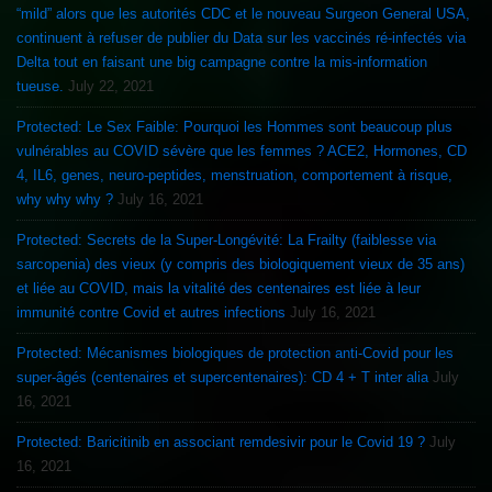
“mild” alors que les autorités CDC et le nouveau Surgeon General USA,
continuent à refuser de publier du Data sur les vaccinés ré-infectés via
Delta tout en faisant une big campagne contre la mis-information
tueuse.
July 22, 2021
Protected: Le Sex Faible: Pourquoi les Hommes sont beaucoup plus
vulnérables au COVID sévère que les femmes ? ACE2, Hormones, CD
4, IL6, genes, neuro-peptides, menstruation, comportement à risque,
why why why ?
July 16, 2021
Protected: Secrets de la Super-Longévité: La Frailty (faiblesse via
sarcopenia) des vieux (y compris des biologiquement vieux de 35 ans)
et liée au COVID, mais la vitalité des centenaires est liée à leur
immunité contre Covid et autres infections
July 16, 2021
Protected: Mécanismes biologiques de protection anti-Covid pour les
super-âgés (centenaires et supercentenaires): CD 4 + T inter alia
July
16, 2021
Protected: Baricitinib en associant remdesivir pour le Covid 19 ?
July
16, 2021