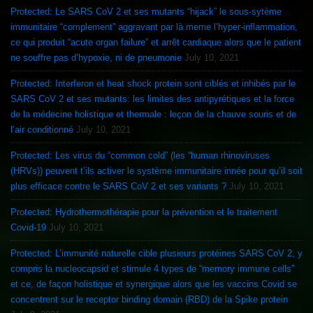
Protected: Le SARS CoV 2 et ses mutants “hijack” le sous-sytème
immunitaire “complement” aggravant par là meme l’hyper-inflammation,
ce qui produit “acute organ failure” et arrêt cardiaque alors que le patient
ne souffre pas d’hypoxie, ni de pneumonie
July 10, 2021
Protected: Interferon et heat shock protein sont ciblés et inhibés par le
SARS CoV 2 et ses mutants: les limites des antipyrétiques et la force
de la médecine holistique et thermale : leçon de la chauve souris et de
l’air conditionné
July 10, 2021
Protected: Les virus du “common cold” (les “human rhinoviruses
(HRVs)) peuvent t’ils activer le système immunitaire innée pour qu’il soit
plus efficace contre le SARS CoV 2 et ses variants ?
July 10, 2021
Protected: Hydrothermothérapie pour la prévention et le traitement
Covid-19
July 10, 2021
Protected: L’immunité naturelle cible plusieurs protéines SARS CoV 2, y
compris la nucleocapsid et stimule 4 types de “memory immune cells”
et ce, de façon holistique et synergique alors que les vaccins Covid se
concentrent sur le receptor binding domain (RBD) de la Spike protein