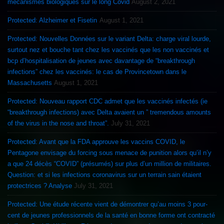
mécanismes biologiques sur le long Covid
August 2, 2021
Protected: Alzheimer et Fisetin
August 1, 2021
Protected: Nouvelles Données sur le variant Delta: charge viral lourde,
surtout nez et bouche tant chez les vaccinés que les non vaccinés et
bcp d’hospitalisation de jeunes avec davantage de “breakthrough
infections” chez les vaccinés: le cas de Provincetown dans le
Massachusetts
August 1, 2021
Protected: Nouveau rapport CDC admet que les vaccinés infectés (ie
“breakthrough infections) avec Delta avaient un ” tremendous amounts
of the virus in the nose and throat”.
July 31, 2021
Protected: Avant que la FDA approuve les vaccins COVID, le
Pentagone envisage du forcing sous menace de punition alors qu’il n’y
a que 24 décès “COVID” (présumés) sur plus d’un million de militaires.
Question: et si les infections coronavirus sur un terrain sain étaient
protectrices ? Analyse
July 31, 2021
Protected: Une étude récente vient de démontrer qu’au moins 3 pour-
cent de jeunes professionnels de la santé en bonne forme ont contracté