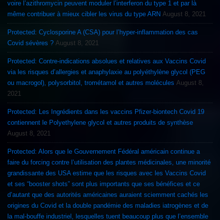
voire l’azithromycin peuvent moduler l’interferon du type 1 et par là
même contribuer à mieux cibler les virus du type ARN
August 8, 2021
Protected: Cyclosporine A (CSA) pour l’hyper-inflammation des cas
Covid sévères ?
August 8, 2021
Protected: Contre-indications absolues et relatives aux Vaccins Covid
via les risques d’allergies et anaphylaxie au polyéthylène glycol (PEG
ou macrogol), polysorbitol, trométamol et autres molécules
August 8,
2021
Protected: Les Ingrédients dans les vaccins Pfizer-biontech Covid 19
contiennent le Polyethylene glycol et autres produits de synthèse
August 8, 2021
Protected: Alors que le Gouvernement Fédéral américain continue a
faire du forcing contre l’utilisation des plantes médicinales, une minorité
grandissante des USA estime que les risques avec les Vaccins Covid
et ses “booster shots” sont plus importants que ses bénéfices et ce
d’autant que des autorités américaines auraient sciemment cachés les
origines du Covid et la double pandémie des maladies iatrogènes et de
la mal-bouffe industriel, lesquelles tuent beaucoup plus que l’ensemble