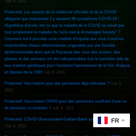
July 9, 2021
Protected: Les experts de la médecine officielle et de la COVID
allèguent que maintenant il y auraient 98 symptômes COVID-19 !
Hypothèse d’école: est ce que la maladie de la COVID ne serait pas
tout simplement la maladie du “sick-care & ill-managed Society” ?
Comment est-il possible voire crédible d’imputer aux virus Covid les
innombrables fléaux inflammatoires engendrés par une Société
dysfonctionnelle alors que le Royaume des virus des océans, des
plantes et des animaux ont été indispensables (via le transfère utile de
leur matériel génétique) pour l’évolution harmonieuse de la Vie: Analyse
et Opinion de la CMH
July 9, 2021
Protected: Vaccination pour des personnes déjà infectées ?
July 9,
2021
Protected: Vaccination COVID pour des personnes souffrant d’une ou
de plusieurs co-morbités ?
July 9, 2021
Protected: COVID-19-associated Guillain-Barré syndrome & Vaccination
FR
July 9, 2021