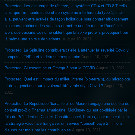
Protected: Les anti-corps de réserve, le système CD 4 et CD 8 T-cells
ainsi que l’immunité innée et son système interféron du type 1, inter
alia, peuvent etre activés de façon holistique pour contrer efficacement
plusieurs protéines des variants et mettre une fin à cette Pandémie
alors que vaccins Covid ne ciblent que la spike protein, provoquant par
là même une spirale de variants.
August 10, 2021
Protected: La Spiruline contribuerait t’elle à atténuer la sévérité Covid y
compris la TNF-a et la détresse respiratoire
August 10, 2021
Protected: Glucosamine et Oméga 3 pour le COVID
August 10, 2021
Protected: Quel est l’impact du milieu interne (bio-terrain), du microbiota
et de la génétique sur la vulnérabilité virale style Covid ?
August 10,
2021
Protected: La République “bananière” de Macron engage une société de
conseil pro-Big Pharma américaine, McKinsey qui est co-dirigée par le
Fils du Président du Conseil Constitutionnel, Fabius, pour mener à bien
la stratégie vaccinale française, un service “conseil” payé 2 millions
d’euros par mois par les contribuables
August 10, 2021