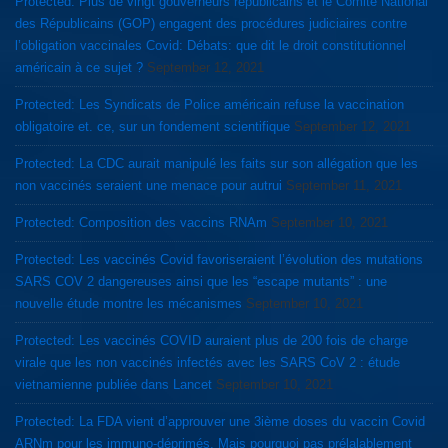
Protected: Plus de vingt gouverneurs républicains et le Comité National
des Républicains (GOP) engagent des procédures judiciaires contre
l’obligation vaccinales Covid: Débats: que dit le droit constitutionnel
américain à ce sujet ?
September 12, 2021
Protected: Les Syndicats de Police américain refuse la vaccination
obligatoire et. ce, sur un fondement scientifique
September 12, 2021
Protected: La CDC aurait manipulé les faits sur son allégation que les
non vaccinés seraient une menace pour autrui
September 11, 2021
Protected: Composition des vaccins RNAm
September 10, 2021
Protected: Les vaccinés Covid favoriseraient l’évolution des mutations
SARS COV 2 dangereuses ainsi que les “escape mutants” : une
nouvelle étude montre les mécanismes
September 10, 2021
Protected: Les vaccinés COVID auraient plus de 200 fois de charge
virale que les non vaccinés infectés avec les SARS CoV 2 : étude
vietnamienne publiée dans Lancet
September 10, 2021
Protected: La FDA vient d’approuver une 3ième doses du vaccin Covid
ARNm pour les immuno-déprimés. Mais pourquoi pas prélalablement