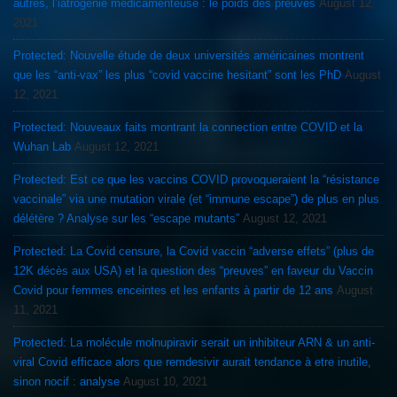
autres, l’iatrogénie médicamenteuse : le poids des preuves
August 12,
2021
Protected: Nouvelle étude de deux universités américaines montrent
que les “anti-vax” les plus “covid vaccine hesitant” sont les PhD
August
12, 2021
Protected: Nouveaux faits montrant la connection entre COVID et la
Wuhan Lab
August 12, 2021
Protected: Est ce que les vaccins COVID provoqueraient la “résistance
vaccinale” via une mutation virale (et “immune escape”) de plus en plus
délétère ? Analyse sur les “escape mutants”
August 12, 2021
Protected: La Covid censure, la Covid vaccin “adverse effets” (plus de
12K décès aux USA) et la question des “preuves” en faveur du Vaccin
Covid pour femmes enceintes et les enfants à partir de 12 ans
August
11, 2021
Protected: La molécule molnupiravir serait un inhibiteur ARN & un anti-
viral Covid efficace alors que remdesivir aurait tendance à etre inutile,
sinon nocif : analyse
August 10, 2021