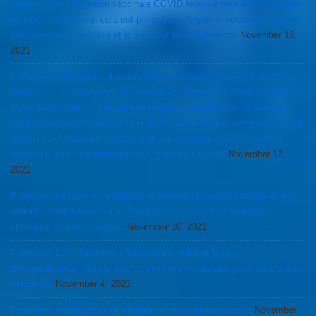
confirme que l’obligation vaccinale COVID fédérale pour les entreprises
de plus de 100 travailleurs est prima facie illégale et nécessite une “full
judicial review”: exégèse et le point sur le front juridique
November 13,
2021
Protected: A l’instar de plusieurs Pays européens, plusieurs des Etats
américains les plus vaccinés cassent les records en infection Covid-
Delta. Meanwhile, un cardiologue très pro-industrie pharmaceutique
vient d’être nommé commissaire de la FDA alors que presque rien n’est
déclaré sur l’efficacité anti-Covid et anti-maladies chroniques de la
médecine holistique ainsi que de l’immunité naturelle
November 12,
2021
Protected: Le point sur plusieurs immuno-modulateurs naturels et leur
actions thérapeutique sur le Covid et plusieurs autres maladies
chronique et auto-immunes.
November 10, 2021
Protected: L’antidepresseur fluvoxamine réduirait le taux
d’hospitalisation. Mais la Joie de vivre encore davantage et sans effets
iatrogènes
November 4, 2021
Protected: Voilier propulsé via énergie Hydro-électro-solaire
November