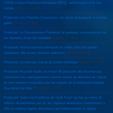
COVID à base d’hydroxychloroquine (HCQ), azithromycin et le zinc
sulfate
October 17, 2021
Protected: Les Patentes Coronavirus, les armes biologiques et le Droit
public
October 17, 2021
Protected: Le Documentaire Plandemic et quelques commentaires sur
les éléments d’une ère totalitaire
October 17, 2021
Protected: Amincissement prématuré du cortex chez les grands
utilisateurs des écrans (internet addiction)
October 16, 2021
Protected: Le nouveau cheval du Centre Holistique
October 15, 2021
Protected: Nouvelle étude: Au moins 90 pour-cent des femmes qui
choisissent les mamogrammes comme moyen de détection du cancer
du sein seraient manipulées par les experts de la médecine moderne.
Que disent les faits ?
October 6, 2021
Protected: Suite à la Pandémie du “Junk Food” qui tue au moins 11
millions de personnes par an, les hôpitaux américains commencent a
offrir le meilleur régime alimentaire anti-inflammatoire, le régime