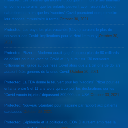
Protected: Les preuves qui montrent pourquoi l’immunité des humains
en bonne santé ainsi que les enfants peuvent avoir raison du Covid
naturellement alors que les “vaccins” Covid pourraient compromettre
leur réponse immunitaire à terme
October 30, 2021
Protected: Les pays les plus vaccinés (Covid) auraient le plus de
nouveaux cas Covid: implications pour la Herd Immunity
October 30,
2021
Protected: Pfizer et Moderna aurait gagné un peu plus de 90 milliards
de dollars pour les vaccins Covid et il y aurait eu 130 nouveaux
“billionnaires” grace au business Covid alors que 2.1 trillions de dollars
auraient étés générés de la crise Covid
October 30, 2021
Protected: La FDA donne le feu vert pour les “vaccins” Pfizer pour les
enfants entre 5 et 11 ans alors qu’à ce jour les déclarations sur les
“Covid vaccin injuries” dépassent 800,000 aux USA
October 30, 2021
Protected: Nouveau Standard pour l’aspirine par rapport aux patients
cardiaques
October 30, 2021
Protected: L’épidémie et la politique du COVID auraient empirées la