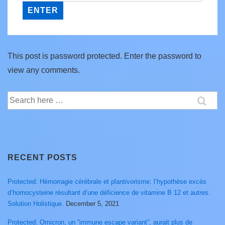
This post is password protected. Enter the password to
view any comments.
Search
for:
RECENT POSTS
Protected: Hémorragie cérébrale et plantivorisme: l’hypothèse excès
d’homocysteine résultant d’une déficience de vitamine B 12 et autres.
Solution Holistique.
December 5, 2021
Protected: Omicron, un “immune escape variant”, aurait plus de