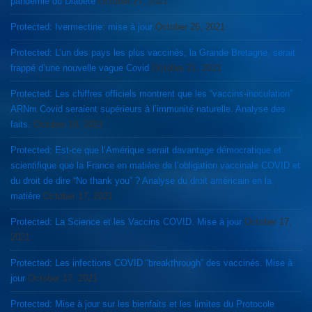
pandémie du Diabète
October 27, 2021
Protected: Ivermectine: mise à jour
October 26, 2021
Protected: L’un des pays les plus vaccinés, la Grande Bretagne, serait
frappé d’une nouvelle vague Covid
October 21, 2021
Protected: Les chiffres officiels montrent que les “vaccins-inoculation”
ARNm Covid seraient supérieurs à l’immunité naturelle. Analyse des
faits.
October 18, 2021
Protected: Est-ce que l’Amérique serait davantage démocratique et
scientifique que la France en matière de l’obligation vaccinale COVID et
du droit de dire “No thank you” ? Analyse du droit américain en la
matière
October 17, 2021
Protected: La Science et les Vaccins COVID. Mise à jour
October 17,
2021
Protected: Les infections COVID “breakthrough” des vaccinés. Mise à
jour
October 17, 2021
Protected: Mise à jour sur les bienfaits et les limites du Protocole