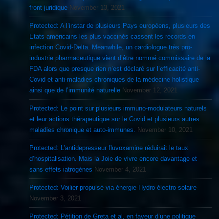
front juridique
November 13, 2021
Protected: A l’instar de plusieurs Pays européens, plusieurs des
Etats américains les plus vaccinés cassent les records en
infection Covid-Delta. Meanwhile, un cardiologue très pro-
industrie pharmaceutique vient d’être nommé commissaire de la
FDA alors que presque rien n’est déclaré sur l’efficacité anti-
Covid et anti-maladies chroniques de la médecine holistique
ainsi que de l’immunité naturelle
November 12, 2021
Protected: Le point sur plusieurs immuno-modulateurs naturels
et leur actions thérapeutique sur le Covid et plusieurs autres
maladies chronique et auto-immunes.
November 10, 2021
Protected: L’antidepresseur fluvoxamine réduirait le taux
d’hospitalisation. Mais la Joie de vivre encore davantage et
sans effets iatrogènes
November 4, 2021
Protected: Voilier propulsé via énergie Hydro-électro-solaire
November 3, 2021
Protected: Pétition de Greta et al, en faveur d’une politique