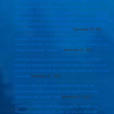
Protected: Nouveau variant Omicron serait plus contagieux que
Delta, mutation adaptive oblige…surtout pour les vaccinés,
alors que les Vaccins Covid inhiberaient la réparation endogène
de l’ADN et l’immunité adaptive faisant par la même le lit d’une
nouvelle pandémie faite de cancer, de désordres auto-immuns
et d’un boost de la vieillesse accélérée
November 28, 2021
Protected: Contibuer à la Fin de la pandémie COVID via la
médecine officielle, via les “fever clinics” de la Chine ou via les
cliniques holistiques “new age” ?
November 25, 2021
Protected: De plus en plus de représentants élus du G.O.P
républicain engagent des recours judiciaires contre les vaccins
COVID sur le fondement que l’immunité naturelle est clairement
supérieure
November 21, 2021
Protected: Plus de 80 études publiées confirment que
l’immunité naturelle seraient au moins égales et souvent
supérieures aux vaccins Covid
November 21, 2021
Protected: La CDC refuse de repertorier les données sur
l’immunité naturelle COVID, alors que plus de 80 études