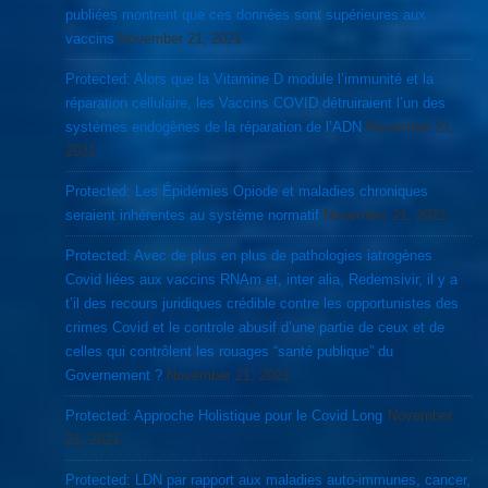
publiées montrent que ces données sont supérieures aux
vaccins
November 21, 2021
Protected: Alors que la Vitamine D module l’immunité et la
réparation cellulaire, les Vaccins COVID détruiraient l’un des
systèmes endogènes de la réparation de l’ADN
November 21,
2021
Protected: Les Épidémies Opiode et maladies chroniques
seraient inhérentes au système normatif
November 21, 2021
Protected: Avec de plus en plus de pathologies iatrogènes
Covid liées aux vaccins RNAm et, inter alia, Redemsivir, il y a
t’il des recours juridiques crédible contre les opportunistes des
crimes Covid et le controle abusif d’une partie de ceux et de
celles qui contrôlent les rouages “santé publique” du
Governement ?
November 21, 2021
Protected: Approche Holistique pour le Covid Long
November
21, 2021
Protected: LDN par rapport aux maladies auto-immunes, cancer,