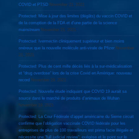
COVID et PTSD
November 21, 2021
Protected: Mise à jour des limites (dégâts) du vaccin COVID et
de la corruption de la FDA et d’une partie de la science
mainstream
November 21, 2021
Protected: Ivermectin cliniquement supérieur et bien moins
onéreux que la nouvelle molécule anti-virale de Pfizer
November
21, 2021
Protected: Plus de cent mille décès liés à la sur-médicalisation
et “drug overdose” lors de la crise Covid en Amérique: nouveau
record
November 19, 2021
Protected: Nouvelle étude indiquant que COVID 19 aurait sa
source dans le marché de produits d’animaux de Wuhan
November 19, 2021
Protected: La Cour Fédérale d’appel américaine du 5ieme circuit
confirme que l’obligation vaccinale COVID fédérale pour les
entreprises de plus de 100 travailleurs est prima facie illégale et
nécessite une “full judicial review”: exégèse et le point sur le