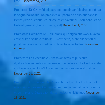
time”.
December 4, 2021
Protected: Dr Oz, médecin-star des média américains, porté par
la vague holistique, se présente au poste de sénateur dans la
Pennsylvanie “contre les élites” et en faveur du “bon sens” et de
l’intérêt général (the common good)
December 1, 2021
Protected: L’éminent Dr. Paul Marik qui soignaient COVID avec,
entre autres soins alternatifs, l’ivermectin, a été suspendu au
profit des standards médicaux davantage rentables
November
28, 2021
Protected: Les vaccins ARNm favoriseraient plusieurs
dysfonctionnements cardiaques et vasculaires : Le Certificat de
contre-indication COVID pour les cardiaques serait-il justifié ?
November 28, 2021
Protected: Omicron justifie t’il une fermeture des frontières et
éventuel confinement ou une ouverture de l’esprit de la Science
et de la pleine légalisation de la médecine Holistique
November
28, 2021