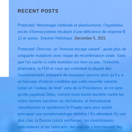
RECENT POSTS
Protected: Hémorragie cérébrale et plantivorisme: l’hypothèse
excès d’homocysteine résultant d’une déficience de vitamine B
12 et autres. Solution Holistique.
December 5, 2021
Protected: Omicron, un “immune escape variant”, aurait plus de
cinquante mutations avec risque de recombinaison virale. Sans
que l’on sache si cette évolution est bien ou pas, l’Industrie
pharmakia, la FDA et ceux qui controlent la plupart des
Gouvernements préparent de nouveaux vaccins alors qu’il y a
un faisceau d’indices crédibles que cette nouvelle variante
serait un “cadeau de Noel” venu de la Providence, en ce sens
qu’elle jugulerait Delta, comme toute bonne bactérie contre les
moins bonnes bactéries du microbiota, et immuniserait
naturellement et rapidement le Peuple sans pour autant
provoquer une symptomatologie délétère ! En attendant d’y voir
plus clair, la Bourse (stock exchange), les investisseurs-
spéculateurs et les fabricants des vaccins s’enrichissent “big