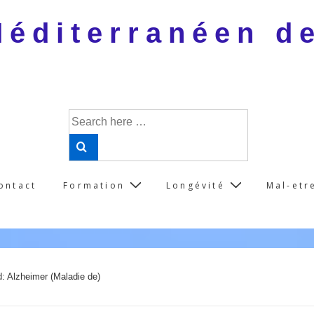
 Méditerranéen d
Search
for:
ontact
Formation
Longévité
Mal-etr
d: Alzheimer (Maladie de)