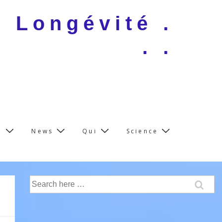
e Longévité .
. .
e
News
Qui
Science
Search
for: