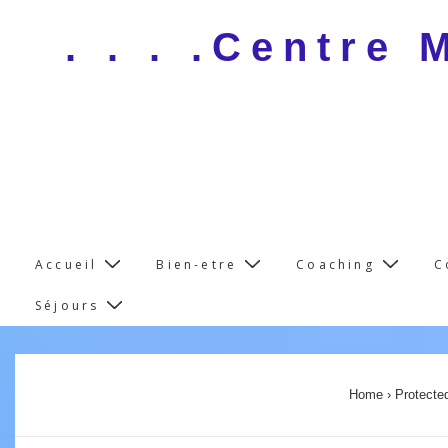
↓
. . . .Centre
Skip
to
Main
Content
Main
Accueil
Bien-etre
Coaching
C
Navigation
Séjours
Home
›
Protecte