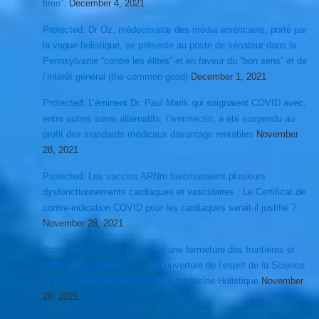
time”.
December 4, 2021
Protected: Dr Oz, médecin-star des média américains, porté par
la vague holistique, se présente au poste de sénateur dans la
Pennsylvanie “contre les élites” et en faveur du “bon sens” et de
l’intérêt général (the common good)
December 1, 2021
Protected: L’éminent Dr. Paul Marik qui soignaient COVID avec,
entre autres soins alternatifs, l’ivermectin, a été suspendu au
profit des standards médicaux davantage rentables
November
28, 2021
Protected: Les vaccins ARNm favoriseraient plusieurs
dysfonctionnements cardiaques et vasculaires : Le Certificat de
contre-indication COVID pour les cardiaques serait-il justifié ?
November 28, 2021
Protected: Omicron justifie t’il une fermeture des frontières et
éventuel confinement ou une ouverture de l’esprit de la Science
et de la pleine légalisation de la médecine Holistique
November
28, 2021