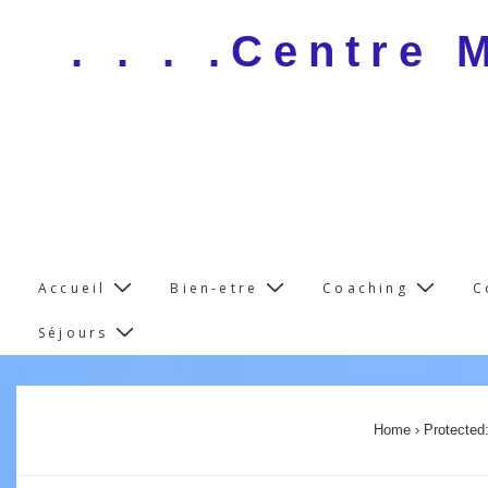
↓
. . . .Centre
Skip
to
Main
Content
Main
Accueil
Bien-etre
Coaching
C
Navigation
Séjours
Home
›
Protected