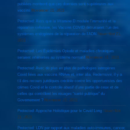
publiées montrent que ces données sont supérieures aux
vaccins
November 21, 2021
Protected: Alors que la Vitamine D module l’immunité et la
réparation cellulaire, les Vaccins COVID détruiraient l’un des
systèmes endogènes de la réparation de l’ADN
November 21,
2021
Protected: Les Épidémies Opiode et maladies chroniques
seraient inhérentes au système normatif
November 21, 2021
Protected: Avec de plus en plus de pathologies iatrogènes
Covid liées aux vaccins RNAm et, inter alia, Redemsivir, il y a
t’il des recours juridiques crédible contre les opportunistes des
crimes Covid et le controle abusif d’une partie de ceux et de
celles qui contrôlent les rouages “santé publique” du
Governement ?
November 21, 2021
Protected: Approche Holistique pour le Covid Long
November
21, 2021
Protected: LDN par rapport aux maladies auto-immunes, cancer,