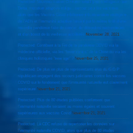
Protected: Nouveau variant Omicron serait plus contagieux que
Delta, mutation adaptive oblige…surtout pour les vaccinés,
alors que les Vaccins Covid inhiberaient la réparation endogène
de l’ADN et l’immunité adaptive faisant par la même le lit d’une
nouvelle pandémie faite de cancer, de désordres auto-immuns
et d’un boost de la vieillesse accélérée
November 28, 2021
Protected: Contibuer à la Fin de la pandémie COVID via la
médecine officielle, via les “fever clinics” de la Chine ou via les
cliniques holistiques “new age” ?
November 25, 2021
Protected: De plus en plus de représentants élus du G.O.P
républicain engagent des recours judiciaires contre les vaccins
COVID sur le fondement que l’immunité naturelle est clairement
supérieure
November 21, 2021
Protected: Plus de 80 études publiées confirment que
l’immunité naturelle seraient au moins égales et souvent
supérieures aux vaccins Covid
November 21, 2021
Protected: La CDC refuse de repertorier les données sur
l’immunité naturelle COVID, alors que plus de 80 études