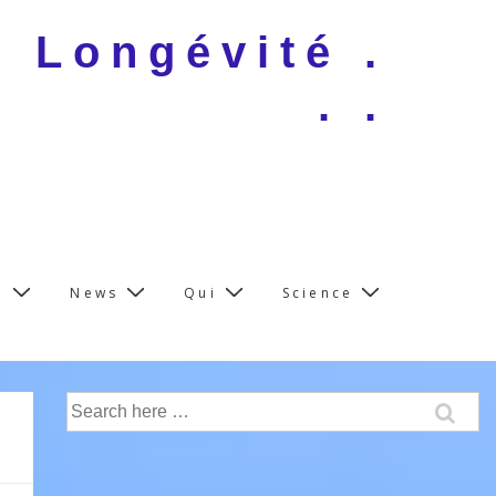
e Longévité .
. .
e
News
Qui
Science
Search
for: