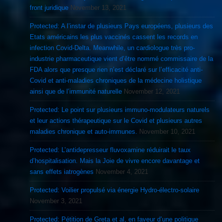
front juridique
November 13, 2021
Protected: A l’instar de plusieurs Pays européens, plusieurs des
Etats américains les plus vaccinés cassent les records en
infection Covid-Delta. Meanwhile, un cardiologue très pro-
industrie pharmaceutique vient d’être nommé commissaire de la
FDA alors que presque rien n’est déclaré sur l’efficacité anti-
Covid et anti-maladies chroniques de la médecine holistique
ainsi que de l’immunité naturelle
November 12, 2021
Protected: Le point sur plusieurs immuno-modulateurs naturels
et leur actions thérapeutique sur le Covid et plusieurs autres
maladies chronique et auto-immunes.
November 10, 2021
Protected: L’antidepresseur fluvoxamine réduirait le taux
d’hospitalisation. Mais la Joie de vivre encore davantage et
sans effets iatrogènes
November 4, 2021
Protected: Voilier propulsé via énergie Hydro-électro-solaire
November 3, 2021
Protected: Pétition de Greta et al, en faveur d’une politique