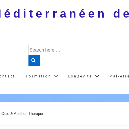
 Méditerranéen d
Search
for:
ontact
Formation
Longévité
Mal-etr
: Ouie & Audition Thérapie