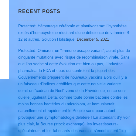
RECENT POSTS
Protected: Hémorragie cérébrale et plantivorisme: l’hypothèse
excès d’homocysteine résultant d’une déficience de vitamine B
12 et autres. Solution Holistique.
December 5, 2021
Protected: Omicron, un “immune escape variant”, aurait plus de
cinquante mutations avec risque de recombinaison virale. Sans
que l’on sache si cette évolution est bien ou pas, l’Industrie
pharmakia, la FDA et ceux qui controlent la plupart des
Gouvernements préparent de nouveaux vaccins alors qu’il y a
un faisceau d’indices crédibles que cette nouvelle variante
serait un “cadeau de Noel” venu de la Providence, en ce sens
qu’elle jugulerait Delta, comme toute bonne bactérie contre les
moins bonnes bactéries du microbiota, et immuniserait
naturellement et rapidement le Peuple sans pour autant
provoquer une symptomatologie délétère ! En attendant d’y voir
plus clair, la Bourse (stock exchange), les investisseurs-
spéculateurs et les fabricants des vaccins s’enrichissent “big