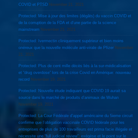
COVID et PTSD
November 21, 2021
Protected: Mise à jour des limites (dégâts) du vaccin COVID et
de la corruption de la FDA et d’une partie de la science
mainstream
November 21, 2021
Protected: Ivermectin cliniquement supérieur et bien moins
onéreux que la nouvelle molécule anti-virale de Pfizer
November
21, 2021
Protected: Plus de cent mille décès liés à la sur-médicalisation
et “drug overdose” lors de la crise Covid en Amérique: nouveau
record
November 19, 2021
Protected: Nouvelle étude indiquant que COVID 19 aurait sa
source dans le marché de produits d’animaux de Wuhan
November 19, 2021
Protected: La Cour Fédérale d’appel américaine du 5ieme circuit
confirme que l’obligation vaccinale COVID fédérale pour les
entreprises de plus de 100 travailleurs est prima facie illégale et
nécessite une “full judicial review”: exégèse et le point sur le