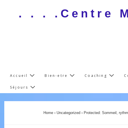
↓
. . . .Centre
Skip
to
Main
Content
Main
Accueil
Bien-etre
Coaching
C
Navigation
Séjours
Home
›
Uncategorized
›
Protected: Sommeil, rythm