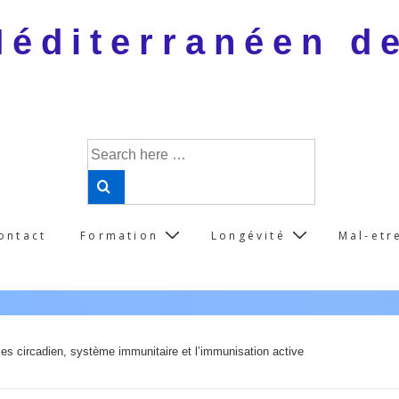
 Méditerranéen d
Search
for:
ontact
Formation
Longévité
Mal-etr
es circadien, système immunitaire et l’immunisation active