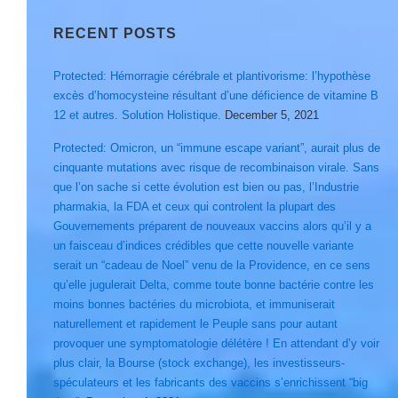
RECENT POSTS
Protected: Hémorragie cérébrale et plantivorisme: l’hypothèse
excès d’homocysteine résultant d’une déficience de vitamine B
12 et autres. Solution Holistique.
December 5, 2021
Protected: Omicron, un “immune escape variant”, aurait plus de
cinquante mutations avec risque de recombinaison virale. Sans
que l’on sache si cette évolution est bien ou pas, l’Industrie
pharmakia, la FDA et ceux qui controlent la plupart des
Gouvernements préparent de nouveaux vaccins alors qu’il y a
un faisceau d’indices crédibles que cette nouvelle variante
serait un “cadeau de Noel” venu de la Providence, en ce sens
qu’elle jugulerait Delta, comme toute bonne bactérie contre les
moins bonnes bactéries du microbiota, et immuniserait
naturellement et rapidement le Peuple sans pour autant
provoquer une symptomatologie délétère ! En attendant d’y voir
plus clair, la Bourse (stock exchange), les investisseurs-
spéculateurs et les fabricants des vaccins s’enrichissent “big