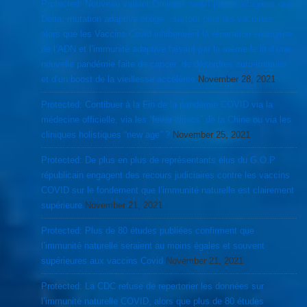
Protected: Nouveau variant Omicron serait plus contagieux que
Delta, mutation adaptive oblige…surtout pour les vaccinés,
alors que les Vaccins Covid inhiberaient la réparation endogène
de l’ADN et l’immunité adaptive faisant par la même le lit d’une
nouvelle pandémie faite de cancer, de désordres auto-immuns
et d’un boost de la vieillesse accélérée
November 28, 2021
Protected: Contibuer à la Fin de la pandémie COVID via la
médecine officielle, via les “fever clinics” de la Chine ou via les
cliniques holistiques “new age” ?
November 25, 2021
Protected: De plus en plus de représentants élus du G.O.P
républicain engagent des recours judiciaires contre les vaccins
COVID sur le fondement que l’immunité naturelle est clairement
supérieure
November 21, 2021
Protected: Plus de 80 études publiées confirment que
l’immunité naturelle seraient au moins égales et souvent
supérieures aux vaccins Covid
November 21, 2021
Protected: La CDC refuse de repertorier les données sur
l’immunité naturelle COVID, alors que plus de 80 études