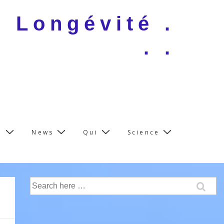
e Longévité .
. .
e
News
Qui
Science
Search
for: