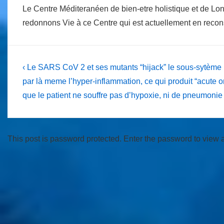
Le Centre Méditeranéen de bien-etre holistique et de Lo
redonnons Vie à ce Centre qui est actuellement en reco
Post
Previous
‹ Le SARS CoV 2 et ses mutants “hijack” le sous-sytème
Post
navigation
par là meme l’hyper-inflammation, ce qui produit “acute or
is
que le patient ne souffre pas d’hypoxie, ni de pneumonie
This post is password protected. Enter the password to view