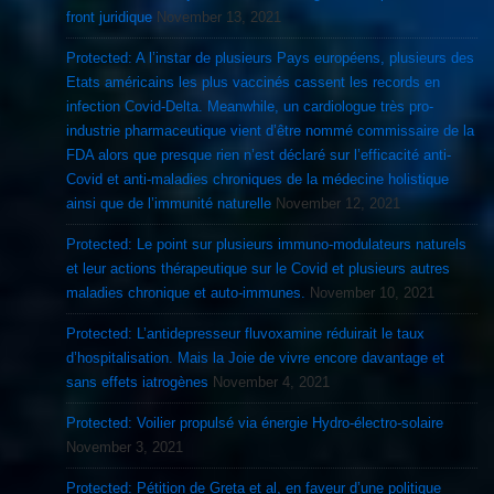
front juridique
November 13, 2021
Protected: A l’instar de plusieurs Pays européens, plusieurs des
Etats américains les plus vaccinés cassent les records en
infection Covid-Delta. Meanwhile, un cardiologue très pro-
industrie pharmaceutique vient d’être nommé commissaire de la
FDA alors que presque rien n’est déclaré sur l’efficacité anti-
Covid et anti-maladies chroniques de la médecine holistique
ainsi que de l’immunité naturelle
November 12, 2021
Protected: Le point sur plusieurs immuno-modulateurs naturels
et leur actions thérapeutique sur le Covid et plusieurs autres
maladies chronique et auto-immunes.
November 10, 2021
Protected: L’antidepresseur fluvoxamine réduirait le taux
d’hospitalisation. Mais la Joie de vivre encore davantage et
sans effets iatrogènes
November 4, 2021
Protected: Voilier propulsé via énergie Hydro-électro-solaire
November 3, 2021
Protected: Pétition de Greta et al, en faveur d’une politique