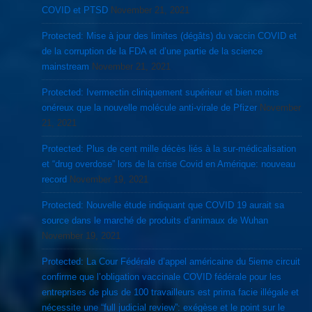
COVID et PTSD
November 21, 2021
Protected: Mise à jour des limites (dégâts) du vaccin COVID et
de la corruption de la FDA et d’une partie de la science
mainstream
November 21, 2021
Protected: Ivermectin cliniquement supérieur et bien moins
onéreux que la nouvelle molécule anti-virale de Pfizer
November
21, 2021
Protected: Plus de cent mille décès liés à la sur-médicalisation
et “drug overdose” lors de la crise Covid en Amérique: nouveau
record
November 19, 2021
Protected: Nouvelle étude indiquant que COVID 19 aurait sa
source dans le marché de produits d’animaux de Wuhan
November 19, 2021
Protected: La Cour Fédérale d’appel américaine du 5ieme circuit
confirme que l’obligation vaccinale COVID fédérale pour les
entreprises de plus de 100 travailleurs est prima facie illégale et
nécessite une “full judicial review”: exégèse et le point sur le