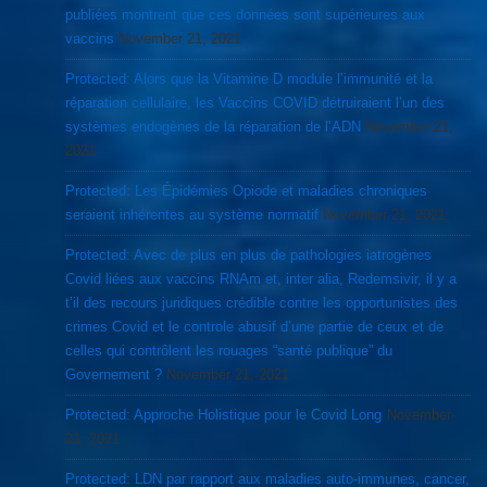
publiées montrent que ces données sont supérieures aux
vaccins
November 21, 2021
Protected: Alors que la Vitamine D module l’immunité et la
réparation cellulaire, les Vaccins COVID détruiraient l’un des
systèmes endogènes de la réparation de l’ADN
November 21,
2021
Protected: Les Épidémies Opiode et maladies chroniques
seraient inhérentes au système normatif
November 21, 2021
Protected: Avec de plus en plus de pathologies iatrogènes
Covid liées aux vaccins RNAm et, inter alia, Redemsivir, il y a
t’il des recours juridiques crédible contre les opportunistes des
crimes Covid et le controle abusif d’une partie de ceux et de
celles qui contrôlent les rouages “santé publique” du
Governement ?
November 21, 2021
Protected: Approche Holistique pour le Covid Long
November
21, 2021
Protected: LDN par rapport aux maladies auto-immunes, cancer,