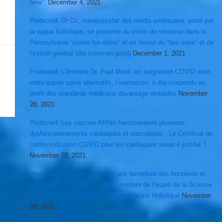
time”.
December 4, 2021
Protected: Dr Oz, médecin-star des média américains, porté par
la vague holistique, se présente au poste de sénateur dans la
Pennsylvanie “contre les élites” et en faveur du “bon sens” et de
l’intérêt général (the common good)
December 1, 2021
Protected: L’éminent Dr. Paul Marik qui soignaient COVID avec,
entre autres soins alternatifs, l’ivermectin, a été suspendu au
profit des standards médicaux davantage rentables
November
28, 2021
Protected: Les vaccins ARNm favoriseraient plusieurs
dysfonctionnements cardiaques et vasculaires : Le Certificat de
contre-indication COVID pour les cardiaques serait-il justifié ?
November 28, 2021
Protected: Omicron justifie t’il une fermeture des frontières et
éventuel confinement ou une ouverture de l’esprit de la Science
et de la pleine légalisation de la médecine Holistique
November
28, 2021