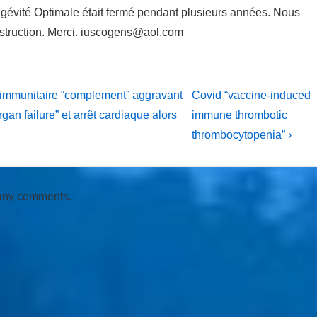
ngévité Optimale était fermé pendant plusieurs années. Nous
nstruction. Merci. iuscogens@aol.com
Next
 immunitaire “complement” aggravant
Covid “vaccine-induced
Post
gan failure” et arrêt cardiaque alors
immune thrombotic
is
thrombocytopenia” ›
 any comments.