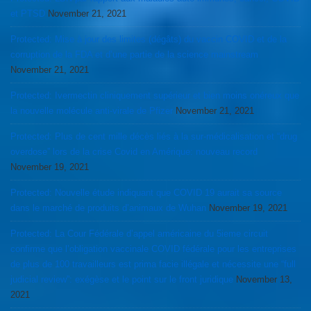
et PTSD
November 21, 2021
Protected: Mise à jour des limites (dégâts) du vaccin COVID et de la
corruption de la FDA et d’une partie de la science mainstream
November 21, 2021
Protected: Ivermectin cliniquement supérieur et bien moins onéreux que
la nouvelle molécule anti-virale de Pfizer
November 21, 2021
Protected: Plus de cent mille décès liés à la sur-médicalisation et “drug
overdose” lors de la crise Covid en Amérique: nouveau record
November 19, 2021
Protected: Nouvelle étude indiquant que COVID 19 aurait sa source
dans le marché de produits d’animaux de Wuhan
November 19, 2021
Protected: La Cour Fédérale d’appel américaine du 5ieme circuit
confirme que l’obligation vaccinale COVID fédérale pour les entreprises
de plus de 100 travailleurs est prima facie illégale et nécessite une “full
judicial review”: exégèse et le point sur le front juridique
November 13,
2021