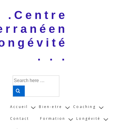
↓
 . .Centre
Skip
to
erranéen
Main
Content
ongévité
. . .
Search
for:
Main
Accueil
Bien-etre
Coaching
Navigation
Contact
Formation
Longévité