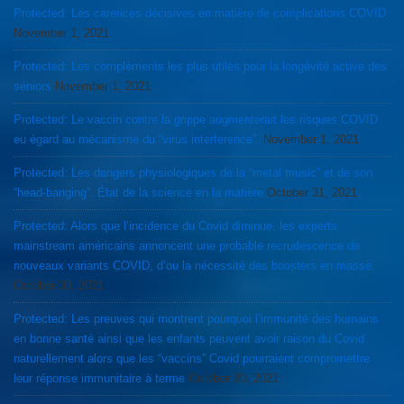
Protected: Les carences décisives en matière de complications COVID
November 1, 2021
Protected: Les compléments les plus utiles pour la longévité active des
séniors
November 1, 2021
Protected: Le vaccin contre la grippe augmenterait les risques COVID
eu égard au mécanisme du “virus interference”.
November 1, 2021
Protected: Les dangers physiologiques de la “metal music” et de son
“head-banging”. État de la science en la matière
October 31, 2021
Protected: Alors que l’incidence du Covid diminue, les experts
mainstream américains annoncent une probable recrudescence de
nouveaux variants COVID, d’ou la nécessité des boosters en masse.
October 30, 2021
Protected: Les preuves qui montrent pourquoi l’immunité des humains
en bonne santé ainsi que les enfants peuvent avoir raison du Covid
naturellement alors que les “vaccins” Covid pourraient compromettre
leur réponse immunitaire à terme
October 30, 2021