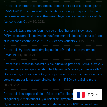
Protected: Interferon et heat shock protein sont ciblés et inhibés par le
SARS CoV 2 et ses mutants: les limites des antipyrétiques et la force
de la médecine holistique et thermale : leçon de la chauve souris et de
l’air conditionné
July 10, 2021
Protected: Les virus du “common cold” (les “human rhinoviruses
(HRVs)) peuvent t’ils activer le système immunitaire innée pour qu’il soit
plus efficace contre le SARS CoV 2 et ses variants ?
July 10, 2021
Protected: Hydrothermothérapie pour la prévention et le traitement
Covid-19
July 10, 2021
Protected: L’immunité naturelle cible plusieurs protéines SARS CoV 2, y
compris la nucleocapsid et stimule 4 types de “memory immune cells”
et ce, de façon holistique et synergique alors que les vaccins Covid se
concentrent sur le receptor binding domain (RBD) de la Spike protein
July 9, 2021
Protected: Les experts de la médecine officielle et de la COVID
FR
allèguent que maintenant il y auraient 98 symptômes COVID-19 !
Hypothèse d’école: est ce que la maladie de la COVID ne serait pas