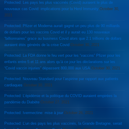
Protected: Les pays les plus vaccinés (Covid) auraient le plus de
nouveaux cas Covid: implications pour la Herd Immunity
October 30,
2021
Protected: Pfizer et Moderna aurait gagné un peu plus de 90 milliards
de dollars pour les vaccins Covid et il y aurait eu 130 nouveaux
“billionnaires” grace au business Covid alors que 2.1 trillions de dollars
auraient étés générés de la crise Covid
October 30, 2021
Protected: La FDA donne le feu vert pour les “vaccins” Pfizer pour les
enfants entre 5 et 11 ans alors qu’à ce jour les déclarations sur les
“Covid vaccin injuries” dépassent 800,000 aux USA
October 30, 2021
Protected: Nouveau Standard pour l’aspirine par rapport aux patients
cardiaques
October 30, 2021
Protected: L’épidémie et la politique du COVID auraient empirées la
pandémie du Diabète
October 27, 2021
Protected: Ivermectine: mise à jour
October 26, 2021
Protected: L’un des pays les plus vaccinés, la Grande Bretagne, serait