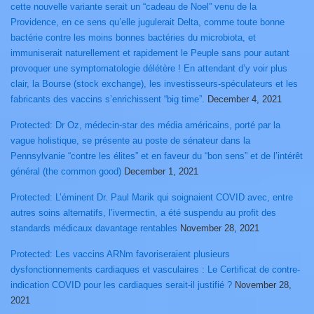
cette nouvelle variante serait un “cadeau de Noel” venu de la
Providence, en ce sens qu’elle jugulerait Delta, comme toute bonne
bactérie contre les moins bonnes bactéries du microbiota, et
immuniserait naturellement et rapidement le Peuple sans pour autant
provoquer une symptomatologie délétère ! En attendant d’y voir plus
clair, la Bourse (stock exchange), les investisseurs-spéculateurs et les
fabricants des vaccins s’enrichissent “big time”.
December 4, 2021
Protected: Dr Oz, médecin-star des média américains, porté par la
vague holistique, se présente au poste de sénateur dans la
Pennsylvanie “contre les élites” et en faveur du “bon sens” et de l’intérêt
général (the common good)
December 1, 2021
Protected: L’éminent Dr. Paul Marik qui soignaient COVID avec, entre
autres soins alternatifs, l’ivermectin, a été suspendu au profit des
standards médicaux davantage rentables
November 28, 2021
Protected: Les vaccins ARNm favoriseraient plusieurs
dysfonctionnements cardiaques et vasculaires : Le Certificat de contre-
indication COVID pour les cardiaques serait-il justifié ?
November 28,
2021