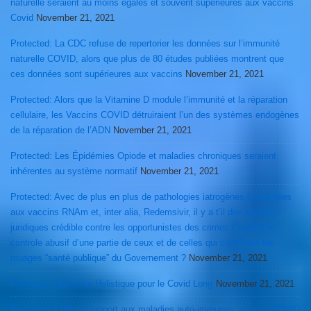
naturelle seraient au moins égales et souvent supérieures aux vaccins
Covid
November 21, 2021
Protected: La CDC refuse de repertorier les données sur l’immunité
naturelle COVID, alors que plus de 80 études publiées montrent que
ces données sont supérieures aux vaccins
November 21, 2021
Protected: Alors que la Vitamine D module l’immunité et la réparation
cellulaire, les Vaccins COVID détruiraient l’un des systèmes endogènes
de la réparation de l’ADN
November 21, 2021
Protected: Les Épidémies Opiode et maladies chroniques seraient
inhérentes au système normatif
November 21, 2021
Protected: Avec de plus en plus de pathologies iatrogènes Covid liées
aux vaccins RNAm et, inter alia, Redemsivir, il y a t’il des recours
juridiques crédible contre les opportunistes des crimes Covid et le
controle abusif d’une partie de ceux et de celles qui contrôlent les
rouages “santé publique” du Governement ?
November 21, 2021
Protected: Approche Holistique pour le Covid Long
November 21, 2021
Protected: LDN par rapport aux maladies auto-immunes, cancer, COVID