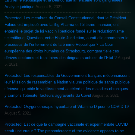
La 5 ième République et la Démocratie américaine sont gangrénées.
Analyse juridique
August 5, 2021
Protected: Les membres du Conseil Constitutionnel, dont le Président
Fabius est impliqué avec la Big Pharma et l’élitisme financier, ont
entériné le projet de loi vaccin liberticide fondé sur le réductionnisme
scientifique. Question, cette Haute Juridiction, aurait-elle commenter le
processus de l’enterrement de la 5 ième République ? La Cour
européenne des droits humains de Strasbourg, corrigera t’elle ces
dérives sectaires et totalitaires des dirigeants actuels de l’Etat ?
August
5, 2021
Protected: Les responsables du Gouvernement français méconnaissent
leur Mission de rassembler la Nation via une politique de santé publique
sérieuse qui cible le vieillissement accéléré et les maladies chroniques
y compris l’obésité, facteurs aggravants du Covid
August 5, 2021
Protected: Oxygénothérapie hyperbare et Vitamine D pour le COVID-19
August 5, 2021
Protected: Est ce que la campagne vaccinale et expérimentale COVID
serait une erreur ? The preponderance of the evidence appears to be