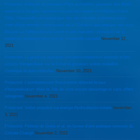
Protected: A l’instar de plusieurs Pays européens, plusieurs des Etats
américains les plus vaccinés cassent les records en infection Covid-
Delta. Meanwhile, un cardiologue très pro-industrie pharmaceutique
vient d’être nommé commissaire de la FDA alors que presque rien n’est
déclaré sur l’efficacité anti-Covid et anti-maladies chroniques de la
médecine holistique ainsi que de l’immunité naturelle
November 12,
2021
Protected: Le point sur plusieurs immuno-modulateurs naturels et leur
actions thérapeutique sur le Covid et plusieurs autres maladies
chronique et auto-immunes.
November 10, 2021
Protected: L’antidepresseur fluvoxamine réduirait le taux
d’hospitalisation. Mais la Joie de vivre encore davantage et sans effets
iatrogènes
November 4, 2021
Protected: Voilier propulsé via énergie Hydro-électro-solaire
November
3, 2021
Protected: Pétition de Greta et al, en faveur d’une politique sérieuse du
Climate Change
November 2, 2021