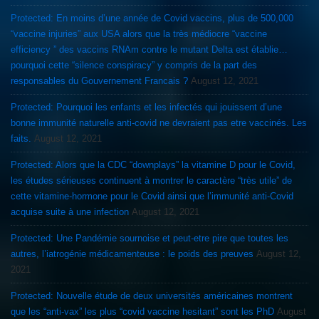
Protected: En moins d’une année de Covid vaccins, plus de 500,000
“vaccine injuries” aux USA alors que la très médiocre “vaccine
efficiency ” des vaccins RNAm contre le mutant Delta est établie…
pourquoi cette “silence conspiracy” y compris de la part des
responsables du Gouvernement Francais ?
August 12, 2021
Protected: Pourquoi les enfants et les infectés qui jouissent d’une
bonne immunité naturelle anti-covid ne devraient pas etre vaccinés. Les
faits.
August 12, 2021
Protected: Alors que la CDC “downplays” la vitamine D pour le Covid,
les études sérieuses continuent à montrer le caractère “très utile” de
cette vitamine-hormone pour le Covid ainsi que l’immunité anti-Covid
acquise suite à une infection
August 12, 2021
Protected: Une Pandémie sournoise et peut-etre pire que toutes les
autres, l’iatrogénie médicamenteuse : le poids des preuves
August 12,
2021
Protected: Nouvelle étude de deux universités américaines montrent
que les “anti-vax” les plus “covid vaccine hesitant” sont les PhD
August