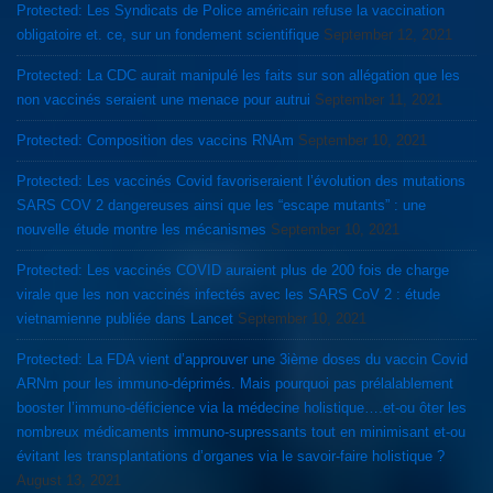
Protected: Les Syndicats de Police américain refuse la vaccination
obligatoire et. ce, sur un fondement scientifique
September 12, 2021
Protected: La CDC aurait manipulé les faits sur son allégation que les
non vaccinés seraient une menace pour autrui
September 11, 2021
Protected: Composition des vaccins RNAm
September 10, 2021
Protected: Les vaccinés Covid favoriseraient l’évolution des mutations
SARS COV 2 dangereuses ainsi que les “escape mutants” : une
nouvelle étude montre les mécanismes
September 10, 2021
Protected: Les vaccinés COVID auraient plus de 200 fois de charge
virale que les non vaccinés infectés avec les SARS CoV 2 : étude
vietnamienne publiée dans Lancet
September 10, 2021
Protected: La FDA vient d’approuver une 3ième doses du vaccin Covid
ARNm pour les immuno-déprimés. Mais pourquoi pas prélalablement
booster l’immuno-déficience via la médecine holistique….et-ou ôter les
nombreux médicaments immuno-supressants tout en minimisant et-ou
évitant les transplantations d’organes via le savoir-faire holistique ?
August 13, 2021