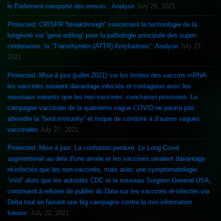
le Parlement comporte des erreurs : Analyse
July 28, 2021
Protected: CRISPR “breakthrough” concernant la technologie de la
longévité via “gene editing” pour la pathologie principale des super-
centenaires: la “Transthyretin (ATTR) Amyloidosis”: Analyse
July 27,
2021
Protected: Mise à jour (juillet 2021) sur les limites des vaccins mRNA:
les vaccinés seraient davantage infectés et contagieux avec les
nouveaux variants que les non-vaccinés: conclusion provisoire. La
campagne vaccinale de la quatrième vague COVID ne pourra pas
atteindre la “herd immunity” et risque de conduire à d’autres vagues
vaccinales
July 27, 2021
Protected: Mise à jour: La confusion perdure: Le Long Covid
augmenterait au delà d’une année et les vaccinés seraient davantage
ré-infectés que les non-vaccinés, mais avec une symptomatologie
“mild” alors que les autorités CDC et le nouveau Surgeon General USA,
continuent à refuser de publier du Data sur les vaccinés ré-infectés via
Delta tout en faisant une big campagne contre la mis-information
tueuse.
July 22, 2021