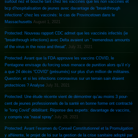
surtout nez et bouche tant chez les vaccinés que les non vaccinés et
bcp d’hospitalisation de jeunes avec davantage de “breakthrough
infections” chez les vaccinés: le cas de Provincetown dans le
Massachusetts
August 1, 2021
Protected: Nouveau rapport CDC admet que les vaccinés infectés (ie
“breakthrough infections) avec Delta avaient un ” tremendous amounts
of the virus in the nose and throat”.
July 31, 2021
Protected: Avant que la FDA approuve les vaccins COVID, le
Pentagone envisage du forcing sous menace de punition alors qu’il n’y
a que 24 décès “COVID” (présumés) sur plus d’un million de militaires.
Question: et si les infections coronavirus sur un terrain sain étaient
protectrices ? Analyse
July 31, 2021
Protected: Une étude récente vient de démontrer qu’au moins 3 pour-
cent de jeunes professionnels de la santé en bonne forme ont contracté
le “long Covid” débilitant: Réponse des experts: davantage de vaccins,
y compris via “nasal spray”
July 29, 2021
Protected: Avant l’examen du Conseil Constitutionnel et la Promulgation
y afférente, le projet de loi sur la gestion de la crise sanitaire adopté par