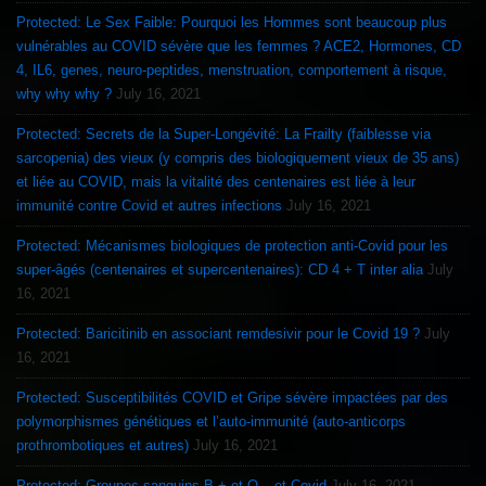
Protected: Le Sex Faible: Pourquoi les Hommes sont beaucoup plus
vulnérables au COVID sévère que les femmes ? ACE2, Hormones, CD
4, IL6, genes, neuro-peptides, menstruation, comportement à risque,
why why why ?
July 16, 2021
Protected: Secrets de la Super-Longévité: La Frailty (faiblesse via
sarcopenia) des vieux (y compris des biologiquement vieux de 35 ans)
et liée au COVID, mais la vitalité des centenaires est liée à leur
immunité contre Covid et autres infections
July 16, 2021
Protected: Mécanismes biologiques de protection anti-Covid pour les
super-âgés (centenaires et supercentenaires): CD 4 + T inter alia
July
16, 2021
Protected: Baricitinib en associant remdesivir pour le Covid 19 ?
July
16, 2021
Protected: Susceptibilités COVID et Gripe sévère impactées par des
polymorphismes génétiques et l’auto-immunité (auto-anticorps
prothrombotiques et autres)
July 16, 2021
Protected: Groupes sanguins B + et O – et Covid
July 16, 2021