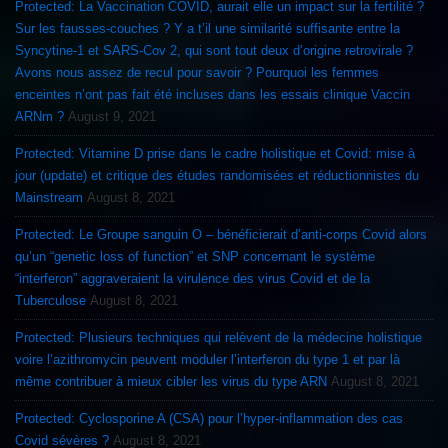
Protected: La Vaccination COVID, aurait elle un impact sur la fertilité ?
Sur les fausses-couches ? Y a t’il une similarité suffisante entre la
Syncytine-1 et SARS-Cov 2, qui sont tout deux d’origine retrovirale ?
Avons nous assez de recul pour savoir ? Pourquoi les femmes
enceintes n’ont pas fait été incluses dans les essais clinique Vaccin
ARNm ?
August 9, 2021
Protected: Vitamine D prise dans le cadre holistique et Covid: mise à
jour (update) et critique des études randomisées et réductionnistes du
Mainstream
August 8, 2021
Protected: Le Groupe sanguin O – bénéficierait d’anti-corps Covid alors
qu’un “genetic loss of function” et SNP concernant le système
“interferon” aggraveraient la virulence des virus Covid et de la
Tuberculose
August 8, 2021
Protected: Plusieurs techniques qui relèvent de la médecine holistique
voire l’azithromycin peuvent moduler l’interferon du type 1 et par là
même contribuer à mieux cibler les virus du type ARN
August 8, 2021
Protected: Cyclosporine A (CSA) pour l’hyper-inflammation des cas
Covid sévères ?
August 8, 2021