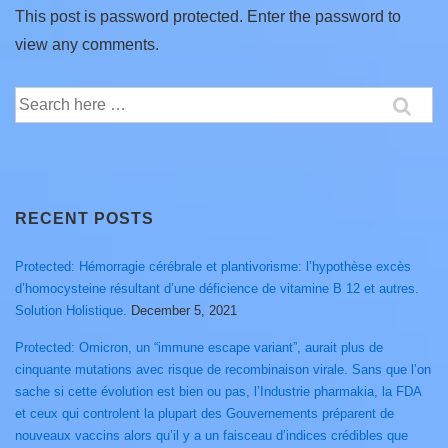
This post is password protected. Enter the password to
view any comments.
Search
for:
RECENT POSTS
Protected: Hémorragie cérébrale et plantivorisme: l’hypothèse excès
d’homocysteine résultant d’une déficience de vitamine B 12 et autres.
Solution Holistique.
December 5, 2021
Protected: Omicron, un “immune escape variant”, aurait plus de
cinquante mutations avec risque de recombinaison virale. Sans que l’on
sache si cette évolution est bien ou pas, l’Industrie pharmakia, la FDA
et ceux qui controlent la plupart des Gouvernements préparent de
nouveaux vaccins alors qu’il y a un faisceau d’indices crédibles que