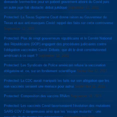
demande Ivermectine pour un patient gravement atteint du Covid puis
un autre juge fait obstacle: débat juridique
September 12, 2021
Protected: La Texas Supreme Court donne raison au Gouverneur du
Texas et aux anti-masques Covid: rappel des faits sur cette controverse
September 12, 2021
Protected: Plus de vingt gouverneurs républicains et le Comité National
des Républicains (GOP) engagent des procédures judiciaires contre
l’obligation vaccinales Covid: Débats: que dit le droit constitutionnel
américain à ce sujet ?
September 12, 2021
Protected: Les Syndicats de Police américain refuse la vaccination
obligatoire et. ce, sur un fondement scientifique
September 12, 2021
Protected: La CDC aurait manipulé les faits sur son allégation que les
non vaccinés seraient une menace pour autrui
September 11, 2021
Protected: Composition des vaccins RNAm
September 10, 2021
Protected: Les vaccinés Covid favoriseraient l’évolution des mutations
SARS COV 2 dangereuses ainsi que les “escape mutants” : une