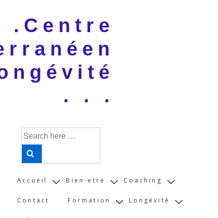
↓
 . .Centre
Skip
to
erranéen
Main
Content
ongévité
. . .
Search
for:
Main
Accueil
Bien-etre
Coaching
Navigation
Contact
Formation
Longévité