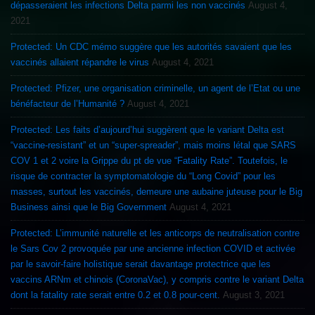
dépasseraient les infections Delta parmi les non vaccinés
August 4,
2021
Protected: Un CDC mémo suggère que les autorités savaient que les
vaccinés allaient répandre le virus
August 4, 2021
Protected: Pfizer, une organisation criminelle, un agent de l’Etat ou une
bénéfacteur de l’Humanité ?
August 4, 2021
Protected: Les faits d’aujourd’hui suggèrent que le variant Delta est
“vaccine-resistant” et un “super-spreader”, mais moins létal que SARS
COV 1 et 2 voire la Grippe du pt de vue “Fatality Rate”. Toutefois, le
risque de contracter la symptomatologie du “Long Covid” pour les
masses, surtout les vaccinés, demeure une aubaine juteuse pour le Big
Business ainsi que le Big Government
August 4, 2021
Protected: L’immunité naturelle et les anticorps de neutralisation contre
le Sars Cov 2 provoquée par une ancienne infection COVID et activée
par le savoir-faire holistique serait davantage protectrice que les
vaccins ARNm et chinois (CoronaVac), y compris contre le variant Delta
dont la fatality rate serait entre 0.2 et 0.8 pour-cent.
August 3, 2021