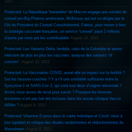
2021
Protected: La République “bananière” de Macron engage une société de
conseil pro-Big Pharma américaine, McKinsey qui est co-dirigée par le
Fils du Président du Conseil Constitutionnel, Fabius, pour mener à bien
la stratégie vaccinale française, un service “conseil” payé 2 millions
d’euros par mois par les contribuables
August 10, 2021
Protected: Les Variants Delta, lambda, celui de la Colombie et autres
infectent de plus en plus les vaccinés: analyse des variants “of
concern”.
August 10, 2021
Protected: La Vaccination COVID, aurait elle un impact sur la fertilité ?
Sur les fausses-couches ? Y a t’il une similarité suffisante entre la
Syncytine-1 et SARS-Cov 2, qui sont tout deux d’origine retrovirale ?
Avons nous assez de recul pour savoir ? Pourquoi les femmes
enceintes n’ont pas fait été incluses dans les essais clinique Vaccin
ARNm ?
August 9, 2021
Protected: Vitamine D prise dans le cadre holistique et Covid: mise à
jour (update) et critique des études randomisées et réductionnistes du
Mainstream
August 8, 2021