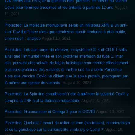
12K décès aux USA) et la question des “preuves” en faveur du Vaccin
Covid pour femmes enceintes et les enfants à partir de 12 ans
August
11, 2021
Protected: La molécule molnupiravir serait un inhibiteur ARN & un anti-
viral Covid efficace alors que remdesivir aurait tendance à etre inutile,
sinon nocif : analyse
August 10, 2021
Protected: Les anti-corps de réserve, le système CD 4 et CD 8 T-cells
ainsi que l’immunité innée et son système interféron du type 1, inter
alia, peuvent etre activés de façon holistique pour contrer efficacement
plusieurs protéines des variants et mettre une fin à cette Pandémie
alors que vaccins Covid ne ciblent que la spike protein, provoquant par
là même une spirale de variants.
August 10, 2021
Protected: La Spiruline contribuerait t’elle à atténuer la sévérité Covid y
compris la TNF-a et la détresse respiratoire
August 10, 2021
Protected: Glucosamine et Oméga 3 pour le COVID
August 10, 2021
Protected: Quel est l’impact du milieu interne (bio-terrain), du microbiota
et de la génétique sur la vulnérabilité virale style Covid ?
August 10,