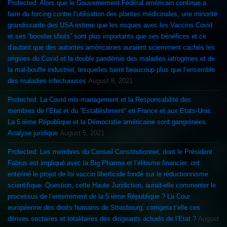
Protected: Alors que le Gouvernement Fédéral américain continue a
faire du forcing contre l’utilisation des plantes médicinales, une minorité
grandissante des USA estime que les risques avec les Vaccins Covid
et ses “booster shots” sont plus importants que ses bénéfices et ce
d’autant que des autorités américaines auraient sciemment cachés les
origines du Covid et la double pandémie des maladies iatrogènes et de
la mal-bouffe industriel, lesquelles tuent beaucoup plus que l’ensemble
des maladies infectueuses
August 8, 2021
Protected: La Covid mis-management et la Responsabilité des
membres de l’Etat et du “Establishment” en France et aux Etats-Unis.
La 5 ième République et la Démocratie américaine sont gangrénées.
Analyse juridique
August 5, 2021
Protected: Les membres du Conseil Constitutionnel, dont le Président
Fabius est impliqué avec la Big Pharma et l’élitisme financier, ont
entériné le projet de loi vaccin liberticide fondé sur le réductionnisme
scientifique. Question, cette Haute Juridiction, aurait-elle commenter le
processus de l’enterrement de la 5 ième République ? La Cour
européenne des droits humains de Strasbourg, corrigera t’elle ces
dérives sectaires et totalitaires des dirigeants actuels de l’Etat ?
August