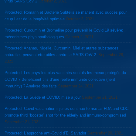
virus SARS CoV 2
October 2, 2021
Protected: Romarin et Bactérie Subtelis se marient avec succès pour
ce qui est de la longévité optimale
October 2, 2021
Protected: Curcumin et Bromeline pour prévenir le Covid 19 sévère:
mécanismes physiopathologiques
October 2, 2021
Protected: Ananas, Nigelle, Curcumin, Miel et autres substances
naturelles peuvent etre utiles contre le SARS CoV 2.
September 26,
2021
Protected: Les pays les plus vaccinés sont-ils les mieux protégés du
COVID ? Bénéficient t’ils d’une réelle immunité collective (herd
immunity) ? Analyse des faits
September 24, 2021
Protected: La Suède et COVID: mise à jour
September 21, 2021
Protected: Covid vaccination injuries continue to rise as FDA and CDC
promote third “booster” shot for the elderly and immuno-compromised
September 21, 2021
Protected: L’approche anti-Covid d’El Salvador
September 20, 2021