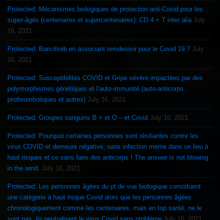
Protected: Mécanismes biologiques de protection anti-Covid pour les
super-âgés (centenaires et supercentenaires): CD 4 + T inter alia
July
16, 2021
Protected: Baricitinib en associant remdesivir pour le Covid 19 ?
July
16, 2021
Protected: Susceptibilités COVID et Gripe sévère impactées par des
polymorphismes génétiques et l’auto-immunité (auto-anticorps
prothrombotiques et autres)
July 16, 2021
Protected: Groupes sanguins B + et O – et Covid
July 16, 2021
Protected: Pourquoi certaines personnes sont résiliantes contre les
virus COVID et demeure négative, sans infection meme dans un lieu à
haut risques et ce sans faire des anticorps ! The answer is not blowing
in the wind.
July 16, 2021
Protected: Les personnes âgées du pt de vue biologique constituent
une catégorie à haut risque Covid alors que les personnes âgées
chronologiquement comme les centenaires, mais en top santé, ne le
sont pas, ils neutralisent le virus Covid sans problème
July 16, 2021