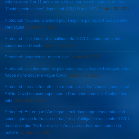
enfants entre 5 et 11 ans alors qu’à ce jour les déclarations sur les
“Covid vaccin injuries” dépassent 800,000 aux USA
October 30, 2021
Protected: Nouveau Standard pour l’aspirine par rapport aux patients
cardiaques
October 30, 2021
Protected: L’épidémie et la politique du COVID auraient empirées la
pandémie du Diabète
October 27, 2021
Protected: Ivermectine: mise à jour
October 26, 2021
Protected: L’un des pays les plus vaccinés, la Grande Bretagne, serait
frappé d’une nouvelle vague Covid
October 21, 2021
Protected: Les chiffres officiels montrent que les “vaccins-inoculation”
ARNm Covid seraient supérieurs à l’immunité naturelle. Analyse des
faits.
October 18, 2021
Protected: Est-ce que l’Amérique serait davantage démocratique et
scientifique que la France en matière de l’obligation vaccinale COVID et
du droit de dire “No thank you” ? Analyse du droit américain en la
matière
October 17, 2021