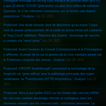
Pentagone envisage du forcing sous menace de punition alors qu’il n’y
a que 24 décès “COVID” (présumés) sur plus d’un million de militaires.
Question: et si les infections coronavirus sur un terrain sain étaient
protectrices ? Analyse
July 31, 2021
Protected: Une étude récente vient de démontrer qu’au moins 3 pour-
cent de jeunes professionnels de la santé en bonne forme ont contracté
le “long Covid” débilitant: Réponse des experts: davantage de vaccins,
y compris via “nasal spray”
July 29, 2021
Protected: Avant l’examen du Conseil Constitutionnel et la Promulgation
y afférente, le projet de loi sur la gestion de la crise sanitaire adopté par
le Parlement comporte des erreurs : Analyse
July 28, 2021
Protected: CRISPR “breakthrough” concernant la technologie de la
longévité via “gene editing” pour la pathologie principale des super-
centenaires: la “Transthyretin (ATTR) Amyloidosis”: Analyse
July 27,
2021
Protected: Mise à jour (juillet 2021) sur les limites des vaccins mRNA:
les vaccinés seraient davantage infectés et contagieux avec les
nouveaux variants que les non-vaccinés: conclusion provisoire. La