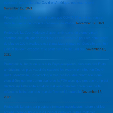
overdose” lors de la crise Covid en Amérique: nouveau record
November 19, 2021
Protected: Nouvelle étude indiquant que COVID 19 aurait sa source
dans le marché de produits d’animaux de Wuhan
November 19, 2021
Protected: La Cour Fédérale d’appel américaine du 5ieme circuit
confirme que l’obligation vaccinale COVID fédérale pour les entreprises
de plus de 100 travailleurs est prima facie illégale et nécessite une “full
judicial review”: exégèse et le point sur le front juridique
November 13,
2021
Protected: A l’instar de plusieurs Pays européens, plusieurs des Etats
américains les plus vaccinés cassent les records en infection Covid-
Delta. Meanwhile, un cardiologue très pro-industrie pharmaceutique
vient d’être nommé commissaire de la FDA alors que presque rien n’est
déclaré sur l’efficacité anti-Covid et anti-maladies chroniques de la
médecine holistique ainsi que de l’immunité naturelle
November 12,
2021
Protected: Le point sur plusieurs immuno-modulateurs naturels et leur
actions thérapeutique sur le Covid et plusieurs autres maladies