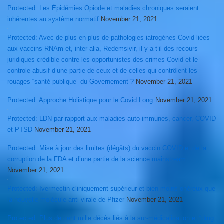
Protected: Les Épidémies Opiode et maladies chroniques seraient
inhérentes au système normatif
November 21, 2021
Protected: Avec de plus en plus de pathologies iatrogènes Covid liées
aux vaccins RNAm et, inter alia, Redemsivir, il y a t’il des recours
juridiques crédible contre les opportunistes des crimes Covid et le
controle abusif d’une partie de ceux et de celles qui contrôlent les
rouages “santé publique” du Governement ?
November 21, 2021
Protected: Approche Holistique pour le Covid Long
November 21, 2021
Protected: LDN par rapport aux maladies auto-immunes, cancer, COVID
et PTSD
November 21, 2021
Protected: Mise à jour des limites (dégâts) du vaccin COVID et de la
corruption de la FDA et d’une partie de la science mainstream
November 21, 2021
Protected: Ivermectin cliniquement supérieur et bien moins onéreux que
la nouvelle molécule anti-virale de Pfizer
November 21, 2021
Protected: Plus de cent mille décès liés à la sur-médicalisation et “drug