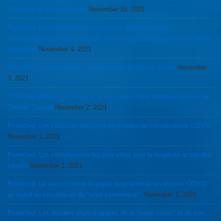
chronique et auto-immunes.
November 10, 2021
Protected: L’antidepresseur fluvoxamine réduirait le taux
d’hospitalisation. Mais la Joie de vivre encore davantage et sans effets
iatrogènes
November 4, 2021
Protected: Voilier propulsé via énergie Hydro-électro-solaire
November
3, 2021
Protected: Pétition de Greta et al, en faveur d’une politique sérieuse du
Climate Change
November 2, 2021
Protected: Les carences décisives en matière de complications COVID
November 1, 2021
Protected: Les compléments les plus utiles pour la longévité active des
séniors
November 1, 2021
Protected: Le vaccin contre la grippe augmenterait les risques COVID
eu égard au mécanisme du “virus interference”.
November 1, 2021
Protected: Les dangers physiologiques de la “metal music” et de son