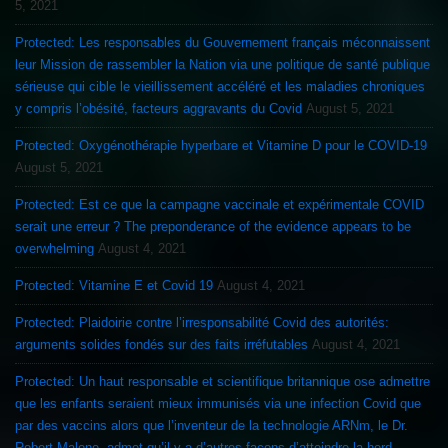
5, 2021
Protected: Les responsables du Gouvernement français méconnaissent
leur Mission de rassembler la Nation via une politique de santé publique
sérieuse qui cible le vieillissement accéléré et les maladies chroniques
y compris l’obésité, facteurs aggravants du Covid
August 5, 2021
Protected: Oxygénothérapie hyperbare et Vitamine D pour le COVID-19
August 5, 2021
Protected: Est ce que la campagne vaccinale et expérimentale COVID
serait une erreur ? The preponderance of the evidence appears to be
overwhelming
August 4, 2021
Protected: Vitamine E et Covid 19
August 4, 2021
Protected: Plaidoirie contre l’irresponsabilité Covid des autorités:
arguments solides fondés sur des faits irréfutables
August 4, 2021
Protected: Un haut responsable et scientifique britannique ose admettre
que les enfants seraient mieux immunisés via une infection Covid que
par des vaccins alors que l’inventeur de la technologie ARNm, le Dr.
Robert Malone, admet qu’il y a d’autres façons d’atteindre la herd