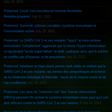
July 14, 2021
Protected: Covid “vaccine-induced immune thrombotic
thrombocytopenia”
July 12, 2021
Protected: Sommeil, rythmes circadien, système immunitaire et
l’immunisation active
July 10, 2021
Protected: Le SARS CoV 2 et ses mutants “hijack” le sous-sytème
immunitaire “complement” aggravant par là meme l’hyper-inflammation,
ce qui produit “acute organ failure” et arrêt cardiaque alors que le patient
ne souffre pas d’hypoxie, ni de pneumonie
July 10, 2021
Protected: Interferon et heat shock protein sont ciblés et inhibés par le
SARS CoV 2 et ses mutants: les limites des antipyrétiques et la force
de la médecine holistique et thermale : leçon de la chauve souris et de
l’air conditionné
July 10, 2021
Protected: Les virus du “common cold” (les “human rhinoviruses
(HRVs)) peuvent t’ils activer le système immunitaire innée pour qu’il soit
plus efficace contre le SARS CoV 2 et ses variants ?
July 10, 2021