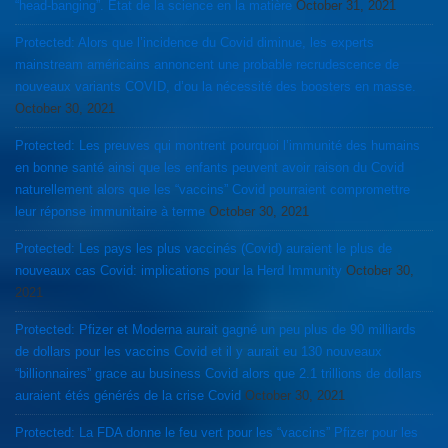
“head-banging”. État de la science en la matière
October 31, 2021
Protected: Alors que l’incidence du Covid diminue, les experts
mainstream américains annoncent une probable recrudescence de
nouveaux variants COVID, d’ou la nécessité des boosters en masse.
October 30, 2021
Protected: Les preuves qui montrent pourquoi l’immunité des humains
en bonne santé ainsi que les enfants peuvent avoir raison du Covid
naturellement alors que les “vaccins” Covid pourraient compromettre
leur réponse immunitaire à terme
October 30, 2021
Protected: Les pays les plus vaccinés (Covid) auraient le plus de
nouveaux cas Covid: implications pour la Herd Immunity
October 30,
2021
Protected: Pfizer et Moderna aurait gagné un peu plus de 90 milliards
de dollars pour les vaccins Covid et il y aurait eu 130 nouveaux
“billionnaires” grace au business Covid alors que 2.1 trillions de dollars
auraient étés générés de la crise Covid
October 30, 2021
Protected: La FDA donne le feu vert pour les “vaccins” Pfizer pour les