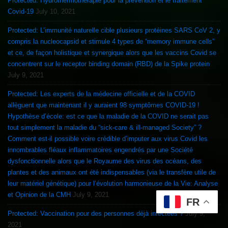
Protected: Hydrothermothérapie pour la prévention et le traitement
Covid-19
July 10, 2021
Protected: L’immunité naturelle cible plusieurs protéines SARS CoV 2, y
compris la nucleocapsid et stimule 4 types de “memory immune cells”
et ce, de façon holistique et synergique alors que les vaccins Covid se
concentrent sur le receptor binding domain (RBD) de la Spike protein
July 9, 2021
Protected: Les experts de la médecine officielle et de la COVID
allèguent que maintenant il y auraient 98 symptômes COVID-19 !
Hypothèse d’école: est ce que la maladie de la COVID ne serait pas
tout simplement la maladie du “sick-care & ill-managed Society” ?
Comment est-il possible voire crédible d’imputer aux virus Covid les
innombrables fléaux inflammatoires engendrés par une Société
dysfonctionnelle alors que le Royaume des virus des océans, des
plantes et des animaux ont été indispensables (via le transfère utile de
leur matériel génétique) pour l’évolution harmonieuse de la Vie: Analyse
et Opinion de la CMH
July 9, 2021
FR
Protected: Vaccination pour des personnes déjà infectées ?
July 9,
2021