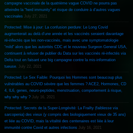
campagne vaccinale de la quatrième vague COVID ne pourra pas
atteindre la “herd immunity” et risque de conduire à d’autres vagues
vaccinales
July 27, 2021
Protected: Mise à jour: La confusion perdure: Le Long Covid
augmenterait au delà d’une année et les vaccinés seraient davantage
ré-infectés que les non-vaccinés, mais avec une symptomatologie
“mild” alors que les autorités CDC et le nouveau Surgeon General USA,
continuent à refuser de publier du Data sur les vaccinés ré-infectés via
Delta tout en faisant une big campagne contre la mis-information
tueuse.
July 22, 2021
Protected: Le Sex Faible: Pourquoi les Hommes sont beaucoup plus
vulnérables au COVID sévère que les femmes ? ACE2, Hormones, CD
4, IL6, genes, neuro-peptides, menstruation, comportement à risque,
why why why ?
July 16, 2021
Protected: Secrets de la Super-Longévité: La Frailty (faiblesse via
sarcopenia) des vieux (y compris des biologiquement vieux de 35 ans)
et liée au COVID, mais la vitalité des centenaires est liée à leur
immunité contre Covid et autres infections
July 16, 2021