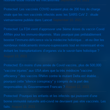
nouvelle étude montre les mécanismes
September 10, 2021
Protected: Les vaccinés COVID auraient plus de 200 fois de charge
virale que les non vaccinés infectés avec les SARS CoV 2 : étude
vietnamienne publiée dans Lancet
September 10, 2021
Protected: La FDA vient d’approuver une 3ième doses du vaccin Covid
ARNm pour les immuno-déprimés. Mais pourquoi pas prélalablement
booster l’immuno-déficience via la médecine holistique….et-ou ôter les
nombreux médicaments immuno-supressants tout en minimisant et-ou
évitant les transplantations d’organes via le savoir-faire holistique ?
August 13, 2021
Protected: En moins d’une année de Covid vaccins, plus de 500,000
“vaccine injuries” aux USA alors que la très médiocre “vaccine
efficiency ” des vaccins RNAm contre le mutant Delta est établie…
pourquoi cette “silence conspiracy” y compris de la part des
responsables du Gouvernement Francais ?
August 12, 2021
Protected: Pourquoi les enfants et les infectés qui jouissent d’une
bonne immunité naturelle anti-covid ne devraient pas etre vaccinés. Les
faits.
August 12, 2021