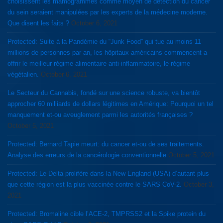
choisissent les mamogrammes comme moyen de détection du cancer
du sein seraient manipulées par les experts de la médecine moderne.
Que disent les faits ?
October 6, 2021
Protected: Suite à la Pandémie du “Junk Food” qui tue au moins 11
millions de personnes par an, les hôpitaux américains commencent a
offrir le meilleur régime alimentaire anti-inflammatoire, le régime
végétalien.
October 6, 2021
Le Secteur du Cannabis, fondé sur une science robuste, va bientôt
approcher 60 milliards de dollars légitimes en Amérique: Pourquoi un tel
manquement et-ou aveuglement parmi les autorités françaises ?
October 5, 2021
Protected: Bernard Tapie meurt: du cancer et-ou de ses traitements.
Analyse des erreurs de la cancérologie conventionnelle
October 5, 2021
Protected: Le Delta prolifère dans la New England (USA) d’autant plus
que cette région est la plus vaccinée contre le SARS CoV-2.
October 3,
2021
Protected: Bromaline cible l’ACE-2, TMPRSS2 et la Spike protein du