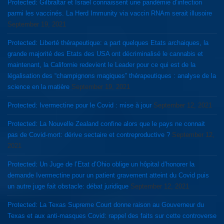
Protected: Gilbraltar et Israel connaissent une pandémie d’infection
parmi les vaccinés. La Herd Immunity via vaccin RNAm serait illusoire
September 19, 2021
Protected: Liberté thérapeutique: a part quelques Etats archaiques, la
grande majorité des Etats des USA ont décriminalisé le cannabis et
maintenant, la Californie redevient le Leader pour ce qui est de la
légalisation des “champignons magiques” thérapeutiques : analyse de la
science en la matière
September 19, 2021
Protected: Ivermectine pour le Covid : mise à jour
September 12, 2021
Protected: La Nouvelle Zealand confine alors que le pays ne connait
pas de Covid-mort: dérive sectaire et contreproductive ?
September 12,
2021
Protected: Un Juge de l’Etat d’Ohio oblige un hôpital d’honorer la
demande Ivermectine pour un patient gravement atteint du Covid puis
un autre juge fait obstacle: débat juridique
September 12, 2021
Protected: La Texas Supreme Court donne raison au Gouverneur du
Texas et aux anti-masques Covid: rappel des faits sur cette controverse