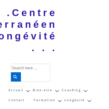
↓
 . .Centre
Skip
to
erranéen
Main
Content
ongévité
. . .
Search
for:
Main
Accueil
Bien-etre
Coaching
Navigation
Contact
Formation
Longévité