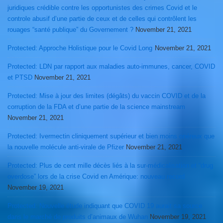
juridiques crédible contre les opportunistes des crimes Covid et le
controle abusif d’une partie de ceux et de celles qui contrôlent les
rouages “santé publique” du Governement ?
November 21, 2021
Protected: Approche Holistique pour le Covid Long
November 21, 2021
Protected: LDN par rapport aux maladies auto-immunes, cancer, COVID
et PTSD
November 21, 2021
Protected: Mise à jour des limites (dégâts) du vaccin COVID et de la
corruption de la FDA et d’une partie de la science mainstream
November 21, 2021
Protected: Ivermectin cliniquement supérieur et bien moins onéreux que
la nouvelle molécule anti-virale de Pfizer
November 21, 2021
Protected: Plus de cent mille décès liés à la sur-médicalisation et “drug
overdose” lors de la crise Covid en Amérique: nouveau record
November 19, 2021
Protected: Nouvelle étude indiquant que COVID 19 aurait sa source
dans le marché de produits d’animaux de Wuhan
November 19, 2021