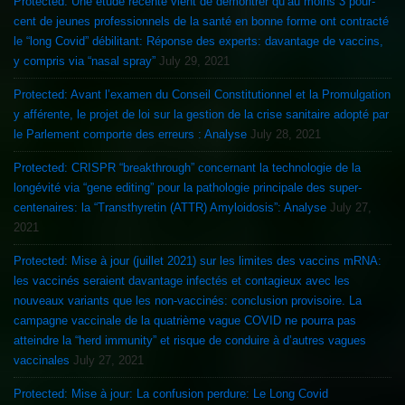
Protected: Une étude récente vient de démontrer qu’au moins 3 pour-
cent de jeunes professionnels de la santé en bonne forme ont contracté
le “long Covid” débilitant: Réponse des experts: davantage de vaccins,
y compris via “nasal spray”
July 29, 2021
Protected: Avant l’examen du Conseil Constitutionnel et la Promulgation
y afférente, le projet de loi sur la gestion de la crise sanitaire adopté par
le Parlement comporte des erreurs : Analyse
July 28, 2021
Protected: CRISPR “breakthrough” concernant la technologie de la
longévité via “gene editing” pour la pathologie principale des super-
centenaires: la “Transthyretin (ATTR) Amyloidosis”: Analyse
July 27,
2021
Protected: Mise à jour (juillet 2021) sur les limites des vaccins mRNA:
les vaccinés seraient davantage infectés et contagieux avec les
nouveaux variants que les non-vaccinés: conclusion provisoire. La
campagne vaccinale de la quatrième vague COVID ne pourra pas
atteindre la “herd immunity” et risque de conduire à d’autres vagues
vaccinales
July 27, 2021
Protected: Mise à jour: La confusion perdure: Le Long Covid