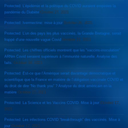
Protected: L’épidémie et la politique du COVID auraient empirées la
pandémie du Diabète
October 27, 2021
Protected: Ivermectine: mise à jour
October 26, 2021
Protected: L’un des pays les plus vaccinés, la Grande Bretagne, serait
frappé d’une nouvelle vague Covid
October 21, 2021
Protected: Les chiffres officiels montrent que les “vaccins-inoculation”
ARNm Covid seraient supérieurs à l’immunité naturelle. Analyse des
faits.
October 18, 2021
Protected: Est-ce que l’Amérique serait davantage démocratique et
scientifique que la France en matière de l’obligation vaccinale COVID et
du droit de dire “No thank you” ? Analyse du droit américain en la
matière
October 17, 2021
Protected: La Science et les Vaccins COVID. Mise à jour
October 17,
2021
Protected: Les infections COVID “breakthrough” des vaccinés. Mise à
jour
October 17, 2021