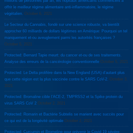
millions de personnes par an, les hôpitaux américains commencent a
offrir le meilleur régime alimentaire anti-inflammatoire, le régime
végétalien.
October 6, 2021
Le Secteur du Cannabis, fondé sur une science robuste, va bientôt
approcher 60 milliards de dollars légitimes en Amérique: Pourquoi un tel
manquement et-ou aveuglement parmi les autorités françaises ?
October 5, 2021
Protected: Bernard Tapie meurt: du cancer et-ou de ses traitements.
Analyse des erreurs de la cancérologie conventionnelle
October 5, 2021
Protected: Le Delta prolifère dans la New England (USA) d’autant plus
que cette région est la plus vaccinée contre le SARS CoV-2.
October 3,
2021
Protected: Bromaline cible l’ACE-2, TMPRSS2 et la Spike protein du
virus SARS CoV 2
October 2, 2021
Protected: Romarin et Bactérie Subtelis se marient avec succès pour
ce qui est de la longévité optimale
October 2, 2021
Protected: Curcumin et Bromeline pour prévenir le Covid 19 sévère: