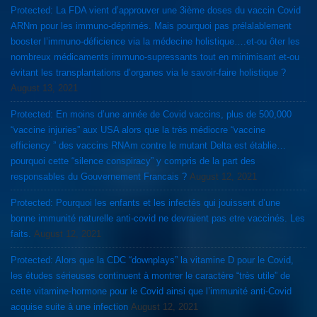
Protected: La FDA vient d’approuver une 3ième doses du vaccin Covid
ARNm pour les immuno-déprimés. Mais pourquoi pas prélalablement
booster l’immuno-déficience via la médecine holistique….et-ou ôter les
nombreux médicaments immuno-supressants tout en minimisant et-ou
évitant les transplantations d’organes via le savoir-faire holistique ?
August 13, 2021
Protected: En moins d’une année de Covid vaccins, plus de 500,000
“vaccine injuries” aux USA alors que la très médiocre “vaccine
efficiency ” des vaccins RNAm contre le mutant Delta est établie…
pourquoi cette “silence conspiracy” y compris de la part des
responsables du Gouvernement Francais ?
August 12, 2021
Protected: Pourquoi les enfants et les infectés qui jouissent d’une
bonne immunité naturelle anti-covid ne devraient pas etre vaccinés. Les
faits.
August 12, 2021
Protected: Alors que la CDC “downplays” la vitamine D pour le Covid,
les études sérieuses continuent à montrer le caractère “très utile” de
cette vitamine-hormone pour le Covid ainsi que l’immunité anti-Covid
acquise suite à une infection
August 12, 2021