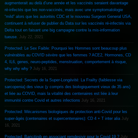
augmenterait au delà d’une année et les vaccinés seraient davantage
ré-infectés que les non-vaccinés, mais avec une symptomatologie
“mild” alors que les autorités CDC et le nouveau Surgeon General USA,
continuent à refuser de publier du Data sur les vaccinés ré-infectés via
Delta tout en faisant une big campagne contre la mis-information
tueuse.
July 22, 2021
Protected: Le Sex Faible: Pourquoi les Hommes sont beaucoup plus
vulnérables au COVID sévère que les femmes ? ACE2, Hormones, CD
4, IL6, genes, neuro-peptides, menstruation, comportement à risque,
why why why ?
July 16, 2021
Protected: Secrets de la Super-Longévité: La Frailty (faiblesse via
sarcopenia) des vieux (y compris des biologiquement vieux de 35 ans)
et liée au COVID, mais la vitalité des centenaires est liée à leur
immunité contre Covid et autres infections
July 16, 2021
Protected: Mécanismes biologiques de protection anti-Covid pour les
super-âgés (centenaires et supercentenaires): CD 4 + T inter alia
July
16, 2021
Protected: Baricitinib en associant remdesivir pour le Covid 19 ?
July