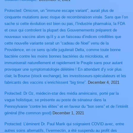
Protected: Omicron, un “immune escape variant”, aurait plus de
cinquante mutations avec risque de recombinaison virale. Sans que l’on
sache si cette évolution est bien ou pas, l’Industrie pharmakia, la FDA
et ceux qui controlent la plupart des Gouvernements préparent de
nouveaux vaccins alors qu’il y a un faisceau d’indices crédibles que
cette nouvelle variante serait un “cadeau de Noel” venu de la
Providence, en ce sens qu’elle jugulerait Delta, comme toute bonne
bactérie contre les moins bonnes bactéries du microbiota, et
immuniserait naturellement et rapidement le Peuple sans pour autant
provoquer une symptomatologie délétère ! En attendant d’y voir plus
clair, la Bourse (stock exchange), les investisseurs-spéculateurs et les
fabricants des vaccins s’enrichissent “big time”.
December 4, 2021
Protected: Dr Oz, médecin-star des média américains, porté par la
vague holistique, se présente au poste de sénateur dans la
Pennsylvanie “contre les élites” et en faveur du “bon sens” et de l’intérêt
général (the common good)
December 1, 2021
Protected: L’éminent Dr. Paul Marik qui soignaient COVID avec, entre
autres soins alternatifs, l’ivermectin, a été suspendu au profit des