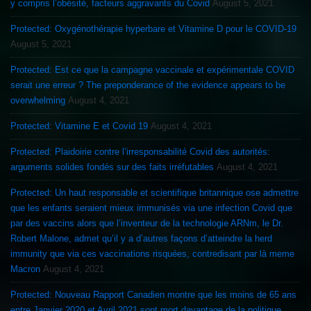
y compris l’obésité, facteurs aggravants du Covid
August 5, 2021
Protected: Oxygénothérapie hyperbare et Vitamine D pour le COVID-19
August 5, 2021
Protected: Est ce que la campagne vaccinale et expérimentale COVID
serait une erreur ? The preponderance of the evidence appears to be
overwhelming
August 4, 2021
Protected: Vitamine E et Covid 19
August 4, 2021
Protected: Plaidoirie contre l’irresponsabilité Covid des autorités:
arguments solides fondés sur des faits irréfutables
August 4, 2021
Protected: Un haut responsable et scientifique britannique ose admettre
que les enfants seraient mieux immunisés via une infection Covid que
par des vaccins alors que l’inventeur de la technologie ARNm, le Dr.
Robert Malone, admet qu’il y a d’autres façons d’atteindre la herd
immunity que via ces vaccinations risquées, contredisant par là meme
Macron
August 4, 2021
Protected: Nouveau Rapport Canadien montre que les moins de 65 ans
entre Janvier 2020 et Avril 2021 sont mort davantage de la politique