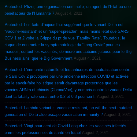
Protected: Pfizer, une organisation criminelle, un agent de l’Etat ou une
bénéfacteur de l’Humanité ?
August 4, 2021
Protected: Les faits d’aujourd’hui suggèrent que le variant Delta est
“vaccine-resistant” et un “super-spreader”, mais moins létal que SARS
COV 1 et 2 voire la Grippe du pt de vue “Fatality Rate”. Toutefois, le
risque de contracter la symptomatologie du “Long Covid” pour les
masses, surtout les vaccinés, demeure une aubaine juteuse pour le Big
Business ainsi que le Big Government
August 4, 2021
Protected: L’immunité naturelle et les anticorps de neutralisation contre
le Sars Cov 2 provoquée par une ancienne infection COVID et activée
par le savoir-faire holistique serait davantage protectrice que les
vaccins ARNm et chinois (CoronaVac), y compris contre le variant Delta
dont la fatality rate serait entre 0.2 et 0.8 pour-cent.
August 3, 2021
Protected: Lambda variant is vaccine-resistant, so will the next mutated
generation of Delta also escape vaccination immunity ?
August 3, 2021
Protected: Vingt pour-cent de Covid Long chez les vaccinés infectés
parmi les professionnels de santé en Israel
August 2, 2021