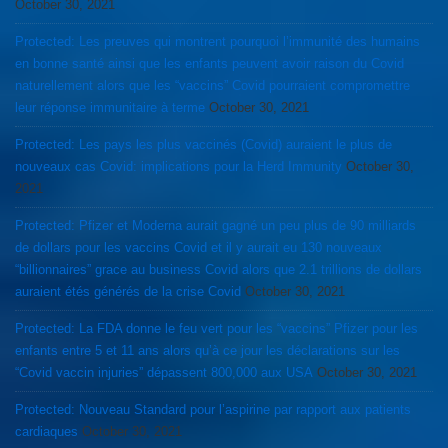
October 30, 2021
Protected: Les preuves qui montrent pourquoi l’immunité des humains
en bonne santé ainsi que les enfants peuvent avoir raison du Covid
naturellement alors que les “vaccins” Covid pourraient compromettre
leur réponse immunitaire à terme
October 30, 2021
Protected: Les pays les plus vaccinés (Covid) auraient le plus de
nouveaux cas Covid: implications pour la Herd Immunity
October 30,
2021
Protected: Pfizer et Moderna aurait gagné un peu plus de 90 milliards
de dollars pour les vaccins Covid et il y aurait eu 130 nouveaux
“billionnaires” grace au business Covid alors que 2.1 trillions de dollars
auraient étés générés de la crise Covid
October 30, 2021
Protected: La FDA donne le feu vert pour les “vaccins” Pfizer pour les
enfants entre 5 et 11 ans alors qu’à ce jour les déclarations sur les
“Covid vaccin injuries” dépassent 800,000 aux USA
October 30, 2021
Protected: Nouveau Standard pour l’aspirine par rapport aux patients
cardiaques
October 30, 2021