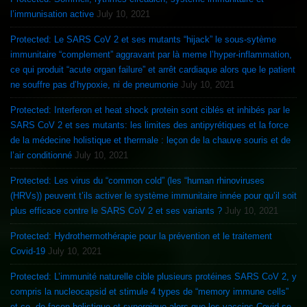
l’immunisation active
July 10, 2021
Protected: Le SARS CoV 2 et ses mutants “hijack” le sous-sytème
immunitaire “complement” aggravant par là meme l’hyper-inflammation,
ce qui produit “acute organ failure” et arrêt cardiaque alors que le patient
ne souffre pas d’hypoxie, ni de pneumonie
July 10, 2021
Protected: Interferon et heat shock protein sont ciblés et inhibés par le
SARS CoV 2 et ses mutants: les limites des antipyrétiques et la force
de la médecine holistique et thermale : leçon de la chauve souris et de
l’air conditionné
July 10, 2021
Protected: Les virus du “common cold” (les “human rhinoviruses
(HRVs)) peuvent t’ils activer le système immunitaire innée pour qu’il soit
plus efficace contre le SARS CoV 2 et ses variants ?
July 10, 2021
Protected: Hydrothermothérapie pour la prévention et le traitement
Covid-19
July 10, 2021
Protected: L’immunité naturelle cible plusieurs protéines SARS CoV 2, y
compris la nucleocapsid et stimule 4 types de “memory immune cells”
et ce, de façon holistique et synergique alors que les vaccins Covid se