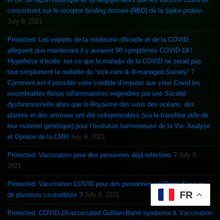
concentrent sur le receptor binding domain (RBD) de la Spike protein
July 9, 2021
Protected: Les experts de la médecine officielle et de la COVID
allèguent que maintenant il y auraient 98 symptômes COVID-19 !
Hypothèse d’école: est ce que la maladie de la COVID ne serait pas
tout simplement la maladie du “sick-care & ill-managed Society” ?
Comment est-il possible voire crédible d’imputer aux virus Covid les
innombrables fléaux inflammatoires engendrés par une Société
dysfonctionnelle alors que le Royaume des virus des océans, des
plantes et des animaux ont été indispensables (via le transfère utile de
leur matériel génétique) pour l’évolution harmonieuse de la Vie: Analyse
et Opinion de la CMH
July 9, 2021
Protected: Vaccination pour des personnes déjà infectées ?
July 9,
2021
Protected: Vaccination COVID pour des personnes souffrant d’une ou
FR
de plusieurs co-morbités ?
July 9, 2021
Protected: COVID-19-associated Guillain-Barré syndrome & Vaccination