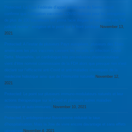
Protected: La Cour Fédérale d’appel américaine du 5ieme circuit
confirme que l’obligation vaccinale COVID fédérale pour les entreprises
de plus de 100 travailleurs est prima facie illégale et nécessite une “full
judicial review”: exégèse et le point sur le front juridique
November 13,
2021
Protected: A l’instar de plusieurs Pays européens, plusieurs des Etats
américains les plus vaccinés cassent les records en infection Covid-
Delta. Meanwhile, un cardiologue très pro-industrie pharmaceutique
vient d’être nommé commissaire de la FDA alors que presque rien n’est
déclaré sur l’efficacité anti-Covid et anti-maladies chroniques de la
médecine holistique ainsi que de l’immunité naturelle
November 12,
2021
Protected: Le point sur plusieurs immuno-modulateurs naturels et leur
actions thérapeutique sur le Covid et plusieurs autres maladies
chronique et auto-immunes.
November 10, 2021
Protected: L’antidepresseur fluvoxamine réduirait le taux
d’hospitalisation. Mais la Joie de vivre encore davantage et sans effets
iatrogènes
November 4, 2021