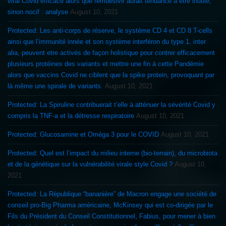
viral Covid efficace alors que remdesivir aurait tendance à etre inutile,
sinon nocif : analyse
August 10, 2021
Protected: Les anti-corps de réserve, le système CD 4 et CD 8 T-cells
ainsi que l’immunité innée et son système interféron du type 1, inter
alia, peuvent etre activés de façon holistique pour contrer efficacement
plusieurs protéines des variants et mettre une fin à cette Pandémie
alors que vaccins Covid ne ciblent que la spike protein, provoquant par
là même une spirale de variants.
August 10, 2021
Protected: La Spiruline contribuerait t’elle à atténuer la sévérité Covid y
compris la TNF-a et la détresse respiratoire
August 10, 2021
Protected: Glucosamine et Oméga 3 pour le COVID
August 10, 2021
Protected: Quel est l’impact du milieu interne (bio-terrain), du microbiota
et de la génétique sur la vulnérabilité virale style Covid ?
August 10,
2021
Protected: La République “bananière” de Macron engage une société de
conseil pro-Big Pharma américaine, McKinsey qui est co-dirigée par le
Fils du Président du Conseil Constitutionnel, Fabius, pour mener à bien