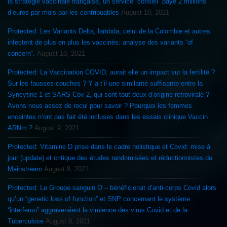
la stratégie vaccinale française, un service “conseil” payé 2 millions
d’euros par mois par les contribuables
August 10, 2021
Protected: Les Variants Delta, lambda, celui de la Colombie et autres
infectent de plus en plus les vaccinés: analyse des variants “of
concern”.
August 10, 2021
Protected: La Vaccination COVID, aurait elle un impact sur la fertilité ?
Sur les fausses-couches ? Y a t’il une similarité suffisante entre la
Syncytine-1 et SARS-Cov 2, qui sont tout deux d’origine retrovirale ?
Avons nous assez de recul pour savoir ? Pourquoi les femmes
enceintes n’ont pas fait été incluses dans les essais clinique Vaccin
ARNm ?
August 9, 2021
Protected: Vitamine D prise dans le cadre holistique et Covid: mise à
jour (update) et critique des études randomisées et réductionnistes du
Mainstream
August 8, 2021
Protected: Le Groupe sanguin O – bénéficierait d’anti-corps Covid alors
qu’un “genetic loss of function” et SNP concernant le système
“interferon” aggraveraient la virulence des virus Covid et de la
Tuberculose
August 8, 2021