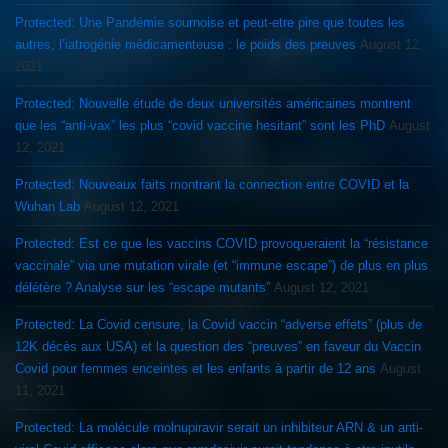
Protected: Une Pandémie sournoise et peut-etre pire que toutes les
autres, l’iatrogénie médicamenteuse : le poids des preuves
August 12,
2021
Protected: Nouvelle étude de deux universités américaines montrent
que les “anti-vax” les plus “covid vaccine hesitant” sont les PhD
August
12, 2021
Protected: Nouveaux faits montrant la connection entre COVID et la
Wuhan Lab
August 12, 2021
Protected: Est ce que les vaccins COVID provoqueraient la “résistance
vaccinale” via une mutation virale (et “immune escape”) de plus en plus
délétère ? Analyse sur les “escape mutants”
August 12, 2021
Protected: La Covid censure, la Covid vaccin “adverse effets” (plus de
12K décès aux USA) et la question des “preuves” en faveur du Vaccin
Covid pour femmes enceintes et les enfants à partir de 12 ans
August
11, 2021
Protected: La molécule molnupiravir serait un inhibiteur ARN & un anti-