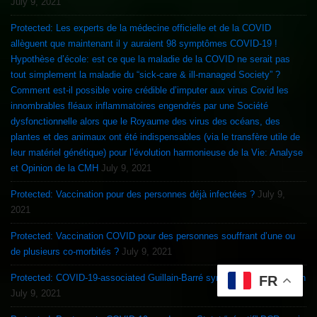
July 9, 2021
Protected: Les experts de la médecine officielle et de la COVID
allèguent que maintenant il y auraient 98 symptômes COVID-19 !
Hypothèse d’école: est ce que la maladie de la COVID ne serait pas
tout simplement la maladie du “sick-care & ill-managed Society” ?
Comment est-il possible voire crédible d’imputer aux virus Covid les
innombrables fléaux inflammatoires engendrés par une Société
dysfonctionnelle alors que le Royaume des virus des océans, des
plantes et des animaux ont été indispensables (via le transfère utile de
leur matériel génétique) pour l’évolution harmonieuse de la Vie: Analyse
et Opinion de la CMH
July 9, 2021
Protected: Vaccination pour des personnes déjà infectées ?
July 9,
2021
Protected: Vaccination COVID pour des personnes souffrant d’une ou
de plusieurs co-morbités ?
July 9, 2021
Protected: COVID-19-associated Guillain-Barré syndrome & Vaccination
FR
July 9, 2021