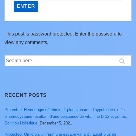
This post is password protected. Enter the password to
view any comments.
Search
for:
RECENT POSTS
Protected: Hémorragie cérébrale et plantivorisme: l’hypothèse excès
d’homocysteine résultant d’une déficience de vitamine B 12 et autres.
Solution Holistique.
December 5, 2021
Protected: Omicron, un “immune escape variant”, aurait plus de