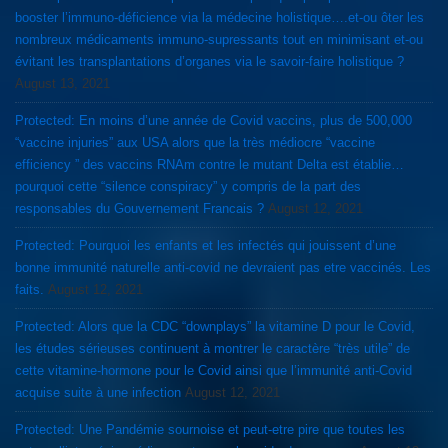
booster l’immuno-déficience via la médecine holistique….et-ou ôter les
nombreux médicaments immuno-supressants tout en minimisant et-ou
évitant les transplantations d’organes via le savoir-faire holistique ?
August 13, 2021
Protected: En moins d’une année de Covid vaccins, plus de 500,000
“vaccine injuries” aux USA alors que la très médiocre “vaccine
efficiency ” des vaccins RNAm contre le mutant Delta est établie…
pourquoi cette “silence conspiracy” y compris de la part des
responsables du Gouvernement Francais ?
August 12, 2021
Protected: Pourquoi les enfants et les infectés qui jouissent d’une
bonne immunité naturelle anti-covid ne devraient pas etre vaccinés. Les
faits.
August 12, 2021
Protected: Alors que la CDC “downplays” la vitamine D pour le Covid,
les études sérieuses continuent à montrer le caractère “très utile” de
cette vitamine-hormone pour le Covid ainsi que l’immunité anti-Covid
acquise suite à une infection
August 12, 2021
Protected: Une Pandémie sournoise et peut-etre pire que toutes les