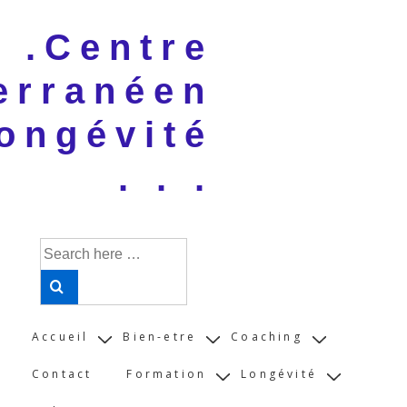
↓
 . .Centre
Skip
to
erranéen
Main
Content
ongévité
. . .
Search
for:
Main
Accueil
Bien-etre
Coaching
Navigation
Contact
Formation
Longévité