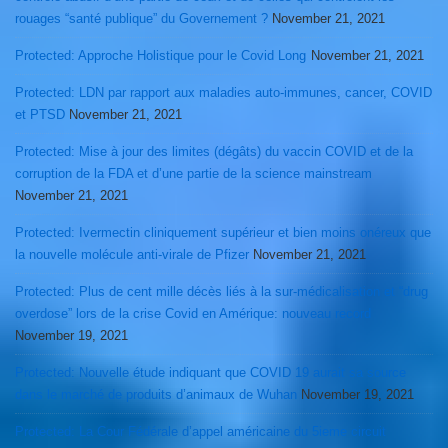
rouages “santé publique” du Governement ?
November 21, 2021
Protected: Approche Holistique pour le Covid Long
November 21, 2021
Protected: LDN par rapport aux maladies auto-immunes, cancer, COVID
et PTSD
November 21, 2021
Protected: Mise à jour des limites (dégâts) du vaccin COVID et de la
corruption de la FDA et d’une partie de la science mainstream
November 21, 2021
Protected: Ivermectin cliniquement supérieur et bien moins onéreux que
la nouvelle molécule anti-virale de Pfizer
November 21, 2021
Protected: Plus de cent mille décès liés à la sur-médicalisation et “drug
overdose” lors de la crise Covid en Amérique: nouveau record
November 19, 2021
Protected: Nouvelle étude indiquant que COVID 19 aurait sa source
dans le marché de produits d’animaux de Wuhan
November 19, 2021
Protected: La Cour Fédérale d’appel américaine du 5ieme circuit