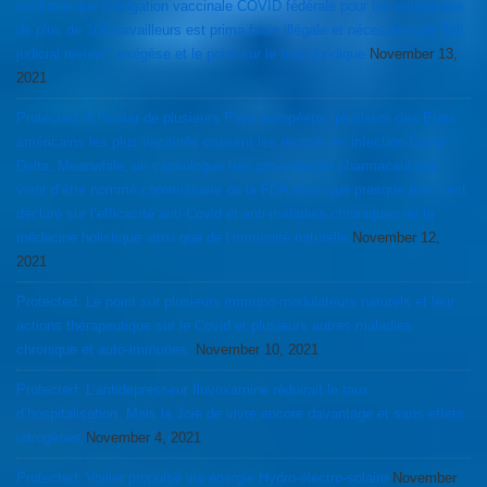
confirme que l’obligation vaccinale COVID fédérale pour les entreprises
de plus de 100 travailleurs est prima facie illégale et nécessite une “full
judicial review”: exégèse et le point sur le front juridique
November 13,
2021
Protected: A l’instar de plusieurs Pays européens, plusieurs des Etats
américains les plus vaccinés cassent les records en infection Covid-
Delta. Meanwhile, un cardiologue très pro-industrie pharmaceutique
vient d’être nommé commissaire de la FDA alors que presque rien n’est
déclaré sur l’efficacité anti-Covid et anti-maladies chroniques de la
médecine holistique ainsi que de l’immunité naturelle
November 12,
2021
Protected: Le point sur plusieurs immuno-modulateurs naturels et leur
actions thérapeutique sur le Covid et plusieurs autres maladies
chronique et auto-immunes.
November 10, 2021
Protected: L’antidepresseur fluvoxamine réduirait le taux
d’hospitalisation. Mais la Joie de vivre encore davantage et sans effets
iatrogènes
November 4, 2021
Protected: Voilier propulsé via énergie Hydro-électro-solaire
November