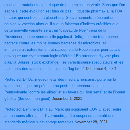
cinquante mutations avec risque de recombinaison virale. Sans que l’on
sache si cette évolution est bien ou pas, l’Industrie pharmakia, la FDA
et ceux qui controlent la plupart des Gouvernements préparent de
nouveaux vaccins alors qu’il y a un faisceau d’indices crédibles que
cette nouvelle variante serait un “cadeau de Noel” venu de la
Providence, en ce sens qu’elle jugulerait Delta, comme toute bonne
bactérie contre les moins bonnes bactéries du microbiota, et
immuniserait naturellement et rapidement le Peuple sans pour autant
provoquer une symptomatologie délétère ! En attendant d’y voir plus
clair, la Bourse (stock exchange), les investisseurs-spéculateurs et les
fabricants des vaccins s’enrichissent “big time”.
December 4, 2021
Protected: Dr Oz, médecin-star des média américains, porté par la
vague holistique, se présente au poste de sénateur dans la
Pennsylvanie “contre les élites” et en faveur du “bon sens” et de l’intérêt
général (the common good)
December 1, 2021
Protected: L’éminent Dr. Paul Marik qui soignaient COVID avec, entre
autres soins alternatifs, l’ivermectin, a été suspendu au profit des
standards médicaux davantage rentables
November 28, 2021