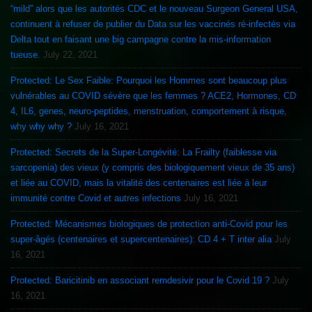
“mild” alors que les autorités CDC et le nouveau Surgeon General USA,
continuent à refuser de publier du Data sur les vaccinés ré-infectés via
Delta tout en faisant une big campagne contre la mis-information
tueuse.
July 22, 2021
Protected: Le Sex Faible: Pourquoi les Hommes sont beaucoup plus
vulnérables au COVID sévère que les femmes ? ACE2, Hormones, CD
4, IL6, genes, neuro-peptides, menstruation, comportement à risque,
why why why ?
July 16, 2021
Protected: Secrets de la Super-Longévité: La Frailty (faiblesse via
sarcopenia) des vieux (y compris des biologiquement vieux de 35 ans)
et liée au COVID, mais la vitalité des centenaires est liée à leur
immunité contre Covid et autres infections
July 16, 2021
Protected: Mécanismes biologiques de protection anti-Covid pour les
super-âgés (centenaires et supercentenaires): CD 4 + T inter alia
July
16, 2021
Protected: Baricitinib en associant remdesivir pour le Covid 19 ?
July
16, 2021