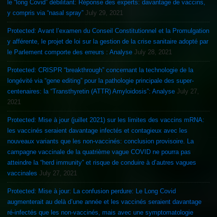
le “long Covid” débilitant: Réponse des experts: davantage de vaccins,
y compris via “nasal spray”
July 29, 2021
Protected: Avant l’examen du Conseil Constitutionnel et la Promulgation
y afférente, le projet de loi sur la gestion de la crise sanitaire adopté par
le Parlement comporte des erreurs : Analyse
July 28, 2021
Protected: CRISPR “breakthrough” concernant la technologie de la
longévité via “gene editing” pour la pathologie principale des super-
centenaires: la “Transthyretin (ATTR) Amyloidosis”: Analyse
July 27,
2021
Protected: Mise à jour (juillet 2021) sur les limites des vaccins mRNA:
les vaccinés seraient davantage infectés et contagieux avec les
nouveaux variants que les non-vaccinés: conclusion provisoire. La
campagne vaccinale de la quatrième vague COVID ne pourra pas
atteindre la “herd immunity” et risque de conduire à d’autres vagues
vaccinales
July 27, 2021
Protected: Mise à jour: La confusion perdure: Le Long Covid
augmenterait au delà d’une année et les vaccinés seraient davantage
ré-infectés que les non-vaccinés, mais avec une symptomatologie