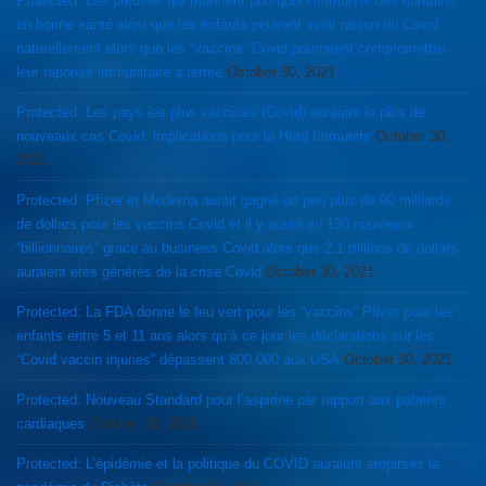
Protected: Les preuves qui montrent pourquoi l’immunité des humains
en bonne santé ainsi que les enfants peuvent avoir raison du Covid
naturellement alors que les “vaccins” Covid pourraient compromettre
leur réponse immunitaire à terme
October 30, 2021
Protected: Les pays les plus vaccinés (Covid) auraient le plus de
nouveaux cas Covid: implications pour la Herd Immunity
October 30,
2021
Protected: Pfizer et Moderna aurait gagné un peu plus de 90 milliards
de dollars pour les vaccins Covid et il y aurait eu 130 nouveaux
“billionnaires” grace au business Covid alors que 2.1 trillions de dollars
auraient étés générés de la crise Covid
October 30, 2021
Protected: La FDA donne le feu vert pour les “vaccins” Pfizer pour les
enfants entre 5 et 11 ans alors qu’à ce jour les déclarations sur les
“Covid vaccin injuries” dépassent 800,000 aux USA
October 30, 2021
Protected: Nouveau Standard pour l’aspirine par rapport aux patients
cardiaques
October 30, 2021
Protected: L’épidémie et la politique du COVID auraient empirées la