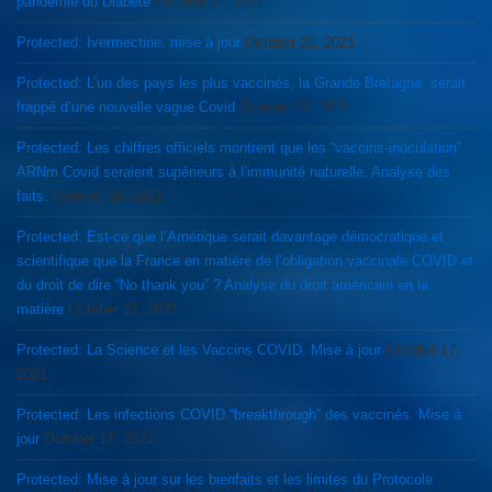
pandémie du Diabète
October 27, 2021
Protected: Ivermectine: mise à jour
October 26, 2021
Protected: L’un des pays les plus vaccinés, la Grande Bretagne, serait
frappé d’une nouvelle vague Covid
October 21, 2021
Protected: Les chiffres officiels montrent que les “vaccins-inoculation”
ARNm Covid seraient supérieurs à l’immunité naturelle. Analyse des
faits.
October 18, 2021
Protected: Est-ce que l’Amérique serait davantage démocratique et
scientifique que la France en matière de l’obligation vaccinale COVID et
du droit de dire “No thank you” ? Analyse du droit américain en la
matière
October 17, 2021
Protected: La Science et les Vaccins COVID. Mise à jour
October 17,
2021
Protected: Les infections COVID “breakthrough” des vaccinés. Mise à
jour
October 17, 2021
Protected: Mise à jour sur les bienfaits et les limites du Protocole