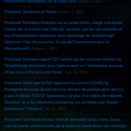
mécanismes biologiques sur le long Covid
August 2, 2021
Protected: Alzheimer et Fisetin
August 1, 2021
Protected: Nouvelles Données sur le variant Delta: charge viral lourde,
surtout nez et bouche tant chez les vaccinés que les non vaccinés et
bcp d’hospitalisation de jeunes avec davantage de “breakthrough
infections” chez les vaccinés: le cas de Provincetown dans le
Massachusetts
August 1, 2021
Protected: Nouveau rapport CDC admet que les vaccinés infectés (ie
“breakthrough infections) avec Delta avaient un ” tremendous amounts
of the virus in the nose and throat”.
July 31, 2021
Protected: Avant que la FDA approuve les vaccins COVID, le
Pentagone envisage du forcing sous menace de punition alors qu’il n’y
a que 24 décès “COVID” (présumés) sur plus d’un million de militaires.
Question: et si les infections coronavirus sur un terrain sain étaient
protectrices ? Analyse
July 31, 2021
Protected: Une étude récente vient de démontrer qu’au moins 3 pour-
cent de jeunes professionnels de la santé en bonne forme ont contracté