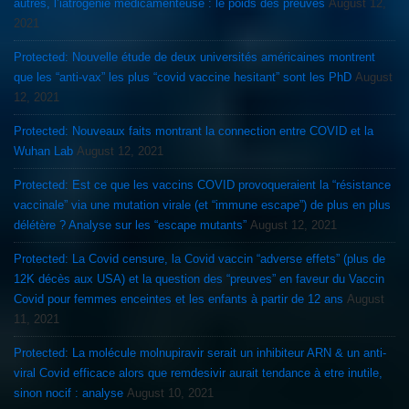
autres, l’iatrogénie médicamenteuse : le poids des preuves
August 12,
2021
Protected: Nouvelle étude de deux universités américaines montrent
que les “anti-vax” les plus “covid vaccine hesitant” sont les PhD
August
12, 2021
Protected: Nouveaux faits montrant la connection entre COVID et la
Wuhan Lab
August 12, 2021
Protected: Est ce que les vaccins COVID provoqueraient la “résistance
vaccinale” via une mutation virale (et “immune escape”) de plus en plus
délétère ? Analyse sur les “escape mutants”
August 12, 2021
Protected: La Covid censure, la Covid vaccin “adverse effets” (plus de
12K décès aux USA) et la question des “preuves” en faveur du Vaccin
Covid pour femmes enceintes et les enfants à partir de 12 ans
August
11, 2021
Protected: La molécule molnupiravir serait un inhibiteur ARN & un anti-
viral Covid efficace alors que remdesivir aurait tendance à etre inutile,
sinon nocif : analyse
August 10, 2021