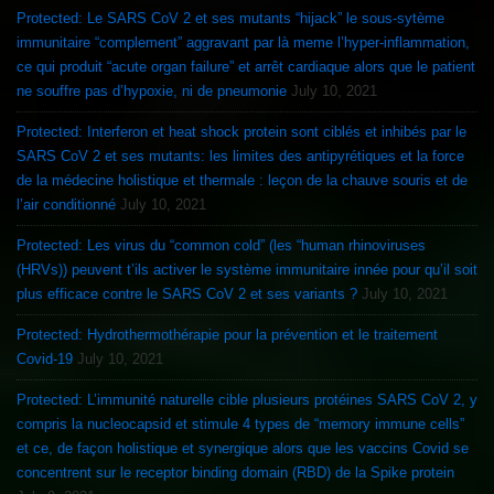
Protected: Le SARS CoV 2 et ses mutants “hijack” le sous-sytème
immunitaire “complement” aggravant par là meme l’hyper-inflammation,
ce qui produit “acute organ failure” et arrêt cardiaque alors que le patient
ne souffre pas d’hypoxie, ni de pneumonie
July 10, 2021
Protected: Interferon et heat shock protein sont ciblés et inhibés par le
SARS CoV 2 et ses mutants: les limites des antipyrétiques et la force
de la médecine holistique et thermale : leçon de la chauve souris et de
l’air conditionné
July 10, 2021
Protected: Les virus du “common cold” (les “human rhinoviruses
(HRVs)) peuvent t’ils activer le système immunitaire innée pour qu’il soit
plus efficace contre le SARS CoV 2 et ses variants ?
July 10, 2021
Protected: Hydrothermothérapie pour la prévention et le traitement
Covid-19
July 10, 2021
Protected: L’immunité naturelle cible plusieurs protéines SARS CoV 2, y
compris la nucleocapsid et stimule 4 types de “memory immune cells”
et ce, de façon holistique et synergique alors que les vaccins Covid se
concentrent sur le receptor binding domain (RBD) de la Spike protein