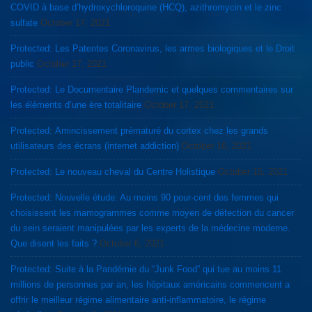
COVID à base d’hydroxychloroquine (HCQ), azithromycin et le zinc
sulfate
October 17, 2021
Protected: Les Patentes Coronavirus, les armes biologiques et le Droit
public
October 17, 2021
Protected: Le Documentaire Plandemic et quelques commentaires sur
les éléments d’une ère totalitaire
October 17, 2021
Protected: Amincissement prématuré du cortex chez les grands
utilisateurs des écrans (internet addiction)
October 16, 2021
Protected: Le nouveau cheval du Centre Holistique
October 15, 2021
Protected: Nouvelle étude: Au moins 90 pour-cent des femmes qui
choisissent les mamogrammes comme moyen de détection du cancer
du sein seraient manipulées par les experts de la médecine moderne.
Que disent les faits ?
October 6, 2021
Protected: Suite à la Pandémie du “Junk Food” qui tue au moins 11
millions de personnes par an, les hôpitaux américains commencent a
offrir le meilleur régime alimentaire anti-inflammatoire, le régime