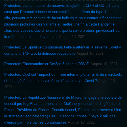
Protected: Les anti-corps de réserve, le système CD 4 et CD 8 T-cells
ainsi que l’immunité innée et son système interféron du type 1, inter
alia, peuvent etre activés de façon holistique pour contrer efficacement
plusieurs protéines des variants et mettre une fin à cette Pandémie
alors que vaccins Covid ne ciblent que la spike protein, provoquant par
là même une spirale de variants.
August 10, 2021
Protected: La Spiruline contribuerait t’elle à atténuer la sévérité Covid y
compris la TNF-a et la détresse respiratoire
August 10, 2021
Protected: Glucosamine et Oméga 3 pour le COVID
August 10, 2021
Protected: Quel est l’impact du milieu interne (bio-terrain), du microbiota
et de la génétique sur la vulnérabilité virale style Covid ?
August 10,
2021
Protected: La République “bananière” de Macron engage une société de
conseil pro-Big Pharma américaine, McKinsey qui est co-dirigée par le
Fils du Président du Conseil Constitutionnel, Fabius, pour mener à bien
la stratégie vaccinale française, un service “conseil” payé 2 millions
d’euros par mois par les contribuables
August 10, 2021