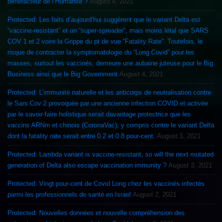
bénéfacteur de l’Humanité ?
August 4, 2021
Protected: Les faits d’aujourd’hui suggèrent que le variant Delta est
“vaccine-resistant” et un “super-spreader”, mais moins létal que SARS
COV 1 et 2 voire la Grippe du pt de vue “Fatality Rate”. Toutefois, le
risque de contracter la symptomatologie du “Long Covid” pour les
masses, surtout les vaccinés, demeure une aubaine juteuse pour le Big
Business ainsi que le Big Government
August 4, 2021
Protected: L’immunité naturelle et les anticorps de neutralisation contre
le Sars Cov 2 provoquée par une ancienne infection COVID et activée
par le savoir-faire holistique serait davantage protectrice que les
vaccins ARNm et chinois (CoronaVac), y compris contre le variant Delta
dont la fatality rate serait entre 0.2 et 0.8 pour-cent.
August 3, 2021
Protected: Lambda variant is vaccine-resistant, so will the next mutated
generation of Delta also escape vaccination immunity ?
August 3, 2021
Protected: Vingt pour-cent de Covid Long chez les vaccinés infectés
parmi les professionnels de santé en Israel
August 2, 2021
Protected: Nouvelles données et nouvelle compréhension des