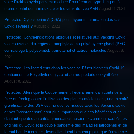
voire l’azithromycin peuvent moduler l’interferon du type 1 et par là
même contribuer à mieux cibler les virus du type ARN
August 8, 2021
Protected: Cyclosporine A (CSA) pour l’hyper-inflammation des cas
Covid sévères ?
August 8, 2021
Protected: Contre-indications absolues et relatives aux Vaccins Covid
via les risques d’allergies et anaphylaxie au polyéthylène glycol (PEG
ou macrogol), polysorbitol, trométamol et autres molécules
August 8,
2021
Protected: Les Ingrédients dans les vaccins Pfizer-biontech Covid 19
contiennent le Polyethylene glycol et autres produits de synthèse
August 8, 2021
Protected: Alors que le Gouvernement Fédéral américain continue a
faire du forcing contre l’utilisation des plantes médicinales, une minorité
grandissante des USA estime que les risques avec les Vaccins Covid
et ses “booster shots” sont plus importants que ses bénéfices et ce
d’autant que des autorités américaines auraient sciemment cachés les
origines du Covid et la double pandémie des maladies iatrogènes et de
la mal-bouffe industriel, lesquelles tuent beaucoup plus que l’ensemble