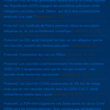
Protected: Plus de vingt gouverneurs républicains et le Comité National
des Républicains (GOP) engagent des procédures judiciaires contre
l’obligation vaccinales Covid: Débats: que dit le droit constitutionnel
américain à ce sujet ?
September 12, 2021
Protected: Les Syndicats de Police américain refuse la vaccination
obligatoire et. ce, sur un fondement scientifique
September 12, 2021
Protected: La CDC aurait manipulé les faits sur son allégation que les
non vaccinés seraient une menace pour autrui
September 11, 2021
Protected: Composition des vaccins RNAm
September 10, 2021
Protected: Les vaccinés Covid favoriseraient l’évolution des mutations
SARS COV 2 dangereuses ainsi que les “escape mutants” : une
nouvelle étude montre les mécanismes
September 10, 2021
Protected: Les vaccinés COVID auraient plus de 200 fois de charge
virale que les non vaccinés infectés avec les SARS CoV 2 : étude
vietnamienne publiée dans Lancet
September 10, 2021
Protected: La FDA vient d’approuver une 3ième doses du vaccin Covid
ARNm pour les immuno-déprimés. Mais pourquoi pas prélalablement