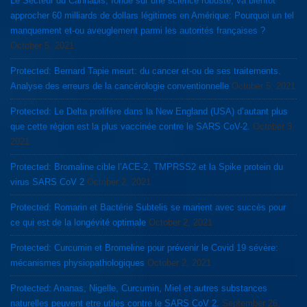
Le Secteur du Cannabis, fondé sur une science robuste, va bientôt
approcher 60 milliards de dollars légitimes en Amérique: Pourquoi un tel
manquement et-ou aveuglement parmi les autorités françaises ?
October 5, 2021
Protected: Bernard Tapie meurt: du cancer et-ou de ses traitements.
Analyse des erreurs de la cancérologie conventionnelle
October 5, 2021
Protected: Le Delta prolifère dans la New England (USA) d’autant plus
que cette région est la plus vaccinée contre le SARS CoV-2.
October 3,
2021
Protected: Bromaline cible l’ACE-2, TMPRSS2 et la Spike protein du
virus SARS CoV 2
October 2, 2021
Protected: Romarin et Bactérie Subtelis se marient avec succès pour
ce qui est de la longévité optimale
October 2, 2021
Protected: Curcumin et Bromeline pour prévenir le Covid 19 sévère:
mécanismes physiopathologiques
October 2, 2021
Protected: Ananas, Nigelle, Curcumin, Miel et autres substances
naturelles peuvent etre utiles contre le SARS CoV 2.
September 26,