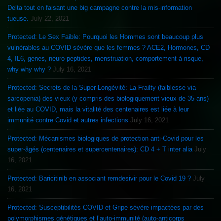
Delta tout en faisant une big campagne contre la mis-information
tueuse.
July 22, 2021
Protected: Le Sex Faible: Pourquoi les Hommes sont beaucoup plus
vulnérables au COVID sévère que les femmes ? ACE2, Hormones, CD
4, IL6, genes, neuro-peptides, menstruation, comportement à risque,
why why why ?
July 16, 2021
Protected: Secrets de la Super-Longévité: La Frailty (faiblesse via
sarcopenia) des vieux (y compris des biologiquement vieux de 35 ans)
et liée au COVID, mais la vitalité des centenaires est liée à leur
immunité contre Covid et autres infections
July 16, 2021
Protected: Mécanismes biologiques de protection anti-Covid pour les
super-âgés (centenaires et supercentenaires): CD 4 + T inter alia
July
16, 2021
Protected: Baricitinib en associant remdesivir pour le Covid 19 ?
July
16, 2021
Protected: Susceptibilités COVID et Gripe sévère impactées par des
polymorphismes génétiques et l’auto-immunité (auto-anticorps