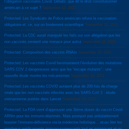
l’obligation vaccinales Covid: Débats: que dit le droit constitutionnel
américain à ce sujet ?
September 12, 2021
Protected: Les Syndicats de Police américain refuse la vaccination
obligatoire et. ce, sur un fondement scientifique
September 12, 2021
Protected: La CDC aurait manipulé les faits sur son allégation que les
non vaccinés seraient une menace pour autrui
September 11, 2021
Protected: Composition des vaccins RNAm
September 10, 2021
Protected: Les vaccinés Covid favoriseraient l’évolution des mutations
SARS COV 2 dangereuses ainsi que les “escape mutants” : une
nouvelle étude montre les mécanismes
September 10, 2021
Protected: Les vaccinés COVID auraient plus de 200 fois de charge
virale que les non vaccinés infectés avec les SARS CoV 2 : étude
vietnamienne publiée dans Lancet
September 10, 2021
Protected: La FDA vient d’approuver une 3ième doses du vaccin Covid
ARNm pour les immuno-déprimés. Mais pourquoi pas prélalablement
booster l’immuno-déficience via la médecine holistique….et-ou ôter les
nombreux médicaments immuno-supressants tout en minimisant et-ou