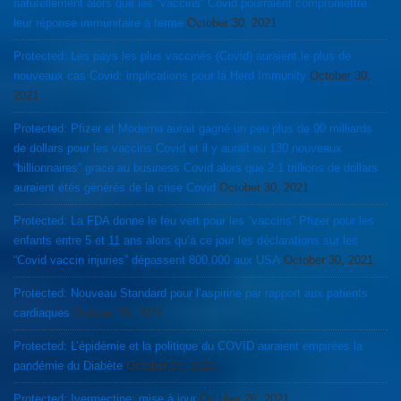
naturellement alors que les “vaccins” Covid pourraient compromettre
leur réponse immunitaire à terme
October 30, 2021
Protected: Les pays les plus vaccinés (Covid) auraient le plus de
nouveaux cas Covid: implications pour la Herd Immunity
October 30,
2021
Protected: Pfizer et Moderna aurait gagné un peu plus de 90 milliards
de dollars pour les vaccins Covid et il y aurait eu 130 nouveaux
“billionnaires” grace au business Covid alors que 2.1 trillions de dollars
auraient étés générés de la crise Covid
October 30, 2021
Protected: La FDA donne le feu vert pour les “vaccins” Pfizer pour les
enfants entre 5 et 11 ans alors qu’à ce jour les déclarations sur les
“Covid vaccin injuries” dépassent 800,000 aux USA
October 30, 2021
Protected: Nouveau Standard pour l’aspirine par rapport aux patients
cardiaques
October 30, 2021
Protected: L’épidémie et la politique du COVID auraient empirées la
pandémie du Diabète
October 27, 2021
Protected: Ivermectine: mise à jour
October 26, 2021