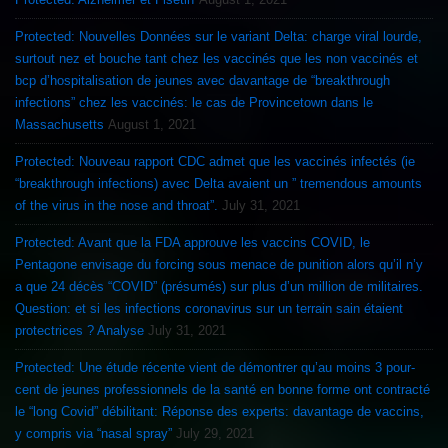
Protected: Nouvelles Données sur le variant Delta: charge viral lourde,
surtout nez et bouche tant chez les vaccinés que les non vaccinés et
bcp d’hospitalisation de jeunes avec davantage de “breakthrough
infections” chez les vaccinés: le cas de Provincetown dans le
Massachusetts
August 1, 2021
Protected: Nouveau rapport CDC admet que les vaccinés infectés (ie
“breakthrough infections) avec Delta avaient un ” tremendous amounts
of the virus in the nose and throat”.
July 31, 2021
Protected: Avant que la FDA approuve les vaccins COVID, le
Pentagone envisage du forcing sous menace de punition alors qu’il n’y
a que 24 décès “COVID” (présumés) sur plus d’un million de militaires.
Question: et si les infections coronavirus sur un terrain sain étaient
protectrices ? Analyse
July 31, 2021
Protected: Une étude récente vient de démontrer qu’au moins 3 pour-
cent de jeunes professionnels de la santé en bonne forme ont contracté
le “long Covid” débilitant: Réponse des experts: davantage de vaccins,
y compris via “nasal spray”
July 29, 2021