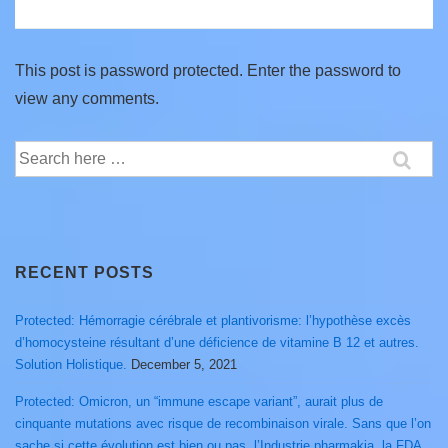
This post is password protected. Enter the password to
view any comments.
Search
for:
RECENT POSTS
Protected: Hémorragie cérébrale et plantivorisme: l’hypothèse excès
d’homocysteine résultant d’une déficience de vitamine B 12 et autres.
Solution Holistique.
December 5, 2021
Protected: Omicron, un “immune escape variant”, aurait plus de
cinquante mutations avec risque de recombinaison virale. Sans que l’on
sache si cette évolution est bien ou pas, l’Industrie pharmakia, la FDA