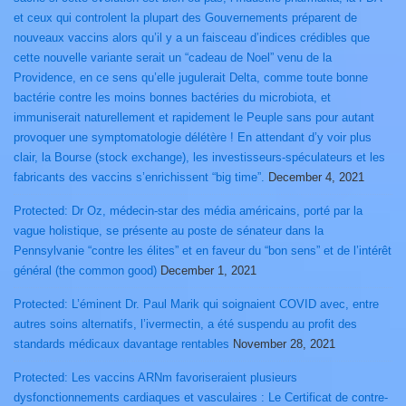
et ceux qui controlent la plupart des Gouvernements préparent de
nouveaux vaccins alors qu’il y a un faisceau d’indices crédibles que
cette nouvelle variante serait un “cadeau de Noel” venu de la
Providence, en ce sens qu’elle jugulerait Delta, comme toute bonne
bactérie contre les moins bonnes bactéries du microbiota, et
immuniserait naturellement et rapidement le Peuple sans pour autant
provoquer une symptomatologie délétère ! En attendant d’y voir plus
clair, la Bourse (stock exchange), les investisseurs-spéculateurs et les
fabricants des vaccins s’enrichissent “big time”.
December 4, 2021
Protected: Dr Oz, médecin-star des média américains, porté par la
vague holistique, se présente au poste de sénateur dans la
Pennsylvanie “contre les élites” et en faveur du “bon sens” et de l’intérêt
général (the common good)
December 1, 2021
Protected: L’éminent Dr. Paul Marik qui soignaient COVID avec, entre
autres soins alternatifs, l’ivermectin, a été suspendu au profit des
standards médicaux davantage rentables
November 28, 2021
Protected: Les vaccins ARNm favoriseraient plusieurs
dysfonctionnements cardiaques et vasculaires : Le Certificat de contre-