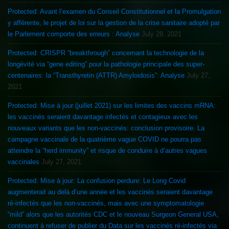
Protected: Avant l’examen du Conseil Constitutionnel et la Promulgation
y afférente, le projet de loi sur la gestion de la crise sanitaire adopté par
le Parlement comporte des erreurs : Analyse
July 28, 2021
Protected: CRISPR “breakthrough” concernant la technologie de la
longévité via “gene editing” pour la pathologie principale des super-
centenaires: la “Transthyretin (ATTR) Amyloidosis”: Analyse
July 27,
2021
Protected: Mise à jour (juillet 2021) sur les limites des vaccins mRNA:
les vaccinés seraient davantage infectés et contagieux avec les
nouveaux variants que les non-vaccinés: conclusion provisoire. La
campagne vaccinale de la quatrième vague COVID ne pourra pas
atteindre la “herd immunity” et risque de conduire à d’autres vagues
vaccinales
July 27, 2021
Protected: Mise à jour: La confusion perdure: Le Long Covid
augmenterait au delà d’une année et les vaccinés seraient davantage
ré-infectés que les non-vaccinés, mais avec une symptomatologie
“mild” alors que les autorités CDC et le nouveau Surgeon General USA,
continuent à refuser de publier du Data sur les vaccinés ré-infectés via