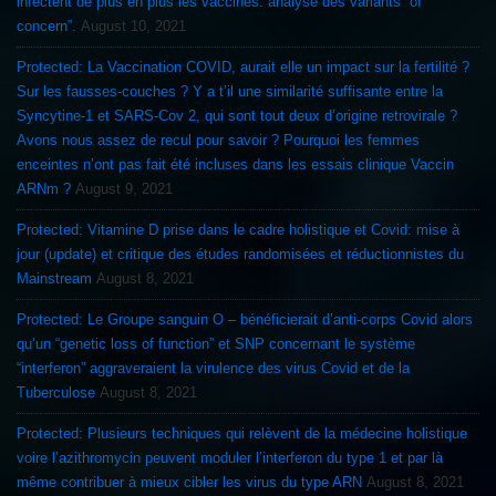
infectent de plus en plus les vaccinés: analyse des variants “of
concern”.
August 10, 2021
Protected: La Vaccination COVID, aurait elle un impact sur la fertilité ?
Sur les fausses-couches ? Y a t’il une similarité suffisante entre la
Syncytine-1 et SARS-Cov 2, qui sont tout deux d’origine retrovirale ?
Avons nous assez de recul pour savoir ? Pourquoi les femmes
enceintes n’ont pas fait été incluses dans les essais clinique Vaccin
ARNm ?
August 9, 2021
Protected: Vitamine D prise dans le cadre holistique et Covid: mise à
jour (update) et critique des études randomisées et réductionnistes du
Mainstream
August 8, 2021
Protected: Le Groupe sanguin O – bénéficierait d’anti-corps Covid alors
qu’un “genetic loss of function” et SNP concernant le système
“interferon” aggraveraient la virulence des virus Covid et de la
Tuberculose
August 8, 2021
Protected: Plusieurs techniques qui relèvent de la médecine holistique
voire l’azithromycin peuvent moduler l’interferon du type 1 et par là
même contribuer à mieux cibler les virus du type ARN
August 8, 2021