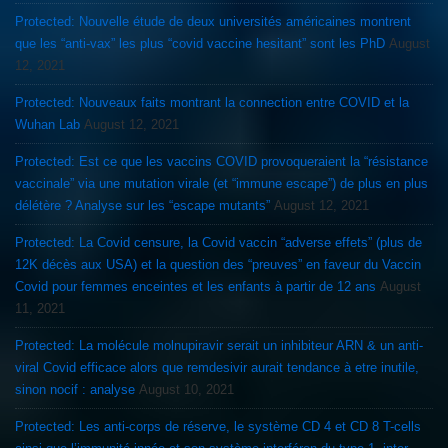
Protected: Nouvelle étude de deux universités américaines montrent
que les “anti-vax” les plus “covid vaccine hesitant” sont les PhD
August
12, 2021
Protected: Nouveaux faits montrant la connection entre COVID et la
Wuhan Lab
August 12, 2021
Protected: Est ce que les vaccins COVID provoqueraient la “résistance
vaccinale” via une mutation virale (et “immune escape”) de plus en plus
délétère ? Analyse sur les “escape mutants”
August 12, 2021
Protected: La Covid censure, la Covid vaccin “adverse effets” (plus de
12K décès aux USA) et la question des “preuves” en faveur du Vaccin
Covid pour femmes enceintes et les enfants à partir de 12 ans
August
11, 2021
Protected: La molécule molnupiravir serait un inhibiteur ARN & un anti-
viral Covid efficace alors que remdesivir aurait tendance à etre inutile,
sinon nocif : analyse
August 10, 2021
Protected: Les anti-corps de réserve, le système CD 4 et CD 8 T-cells