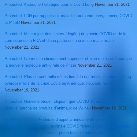
Protected: Approche Holistique pour le Covid Long
November 21, 2021
Protected: LDN par rapport aux maladies auto-immunes, cancer, COVID
et PTSD
November 21, 2021
Protected: Mise à jour des limites (dégâts) du vaccin COVID et de la
corruption de la FDA et d’une partie de la science mainstream
November 21, 2021
Protected: Ivermectin cliniquement supérieur et bien moins onéreux que
la nouvelle molécule anti-virale de Pfizer
November 21, 2021
Protected: Plus de cent mille décès liés à la sur-médicalisation et “drug
overdose” lors de la crise Covid en Amérique: nouveau record
November 19, 2021
Protected: Nouvelle étude indiquant que COVID 19 aurait sa source
dans le marché de produits d’animaux de Wuhan
November 19, 2021
Protected: La Cour Fédérale d’appel américaine du 5ieme circuit
confirme que l’obligation vaccinale COVID fédérale pour les entreprises
de plus de 100 travailleurs est prima facie illégale et nécessite une “full