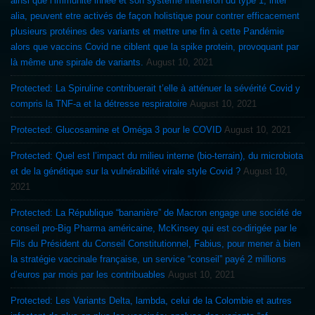
ainsi que l’immunité innée et son système interféron du type 1, inter
alia, peuvent etre activés de façon holistique pour contrer efficacement
plusieurs protéines des variants et mettre une fin à cette Pandémie
alors que vaccins Covid ne ciblent que la spike protein, provoquant par
là même une spirale de variants.
August 10, 2021
Protected: La Spiruline contribuerait t’elle à atténuer la sévérité Covid y
compris la TNF-a et la détresse respiratoire
August 10, 2021
Protected: Glucosamine et Oméga 3 pour le COVID
August 10, 2021
Protected: Quel est l’impact du milieu interne (bio-terrain), du microbiota
et de la génétique sur la vulnérabilité virale style Covid ?
August 10,
2021
Protected: La République “bananière” de Macron engage une société de
conseil pro-Big Pharma américaine, McKinsey qui est co-dirigée par le
Fils du Président du Conseil Constitutionnel, Fabius, pour mener à bien
la stratégie vaccinale française, un service “conseil” payé 2 millions
d’euros par mois par les contribuables
August 10, 2021
Protected: Les Variants Delta, lambda, celui de la Colombie et autres