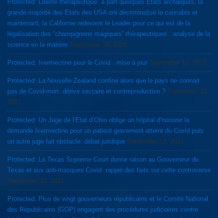
Protected: Liberté thérapeutique: a part quelques Etats archaiques, la
grande majorité des Etats des USA ont décriminalisé le cannabis et
maintenant, la Californie redevient le Leader pour ce qui est de la
légalisation des “champignons magiques” thérapeutiques : analyse de la
science en la matière
September 19, 2021
Protected: Ivermectine pour le Covid : mise à jour
September 12, 2021
Protected: La Nouvelle Zealand confine alors que le pays ne connait
pas de Covid-mort: dérive sectaire et contreproductive ?
September 12,
2021
Protected: Un Juge de l’Etat d’Ohio oblige un hôpital d’honorer la
demande Ivermectine pour un patient gravement atteint du Covid puis
un autre juge fait obstacle: débat juridique
September 12, 2021
Protected: La Texas Supreme Court donne raison au Gouverneur du
Texas et aux anti-masques Covid: rappel des faits sur cette controverse
September 12, 2021
Protected: Plus de vingt gouverneurs républicains et le Comité National
des Républicains (GOP) engagent des procédures judiciaires contre