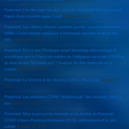
Protected: L’un des pays les plus vaccinés, la Grande Bretagne, serait
frappé d’une nouvelle vague Covid
October 21, 2021
Protected: Les chiffres officiels montrent que les “vaccins-inoculation”
ARNm Covid seraient supérieurs à l’immunité naturelle. Analyse des
faits.
October 18, 2021
Protected: Est-ce que l’Amérique serait davantage démocratique et
scientifique que la France en matière de l’obligation vaccinale COVID et
du droit de dire “No thank you” ? Analyse du droit américain en la
matière
October 17, 2021
Protected: La Science et les Vaccins COVID. Mise à jour
October 17,
2021
Protected: Les infections COVID “breakthrough” des vaccinés. Mise à
jour
October 17, 2021
Protected: Mise à jour sur les bienfaits et les limites du Protocole
COVID à base d’hydroxychloroquine (HCQ), azithromycin et le zinc
sulfate
October 17, 2021