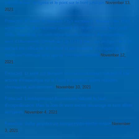
judicial review”: exégèse et le point sur le front juridique
November 13,
2021
Protected: A l’instar de plusieurs Pays européens, plusieurs des Etats
américains les plus vaccinés cassent les records en infection Covid-
Delta. Meanwhile, un cardiologue très pro-industrie pharmaceutique
vient d’être nommé commissaire de la FDA alors que presque rien n’est
déclaré sur l’efficacité anti-Covid et anti-maladies chroniques de la
médecine holistique ainsi que de l’immunité naturelle
November 12,
2021
Protected: Le point sur plusieurs immuno-modulateurs naturels et leur
actions thérapeutique sur le Covid et plusieurs autres maladies
chronique et auto-immunes.
November 10, 2021
Protected: L’antidepresseur fluvoxamine réduirait le taux
d’hospitalisation. Mais la Joie de vivre encore davantage et sans effets
iatrogènes
November 4, 2021
Protected: Voilier propulsé via énergie Hydro-électro-solaire
November
3, 2021