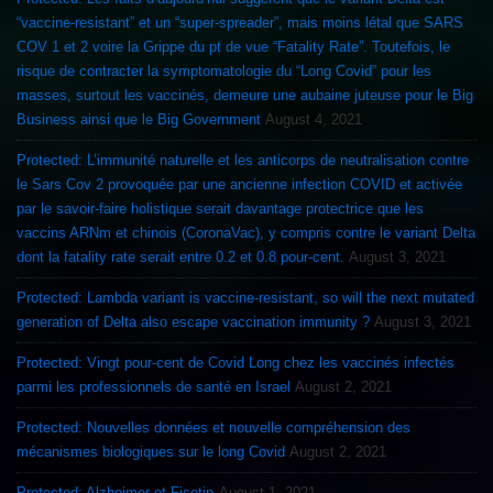
“vaccine-resistant” et un “super-spreader”, mais moins létal que SARS
COV 1 et 2 voire la Grippe du pt de vue “Fatality Rate”. Toutefois, le
risque de contracter la symptomatologie du “Long Covid” pour les
masses, surtout les vaccinés, demeure une aubaine juteuse pour le Big
Business ainsi que le Big Government
August 4, 2021
Protected: L’immunité naturelle et les anticorps de neutralisation contre
le Sars Cov 2 provoquée par une ancienne infection COVID et activée
par le savoir-faire holistique serait davantage protectrice que les
vaccins ARNm et chinois (CoronaVac), y compris contre le variant Delta
dont la fatality rate serait entre 0.2 et 0.8 pour-cent.
August 3, 2021
Protected: Lambda variant is vaccine-resistant, so will the next mutated
generation of Delta also escape vaccination immunity ?
August 3, 2021
Protected: Vingt pour-cent de Covid Long chez les vaccinés infectés
parmi les professionnels de santé en Israel
August 2, 2021
Protected: Nouvelles données et nouvelle compréhension des
mécanismes biologiques sur le long Covid
August 2, 2021
Protected: Alzheimer et Fisetin
August 1, 2021