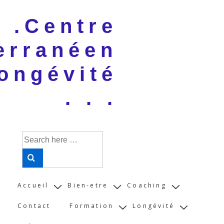
↓
 . .Centre
Skip
to
erranéen
Main
Content
ongévité
. . .
Search
for:
Main
Accueil
Bien-etre
Coaching
Navigation
Contact
Formation
Longévité