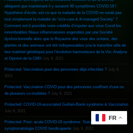
allèguent que maintenant il y auraient 98 symptômes COVID-19 !
Hypothèse d’école: est ce que la maladie de la COVID ne serait pas
tout simplement la maladie du “sick-care & ill-managed Society” ?
Comment est-il possible voire crédible d’imputer aux virus Covid les
innombrables fléaux inflammatoires engendrés par une Société
dysfonctionnelle alors que le Royaume des virus des océans, des
plantes et des animaux ont été indispensables (via le transfère utile de
leur matériel génétique) pour l’évolution harmonieuse de la Vie: Analyse
et Opinion de la CMH
July 9, 2021
Protected: Vaccination pour des personnes déjà infectées ?
July 9,
2021
Protected: Vaccination COVID pour des personnes souffrant d’une ou
de plusieurs co-morbités ?
July 9, 2021
Protected: COVID-19-associated Guillain-Barré syndrome & Vaccination
July 9, 2021
FR
Protected: Post- acute COVID-19 syndrome: Statut “négatif” PCR, mais
symptomatologie COVID handicapante
July 9, 2021