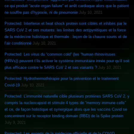
ce qui produit “acute organ failure” et arrêt cardiaque alors que le patient
ne souffre pas d’hypoxie, ni de pneumonie
July 10, 2021
Protected: Interferon et heat shock protein sont ciblés et inhibés par le
SARS CoV 2 et ses mutants: les limites des antipyrétiques et la force
de la médecine holistique et thermale : leçon de la chauve souris et de
l’air conditionné
July 10, 2021
Protected: Les virus du “common cold” (les “human rhinoviruses
(HRVs)) peuvent t’ils activer le système immunitaire innée pour qu’il soit
plus efficace contre le SARS CoV 2 et ses variants ?
July 10, 2021
Protected: Hydrothermothérapie pour la prévention et le traitement
Covid-19
July 10, 2021
Protected: L’immunité naturelle cible plusieurs protéines SARS CoV 2, y
compris la nucleocapsid et stimule 4 types de “memory immune cells”
et ce, de façon holistique et synergique alors que les vaccins Covid se
concentrent sur le receptor binding domain (RBD) de la Spike protein
July 9, 2021
Protected: Les experts de la médecine officielle et de la COVID