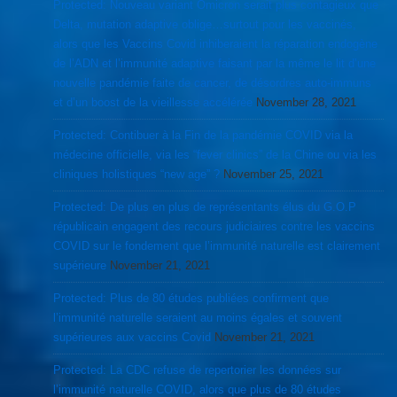
Protected: Nouveau variant Omicron serait plus contagieux que
Delta, mutation adaptive oblige…surtout pour les vaccinés,
alors que les Vaccins Covid inhiberaient la réparation endogène
de l’ADN et l’immunité adaptive faisant par la même le lit d’une
nouvelle pandémie faite de cancer, de désordres auto-immuns
et d’un boost de la vieillesse accélérée
November 28, 2021
Protected: Contibuer à la Fin de la pandémie COVID via la
médecine officielle, via les “fever clinics” de la Chine ou via les
cliniques holistiques “new age” ?
November 25, 2021
Protected: De plus en plus de représentants élus du G.O.P
républicain engagent des recours judiciaires contre les vaccins
COVID sur le fondement que l’immunité naturelle est clairement
supérieure
November 21, 2021
Protected: Plus de 80 études publiées confirment que
l’immunité naturelle seraient au moins égales et souvent
supérieures aux vaccins Covid
November 21, 2021
Protected: La CDC refuse de repertorier les données sur
l’immunité naturelle COVID, alors que plus de 80 études