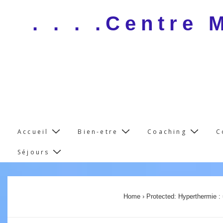
↓
. . . .Centre
Skip
to
Main
Content
Main
Accueil
Bien-etre
Coaching
C
Navigation
Séjours
Home
›
Protected: Hyperthermie : 