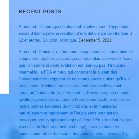
RECENT POSTS
Protected: Hémorragie cérébrale et plantivorisme: l’hypothèse
excès d’homocysteine résultant d’une déficience de vitamine B
12 et autres. Solution Holistique.
December 5, 2021
Protected: Omicron, un “immune escape variant”, aurait plus de
cinquante mutations avec risque de recombinaison virale. Sans
que l’on sache si cette évolution est bien ou pas, l’Industrie
pharmakia, la FDA et ceux qui controlent la plupart des
Gouvernements préparent de nouveaux vaccins alors qu’il y a
un faisceau d’indices crédibles que cette nouvelle variante
serait un “cadeau de Noel” venu de la Providence, en ce sens
qu’elle jugulerait Delta, comme toute bonne bactérie contre les
moins bonnes bactéries du microbiota, et immuniserait
naturellement et rapidement le Peuple sans pour autant
provoquer une symptomatologie délétère ! En attendant d’y voir
plus clair, la Bourse (stock exchange), les investisseurs-
spéculateurs et les fabricants des vaccins s’enrichissent “big