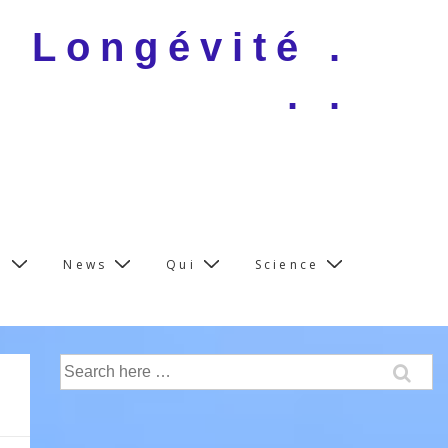
e Longévité .
. .
e
News
Qui
Science
Search
for: