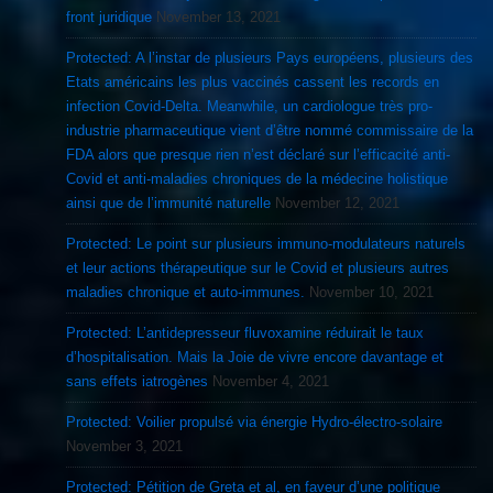
front juridique
November 13, 2021
Protected: A l’instar de plusieurs Pays européens, plusieurs des
Etats américains les plus vaccinés cassent les records en
infection Covid-Delta. Meanwhile, un cardiologue très pro-
industrie pharmaceutique vient d’être nommé commissaire de la
FDA alors que presque rien n’est déclaré sur l’efficacité anti-
Covid et anti-maladies chroniques de la médecine holistique
ainsi que de l’immunité naturelle
November 12, 2021
Protected: Le point sur plusieurs immuno-modulateurs naturels
et leur actions thérapeutique sur le Covid et plusieurs autres
maladies chronique et auto-immunes.
November 10, 2021
Protected: L’antidepresseur fluvoxamine réduirait le taux
d’hospitalisation. Mais la Joie de vivre encore davantage et
sans effets iatrogènes
November 4, 2021
Protected: Voilier propulsé via énergie Hydro-électro-solaire
November 3, 2021
Protected: Pétition de Greta et al, en faveur d’une politique