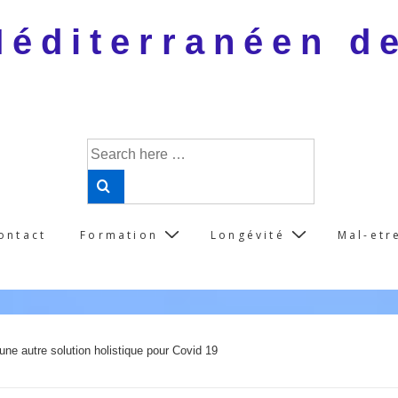
 Méditerranéen d
Search
for:
ontact
Formation
Longévité
Mal-etr
une autre solution holistique pour Covid 19