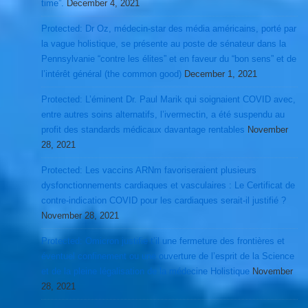
time”.
December 4, 2021
Protected: Dr Oz, médecin-star des média américains, porté par
la vague holistique, se présente au poste de sénateur dans la
Pennsylvanie “contre les élites” et en faveur du “bon sens” et de
l’intérêt général (the common good)
December 1, 2021
Protected: L’éminent Dr. Paul Marik qui soignaient COVID avec,
entre autres soins alternatifs, l’ivermectin, a été suspendu au
profit des standards médicaux davantage rentables
November
28, 2021
Protected: Les vaccins ARNm favoriseraient plusieurs
dysfonctionnements cardiaques et vasculaires : Le Certificat de
contre-indication COVID pour les cardiaques serait-il justifié ?
November 28, 2021
Protected: Omicron justifie t’il une fermeture des frontières et
éventuel confinement ou une ouverture de l’esprit de la Science
et de la pleine légalisation de la médecine Holistique
November
28, 2021