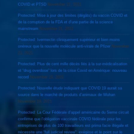
COVID et PTSD
November 21, 2021
Protected: Mise à jour des limites (dégâts) du vaccin COVID et
de la corruption de la FDA et d’une partie de la science
mainstream
November 21, 2021
Protected: Ivermectin cliniquement supérieur et bien moins
onéreux que la nouvelle molécule anti-virale de Pfizer
November
21, 2021
Protected: Plus de cent mille décès liés à la sur-médicalisation
et “drug overdose” lors de la crise Covid en Amérique: nouveau
record
November 19, 2021
Protected: Nouvelle étude indiquant que COVID 19 aurait sa
source dans le marché de produits d’animaux de Wuhan
November 19, 2021
Protected: La Cour Fédérale d’appel américaine du 5ieme circuit
confirme que l’obligation vaccinale COVID fédérale pour les
entreprises de plus de 100 travailleurs est prima facie illégale et
nécessite une “full judicial review”: exégèse et le point sur le