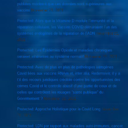
publiées montrent que ces données sont supérieures aux
vaccins
November 21, 2021
Protected: Alors que la Vitamine D module l’immunité et la
réparation cellulaire, les Vaccins COVID détruiraient l’un des
systèmes endogènes de la réparation de l’ADN
November 21,
2021
Protected: Les Épidémies Opiode et maladies chroniques
seraient inhérentes au système normatif
November 21, 2021
Protected: Avec de plus en plus de pathologies iatrogènes
Covid liées aux vaccins RNAm et, inter alia, Redemsivir, il y a
t’il des recours juridiques crédible contre les opportunistes des
crimes Covid et le controle abusif d’une partie de ceux et de
celles qui contrôlent les rouages “santé publique” du
Governement ?
November 21, 2021
Protected: Approche Holistique pour le Covid Long
November
21, 2021
Protected: LDN par rapport aux maladies auto-immunes, cancer,