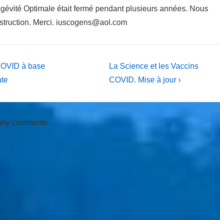
ngévité Optimale était fermé pendant plusieurs années. Nous
nstruction. Merci. iuscogens@aol.com
Next
e COVID à base
La Science et les Vaccins
Post
ate
COVID. Mise à jour ›
is
 any comments.