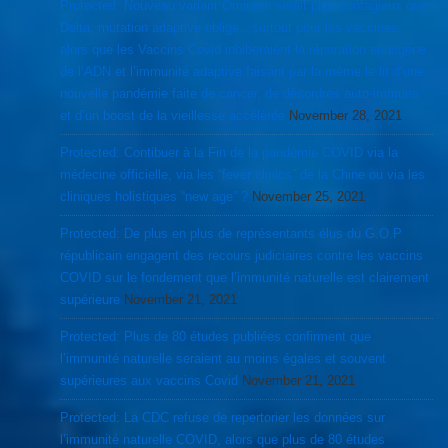
Protected: Nouveau variant Omicron serait plus contagieux que
Delta, mutation adaptive oblige…surtout pour les vaccinés,
alors que les Vaccins Covid inhiberaient la réparation endogène
de l’ADN et l’immunité adaptive faisant par la même le lit d’une
nouvelle pandémie faite de cancer, de désordres auto-immuns
et d’un boost de la vieillesse accélérée
November 28, 2021
Protected: Contibuer à la Fin de la pandémie COVID via la
médecine officielle, via les “fever clinics” de la Chine ou via les
cliniques holistiques “new age” ?
November 25, 2021
Protected: De plus en plus de représentants élus du G.O.P
républicain engagent des recours judiciaires contre les vaccins
COVID sur le fondement que l’immunité naturelle est clairement
supérieure
November 21, 2021
Protected: Plus de 80 études publiées confirment que
l’immunité naturelle seraient au moins égales et souvent
supérieures aux vaccins Covid
November 21, 2021
Protected: La CDC refuse de repertorier les données sur
l’immunité naturelle COVID, alors que plus de 80 études