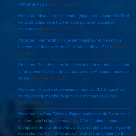
COVID et PTSD
November 21, 2021
Protected: Mise à jour des limites (dégâts) du vaccin COVID et
de la corruption de la FDA et d’une partie de la science
mainstream
November 21, 2021
Protected: Ivermectin cliniquement supérieur et bien moins
onéreux que la nouvelle molécule anti-virale de Pfizer
November
21, 2021
Protected: Plus de cent mille décès liés à la sur-médicalisation
et “drug overdose” lors de la crise Covid en Amérique: nouveau
record
November 19, 2021
Protected: Nouvelle étude indiquant que COVID 19 aurait sa
source dans le marché de produits d’animaux de Wuhan
November 19, 2021
Protected: La Cour Fédérale d’appel américaine du 5ieme circuit
confirme que l’obligation vaccinale COVID fédérale pour les
entreprises de plus de 100 travailleurs est prima facie illégale et
nécessite une “full judicial review”: exégèse et le point sur le