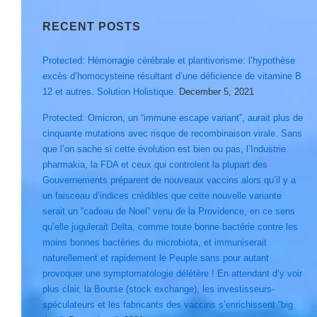
RECENT POSTS
Protected: Hémorragie cérébrale et plantivorisme: l’hypothèse
excès d’homocysteine résultant d’une déficience de vitamine B
12 et autres. Solution Holistique.
December 5, 2021
Protected: Omicron, un “immune escape variant”, aurait plus de
cinquante mutations avec risque de recombinaison virale. Sans
que l’on sache si cette évolution est bien ou pas, l’Industrie
pharmakia, la FDA et ceux qui controlent la plupart des
Gouvernements préparent de nouveaux vaccins alors qu’il y a
un faisceau d’indices crédibles que cette nouvelle variante
serait un “cadeau de Noel” venu de la Providence, en ce sens
qu’elle jugulerait Delta, comme toute bonne bactérie contre les
moins bonnes bactéries du microbiota, et immuniserait
naturellement et rapidement le Peuple sans pour autant
provoquer une symptomatologie délétère ! En attendant d’y voir
plus clair, la Bourse (stock exchange), les investisseurs-
spéculateurs et les fabricants des vaccins s’enrichissent “big