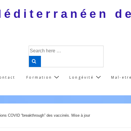
 Méditerranéen d
Search
for:
ontact
Formation
Longévité
Mal-etr
tions COVID “breakthrough” des vaccinés. Mise à jour