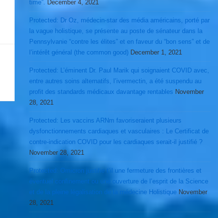
time”.
December 4, 2021
Protected: Dr Oz, médecin-star des média américains, porté par
la vague holistique, se présente au poste de sénateur dans la
Pennsylvanie “contre les élites” et en faveur du “bon sens” et de
l’intérêt général (the common good)
December 1, 2021
Protected: L’éminent Dr. Paul Marik qui soignaient COVID avec,
entre autres soins alternatifs, l’ivermectin, a été suspendu au
profit des standards médicaux davantage rentables
November
28, 2021
Protected: Les vaccins ARNm favoriseraient plusieurs
dysfonctionnements cardiaques et vasculaires : Le Certificat de
contre-indication COVID pour les cardiaques serait-il justifié ?
November 28, 2021
Protected: Omicron justifie t’il une fermeture des frontières et
éventuel confinement ou une ouverture de l’esprit de la Science
et de la pleine légalisation de la médecine Holistique
November
28, 2021