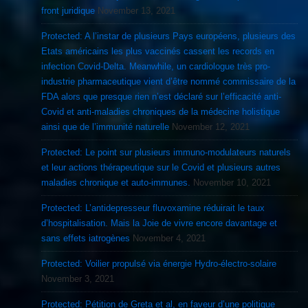
front juridique
November 13, 2021
Protected: A l’instar de plusieurs Pays européens, plusieurs des
Etats américains les plus vaccinés cassent les records en
infection Covid-Delta. Meanwhile, un cardiologue très pro-
industrie pharmaceutique vient d’être nommé commissaire de la
FDA alors que presque rien n’est déclaré sur l’efficacité anti-
Covid et anti-maladies chroniques de la médecine holistique
ainsi que de l’immunité naturelle
November 12, 2021
Protected: Le point sur plusieurs immuno-modulateurs naturels
et leur actions thérapeutique sur le Covid et plusieurs autres
maladies chronique et auto-immunes.
November 10, 2021
Protected: L’antidepresseur fluvoxamine réduirait le taux
d’hospitalisation. Mais la Joie de vivre encore davantage et
sans effets iatrogènes
November 4, 2021
Protected: Voilier propulsé via énergie Hydro-électro-solaire
November 3, 2021
Protected: Pétition de Greta et al, en faveur d’une politique