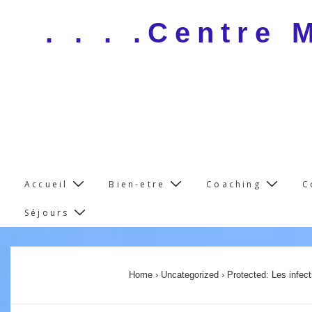
↓
. . . .Centre
Skip
to
Main
Content
Main
Accueil
Bien-etre
Coaching
C
Navigation
Séjours
Home
›
Uncategorized
›
Protected: Les infec