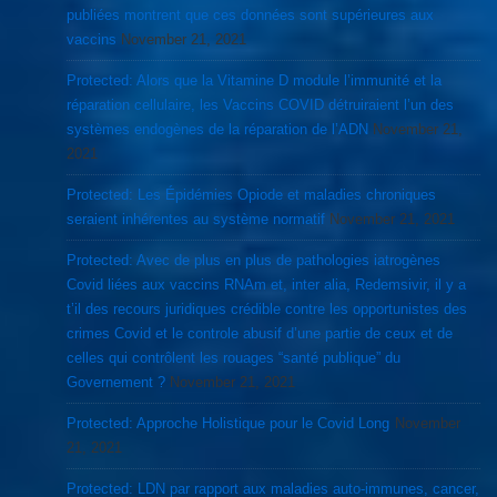
publiées montrent que ces données sont supérieures aux
vaccins
November 21, 2021
Protected: Alors que la Vitamine D module l’immunité et la
réparation cellulaire, les Vaccins COVID détruiraient l’un des
systèmes endogènes de la réparation de l’ADN
November 21,
2021
Protected: Les Épidémies Opiode et maladies chroniques
seraient inhérentes au système normatif
November 21, 2021
Protected: Avec de plus en plus de pathologies iatrogènes
Covid liées aux vaccins RNAm et, inter alia, Redemsivir, il y a
t’il des recours juridiques crédible contre les opportunistes des
crimes Covid et le controle abusif d’une partie de ceux et de
celles qui contrôlent les rouages “santé publique” du
Governement ?
November 21, 2021
Protected: Approche Holistique pour le Covid Long
November
21, 2021
Protected: LDN par rapport aux maladies auto-immunes, cancer,