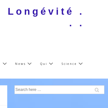
e Longévité .
. .
e
News
Qui
Science
Search
for: