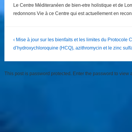
Le Centre Méditeranéen de bien-etre holistique et de Lo
redonnons Vie à ce Centre qui est actuellement en reco
Post
Previous
‹ Mise à jour sur les bienfaits et les limites du Protocol
Post
navigation
d’hydroxychloroquine (HCQ), azithromycin et le zinc sulf
is
This post is password protected. Enter the password to view