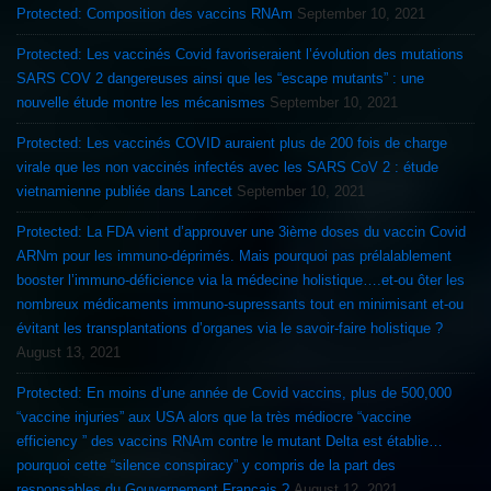
Protected: Composition des vaccins RNAm
September 10, 2021
Protected: Les vaccinés Covid favoriseraient l’évolution des mutations
SARS COV 2 dangereuses ainsi que les “escape mutants” : une
nouvelle étude montre les mécanismes
September 10, 2021
Protected: Les vaccinés COVID auraient plus de 200 fois de charge
virale que les non vaccinés infectés avec les SARS CoV 2 : étude
vietnamienne publiée dans Lancet
September 10, 2021
Protected: La FDA vient d’approuver une 3ième doses du vaccin Covid
ARNm pour les immuno-déprimés. Mais pourquoi pas prélalablement
booster l’immuno-déficience via la médecine holistique….et-ou ôter les
nombreux médicaments immuno-supressants tout en minimisant et-ou
évitant les transplantations d’organes via le savoir-faire holistique ?
August 13, 2021
Protected: En moins d’une année de Covid vaccins, plus de 500,000
“vaccine injuries” aux USA alors que la très médiocre “vaccine
efficiency ” des vaccins RNAm contre le mutant Delta est établie…
pourquoi cette “silence conspiracy” y compris de la part des
responsables du Gouvernement Francais ?
August 12, 2021