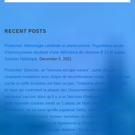
for:
RECENT POSTS
Protected: Hémorragie cérébrale et plantivorisme: l’hypothèse excès
d’homocysteine résultant d’une déficience de vitamine B 12 et autres.
Solution Holistique.
December 5, 2021
Protected: Omicron, un “immune escape variant”, aurait plus de
cinquante mutations avec risque de recombinaison virale. Sans que l’on
sache si cette évolution est bien ou pas, l’Industrie pharmakia, la FDA
et ceux qui controlent la plupart des Gouvernements préparent de
nouveaux vaccins alors qu’il y a un faisceau d’indices crédibles que
cette nouvelle variante serait un “cadeau de Noel” venu de la
Providence, en ce sens qu’elle jugulerait Delta, comme toute bonne
bactérie contre les moins bonnes bactéries du microbiota, et
immuniserait naturellement et rapidement le Peuple sans pour autant
provoquer une symptomatologie délétère ! En attendant d’y voir plus