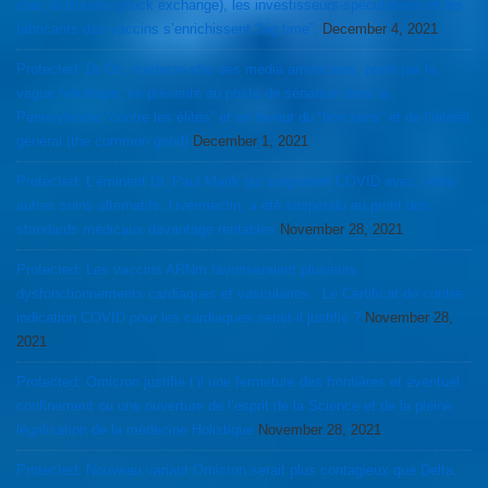
clair, la Bourse (stock exchange), les investisseurs-spéculateurs et les
fabricants des vaccins s’enrichissent “big time”.
December 4, 2021
Protected: Dr Oz, médecin-star des média américains, porté par la
vague holistique, se présente au poste de sénateur dans la
Pennsylvanie “contre les élites” et en faveur du “bon sens” et de l’intérêt
général (the common good)
December 1, 2021
Protected: L’éminent Dr. Paul Marik qui soignaient COVID avec, entre
autres soins alternatifs, l’ivermectin, a été suspendu au profit des
standards médicaux davantage rentables
November 28, 2021
Protected: Les vaccins ARNm favoriseraient plusieurs
dysfonctionnements cardiaques et vasculaires : Le Certificat de contre-
indication COVID pour les cardiaques serait-il justifié ?
November 28,
2021
Protected: Omicron justifie t’il une fermeture des frontières et éventuel
confinement ou une ouverture de l’esprit de la Science et de la pleine
légalisation de la médecine Holistique
November 28, 2021
Protected: Nouveau variant Omicron serait plus contagieux que Delta,