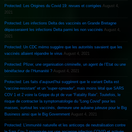
Protected: Les Origines du Covid 19: revues et corrigées
August 4,
2021
Protected: Les infections Delta des vaccinés en Grande Bretagne
dépasseraient les infections Delta parmi les non vaccinés
August 4,
2021
Protected: Un CDC mémo suggère que les autorités savaient que les
vaccinés allaient répandre le virus
August 4, 2021
Protected: Pfizer, une organisation criminelle, un agent de l’Etat ou une
bénéfacteur de l’Humanité ?
August 4, 2021
Protected: Les faits d’aujourd’hui suggèrent que le variant Delta est
“vaccine-resistant” et un “super-spreader”, mais moins létal que SARS
COV 1 et 2 voire la Grippe du pt de vue “Fatality Rate”. Toutefois, le
risque de contracter la symptomatologie du “Long Covid” pour les
masses, surtout les vaccinés, demeure une aubaine juteuse pour le Big
Business ainsi que le Big Government
August 4, 2021
Protected: L’immunité naturelle et les anticorps de neutralisation contre
le Sars Cov 2 provoquée par une ancienne infection COVID et activée