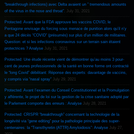
“breakthrough infections) avec Delta avaient un ” tremendous amounts
of the virus in the nose and throat”.
July 31, 2021
Protected: Avant que la FDA approuve les vaccins COVID, le
Pentagone envisage du forcing sous menace de punition alors qu’il n’y
a que 24 décès “COVID” (présumés) sur plus d’un million de militaires.
Question: et si les infections coronavirus sur un terrain sain étaient
protectrices ? Analyse
July 31, 2021
Protected: Une étude récente vient de démontrer qu’au moins 3 pour-
cent de jeunes professionnels de la santé en bonne forme ont contracté
le “long Covid” débilitant: Réponse des experts: davantage de vaccins,
y compris via “nasal spray”
July 29, 2021
Protected: Avant l’examen du Conseil Constitutionnel et la Promulgation
y afférente, le projet de loi sur la gestion de la crise sanitaire adopté par
le Parlement comporte des erreurs : Analyse
July 28, 2021
Protected: CRISPR “breakthrough” concernant la technologie de la
longévité via “gene editing” pour la pathologie principale des super-
centenaires: la “Transthyretin (ATTR) Amyloidosis”: Analyse
July 27,