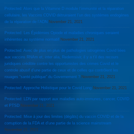
Protected: Alors que la Vitamine D module l’immunité et la réparation
cellulaire, les Vaccins COVID détruiraient l’un des systèmes endogènes
de la réparation de l’ADN
November 21, 2021
Protected: Les Épidémies Opiode et maladies chroniques seraient
inhérentes au système normatif
November 21, 2021
Protected: Avec de plus en plus de pathologies iatrogènes Covid liées
aux vaccins RNAm et, inter alia, Redemsivir, il y a t’il des recours
juridiques crédible contre les opportunistes des crimes Covid et le
controle abusif d’une partie de ceux et de celles qui contrôlent les
rouages “santé publique” du Governement ?
November 21, 2021
Protected: Approche Holistique pour le Covid Long
November 21, 2021
Protected: LDN par rapport aux maladies auto-immunes, cancer, COVID
et PTSD
November 21, 2021
Protected: Mise à jour des limites (dégâts) du vaccin COVID et de la
corruption de la FDA et d’une partie de la science mainstream
November 21, 2021