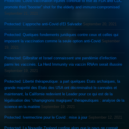
Protected: Covid vaccination injuries continue to rise as FDA and CDC
promote third “booster” shot for the elderly and immuno-compromised
September 21, 2021
Protected: L’approche anti-Covid d’El Salvador
September 20, 2021
Protected: Quelques fondements juridiques contre ceux et celles qui
imposent la vaccination comme la seule option anti-Covid
September
19, 2021
Protected: Gilbraltar et Israel connaissent une pandémie d’infection
parmi les vaccinés. La Herd Immunity via vaccin RNAm serait illusoire
September 19, 2021
Protected: Liberté thérapeutique: a part quelques Etats archaiques, la
grande majorité des Etats des USA ont décriminalisé le cannabis et
maintenant, la Californie redevient le Leader pour ce qui est de la
légalisation des “champignons magiques” thérapeutiques : analyse de la
science en la matière
September 19, 2021
Protected: Ivermectine pour le Covid : mise à jour
September 12, 2021
Protected: La Nouvelle Zealand confine alors que le pays ne connait