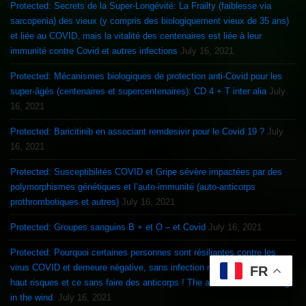
Protected: Secrets de la Super-Longévité: La Frailty (faiblesse via
sarcopenia) des vieux (y compris des biologiquement vieux de 35 ans)
et liée au COVID, mais la vitalité des centenaires est liée à leur
immunité contre Covid et autres infections
July 16, 2021
Protected: Mécanismes biologiques de protection anti-Covid pour les
super-âgés (centenaires et supercentenaires): CD 4 + T inter alia
July
16, 2021
Protected: Baricitinib en associant remdesivir pour le Covid 19 ?
July
16, 2021
Protected: Susceptibilités COVID et Gripe sévère impactées par des
polymorphismes génétiques et l’auto-immunité (auto-anticorps
prothrombotiques et autres)
July 16, 2021
Protected: Groupes sanguins B + et O – et Covid
July 16, 2021
Protected: Pourquoi certaines personnes sont résiliantes contre les
virus COVID et demeure négative, sans infection meme dans un lieu à
FR
haut risques et ce sans faire des anticorps ! The answer is not blowing
in the wind.
July 16, 2021