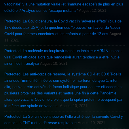
vaccinale” via une mutation virale (et “immune escape”) de plus en plus
délétère ? Analyse sur les “escape mutants”
August 12, 2021
Protected: La Covid censure, la Covid vaccin “adverse effets” (plus de
12K décès aux USA) et la question des “preuves” en faveur du Vaccin
Covid pour femmes enceintes et les enfants à partir de 12 ans
August
11, 2021
Protected: La molécule molnupiravir serait un inhibiteur ARN & un anti-
viral Covid efficace alors que remdesivir aurait tendance à etre inutile,
sinon nocif : analyse
August 10, 2021
Protected: Les anti-corps de réserve, le système CD 4 et CD 8 T-cells
ainsi que l’immunité innée et son système interféron du type 1, inter
alia, peuvent etre activés de façon holistique pour contrer efficacement
plusieurs protéines des variants et mettre une fin à cette Pandémie
alors que vaccins Covid ne ciblent que la spike protein, provoquant par
là même une spirale de variants.
August 10, 2021
Protected: La Spiruline contribuerait t’elle à atténuer la sévérité Covid y
compris la TNF-a et la détresse respiratoire
August 10, 2021