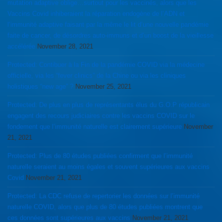
mutation adaptive oblige…surtout pour les vaccinés, alors que les
Vaccins Covid inhiberaient la réparation endogène de l’ADN et
l’immunité adaptive faisant par la même le lit d’une nouvelle pandémie
faite de cancer, de désordres auto-immuns et d’un boost de la vieillesse
accélérée
November 28, 2021
Protected: Contibuer à la Fin de la pandémie COVID via la médecine
officielle, via les “fever clinics” de la Chine ou via les cliniques
holistiques “new age” ?
November 25, 2021
Protected: De plus en plus de représentants élus du G.O.P républicain
engagent des recours judiciaires contre les vaccins COVID sur le
fondement que l’immunité naturelle est clairement supérieure
November
21, 2021
Protected: Plus de 80 études publiées confirment que l’immunité
naturelle seraient au moins égales et souvent supérieures aux vaccins
Covid
November 21, 2021
Protected: La CDC refuse de repertorier les données sur l’immunité
naturelle COVID, alors que plus de 80 études publiées montrent que
ces données sont supérieures aux vaccins
November 21, 2021