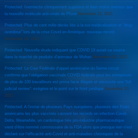
Protected: Ivermectin cliniquement supérieur et bien moins onéreux que
la nouvelle molécule anti-virale de Pfizer
November 21, 2021
Protected: Plus de cent mille décès liés à la sur-médicalisation et “drug
overdose” lors de la crise Covid en Amérique: nouveau record
November 19, 2021
Protected: Nouvelle étude indiquant que COVID 19 aurait sa source
dans le marché de produits d’animaux de Wuhan
November 19, 2021
Protected: La Cour Fédérale d’appel américaine du 5ieme circuit
confirme que l’obligation vaccinale COVID fédérale pour les entreprises
de plus de 100 travailleurs est prima facie illégale et nécessite une “full
judicial review”: exégèse et le point sur le front juridique
November 13,
2021
Protected: A l’instar de plusieurs Pays européens, plusieurs des Etats
américains les plus vaccinés cassent les records en infection Covid-
Delta. Meanwhile, un cardiologue très pro-industrie pharmaceutique
vient d’être nommé commissaire de la FDA alors que presque rien n’est
déclaré sur l’efficacité anti-Covid et anti-maladies chroniques de la