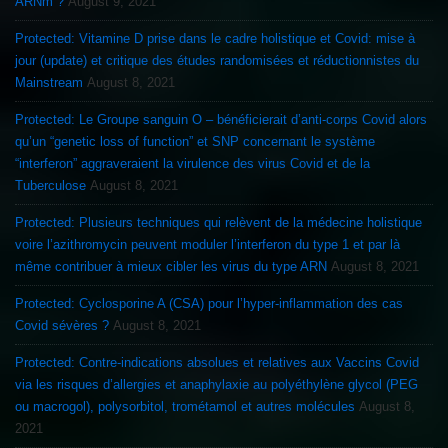
ARNm ?
August 9, 2021
Protected: Vitamine D prise dans le cadre holistique et Covid: mise à
jour (update) et critique des études randomisées et réductionnistes du
Mainstream
August 8, 2021
Protected: Le Groupe sanguin O – bénéficierait d’anti-corps Covid alors
qu’un “genetic loss of function” et SNP concernant le système
“interferon” aggraveraient la virulence des virus Covid et de la
Tuberculose
August 8, 2021
Protected: Plusieurs techniques qui relèvent de la médecine holistique
voire l’azithromycin peuvent moduler l’interferon du type 1 et par là
même contribuer à mieux cibler les virus du type ARN
August 8, 2021
Protected: Cyclosporine A (CSA) pour l’hyper-inflammation des cas
Covid sévères ?
August 8, 2021
Protected: Contre-indications absolues et relatives aux Vaccins Covid
via les risques d’allergies et anaphylaxie au polyéthylène glycol (PEG
ou macrogol), polysorbitol, trométamol et autres molécules
August 8,
2021