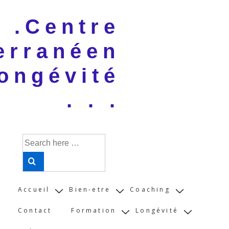
↓
 . .Centre
Skip
to
erranéen
Main
Content
ongévité
. . .
Search
for:
Main
Accueil
Bien-etre
Coaching
Navigation
Contact
Formation
Longévité