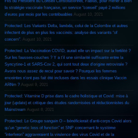
Fils du Président du Conseil Constitutionnel, Fabius, pour mener à bien
la stratégie vaccinale française, un service “conseil” payé 2 millions
d’euros par mois par les contribuables
August 10, 2021
Protected: Les Variants Delta, lambda, celui de la Colombie et autres
infectent de plus en plus les vaccinés: analyse des variants “of
concern”.
August 10, 2021
Protected: La Vaccination COVID, aurait elle un impact sur la fertilité ?
Sur les fausses-couches ? Y a t’il une similarité suffisante entre la
Syncytine-1 et SARS-Cov 2, qui sont tout deux d’origine retrovirale ?
Avons nous assez de recul pour savoir ? Pourquoi les femmes
enceintes n’ont pas fait été incluses dans les essais clinique Vaccin
ARNm ?
August 9, 2021
Protected: Vitamine D prise dans le cadre holistique et Covid: mise à
jour (update) et critique des études randomisées et réductionnistes du
Mainstream
August 8, 2021
Protected: Le Groupe sanguin O – bénéficierait d’anti-corps Covid alors
qu’un “genetic loss of function” et SNP concernant le système
“interferon” aggraveraient la virulence des virus Covid et de la