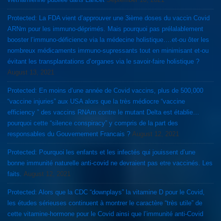
Protected: La FDA vient d’approuver une 3ième doses du vaccin Covid
ARNm pour les immuno-déprimés. Mais pourquoi pas prélalablement
booster l’immuno-déficience via la médecine holistique….et-ou ôter les
nombreux médicaments immuno-supressants tout en minimisant et-ou
évitant les transplantations d’organes via le savoir-faire holistique ?
August 13, 2021
Protected: En moins d’une année de Covid vaccins, plus de 500,000
“vaccine injuries” aux USA alors que la très médiocre “vaccine
efficiency ” des vaccins RNAm contre le mutant Delta est établie…
pourquoi cette “silence conspiracy” y compris de la part des
responsables du Gouvernement Francais ?
August 12, 2021
Protected: Pourquoi les enfants et les infectés qui jouissent d’une
bonne immunité naturelle anti-covid ne devraient pas etre vaccinés. Les
faits.
August 12, 2021
Protected: Alors que la CDC “downplays” la vitamine D pour le Covid,
les études sérieuses continuent à montrer le caractère “très utile” de
cette vitamine-hormone pour le Covid ainsi que l’immunité anti-Covid