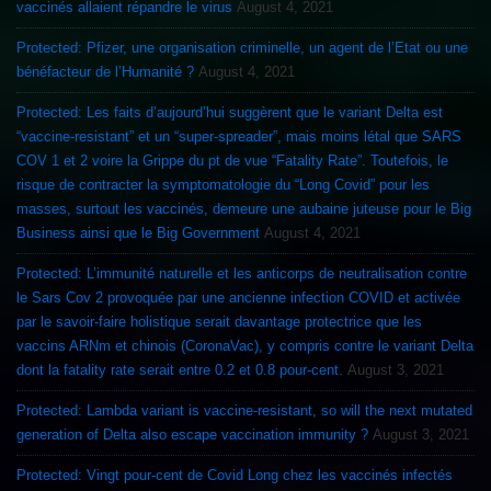
vaccinés allaient répandre le virus
August 4, 2021
Protected: Pfizer, une organisation criminelle, un agent de l’Etat ou une
bénéfacteur de l’Humanité ?
August 4, 2021
Protected: Les faits d’aujourd’hui suggèrent que le variant Delta est
“vaccine-resistant” et un “super-spreader”, mais moins létal que SARS
COV 1 et 2 voire la Grippe du pt de vue “Fatality Rate”. Toutefois, le
risque de contracter la symptomatologie du “Long Covid” pour les
masses, surtout les vaccinés, demeure une aubaine juteuse pour le Big
Business ainsi que le Big Government
August 4, 2021
Protected: L’immunité naturelle et les anticorps de neutralisation contre
le Sars Cov 2 provoquée par une ancienne infection COVID et activée
par le savoir-faire holistique serait davantage protectrice que les
vaccins ARNm et chinois (CoronaVac), y compris contre le variant Delta
dont la fatality rate serait entre 0.2 et 0.8 pour-cent.
August 3, 2021
Protected: Lambda variant is vaccine-resistant, so will the next mutated
generation of Delta also escape vaccination immunity ?
August 3, 2021
Protected: Vingt pour-cent de Covid Long chez les vaccinés infectés