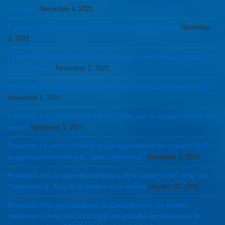
iatrogènes
November 4, 2021
Protected: Voilier propulsé via énergie Hydro-électro-solaire
November
3, 2021
Protected: Pétition de Greta et al, en faveur d’une politique sérieuse du
Climate Change
November 2, 2021
Protected: Les carences décisives en matière de complications COVID
November 1, 2021
Protected: Les compléments les plus utiles pour la longévité active des
séniors
November 1, 2021
Protected: Le vaccin contre la grippe augmenterait les risques COVID
eu égard au mécanisme du “virus interference”.
November 1, 2021
Protected: Les dangers physiologiques de la “metal music” et de son
“head-banging”. État de la science en la matière
October 31, 2021
Protected: Alors que l’incidence du Covid diminue, les experts
mainstream américains annoncent une probable recrudescence de