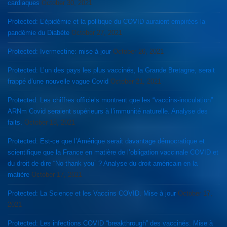
cardiaques
October 30, 2021
Protected: L’épidémie et la politique du COVID auraient empirées la
pandémie du Diabète
October 27, 2021
Protected: Ivermectine: mise à jour
October 26, 2021
Protected: L’un des pays les plus vaccinés, la Grande Bretagne, serait
frappé d’une nouvelle vague Covid
October 21, 2021
Protected: Les chiffres officiels montrent que les “vaccins-inoculation”
ARNm Covid seraient supérieurs à l’immunité naturelle. Analyse des
faits.
October 18, 2021
Protected: Est-ce que l’Amérique serait davantage démocratique et
scientifique que la France en matière de l’obligation vaccinale COVID et
du droit de dire “No thank you” ? Analyse du droit américain en la
matière
October 17, 2021
Protected: La Science et les Vaccins COVID. Mise à jour
October 17,
2021
Protected: Les infections COVID “breakthrough” des vaccinés. Mise à