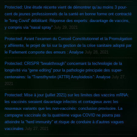
Protected: Une étude récente vient de démontrer qu’au moins 3 pour-
cent de jeunes professionnels de la santé en bonne forme ont contracté
le “long Covid” débilitant: Réponse des experts: davantage de vaccins,
y compris via “nasal spray”
July 29, 2021
Protected: Avant l’examen du Conseil Constitutionnel et la Promulgation
y afférente, le projet de loi sur la gestion de la crise sanitaire adopté par
le Parlement comporte des erreurs : Analyse
July 28, 2021
Protected: CRISPR “breakthrough” concernant la technologie de la
longévité via “gene editing” pour la pathologie principale des super-
centenaires: la “Transthyretin (ATTR) Amyloidosis”: Analyse
July 27,
2021
Protected: Mise à jour (juillet 2021) sur les limites des vaccins mRNA:
les vaccinés seraient davantage infectés et contagieux avec les
nouveaux variants que les non-vaccinés: conclusion provisoire. La
campagne vaccinale de la quatrième vague COVID ne pourra pas
atteindre la “herd immunity” et risque de conduire à d’autres vagues
vaccinales
July 27, 2021