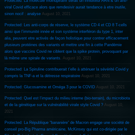
Protected: La molécule molnupiravir serait un inhibiteur ARN & un anti-
viral Covid efficace alors que remdesivir aurait tendance à etre inutile,
sinon nocif : analyse
August 10, 2021
Protected: Les anti-corps de réserve, le système CD 4 et CD 8 T-cells
ainsi que l’immunité innée et son système interféron du type 1, inter
alia, peuvent etre activés de façon holistique pour contrer efficacement
plusieurs protéines des variants et mettre une fin à cette Pandémie
alors que vaccins Covid ne ciblent que la spike protein, provoquant par
là même une spirale de variants.
August 10, 2021
Protected: La Spiruline contribuerait t’elle à atténuer la sévérité Covid y
compris la TNF-a et la détresse respiratoire
August 10, 2021
Protected: Glucosamine et Oméga 3 pour le COVID
August 10, 2021
Protected: Quel est l’impact du milieu interne (bio-terrain), du microbiota
et de la génétique sur la vulnérabilité virale style Covid ?
August 10,
2021
Protected: La République “bananière” de Macron engage une société de
conseil pro-Big Pharma américaine, McKinsey qui est co-dirigée par le