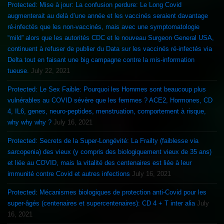
Protected: Mise à jour: La confusion perdure: Le Long Covid
augmenterait au delà d’une année et les vaccinés seraient davantage
ré-infectés que les non-vaccinés, mais avec une symptomatologie
“mild” alors que les autorités CDC et le nouveau Surgeon General USA,
continuent à refuser de publier du Data sur les vaccinés ré-infectés via
Delta tout en faisant une big campagne contre la mis-information
tueuse.
July 22, 2021
Protected: Le Sex Faible: Pourquoi les Hommes sont beaucoup plus
vulnérables au COVID sévère que les femmes ? ACE2, Hormones, CD
4, IL6, genes, neuro-peptides, menstruation, comportement à risque,
why why why ?
July 16, 2021
Protected: Secrets de la Super-Longévité: La Frailty (faiblesse via
sarcopenia) des vieux (y compris des biologiquement vieux de 35 ans)
et liée au COVID, mais la vitalité des centenaires est liée à leur
immunité contre Covid et autres infections
July 16, 2021
Protected: Mécanismes biologiques de protection anti-Covid pour les
super-âgés (centenaires et supercentenaires): CD 4 + T inter alia
July
16, 2021