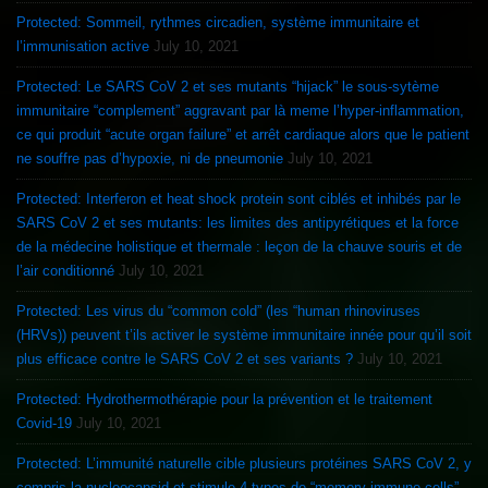
Protected: Sommeil, rythmes circadien, système immunitaire et
l’immunisation active
July 10, 2021
Protected: Le SARS CoV 2 et ses mutants “hijack” le sous-sytème
immunitaire “complement” aggravant par là meme l’hyper-inflammation,
ce qui produit “acute organ failure” et arrêt cardiaque alors que le patient
ne souffre pas d’hypoxie, ni de pneumonie
July 10, 2021
Protected: Interferon et heat shock protein sont ciblés et inhibés par le
SARS CoV 2 et ses mutants: les limites des antipyrétiques et la force
de la médecine holistique et thermale : leçon de la chauve souris et de
l’air conditionné
July 10, 2021
Protected: Les virus du “common cold” (les “human rhinoviruses
(HRVs)) peuvent t’ils activer le système immunitaire innée pour qu’il soit
plus efficace contre le SARS CoV 2 et ses variants ?
July 10, 2021
Protected: Hydrothermothérapie pour la prévention et le traitement
Covid-19
July 10, 2021
Protected: L’immunité naturelle cible plusieurs protéines SARS CoV 2, y
compris la nucleocapsid et stimule 4 types de “memory immune cells”