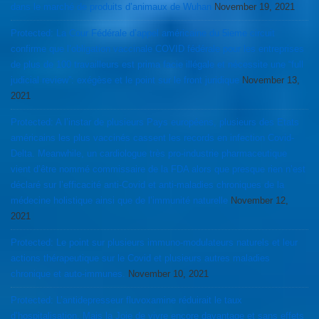
dans le marché de produits d’animaux de Wuhan
November 19, 2021
Protected: La Cour Fédérale d’appel américaine du 5ieme circuit
confirme que l’obligation vaccinale COVID fédérale pour les entreprises
de plus de 100 travailleurs est prima facie illégale et nécessite une “full
judicial review”: exégèse et le point sur le front juridique
November 13,
2021
Protected: A l’instar de plusieurs Pays européens, plusieurs des Etats
américains les plus vaccinés cassent les records en infection Covid-
Delta. Meanwhile, un cardiologue très pro-industrie pharmaceutique
vient d’être nommé commissaire de la FDA alors que presque rien n’est
déclaré sur l’efficacité anti-Covid et anti-maladies chroniques de la
médecine holistique ainsi que de l’immunité naturelle
November 12,
2021
Protected: Le point sur plusieurs immuno-modulateurs naturels et leur
actions thérapeutique sur le Covid et plusieurs autres maladies
chronique et auto-immunes.
November 10, 2021
Protected: L’antidepresseur fluvoxamine réduirait le taux
d’hospitalisation. Mais la Joie de vivre encore davantage et sans effets