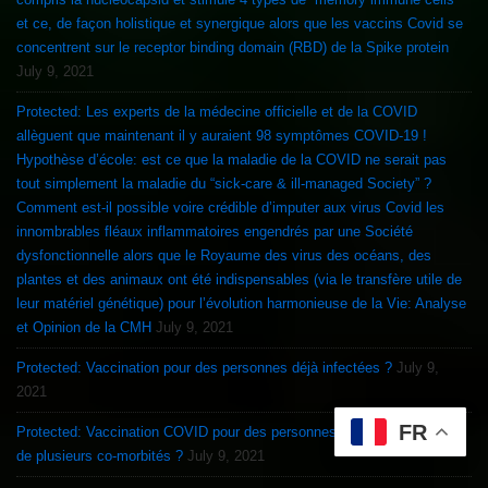
et ce, de façon holistique et synergique alors que les vaccins Covid se
concentrent sur le receptor binding domain (RBD) de la Spike protein
July 9, 2021
Protected: Les experts de la médecine officielle et de la COVID
allèguent que maintenant il y auraient 98 symptômes COVID-19 !
Hypothèse d’école: est ce que la maladie de la COVID ne serait pas
tout simplement la maladie du “sick-care & ill-managed Society” ?
Comment est-il possible voire crédible d’imputer aux virus Covid les
innombrables fléaux inflammatoires engendrés par une Société
dysfonctionnelle alors que le Royaume des virus des océans, des
plantes et des animaux ont été indispensables (via le transfère utile de
leur matériel génétique) pour l’évolution harmonieuse de la Vie: Analyse
et Opinion de la CMH
July 9, 2021
Protected: Vaccination pour des personnes déjà infectées ?
July 9,
2021
FR
Protected: Vaccination COVID pour des personnes souffrant d’une ou
de plusieurs co-morbités ?
July 9, 2021