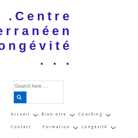
↓
 . .Centre
Skip
to
erranéen
Main
Content
ongévité
. . .
Search
for:
Main
Accueil
Bien-etre
Coaching
Navigation
Contact
Formation
Longévité