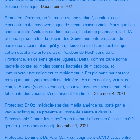
Solution Holistique.
December 5, 2021
Protected: Omicron, un “immune escape variant”, aurait plus de
cinquante mutations avec risque de recombinaison virale. Sans que l’on
sache si cette évolution est bien ou pas, l’Industrie pharmakia, la FDA
et ceux qui controlent la plupart des Gouvernements préparent de
nouveaux vaccins alors qu’il y a un faisceau d’indices crédibles que
cette nouvelle variante serait un “cadeau de Noel” venu de la
Providence, en ce sens qu’elle jugulerait Delta, comme toute bonne
bactérie contre les moins bonnes bactéries du microbiota, et
immuniserait naturellement et rapidement le Peuple sans pour autant
provoquer une symptomatologie délétère ! En attendant d’y voir plus
clair, la Bourse (stock exchange), les investisseurs-spéculateurs et les
fabricants des vaccins s’enrichissent “big time”.
December 4, 2021
Protected: Dr Oz, médecin-star des média américains, porté par la
vague holistique, se présente au poste de sénateur dans la
Pennsylvanie “contre les élites” et en faveur du “bon sens” et de l’intérêt
général (the common good)
December 1, 2021
Protected: L’éminent Dr. Paul Marik qui soignaient COVID avec, entre