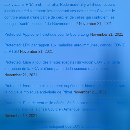
aux vaccins RNAm et, inter alia, Redemsivir, il y a t’il des recours
juridiques crédible contre les opportunistes des crimes Covid et le
controle abusif d’une partie de ceux et de celles qui contrôlent les
rouages “santé publique” du Governement ?
November 21, 2021
Protected: Approche Holistique pour le Covid Long
November 21, 2021
Protected: LDN par rapport aux maladies auto-immunes, cancer, COVID
et PTSD
November 21, 2021
Protected: Mise à jour des limites (dégâts) du vaccin COVID et de la
corruption de la FDA et d’une partie de la science mainstream
November 21, 2021
Protected: Ivermectin cliniquement supérieur et bien moins onéreux que
la nouvelle molécule anti-virale de Pfizer
November 21, 2021
Protected: Plus de cent mille décès liés à la sur-médicalisation et “drug
overdose” lors de la crise Covid en Amérique: nouveau record
November 19, 2021
Protected: Nouvelle étude indiquant que COVID 19 aurait sa source