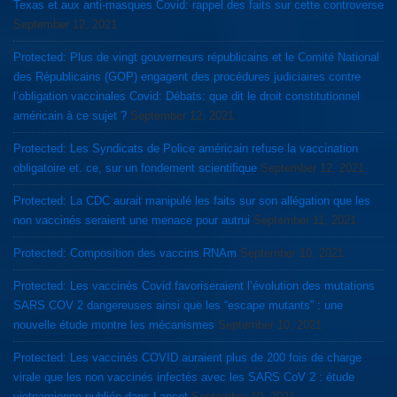
Texas et aux anti-masques Covid: rappel des faits sur cette controverse
September 12, 2021
Protected: Plus de vingt gouverneurs républicains et le Comité National
des Républicains (GOP) engagent des procédures judiciaires contre
l’obligation vaccinales Covid: Débats: que dit le droit constitutionnel
américain à ce sujet ?
September 12, 2021
Protected: Les Syndicats de Police américain refuse la vaccination
obligatoire et. ce, sur un fondement scientifique
September 12, 2021
Protected: La CDC aurait manipulé les faits sur son allégation que les
non vaccinés seraient une menace pour autrui
September 11, 2021
Protected: Composition des vaccins RNAm
September 10, 2021
Protected: Les vaccinés Covid favoriseraient l’évolution des mutations
SARS COV 2 dangereuses ainsi que les “escape mutants” : une
nouvelle étude montre les mécanismes
September 10, 2021
Protected: Les vaccinés COVID auraient plus de 200 fois de charge
virale que les non vaccinés infectés avec les SARS CoV 2 : étude
vietnamienne publiée dans Lancet
September 10, 2021