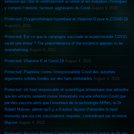
sérieuse qui cible le vieillissement accéléré et les maladies chroniques
y compris l’obésité, facteurs aggravants du Covid
August 5, 2021
Protected: Oxygénothérapie hyperbare et Vitamine D pour le COVID-19
August 5, 2021
Protected: Est ce que la campagne vaccinale et expérimentale COVID
serait une erreur ? The preponderance of the evidence appears to be
overwhelming
August 4, 2021
Protected: Vitamine E et Covid 19
August 4, 2021
Protected: Plaidoirie contre l’irresponsabilité Covid des autorités:
arguments solides fondés sur des faits irréfutables
August 4, 2021
Protected: Un haut responsable et scientifique britannique ose admettre
que les enfants seraient mieux immunisés via une infection Covid que
par des vaccins alors que l’inventeur de la technologie ARNm, le Dr.
Robert Malone, admet qu’il y a d’autres façons d’atteindre la herd
immunity que via ces vaccinations risquées, contredisant par là meme
Macron
August 4, 2021
Protected: Nouveau Rapport Canadien montre que les moins de 65 ans