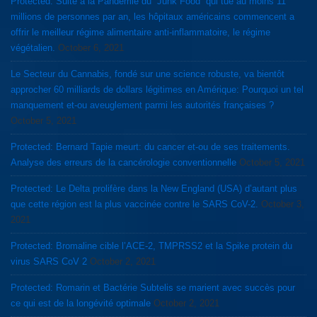
Protected: Suite à la Pandémie du “Junk Food” qui tue au moins 11
millions de personnes par an, les hôpitaux américains commencent a
offrir le meilleur régime alimentaire anti-inflammatoire, le régime
végétalien.
October 6, 2021
Le Secteur du Cannabis, fondé sur une science robuste, va bientôt
approcher 60 milliards de dollars légitimes en Amérique: Pourquoi un tel
manquement et-ou aveuglement parmi les autorités françaises ?
October 5, 2021
Protected: Bernard Tapie meurt: du cancer et-ou de ses traitements.
Analyse des erreurs de la cancérologie conventionnelle
October 5, 2021
Protected: Le Delta prolifère dans la New England (USA) d’autant plus
que cette région est la plus vaccinée contre le SARS CoV-2.
October 3,
2021
Protected: Bromaline cible l’ACE-2, TMPRSS2 et la Spike protein du
virus SARS CoV 2
October 2, 2021
Protected: Romarin et Bactérie Subtelis se marient avec succès pour
ce qui est de la longévité optimale
October 2, 2021