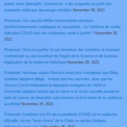
autres soins alternatifs, l’ivermectin, a été suspendu au profit des
standards médicaux davantage rentables
November 28, 2021
Protected: Les vaccins ARNm favoriseraient plusieurs
dysfonctionnements cardiaques et vasculaires : Le Certificat de contre-
indication COVID pour les cardiaques serait-il justifié ?
November 28,
2021
Protected: Omicron justifie t’il une fermeture des frontières et éventuel
confinement ou une ouverture de l’esprit de la Science et de la pleine
légalisation de la médecine Holistique
November 28, 2021
Protected: Nouveau variant Omicron serait plus contagieux que Delta,
mutation adaptive oblige…surtout pour les vaccinés, alors que les
Vaccins Covid inhiberaient la réparation endogène de l’ADN et
l’immunité adaptive faisant par la même le lit d’une nouvelle pandémie
faite de cancer, de désordres auto-immuns et d’un boost de la vieillesse
accélérée
November 28, 2021
Protected: Contibuer à la Fin de la pandémie COVID via la médecine
officielle, via les “fever clinics” de la Chine ou via les cliniques
holistiques “new age” ?
November 25, 2021