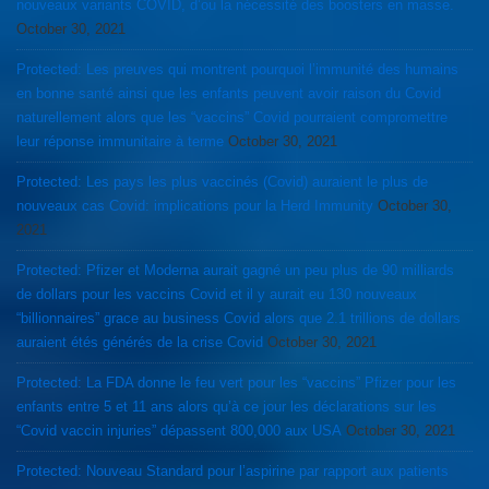
nouveaux variants COVID, d’ou la nécessité des boosters en masse.
October 30, 2021
Protected: Les preuves qui montrent pourquoi l’immunité des humains
en bonne santé ainsi que les enfants peuvent avoir raison du Covid
naturellement alors que les “vaccins” Covid pourraient compromettre
leur réponse immunitaire à terme
October 30, 2021
Protected: Les pays les plus vaccinés (Covid) auraient le plus de
nouveaux cas Covid: implications pour la Herd Immunity
October 30,
2021
Protected: Pfizer et Moderna aurait gagné un peu plus de 90 milliards
de dollars pour les vaccins Covid et il y aurait eu 130 nouveaux
“billionnaires” grace au business Covid alors que 2.1 trillions de dollars
auraient étés générés de la crise Covid
October 30, 2021
Protected: La FDA donne le feu vert pour les “vaccins” Pfizer pour les
enfants entre 5 et 11 ans alors qu’à ce jour les déclarations sur les
“Covid vaccin injuries” dépassent 800,000 aux USA
October 30, 2021
Protected: Nouveau Standard pour l’aspirine par rapport aux patients