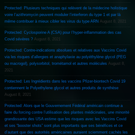
Protected: Plusieurs techniques qui relèvent de la médecine holistique
voire l’azithromycin peuvent moduler l’interferon du type 1 et par là
même contribuer à mieux cibler les virus du type ARN
August 8, 2021
Protected: Cyclosporine A (CSA) pour l’hyper-inflammation des cas
Covid sévères ?
August 8, 2021
Protected: Contre-indications absolues et relatives aux Vaccins Covid
via les risques d’allergies et anaphylaxie au polyéthylène glycol (PEG
ou macrogol), polysorbitol, trométamol et autres molécules
August 8,
2021
Protected: Les Ingrédients dans les vaccins Pfizer-biontech Covid 19
contiennent le Polyethylene glycol et autres produits de synthèse
August 8, 2021
Protected: Alors que le Gouvernement Fédéral américain continue a
faire du forcing contre l’utilisation des plantes médicinales, une minorité
grandissante des USA estime que les risques avec les Vaccins Covid
et ses “booster shots” sont plus importants que ses bénéfices et ce
d’autant que des autorités américaines auraient sciemment cachés les