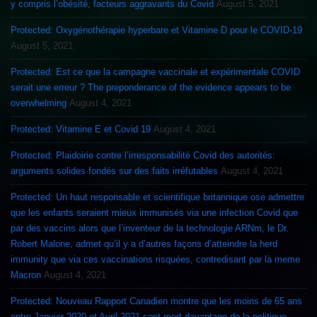
y compris l’obésité, facteurs aggravants du Covid
August 5, 2021
Protected: Oxygénothérapie hyperbare et Vitamine D pour le COVID-19
August 5, 2021
Protected: Est ce que la campagne vaccinale et expérimentale COVID
serait une erreur ? The preponderance of the evidence appears to be
overwhelming
August 4, 2021
Protected: Vitamine E et Covid 19
August 4, 2021
Protected: Plaidoirie contre l’irresponsabilité Covid des autorités:
arguments solides fondés sur des faits irréfutables
August 4, 2021
Protected: Un haut responsable et scientifique britannique ose admettre
que les enfants seraient mieux immunisés via une infection Covid que
par des vaccins alors que l’inventeur de la technologie ARNm, le Dr.
Robert Malone, admet qu’il y a d’autres façons d’atteindre la herd
immunity que via ces vaccinations risquées, contredisant par là meme
Macron
August 4, 2021
Protected: Nouveau Rapport Canadien montre que les moins de 65 ans
entre Janvier 2020 et Avril 2021 sont mort davantage de la politique