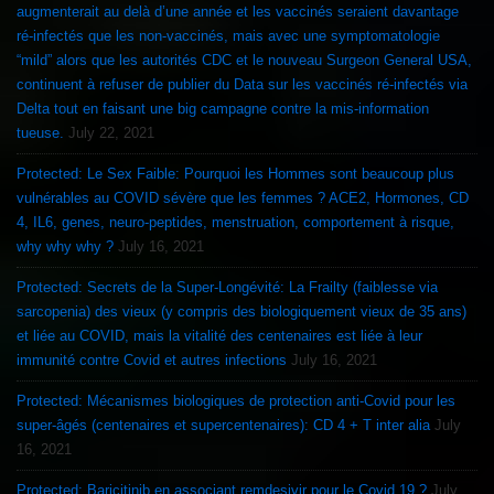
augmenterait au delà d’une année et les vaccinés seraient davantage
ré-infectés que les non-vaccinés, mais avec une symptomatologie
“mild” alors que les autorités CDC et le nouveau Surgeon General USA,
continuent à refuser de publier du Data sur les vaccinés ré-infectés via
Delta tout en faisant une big campagne contre la mis-information
tueuse.
July 22, 2021
Protected: Le Sex Faible: Pourquoi les Hommes sont beaucoup plus
vulnérables au COVID sévère que les femmes ? ACE2, Hormones, CD
4, IL6, genes, neuro-peptides, menstruation, comportement à risque,
why why why ?
July 16, 2021
Protected: Secrets de la Super-Longévité: La Frailty (faiblesse via
sarcopenia) des vieux (y compris des biologiquement vieux de 35 ans)
et liée au COVID, mais la vitalité des centenaires est liée à leur
immunité contre Covid et autres infections
July 16, 2021
Protected: Mécanismes biologiques de protection anti-Covid pour les
super-âgés (centenaires et supercentenaires): CD 4 + T inter alia
July
16, 2021
Protected: Baricitinib en associant remdesivir pour le Covid 19 ?
July