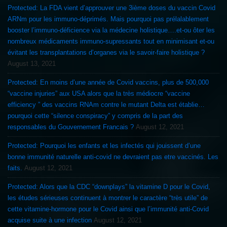
Protected: La FDA vient d’approuver une 3ième doses du vaccin Covid
ARNm pour les immuno-déprimés. Mais pourquoi pas prélalablement
booster l’immuno-déficience via la médecine holistique….et-ou ôter les
nombreux médicaments immuno-supressants tout en minimisant et-ou
évitant les transplantations d’organes via le savoir-faire holistique ?
August 13, 2021
Protected: En moins d’une année de Covid vaccins, plus de 500,000
“vaccine injuries” aux USA alors que la très médiocre “vaccine
efficiency ” des vaccins RNAm contre le mutant Delta est établie…
pourquoi cette “silence conspiracy” y compris de la part des
responsables du Gouvernement Francais ?
August 12, 2021
Protected: Pourquoi les enfants et les infectés qui jouissent d’une
bonne immunité naturelle anti-covid ne devraient pas etre vaccinés. Les
faits.
August 12, 2021
Protected: Alors que la CDC “downplays” la vitamine D pour le Covid,
les études sérieuses continuent à montrer le caractère “très utile” de
cette vitamine-hormone pour le Covid ainsi que l’immunité anti-Covid
acquise suite à une infection
August 12, 2021