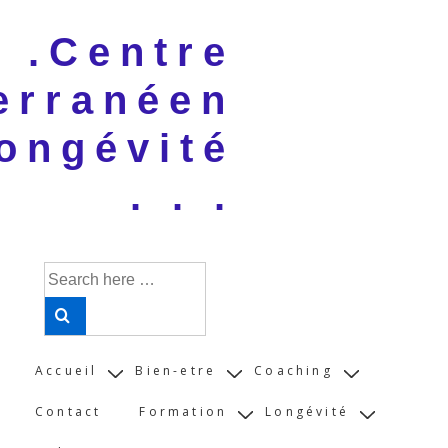
↓
 . .Centre
Skip
to
erranéen
Main
Content
ongévité
. . .
Search
for:
Main
Accueil
Bien-etre
Coaching
Navigation
Contact
Formation
Longévité