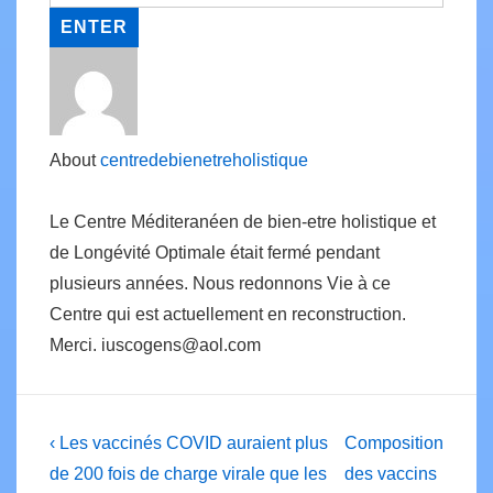
About
centredebienetreholistique
Le Centre Méditeranéen de bien-etre holistique et
de Longévité Optimale était fermé pendant
plusieurs années. Nous redonnons Vie à ce
Centre qui est actuellement en reconstruction.
Merci. iuscogens@aol.com
Post
Previous
Next
‹ Les vaccinés COVID auraient plus
Composition
Post
Post
navigation
de 200 fois de charge virale que les
des vaccins