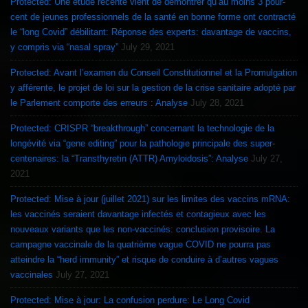
Protected: Une étude récente vient de démontrer qu’au moins 3 pour-
cent de jeunes professionnels de la santé en bonne forme ont contracté
le “long Covid” débilitant: Réponse des experts: davantage de vaccins,
y compris via “nasal spray”
July 29, 2021
Protected: Avant l’examen du Conseil Constitutionnel et la Promulgation
y afférente, le projet de loi sur la gestion de la crise sanitaire adopté par
le Parlement comporte des erreurs : Analyse
July 28, 2021
Protected: CRISPR “breakthrough” concernant la technologie de la
longévité via “gene editing” pour la pathologie principale des super-
centenaires: la “Transthyretin (ATTR) Amyloidosis”: Analyse
July 27,
2021
Protected: Mise à jour (juillet 2021) sur les limites des vaccins mRNA:
les vaccinés seraient davantage infectés et contagieux avec les
nouveaux variants que les non-vaccinés: conclusion provisoire. La
campagne vaccinale de la quatrième vague COVID ne pourra pas
atteindre la “herd immunity” et risque de conduire à d’autres vagues
vaccinales
July 27, 2021
Protected: Mise à jour: La confusion perdure: Le Long Covid