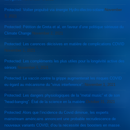
Protected: Voilier propulsé via énergie Hydro-électro-solaire
November
3, 2021
Protected: Pétition de Greta et al, en faveur d’une politique sérieuse du
Climate Change
November 2, 2021
Protected: Les carences décisives en matière de complications COVID
November 1, 2021
Protected: Les compléments les plus utiles pour la longévité active des
séniors
November 1, 2021
Protected: Le vaccin contre la grippe augmenterait les risques COVID
eu égard au mécanisme du “virus interference”.
November 1, 2021
Protected: Les dangers physiologiques de la “metal music” et de son
“head-banging”. État de la science en la matière
October 31, 2021
Protected: Alors que l’incidence du Covid diminue, les experts
mainstream américains annoncent une probable recrudescence de
nouveaux variants COVID, d’ou la nécessité des boosters en masse.