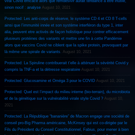
viral Covid efficace alors que remdesivir aurait tendance à etre inutile,
sinon nocif : analyse
August 10, 2021
Protected: Les anti-corps de réserve, le système CD 4 et CD 8 T-cells
ainsi que l’immunité innée et son système interféron du type 1, inter
alia, peuvent etre activés de façon holistique pour contrer efficacement
plusieurs protéines des variants et mettre une fin à cette Pandémie
alors que vaccins Covid ne ciblent que la spike protein, provoquant par
là même une spirale de variants.
August 10, 2021
Protected: La Spiruline contribuerait t’elle à atténuer la sévérité Covid y
compris la TNF-a et la détresse respiratoire
August 10, 2021
Protected: Glucosamine et Oméga 3 pour le COVID
August 10, 2021
Protected: Quel est l’impact du milieu interne (bio-terrain), du microbiota
et de la génétique sur la vulnérabilité virale style Covid ?
August 10,
2021
Protected: La République “bananière” de Macron engage une société de
conseil pro-Big Pharma américaine, McKinsey qui est co-dirigée par le
Fils du Président du Conseil Constitutionnel, Fabius, pour mener à bien