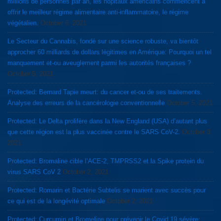
millions de personnes par an, les hôpitaux américains commencent a
offrir le meilleur régime alimentaire anti-inflammatoire, le régime
végétalien.
October 6, 2021
Le Secteur du Cannabis, fondé sur une science robuste, va bientôt
approcher 60 milliards de dollars légitimes en Amérique: Pourquoi un tel
manquement et-ou aveuglement parmi les autorités françaises ?
October 5, 2021
Protected: Bernard Tapie meurt: du cancer et-ou de ses traitements.
Analyse des erreurs de la cancérologie conventionnelle
October 5, 2021
Protected: Le Delta prolifère dans la New England (USA) d’autant plus
que cette région est la plus vaccinée contre le SARS CoV-2.
October 3,
2021
Protected: Bromaline cible l’ACE-2, TMPRSS2 et la Spike protein du
virus SARS CoV 2
October 2, 2021
Protected: Romarin et Bactérie Subtelis se marient avec succès pour
ce qui est de la longévité optimale
October 2, 2021
Protected: Curcumin et Bromeline pour prévenir le Covid 19 sévère: