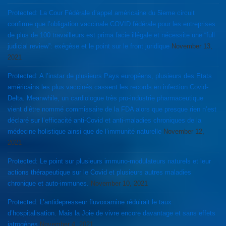
Protected: La Cour Fédérale d’appel américaine du 5ieme circuit
confirme que l’obligation vaccinale COVID fédérale pour les entreprises
de plus de 100 travailleurs est prima facie illégale et nécessite une “full
judicial review”: exégèse et le point sur le front juridique
November 13,
2021
Protected: A l’instar de plusieurs Pays européens, plusieurs des Etats
américains les plus vaccinés cassent les records en infection Covid-
Delta. Meanwhile, un cardiologue très pro-industrie pharmaceutique
vient d’être nommé commissaire de la FDA alors que presque rien n’est
déclaré sur l’efficacité anti-Covid et anti-maladies chroniques de la
médecine holistique ainsi que de l’immunité naturelle
November 12,
2021
Protected: Le point sur plusieurs immuno-modulateurs naturels et leur
actions thérapeutique sur le Covid et plusieurs autres maladies
chronique et auto-immunes.
November 10, 2021
Protected: L’antidepresseur fluvoxamine réduirait le taux
d’hospitalisation. Mais la Joie de vivre encore davantage et sans effets
iatrogènes
November 4, 2021