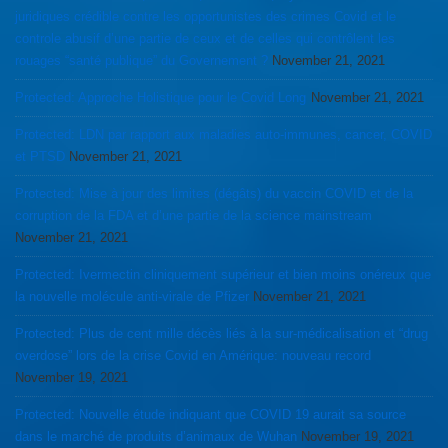
juridiques crédible contre les opportunistes des crimes Covid et le
controle abusif d’une partie de ceux et de celles qui contrôlent les
rouages “santé publique” du Governement ?
November 21, 2021
Protected: Approche Holistique pour le Covid Long
November 21, 2021
Protected: LDN par rapport aux maladies auto-immunes, cancer, COVID
et PTSD
November 21, 2021
Protected: Mise à jour des limites (dégâts) du vaccin COVID et de la
corruption de la FDA et d’une partie de la science mainstream
November 21, 2021
Protected: Ivermectin cliniquement supérieur et bien moins onéreux que
la nouvelle molécule anti-virale de Pfizer
November 21, 2021
Protected: Plus de cent mille décès liés à la sur-médicalisation et “drug
overdose” lors de la crise Covid en Amérique: nouveau record
November 19, 2021
Protected: Nouvelle étude indiquant que COVID 19 aurait sa source
dans le marché de produits d’animaux de Wuhan
November 19, 2021