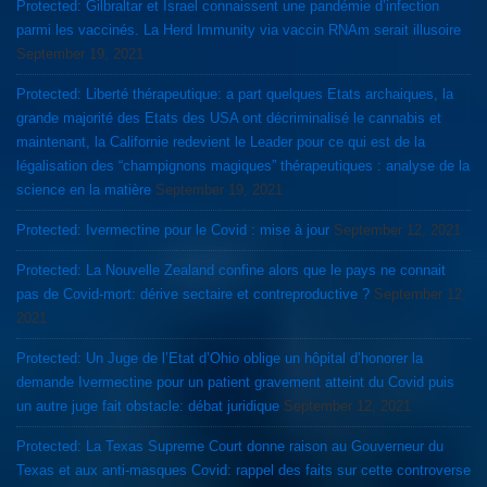
Protected: Gilbraltar et Israel connaissent une pandémie d’infection
parmi les vaccinés. La Herd Immunity via vaccin RNAm serait illusoire
September 19, 2021
Protected: Liberté thérapeutique: a part quelques Etats archaiques, la
grande majorité des Etats des USA ont décriminalisé le cannabis et
maintenant, la Californie redevient le Leader pour ce qui est de la
légalisation des “champignons magiques” thérapeutiques : analyse de la
science en la matière
September 19, 2021
Protected: Ivermectine pour le Covid : mise à jour
September 12, 2021
Protected: La Nouvelle Zealand confine alors que le pays ne connait
pas de Covid-mort: dérive sectaire et contreproductive ?
September 12,
2021
Protected: Un Juge de l’Etat d’Ohio oblige un hôpital d’honorer la
demande Ivermectine pour un patient gravement atteint du Covid puis
un autre juge fait obstacle: débat juridique
September 12, 2021
Protected: La Texas Supreme Court donne raison au Gouverneur du
Texas et aux anti-masques Covid: rappel des faits sur cette controverse