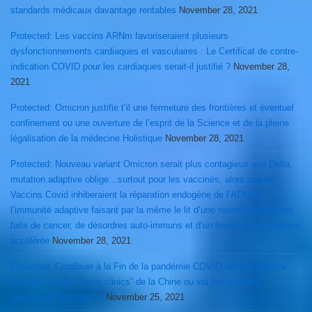
standards médicaux davantage rentables
November 28, 2021
Protected: Les vaccins ARNm favoriseraient plusieurs
dysfonctionnements cardiaques et vasculaires : Le Certificat de contre-
indication COVID pour les cardiaques serait-il justifié ?
November 28,
2021
Protected: Omicron justifie t’il une fermeture des frontières et éventuel
confinement ou une ouverture de l’esprit de la Science et de la pleine
légalisation de la médecine Holistique
November 28, 2021
Protected: Nouveau variant Omicron serait plus contagieux que Delta,
mutation adaptive oblige…surtout pour les vaccinés, alors que les
Vaccins Covid inhiberaient la réparation endogène de l’ADN et
l’immunité adaptive faisant par la même le lit d’une nouvelle pandémie
faite de cancer, de désordres auto-immuns et d’un boost de la vieillesse
accélérée
November 28, 2021
Protected: Contibuer à la Fin de la pandémie COVID via la médecine
officielle, via les “fever clinics” de la Chine ou via les cliniques
holistiques “new age” ?
November 25, 2021