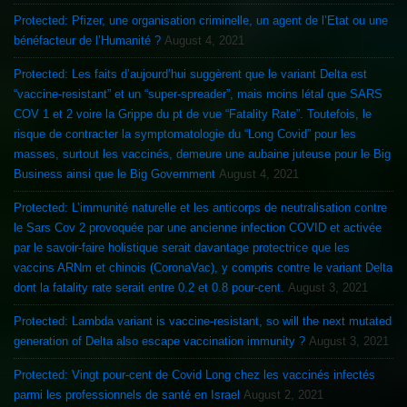
Protected: Pfizer, une organisation criminelle, un agent de l’Etat ou une
bénéfacteur de l’Humanité ?
August 4, 2021
Protected: Les faits d’aujourd’hui suggèrent que le variant Delta est
“vaccine-resistant” et un “super-spreader”, mais moins létal que SARS
COV 1 et 2 voire la Grippe du pt de vue “Fatality Rate”. Toutefois, le
risque de contracter la symptomatologie du “Long Covid” pour les
masses, surtout les vaccinés, demeure une aubaine juteuse pour le Big
Business ainsi que le Big Government
August 4, 2021
Protected: L’immunité naturelle et les anticorps de neutralisation contre
le Sars Cov 2 provoquée par une ancienne infection COVID et activée
par le savoir-faire holistique serait davantage protectrice que les
vaccins ARNm et chinois (CoronaVac), y compris contre le variant Delta
dont la fatality rate serait entre 0.2 et 0.8 pour-cent.
August 3, 2021
Protected: Lambda variant is vaccine-resistant, so will the next mutated
generation of Delta also escape vaccination immunity ?
August 3, 2021
Protected: Vingt pour-cent de Covid Long chez les vaccinés infectés
parmi les professionnels de santé en Israel
August 2, 2021