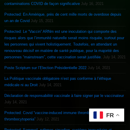
contaminations COVID de façon significative
July 16, 2021
Protected: En Amérique, près de cent mille morts de overdose depuis
un an de Covid
July 15, 2021
Protected: Le “Vaccin” ARNm est une inoculation qui comporte des
risques alors que l’immunité naturelle serait moins risquée, surtout pour
les personnes qui vivent holistiquement. Toutefois, en attendant un
renouveau décisif en matière de santé publique, pour la majorité des
personnes “mainstream”, cette vaccination serait justifiée.
July 14, 2021
Poste Scriptum sur l’Election Présidentielle 2022
July 14, 2021
La Politique vaccinale obligatoire n’est pas conforme à l’éthique
médicale ni au Droit
July 14, 2021
Déclaration de responsabilité vaccinale à faire signer par le vaccinateur
July 14, 2021
Protected: Covid “vaccine-induced immune thrombotic
FR
thrombocytopenia”
July 12, 2021
Protected: Sommeil, rythmes circadien, système immunitaire et