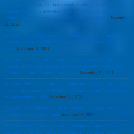
Protected: De plus en plus de représentants élus du G.O.P républicain
engagent des recours judiciaires contre les vaccins COVID sur le
fondement que l’immunité naturelle est clairement supérieure
November
21, 2021
Protected: Plus de 80 études publiées confirment que l’immunité
naturelle seraient au moins égales et souvent supérieures aux vaccins
Covid
November 21, 2021
Protected: La CDC refuse de repertorier les données sur l’immunité
naturelle COVID, alors que plus de 80 études publiées montrent que
ces données sont supérieures aux vaccins
November 21, 2021
Protected: Alors que la Vitamine D module l’immunité et la réparation
cellulaire, les Vaccins COVID détruiraient l’un des systèmes endogènes
de la réparation de l’ADN
November 21, 2021
Protected: Les Épidémies Opiode et maladies chroniques seraient
inhérentes au système normatif
November 21, 2021
Protected: Avec de plus en plus de pathologies iatrogènes Covid liées
aux vaccins RNAm et, inter alia, Redemsivir, il y a t’il des recours