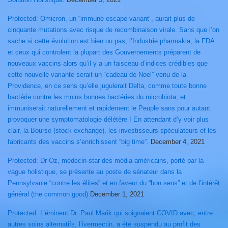
Protected: Omicron, un “immune escape variant”, aurait plus de
cinquante mutations avec risque de recombinaison virale. Sans que l’on
sache si cette évolution est bien ou pas, l’Industrie pharmakia, la FDA
et ceux qui controlent la plupart des Gouvernements préparent de
nouveaux vaccins alors qu’il y a un faisceau d’indices crédibles que
cette nouvelle variante serait un “cadeau de Noel” venu de la
Providence, en ce sens qu’elle jugulerait Delta, comme toute bonne
bactérie contre les moins bonnes bactéries du microbiota, et
immuniserait naturellement et rapidement le Peuple sans pour autant
provoquer une symptomatologie délétère ! En attendant d’y voir plus
clair, la Bourse (stock exchange), les investisseurs-spéculateurs et les
fabricants des vaccins s’enrichissent “big time”.
December 4, 2021
Protected: Dr Oz, médecin-star des média américains, porté par la
vague holistique, se présente au poste de sénateur dans la
Pennsylvanie “contre les élites” et en faveur du “bon sens” et de l’intérêt
général (the common good)
December 1, 2021
Protected: L’éminent Dr. Paul Marik qui soignaient COVID avec, entre
autres soins alternatifs, l’ivermectin, a été suspendu au profit des