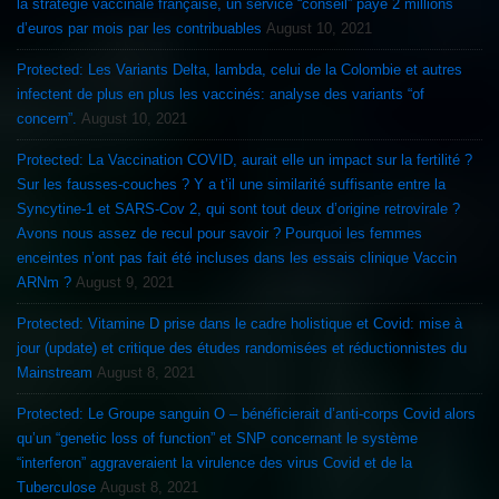
la stratégie vaccinale française, un service “conseil” payé 2 millions
d’euros par mois par les contribuables
August 10, 2021
Protected: Les Variants Delta, lambda, celui de la Colombie et autres
infectent de plus en plus les vaccinés: analyse des variants “of
concern”.
August 10, 2021
Protected: La Vaccination COVID, aurait elle un impact sur la fertilité ?
Sur les fausses-couches ? Y a t’il une similarité suffisante entre la
Syncytine-1 et SARS-Cov 2, qui sont tout deux d’origine retrovirale ?
Avons nous assez de recul pour savoir ? Pourquoi les femmes
enceintes n’ont pas fait été incluses dans les essais clinique Vaccin
ARNm ?
August 9, 2021
Protected: Vitamine D prise dans le cadre holistique et Covid: mise à
jour (update) et critique des études randomisées et réductionnistes du
Mainstream
August 8, 2021
Protected: Le Groupe sanguin O – bénéficierait d’anti-corps Covid alors
qu’un “genetic loss of function” et SNP concernant le système
“interferon” aggraveraient la virulence des virus Covid et de la
Tuberculose
August 8, 2021