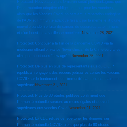
Protected: Nouveau variant Omicron serait plus contagieux que
Delta, mutation adaptive oblige…surtout pour les vaccinés,
alors que les Vaccins Covid inhiberaient la réparation endogène
de l’ADN et l’immunité adaptive faisant par la même le lit d’une
nouvelle pandémie faite de cancer, de désordres auto-immuns
et d’un boost de la vieillesse accélérée
November 28, 2021
Protected: Contibuer à la Fin de la pandémie COVID via la
médecine officielle, via les “fever clinics” de la Chine ou via les
cliniques holistiques “new age” ?
November 25, 2021
Protected: De plus en plus de représentants élus du G.O.P
républicain engagent des recours judiciaires contre les vaccins
COVID sur le fondement que l’immunité naturelle est clairement
supérieure
November 21, 2021
Protected: Plus de 80 études publiées confirment que
l’immunité naturelle seraient au moins égales et souvent
supérieures aux vaccins Covid
November 21, 2021
Protected: La CDC refuse de repertorier les données sur
l’immunité naturelle COVID, alors que plus de 80 études