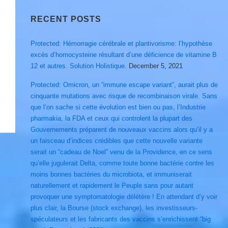
RECENT POSTS
Protected: Hémorragie cérébrale et plantivorisme: l’hypothèse
excès d’homocysteine résultant d’une déficience de vitamine B
12 et autres. Solution Holistique.
December 5, 2021
Protected: Omicron, un “immune escape variant”, aurait plus de
cinquante mutations avec risque de recombinaison virale. Sans
que l’on sache si cette évolution est bien ou pas, l’Industrie
pharmakia, la FDA et ceux qui controlent la plupart des
Gouvernements préparent de nouveaux vaccins alors qu’il y a
un faisceau d’indices crédibles que cette nouvelle variante
serait un “cadeau de Noel” venu de la Providence, en ce sens
qu’elle jugulerait Delta, comme toute bonne bactérie contre les
moins bonnes bactéries du microbiota, et immuniserait
naturellement et rapidement le Peuple sans pour autant
provoquer une symptomatologie délétère ! En attendant d’y voir
plus clair, la Bourse (stock exchange), les investisseurs-
spéculateurs et les fabricants des vaccins s’enrichissent “big