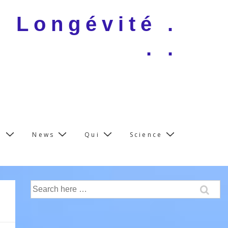
e Longévité .
. .
e
News
Qui
Science
Search
for: