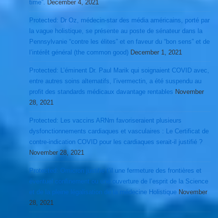
time”.
December 4, 2021
Protected: Dr Oz, médecin-star des média américains, porté par
la vague holistique, se présente au poste de sénateur dans la
Pennsylvanie “contre les élites” et en faveur du “bon sens” et de
l’intérêt général (the common good)
December 1, 2021
Protected: L’éminent Dr. Paul Marik qui soignaient COVID avec,
entre autres soins alternatifs, l’ivermectin, a été suspendu au
profit des standards médicaux davantage rentables
November
28, 2021
Protected: Les vaccins ARNm favoriseraient plusieurs
dysfonctionnements cardiaques et vasculaires : Le Certificat de
contre-indication COVID pour les cardiaques serait-il justifié ?
November 28, 2021
Protected: Omicron justifie t’il une fermeture des frontières et
éventuel confinement ou une ouverture de l’esprit de la Science
et de la pleine légalisation de la médecine Holistique
November
28, 2021