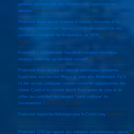
publiées montrent que ces données sont supérieures aux
vaccins
November 21, 2021
Protected: Alors que la Vitamine D module l’immunité et la
réparation cellulaire, les Vaccins COVID détruiraient l’un des
systèmes endogènes de la réparation de l’ADN
November 21,
2021
Protected: Les Épidémies Opiode et maladies chroniques
seraient inhérentes au système normatif
November 21, 2021
Protected: Avec de plus en plus de pathologies iatrogènes
Covid liées aux vaccins RNAm et, inter alia, Redemsivir, il y a
t’il des recours juridiques crédible contre les opportunistes des
crimes Covid et le controle abusif d’une partie de ceux et de
celles qui contrôlent les rouages “santé publique” du
Governement ?
November 21, 2021
Protected: Approche Holistique pour le Covid Long
November
21, 2021
Protected: LDN par rapport aux maladies auto-immunes, cancer,