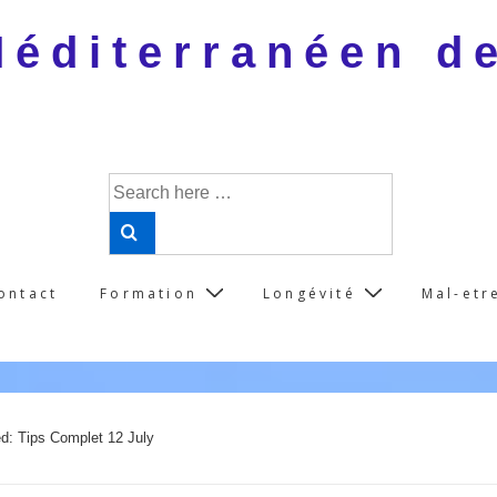
 Méditerranéen d
Search
for:
ontact
Formation
Longévité
Mal-etr
ed: Tips Complet 12 July