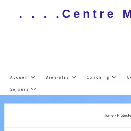
↓
. . . .Centre
Skip
to
Main
Content
Main
Accueil
Bien-etre
Coaching
C
Navigation
Séjours
Home
›
Protect