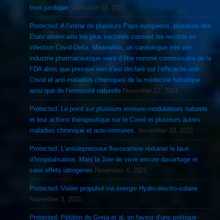
front juridique
November 13, 2021
Protected: A l’instar de plusieurs Pays européens, plusieurs des
Etats américains les plus vaccinés cassent les records en
infection Covid-Delta. Meanwhile, un cardiologue très pro-
industrie pharmaceutique vient d’être nommé commissaire de la
FDA alors que presque rien n’est déclaré sur l’efficacité anti-
Covid et anti-maladies chroniques de la médecine holistique
ainsi que de l’immunité naturelle
November 12, 2021
Protected: Le point sur plusieurs immuno-modulateurs naturels
et leur actions thérapeutique sur le Covid et plusieurs autres
maladies chronique et auto-immunes.
November 10, 2021
Protected: L’antidepresseur fluvoxamine réduirait le taux
d’hospitalisation. Mais la Joie de vivre encore davantage et
sans effets iatrogènes
November 4, 2021
Protected: Voilier propulsé via énergie Hydro-électro-solaire
November 3, 2021
Protected: Pétition de Greta et al, en faveur d’une politique