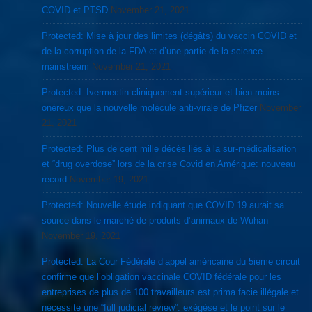
COVID et PTSD
November 21, 2021
Protected: Mise à jour des limites (dégâts) du vaccin COVID et
de la corruption de la FDA et d’une partie de la science
mainstream
November 21, 2021
Protected: Ivermectin cliniquement supérieur et bien moins
onéreux que la nouvelle molécule anti-virale de Pfizer
November
21, 2021
Protected: Plus de cent mille décès liés à la sur-médicalisation
et “drug overdose” lors de la crise Covid en Amérique: nouveau
record
November 19, 2021
Protected: Nouvelle étude indiquant que COVID 19 aurait sa
source dans le marché de produits d’animaux de Wuhan
November 19, 2021
Protected: La Cour Fédérale d’appel américaine du 5ieme circuit
confirme que l’obligation vaccinale COVID fédérale pour les
entreprises de plus de 100 travailleurs est prima facie illégale et
nécessite une “full judicial review”: exégèse et le point sur le