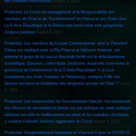
des maladies infectueuses
August 8, 2021
Protected: La Covid mis-management et la Responsabilité des
membres de l’Etat et du “Establishment” en France et aux Etats-Unis.
La 5 ième République et la Démocratie américaine sont gangrénées.
Analyse juridique
August 5, 2021
Protected: Les membres du Conseil Constitutionnel, dont le Président
Fabius est impliqué avec la Big Pharma et l’élitisme financier, ont
entériné le projet de loi vaccin liberticide fondé sur le réductionnisme
scientifique. Question, cette Haute Juridiction, aurait-elle commenter le
processus de l’enterrement de la 5 ième République ? La Cour
européenne des droits humains de Strasbourg, corrigera t’elle ces
dérives sectaires et totalitaires des dirigeants actuels de l’Etat ?
August
5, 2021
Protected: Les responsables du Gouvernement français méconnaissent
leur Mission de rassembler la Nation via une politique de santé publique
sérieuse qui cible le vieillissement accéléré et les maladies chroniques
y compris l’obésité, facteurs aggravants du Covid
August 5, 2021
Protected: Oxygénothérapie hyperbare et Vitamine D pour le COVID-19