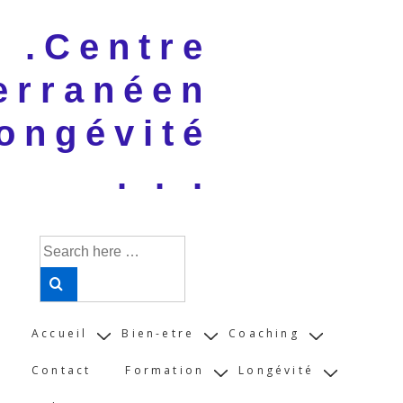
↓
 . .Centre
Skip
to
erranéen
Main
Content
ongévité
. . .
Search
for:
Main
Accueil
Bien-etre
Coaching
Navigation
Contact
Formation
Longévité