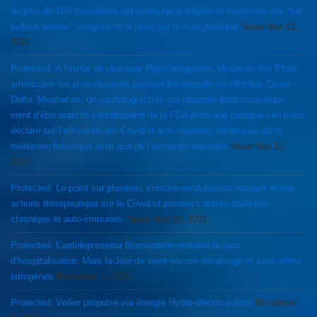
de plus de 100 travailleurs est prima facie illégale et nécessite une “full
judicial review”: exégèse et le point sur le front juridique
November 13,
2021
Protected: A l’instar de plusieurs Pays européens, plusieurs des Etats
américains les plus vaccinés cassent les records en infection Covid-
Delta. Meanwhile, un cardiologue très pro-industrie pharmaceutique
vient d’être nommé commissaire de la FDA alors que presque rien n’est
déclaré sur l’efficacité anti-Covid et anti-maladies chroniques de la
médecine holistique ainsi que de l’immunité naturelle
November 12,
2021
Protected: Le point sur plusieurs immuno-modulateurs naturels et leur
actions thérapeutique sur le Covid et plusieurs autres maladies
chronique et auto-immunes.
November 10, 2021
Protected: L’antidepresseur fluvoxamine réduirait le taux
d’hospitalisation. Mais la Joie de vivre encore davantage et sans effets
iatrogènes
November 4, 2021
Protected: Voilier propulsé via énergie Hydro-électro-solaire
November