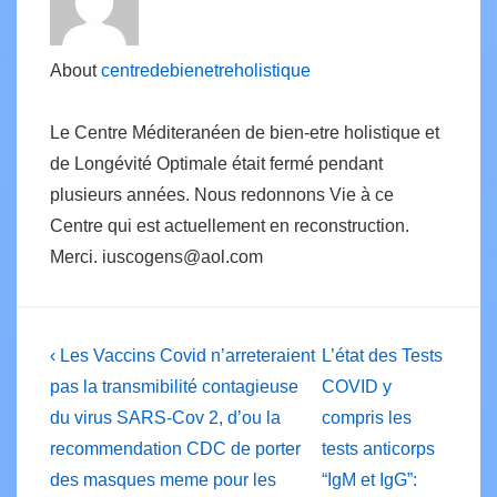
About
centredebienetreholistique
Le Centre Méditeranéen de bien-etre holistique et
de Longévité Optimale était fermé pendant
plusieurs années. Nous redonnons Vie à ce
Centre qui est actuellement en reconstruction.
Merci. iuscogens@aol.com
Post
Previous
Next
‹ Les Vaccins Covid n’arreteraient
L’état des Tests
Post
Post
navigation
pas la transmibilité contagieuse
COVID y
is
is
du virus SARS-Cov 2, d’ou la
compris les
recommendation CDC de porter
tests anticorps
des masques meme pour les
“IgM et IgG”: