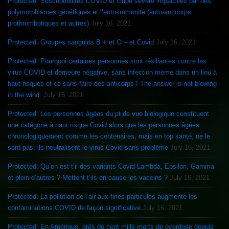
Protected: Susceptibilités COVID et Gripe sévère impactées par des
polymorphismes génétiques et l’auto-immunité (auto-anticorps
prothrombotiques et autres)
July 16, 2021
Protected: Groupes sanguins B + et O – et Covid
July 16, 2021
Protected: Pourquoi certaines personnes sont résiliantes contre les
virus COVID et demeure négative, sans infection meme dans un lieu à
haut risques et ce sans faire des anticorps ! The answer is not blowing
in the wind.
July 16, 2021
Protected: Les personnes âgées du pt de vue biologique constituent
une catégorie à haut risque Covid alors que les personnes âgées
chronologiquement comme les centenaires, mais en top santé, ne le
sont pas, ils neutralisent le virus Covid sans problème
July 16, 2021
Protected: Qu’en est t’il des variants Covid Lambda, Epsilon, Gamma
et plein d’autres ? Mettent t’ils en cause les vaccins ?
July 16, 2021
Protected: La pollution de l’air aux fines particules augmente les
contaminations COVID de façon significative
July 16, 2021
Protected: En Amérique, près de cent mille morts de overdose depuis