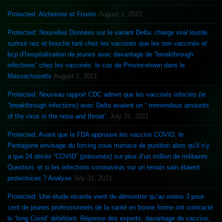
Protected: Alzheimer et Fisetin
August 1, 2021
Protected: Nouvelles Données sur le variant Delta: charge viral lourde,
surtout nez et bouche tant chez les vaccinés que les non vaccinés et
bcp d’hospitalisation de jeunes avec davantage de “breakthrough
infections” chez les vaccinés: le cas de Provincetown dans le
Massachusetts
August 1, 2021
Protected: Nouveau rapport CDC admet que les vaccinés infectés (ie
“breakthrough infections) avec Delta avaient un ” tremendous amounts
of the virus in the nose and throat”.
July 31, 2021
Protected: Avant que la FDA approuve les vaccins COVID, le
Pentagone envisage du forcing sous menace de punition alors qu’il n’y
a que 24 décès “COVID” (présumés) sur plus d’un million de militaires.
Question: et si les infections coronavirus sur un terrain sain étaient
protectrices ? Analyse
July 31, 2021
Protected: Une étude récente vient de démontrer qu’au moins 3 pour-
cent de jeunes professionnels de la santé en bonne forme ont contracté
le “long Covid” débilitant: Réponse des experts: davantage de vaccins,