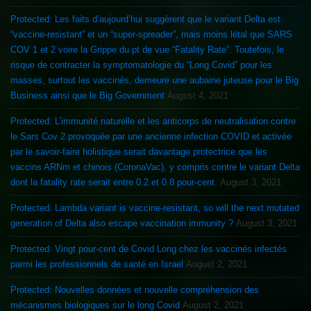
Protected: Les faits d’aujourd’hui suggèrent que le variant Delta est
“vaccine-resistant” et un “super-spreader”, mais moins létal que SARS
COV 1 et 2 voire la Grippe du pt de vue “Fatality Rate”. Toutefois, le
risque de contracter la symptomatologie du “Long Covid” pour les
masses, surtout les vaccinés, demeure une aubaine juteuse pour le Big
Business ainsi que le Big Government
August 4, 2021
Protected: L’immunité naturelle et les anticorps de neutralisation contre
le Sars Cov 2 provoquée par une ancienne infection COVID et activée
par le savoir-faire holistique serait davantage protectrice que les
vaccins ARNm et chinois (CoronaVac), y compris contre le variant Delta
dont la fatality rate serait entre 0.2 et 0.8 pour-cent.
August 3, 2021
Protected: Lambda variant is vaccine-resistant, so will the next mutated
generation of Delta also escape vaccination immunity ?
August 3, 2021
Protected: Vingt pour-cent de Covid Long chez les vaccinés infectés
parmi les professionnels de santé en Israel
August 2, 2021
Protected: Nouvelles données et nouvelle compréhension des
mécanismes biologiques sur le long Covid
August 2, 2021