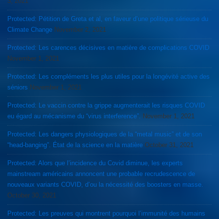
3, 2021
Protected: Pétition de Greta et al, en faveur d’une politique sérieuse du
Climate Change
November 2, 2021
Protected: Les carences décisives en matière de complications COVID
November 1, 2021
Protected: Les compléments les plus utiles pour la longévité active des
séniors
November 1, 2021
Protected: Le vaccin contre la grippe augmenterait les risques COVID
eu égard au mécanisme du “virus interference”.
November 1, 2021
Protected: Les dangers physiologiques de la “metal music” et de son
“head-banging”. État de la science en la matière
October 31, 2021
Protected: Alors que l’incidence du Covid diminue, les experts
mainstream américains annoncent une probable recrudescence de
nouveaux variants COVID, d’ou la nécessité des boosters en masse.
October 30, 2021
Protected: Les preuves qui montrent pourquoi l’immunité des humains