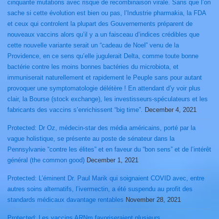
cinquante mutations avec risque de recombinaison virale. Sans que l’on
sache si cette évolution est bien ou pas, l’Industrie pharmakia, la FDA
et ceux qui controlent la plupart des Gouvernements préparent de
nouveaux vaccins alors qu’il y a un faisceau d’indices crédibles que
cette nouvelle variante serait un “cadeau de Noel” venu de la
Providence, en ce sens qu’elle jugulerait Delta, comme toute bonne
bactérie contre les moins bonnes bactéries du microbiota, et
immuniserait naturellement et rapidement le Peuple sans pour autant
provoquer une symptomatologie délétère ! En attendant d’y voir plus
clair, la Bourse (stock exchange), les investisseurs-spéculateurs et les
fabricants des vaccins s’enrichissent “big time”.
December 4, 2021
Protected: Dr Oz, médecin-star des média américains, porté par la
vague holistique, se présente au poste de sénateur dans la
Pennsylvanie “contre les élites” et en faveur du “bon sens” et de l’intérêt
général (the common good)
December 1, 2021
Protected: L’éminent Dr. Paul Marik qui soignaient COVID avec, entre
autres soins alternatifs, l’ivermectin, a été suspendu au profit des
standards médicaux davantage rentables
November 28, 2021
Protected: Les vaccins ARNm favoriseraient plusieurs