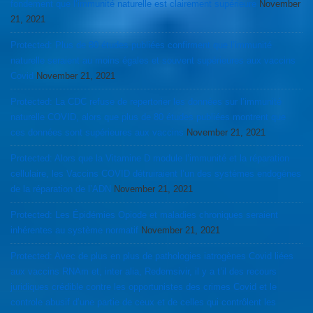
fondement que l’immunité naturelle est clairement supérieure
November
21, 2021
Protected: Plus de 80 études publiées confirment que l’immunité
naturelle seraient au moins égales et souvent supérieures aux vaccins
Covid
November 21, 2021
Protected: La CDC refuse de repertorier les données sur l’immunité
naturelle COVID, alors que plus de 80 études publiées montrent que
ces données sont supérieures aux vaccins
November 21, 2021
Protected: Alors que la Vitamine D module l’immunité et la réparation
cellulaire, les Vaccins COVID détruiraient l’un des systèmes endogènes
de la réparation de l’ADN
November 21, 2021
Protected: Les Épidémies Opiode et maladies chroniques seraient
inhérentes au système normatif
November 21, 2021
Protected: Avec de plus en plus de pathologies iatrogènes Covid liées
aux vaccins RNAm et, inter alia, Redemsivir, il y a t’il des recours
juridiques crédible contre les opportunistes des crimes Covid et le
controle abusif d’une partie de ceux et de celles qui contrôlent les