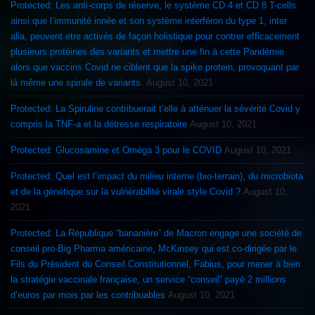
Protected: Les anti-corps de réserve, le système CD 4 et CD 8 T-cells
ainsi que l’immunité innée et son système interféron du type 1, inter
alia, peuvent etre activés de façon holistique pour contrer efficacement
plusieurs protéines des variants et mettre une fin à cette Pandémie
alors que vaccins Covid ne ciblent que la spike protein, provoquant par
là même une spirale de variants.
August 10, 2021
Protected: La Spiruline contribuerait t’elle à atténuer la sévérité Covid y
compris la TNF-a et la détresse respiratoire
August 10, 2021
Protected: Glucosamine et Oméga 3 pour le COVID
August 10, 2021
Protected: Quel est l’impact du milieu interne (bio-terrain), du microbiota
et de la génétique sur la vulnérabilité virale style Covid ?
August 10,
2021
Protected: La République “bananière” de Macron engage une société de
conseil pro-Big Pharma américaine, McKinsey qui est co-dirigée par le
Fils du Président du Conseil Constitutionnel, Fabius, pour mener à bien
la stratégie vaccinale française, un service “conseil” payé 2 millions
d’euros par mois par les contribuables
August 10, 2021