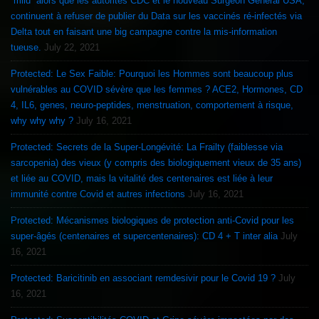
“mild” alors que les autorités CDC et le nouveau Surgeon General USA,
continuent à refuser de publier du Data sur les vaccinés ré-infectés via
Delta tout en faisant une big campagne contre la mis-information
tueuse.
July 22, 2021
Protected: Le Sex Faible: Pourquoi les Hommes sont beaucoup plus
vulnérables au COVID sévère que les femmes ? ACE2, Hormones, CD
4, IL6, genes, neuro-peptides, menstruation, comportement à risque,
why why why ?
July 16, 2021
Protected: Secrets de la Super-Longévité: La Frailty (faiblesse via
sarcopenia) des vieux (y compris des biologiquement vieux de 35 ans)
et liée au COVID, mais la vitalité des centenaires est liée à leur
immunité contre Covid et autres infections
July 16, 2021
Protected: Mécanismes biologiques de protection anti-Covid pour les
super-âgés (centenaires et supercentenaires): CD 4 + T inter alia
July
16, 2021
Protected: Baricitinib en associant remdesivir pour le Covid 19 ?
July
16, 2021