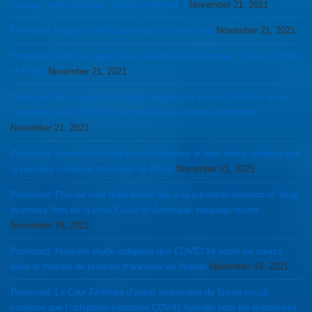
rouages “santé publique” du Governement ?
November 21, 2021
Protected: Approche Holistique pour le Covid Long
November 21, 2021
Protected: LDN par rapport aux maladies auto-immunes, cancer, COVID
et PTSD
November 21, 2021
Protected: Mise à jour des limites (dégâts) du vaccin COVID et de la
corruption de la FDA et d’une partie de la science mainstream
November 21, 2021
Protected: Ivermectin cliniquement supérieur et bien moins onéreux que
la nouvelle molécule anti-virale de Pfizer
November 21, 2021
Protected: Plus de cent mille décès liés à la sur-médicalisation et “drug
overdose” lors de la crise Covid en Amérique: nouveau record
November 19, 2021
Protected: Nouvelle étude indiquant que COVID 19 aurait sa source
dans le marché de produits d’animaux de Wuhan
November 19, 2021
Protected: La Cour Fédérale d’appel américaine du 5ieme circuit
confirme que l’obligation vaccinale COVID fédérale pour les entreprises