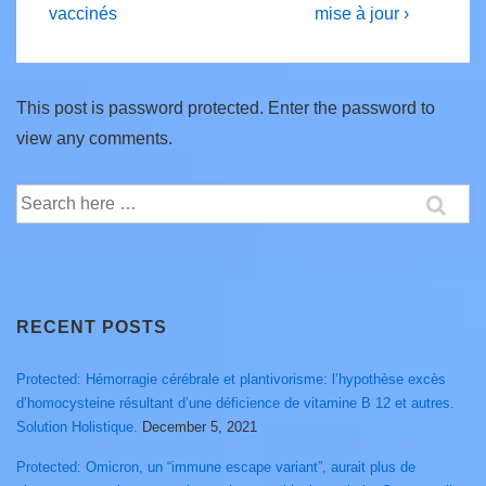
vaccinés
mise à jour ›
This post is password protected. Enter the password to
view any comments.
Search
for:
RECENT POSTS
Protected: Hémorragie cérébrale et plantivorisme: l’hypothèse excès
d’homocysteine résultant d’une déficience de vitamine B 12 et autres.
Solution Holistique.
December 5, 2021
Protected: Omicron, un “immune escape variant”, aurait plus de