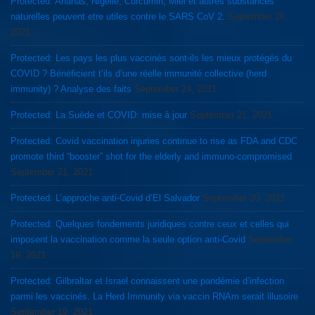
Protected: Ananas, Nigelle, Curcumin, Miel et autres substances
naturelles peuvent etre utiles contre le SARS CoV 2.
September 26,
2021
Protected: Les pays les plus vaccinés sont-ils les mieux protégés du
COVID ? Bénéficient t’ils d’une réelle immunité collective (herd
immunity) ? Analyse des faits
September 24, 2021
Protected: La Suède et COVID: mise à jour
September 21, 2021
Protected: Covid vaccination injuries continue to rise as FDA and CDC
promote third “booster” shot for the elderly and immuno-compromised
September 21, 2021
Protected: L’approche anti-Covid d’El Salvador
September 20, 2021
Protected: Quelques fondements juridiques contre ceux et celles qui
imposent la vaccination comme la seule option anti-Covid
September
19, 2021
Protected: Gilbraltar et Israel connaissent une pandémie d’infection
parmi les vaccinés. La Herd Immunity via vaccin RNAm serait illusoire
September 19, 2021