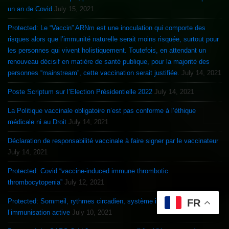
un an de Covid
July 15, 2021
Protected: Le “Vaccin” ARNm est une inoculation qui comporte des
risques alors que l’immunité naturelle serait moins risquée, surtout pour
les personnes qui vivent holistiquement. Toutefois, en attendant un
renouveau décisif en matière de santé publique, pour la majorité des
personnes “mainstream”, cette vaccination serait justifiée.
July 14, 2021
Poste Scriptum sur l’Election Présidentielle 2022
July 14, 2021
La Politique vaccinale obligatoire n’est pas conforme à l’éthique
médicale ni au Droit
July 14, 2021
Déclaration de responsabilité vaccinale à faire signer par le vaccinateur
July 14, 2021
Protected: Covid “vaccine-induced immune thrombotic
thrombocytopenia”
July 12, 2021
Protected: Sommeil, rythmes circadien, système immunitaire et
FR
l’immunisation active
July 10, 2021