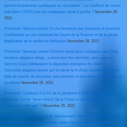
dysfonctionnements cardiaques et vasculaires : Le Certificat de contre-
indication COVID pour les cardiaques serait-il justifié ?
November 28,
2021
Protected: Omicron justifie t’il une fermeture des frontières et éventuel
confinement ou une ouverture de l’esprit de la Science et de la pleine
légalisation de la médecine Holistique
November 28, 2021
Protected: Nouveau variant Omicron serait plus contagieux que Delta,
mutation adaptive oblige…surtout pour les vaccinés, alors que les
Vaccins Covid inhiberaient la réparation endogène de l’ADN et
l’immunité adaptive faisant par la même le lit d’une nouvelle pandémie
faite de cancer, de désordres auto-immuns et d’un boost de la vieillesse
accélérée
November 28, 2021
Protected: Contibuer à la Fin de la pandémie COVID via la médecine
officielle, via les “fever clinics” de la Chine ou via les cliniques
holistiques “new age” ?
November 25, 2021
Protected: De plus en plus de représentants élus du G.O.P républicain
engagent des recours judiciaires contre les vaccins COVID sur le