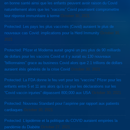
en bonne santé ainsi que les enfants peuvent avoir raison du Covid
naturellement alors que les “vaccins” Covid pourraient compromettre
leur réponse immunitaire à terme
October 30, 2021
Protected: Les pays les plus vaccinés (Covid) auraient le plus de
nouveaux cas Covid: implications pour la Herd Immunity
October 30,
2021
Protected: Pfizer et Moderna aurait gagné un peu plus de 90 milliards
de dollars pour les vaccins Covid et il y aurait eu 130 nouveaux
“billionnaires” grace au business Covid alors que 2.1 trillions de dollars
auraient étés générés de la crise Covid
October 30, 2021
Protected: La FDA donne le feu vert pour les “vaccins” Pfizer pour les
enfants entre 5 et 11 ans alors qu’à ce jour les déclarations sur les
“Covid vaccin injuries” dépassent 800,000 aux USA
October 30, 2021
Protected: Nouveau Standard pour l’aspirine par rapport aux patients
cardiaques
October 30, 2021
Protected: L’épidémie et la politique du COVID auraient empirées la
pandémie du Diabète
October 27, 2021