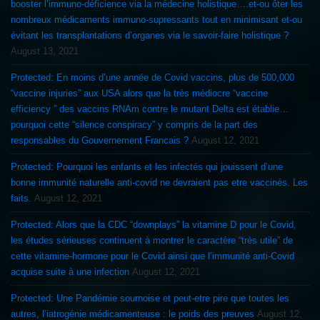
booster l’immuno-déficience via la médecine holistique….et-ou ôter les
nombreux médicaments immuno-supressants tout en minimisant et-ou
évitant les transplantations d’organes via le savoir-faire holistique ?
August 13, 2021
Protected: En moins d’une année de Covid vaccins, plus de 500,000
“vaccine injuries” aux USA alors que la très médiocre “vaccine
efficiency ” des vaccins RNAm contre le mutant Delta est établie…
pourquoi cette “silence conspiracy” y compris de la part des
responsables du Gouvernement Francais ?
August 12, 2021
Protected: Pourquoi les enfants et les infectés qui jouissent d’une
bonne immunité naturelle anti-covid ne devraient pas etre vaccinés. Les
faits.
August 12, 2021
Protected: Alors que la CDC “downplays” la vitamine D pour le Covid,
les études sérieuses continuent à montrer le caractère “très utile” de
cette vitamine-hormone pour le Covid ainsi que l’immunité anti-Covid
acquise suite à une infection
August 12, 2021
Protected: Une Pandémie sournoise et peut-etre pire que toutes les
autres, l’iatrogénie médicamenteuse : le poids des preuves
August 12,