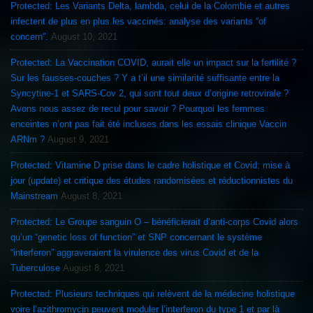
Protected: Les Variants Delta, lambda, celui de la Colombie et autres
infectent de plus en plus les vaccinés: analyse des variants “of
concern”.
August 10, 2021
Protected: La Vaccination COVID, aurait elle un impact sur la fertilité ?
Sur les fausses-couches ? Y a t’il une similarité suffisante entre la
Syncytine-1 et SARS-Cov 2, qui sont tout deux d’origine retrovirale ?
Avons nous assez de recul pour savoir ? Pourquoi les femmes
enceintes n’ont pas fait été incluses dans les essais clinique Vaccin
ARNm ?
August 9, 2021
Protected: Vitamine D prise dans le cadre holistique et Covid: mise à
jour (update) et critique des études randomisées et réductionnistes du
Mainstream
August 8, 2021
Protected: Le Groupe sanguin O – bénéficierait d’anti-corps Covid alors
qu’un “genetic loss of function” et SNP concernant le système
“interferon” aggraveraient la virulence des virus Covid et de la
Tuberculose
August 8, 2021
Protected: Plusieurs techniques qui relèvent de la médecine holistique
voire l’azithromycin peuvent moduler l’interferon du type 1 et par là