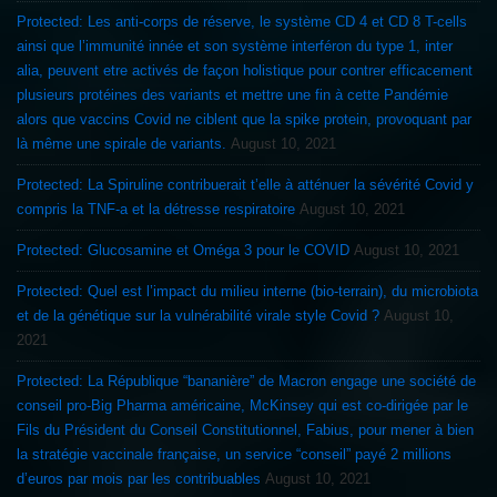
Protected: Les anti-corps de réserve, le système CD 4 et CD 8 T-cells
ainsi que l’immunité innée et son système interféron du type 1, inter
alia, peuvent etre activés de façon holistique pour contrer efficacement
plusieurs protéines des variants et mettre une fin à cette Pandémie
alors que vaccins Covid ne ciblent que la spike protein, provoquant par
là même une spirale de variants.
August 10, 2021
Protected: La Spiruline contribuerait t’elle à atténuer la sévérité Covid y
compris la TNF-a et la détresse respiratoire
August 10, 2021
Protected: Glucosamine et Oméga 3 pour le COVID
August 10, 2021
Protected: Quel est l’impact du milieu interne (bio-terrain), du microbiota
et de la génétique sur la vulnérabilité virale style Covid ?
August 10,
2021
Protected: La République “bananière” de Macron engage une société de
conseil pro-Big Pharma américaine, McKinsey qui est co-dirigée par le
Fils du Président du Conseil Constitutionnel, Fabius, pour mener à bien
la stratégie vaccinale française, un service “conseil” payé 2 millions
d’euros par mois par les contribuables
August 10, 2021