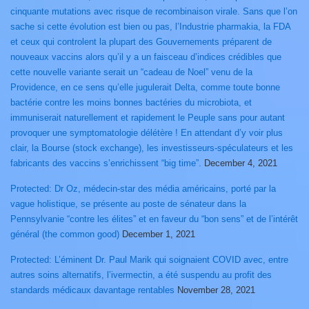
cinquante mutations avec risque de recombinaison virale. Sans que l’on
sache si cette évolution est bien ou pas, l’Industrie pharmakia, la FDA
et ceux qui controlent la plupart des Gouvernements préparent de
nouveaux vaccins alors qu’il y a un faisceau d’indices crédibles que
cette nouvelle variante serait un “cadeau de Noel” venu de la
Providence, en ce sens qu’elle jugulerait Delta, comme toute bonne
bactérie contre les moins bonnes bactéries du microbiota, et
immuniserait naturellement et rapidement le Peuple sans pour autant
provoquer une symptomatologie délétère ! En attendant d’y voir plus
clair, la Bourse (stock exchange), les investisseurs-spéculateurs et les
fabricants des vaccins s’enrichissent “big time”.
December 4, 2021
Protected: Dr Oz, médecin-star des média américains, porté par la
vague holistique, se présente au poste de sénateur dans la
Pennsylvanie “contre les élites” et en faveur du “bon sens” et de l’intérêt
général (the common good)
December 1, 2021
Protected: L’éminent Dr. Paul Marik qui soignaient COVID avec, entre
autres soins alternatifs, l’ivermectin, a été suspendu au profit des
standards médicaux davantage rentables
November 28, 2021