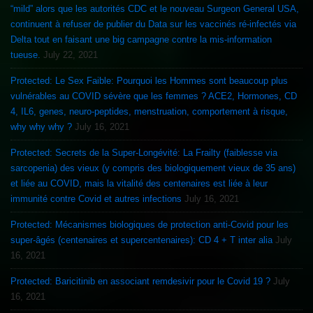
“mild” alors que les autorités CDC et le nouveau Surgeon General USA,
continuent à refuser de publier du Data sur les vaccinés ré-infectés via
Delta tout en faisant une big campagne contre la mis-information
tueuse.
July 22, 2021
Protected: Le Sex Faible: Pourquoi les Hommes sont beaucoup plus
vulnérables au COVID sévère que les femmes ? ACE2, Hormones, CD
4, IL6, genes, neuro-peptides, menstruation, comportement à risque,
why why why ?
July 16, 2021
Protected: Secrets de la Super-Longévité: La Frailty (faiblesse via
sarcopenia) des vieux (y compris des biologiquement vieux de 35 ans)
et liée au COVID, mais la vitalité des centenaires est liée à leur
immunité contre Covid et autres infections
July 16, 2021
Protected: Mécanismes biologiques de protection anti-Covid pour les
super-âgés (centenaires et supercentenaires): CD 4 + T inter alia
July
16, 2021
Protected: Baricitinib en associant remdesivir pour le Covid 19 ?
July
16, 2021