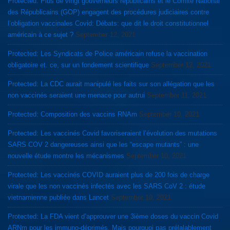
Protected: Plus de vingt gouverneurs républicains et le Comité National
des Républicains (GOP) engagent des procédures judiciaires contre
l’obligation vaccinales Covid: Débats: que dit le droit constitutionnel
américain à ce sujet ?
September 12, 2021
Protected: Les Syndicats de Police américain refuse la vaccination
obligatoire et. ce, sur un fondement scientifique
September 12, 2021
Protected: La CDC aurait manipulé les faits sur son allégation que les
non vaccinés seraient une menace pour autrui
September 11, 2021
Protected: Composition des vaccins RNAm
September 10, 2021
Protected: Les vaccinés Covid favoriseraient l’évolution des mutations
SARS COV 2 dangereuses ainsi que les “escape mutants” : une
nouvelle étude montre les mécanismes
September 10, 2021
Protected: Les vaccinés COVID auraient plus de 200 fois de charge
virale que les non vaccinés infectés avec les SARS CoV 2 : étude
vietnamienne publiée dans Lancet
September 10, 2021
Protected: La FDA vient d’approuver une 3ième doses du vaccin Covid
ARNm pour les immuno-déprimés. Mais pourquoi pas prélalablement