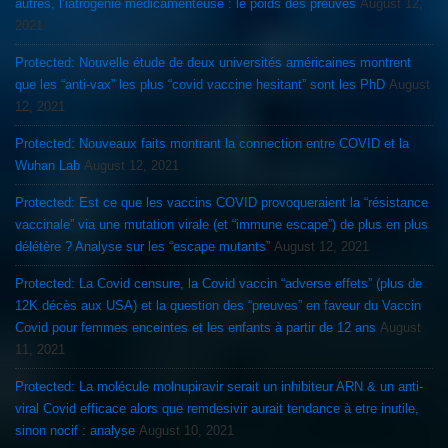
autres, l’iatrogénie médicamenteuse : le poids des preuves
August 12,
2021
Protected: Nouvelle étude de deux universités américaines montrent
que les “anti-vax” les plus “covid vaccine hesitant” sont les PhD
August
12, 2021
Protected: Nouveaux faits montrant la connection entre COVID et la
Wuhan Lab
August 12, 2021
Protected: Est ce que les vaccins COVID provoqueraient la “résistance
vaccinale” via une mutation virale (et “immune escape”) de plus en plus
délétère ? Analyse sur les “escape mutants”
August 12, 2021
Protected: La Covid censure, la Covid vaccin “adverse effets” (plus de
12K décès aux USA) et la question des “preuves” en faveur du Vaccin
Covid pour femmes enceintes et les enfants à partir de 12 ans
August
11, 2021
Protected: La molécule molnupiravir serait un inhibiteur ARN & un anti-
viral Covid efficace alors que remdesivir aurait tendance à etre inutile,
sinon nocif : analyse
August 10, 2021