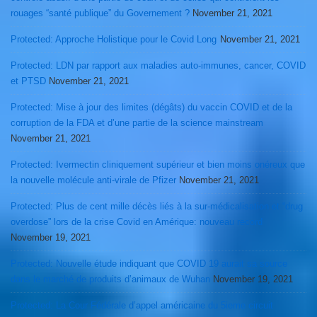
rouages “santé publique” du Governement ?
November 21, 2021
Protected: Approche Holistique pour le Covid Long
November 21, 2021
Protected: LDN par rapport aux maladies auto-immunes, cancer, COVID
et PTSD
November 21, 2021
Protected: Mise à jour des limites (dégâts) du vaccin COVID et de la
corruption de la FDA et d’une partie de la science mainstream
November 21, 2021
Protected: Ivermectin cliniquement supérieur et bien moins onéreux que
la nouvelle molécule anti-virale de Pfizer
November 21, 2021
Protected: Plus de cent mille décès liés à la sur-médicalisation et “drug
overdose” lors de la crise Covid en Amérique: nouveau record
November 19, 2021
Protected: Nouvelle étude indiquant que COVID 19 aurait sa source
dans le marché de produits d’animaux de Wuhan
November 19, 2021
Protected: La Cour Fédérale d’appel américaine du 5ieme circuit