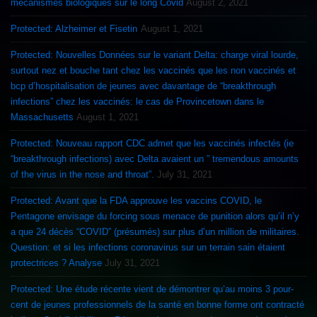
mécanismes biologiques sur le long Covid
August 2, 2021
Protected: Alzheimer et Fisetin
August 1, 2021
Protected: Nouvelles Données sur le variant Delta: charge viral lourde,
surtout nez et bouche tant chez les vaccinés que les non vaccinés et
bcp d’hospitalisation de jeunes avec davantage de “breakthrough
infections” chez les vaccinés: le cas de Provincetown dans le
Massachusetts
August 1, 2021
Protected: Nouveau rapport CDC admet que les vaccinés infectés (ie
“breakthrough infections) avec Delta avaient un ” tremendous amounts
of the virus in the nose and throat”.
July 31, 2021
Protected: Avant que la FDA approuve les vaccins COVID, le
Pentagone envisage du forcing sous menace de punition alors qu’il n’y
a que 24 décès “COVID” (présumés) sur plus d’un million de militaires.
Question: et si les infections coronavirus sur un terrain sain étaient
protectrices ? Analyse
July 31, 2021
Protected: Une étude récente vient de démontrer qu’au moins 3 pour-
cent de jeunes professionnels de la santé en bonne forme ont contracté