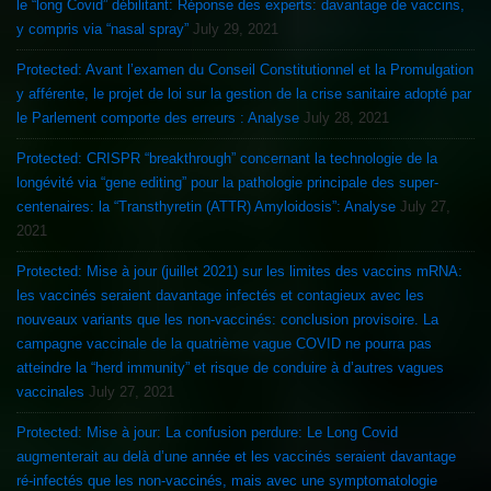
le “long Covid” débilitant: Réponse des experts: davantage de vaccins,
y compris via “nasal spray”
July 29, 2021
Protected: Avant l’examen du Conseil Constitutionnel et la Promulgation
y afférente, le projet de loi sur la gestion de la crise sanitaire adopté par
le Parlement comporte des erreurs : Analyse
July 28, 2021
Protected: CRISPR “breakthrough” concernant la technologie de la
longévité via “gene editing” pour la pathologie principale des super-
centenaires: la “Transthyretin (ATTR) Amyloidosis”: Analyse
July 27,
2021
Protected: Mise à jour (juillet 2021) sur les limites des vaccins mRNA:
les vaccinés seraient davantage infectés et contagieux avec les
nouveaux variants que les non-vaccinés: conclusion provisoire. La
campagne vaccinale de la quatrième vague COVID ne pourra pas
atteindre la “herd immunity” et risque de conduire à d’autres vagues
vaccinales
July 27, 2021
Protected: Mise à jour: La confusion perdure: Le Long Covid
augmenterait au delà d’une année et les vaccinés seraient davantage
ré-infectés que les non-vaccinés, mais avec une symptomatologie