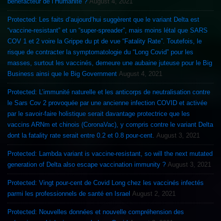
bénéfacteur de l’Humanité ?
August 4, 2021
Protected: Les faits d’aujourd’hui suggèrent que le variant Delta est
“vaccine-resistant” et un “super-spreader”, mais moins létal que SARS
COV 1 et 2 voire la Grippe du pt de vue “Fatality Rate”. Toutefois, le
risque de contracter la symptomatologie du “Long Covid” pour les
masses, surtout les vaccinés, demeure une aubaine juteuse pour le Big
Business ainsi que le Big Government
August 4, 2021
Protected: L’immunité naturelle et les anticorps de neutralisation contre
le Sars Cov 2 provoquée par une ancienne infection COVID et activée
par le savoir-faire holistique serait davantage protectrice que les
vaccins ARNm et chinois (CoronaVac), y compris contre le variant Delta
dont la fatality rate serait entre 0.2 et 0.8 pour-cent.
August 3, 2021
Protected: Lambda variant is vaccine-resistant, so will the next mutated
generation of Delta also escape vaccination immunity ?
August 3, 2021
Protected: Vingt pour-cent de Covid Long chez les vaccinés infectés
parmi les professionnels de santé en Israel
August 2, 2021
Protected: Nouvelles données et nouvelle compréhension des