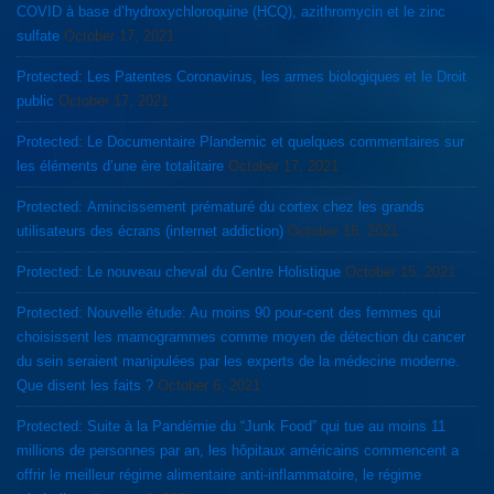
COVID à base d’hydroxychloroquine (HCQ), azithromycin et le zinc
sulfate
October 17, 2021
Protected: Les Patentes Coronavirus, les armes biologiques et le Droit
public
October 17, 2021
Protected: Le Documentaire Plandemic et quelques commentaires sur
les éléments d’une ère totalitaire
October 17, 2021
Protected: Amincissement prématuré du cortex chez les grands
utilisateurs des écrans (internet addiction)
October 16, 2021
Protected: Le nouveau cheval du Centre Holistique
October 15, 2021
Protected: Nouvelle étude: Au moins 90 pour-cent des femmes qui
choisissent les mamogrammes comme moyen de détection du cancer
du sein seraient manipulées par les experts de la médecine moderne.
Que disent les faits ?
October 6, 2021
Protected: Suite à la Pandémie du “Junk Food” qui tue au moins 11
millions de personnes par an, les hôpitaux américains commencent a
offrir le meilleur régime alimentaire anti-inflammatoire, le régime