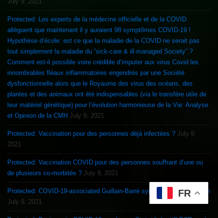
July 9, 2021
Protected: Les experts de la médecine officielle et de la COVID
allèguent que maintenant il y auraient 98 symptômes COVID-19 !
Hypothèse d’école: est ce que la maladie de la COVID ne serait pas
tout simplement la maladie du “sick-care & ill-managed Society” ?
Comment est-il possible voire crédible d’imputer aux virus Covid les
innombrables fléaux inflammatoires engendrés par une Société
dysfonctionnelle alors que le Royaume des virus des océans, des
plantes et des animaux ont été indispensables (via le transfère utile de
leur matériel génétique) pour l’évolution harmonieuse de la Vie: Analyse
et Opinion de la CMH
July 9, 2021
Protected: Vaccination pour des personnes déjà infectées ?
July 9,
2021
Protected: Vaccination COVID pour des personnes souffrant d’une ou
de plusieurs co-morbités ?
July 9, 2021
Protected: COVID-19-associated Guillain-Barré syndrome & Vaccination
FR
July 9, 2021