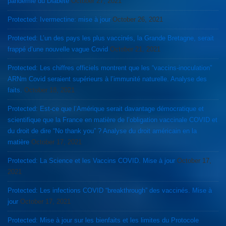
pandémie du Diabète
October 27, 2021
Protected: Ivermectine: mise à jour
October 26, 2021
Protected: L’un des pays les plus vaccinés, la Grande Bretagne, serait
frappé d’une nouvelle vague Covid
October 21, 2021
Protected: Les chiffres officiels montrent que les “vaccins-inoculation”
ARNm Covid seraient supérieurs à l’immunité naturelle. Analyse des
faits.
October 18, 2021
Protected: Est-ce que l’Amérique serait davantage démocratique et
scientifique que la France en matière de l’obligation vaccinale COVID et
du droit de dire “No thank you” ? Analyse du droit américain en la
matière
October 17, 2021
Protected: La Science et les Vaccins COVID. Mise à jour
October 17,
2021
Protected: Les infections COVID “breakthrough” des vaccinés. Mise à
jour
October 17, 2021
Protected: Mise à jour sur les bienfaits et les limites du Protocole