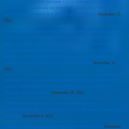
confirme que l’obligation vaccinale COVID fédérale pour les entreprises
de plus de 100 travailleurs est prima facie illégale et nécessite une “full
judicial review”: exégèse et le point sur le front juridique
November 13,
2021
Protected: A l’instar de plusieurs Pays européens, plusieurs des Etats
américains les plus vaccinés cassent les records en infection Covid-
Delta. Meanwhile, un cardiologue très pro-industrie pharmaceutique
vient d’être nommé commissaire de la FDA alors que presque rien n’est
déclaré sur l’efficacité anti-Covid et anti-maladies chroniques de la
médecine holistique ainsi que de l’immunité naturelle
November 12,
2021
Protected: Le point sur plusieurs immuno-modulateurs naturels et leur
actions thérapeutique sur le Covid et plusieurs autres maladies
chronique et auto-immunes.
November 10, 2021
Protected: L’antidepresseur fluvoxamine réduirait le taux
d’hospitalisation. Mais la Joie de vivre encore davantage et sans effets
iatrogènes
November 4, 2021
Protected: Voilier propulsé via énergie Hydro-électro-solaire
November