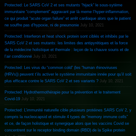
Protected: Le SARS CoV 2 et ses mutants “hijack” le sous-sytème
immunitaire “complement” aggravant par là meme l’hyper-inflammation,
ce qui produit “acute organ failure” et arrêt cardiaque alors que le patient
ne souffre pas d’hypoxie, ni de pneumonie
July 10, 2021
Protected: Interferon et heat shock protein sont ciblés et inhibés par le
SARS CoV 2 et ses mutants: les limites des antipyrétiques et la force
de la médecine holistique et thermale : leçon de la chauve souris et de
l’air conditionné
July 10, 2021
Protected: Les virus du “common cold” (les “human rhinoviruses
(HRVs)) peuvent t’ils activer le système immunitaire innée pour qu’il soit
plus efficace contre le SARS CoV 2 et ses variants ?
July 10, 2021
Protected: Hydrothermothérapie pour la prévention et le traitement
Covid-19
July 10, 2021
Protected: L’immunité naturelle cible plusieurs protéines SARS CoV 2, y
compris la nucleocapsid et stimule 4 types de “memory immune cells”
et ce, de façon holistique et synergique alors que les vaccins Covid se
concentrent sur le receptor binding domain (RBD) de la Spike protein