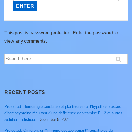
This post is password protected. Enter the password to
view any comments.
Search
for:
RECENT POSTS
Protected: Hémorragie cérébrale et plantivorisme: l’hypothèse excès
d’homocysteine résultant d’une déficience de vitamine B 12 et autres.
Solution Holistique.
December 5, 2021
Protected: Omicron, un “immune escape variant”, aurait plus de