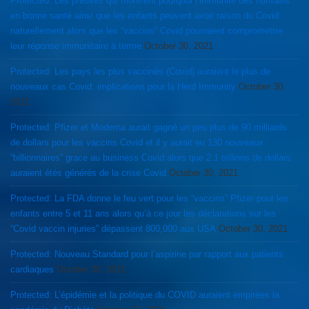
Protected: Les preuves qui montrent pourquoi l’immunité des humains
en bonne santé ainsi que les enfants peuvent avoir raison du Covid
naturellement alors que les “vaccins” Covid pourraient compromettre
leur réponse immunitaire à terme
October 30, 2021
Protected: Les pays les plus vaccinés (Covid) auraient le plus de
nouveaux cas Covid: implications pour la Herd Immunity
October 30,
2021
Protected: Pfizer et Moderna aurait gagné un peu plus de 90 milliards
de dollars pour les vaccins Covid et il y aurait eu 130 nouveaux
“billionnaires” grace au business Covid alors que 2.1 trillions de dollars
auraient étés générés de la crise Covid
October 30, 2021
Protected: La FDA donne le feu vert pour les “vaccins” Pfizer pour les
enfants entre 5 et 11 ans alors qu’à ce jour les déclarations sur les
“Covid vaccin injuries” dépassent 800,000 aux USA
October 30, 2021
Protected: Nouveau Standard pour l’aspirine par rapport aux patients
cardiaques
October 30, 2021
Protected: L’épidémie et la politique du COVID auraient empirées la