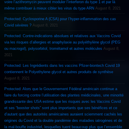
voire l’azithromycin peuvent moduler l’interferon du type 1 et par là
même contribuer à mieux cibler les virus du type ARN
August 8, 2021
Protected: Cyclosporine A (CSA) pour l’hyper-inflammation des cas
Covid sévères ?
August 8, 2021
Protected: Contre-indications absolues et relatives aux Vaccins Covid
via les risques d’allergies et anaphylaxie au polyéthylène glycol (PEG
ou macrogol), polysorbitol, trométamol et autres molécules
August 8,
2021
Protected: Les Ingrédients dans les vaccins Pfizer-biontech Covid 19
contiennent le Polyethylene glycol et autres produits de synthèse
August 8, 2021
Protected: Alors que le Gouvernement Fédéral américain continue a
faire du forcing contre l’utilisation des plantes médicinales, une minorité
grandissante des USA estime que les risques avec les Vaccins Covid
et ses “booster shots” sont plus importants que ses bénéfices et ce
d’autant que des autorités américaines auraient sciemment cachés les
origines du Covid et la double pandémie des maladies iatrogènes et de
la mal-bouffe industriel, lesquelles tuent beaucoup plus que l’ensemble