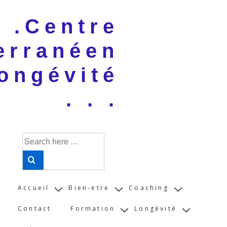
↓
 . .Centre
Skip
to
erranéen
Main
Content
ongévité
. . .
Search
for:
Main
Accueil
Bien-etre
Coaching
Navigation
Contact
Formation
Longévité