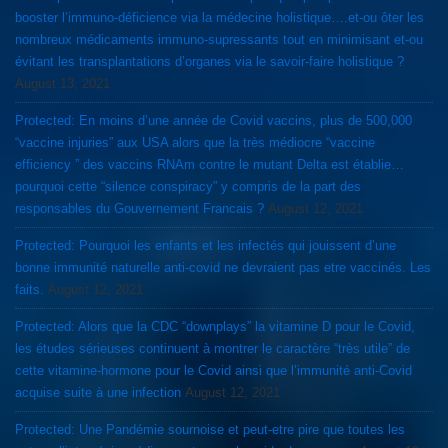
booster l’immuno-déficience via la médecine holistique….et-ou ôter les
nombreux médicaments immuno-supressants tout en minimisant et-ou
évitant les transplantations d’organes via le savoir-faire holistique ?
August 13, 2021
Protected: En moins d’une année de Covid vaccins, plus de 500,000
“vaccine injuries” aux USA alors que la très médiocre “vaccine
efficiency ” des vaccins RNAm contre le mutant Delta est établie…
pourquoi cette “silence conspiracy” y compris de la part des
responsables du Gouvernement Francais ?
August 12, 2021
Protected: Pourquoi les enfants et les infectés qui jouissent d’une
bonne immunité naturelle anti-covid ne devraient pas etre vaccinés. Les
faits.
August 12, 2021
Protected: Alors que la CDC “downplays” la vitamine D pour le Covid,
les études sérieuses continuent à montrer le caractère “très utile” de
cette vitamine-hormone pour le Covid ainsi que l’immunité anti-Covid
acquise suite à une infection
August 12, 2021
Protected: Une Pandémie sournoise et peut-etre pire que toutes les