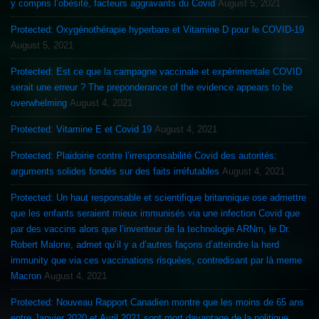
y compris l’obésité, facteurs aggravants du Covid
August 5, 2021
Protected: Oxygénothérapie hyperbare et Vitamine D pour le COVID-19
August 5, 2021
Protected: Est ce que la campagne vaccinale et expérimentale COVID
serait une erreur ? The preponderance of the evidence appears to be
overwhelming
August 4, 2021
Protected: Vitamine E et Covid 19
August 4, 2021
Protected: Plaidoirie contre l’irresponsabilité Covid des autorités:
arguments solides fondés sur des faits irréfutables
August 4, 2021
Protected: Un haut responsable et scientifique britannique ose admettre
que les enfants seraient mieux immunisés via une infection Covid que
par des vaccins alors que l’inventeur de la technologie ARNm, le Dr.
Robert Malone, admet qu’il y a d’autres façons d’atteindre la herd
immunity que via ces vaccinations risquées, contredisant par là meme
Macron
August 4, 2021
Protected: Nouveau Rapport Canadien montre que les moins de 65 ans
entre Janvier 2020 et Avril 2021 sont mort davantage de la politique