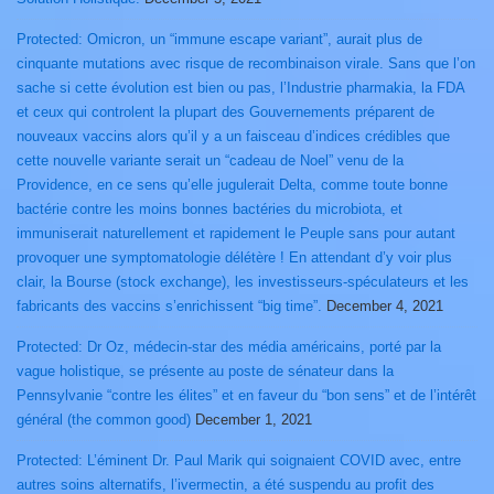
Protected: Omicron, un “immune escape variant”, aurait plus de
cinquante mutations avec risque de recombinaison virale. Sans que l’on
sache si cette évolution est bien ou pas, l’Industrie pharmakia, la FDA
et ceux qui controlent la plupart des Gouvernements préparent de
nouveaux vaccins alors qu’il y a un faisceau d’indices crédibles que
cette nouvelle variante serait un “cadeau de Noel” venu de la
Providence, en ce sens qu’elle jugulerait Delta, comme toute bonne
bactérie contre les moins bonnes bactéries du microbiota, et
immuniserait naturellement et rapidement le Peuple sans pour autant
provoquer une symptomatologie délétère ! En attendant d’y voir plus
clair, la Bourse (stock exchange), les investisseurs-spéculateurs et les
fabricants des vaccins s’enrichissent “big time”.
December 4, 2021
Protected: Dr Oz, médecin-star des média américains, porté par la
vague holistique, se présente au poste de sénateur dans la
Pennsylvanie “contre les élites” et en faveur du “bon sens” et de l’intérêt
général (the common good)
December 1, 2021
Protected: L’éminent Dr. Paul Marik qui soignaient COVID avec, entre
autres soins alternatifs, l’ivermectin, a été suspendu au profit des