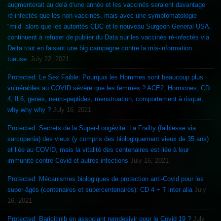
augmenterait au delà d’une année et les vaccinés seraient davantage
ré-infectés que les non-vaccinés, mais avec une symptomatologie
“mild” alors que les autorités CDC et le nouveau Surgeon General USA,
continuent à refuser de publier du Data sur les vaccinés ré-infectés via
Delta tout en faisant une big campagne contre la mis-information
tueuse.
July 22, 2021
Protected: Le Sex Faible: Pourquoi les Hommes sont beaucoup plus
vulnérables au COVID sévère que les femmes ? ACE2, Hormones, CD
4, IL6, genes, neuro-peptides, menstruation, comportement à risque,
why why why ?
July 16, 2021
Protected: Secrets de la Super-Longévité: La Frailty (faiblesse via
sarcopenia) des vieux (y compris des biologiquement vieux de 35 ans)
et liée au COVID, mais la vitalité des centenaires est liée à leur
immunité contre Covid et autres infections
July 16, 2021
Protected: Mécanismes biologiques de protection anti-Covid pour les
super-âgés (centenaires et supercentenaires): CD 4 + T inter alia
July
16, 2021
Protected: Baricitinib en associant remdesivir pour le Covid 19 ?
July