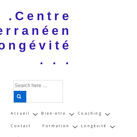
↓
 . .Centre
Skip
to
erranéen
Main
Content
ongévité
. . .
Search
for:
Main
Accueil
Bien-etre
Coaching
Navigation
Contact
Formation
Longévité