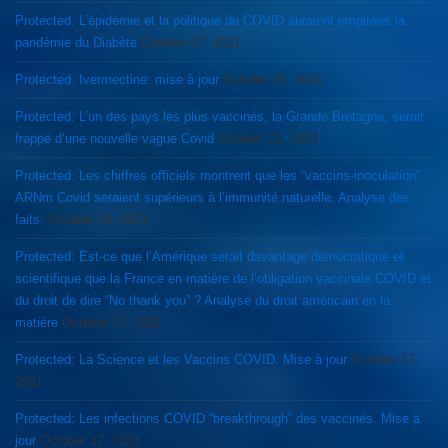
Protected: L’épidémie et la politique du COVID auraient empirées la
pandémie du Diabète
October 27, 2021
Protected: Ivermectine: mise à jour
October 26, 2021
Protected: L’un des pays les plus vaccinés, la Grande Bretagne, serait
frappé d’une nouvelle vague Covid
October 21, 2021
Protected: Les chiffres officiels montrent que les “vaccins-inoculation”
ARNm Covid seraient supérieurs à l’immunité naturelle. Analyse des
faits.
October 18, 2021
Protected: Est-ce que l’Amérique serait davantage démocratique et
scientifique que la France en matière de l’obligation vaccinale COVID et
du droit de dire “No thank you” ? Analyse du droit américain en la
matière
October 17, 2021
Protected: La Science et les Vaccins COVID. Mise à jour
October 17,
2021
Protected: Les infections COVID “breakthrough” des vaccinés. Mise à
jour
October 17, 2021