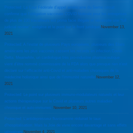
Protected: La Cour Fédérale d’appel américaine du 5ieme circuit
confirme que l’obligation vaccinale COVID fédérale pour les entreprises
de plus de 100 travailleurs est prima facie illégale et nécessite une “full
judicial review”: exégèse et le point sur le front juridique
November 13,
2021
Protected: A l’instar de plusieurs Pays européens, plusieurs des Etats
américains les plus vaccinés cassent les records en infection Covid-
Delta. Meanwhile, un cardiologue très pro-industrie pharmaceutique
vient d’être nommé commissaire de la FDA alors que presque rien n’est
déclaré sur l’efficacité anti-Covid et anti-maladies chroniques de la
médecine holistique ainsi que de l’immunité naturelle
November 12,
2021
Protected: Le point sur plusieurs immuno-modulateurs naturels et leur
actions thérapeutique sur le Covid et plusieurs autres maladies
chronique et auto-immunes.
November 10, 2021
Protected: L’antidepresseur fluvoxamine réduirait le taux
d’hospitalisation. Mais la Joie de vivre encore davantage et sans effets
iatrogènes
November 4, 2021