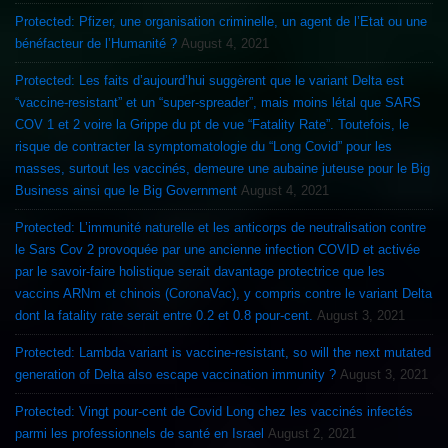
Protected: Pfizer, une organisation criminelle, un agent de l’Etat ou une
bénéfacteur de l’Humanité ?
August 4, 2021
Protected: Les faits d’aujourd’hui suggèrent que le variant Delta est
“vaccine-resistant” et un “super-spreader”, mais moins létal que SARS
COV 1 et 2 voire la Grippe du pt de vue “Fatality Rate”. Toutefois, le
risque de contracter la symptomatologie du “Long Covid” pour les
masses, surtout les vaccinés, demeure une aubaine juteuse pour le Big
Business ainsi que le Big Government
August 4, 2021
Protected: L’immunité naturelle et les anticorps de neutralisation contre
le Sars Cov 2 provoquée par une ancienne infection COVID et activée
par le savoir-faire holistique serait davantage protectrice que les
vaccins ARNm et chinois (CoronaVac), y compris contre le variant Delta
dont la fatality rate serait entre 0.2 et 0.8 pour-cent.
August 3, 2021
Protected: Lambda variant is vaccine-resistant, so will the next mutated
generation of Delta also escape vaccination immunity ?
August 3, 2021
Protected: Vingt pour-cent de Covid Long chez les vaccinés infectés
parmi les professionnels de santé en Israel
August 2, 2021