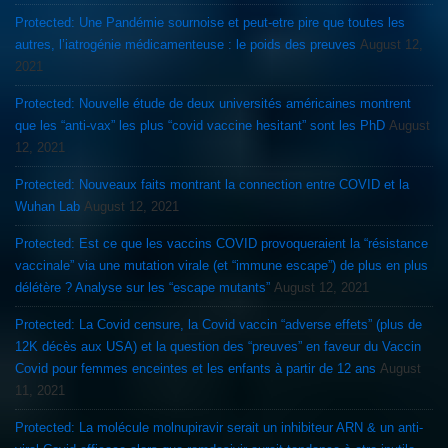
Protected: Une Pandémie sournoise et peut-etre pire que toutes les
autres, l’iatrogénie médicamenteuse : le poids des preuves
August 12,
2021
Protected: Nouvelle étude de deux universités américaines montrent
que les “anti-vax” les plus “covid vaccine hesitant” sont les PhD
August
12, 2021
Protected: Nouveaux faits montrant la connection entre COVID et la
Wuhan Lab
August 12, 2021
Protected: Est ce que les vaccins COVID provoqueraient la “résistance
vaccinale” via une mutation virale (et “immune escape”) de plus en plus
délétère ? Analyse sur les “escape mutants”
August 12, 2021
Protected: La Covid censure, la Covid vaccin “adverse effets” (plus de
12K décès aux USA) et la question des “preuves” en faveur du Vaccin
Covid pour femmes enceintes et les enfants à partir de 12 ans
August
11, 2021
Protected: La molécule molnupiravir serait un inhibiteur ARN & un anti-