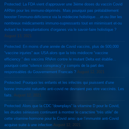
Protected: La FDA vient d’approuver une 3ième doses du vaccin Covid
ARNm pour les immuno-déprimés. Mais pourquoi pas prélalablement
booster l’immuno-déficience via la médecine holistique….et-ou ôter les
nombreux médicaments immuno-supressants tout en minimisant et-ou
évitant les transplantations d’organes via le savoir-faire holistique ?
August 13, 2021
Protected: En moins d’une année de Covid vaccins, plus de 500,000
“vaccine injuries” aux USA alors que la très médiocre “vaccine
efficiency ” des vaccins RNAm contre le mutant Delta est établie…
pourquoi cette “silence conspiracy” y compris de la part des
responsables du Gouvernement Francais ?
August 12, 2021
Protected: Pourquoi les enfants et les infectés qui jouissent d’une
bonne immunité naturelle anti-covid ne devraient pas etre vaccinés. Les
faits.
August 12, 2021
Protected: Alors que la CDC “downplays” la vitamine D pour le Covid,
les études sérieuses continuent à montrer le caractère “très utile” de
cette vitamine-hormone pour le Covid ainsi que l’immunité anti-Covid
acquise suite à une infection
August 12, 2021