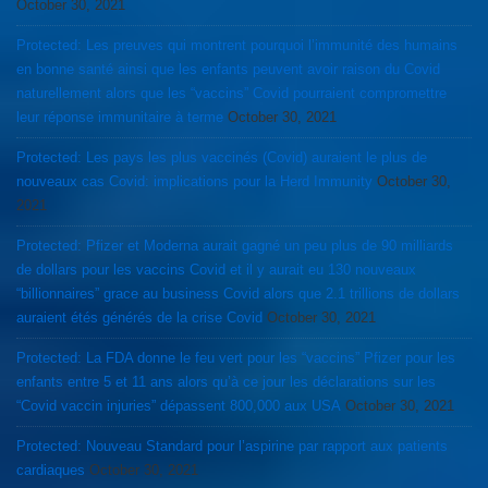
October 30, 2021
Protected: Les preuves qui montrent pourquoi l’immunité des humains
en bonne santé ainsi que les enfants peuvent avoir raison du Covid
naturellement alors que les “vaccins” Covid pourraient compromettre
leur réponse immunitaire à terme
October 30, 2021
Protected: Les pays les plus vaccinés (Covid) auraient le plus de
nouveaux cas Covid: implications pour la Herd Immunity
October 30,
2021
Protected: Pfizer et Moderna aurait gagné un peu plus de 90 milliards
de dollars pour les vaccins Covid et il y aurait eu 130 nouveaux
“billionnaires” grace au business Covid alors que 2.1 trillions de dollars
auraient étés générés de la crise Covid
October 30, 2021
Protected: La FDA donne le feu vert pour les “vaccins” Pfizer pour les
enfants entre 5 et 11 ans alors qu’à ce jour les déclarations sur les
“Covid vaccin injuries” dépassent 800,000 aux USA
October 30, 2021
Protected: Nouveau Standard pour l’aspirine par rapport aux patients
cardiaques
October 30, 2021