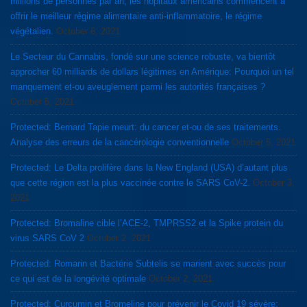
millions de personnes par an, les hôpitaux américains commencent a
offrir le meilleur régime alimentaire anti-inflammatoire, le régime
végétalien.
October 6, 2021
Le Secteur du Cannabis, fondé sur une science robuste, va bientôt
approcher 60 milliards de dollars légitimes en Amérique: Pourquoi un tel
manquement et-ou aveuglement parmi les autorités françaises ?
October 5, 2021
Protected: Bernard Tapie meurt: du cancer et-ou de ses traitements.
Analyse des erreurs de la cancérologie conventionnelle
October 5, 2021
Protected: Le Delta prolifère dans la New England (USA) d’autant plus
que cette région est la plus vaccinée contre le SARS CoV-2.
October 3,
2021
Protected: Bromaline cible l’ACE-2, TMPRSS2 et la Spike protein du
virus SARS CoV 2
October 2, 2021
Protected: Romarin et Bactérie Subtelis se marient avec succès pour
ce qui est de la longévité optimale
October 2, 2021
Protected: Curcumin et Bromeline pour prévenir le Covid 19 sévère: