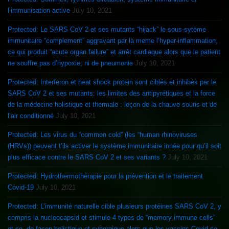
l’immunisation active
July 10, 2021
Protected: Le SARS CoV 2 et ses mutants “hijack” le sous-sytème
immunitaire “complement” aggravant par là meme l’hyper-inflammation,
ce qui produit “acute organ failure” et arrêt cardiaque alors que le patient
ne souffre pas d’hypoxie, ni de pneumonie
July 10, 2021
Protected: Interferon et heat shock protein sont ciblés et inhibés par le
SARS CoV 2 et ses mutants: les limites des antipyrétiques et la force
de la médecine holistique et thermale : leçon de la chauve souris et de
l’air conditionné
July 10, 2021
Protected: Les virus du “common cold” (les “human rhinoviruses
(HRVs)) peuvent t’ils activer le système immunitaire innée pour qu’il soit
plus efficace contre le SARS CoV 2 et ses variants ?
July 10, 2021
Protected: Hydrothermothérapie pour la prévention et le traitement
Covid-19
July 10, 2021
Protected: L’immunité naturelle cible plusieurs protéines SARS CoV 2, y
compris la nucleocapsid et stimule 4 types de “memory immune cells”
et ce, de façon holistique et synergique alors que les vaccins Covid se