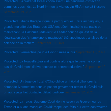
Protected: Gilbraltar et Israel connaissent une pandémie d’infection
parmi les vaccinés. La Herd Immunity via vaccin RNAm serait illusoire
September 19, 2021
Protected: Liberté thérapeutique: a part quelques Etats archaiques, la
grande majorité des Etats des USA ont décriminalisé le cannabis et
maintenant, la Californie redevient le Leader pour ce qui est de la
légalisation des “champignons magiques” thérapeutiques : analyse de la
science en la matière
September 19, 2021
Protected: Ivermectine pour le Covid : mise à jour
September 12, 2021
Protected: La Nouvelle Zealand confine alors que le pays ne connait
pas de Covid-mort: dérive sectaire et contreproductive ?
September 12,
2021
Protected: Un Juge de l’Etat d’Ohio oblige un hôpital d’honorer la
demande Ivermectine pour un patient gravement atteint du Covid puis
un autre juge fait obstacle: débat juridique
September 12, 2021
Protected: La Texas Supreme Court donne raison au Gouverneur du
Texas et aux anti-masques Covid: rappel des faits sur cette controverse