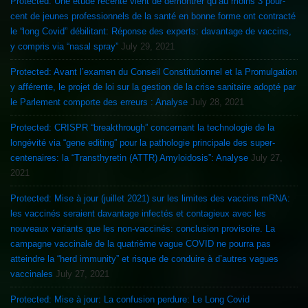
Protected: Une étude récente vient de démontrer qu’au moins 3 pour-
cent de jeunes professionnels de la santé en bonne forme ont contracté
le “long Covid” débilitant: Réponse des experts: davantage de vaccins,
y compris via “nasal spray”
July 29, 2021
Protected: Avant l’examen du Conseil Constitutionnel et la Promulgation
y afférente, le projet de loi sur la gestion de la crise sanitaire adopté par
le Parlement comporte des erreurs : Analyse
July 28, 2021
Protected: CRISPR “breakthrough” concernant la technologie de la
longévité via “gene editing” pour la pathologie principale des super-
centenaires: la “Transthyretin (ATTR) Amyloidosis”: Analyse
July 27,
2021
Protected: Mise à jour (juillet 2021) sur les limites des vaccins mRNA:
les vaccinés seraient davantage infectés et contagieux avec les
nouveaux variants que les non-vaccinés: conclusion provisoire. La
campagne vaccinale de la quatrième vague COVID ne pourra pas
atteindre la “herd immunity” et risque de conduire à d’autres vagues
vaccinales
July 27, 2021
Protected: Mise à jour: La confusion perdure: Le Long Covid