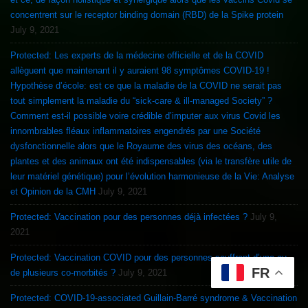
concentrent sur le receptor binding domain (RBD) de la Spike protein
July 9, 2021
Protected: Les experts de la médecine officielle et de la COVID
allèguent que maintenant il y auraient 98 symptômes COVID-19 !
Hypothèse d’école: est ce que la maladie de la COVID ne serait pas
tout simplement la maladie du “sick-care & ill-managed Society” ?
Comment est-il possible voire crédible d’imputer aux virus Covid les
innombrables fléaux inflammatoires engendrés par une Société
dysfonctionnelle alors que le Royaume des virus des océans, des
plantes et des animaux ont été indispensables (via le transfère utile de
leur matériel génétique) pour l’évolution harmonieuse de la Vie: Analyse
et Opinion de la CMH
July 9, 2021
Protected: Vaccination pour des personnes déjà infectées ?
July 9,
2021
Protected: Vaccination COVID pour des personnes souffrant d’une ou
FR
de plusieurs co-morbités ?
July 9, 2021
Protected: COVID-19-associated Guillain-Barré syndrome & Vaccination