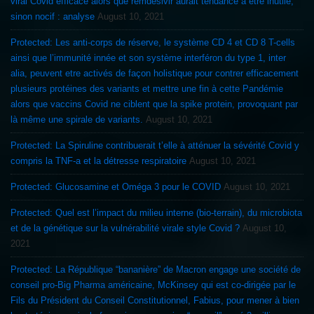
viral Covid efficace alors que remdesivir aurait tendance à etre inutile,
sinon nocif : analyse
August 10, 2021
Protected: Les anti-corps de réserve, le système CD 4 et CD 8 T-cells
ainsi que l’immunité innée et son système interféron du type 1, inter
alia, peuvent etre activés de façon holistique pour contrer efficacement
plusieurs protéines des variants et mettre une fin à cette Pandémie
alors que vaccins Covid ne ciblent que la spike protein, provoquant par
là même une spirale de variants.
August 10, 2021
Protected: La Spiruline contribuerait t’elle à atténuer la sévérité Covid y
compris la TNF-a et la détresse respiratoire
August 10, 2021
Protected: Glucosamine et Oméga 3 pour le COVID
August 10, 2021
Protected: Quel est l’impact du milieu interne (bio-terrain), du microbiota
et de la génétique sur la vulnérabilité virale style Covid ?
August 10,
2021
Protected: La République “bananière” de Macron engage une société de
conseil pro-Big Pharma américaine, McKinsey qui est co-dirigée par le
Fils du Président du Conseil Constitutionnel, Fabius, pour mener à bien