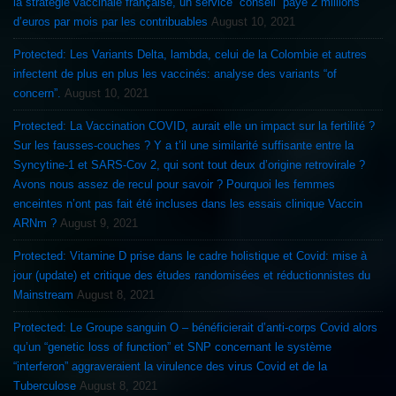
la stratégie vaccinale française, un service “conseil” payé 2 millions
d’euros par mois par les contribuables
August 10, 2021
Protected: Les Variants Delta, lambda, celui de la Colombie et autres
infectent de plus en plus les vaccinés: analyse des variants “of
concern”.
August 10, 2021
Protected: La Vaccination COVID, aurait elle un impact sur la fertilité ?
Sur les fausses-couches ? Y a t’il une similarité suffisante entre la
Syncytine-1 et SARS-Cov 2, qui sont tout deux d’origine retrovirale ?
Avons nous assez de recul pour savoir ? Pourquoi les femmes
enceintes n’ont pas fait été incluses dans les essais clinique Vaccin
ARNm ?
August 9, 2021
Protected: Vitamine D prise dans le cadre holistique et Covid: mise à
jour (update) et critique des études randomisées et réductionnistes du
Mainstream
August 8, 2021
Protected: Le Groupe sanguin O – bénéficierait d’anti-corps Covid alors
qu’un “genetic loss of function” et SNP concernant le système
“interferon” aggraveraient la virulence des virus Covid et de la
Tuberculose
August 8, 2021