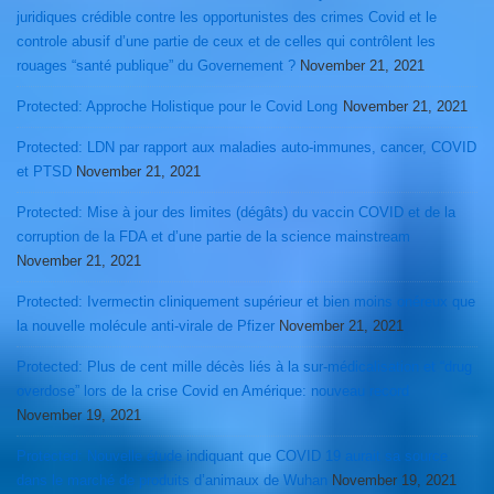
juridiques crédible contre les opportunistes des crimes Covid et le
controle abusif d’une partie de ceux et de celles qui contrôlent les
rouages “santé publique” du Governement ?
November 21, 2021
Protected: Approche Holistique pour le Covid Long
November 21, 2021
Protected: LDN par rapport aux maladies auto-immunes, cancer, COVID
et PTSD
November 21, 2021
Protected: Mise à jour des limites (dégâts) du vaccin COVID et de la
corruption de la FDA et d’une partie de la science mainstream
November 21, 2021
Protected: Ivermectin cliniquement supérieur et bien moins onéreux que
la nouvelle molécule anti-virale de Pfizer
November 21, 2021
Protected: Plus de cent mille décès liés à la sur-médicalisation et “drug
overdose” lors de la crise Covid en Amérique: nouveau record
November 19, 2021
Protected: Nouvelle étude indiquant que COVID 19 aurait sa source
dans le marché de produits d’animaux de Wuhan
November 19, 2021