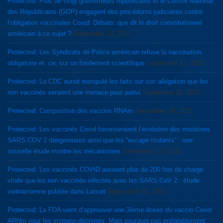
Protected: Plus de vingt gouverneurs républicains et le Comité National
des Républicains (GOP) engagent des procédures judiciaires contre
l’obligation vaccinales Covid: Débats: que dit le droit constitutionnel
américain à ce sujet ?
September 12, 2021
Protected: Les Syndicats de Police américain refuse la vaccination
obligatoire et. ce, sur un fondement scientifique
September 12, 2021
Protected: La CDC aurait manipulé les faits sur son allégation que les
non vaccinés seraient une menace pour autrui
September 11, 2021
Protected: Composition des vaccins RNAm
September 10, 2021
Protected: Les vaccinés Covid favoriseraient l’évolution des mutations
SARS COV 2 dangereuses ainsi que les “escape mutants” : une
nouvelle étude montre les mécanismes
September 10, 2021
Protected: Les vaccinés COVID auraient plus de 200 fois de charge
virale que les non vaccinés infectés avec les SARS CoV 2 : étude
vietnamienne publiée dans Lancet
September 10, 2021
Protected: La FDA vient d’approuver une 3ième doses du vaccin Covid
ARNm pour les immuno-déprimés. Mais pourquoi pas prélalablement