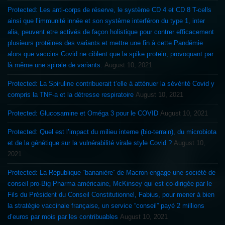
Protected: Les anti-corps de réserve, le système CD 4 et CD 8 T-cells
ainsi que l’immunité innée et son système interféron du type 1, inter
alia, peuvent etre activés de façon holistique pour contrer efficacement
plusieurs protéines des variants et mettre une fin à cette Pandémie
alors que vaccins Covid ne ciblent que la spike protein, provoquant par
là même une spirale de variants.
August 10, 2021
Protected: La Spiruline contribuerait t’elle à atténuer la sévérité Covid y
compris la TNF-a et la détresse respiratoire
August 10, 2021
Protected: Glucosamine et Oméga 3 pour le COVID
August 10, 2021
Protected: Quel est l’impact du milieu interne (bio-terrain), du microbiota
et de la génétique sur la vulnérabilité virale style Covid ?
August 10,
2021
Protected: La République “bananière” de Macron engage une société de
conseil pro-Big Pharma américaine, McKinsey qui est co-dirigée par le
Fils du Président du Conseil Constitutionnel, Fabius, pour mener à bien
la stratégie vaccinale française, un service “conseil” payé 2 millions
d’euros par mois par les contribuables
August 10, 2021