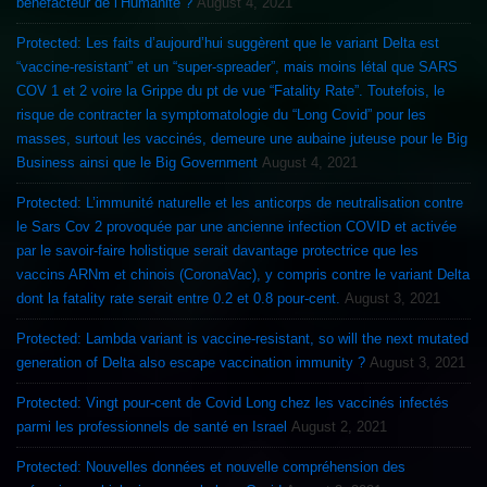
bénéfacteur de l’Humanité ?
August 4, 2021
Protected: Les faits d’aujourd’hui suggèrent que le variant Delta est
“vaccine-resistant” et un “super-spreader”, mais moins létal que SARS
COV 1 et 2 voire la Grippe du pt de vue “Fatality Rate”. Toutefois, le
risque de contracter la symptomatologie du “Long Covid” pour les
masses, surtout les vaccinés, demeure une aubaine juteuse pour le Big
Business ainsi que le Big Government
August 4, 2021
Protected: L’immunité naturelle et les anticorps de neutralisation contre
le Sars Cov 2 provoquée par une ancienne infection COVID et activée
par le savoir-faire holistique serait davantage protectrice que les
vaccins ARNm et chinois (CoronaVac), y compris contre le variant Delta
dont la fatality rate serait entre 0.2 et 0.8 pour-cent.
August 3, 2021
Protected: Lambda variant is vaccine-resistant, so will the next mutated
generation of Delta also escape vaccination immunity ?
August 3, 2021
Protected: Vingt pour-cent de Covid Long chez les vaccinés infectés
parmi les professionnels de santé en Israel
August 2, 2021
Protected: Nouvelles données et nouvelle compréhension des