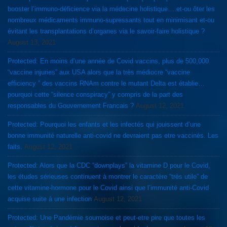
booster l’immuno-déficience via la médecine holistique….et-ou ôter les
nombreux médicaments immuno-supressants tout en minimisant et-ou
évitant les transplantations d’organes via le savoir-faire holistique ?
August 13, 2021
Protected: En moins d’une année de Covid vaccins, plus de 500,000
“vaccine injuries” aux USA alors que la très médiocre “vaccine
efficiency ” des vaccins RNAm contre le mutant Delta est établie…
pourquoi cette “silence conspiracy” y compris de la part des
responsables du Gouvernement Francais ?
August 12, 2021
Protected: Pourquoi les enfants et les infectés qui jouissent d’une
bonne immunité naturelle anti-covid ne devraient pas etre vaccinés. Les
faits.
August 12, 2021
Protected: Alors que la CDC “downplays” la vitamine D pour le Covid,
les études sérieuses continuent à montrer le caractère “très utile” de
cette vitamine-hormone pour le Covid ainsi que l’immunité anti-Covid
acquise suite à une infection
August 12, 2021
Protected: Une Pandémie sournoise et peut-etre pire que toutes les