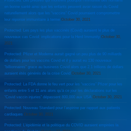
Protected: Les preuves qui montrent pourquoi l’immunité des humains
en bonne santé ainsi que les enfants peuvent avoir raison du Covid
naturellement alors que les “vaccins” Covid pourraient compromettre
leur réponse immunitaire à terme
October 30, 2021
Protected: Les pays les plus vaccinés (Covid) auraient le plus de
nouveaux cas Covid: implications pour la Herd Immunity
October 30,
2021
Protected: Pfizer et Moderna aurait gagné un peu plus de 90 milliards
de dollars pour les vaccins Covid et il y aurait eu 130 nouveaux
“billionnaires” grace au business Covid alors que 2.1 trillions de dollars
auraient étés générés de la crise Covid
October 30, 2021
Protected: La FDA donne le feu vert pour les “vaccins” Pfizer pour les
enfants entre 5 et 11 ans alors qu’à ce jour les déclarations sur les
“Covid vaccin injuries” dépassent 800,000 aux USA
October 30, 2021
Protected: Nouveau Standard pour l’aspirine par rapport aux patients
cardiaques
October 30, 2021
Protected: L’épidémie et la politique du COVID auraient empirées la