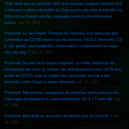
“mild” alors que les autorités CDC et le nouveau Surgeon General USA,
continuent à refuser de publier du Data sur les vaccinés ré-infectés via
Delta tout en faisant une big campagne contre la mis-information
tueuse.
July 22, 2021
Protected: Le Sex Faible: Pourquoi les Hommes sont beaucoup plus
vulnérables au COVID sévère que les femmes ? ACE2, Hormones, CD
4, IL6, genes, neuro-peptides, menstruation, comportement à risque,
why why why ?
July 16, 2021
Protected: Secrets de la Super-Longévité: La Frailty (faiblesse via
sarcopenia) des vieux (y compris des biologiquement vieux de 35 ans)
et liée au COVID, mais la vitalité des centenaires est liée à leur
immunité contre Covid et autres infections
July 16, 2021
Protected: Mécanismes biologiques de protection anti-Covid pour les
super-âgés (centenaires et supercentenaires): CD 4 + T inter alia
July
16, 2021
Protected: Baricitinib en associant remdesivir pour le Covid 19 ?
July
16, 2021