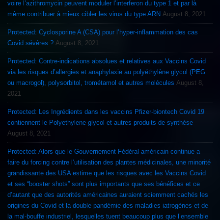
voire l’azithromycin peuvent moduler l’interferon du type 1 et par là
même contribuer à mieux cibler les virus du type ARN
August 8, 2021
Protected: Cyclosporine A (CSA) pour l’hyper-inflammation des cas
Covid sévères ?
August 8, 2021
Protected: Contre-indications absolues et relatives aux Vaccins Covid
via les risques d’allergies et anaphylaxie au polyéthylène glycol (PEG
ou macrogol), polysorbitol, trométamol et autres molécules
August 8,
2021
Protected: Les Ingrédients dans les vaccins Pfizer-biontech Covid 19
contiennent le Polyethylene glycol et autres produits de synthèse
August 8, 2021
Protected: Alors que le Gouvernement Fédéral américain continue a
faire du forcing contre l’utilisation des plantes médicinales, une minorité
grandissante des USA estime que les risques avec les Vaccins Covid
et ses “booster shots” sont plus importants que ses bénéfices et ce
d’autant que des autorités américaines auraient sciemment cachés les
origines du Covid et la double pandémie des maladies iatrogènes et de
la mal-bouffe industriel, lesquelles tuent beaucoup plus que l’ensemble