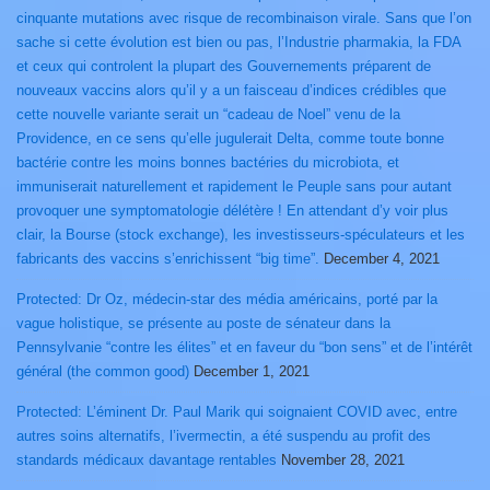
cinquante mutations avec risque de recombinaison virale. Sans que l’on
sache si cette évolution est bien ou pas, l’Industrie pharmakia, la FDA
et ceux qui controlent la plupart des Gouvernements préparent de
nouveaux vaccins alors qu’il y a un faisceau d’indices crédibles que
cette nouvelle variante serait un “cadeau de Noel” venu de la
Providence, en ce sens qu’elle jugulerait Delta, comme toute bonne
bactérie contre les moins bonnes bactéries du microbiota, et
immuniserait naturellement et rapidement le Peuple sans pour autant
provoquer une symptomatologie délétère ! En attendant d’y voir plus
clair, la Bourse (stock exchange), les investisseurs-spéculateurs et les
fabricants des vaccins s’enrichissent “big time”.
December 4, 2021
Protected: Dr Oz, médecin-star des média américains, porté par la
vague holistique, se présente au poste de sénateur dans la
Pennsylvanie “contre les élites” et en faveur du “bon sens” et de l’intérêt
général (the common good)
December 1, 2021
Protected: L’éminent Dr. Paul Marik qui soignaient COVID avec, entre
autres soins alternatifs, l’ivermectin, a été suspendu au profit des
standards médicaux davantage rentables
November 28, 2021