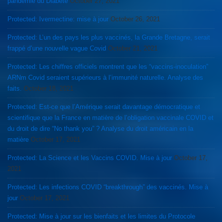
pandémie du Diabète
October 27, 2021
Protected: Ivermectine: mise à jour
October 26, 2021
Protected: L’un des pays les plus vaccinés, la Grande Bretagne, serait
frappé d’une nouvelle vague Covid
October 21, 2021
Protected: Les chiffres officiels montrent que les “vaccins-inoculation”
ARNm Covid seraient supérieurs à l’immunité naturelle. Analyse des
faits.
October 18, 2021
Protected: Est-ce que l’Amérique serait davantage démocratique et
scientifique que la France en matière de l’obligation vaccinale COVID et
du droit de dire “No thank you” ? Analyse du droit américain en la
matière
October 17, 2021
Protected: La Science et les Vaccins COVID. Mise à jour
October 17,
2021
Protected: Les infections COVID “breakthrough” des vaccinés. Mise à
jour
October 17, 2021
Protected: Mise à jour sur les bienfaits et les limites du Protocole