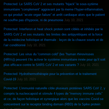
Protected: Le SARS CoV 2 et ses mutants “hijack” le sous-sytème
immunitaire “complement” aggravant par là meme l’hyper-inflammation,
ce qui produit “acute organ failure” et arrêt cardiaque alors que le patient
ne souffre pas d’hypoxie, ni de pneumonie
July 10, 2021
Protected: Interferon et heat shock protein sont ciblés et inhibés par le
SARS CoV 2 et ses mutants: les limites des antipyrétiques et la force
de la médecine holistique et thermale : leçon de la chauve souris et de
l’air conditionné
July 10, 2021
Protected: Les virus du “common cold” (les “human rhinoviruses
(HRVs)) peuvent t’ils activer le système immunitaire innée pour qu’il soit
plus efficace contre le SARS CoV 2 et ses variants ?
July 10, 2021
Protected: Hydrothermothérapie pour la prévention et le traitement
Covid-19
July 10, 2021
Protected: L’immunité naturelle cible plusieurs protéines SARS CoV 2, y
compris la nucleocapsid et stimule 4 types de “memory immune cells”
et ce, de façon holistique et synergique alors que les vaccins Covid se
concentrent sur le receptor binding domain (RBD) de la Spike protein