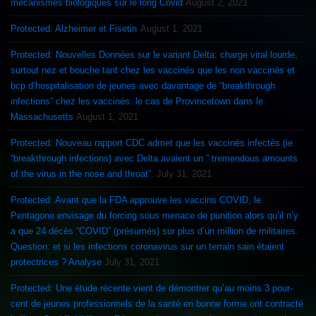
mécanismes biologiques sur le long Covid
August 2, 2021
Protected: Alzheimer et Fisetin
August 1, 2021
Protected: Nouvelles Données sur le variant Delta: charge viral lourde,
surtout nez et bouche tant chez les vaccinés que les non vaccinés et
bcp d’hospitalisation de jeunes avec davantage de “breakthrough
infections” chez les vaccinés: le cas de Provincetown dans le
Massachusetts
August 1, 2021
Protected: Nouveau rapport CDC admet que les vaccinés infectés (ie
“breakthrough infections) avec Delta avaient un ” tremendous amounts
of the virus in the nose and throat”.
July 31, 2021
Protected: Avant que la FDA approuve les vaccins COVID, le
Pentagone envisage du forcing sous menace de punition alors qu’il n’y
a que 24 décès “COVID” (présumés) sur plus d’un million de militaires.
Question: et si les infections coronavirus sur un terrain sain étaient
protectrices ? Analyse
July 31, 2021
Protected: Une étude récente vient de démontrer qu’au moins 3 pour-
cent de jeunes professionnels de la santé en bonne forme ont contracté