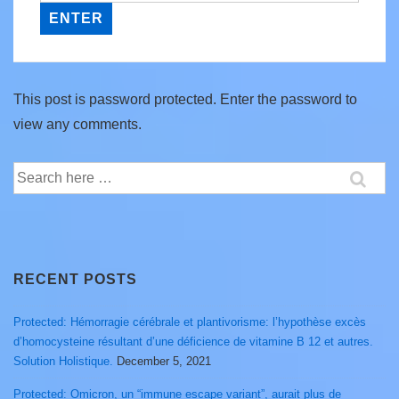
This post is password protected. Enter the password to
view any comments.
Search
for:
RECENT POSTS
Protected: Hémorragie cérébrale et plantivorisme: l’hypothèse excès
d’homocysteine résultant d’une déficience de vitamine B 12 et autres.
Solution Holistique.
December 5, 2021
Protected: Omicron, un “immune escape variant”, aurait plus de