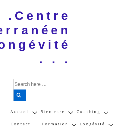
↓
 . .Centre
Skip
to
erranéen
Main
Content
ongévité
. . .
Search
for:
Main
Accueil
Bien-etre
Coaching
Navigation
Contact
Formation
Longévité