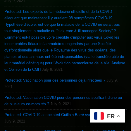
July 9, 2021
Protected: Les experts de la médecine officielle et de la COVID
allèguent que maintenant il y auraient 98 symptômes COVID-19 !
Hypothèse d’école: est ce que la maladie de la COVID ne serait pas
tout simplement la maladie du “sick-care & ill-managed Society” ?
Comment est-il possible voire crédible d’imputer aux virus Covid les
innombrables fléaux inflammatoires engendrés par une Société
dysfonctionnelle alors que le Royaume des virus des océans, des
plantes et des animaux ont été indispensables (via le transfère utile de
leur matériel génétique) pour l’évolution harmonieuse de la Vie: Analyse
et Opinion de la CMH
July 9, 2021
Protected: Vaccination pour des personnes déjà infectées ?
July 9,
2021
Protected: Vaccination COVID pour des personnes souffrant d’une ou
de plusieurs co-morbités ?
July 9, 2021
Protected: COVID-19-associated Guillain-Barré syndrome & Vaccination
FR
July 9, 2021