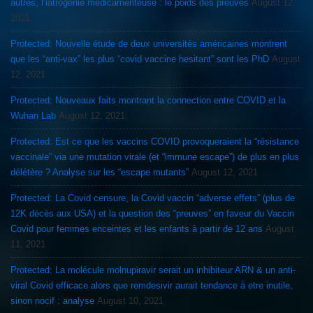
autres, l’iatrogénie médicamenteuse : le poids des preuves
August 12,
2021
Protected: Nouvelle étude de deux universités américaines montrent
que les “anti-vax” les plus “covid vaccine hesitant” sont les PhD
August
12, 2021
Protected: Nouveaux faits montrant la connection entre COVID et la
Wuhan Lab
August 12, 2021
Protected: Est ce que les vaccins COVID provoqueraient la “résistance
vaccinale” via une mutation virale (et “immune escape”) de plus en plus
délétère ? Analyse sur les “escape mutants”
August 12, 2021
Protected: La Covid censure, la Covid vaccin “adverse effets” (plus de
12K décès aux USA) et la question des “preuves” en faveur du Vaccin
Covid pour femmes enceintes et les enfants à partir de 12 ans
August
11, 2021
Protected: La molécule molnupiravir serait un inhibiteur ARN & un anti-
viral Covid efficace alors que remdesivir aurait tendance à etre inutile,
sinon nocif : analyse
August 10, 2021