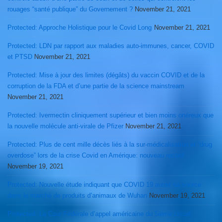
rouages “santé publique” du Governement ?
November 21, 2021
Protected: Approche Holistique pour le Covid Long
November 21, 2021
Protected: LDN par rapport aux maladies auto-immunes, cancer, COVID
et PTSD
November 21, 2021
Protected: Mise à jour des limites (dégâts) du vaccin COVID et de la
corruption de la FDA et d’une partie de la science mainstream
November 21, 2021
Protected: Ivermectin cliniquement supérieur et bien moins onéreux que
la nouvelle molécule anti-virale de Pfizer
November 21, 2021
Protected: Plus de cent mille décès liés à la sur-médicalisation et “drug
overdose” lors de la crise Covid en Amérique: nouveau record
November 19, 2021
Protected: Nouvelle étude indiquant que COVID 19 aurait sa source
dans le marché de produits d’animaux de Wuhan
November 19, 2021
Protected: La Cour Fédérale d’appel américaine du 5ieme circuit