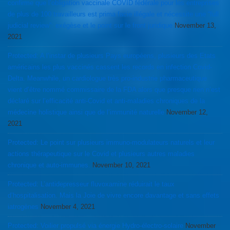
confirme que l’obligation vaccinale COVID fédérale pour les entreprises
de plus de 100 travailleurs est prima facie illégale et nécessite une “full
judicial review”: exégèse et le point sur le front juridique
November 13,
2021
Protected: A l’instar de plusieurs Pays européens, plusieurs des Etats
américains les plus vaccinés cassent les records en infection Covid-
Delta. Meanwhile, un cardiologue très pro-industrie pharmaceutique
vient d’être nommé commissaire de la FDA alors que presque rien n’est
déclaré sur l’efficacité anti-Covid et anti-maladies chroniques de la
médecine holistique ainsi que de l’immunité naturelle
November 12,
2021
Protected: Le point sur plusieurs immuno-modulateurs naturels et leur
actions thérapeutique sur le Covid et plusieurs autres maladies
chronique et auto-immunes.
November 10, 2021
Protected: L’antidepresseur fluvoxamine réduirait le taux
d’hospitalisation. Mais la Joie de vivre encore davantage et sans effets
iatrogènes
November 4, 2021
Protected: Voilier propulsé via énergie Hydro-électro-solaire
November