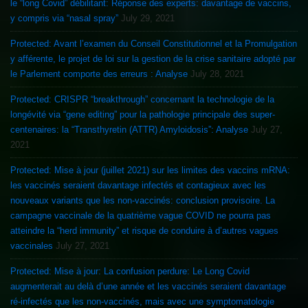
le “long Covid” débilitant: Réponse des experts: davantage de vaccins,
y compris via “nasal spray”
July 29, 2021
Protected: Avant l’examen du Conseil Constitutionnel et la Promulgation
y afférente, le projet de loi sur la gestion de la crise sanitaire adopté par
le Parlement comporte des erreurs : Analyse
July 28, 2021
Protected: CRISPR “breakthrough” concernant la technologie de la
longévité via “gene editing” pour la pathologie principale des super-
centenaires: la “Transthyretin (ATTR) Amyloidosis”: Analyse
July 27,
2021
Protected: Mise à jour (juillet 2021) sur les limites des vaccins mRNA:
les vaccinés seraient davantage infectés et contagieux avec les
nouveaux variants que les non-vaccinés: conclusion provisoire. La
campagne vaccinale de la quatrième vague COVID ne pourra pas
atteindre la “herd immunity” et risque de conduire à d’autres vagues
vaccinales
July 27, 2021
Protected: Mise à jour: La confusion perdure: Le Long Covid
augmenterait au delà d’une année et les vaccinés seraient davantage
ré-infectés que les non-vaccinés, mais avec une symptomatologie