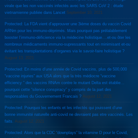
virale que les non vaccinés infectés avec les SARS CoV 2 : étude
vietnamienne publiée dans Lancet
September 10, 2021
Protected: La FDA vient d’approuver une 3ième doses du vaccin Covid
ARNm pour les immuno-déprimés. Mais pourquoi pas prélalablement
booster l’immuno-déficience via la médecine holistique….et-ou ôter les
nombreux médicaments immuno-supressants tout en minimisant et-ou
évitant les transplantations d’organes via le savoir-faire holistique ?
August 13, 2021
Protected: En moins d’une année de Covid vaccins, plus de 500,000
“vaccine injuries” aux USA alors que la très médiocre “vaccine
efficiency ” des vaccins RNAm contre le mutant Delta est établie…
pourquoi cette “silence conspiracy” y compris de la part des
responsables du Gouvernement Francais ?
August 12, 2021
Protected: Pourquoi les enfants et les infectés qui jouissent d’une
bonne immunité naturelle anti-covid ne devraient pas etre vaccinés. Les
faits.
August 12, 2021
Protected: Alors que la CDC “downplays” la vitamine D pour le Covid,