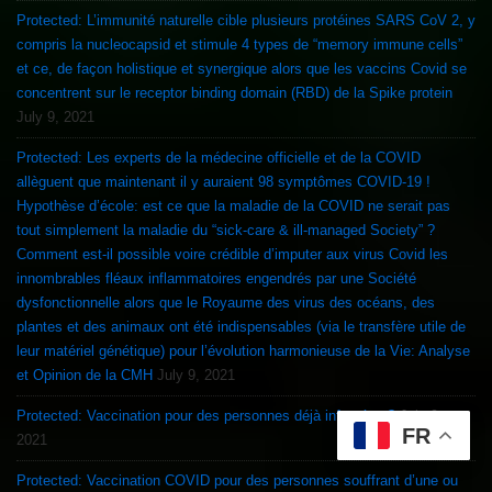
Protected: L’immunité naturelle cible plusieurs protéines SARS CoV 2, y
compris la nucleocapsid et stimule 4 types de “memory immune cells”
et ce, de façon holistique et synergique alors que les vaccins Covid se
concentrent sur le receptor binding domain (RBD) de la Spike protein
July 9, 2021
Protected: Les experts de la médecine officielle et de la COVID
allèguent que maintenant il y auraient 98 symptômes COVID-19 !
Hypothèse d’école: est ce que la maladie de la COVID ne serait pas
tout simplement la maladie du “sick-care & ill-managed Society” ?
Comment est-il possible voire crédible d’imputer aux virus Covid les
innombrables fléaux inflammatoires engendrés par une Société
dysfonctionnelle alors que le Royaume des virus des océans, des
plantes et des animaux ont été indispensables (via le transfère utile de
leur matériel génétique) pour l’évolution harmonieuse de la Vie: Analyse
et Opinion de la CMH
July 9, 2021
Protected: Vaccination pour des personnes déjà infectées ?
July 9,
FR
2021
Protected: Vaccination COVID pour des personnes souffrant d’une ou