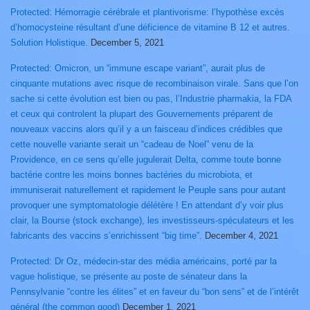
Protected: Hémorragie cérébrale et plantivorisme: l’hypothèse excès
d’homocysteine résultant d’une déficience de vitamine B 12 et autres.
Solution Holistique.
December 5, 2021
Protected: Omicron, un “immune escape variant”, aurait plus de
cinquante mutations avec risque de recombinaison virale. Sans que l’on
sache si cette évolution est bien ou pas, l’Industrie pharmakia, la FDA
et ceux qui controlent la plupart des Gouvernements préparent de
nouveaux vaccins alors qu’il y a un faisceau d’indices crédibles que
cette nouvelle variante serait un “cadeau de Noel” venu de la
Providence, en ce sens qu’elle jugulerait Delta, comme toute bonne
bactérie contre les moins bonnes bactéries du microbiota, et
immuniserait naturellement et rapidement le Peuple sans pour autant
provoquer une symptomatologie délétère ! En attendant d’y voir plus
clair, la Bourse (stock exchange), les investisseurs-spéculateurs et les
fabricants des vaccins s’enrichissent “big time”.
December 4, 2021
Protected: Dr Oz, médecin-star des média américains, porté par la
vague holistique, se présente au poste de sénateur dans la
Pennsylvanie “contre les élites” et en faveur du “bon sens” et de l’intérêt
général (the common good)
December 1, 2021