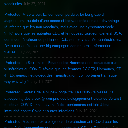
vaccinales
July 27, 2021
Protected: Mise à jour: La confusion perdure: Le Long Covid
augmenterait au delà d’une année et les vaccinés seraient davantage
ré-infectés que les non-vaccinés, mais avec une symptomatologie
“mild” alors que les autorités CDC et le nouveau Surgeon General USA,
continuent à refuser de publier du Data sur les vaccinés ré-infectés via
Delta tout en faisant une big campagne contre la mis-information
tueuse.
July 22, 2021
Protected: Le Sex Faible: Pourquoi les Hommes sont beaucoup plus
vulnérables au COVID sévère que les femmes ? ACE2, Hormones, CD
4, IL6, genes, neuro-peptides, menstruation, comportement à risque,
why why why ?
July 16, 2021
Protected: Secrets de la Super-Longévité: La Frailty (faiblesse via
sarcopenia) des vieux (y compris des biologiquement vieux de 35 ans)
et liée au COVID, mais la vitalité des centenaires est liée à leur
immunité contre Covid et autres infections
July 16, 2021
Protected: Mécanismes biologiques de protection anti-Covid pour les
super-âgés (centenaires et supercentenaires): CD 4 + T inter alia
July