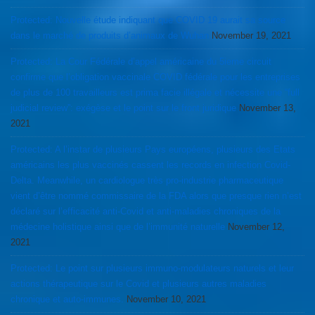
Protected: Nouvelle étude indiquant que COVID 19 aurait sa source
dans le marché de produits d’animaux de Wuhan
November 19, 2021
Protected: La Cour Fédérale d’appel américaine du 5ieme circuit
confirme que l’obligation vaccinale COVID fédérale pour les entreprises
de plus de 100 travailleurs est prima facie illégale et nécessite une “full
judicial review”: exégèse et le point sur le front juridique
November 13,
2021
Protected: A l’instar de plusieurs Pays européens, plusieurs des Etats
américains les plus vaccinés cassent les records en infection Covid-
Delta. Meanwhile, un cardiologue très pro-industrie pharmaceutique
vient d’être nommé commissaire de la FDA alors que presque rien n’est
déclaré sur l’efficacité anti-Covid et anti-maladies chroniques de la
médecine holistique ainsi que de l’immunité naturelle
November 12,
2021
Protected: Le point sur plusieurs immuno-modulateurs naturels et leur
actions thérapeutique sur le Covid et plusieurs autres maladies
chronique et auto-immunes.
November 10, 2021