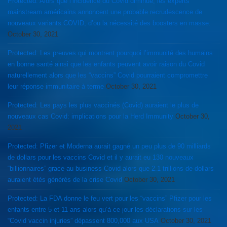
Protected: Alors que l’incidence du Covid diminue, les experts
mainstream américains annoncent une probable recrudescence de
nouveaux variants COVID, d’ou la nécessité des boosters en masse.
October 30, 2021
Protected: Les preuves qui montrent pourquoi l’immunité des humains
en bonne santé ainsi que les enfants peuvent avoir raison du Covid
naturellement alors que les “vaccins” Covid pourraient compromettre
leur réponse immunitaire à terme
October 30, 2021
Protected: Les pays les plus vaccinés (Covid) auraient le plus de
nouveaux cas Covid: implications pour la Herd Immunity
October 30,
2021
Protected: Pfizer et Moderna aurait gagné un peu plus de 90 milliards
de dollars pour les vaccins Covid et il y aurait eu 130 nouveaux
“billionnaires” grace au business Covid alors que 2.1 trillions de dollars
auraient étés générés de la crise Covid
October 30, 2021
Protected: La FDA donne le feu vert pour les “vaccins” Pfizer pour les
enfants entre 5 et 11 ans alors qu’à ce jour les déclarations sur les
“Covid vaccin injuries” dépassent 800,000 aux USA
October 30, 2021