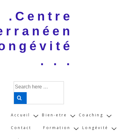
↓
 . .Centre
Skip
to
erranéen
Main
Content
ongévité
. . .
Search
for:
Main
Accueil
Bien-etre
Coaching
Navigation
Contact
Formation
Longévité