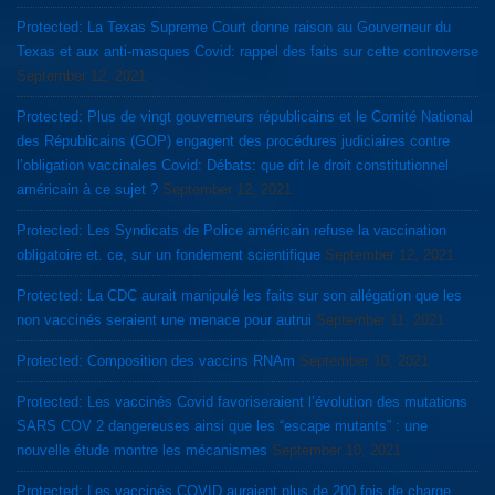
Protected: La Texas Supreme Court donne raison au Gouverneur du
Texas et aux anti-masques Covid: rappel des faits sur cette controverse
September 12, 2021
Protected: Plus de vingt gouverneurs républicains et le Comité National
des Républicains (GOP) engagent des procédures judiciaires contre
l’obligation vaccinales Covid: Débats: que dit le droit constitutionnel
américain à ce sujet ?
September 12, 2021
Protected: Les Syndicats de Police américain refuse la vaccination
obligatoire et. ce, sur un fondement scientifique
September 12, 2021
Protected: La CDC aurait manipulé les faits sur son allégation que les
non vaccinés seraient une menace pour autrui
September 11, 2021
Protected: Composition des vaccins RNAm
September 10, 2021
Protected: Les vaccinés Covid favoriseraient l’évolution des mutations
SARS COV 2 dangereuses ainsi que les “escape mutants” : une
nouvelle étude montre les mécanismes
September 10, 2021
Protected: Les vaccinés COVID auraient plus de 200 fois de charge