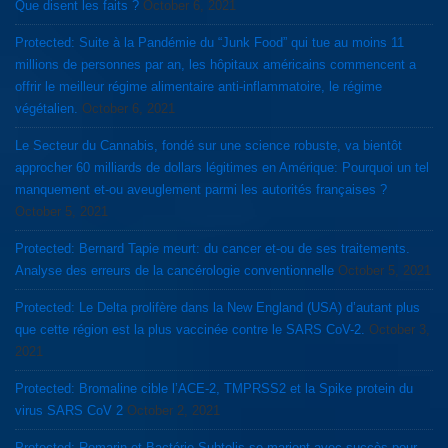
Que disent les faits ?
October 6, 2021
Protected: Suite à la Pandémie du “Junk Food” qui tue au moins 11
millions de personnes par an, les hôpitaux américains commencent a
offrir le meilleur régime alimentaire anti-inflammatoire, le régime
végétalien.
October 6, 2021
Le Secteur du Cannabis, fondé sur une science robuste, va bientôt
approcher 60 milliards de dollars légitimes en Amérique: Pourquoi un tel
manquement et-ou aveuglement parmi les autorités françaises ?
October 5, 2021
Protected: Bernard Tapie meurt: du cancer et-ou de ses traitements.
Analyse des erreurs de la cancérologie conventionnelle
October 5, 2021
Protected: Le Delta prolifère dans la New England (USA) d’autant plus
que cette région est la plus vaccinée contre le SARS CoV-2.
October 3,
2021
Protected: Bromaline cible l’ACE-2, TMPRSS2 et la Spike protein du
virus SARS CoV 2
October 2, 2021
Protected: Romarin et Bactérie Subtelis se marient avec succès pour