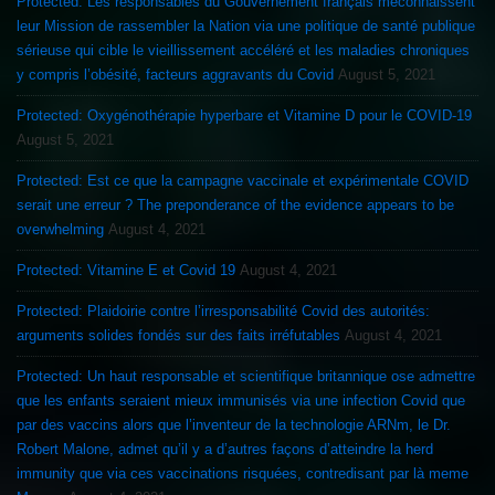
Protected: Les responsables du Gouvernement français méconnaissent
leur Mission de rassembler la Nation via une politique de santé publique
sérieuse qui cible le vieillissement accéléré et les maladies chroniques
y compris l’obésité, facteurs aggravants du Covid
August 5, 2021
Protected: Oxygénothérapie hyperbare et Vitamine D pour le COVID-19
August 5, 2021
Protected: Est ce que la campagne vaccinale et expérimentale COVID
serait une erreur ? The preponderance of the evidence appears to be
overwhelming
August 4, 2021
Protected: Vitamine E et Covid 19
August 4, 2021
Protected: Plaidoirie contre l’irresponsabilité Covid des autorités:
arguments solides fondés sur des faits irréfutables
August 4, 2021
Protected: Un haut responsable et scientifique britannique ose admettre
que les enfants seraient mieux immunisés via une infection Covid que
par des vaccins alors que l’inventeur de la technologie ARNm, le Dr.
Robert Malone, admet qu’il y a d’autres façons d’atteindre la herd
immunity que via ces vaccinations risquées, contredisant par là meme