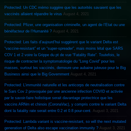
Protected: Un CDC mémo suggère que les autorités savaient que les
vaccinés allaient répandre le virus
August 4, 2021
Protected: Pfizer, une organisation criminelle, un agent de l’Etat ou une
bénéfacteur de l’Humanité ?
August 4, 2021
Protected: Les faits d’aujourd’hui suggèrent que le variant Delta est
“vaccine-resistant” et un “super-spreader”, mais moins létal que SARS
COV 1 et 2 voire la Grippe du pt de vue “Fatality Rate”. Toutefois, le
risque de contracter la symptomatologie du “Long Covid” pour les
masses, surtout les vaccinés, demeure une aubaine juteuse pour le Big
Business ainsi que le Big Government
August 4, 2021
Protected: L’immunité naturelle et les anticorps de neutralisation contre
le Sars Cov 2 provoquée par une ancienne infection COVID et activée
par le savoir-faire holistique serait davantage protectrice que les
vaccins ARNm et chinois (CoronaVac), y compris contre le variant Delta
dont la fatality rate serait entre 0.2 et 0.8 pour-cent.
August 3, 2021
Protected: Lambda variant is vaccine-resistant, so will the next mutated
generation of Delta also escape vaccination immunity ?
August 3, 2021