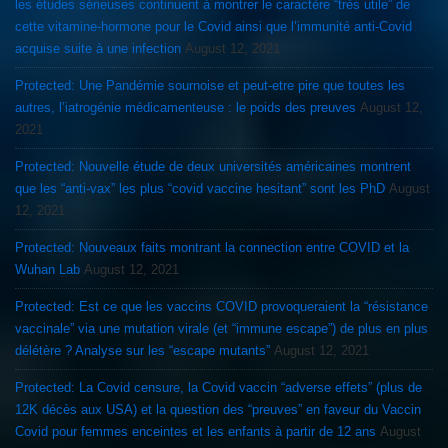
les études sérieuses continuent à montrer le caractère “très utile” de
cette vitamine-hormone pour le Covid ainsi que l’immunité anti-Covid
acquise suite à une infection
August 12, 2021
Protected: Une Pandémie sournoise et peut-etre pire que toutes les
autres, l’iatrogénie médicamenteuse : le poids des preuves
August 12,
2021
Protected: Nouvelle étude de deux universités américaines montrent
que les “anti-vax” les plus “covid vaccine hesitant” sont les PhD
August
12, 2021
Protected: Nouveaux faits montrant la connection entre COVID et la
Wuhan Lab
August 12, 2021
Protected: Est ce que les vaccins COVID provoqueraient la “résistance
vaccinale” via une mutation virale (et “immune escape”) de plus en plus
délétère ? Analyse sur les “escape mutants”
August 12, 2021
Protected: La Covid censure, la Covid vaccin “adverse effets” (plus de
12K décès aux USA) et la question des “preuves” en faveur du Vaccin
Covid pour femmes enceintes et les enfants à partir de 12 ans
August