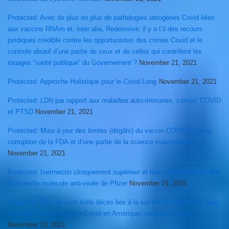
Protected: Avec de plus en plus de pathologies iatrogènes Covid liées
aux vaccins RNAm et, inter alia, Redemsivir, il y a t’il des recours
juridiques crédible contre les opportunistes des crimes Covid et le
controle abusif d’une partie de ceux et de celles qui contrôlent les
rouages “santé publique” du Governement ?
November 21, 2021
Protected: Approche Holistique pour le Covid Long
November 21, 2021
Protected: LDN par rapport aux maladies auto-immunes, cancer, COVID
et PTSD
November 21, 2021
Protected: Mise à jour des limites (dégâts) du vaccin COVID et de la
corruption de la FDA et d’une partie de la science mainstream
November 21, 2021
Protected: Ivermectin cliniquement supérieur et bien moins onéreux que
la nouvelle molécule anti-virale de Pfizer
November 21, 2021
Protected: Plus de cent mille décès liés à la sur-médicalisation et “drug
overdose” lors de la crise Covid en Amérique: nouveau record
November 19, 2021