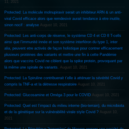
11, 2021
Protected: La molécule molnupiravir serait un inhibiteur ARN & un anti-
viral Covid efficace alors que remdesivir aurait tendance à etre inutile,
sinon nocif : analyse
August 10, 2021
Protected: Les anti-corps de réserve, le système CD 4 et CD 8 T-cells
ainsi que l’immunité innée et son système interféron du type 1, inter
alia, peuvent etre activés de façon holistique pour contrer efficacement
plusieurs protéines des variants et mettre une fin à cette Pandémie
alors que vaccins Covid ne ciblent que la spike protein, provoquant par
là même une spirale de variants.
August 10, 2021
Protected: La Spiruline contribuerait t’elle à atténuer la sévérité Covid y
compris la TNF-a et la détresse respiratoire
August 10, 2021
Protected: Glucosamine et Oméga 3 pour le COVID
August 10, 2021
Protected: Quel est l’impact du milieu interne (bio-terrain), du microbiota
et de la génétique sur la vulnérabilité virale style Covid ?
August 10,
2021
Protected: La République “bananière” de Macron engage une société de