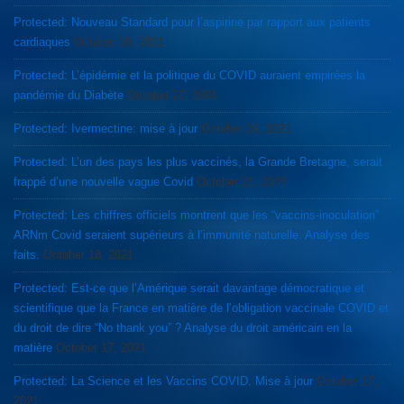
Protected: Nouveau Standard pour l’aspirine par rapport aux patients
cardiaques
October 30, 2021
Protected: L’épidémie et la politique du COVID auraient empirées la
pandémie du Diabète
October 27, 2021
Protected: Ivermectine: mise à jour
October 26, 2021
Protected: L’un des pays les plus vaccinés, la Grande Bretagne, serait
frappé d’une nouvelle vague Covid
October 21, 2021
Protected: Les chiffres officiels montrent que les “vaccins-inoculation”
ARNm Covid seraient supérieurs à l’immunité naturelle. Analyse des
faits.
October 18, 2021
Protected: Est-ce que l’Amérique serait davantage démocratique et
scientifique que la France en matière de l’obligation vaccinale COVID et
du droit de dire “No thank you” ? Analyse du droit américain en la
matière
October 17, 2021
Protected: La Science et les Vaccins COVID. Mise à jour
October 17,
2021