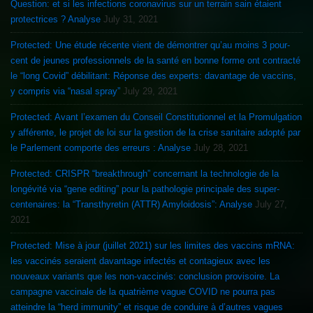
Question: et si les infections coronavirus sur un terrain sain étaient
protectrices ? Analyse
July 31, 2021
Protected: Une étude récente vient de démontrer qu’au moins 3 pour-
cent de jeunes professionnels de la santé en bonne forme ont contracté
le “long Covid” débilitant: Réponse des experts: davantage de vaccins,
y compris via “nasal spray”
July 29, 2021
Protected: Avant l’examen du Conseil Constitutionnel et la Promulgation
y afférente, le projet de loi sur la gestion de la crise sanitaire adopté par
le Parlement comporte des erreurs : Analyse
July 28, 2021
Protected: CRISPR “breakthrough” concernant la technologie de la
longévité via “gene editing” pour la pathologie principale des super-
centenaires: la “Transthyretin (ATTR) Amyloidosis”: Analyse
July 27,
2021
Protected: Mise à jour (juillet 2021) sur les limites des vaccins mRNA:
les vaccinés seraient davantage infectés et contagieux avec les
nouveaux variants que les non-vaccinés: conclusion provisoire. La
campagne vaccinale de la quatrième vague COVID ne pourra pas
atteindre la “herd immunity” et risque de conduire à d’autres vagues