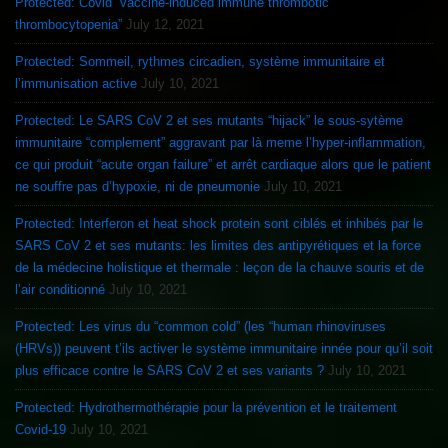
Protected: Covid “vaccine-induced immune thrombotic
thrombocytopenia”
July 12, 2021
Protected: Sommeil, rythmes circadien, système immunitaire et
l’immunisation active
July 10, 2021
Protected: Le SARS CoV 2 et ses mutants “hijack” le sous-sytème
immunitaire “complement” aggravant par là meme l’hyper-inflammation,
ce qui produit “acute organ failure” et arrêt cardiaque alors que le patient
ne souffre pas d’hypoxie, ni de pneumonie
July 10, 2021
Protected: Interferon et heat shock protein sont ciblés et inhibés par le
SARS CoV 2 et ses mutants: les limites des antipyrétiques et la force
de la médecine holistique et thermale : leçon de la chauve souris et de
l’air conditionné
July 10, 2021
Protected: Les virus du “common cold” (les “human rhinoviruses
(HRVs)) peuvent t’ils activer le système immunitaire innée pour qu’il soit
plus efficace contre le SARS CoV 2 et ses variants ?
July 10, 2021
Protected: Hydrothermothérapie pour la prévention et le traitement
Covid-19
July 10, 2021