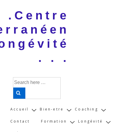
↓
 . .Centre
Skip
to
erranéen
Main
Content
ongévité
. . .
Search
for:
Main
Accueil
Bien-etre
Coaching
Navigation
Contact
Formation
Longévité