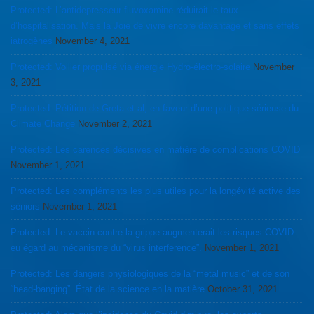
Protected: L’antidepresseur fluvoxamine réduirait le taux
d’hospitalisation. Mais la Joie de vivre encore davantage et sans effets
iatrogènes
November 4, 2021
Protected: Voilier propulsé via énergie Hydro-électro-solaire
November
3, 2021
Protected: Pétition de Greta et al, en faveur d’une politique sérieuse du
Climate Change
November 2, 2021
Protected: Les carences décisives en matière de complications COVID
November 1, 2021
Protected: Les compléments les plus utiles pour la longévité active des
séniors
November 1, 2021
Protected: Le vaccin contre la grippe augmenterait les risques COVID
eu égard au mécanisme du “virus interference”.
November 1, 2021
Protected: Les dangers physiologiques de la “metal music” et de son
“head-banging”. État de la science en la matière
October 31, 2021