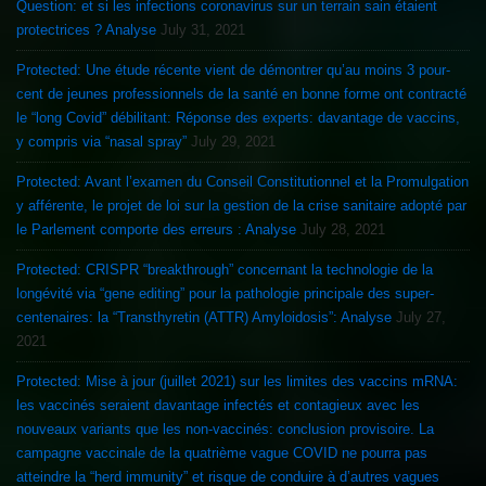
Question: et si les infections coronavirus sur un terrain sain étaient
protectrices ? Analyse
July 31, 2021
Protected: Une étude récente vient de démontrer qu’au moins 3 pour-
cent de jeunes professionnels de la santé en bonne forme ont contracté
le “long Covid” débilitant: Réponse des experts: davantage de vaccins,
y compris via “nasal spray”
July 29, 2021
Protected: Avant l’examen du Conseil Constitutionnel et la Promulgation
y afférente, le projet de loi sur la gestion de la crise sanitaire adopté par
le Parlement comporte des erreurs : Analyse
July 28, 2021
Protected: CRISPR “breakthrough” concernant la technologie de la
longévité via “gene editing” pour la pathologie principale des super-
centenaires: la “Transthyretin (ATTR) Amyloidosis”: Analyse
July 27,
2021
Protected: Mise à jour (juillet 2021) sur les limites des vaccins mRNA:
les vaccinés seraient davantage infectés et contagieux avec les
nouveaux variants que les non-vaccinés: conclusion provisoire. La
campagne vaccinale de la quatrième vague COVID ne pourra pas
atteindre la “herd immunity” et risque de conduire à d’autres vagues