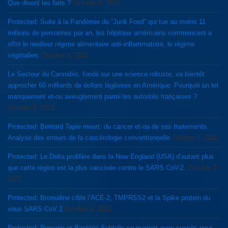
Que disent les faits ?
October 6, 2021
Protected: Suite à la Pandémie du “Junk Food” qui tue au moins 11
millions de personnes par an, les hôpitaux américains commencent a
offrir le meilleur régime alimentaire anti-inflammatoire, le régime
végétalien.
October 6, 2021
Le Secteur du Cannabis, fondé sur une science robuste, va bientôt
approcher 60 milliards de dollars légitimes en Amérique: Pourquoi un tel
manquement et-ou aveuglement parmi les autorités françaises ?
October 5, 2021
Protected: Bernard Tapie meurt: du cancer et-ou de ses traitements.
Analyse des erreurs de la cancérologie conventionnelle
October 5, 2021
Protected: Le Delta prolifère dans la New England (USA) d’autant plus
que cette région est la plus vaccinée contre le SARS CoV-2.
October 3,
2021
Protected: Bromaline cible l’ACE-2, TMPRSS2 et la Spike protein du
virus SARS CoV 2
October 2, 2021
Protected: Romarin et Bactérie Subtelis se marient avec succès pour