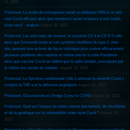
11, 2021
Protected: La molécule molnupiravir serait un inhibiteur ARN & un anti-
viral Covid efficace alors que remdesivir aurait tendance à etre inutile,
sinon nocif : analyse
August 10, 2021
Protected: Les anti-corps de réserve, le système CD 4 et CD 8 T-cells
ainsi que l’immunité innée et son système interféron du type 1, inter
alia, peuvent etre activés de façon holistique pour contrer efficacement
plusieurs protéines des variants et mettre une fin à cette Pandémie
alors que vaccins Covid ne ciblent que la spike protein, provoquant par
là même une spirale de variants.
August 10, 2021
Protected: La Spiruline contribuerait t’elle à atténuer la sévérité Covid y
compris la TNF-a et la détresse respiratoire
August 10, 2021
Protected: Glucosamine et Oméga 3 pour le COVID
August 10, 2021
Protected: Quel est l’impact du milieu interne (bio-terrain), du microbiota
et de la génétique sur la vulnérabilité virale style Covid ?
August 10,
2021
Protected: La République “bananière” de Macron engage une société de