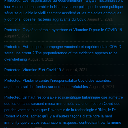
Protected: Les responsables du Gouvernement français méconnaissent
leur Mission de rassembler la Nation via une politique de santé publique
sérieuse qui cible le vieillissement accéléré et les maladies chroniques
y compris l’obésité, facteurs aggravants du Covid
August 5, 2021
Protected: Oxygénothérapie hyperbare et Vitamine D pour le COVID-19
August 5, 2021
Protected: Est ce que la campagne vaccinale et expérimentale COVID
serait une erreur ? The preponderance of the evidence appears to be
overwhelming
August 4, 2021
Protected: Vitamine E et Covid 19
August 4, 2021
Protected: Plaidoirie contre l’irresponsabilité Covid des autorités:
arguments solides fondés sur des faits irréfutables
August 4, 2021
Protected: Un haut responsable et scientifique britannique ose admettre
que les enfants seraient mieux immunisés via une infection Covid que
par des vaccins alors que l’inventeur de la technologie ARNm, le Dr.
Robert Malone, admet qu’il y a d’autres façons d’atteindre la herd
immunity que via ces vaccinations risquées, contredisant par là meme