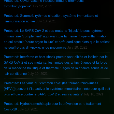
Protected: Covid “vaccine-induced immune thrombotic
thrombocytopenia”
July 12, 2021
Protected: Sommeil, rythmes circadien, système immunitaire et
l’immunisation active
July 10, 2021
Protected: Le SARS CoV 2 et ses mutants “hijack” le sous-sytème
immunitaire “complement” aggravant par là meme l’hyper-inflammation,
ce qui produit “acute organ failure” et arrêt cardiaque alors que le patient
ne souffre pas d’hypoxie, ni de pneumonie
July 10, 2021
Protected: Interferon et heat shock protein sont ciblés et inhibés par le
SARS CoV 2 et ses mutants: les limites des antipyrétiques et la force
de la médecine holistique et thermale : leçon de la chauve souris et de
l’air conditionné
July 10, 2021
Protected: Les virus du “common cold” (les “human rhinoviruses
(HRVs)) peuvent t’ils activer le système immunitaire innée pour qu’il soit
plus efficace contre le SARS CoV 2 et ses variants ?
July 10, 2021
Protected: Hydrothermothérapie pour la prévention et le traitement
Covid-19
July 10, 2021