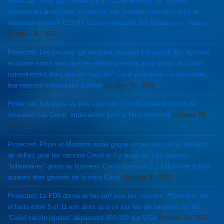
Protected: Alors que l’incidence du Covid diminue, les experts
mainstream américains annoncent une probable recrudescence de
nouveaux variants COVID, d’ou la nécessité des boosters en masse.
October 30, 2021
Protected: Les preuves qui montrent pourquoi l’immunité des humains
en bonne santé ainsi que les enfants peuvent avoir raison du Covid
naturellement alors que les “vaccins” Covid pourraient compromettre
leur réponse immunitaire à terme
October 30, 2021
Protected: Les pays les plus vaccinés (Covid) auraient le plus de
nouveaux cas Covid: implications pour la Herd Immunity
October 30,
2021
Protected: Pfizer et Moderna aurait gagné un peu plus de 90 milliards
de dollars pour les vaccins Covid et il y aurait eu 130 nouveaux
“billionnaires” grace au business Covid alors que 2.1 trillions de dollars
auraient étés générés de la crise Covid
October 30, 2021
Protected: La FDA donne le feu vert pour les “vaccins” Pfizer pour les
enfants entre 5 et 11 ans alors qu’à ce jour les déclarations sur les
“Covid vaccin injuries” dépassent 800,000 aux USA
October 30, 2021