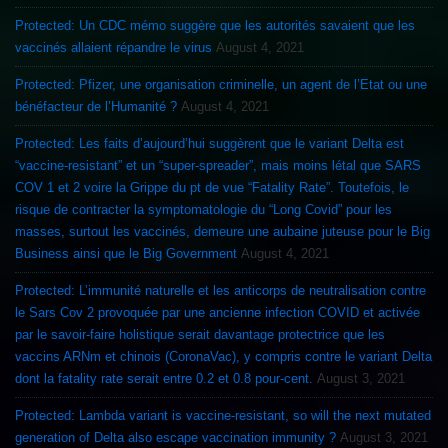
Protected: Un CDC mémo suggère que les autorités savaient que les
vaccinés allaient répandre le virus
August 4, 2021
Protected: Pfizer, une organisation criminelle, un agent de l’Etat ou une
bénéfacteur de l’Humanité ?
August 4, 2021
Protected: Les faits d’aujourd’hui suggèrent que le variant Delta est
“vaccine-resistant” et un “super-spreader”, mais moins létal que SARS
COV 1 et 2 voire la Grippe du pt de vue “Fatality Rate”. Toutefois, le
risque de contracter la symptomatologie du “Long Covid” pour les
masses, surtout les vaccinés, demeure une aubaine juteuse pour le Big
Business ainsi que le Big Government
August 4, 2021
Protected: L’immunité naturelle et les anticorps de neutralisation contre
le Sars Cov 2 provoquée par une ancienne infection COVID et activée
par le savoir-faire holistique serait davantage protectrice que les
vaccins ARNm et chinois (CoronaVac), y compris contre le variant Delta
dont la fatality rate serait entre 0.2 et 0.8 pour-cent.
August 3, 2021
Protected: Lambda variant is vaccine-resistant, so will the next mutated
generation of Delta also escape vaccination immunity ?
August 3, 2021