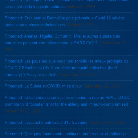
ce qui est de la longévité optimale
October 2, 2021
Protected: Curcumin et Bromeline pour prévenir le Covid 19 sévère:
mécanismes physiopathologiques
October 2, 2021
Protected: Ananas, Nigelle, Curcumin, Miel et autres substances
naturelles peuvent etre utiles contre le SARS CoV 2.
September 26,
2021
Protected: Les pays les plus vaccinés sont-ils les mieux protégés du
COVID ? Bénéficient t’ils d’une réelle immunité collective (herd
immunity) ? Analyse des faits
September 24, 2021
Protected: La Suède et COVID: mise à jour
September 21, 2021
Protected: Covid vaccination injuries continue to rise as FDA and CDC
promote third “booster” shot for the elderly and immuno-compromised
September 21, 2021
Protected: L’approche anti-Covid d’El Salvador
September 20, 2021
Protected: Quelques fondements juridiques contre ceux et celles qui