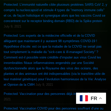
Protected: L’immunité naturelle cible plusieurs protéines SARS CoV 2, y
compris la nucleocapsid et stimule 4 types de “memory immune cells”
et ce, de façon holistique et synergique alors que les vaccins Covid se
concentrent sur le receptor binding domain (RBD) de la Spike protein
July 9, 2021
Protected: Les experts de la médecine officielle et de la COVID
allèguent que maintenant il y auraient 98 symptômes COVID-19 !
Hypothèse d’école: est ce que la maladie de la COVID ne serait pas
tout simplement la maladie du “sick-care & ill-managed Society” ?
Comment est-il possible voire crédible d’imputer aux virus Covid les
innombrables fléaux inflammatoires engendrés par une Société
dysfonctionnelle alors que le Royaume des virus des océans, des
plantes et des animaux ont été indispensables (via le transfère utile de
leur matériel génétique) pour l’évolution harmonieuse de la Vie: Analyse
et Opinion de la CMH
July 9, 2021
Protected: Vaccination pour des personnes déjà infectées ?
July 9,
FR
2021
Protected: Vaccination COVID pour des personnes souffrant d’une ou