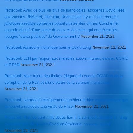
Protected: Avec de plus en plus de pathologies iatrogènes Covid liées
aux vaccins RNAm et, inter alia, Redemsivir, il y a t’il des recours
juridiques crédible contre les opportunistes des crimes Covid et le
controle abusif d’une partie de ceux et de celles qui contrôlent les
rouages “santé publique” du Governement ?
November 21, 2021
Protected: Approche Holistique pour le Covid Long
November 21, 2021
Protected: LDN par rapport aux maladies auto-immunes, cancer, COVID
et PTSD
November 21, 2021
Protected: Mise à jour des limites (dégâts) du vaccin COVID et de la
corruption de la FDA et d’une partie de la science mainstream
November 21, 2021
Protected: Ivermectin cliniquement supérieur et bien moins onéreux que
la nouvelle molécule anti-virale de Pfizer
November 21, 2021
Protected: Plus de cent mille décès liés à la sur-médicalisation et “drug
overdose” lors de la crise Covid en Amérique: nouveau record
November 19, 2021