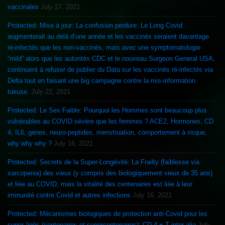
vaccinales
July 27, 2021
Protected: Mise à jour: La confusion perdure: Le Long Covid
augmenterait au delà d’une année et les vaccinés seraient davantage
ré-infectés que les non-vaccinés, mais avec une symptomatologie
“mild” alors que les autorités CDC et le nouveau Surgeon General USA,
continuent à refuser de publier du Data sur les vaccinés ré-infectés via
Delta tout en faisant une big campagne contre la mis-information
tueuse.
July 22, 2021
Protected: Le Sex Faible: Pourquoi les Hommes sont beaucoup plus
vulnérables au COVID sévère que les femmes ? ACE2, Hormones, CD
4, IL6, genes, neuro-peptides, menstruation, comportement à risque,
why why why ?
July 16, 2021
Protected: Secrets de la Super-Longévité: La Frailty (faiblesse via
sarcopenia) des vieux (y compris des biologiquement vieux de 35 ans)
et liée au COVID, mais la vitalité des centenaires est liée à leur
immunité contre Covid et autres infections
July 16, 2021
Protected: Mécanismes biologiques de protection anti-Covid pour les
super-âgés (centenaires et supercentenaires): CD 4 + T inter alia
July