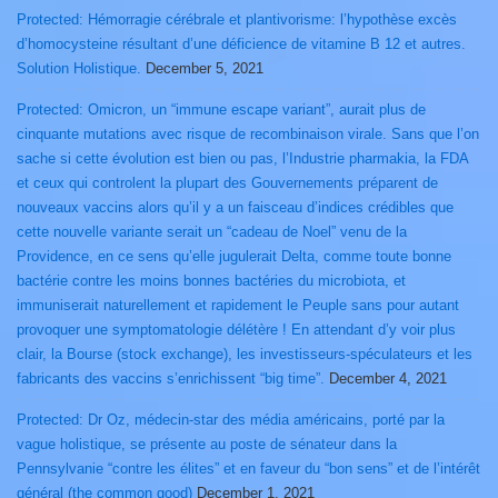
Protected: Hémorragie cérébrale et plantivorisme: l’hypothèse excès
d’homocysteine résultant d’une déficience de vitamine B 12 et autres.
Solution Holistique.
December 5, 2021
Protected: Omicron, un “immune escape variant”, aurait plus de
cinquante mutations avec risque de recombinaison virale. Sans que l’on
sache si cette évolution est bien ou pas, l’Industrie pharmakia, la FDA
et ceux qui controlent la plupart des Gouvernements préparent de
nouveaux vaccins alors qu’il y a un faisceau d’indices crédibles que
cette nouvelle variante serait un “cadeau de Noel” venu de la
Providence, en ce sens qu’elle jugulerait Delta, comme toute bonne
bactérie contre les moins bonnes bactéries du microbiota, et
immuniserait naturellement et rapidement le Peuple sans pour autant
provoquer une symptomatologie délétère ! En attendant d’y voir plus
clair, la Bourse (stock exchange), les investisseurs-spéculateurs et les
fabricants des vaccins s’enrichissent “big time”.
December 4, 2021
Protected: Dr Oz, médecin-star des média américains, porté par la
vague holistique, se présente au poste de sénateur dans la
Pennsylvanie “contre les élites” et en faveur du “bon sens” et de l’intérêt
général (the common good)
December 1, 2021