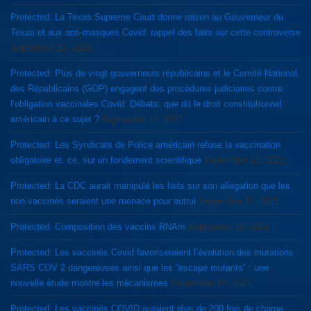
Protected: La Texas Supreme Court donne raison au Gouverneur du
Texas et aux anti-masques Covid: rappel des faits sur cette controverse
September 12, 2021
Protected: Plus de vingt gouverneurs républicains et le Comité National
des Républicains (GOP) engagent des procédures judiciaires contre
l’obligation vaccinales Covid: Débats: que dit le droit constitutionnel
américain à ce sujet ?
September 12, 2021
Protected: Les Syndicats de Police américain refuse la vaccination
obligatoire et. ce, sur un fondement scientifique
September 12, 2021
Protected: La CDC aurait manipulé les faits sur son allégation que les
non vaccinés seraient une menace pour autrui
September 11, 2021
Protected: Composition des vaccins RNAm
September 10, 2021
Protected: Les vaccinés Covid favoriseraient l’évolution des mutations
SARS COV 2 dangereuses ainsi que les “escape mutants” : une
nouvelle étude montre les mécanismes
September 10, 2021
Protected: Les vaccinés COVID auraient plus de 200 fois de charge