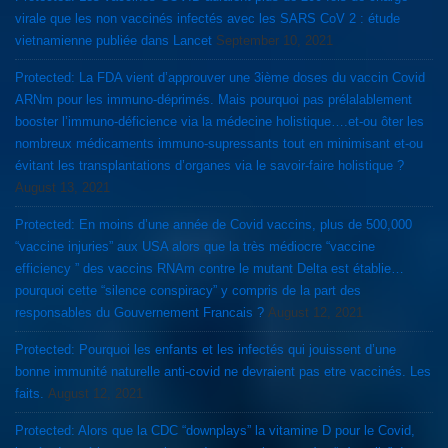
virale que les non vaccinés infectés avec les SARS CoV 2 : étude
vietnamienne publiée dans Lancet
September 10, 2021
Protected: La FDA vient d’approuver une 3ième doses du vaccin Covid
ARNm pour les immuno-déprimés. Mais pourquoi pas prélalablement
booster l’immuno-déficience via la médecine holistique….et-ou ôter les
nombreux médicaments immuno-supressants tout en minimisant et-ou
évitant les transplantations d’organes via le savoir-faire holistique ?
August 13, 2021
Protected: En moins d’une année de Covid vaccins, plus de 500,000
“vaccine injuries” aux USA alors que la très médiocre “vaccine
efficiency ” des vaccins RNAm contre le mutant Delta est établie…
pourquoi cette “silence conspiracy” y compris de la part des
responsables du Gouvernement Francais ?
August 12, 2021
Protected: Pourquoi les enfants et les infectés qui jouissent d’une
bonne immunité naturelle anti-covid ne devraient pas etre vaccinés. Les
faits.
August 12, 2021
Protected: Alors que la CDC “downplays” la vitamine D pour le Covid,