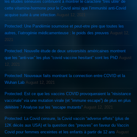
les études sérieuses continuent à montrer le caractère “très utile” de
cette vitamine-hormone pour le Covid ainsi que l’immunité anti-Covid
acquise suite à une infection
August 12, 2021
Protected: Une Pandémie sournoise et peut-etre pire que toutes les
autres, l’iatrogénie médicamenteuse : le poids des preuves
August 12,
2021
Protected: Nouvelle étude de deux universités américaines montrent
que les “anti-vax” les plus “covid vaccine hesitant” sont les PhD
August
12, 2021
Protected: Nouveaux faits montrant la connection entre COVID et la
Wuhan Lab
August 12, 2021
Protected: Est ce que les vaccins COVID provoqueraient la “résistance
vaccinale” via une mutation virale (et “immune escape”) de plus en plus
délétère ? Analyse sur les “escape mutants”
August 12, 2021
Protected: La Covid censure, la Covid vaccin “adverse effets” (plus de
12K décès aux USA) et la question des “preuves” en faveur du Vaccin
Covid pour femmes enceintes et les enfants à partir de 12 ans
August