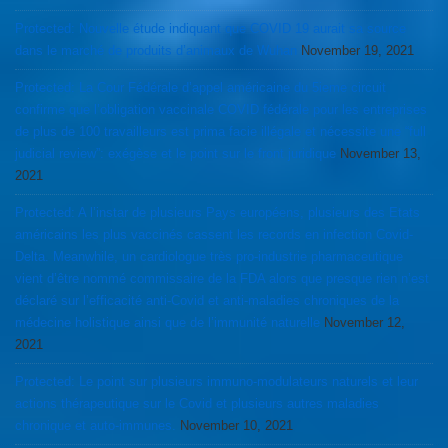
Protected: Nouvelle étude indiquant que COVID 19 aurait sa source
dans le marché de produits d’animaux de Wuhan
November 19, 2021
Protected: La Cour Fédérale d’appel américaine du 5ieme circuit
confirme que l’obligation vaccinale COVID fédérale pour les entreprises
de plus de 100 travailleurs est prima facie illégale et nécessite une “full
judicial review”: exégèse et le point sur le front juridique
November 13,
2021
Protected: A l’instar de plusieurs Pays européens, plusieurs des Etats
américains les plus vaccinés cassent les records en infection Covid-
Delta. Meanwhile, un cardiologue très pro-industrie pharmaceutique
vient d’être nommé commissaire de la FDA alors que presque rien n’est
déclaré sur l’efficacité anti-Covid et anti-maladies chroniques de la
médecine holistique ainsi que de l’immunité naturelle
November 12,
2021
Protected: Le point sur plusieurs immuno-modulateurs naturels et leur
actions thérapeutique sur le Covid et plusieurs autres maladies
chronique et auto-immunes.
November 10, 2021