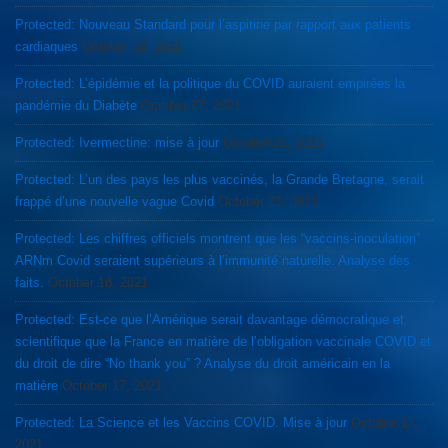
Protected: Nouveau Standard pour l’aspirine par rapport aux patients
cardiaques
October 30, 2021
Protected: L’épidémie et la politique du COVID auraient empirées la
pandémie du Diabète
October 27, 2021
Protected: Ivermectine: mise à jour
October 26, 2021
Protected: L’un des pays les plus vaccinés, la Grande Bretagne, serait
frappé d’une nouvelle vague Covid
October 21, 2021
Protected: Les chiffres officiels montrent que les “vaccins-inoculation”
ARNm Covid seraient supérieurs à l’immunité naturelle. Analyse des
faits.
October 18, 2021
Protected: Est-ce que l’Amérique serait davantage démocratique et
scientifique que la France en matière de l’obligation vaccinale COVID et
du droit de dire “No thank you” ? Analyse du droit américain en la
matière
October 17, 2021
Protected: La Science et les Vaccins COVID. Mise à jour
October 17,
2021