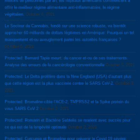
millions de personnes par an, les hôpitaux américains commencent a
offrir le meilleur régime alimentaire anti-inflammatoire, le régime
végétalien.
October 6, 2021
Le Secteur du Cannabis, fondé sur une science robuste, va bientôt
approcher 60 milliards de dollars légitimes en Amérique: Pourquoi un tel
manquement et-ou aveuglement parmi les autorités françaises ?
October 5, 2021
Protected: Bernard Tapie meurt: du cancer et-ou de ses traitements.
Analyse des erreurs de la cancérologie conventionnelle
October 5, 2021
Protected: Le Delta prolifère dans la New England (USA) d’autant plus
que cette région est la plus vaccinée contre le SARS CoV-2.
October 3,
2021
Protected: Bromaline cible l’ACE-2, TMPRSS2 et la Spike protein du
virus SARS CoV 2
October 2, 2021
Protected: Romarin et Bactérie Subtelis se marient avec succès pour
ce qui est de la longévité optimale
October 2, 2021
Protected: Curcumin et Bromeline pour prévenir le Covid 19 sévère: