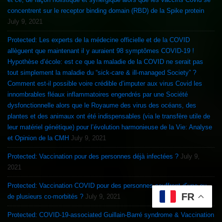
concentrent sur le receptor binding domain (RBD) de la Spike protein
July 9, 2021
Protected: Les experts de la médecine officielle et de la COVID
allèguent que maintenant il y auraient 98 symptômes COVID-19 !
Hypothèse d’école: est ce que la maladie de la COVID ne serait pas
tout simplement la maladie du “sick-care & ill-managed Society” ?
Comment est-il possible voire crédible d’imputer aux virus Covid les
innombrables fléaux inflammatoires engendrés par une Société
dysfonctionnelle alors que le Royaume des virus des océans, des
plantes et des animaux ont été indispensables (via le transfère utile de
leur matériel génétique) pour l’évolution harmonieuse de la Vie: Analyse
et Opinion de la CMH
July 9, 2021
Protected: Vaccination pour des personnes déjà infectées ?
July 9,
2021
Protected: Vaccination COVID pour des personnes souffrant d’une ou
FR
de plusieurs co-morbités ?
July 9, 2021
Protected: COVID-19-associated Guillain-Barré syndrome & Vaccination