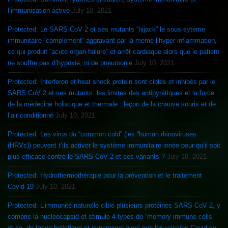
l’immunisation active
July 10, 2021
Protected: Le SARS CoV 2 et ses mutants “hijack” le sous-sytème
immunitaire “complement” aggravant par là meme l’hyper-inflammation,
ce qui produit “acute organ failure” et arrêt cardiaque alors que le patient
ne souffre pas d’hypoxie, ni de pneumonie
July 10, 2021
Protected: Interferon et heat shock protein sont ciblés et inhibés par le
SARS CoV 2 et ses mutants: les limites des antipyrétiques et la force
de la médecine holistique et thermale : leçon de la chauve souris et de
l’air conditionné
July 10, 2021
Protected: Les virus du “common cold” (les “human rhinoviruses
(HRVs)) peuvent t’ils activer le système immunitaire innée pour qu’il soit
plus efficace contre le SARS CoV 2 et ses variants ?
July 10, 2021
Protected: Hydrothermothérapie pour la prévention et le traitement
Covid-19
July 10, 2021
Protected: L’immunité naturelle cible plusieurs protéines SARS CoV 2, y
compris la nucleocapsid et stimule 4 types de “memory immune cells”
et ce, de façon holistique et synergique alors que les vaccins Covid se