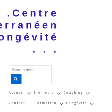
↓
 . .Centre
Skip
to
erranéen
Main
Content
ongévité
. . .
Search
for:
Main
Accueil
Bien-etre
Coaching
Navigation
Contact
Formation
Longévité