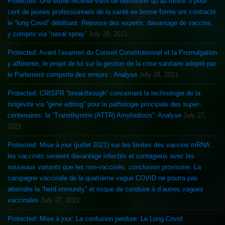
Protected: Une étude récente vient de démontrer qu’au moins 3 pour-
cent de jeunes professionnels de la santé en bonne forme ont contracté
le “long Covid” débilitant: Réponse des experts: davantage de vaccins,
y compris via “nasal spray”
July 29, 2021
Protected: Avant l’examen du Conseil Constitutionnel et la Promulgation
y afférente, le projet de loi sur la gestion de la crise sanitaire adopté par
le Parlement comporte des erreurs : Analyse
July 28, 2021
Protected: CRISPR “breakthrough” concernant la technologie de la
longévité via “gene editing” pour la pathologie principale des super-
centenaires: la “Transthyretin (ATTR) Amyloidosis”: Analyse
July 27,
2021
Protected: Mise à jour (juillet 2021) sur les limites des vaccins mRNA:
les vaccinés seraient davantage infectés et contagieux avec les
nouveaux variants que les non-vaccinés: conclusion provisoire. La
campagne vaccinale de la quatrième vague COVID ne pourra pas
atteindre la “herd immunity” et risque de conduire à d’autres vagues
vaccinales
July 27, 2021
Protected: Mise à jour: La confusion perdure: Le Long Covid