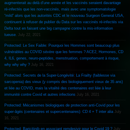
augmenterait au delà d’une année et les vaccinés seraient davantage
ré-infectés que les non-vaccinés, mais avec une symptomatologie
“mild” alors que les autorités CDC et le nouveau Surgeon General USA,
continuent à refuser de publier du Data sur les vaccinés ré-infectés via
Delta tout en faisant une big campagne contre la mis-information
tueuse.
July 22, 2021
Protected: Le Sex Faible: Pourquoi les Hommes sont beaucoup plus
vulnérables au COVID sévère que les femmes ? ACE2, Hormones, CD
4, IL6, genes, neuro-peptides, menstruation, comportement à risque,
why why why ?
July 16, 2021
Protected: Secrets de la Super-Longévité: La Frailty (faiblesse via
sarcopenia) des vieux (y compris des biologiquement vieux de 35 ans)
et liée au COVID, mais la vitalité des centenaires est liée à leur
immunité contre Covid et autres infections
July 16, 2021
Protected: Mécanismes biologiques de protection anti-Covid pour les
super-âgés (centenaires et supercentenaires): CD 4 + T inter alia
July
16, 2021
Protected: Baricitinib en associant remdesivir pour le Covid 19 ?
July