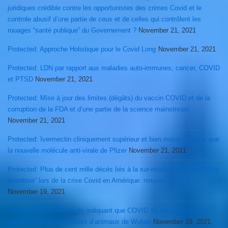
juridiques crédible contre les opportunistes des crimes Covid et le
controle abusif d’une partie de ceux et de celles qui contrôlent les
rouages “santé publique” du Governement ?
November 21, 2021
Protected: Approche Holistique pour le Covid Long
November 21, 2021
Protected: LDN par rapport aux maladies auto-immunes, cancer, COVID
et PTSD
November 21, 2021
Protected: Mise à jour des limites (dégâts) du vaccin COVID et de la
corruption de la FDA et d’une partie de la science mainstream
November 21, 2021
Protected: Ivermectin cliniquement supérieur et bien moins onéreux que
la nouvelle molécule anti-virale de Pfizer
November 21, 2021
Protected: Plus de cent mille décès liés à la sur-médicalisation et “drug
overdose” lors de la crise Covid en Amérique: nouveau record
November 19, 2021
Protected: Nouvelle étude indiquant que COVID 19 aurait sa source
dans le marché de produits d’animaux de Wuhan
November 19, 2021