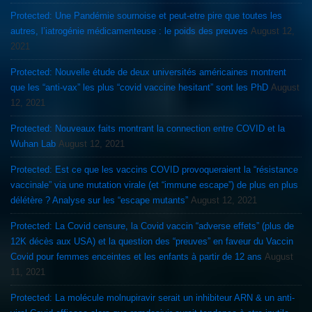
Protected: Une Pandémie sournoise et peut-etre pire que toutes les
autres, l’iatrogénie médicamenteuse : le poids des preuves
August 12,
2021
Protected: Nouvelle étude de deux universités américaines montrent
que les “anti-vax” les plus “covid vaccine hesitant” sont les PhD
August
12, 2021
Protected: Nouveaux faits montrant la connection entre COVID et la
Wuhan Lab
August 12, 2021
Protected: Est ce que les vaccins COVID provoqueraient la “résistance
vaccinale” via une mutation virale (et “immune escape”) de plus en plus
délétère ? Analyse sur les “escape mutants”
August 12, 2021
Protected: La Covid censure, la Covid vaccin “adverse effets” (plus de
12K décès aux USA) et la question des “preuves” en faveur du Vaccin
Covid pour femmes enceintes et les enfants à partir de 12 ans
August
11, 2021
Protected: La molécule molnupiravir serait un inhibiteur ARN & un anti-