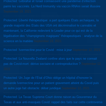
Protected: Gilbraltar et Israel connaissent une pandémie d’infection
parmi les vaccinés. La Herd Immunity via vaccin RNAm serait illusoire
September 19, 2021
Protected: Liberté thérapeutique: a part quelques Etats archaiques, la
grande majorité des Etats des USA ont décriminalisé le cannabis et
maintenant, la Californie redevient le Leader pour ce qui est de la
légalisation des “champignons magiques” thérapeutiques : analyse de la
science en la matière
September 19, 2021
Protected: Ivermectine pour le Covid : mise à jour
September 12, 2021
Protected: La Nouvelle Zealand confine alors que le pays ne connait
pas de Covid-mort: dérive sectaire et contreproductive ?
September 12,
2021
Protected: Un Juge de l’Etat d’Ohio oblige un hôpital d’honorer la
demande Ivermectine pour un patient gravement atteint du Covid puis
un autre juge fait obstacle: débat juridique
September 12, 2021
Protected: La Texas Supreme Court donne raison au Gouverneur du
Texas et aux anti-masques Covid: rappel des faits sur cette controverse