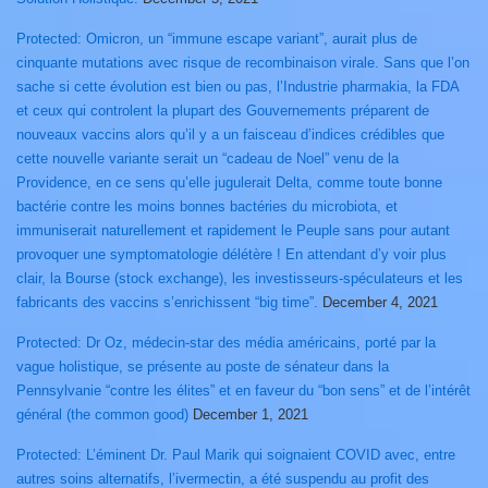
Protected: Omicron, un “immune escape variant”, aurait plus de
cinquante mutations avec risque de recombinaison virale. Sans que l’on
sache si cette évolution est bien ou pas, l’Industrie pharmakia, la FDA
et ceux qui controlent la plupart des Gouvernements préparent de
nouveaux vaccins alors qu’il y a un faisceau d’indices crédibles que
cette nouvelle variante serait un “cadeau de Noel” venu de la
Providence, en ce sens qu’elle jugulerait Delta, comme toute bonne
bactérie contre les moins bonnes bactéries du microbiota, et
immuniserait naturellement et rapidement le Peuple sans pour autant
provoquer une symptomatologie délétère ! En attendant d’y voir plus
clair, la Bourse (stock exchange), les investisseurs-spéculateurs et les
fabricants des vaccins s’enrichissent “big time”.
December 4, 2021
Protected: Dr Oz, médecin-star des média américains, porté par la
vague holistique, se présente au poste de sénateur dans la
Pennsylvanie “contre les élites” et en faveur du “bon sens” et de l’intérêt
général (the common good)
December 1, 2021
Protected: L’éminent Dr. Paul Marik qui soignaient COVID avec, entre
autres soins alternatifs, l’ivermectin, a été suspendu au profit des