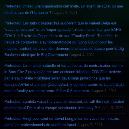
Protected: Pfizer, une organisation criminelle, un agent de l’Etat ou une
bénéfacteur de l’Humanité ?
August 4, 2021
Protected: Les faits d’aujourd’hui suggèrent que le variant Delta est
“vaccine-resistant” et un “super-spreader”, mais moins létal que SARS
COV 1 et 2 voire la Grippe du pt de vue “Fatality Rate”. Toutefois, le
risque de contracter la symptomatologie du “Long Covid” pour les
masses, surtout les vaccinés, demeure une aubaine juteuse pour le Big
Business ainsi que le Big Government
August 4, 2021
Protected: L’immunité naturelle et les anticorps de neutralisation contre
le Sars Cov 2 provoquée par une ancienne infection COVID et activée
par le savoir-faire holistique serait davantage protectrice que les
vaccins ARNm et chinois (CoronaVac), y compris contre le variant Delta
dont la fatality rate serait entre 0.2 et 0.8 pour-cent.
August 3, 2021
Protected: Lambda variant is vaccine-resistant, so will the next mutated
generation of Delta also escape vaccination immunity ?
August 3, 2021
Protected: Vingt pour-cent de Covid Long chez les vaccinés infectés
parmi les professionnels de santé en Israel
August 2, 2021