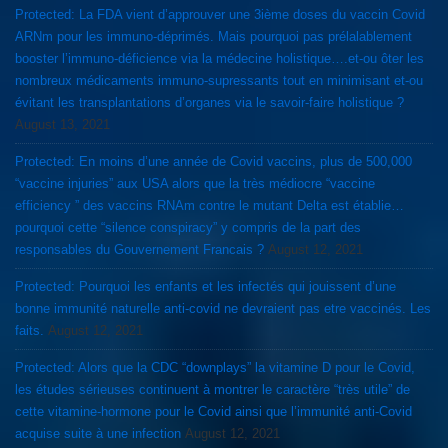
Protected: La FDA vient d’approuver une 3ième doses du vaccin Covid
ARNm pour les immuno-déprimés. Mais pourquoi pas prélalablement
booster l’immuno-déficience via la médecine holistique….et-ou ôter les
nombreux médicaments immuno-supressants tout en minimisant et-ou
évitant les transplantations d’organes via le savoir-faire holistique ?
August 13, 2021
Protected: En moins d’une année de Covid vaccins, plus de 500,000
“vaccine injuries” aux USA alors que la très médiocre “vaccine
efficiency ” des vaccins RNAm contre le mutant Delta est établie…
pourquoi cette “silence conspiracy” y compris de la part des
responsables du Gouvernement Francais ?
August 12, 2021
Protected: Pourquoi les enfants et les infectés qui jouissent d’une
bonne immunité naturelle anti-covid ne devraient pas etre vaccinés. Les
faits.
August 12, 2021
Protected: Alors que la CDC “downplays” la vitamine D pour le Covid,
les études sérieuses continuent à montrer le caractère “très utile” de
cette vitamine-hormone pour le Covid ainsi que l’immunité anti-Covid
acquise suite à une infection
August 12, 2021