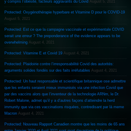
y compris l’obésité, facteurs aggravants du Covid
August 5, 2021
Protected: Oxygénothérapie hyperbare et Vitamine D pour le COVID-19
August 5, 2021
Protected: Est ce que la campagne vaccinale et expérimentale COVID
serait une erreur ? The preponderance of the evidence appears to be
overwhelming
August 4, 2021
Protected: Vitamine E et Covid 19
August 4, 2021
Protected: Plaidoirie contre l’irresponsabilité Covid des autorités:
arguments solides fondés sur des faits irréfutables
August 4, 2021
Protected: Un haut responsable et scientifique britannique ose admettre
que les enfants seraient mieux immunisés via une infection Covid que
par des vaccins alors que l’inventeur de la technologie ARNm, le Dr.
Robert Malone, admet qu’il y a d’autres façons d’atteindre la herd
immunity que via ces vaccinations risquées, contredisant par là meme
Macron
August 4, 2021
Protected: Nouveau Rapport Canadien montre que les moins de 65 ans
entre Janvier 2020 et Avril 2021 sont mort davantage de la politique