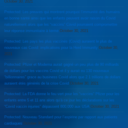
October 30, 2021
Protected: Les preuves qui montrent pourquoi l’immunité des humains
en bonne santé ainsi que les enfants peuvent avoir raison du Covid
naturellement alors que les “vaccins” Covid pourraient compromettre
leur réponse immunitaire à terme
October 30, 2021
Protected: Les pays les plus vaccinés (Covid) auraient le plus de
nouveaux cas Covid: implications pour la Herd Immunity
October 30,
2021
Protected: Pfizer et Moderna aurait gagné un peu plus de 90 milliards
de dollars pour les vaccins Covid et il y aurait eu 130 nouveaux
“billionnaires” grace au business Covid alors que 2.1 trillions de dollars
auraient étés générés de la crise Covid
October 30, 2021
Protected: La FDA donne le feu vert pour les “vaccins” Pfizer pour les
enfants entre 5 et 11 ans alors qu’à ce jour les déclarations sur les
“Covid vaccin injuries” dépassent 800,000 aux USA
October 30, 2021
Protected: Nouveau Standard pour l’aspirine par rapport aux patients
cardiaques
October 30, 2021