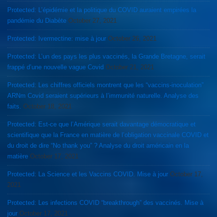
Protected: L’épidémie et la politique du COVID auraient empirées la
pandémie du Diabète
October 27, 2021
Protected: Ivermectine: mise à jour
October 26, 2021
Protected: L’un des pays les plus vaccinés, la Grande Bretagne, serait
frappé d’une nouvelle vague Covid
October 21, 2021
Protected: Les chiffres officiels montrent que les “vaccins-inoculation”
ARNm Covid seraient supérieurs à l’immunité naturelle. Analyse des
faits.
October 18, 2021
Protected: Est-ce que l’Amérique serait davantage démocratique et
scientifique que la France en matière de l’obligation vaccinale COVID et
du droit de dire “No thank you” ? Analyse du droit américain en la
matière
October 17, 2021
Protected: La Science et les Vaccins COVID. Mise à jour
October 17,
2021
Protected: Les infections COVID “breakthrough” des vaccinés. Mise à
jour
October 17, 2021