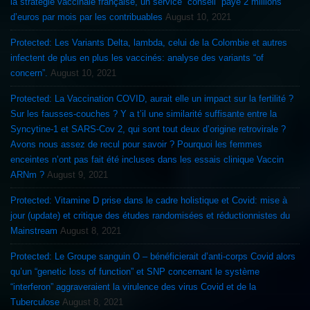
la stratégie vaccinale française, un service “conseil” payé 2 millions
d’euros par mois par les contribuables
August 10, 2021
Protected: Les Variants Delta, lambda, celui de la Colombie et autres
infectent de plus en plus les vaccinés: analyse des variants “of
concern”.
August 10, 2021
Protected: La Vaccination COVID, aurait elle un impact sur la fertilité ?
Sur les fausses-couches ? Y a t’il une similarité suffisante entre la
Syncytine-1 et SARS-Cov 2, qui sont tout deux d’origine retrovirale ?
Avons nous assez de recul pour savoir ? Pourquoi les femmes
enceintes n’ont pas fait été incluses dans les essais clinique Vaccin
ARNm ?
August 9, 2021
Protected: Vitamine D prise dans le cadre holistique et Covid: mise à
jour (update) et critique des études randomisées et réductionnistes du
Mainstream
August 8, 2021
Protected: Le Groupe sanguin O – bénéficierait d’anti-corps Covid alors
qu’un “genetic loss of function” et SNP concernant le système
“interferon” aggraveraient la virulence des virus Covid et de la
Tuberculose
August 8, 2021