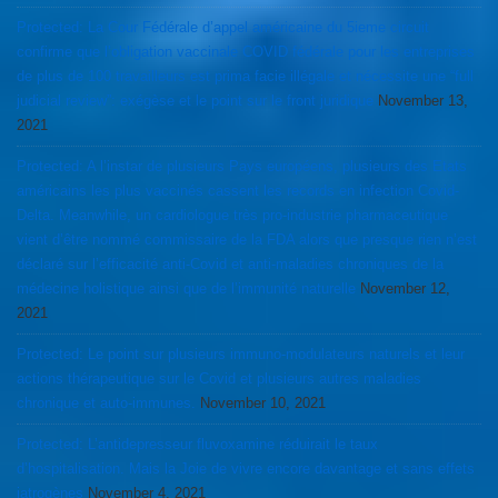
Protected: La Cour Fédérale d’appel américaine du 5ieme circuit
confirme que l’obligation vaccinale COVID fédérale pour les entreprises
de plus de 100 travailleurs est prima facie illégale et nécessite une “full
judicial review”: exégèse et le point sur le front juridique
November 13,
2021
Protected: A l’instar de plusieurs Pays européens, plusieurs des Etats
américains les plus vaccinés cassent les records en infection Covid-
Delta. Meanwhile, un cardiologue très pro-industrie pharmaceutique
vient d’être nommé commissaire de la FDA alors que presque rien n’est
déclaré sur l’efficacité anti-Covid et anti-maladies chroniques de la
médecine holistique ainsi que de l’immunité naturelle
November 12,
2021
Protected: Le point sur plusieurs immuno-modulateurs naturels et leur
actions thérapeutique sur le Covid et plusieurs autres maladies
chronique et auto-immunes.
November 10, 2021
Protected: L’antidepresseur fluvoxamine réduirait le taux
d’hospitalisation. Mais la Joie de vivre encore davantage et sans effets
iatrogènes
November 4, 2021