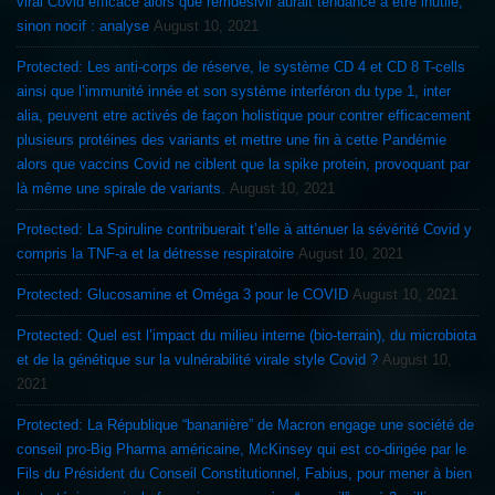
viral Covid efficace alors que remdesivir aurait tendance à etre inutile,
sinon nocif : analyse
August 10, 2021
Protected: Les anti-corps de réserve, le système CD 4 et CD 8 T-cells
ainsi que l’immunité innée et son système interféron du type 1, inter
alia, peuvent etre activés de façon holistique pour contrer efficacement
plusieurs protéines des variants et mettre une fin à cette Pandémie
alors que vaccins Covid ne ciblent que la spike protein, provoquant par
là même une spirale de variants.
August 10, 2021
Protected: La Spiruline contribuerait t’elle à atténuer la sévérité Covid y
compris la TNF-a et la détresse respiratoire
August 10, 2021
Protected: Glucosamine et Oméga 3 pour le COVID
August 10, 2021
Protected: Quel est l’impact du milieu interne (bio-terrain), du microbiota
et de la génétique sur la vulnérabilité virale style Covid ?
August 10,
2021
Protected: La République “bananière” de Macron engage une société de
conseil pro-Big Pharma américaine, McKinsey qui est co-dirigée par le
Fils du Président du Conseil Constitutionnel, Fabius, pour mener à bien